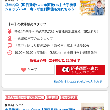
株式会社シエロ
◎幸谷◎【即日登録/スマホ面接OK】大手携帯
ショップstaff！裏ワザ便利機能も知れちゃう♪
理
【au】の携帯販売スタッフ
即
時給1450円〜 ※残業代支給 ★交通費別途支給（規定あり） ゜+゜
あ
千葉県松戸市のauショップ
K
「幸谷」駅より徒歩10分 「新松戸」駅より徒歩10分
貸
10:00〜20:00（実働8h・休憩1h） ※土日祝含む週5日勤務
応募締め切り2026/08/31 23:59まで
応募画面へ進む
キープ
かんたん3ステップ！
株式会社シエロ
の他の求人をみる
★
語学力を活かせる（英語以外）
派遣社員
紹介予定派遣
♪
株式会社シエロ