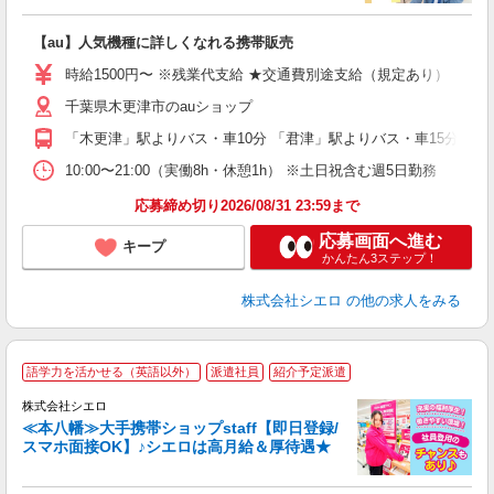
い
即
【au】人気機種に詳しくなれる携帯販売
躍
ー
時給1500円〜 ※残業代支給 ★交通費別途支給（規定あり） ゜+゜
自
千葉県木更津市のauショップ
ど
「木更津」駅よりバス・車10分 「君津」駅よりバス・車15分
10:00〜21:00（実働8h・休憩1h） ※土日祝含む週5日勤務
応募締め切り2026/08/31 23:59まで
応募画面へ進む
キープ
かんたん3ステップ！
株式会社シエロ
の他の求人をみる
★
語学力を活かせる（英語以外）
派遣社員
紹介予定派遣
♪
株式会社シエロ
≪本八幡≫大手携帯ショップstaff【即日登録/
スマホ面接OK】♪シエロは高月給＆厚待遇★
い