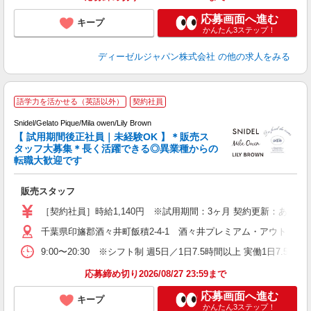
応募画面へ進む
キープ
かんたん3ステップ！
ディーゼルジャパン株式会社
の他の求人をみる
語学力を活かせる（英語以外）
契約社員
Snidel/Gelato Pique/Mila owen/Lily Brown
【 試用期間後正社員｜未経験OK 】＊販売ス
（
タッフ大募集＊長く活躍できる◎異業種からの
転職大歓迎です
制
販売スタッフ
［契約社員］時給1,140円 ※試用期間：3ヶ月 契約更新：あり（条
千葉県印旛郡酒々井町飯積2-4-1 酒々井プレミアム・アウトレッ
9:00〜20:30 ※シフト制 週5日／1日7.5時間以上 実働1日7.5h／休憩1.5
応募締め切り2026/08/27 23:59まで
応募画面へ進む
キープ
かんたん3ステップ！