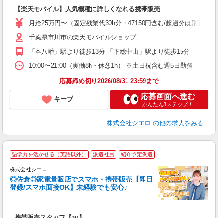
即
【楽天モバイル】人気機種に詳しくなれる携帯販売
あ
月給25万円〜（固定残業代30h分・47150円含む/超過分は別途支
通
千葉県市川市の楽天モバイルショップ
あ
「本八幡」駅より徒歩13分 「下総中山」駅より徒歩15分
10:00〜21:00（実働8h・休憩1h） ※土日祝含む週5日勤務
応募締め切り2026/08/31 23:59まで
応募画面へ進む
キープ
かんたん3ステップ！
株式会社シエロ
の他の求人をみる
★
語学力を活かせる（英語以外）
派遣社員
紹介予定派遣
♪
株式会社シエロ
◎佐倉◎家電量販店でスマホ・携帯販売【即日
登録/スマホ面接OK】未経験でも安心♪
理
携帯販売スタッフ【au】