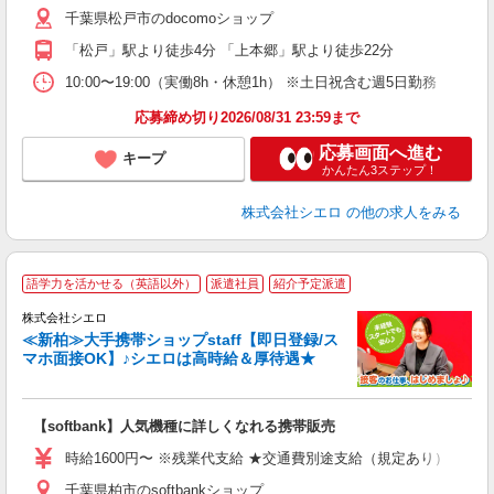
千葉県松戸市のdocomoショップ
ど
「松戸」駅より徒歩4分 「上本郷」駅より徒歩22分
10:00〜19:00（実働8h・休憩1h） ※土日祝含む週5日勤務
応募締め切り2026/08/31 23:59まで
応募画面へ進む
キープ
かんたん3ステップ！
株式会社シエロ
の他の求人をみる
★
語学力を活かせる（英語以外）
派遣社員
紹介予定派遣
♪
株式会社シエロ
≪新柏≫大手携帯ショップstaff【即日登録/ス
マホ面接OK】♪シエロは高時給＆厚待遇★
い
即
【softbank】人気機種に詳しくなれる携帯販売
躍
ー
時給1600円〜 ※残業代支給 ★交通費別途支給（規定あり） ゜+゜
自
千葉県柏市のsoftbankショップ