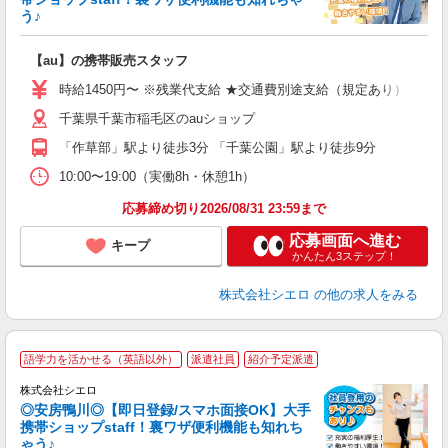
う♪
理
【au】の携帯販売スタッフ
即
時給1450円〜 ※残業代支給 ★交通費別途支給（規定あり） ゜+゜
あ
千葉県千葉市稲毛区のauショップ
K
「作草部」駅より徒歩3分 「千葉公園」駅より徒歩9分
な
10:00〜19:00（実働8h・休憩1h）
応募締め切り2026/08/31 23:59まで
応募画面へ進む
キープ
かんたん3ステップ！
株式会社シエロ
の他の求人をみる
★
語学力を活かせる（英語以外）
派遣社員
紹介予定派遣
♪
株式会社シエロ
◎安房鴨川◎【即日登録/スマホ面接OK】大手
携帯ショップstaff！裏ワザ便利機能も知れち
ゃう♪