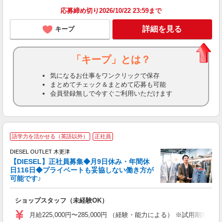
応募締め切り2026/10/22 23:59まで
詳細を見る
キープ
「キープ」とは？
気になるお仕事をワンクリックで保存
まとめてチェック＆まとめて応募も可能
会員登録無しで今すぐご利用いただけます
語学力を活かせる（英語以外）
正社員
DIESEL OUTLET 木更津
【DIESEL】正社員募集◆月9日休み・年間休
日116日◆プライベートも妥協しない働き方が
可能です♪
イ
ショップスタッフ（未経験OK）
入
第
月給225,000円〜285,000円 （経験・能力による） ※試用期間
る