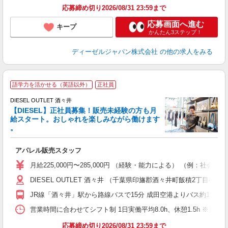
応募締め切り2026/08/31 23:59まで
応募画面へ進む
キープ
かんたん3ステップ！
ディーゼルジャパン株式会社
の他の求人をみる
語学力を活かせる（英語以外）
正社員
DIESEL OUTLET 酒々井
【DIESEL】正社員募集！販売未経験の方も月
肢
給スタート。おしゃれを楽しみながら働けます
。
アパレル販売スタッフ
入
第
月給225,000円〜285,000円 （経験・能力による） （例：
る
DIESEL OUTLET 酒々井 （千葉県印旛郡酒々井町飯積2丁目4-1
り
業
JR線「酒々井」駅から路線バスで15分 成田空港よりバス約15分
営業時間に合わせてシフト制 1日実働平均8.0h、休憩1.5h 
取
応募締め切り2026/08/31 23:59まで