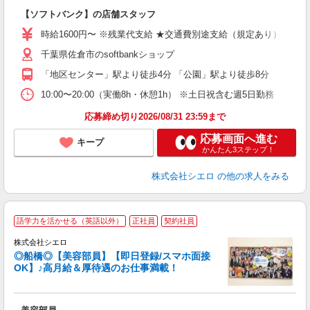
即
【ソフトバンク】の店舗スタッフ
躍
ー
時給1600円〜 ※残業代支給 ★交通費別途支給（規定あり） ゜+゜
自
千葉県佐倉市のsoftbankショップ
ン
「地区センター」駅より徒歩4分 「公園」駅より徒歩8分
10:00〜20:00（実働8h・休憩1h） ※土日祝含む週5日勤務
応募締め切り2026/08/31 23:59まで
応募画面へ進む
キープ
かんたん3ステップ！
株式会社シエロ
の他の求人をみる
★
語学力を活かせる（英語以外）
正社員
契約社員
株式会社シエロ
◎船橋◎【美容部員】【即日登録/スマホ面接
OK】♪高月給＆厚待遇のお仕事満載！
加