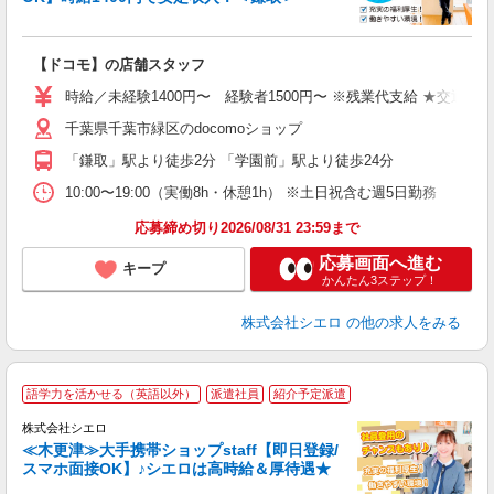
務
即
【ドコモ】の店舗スタッフ
あ
時給／未経験1400円〜 経験者1500円〜 ※残業代支給 ★交通費
K
千葉県千葉市緑区のdocomoショップ
貸
「鎌取」駅より徒歩2分 「学園前」駅より徒歩24分
10:00〜19:00（実働8h・休憩1h） ※土日祝含む週5日勤務
応募締め切り2026/08/31 23:59まで
応募画面へ進む
キープ
かんたん3ステップ！
株式会社シエロ
の他の求人をみる
★
語学力を活かせる（英語以外）
派遣社員
紹介予定派遣
♪
株式会社シエロ
≪木更津≫大手携帯ショップstaff【即日登録/
スマホ面接OK】♪シエロは高時給＆厚待遇★