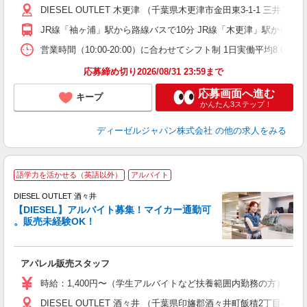
DIESEL OUTLET 木更津 （千葉県木更津市金田東3-1-1 
り
業
JR線「袖ヶ浦」駅から路線バスで10分 JR線「木更津」駅から路線
営業時間（10:00-20:00）に合わせてシフト制 1日実働平均8.0h、休
取
応募締め切り2026/08/31 23:59まで
応募画面へ進む
キープ
かんたん3ステップ！
ディーゼルジャパン株式会社
の他の求人をみる
語学力を活かせる（英語以外）
アルバイト
DIESEL OUTLET 酒々井
【DIESEL】アルバイト募集！マイカー通勤可
。販売未経験OK！
ま
アパレル販売スタッフ
入
歓
時給：1,400円〜（学生アルバイトなど扶養範囲内勤務の方） ※
ブ
DIESEL OUTLET 酒々井 （千葉県印旛郡酒々井町飯積2丁目4-1
（