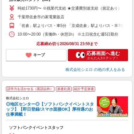
即
躍
時給1730円〜 ※残業代支給 ★交通費別途支給（規定あり） ゜+゜
ー
千葉県佐倉市の家電量販店
自
「佐倉」駅よりバス・車5分 「京成佐倉」駅よりバス・車7分
ど
10:00〜20:00（実働8h・休憩1h） ※土日祝含む週5日勤務
応募締め切り2026/08/31 23:59まで
応募画面へ進む
キープ
かんたん3ステップ！
株式会社シエロ
の他の求人をみる
語学力を活かせる（英語以外）
派遣社員
紹介予定派遣
ん
株式会社シエロ
◎地区センター◎【ソフトバンクイベントスタ
ッフ】【即日登録/スマホ面接OK】厚待遇のお
仕事満載！
製
ソフトバンクイベントスタッフ
即