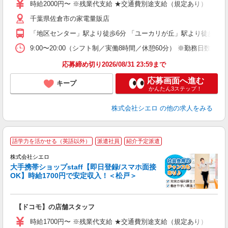
時給2000円〜 ※残業代支給 ★交通費別途支給（規定あり） ゜+゜
あ
千葉県佐倉市の家電量販店
ィ
「地区センター」駅より徒歩6分 「ユーカリが丘」駅より徒歩11分
9:00〜20:00（シフト制／実働8時間／休憩60分） ※勤務日数:週4日
応募締め切り2026/08/31 23:59まで
応募画面へ進む
キープ
かんたん3ステップ！
株式会社シエロ
の他の求人をみる
★
語学力を活かせる（英語以外）
派遣社員
紹介予定派遣
♪
株式会社シエロ
大手携帯ショップstaff【即日登録/スマホ面接
OK】時給1700円で安定収入！＜松戸＞
務
即
【ドコモ】の店舗スタッフ
躍
ー
時給1700円〜 ※残業代支給 ★交通費別途支給（規定あり） ゜+゜
自