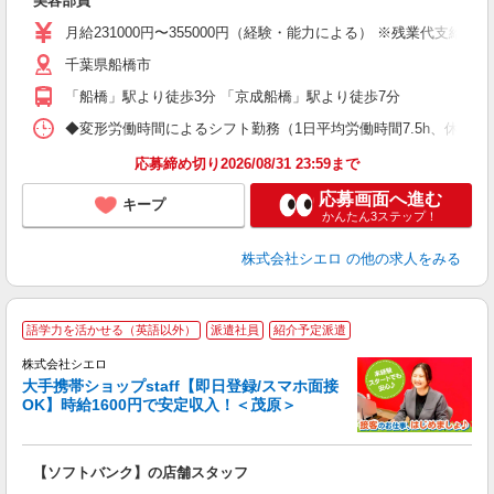
美容部員
即
学
月給231000円〜355000円（経験・能力による） ※残業代支給
務
千葉県船橋市
員
「船橋」駅より徒歩3分 「京成船橋」駅より徒歩7分
◆変形労働時間によるシフト勤務（1日平均労働時間7.5h、休憩1.5h） ◆
応募締め切り2026/08/31 23:59まで
応募画面へ進む
キープ
かんたん3ステップ！
株式会社シエロ
の他の求人をみる
★
語学力を活かせる（英語以外）
派遣社員
紹介予定派遣
♪
株式会社シエロ
大手携帯ショップstaff【即日登録/スマホ面接
OK】時給1600円で安定収入！＜茂原＞
務
即
【ソフトバンク】の店舗スタッフ
躍