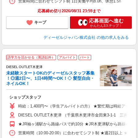
営業時間に合わせてシフト制 1日実働平均8.0h、休憩1.5h
応募締め切り2026/08/31 23:59まで
取
応募画面へ進む
キープ
かんたん3ステップ！
ディーゼルジャパン株式会社
の他の求人をみる
語学力を活かせる（英語以外）
アルバイト
パート
DIESEL OUTLET木更津
未経験スタートOKのディーゼルスタッフ募集
！◎週2日〜、1日4時間〜OK！◇ 髪型自由・
ネイルOK！
ま
ショップスタッフ
入
歓
時給：1,400円〜（学生アルバイトの方） ★繁忙期は時給アップ
ブ
DIESEL OUTLET木更津 （千葉県木更津市金田東3-1-1 
（
土
★JR袖ヶ浦駅から路線バスで約10分 ★JR木更津駅から路線バスで
イ
費
営業時間（10:00-20:00）に合わせてシフト制 ★週2日以上 ★1日4