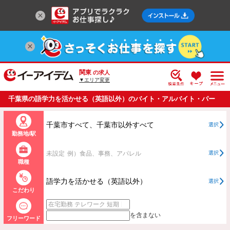
関東
の求人
▼エリア変更
千葉県の語学力を活かせる（英語以外）のバイト・アルバイト・パー
トの求人情報一覧
千葉市すべて、千葉市以外すべて
選択
勤務地/駅
未設定
例）食品、事務、アパレル
選択
職種
語学力を活かせる（英語以外）
選択
こだわり
を含まない
フリーワード