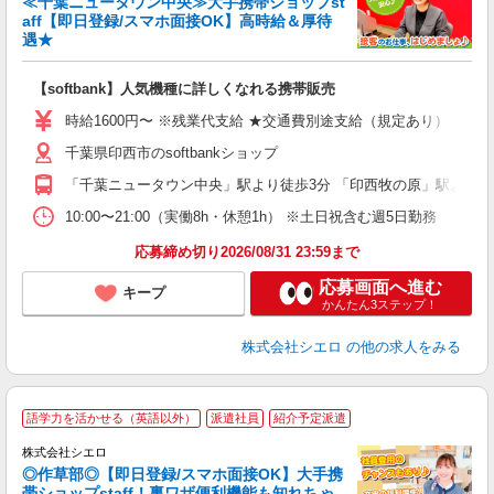
≪千葉ニュータウン中央≫大手携帯ショップst
aff【即日登録/スマホ面接OK】高時給＆厚待
遇★
い
即
【softbank】人気機種に詳しくなれる携帯販売
躍
ー
時給1600円〜 ※残業代支給 ★交通費別途支給（規定あり） ゜+゜
自
千葉県印西市のsoftbankショップ
ど
「千葉ニュータウン中央」駅より徒歩3分 「印西牧の原」駅よりバ
10:00〜21:00（実働8h・休憩1h） ※土日祝含む週5日勤務
応募締め切り2026/08/31 23:59まで
応募画面へ進む
キープ
かんたん3ステップ！
株式会社シエロ
の他の求人をみる
★
語学力を活かせる（英語以外）
派遣社員
紹介予定派遣
♪
株式会社シエロ
◎作草部◎【即日登録/スマホ面接OK】大手携
帯ショップstaff！裏ワザ便利機能も知れちゃ