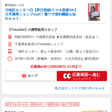
株式会社シエロ
◎地区センター◎【即日登録/スマホ面接OK】
大手携帯ショップstaff！裏ワザ便利機能も知
れちゃう♪
理
【Y!mobile】の携帯販売スタッフ
即
躍
時給1600円〜 ※残業代支給 ★交通費別途支給（規定あり） ゜+゜
ー
千葉県佐倉市のY!mobileショップ
自
「地区センター」駅より徒歩6分 「公園」駅より徒歩11分
ど
10:00〜20:00（実働8h・休憩1h） ※土日祝含む週5日勤務
応募締め切り2026/08/31 23:59まで
応募画面へ進む
キープ
かんたん3ステップ！
株式会社シエロ
の他の求人をみる
★
語学力を活かせる（英語以外）
派遣社員
紹介予定派遣
♪