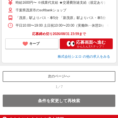
ー
時給1600円〜 ※残業代支給 ★交通費別途支給（規定あり） ゜+゜
自
千葉県茂原市のsoftbankショップ
ど
「茂原」駅よりバス・車5分 「新茂原」駅よりバス・車5分
平日10:00〜19:00 土日祝10:00〜20:00（実働8h・休憩1h） ※
応募締め切り2026/08/31 23:59まで
応募画面へ進む
キープ
かんたん3ステップ！
株式会社シエロ
の他の求人をみる
次のページへ
1／7
条件を変更して再検索