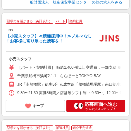
一般財団法人 航空保安事業センター
の他の求人をみる
語学力を活かせる（英語以外）
パート
契約社員
JINS
【小売スタッフ】≪積極採用中！≫ノルマなし
！お客様に寄り添った接客を！
バ
小売スタッフ
未
朝
［パート・契約社員］ 時給1,400円以上 交通費：一部支給 ※月5
得
千葉県船橋市浜町2-1-1 ららぽーとTOKYO-BAY
JR「南船橋駅」徒歩5分 京成本線「船橋競馬場駅」南口徒歩10分
9:30〜21:30 実働8時間／店舗毎シフト制 ・9:30〜、12:
応募画面へ進む
キープ
かんたん3ステップ！
★
語学力を活かせる（英語以外）
派遣社員
紹介予定派遣
♪