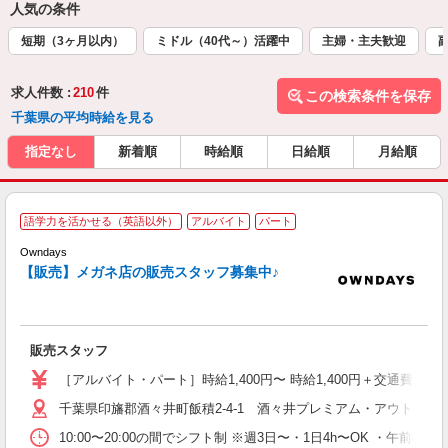
人気の条件
短期（3ヶ月以内）
ミドル（40代～）活躍中
主婦・主夫歓迎
求人件数 :
210
件
この検索条件を保存
千葉県の平均時給を見る
指定なし
新着順
時給順
日給順
月給順
＊
語学力を活かせる（英語以外）
アルバイト
パート
か
Owndays
【販売】メガネ店の販売スタッフ募集中♪
し
週
み
販売スタッフ
K
制
［アルバイト・パート］時給1,400円〜 時給1,400円＋交通費
千葉県印旛郡酒々井町飯積2-4-1 酒々井プレミアム・アウトレッ
10:00〜20:00の間でシフト制 ※週3日〜・1日4h〜OK ・