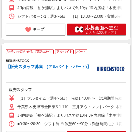
JR内房線「袖ケ浦駅」よりバスで約10分 JR内房線「木更津駅」よ
シフトパターン1：週3〜5日 ［1］13:00〜20:00（実働6時間・休
応募画面へ進む
キープ
かんたん3ステップ！
ド
語学力を活かせる（英語以外）
アルバイト
パート
BIRKENSTOCK
【販売スタッフ募集 （アルバイト・パート)】
ま
販売スタッフ
以
［1］フルタイム（週4〜5日） 時給1,400円〜 試用期間時給本
自
千葉県木更津市金田東3-1-110 三井アウトレットパーク 木更津
あ
JR内房線「袖ケ浦駅」よりバスで約10分 JR内房線「木更津駅」よ
■9:30〜20:30 シフト制 ※休憩60〜90分（勤務時間により変動あり