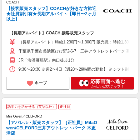
COACH
【接客販売スタッフ】COACHが好きな方歓迎
★社員割引有★長期アルバイト【即日〜2ヶ月
る
以上】
【長期アルバイト】COACH 接客販売スタッフ
週
［長期アルバイト］時給1,230円〜1,300円 販売員：時給1,300
な
千葉県千葉市美浜区ひび野2-6-7 三井アウトレットパーク 幕張
JR「海浜幕張駅」南口徒歩1分
9:30〜20:30 ※週2〜4日【週20〜29時間の勤務】 ※シフト制
応募画面へ進む
キープ
かんたん3ステップ！
語学力を活かせる（英語以外）
正社員
Mila Owen／CELFORD
【アパレル・販売スタッフ】［正社員］MilaO
wen/CELFORD三井アウトレットパーク 木更
ま
津店
未