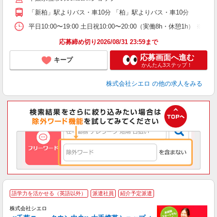
ど
「新柏」駅よりバス・車10分 「柏」駅よりバス・車10分
平日10:00〜19:00 土日祝10:00〜20:00（実働8h・休憩1h） ※
応募締め切り2026/08/31 23:59まで
応募画面へ進む
キープ
かんたん3ステップ！
株式会社シエロ
の他の求人をみる
★
語学力を活かせる（英語以外）
派遣社員
紹介予定派遣
♪
株式会社シエロ