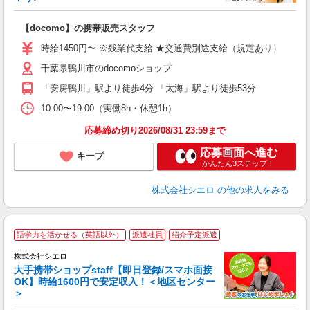
理
【docomo】の携帯販売スタッフ
即
時給1450円〜 ※残業代支給 ★交通費別途支給（規定あり） ゜+゜
あ
千葉県鴨川市のdocomoショップ
K
「安房鴨川」駅より徒歩4分 「太海」駅より徒歩53分
な
10:00〜19:00（実働8h・休憩1h）
応募締め切り2026/08/31 23:59まで
応募画面へ進む
キープ
かんたん3ステップ！
株式会社シエロ
の他の求人をみる
★
語学力を活かせる（英語以外）
派遣社員
紹介予定派遣
♪
株式会社シエロ
大手携帯ショップstaff【即日登録/スマホ面接
OK】時給1600円で安定収入！＜地区センター
＞
務