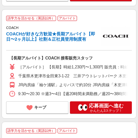
語学力を活かせる（英語以外）
アルバイト
COACH
COACHが好きな方歓迎★長期アルバイト【即
日〜2ヶ月以上】社割＆正社員登用制度有
る
経
【長期アルバイト】COACH 接客販売スタッフ
昼
［アルバイト］ 【長期】時給1,230円〜1,300円 販売員：時給1,
制
千葉県木更津市金田東3-1-22 三井アウトレットパーク 木更津
JR内房線「袖ケ浦駅」よりバスで約10分 JR内房線「木更津駅」よ
9:30〜20:30 ※週3〜4日【週20時間未満勤務／週20〜38時間
応募画面へ進む
キープ
かんたん3ステップ！
語学力を活かせる（英語以外）
アルバイト