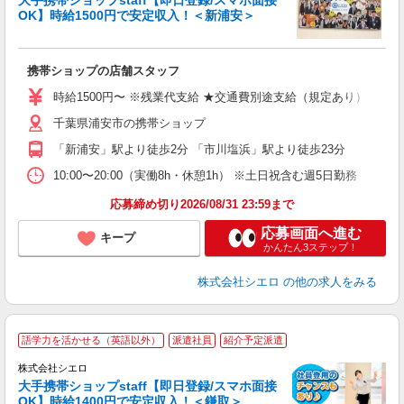
大手携帯ショップstaff【即日登録/スマホ面接
OK】時給1500円で安定収入！＜新浦安＞
務
即
携帯ショップの店舗スタッフ
躍
ー
時給1500円〜 ※残業代支給 ★交通費別途支給（規定あり） ゜+゜
自
千葉県浦安市の携帯ショップ
ン
「新浦安」駅より徒歩2分 「市川塩浜」駅より徒歩23分
10:00〜20:00（実働8h・休憩1h） ※土日祝含む週5日勤務
応募締め切り2026/08/31 23:59まで
応募画面へ進む
キープ
かんたん3ステップ！
株式会社シエロ
の他の求人をみる
★
語学力を活かせる（英語以外）
派遣社員
紹介予定派遣
♪
株式会社シエロ
大手携帯ショップstaff【即日登録/スマホ面接
OK】時給1400円で安定収入！＜鎌取＞