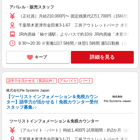
か
アパレル・販売スタッフ
特
［正社員］月給210,000円〜 固定残業代2万1,700円（15時間
り
千葉県木更津市金田東3-1-67 三井アウトレットパーク 木更津
JR内房線「袖ケ浦駅」よりバスで約10分 JR内房線「木更津駅」よ
9:30〜20:30 ※実働1日7.5時間／休憩1.5時間 週5日勤務（シフト
詳細を見る
キープ
語学力を活かせる（英語以外）
アルバイト
パート
株式会社Pie Systems Japan
【ツーリストインフォメーション＆免税カウン
量
ター】語学力が活かせる！免税カウンター受付
スタッフ募集♪♪
外
ツーリストインフォメーション＆免税カウンター
［アルバイト・パート］時給1,400円 試用期間：約2か月（給与同
千葉県木更津市金田東3-1-71 三井アウトレットパーク 木更津