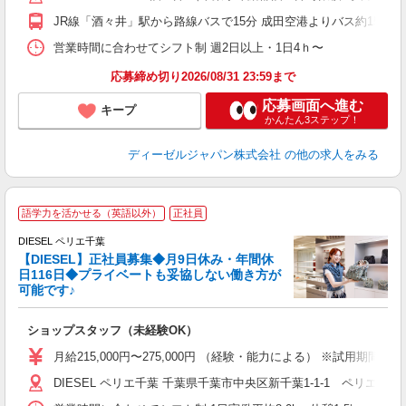
土
JR線「酒々井」駅から路線バスで15分 成田空港よりバス約15分
イ
費
営業時間に合わせてシフト制 週2日以上・1日4ｈ〜
応募締め切り2026/08/31 23:59まで
応募画面へ進む
キープ
かんたん3ステップ！
ディーゼルジャパン株式会社
の他の求人をみる
語学力を活かせる（英語以外）
正社員
DIESEL ペリエ千葉
【DIESEL】正社員募集◆月9日休み・年間休
日116日◆プライベートも妥協しない働き方が
可能です♪
イ
ショップスタッフ（未経験OK）
入
第
月給215,000円〜275,000円 （経験・能力による） ※試用期間
る
DIESEL ペリエ千葉 千葉県千葉市中央区新千葉1-1-1 ペリエ千
り
業