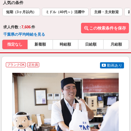
人気の条件
短期（3ヶ月以内）
ミドル（40代～）活躍中
主婦・主夫歓迎
求人件数 :
7,606
件
この検索条件を保存
千葉県の平均時給を見る
指定なし
新着順
時給順
日給順
月給順
ブランクOK
正社員
動画あり
を
入
者
ル
a
勤