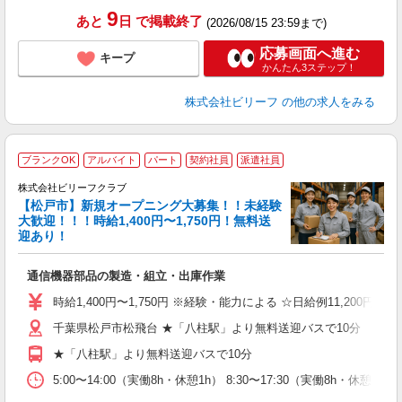
9
あと
日
で掲載終了
(2026/08/15 23:59まで)
応募画面へ進む
キープ
かんたん3ステップ！
株式会社ビリーフ
の他の求人をみる
ブランクOK
アルバイト
パート
契約社員
派遣社員
株式会社ビリーフクラブ
ま
【松戸市】新規オープニング大募集！！未経験
●
大歓迎！！！時給1,400円〜1,750円！無料送
迎あり！
待
入
通信機器部品の製造・組立・出庫作業
た
第
時給1,400円〜1,750円 ※経験・能力による ☆日給例11,200円（時給1
ブ
千葉県松戸市松飛台 ★「八柱駅」より無料送迎バスで10分
払
髭
★「八柱駅」より無料送迎バスで10分
通
費
5:00〜14:00（実働8h・休憩1h） 8:30〜17:30（実働8h・休憩1