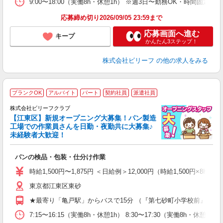
9:00〜18:00（実働8h・休憩1h） ※週3日〜勤務OK・時間固
応募締め切り2026/09/05 23:59まで
応募画面へ進む
キープ
かんたん3ステップ！
株式会社ビリーフ
の他の求人をみる
ブランクOK
アルバイト
パート
契約社員
派遣社員
株式会社ビリーフクラブ
堂
【江東区】新規オープニング大募集！パン製造
働
工場での作業員さんを日勤・夜勤共に大募集♪
軽
未経験者大歓迎！
入
た
パンの検品・包装・仕分け作業
第
ブ
時給1,500円〜1,875円 ＜日給例＞12,000円（時給1,500円×8H）
収
東京都江東区東砂
型
め
★最寄り「亀戸駅」からバスで15分 （『第七砂町小学校前』より
7:15〜16:15（実働8h・休憩1h） 8:30〜17:30（実働8h・休憩