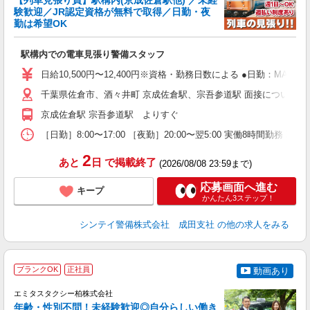
【列車見張り員】駅構内(京成佐倉駅他) ／未経
験歓迎／JR認定資格が無料で取得／日勤・夜
勤は希望OK
任
入
駅構内での電車見張り警備スタッフ
場
者
日給10,500円〜12,400円※資格・勤務日数による ●日勤：MAX日
歓
～
千葉県佐倉市、酒々井町 京成佐倉駅、宗吾参道駅 面接について ・成
の
京成佐倉駅 宗吾参道駅 よりすぐ
日
内
［日勤］8:00〜17:00 ［夜勤］20:00〜翌5:00 実働8時
2
あと
日
で掲載終了
(2026/08/08 23:59まで)
応募画面へ進む
キープ
かんたん3ステップ！
シンテイ警備株式会社 成田支社
の他の求人をみる
＼
ブランクOK
正社員
動画あり
ら
エミタスタクシー柏株式会社
年齢・性別不問！未経験歓迎◎自分らしい働き