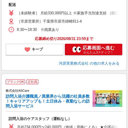
き
配送
ブ
［未経験者］ 月給330,000円以上 ※家族手当別途支給 （固定残業
［市原営業所］千葉県市原市姉崎811-4
8:30〜18:30 ※残業あり
応募締め切り2026/08/31 23:59まで
応募画面へ進む
キープ
かんたん3ステップ！
河原実業株式会社
の他の求人をみる
ア
ブランクOK
正社員
リ
れ
株式会社ASCare
訪問入浴介護職員／異業界から活躍の社員多数
！キャリアアップも！土日休み・夜勤なしの訪
業
問入浴サービス
ま
訪問入浴のケアスタッフ（運転なし）
入
格
月給234,000円〜240,000円（地域・資格による） ★介護福祉