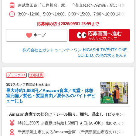
東武野田線「江戸川台」駅、 「流山おおたかの森」駅より無料送迎バ
制
3:00〜12:00、5:00〜14:00、6:00〜15:00、7:00〜16:00 
応募締め切り2026/09/01 23:59まで
応募画面へ進む
キープ
かんたん3ステップ！
株式会社ヒガシトゥエンティワン HIGASHI TWENTY ONE
CO.,LTD.
の他の求人をみる
＼
ブランクOK
派遣社員
は
SBSスタッフ株式会社/ckn2m
最大時給1,688円／Amazon倉庫／食堂・休憩
室完備／髪色・髪型自由／夏休みのバイトデビ
ューにも
入
Amazon倉庫での仕分け・シール貼り、梱包、品出し（ピッキング）
験
歓
時給1,350円 ※夜勤は時給1,688円 ★日払いOK！ 働いたその
払
千葉県流山市にあるAmazon倉庫 （千葉県流山市森のロジスティクスパ
間