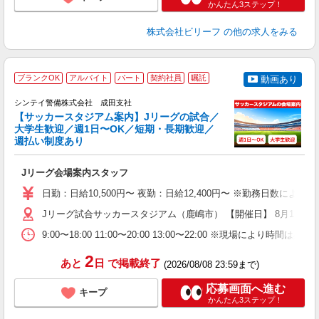
かんたん3ステップ！
株式会社ビリーフ
の他の求人をみる
ブランクOK
アルバイト
パート
契約社員
嘱託
動画あり
シンテイ警備株式会社 成田支社
【サッカースタジアム案内】Jリーグの試合／
大学生歓迎／週1日〜OK／短期・長期歓迎／
週払い制度あり
■
Jリーグ会場案内スタッフ
入
場
日勤：日給10,500円〜 夜勤：日給12,400円〜 ※勤務日数に
者
歓
Jリーグ試合サッカースタジアム（鹿嶋市） 【開催日】 8月15日（
～
9:00〜18:00 11:00〜20:00 13:00〜22:00
の
日
2
あと
日
で掲載終了
が
(2026/08/08 23:59まで)
応募画面へ進む
キープ
かんたん3ステップ！