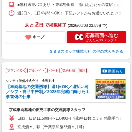
フ
■無料送迎バスあり ・東武野田線「流山おおたかの森駅」からバス15
髪
週2日〜、1日4時間〜OK！ 下記シフトからお選びいただけます！ 【日勤帯】 
2
あと
日
で掲載終了
(2026/08/08 23:59まで)
応募画面へ進む
キープ
かんたん3ステップ！
ＳＢＳスタッフ株式会社
の他の求人をみる
ブランクOK
アルバイト
パート
契約社員
嘱託
動画あり
し
シンテイ警備株式会社 成田支社
【車両基地の交通誘導】週1日OK／週払い可
／シフト自己申告制／2028年完成に向けた工
事警備の仕事
日
3.
京成車両基地の拡充工事の交通誘導スタッフ
入
場
日勤：日給11,500円〜13,400円 ※勤務日数による 精勤手当
者
歓
京成酒々井駅（千葉県印旛郡酒々井町）
～