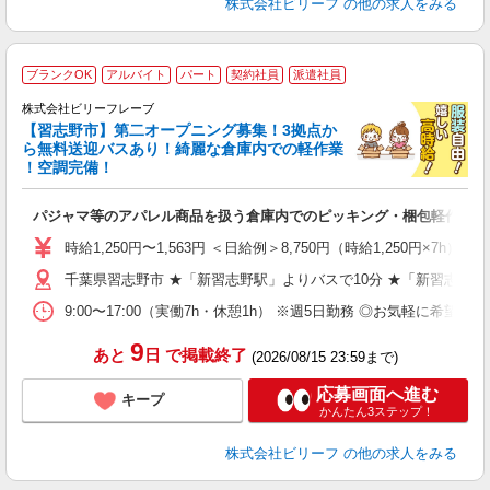
株式会社ビリーフ
の他の求人をみる
ブランクOK
アルバイト
パート
契約社員
派遣社員
8
費
株式会社ビリーフレーブ
【習志野市】第二オープニング募集！3拠点か
待
ら無料送迎バスあり！綺麗な倉庫内での軽作業
入
！空調完備！
た
第
パジャマ等のアパレル商品を扱う倉庫内でのピッキング・梱包軽作業
ブ
収
時給1,250円〜1,563円 ＜日給例＞8,750円（時給1,250円×7h） 
制
千葉県習志野市 ★「新習志野駅」よりバスで10分 ★「新習志野
プ
め
9:00〜17:00（実働7h・休憩1h） ※週5日勤務 ◎お気軽に希
9
あと
日
で掲載終了
(2026/08/15 23:59まで)
応募画面へ進む
キープ
かんたん3ステップ！
株式会社ビリーフ
の他の求人をみる