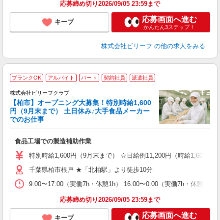
応募締め切り2026/09/05 23:59まで
応募画面へ進む
キープ
かんたん3ステップ！
株式会社ビリーフ
の他の求人をみる
ブランクOK
アルバイト
パート
契約社員
派遣社員
株式会社ビリーフクラブ
安
【柏市】オープニング大募集！特別時給1,600
円（9月末まで） 土日休み♪大手食品メーカー
でのお仕事
だ
入
食品工場での製造補助作業
た
第
特別時給1,600円（9月末まで） ☆日給例11,200円（時給1,600円×
ブ
千葉県柏市根戸 ★「北柏駅」より徒歩10分
払
タ
9:00〜17:00（実働7h・休憩1h） 16:00〜0:00（実働7h・休憩1h
未
応募締め切り2026/09/05 23:59まで
応募画面へ進む
キープ