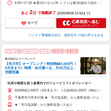
8:00〜17:00 ★週1日〜からOK シフトは週1回提出で自由
O
ヶ
2
あと
日
で掲載終了
0.
(2026/08/08 23:59まで)
応募画面へ進む
キープ
かんたん3ステップ！
シンテイ警備株式会社 成田支社
の他の求人をみる
ブランクOK
アルバイト
パート
契約社員
派遣社員
株式会社ビリーフレーブ
イ
【市川市】オープニング！特別時給2,000円（
9月末まで）時間・休日選べる、月35万以上、
し
空調完備
入
た
玩具や雑貨を扱う倉庫内でのフォークリフトオペレーター
第
ブ
特別時給2,000円（9月末まで） ☆日給例16,000円（時給2,000円×
収
千葉県市川市本行徳 ★「市川塩浜駅」から無料送迎バスあり
シ
グ
★「市川塩浜駅」から無料送迎バスあり
残