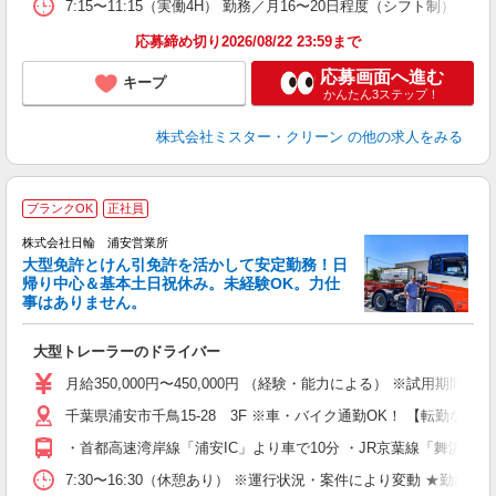
7:15〜11:15（実働4H） 勤務／月16〜20日程度（シフト制）
応募締め切り2026/08/22 23:59まで
応募画面へ進む
キープ
かんたん3ステップ！
株式会社ミスター・クリーン
の他の求人をみる
ブランクOK
正社員
株式会社日輪 浦安営業所
大型免許とけん引免許を活かして安定勤務！日
帰り中心＆基本土日祝休み。未経験OK。力仕
事はありません。
待
大型トレーラーのドライバー
未
躍
月給350,000円〜450,000円 （経験・能力による） ※試用期
給
千葉県浦安市千鳥15-28 3F ※車・バイク通勤OK！ 【転勤なし】
テ
・首都高速湾岸線「浦安IC」より車で10分 ・JR京葉線「舞浜駅」
7:30〜16:30（休憩あり） ※運行状況・案件により変動 