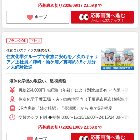
応募締め切り2026/09/17 23:59まで
応募画面へ進む
キープ
かんたん3ステップ！
ブランクOK
正社員
住化ロジスティクス株式会社
住友化学グループで家族に安心を／次のキャリ
ア／正社員／姉崎・袖ケ浦／賞与約3.5ヶ月分
／未経験歓迎
業
液体化学品の取扱い、監視業務
入
り
月給264,000円 ※経験（年齢）により別途加算有 ＜内訳＞基本給214,
フ
住友化学千葉工場 ＜A＞姉崎地区内（千葉県市原市姉崎海岸5-1） 
ナ
ー
JR内房線「姉ケ崎駅」「長浦駅」から 車で5分程度
交替のシフト制 ◆交替 8:00〜16:15/16:00〜24:15/24:00〜翌
テ
応募締め切り2026/10/09 23:59まで
応募画面へ進む
キープ