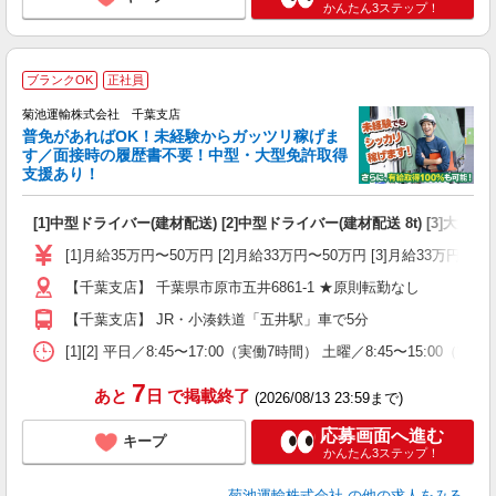
かんたん3ステップ！
ド
ブランクOK
正社員
菊池運輸株式会社 千葉支店
普免があればOK！未経験からガッツリ稼げま
す／面接時の履歴書不要！中型・大型免許取得
支援あり！
能
[1]中型ドライバー(建材配送) [2]中型ドライバー(建材配送 8t) [3]大型
入
験
[1]月給35万円〜50万円 [2]月給33万円〜50万円 [3]月給33
禁
【千葉支店】 千葉県市原市五井6861-1 ★原則転勤なし
以
【千葉支店】 JR・小湊鉄道「五井駅」車で5分
あ
[1][2] 平日／8:45〜17:00（実働7時間） 土曜／8:45〜15:
7
あと
日
で掲載終了
(2026/08/13 23:59まで)
応募画面へ進む
キープ
かんたん3ステップ！
菊池運輸株式会社
の他の求人をみる