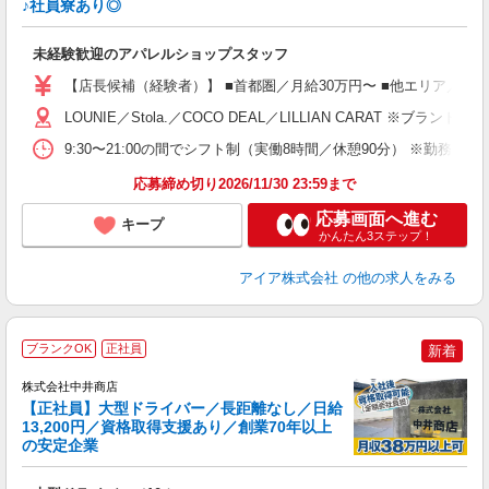
♪社員寮あり◎
と
入
未経験歓迎のアパレルショップスタッフ
迎
【店長候補（経験者）】 ■首都圏／月給30万円〜 ■他エリア／月給25万
型
LOUNIE／Stola.／COCO DEAL／LILLIAN 
9:30〜21:00の間でシフト制（実働8時間／休憩90分） ※勤務時
り
応募締め切り2026/11/30 23:59まで
応募画面へ進む
キープ
かんたん3ステップ！
アイア株式会社
の他の求人をみる
ブランクOK
正社員
新着
株式会社中井商店
【正社員】大型ドライバー／長距離なし／日給
13,200円／資格取得支援あり／創業70年以上
の安定企業
場