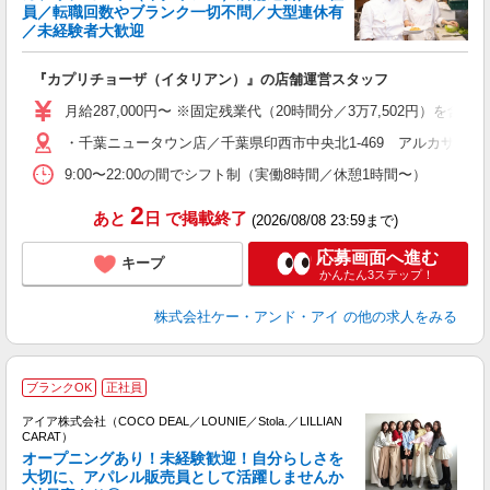
員／転職回数やブランク一切不問／大型連休有
／未経験者大歓迎
『カプリチョーザ（イタリアン）』の店舗運営スタッフ
月給287,000円〜 ※固定残業代（20時間分／3万7,502円
・千葉ニュータウン店／千葉県印西市中央北1-469 アルカサール
9:00〜22:00の間でシフト制（実働8時間／休憩1時間〜）
2
あと
日
で掲載終了
(2026/08/08 23:59まで)
応募画面へ進む
キープ
かんたん3ステップ！
株式会社ケー・アンド・アイ
の他の求人をみる
ブランクOK
正社員
アイア株式会社（COCO DEAL／LOUNIE／Stola.／LILLIAN
CARAT）
オープニングあり！未経験歓迎！自分らしさを
大切に、アパレル販売員として活躍しませんか