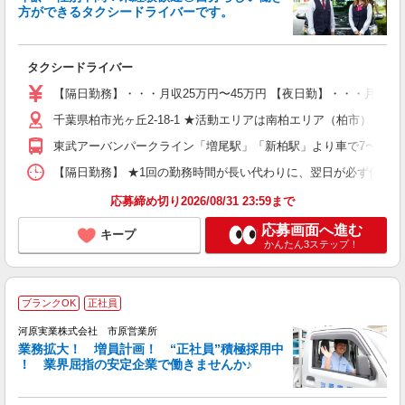
方ができるタクシードライバーです。
バ
タクシードライバー
入
（
【隔日勤務】・・・月収25万円〜45万円 【夜日勤】・・・月収3
ブ
千葉県柏市光ヶ丘2-18-1 ★活動エリアは南柏エリア（柏市）
東武アーバンパークライン「増尾駅」「新柏駅」より車で7〜8分 
【隔日勤務】 ★1回の勤務時間が長い代わりに、翌日が必ず休み（明け
応募締め切り2026/08/31 23:59まで
応募画面へ進む
キープ
かんたん3ステップ！
ブランクOK
正社員
河原実業株式会社 市原営業所
業務拡大！ 増員計画！ “正社員”積極採用中
！ 業界屈指の安定企業で働きませんか♪