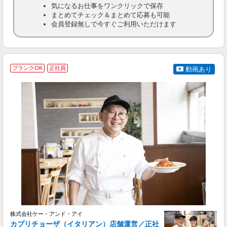
気になるお仕事をワンクリックで保存
まとめてチェック＆まとめて応募も可能
会員登録無しで今すぐご利用いただけます
ブランクOK
正社員
動画あり
を
入
者
ル
a
勤
ブ
株式会社ケー・アンド・アイ
カプリチョーザ（イタリアン）店舗運営／正社