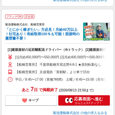
ブランクOK
正社員
菊池運輸株式会社 船橋営業所
「とにかく稼ぎたい」方必見！月給40万以上
！社宅あり！有給取得100％も可能！面接時の
履歴書不要！
躍
[1]建築資材の近距離配送ドライバー（4tトラック） [2]建築資材の近距
入
0
[1]月給450,000円〜550,000円 [2]月給400,000
額
【船橋営業所】 千葉県船橋市習志野4-8-1 ★原則転勤なし
K
【船橋営業所】 京成電鉄「実籾駅」より車で15分
貸
平日／8:45〜17:00（実働7時間） 土曜／8:45〜15:
7
あと
日
で掲載終了
(2026/08/13 23:59まで)
応募画面へ進む
キープ
かんたん3ステップ！
菊池運輸株式会社
の他の求人をみる