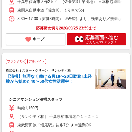
千葉県佐倉市大作2-5-2 （佐倉第3工業団地） 日本梱包運輸倉
通
東関東自動車道「佐倉IC」より車で6分
格
8:30〜17:30（実働8時間） ※希望により、残業あり／残業なしを
応募締め切り2026/09/25 23:59まで
応募画面へ進む
キープ
かんたん3ステップ！
ブランクOK
アルバイト
株式会社ミスター・クリーン サンシティ柏
【清掃】無理なく働ける月16〜20日勤務♪未経
験から始めた40〜50代女性活躍中！
は
シニアマンション清掃スタッフ
未
務
時給1,150円
通
［サンシティ柏］ 千葉県柏市増尾台１－２－１
東武野田線「増尾駅」徒歩7分 ★車通勤OK