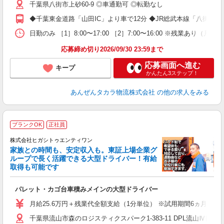
転
千葉県八街市上砂60-9 ◎車通勤可 ◎転勤なし
服
◆千葉東金道路「山田IC」より車で12分 ◆JR総武本線「八街駅」
日勤のみ ［1］8:00〜17:00 ［2］7:00〜16:00 ※
応募締め切り2026/09/30 23:59まで
応募画面へ進む
キープ
かんたん3ステップ！
あんぜんタカラ物流株式会社
の他の求人をみる
ブランクOK
正社員
株式会社ヒガシトゥエンティワン
家族との時間も、安定収入も。東証上場企業グ
す
ループで長く活躍できる大型ドライバー！有給
取得も可能です
寧
パレット・カゴ台車積みメインの大型ドライバー
入
ク
月給25.6万円＋残業代全額支給（1分単位） ※試用期間6ヵ月間
ス
千葉県流山市森のロジスティクスパーク1-383-11 DPL流山Ⅳ南棟 1
O