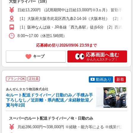
大型ドライバー（10t）
入
K
日給13,200円 （試用期間中は日給13,000円※3ヵ月） 皆勤手当5,
～
車
［1］大阪府大阪市此花区西九条2-14-16（大阪本社） ［2］埼玉県
［1］阪神なんば線・JR各線「西九条駅」徒歩6分 ［2］西武新宿線
得
8:00〜17:00（休憩1.5時間）
応募締め切り2026/09/06 23:59まで
応募画面へ進む
キープ
かんたん3ステップ！
ブランクOK
正社員
動画あり
新着
う
あんぜんタカラ物流株式会社
4tルート配送ドライバー／日勤のみ／手積み手
下ろしなし／近距離・県内配送／未経験歓迎／
賞与年2回
ど
スーパーのルート配送ドライバー／4t・日勤のみ
入
K
月給286,000円〜338,000円 ※経験・能力等による ※残業代は
～