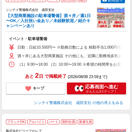
動画あり
社
シンテイ警備株式会社 成田支社
支
【大型商業施設の駐車場警備】酒々井／週1日
せ
〜OK／入社祝い金あり／未経験歓迎／紹介キ
入
ャンペーンあり
場
者
イベント・駐車場警備
主
躍
日勤：日給10,500円〜 ※勤務日数による 精勤手当1,000円/
額
期
酒々井にある大型商業施設 その他にも、近隣に勤務地多数あり。
間
［1］9:00〜18:00 ［2］10:00〜19:00 ※希望の時
2
あと
日
で掲載終了
(2026/08/08 23:59まで)
応募画面へ進む
キープ
かんたん3ステップ！
シンテイ警備株式会社 成田支社
の他の求人をみる
ブランクOK
アルバイト
パート
契約社員
派遣社員
株式会社ビリーフセレブ