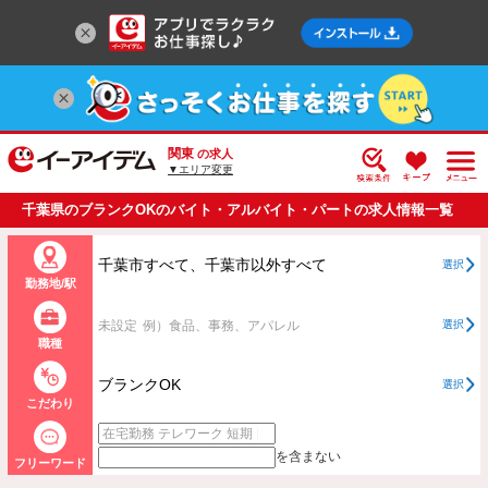
関東
の求人
▼エリア変更
千葉県のブランクOKのバイト・アルバイト・パートの求人情報一覧
千葉市すべて、千葉市以外すべて
選択
勤務地/駅
未設定
例）食品、事務、アパレル
選択
職種
ブランクOK
選択
こだわり
を含まない
フリーワード