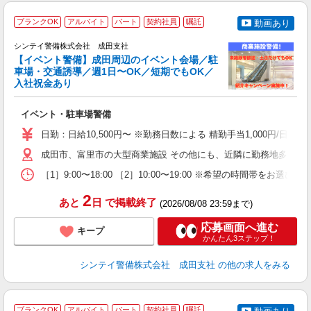
ブランクOK
アルバイト
パート
契約社員
嘱託
動画あり
社
シンテイ警備株式会社 成田支社
支
【イベント警備】成田周辺のイベント会場／駐
せ
車場・交通誘導／週1日〜OK／短期でもOK／
入
入社祝金あり
場
者
イベント・駐車場警備
歓
～
日勤：日給10,500円〜 ※勤務日数による 精勤手当1,000円/
の
日
成田市、富里市の大型商業施設 その他にも、近隣に勤務地多数あ
内
［1］9:00〜18:00 ［2］10:00〜19:00 ※希望の時
2
あと
日
で掲載終了
(2026/08/08 23:59まで)
応募画面へ進む
キープ
かんたん3ステップ！
シンテイ警備株式会社 成田支社
の他の求人をみる
ブランクOK
アルバイト
パート
契約社員
嘱託