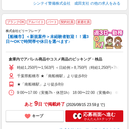
シンテイ警備株式会社 成田支社
の他の求人をみる
ブランクOK
アルバイト
パート
契約社員
派遣社員
仕
中
株式会社ビリーフレーブ
【船橋市】＜新規案件＞未経験者歓迎！！週3
い
日〜OKで時間帯や休日を選べます♪
入
り
女
倉庫内でアパレル商品やコスメ商品のピッキング・検品
ド
い
時給1,250円〜1,563円 ＜日給例＞8,750円（時給1,250円×7h） 
由
千葉県船橋市 ★「南船橋駅」より徒歩8分
自
★「南船橋駅」より徒歩8分
9:00〜17:00（実働7h・休憩1h） 18:00〜22:00（実働4h） 
9
あと
日
で掲載終了
(2026/08/15 23:59まで)
応募画面へ進む
キープ
かんたん3ステップ！