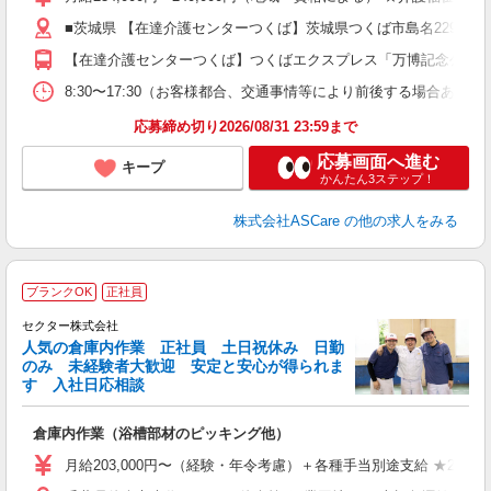
週
■茨城県 【在達介護センターつくば】茨城県つくば市島名2298番地
り
【在達介護センターつくば】つくばエクスプレス「万博記念公園駅」
8:30〜17:30（お客様都合、交通事情等により前後する場合あり）
応募締め切り2026/08/31 23:59まで
応募画面へ進む
キープ
かんたん3ステップ！
株式会社ASCare
の他の求人をみる
ブランクOK
正社員
セクター株式会社
人気の倉庫内作業 正社員 土日祝休み 日勤
欲
のみ 未経験者大歓迎 安定と安心が得られま
す 入社日応相談
倉庫内作業（浴槽部材のピッキング他）
入
迎
月給203,000円〜（経験・年令考慮）＋各種手当別途支給 ★22歳 
ー