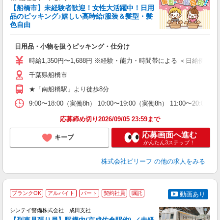
に
【船橋市】未経験者歓迎！女性大活躍中！日用
く
品のピッキング♪嬉しい高時給/服装＆髪型・髪
色自由
軽
入
日用品・小物を扱うピッキング・仕分け
た
第
時給1,350円〜1,688円 ※経験・能力・時間帯による ＜日給例＞10,800
ブ
千葉県船橋市
払
げ
★「南船橋駅」より徒歩8分
支
9:00〜18:00（実働8h） 10:00〜19:00（実働8h） 11:00〜20:
応募締め切り2026/09/05 23:59まで
応募画面へ進む
キープ
かんたん3ステップ！
株式会社ビリーフ
の他の求人をみる
ブランクOK
アルバイト
パート
契約社員
嘱託
動画あり
シンテイ警備株式会社 成田支社