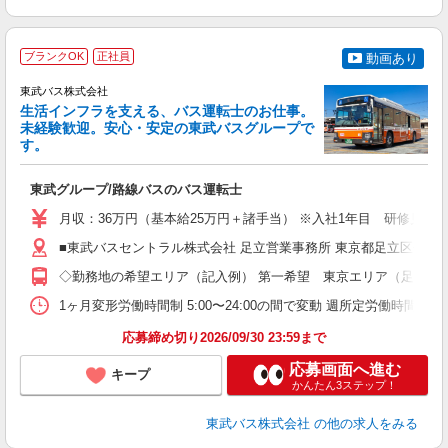
ブランクOK
正社員
動画あり
東武バス株式会社
生活インフラを支える、バス運転士のお仕事。
未経験歓迎。安心・安定の東武バスグループで
す。
★
制
東武グループ/路線バスのバス運転士
職
卒
月収：36万円（基本給25万円＋諸手当） ※入社1年目 研修見習
ボ
業
■東武バスセントラル株式会社 足立営業事務所 東京都足立区伊興本町2
有
◇勤務地の希望エリア（記入例） 第一希望 東京エリア（足立・
あ
得
1ヶ月変形労働時間制 5:00〜24:00の間で変動 週所定労働
応募締め切り2026/09/30 23:59まで
応募画面へ進む
キープ
かんたん3ステップ！
東武バス株式会社
の他の求人をみる