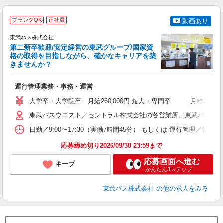
ブランクOK
正社員
動画あり
東武バス株式会社
第二新卒歓迎/安定経営の東武グループ/国家資
格の取得を目指しながら、確かなキャリアを築
きませんか？
き
運行管理業務・事務・運営
職
卒
大学卒・大学院卒 月給260,000円 短大・専門卒 月給240
ボ
場
東武バスウエスト／セントラル株式会社の各営業所、東武バス日光株式会
勤
日勤／9:00〜17:30（実働7時間45分） もしくは 運行管理／
応募締め切り2026/09/30 23:59まで
典
応募画面へ進む
キープ
かんたん3ステップ！
東武バス株式会社
の他の求人をみる