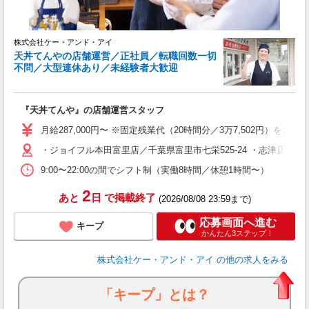
ブ
株式会社ケー・アンド・アイ
天丼てんやの店舗運営／正社員／転職回数一切
不問／大型連休あり／未経験者大歓迎
『天丼てんや』の店舗運営スタッフ
月給287,000円〜 ※固定残業代（20時間分／3万7,502円
・ジョイフル本田富里店／千葉県富里市七栄525-24 ・志津店／
9:00〜22:00の間でシフト制（実働8時間／休憩1時間〜）
2
あと
日
で掲載終了
(2026/08/08 23:59まで)
応募画面へ進む
キープ
かんたん3ステップ！
株式会社ケー・アンド・アイ
の他の求人をみる
「キープ」とは？