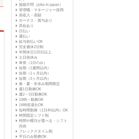
国籍不問（jobs in japan）
管理職・マネージャー採用
高収入・高額
ボーナス・賞与あり
昇給あり
日払い
週払い
給与前払いOK
完全週休2日制
年間休日120日以上
土日祝休み
単発（1日のみ）
短期（1週間以内）
短期（1ヶ月以内）
短期（3ヶ月以内）
春・夏・冬休み期間限定
週1日勤務OK
週2～3日勤務OK
10時～勤務OK
16時前退社OK
短時間勤務（1日4h以内）OK
時間固定シフト制
時間や曜日が選べる・シフト
自由
フレックスタイム制
平日のみ勤務OK