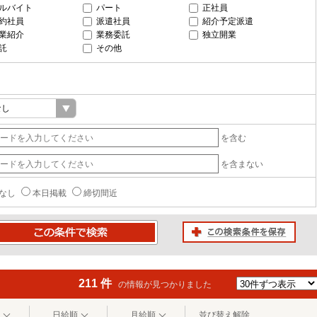
ルバイト
パート
正社員
約社員
派遣社員
紹介予定派遣
業紹介
業務委託
独立開業
託
その他
を含む
を含まない
なし
本日掲載
締切間近
この検索条件を保存
条件で検索
211 件
の情報が見つかりました
日給順
月給順
並び替え解除