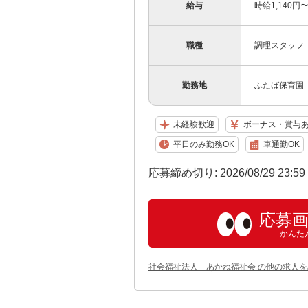
給与
時給1,140
職種
調理スタッフ
勤務地
ふたば保育園（
未経験歓迎
ボーナス・賞与
平日のみ勤務OK
車通勤OK
応募締め切り: 2026/08/29 23:5
応募
かんた
社会福祉法人 あかね福祉会 の他の求人を