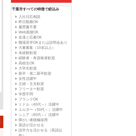
千葉市すべての特徴で絞込み
入社日応相談
即日勤務OK
履歴書不要
Web面接OK
友達と応募OK
職場見学OKまたは説明会あり
大量募集（10名以上）
未経験歓迎
経験者・有資格者歓迎
高校生OK
大学生歓迎
新卒・第二新卒歓迎
女性活躍中
主婦・主夫歓迎
フリーター歓迎
学歴不問
ブランクOK
ミドル（40代～）活躍中
エルダー（50代～）活躍中
シニア（60代～）活躍中
障がい者積極採用
英語が活かせる
語学力を活かせる（英語以
外）