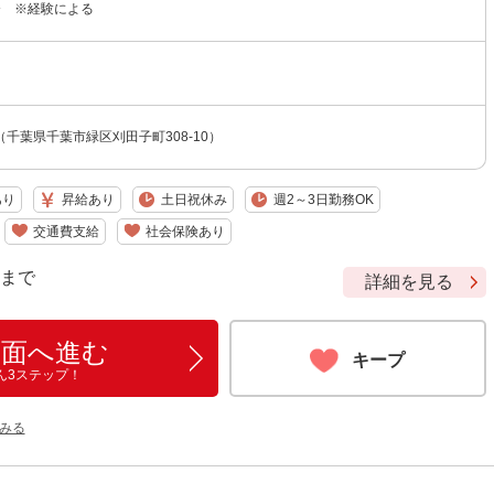
円〜 ※経験による
千葉県千葉市緑区刈田子町308-10）
あり
昇給あり
土日祝休み
週2～3日勤務OK
交通費支給
社会保険あり
9 まで
詳細を見る
画面へ進む
キープ
ん3ステップ！
みる