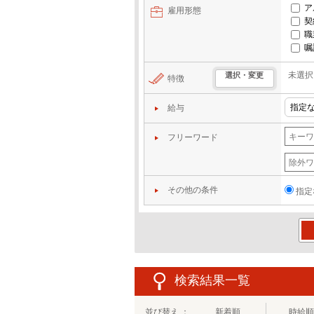
ア
雇用形態
契
職
嘱
未選択
選択・変更
特徴
給与
フリーワード
その他の条件
指定
この
検索結果一覧
並び替え ：
新着順
時給順