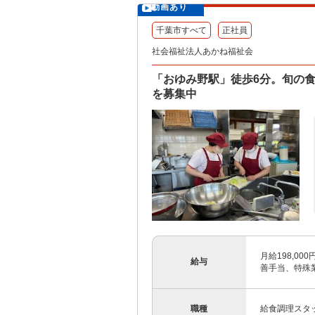
動画あり
千葉市すべて
正社員
社会福祉法人あかね福祉会
「おゆみ野駅」徒歩6分。旬の
を募集中
月給198,00
給与
善手当、特殊
職種
給食調理スタ