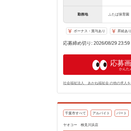
勤務地
ふたば保育園（
ボーナス・賞与あり
昇給あ
応募締め切り: 2026/08/29 23:5
応募
かんた
社会福祉法人 あかね福祉会 の他の求人を
千葉市すべて
アルバイト
パート
ヤオコー 検見川浜店