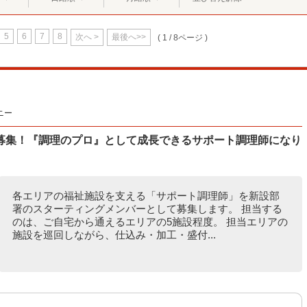
5
6
7
8
次へ >
最後へ>>
( 1 / 8ページ )
ニー
”募集！『調理のプロ』として成長できるサポート調理師になり
各エリアの福祉施設を支える「サポート調理師」を新設部
署のスターティングメンバーとして募集します。 担当する
のは、ご自宅から通えるエリアの5施設程度。 担当エリアの
施設を巡回しながら、仕込み・加工・盛付...