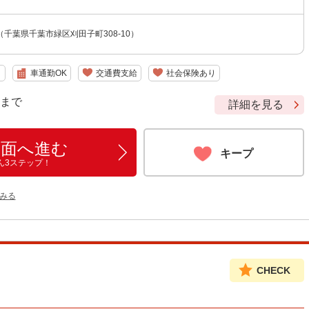
千葉県千葉市緑区刈田子町308-10）
り
車通勤OK
交通費支給
社会保険あり
9 まで
詳細を見る
画面へ進む
キープ
ん3ステップ！
みる
CHECK