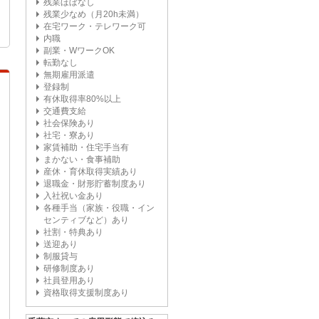
残業ほぼなし
残業少なめ（月20h未満）
在宅ワーク・テレワーク可
内職
副業・WワークOK
転勤なし
無期雇用派遣
登録制
有休取得率80%以上
交通費支給
社会保険あり
社宅・寮あり
家賃補助・住宅手当有
まかない・食事補助
産休・育休取得実績あり
退職金・財形貯蓄制度あり
入社祝い金あり
各種手当（家族・役職・イン
センティブなど）あり
社割・特典あり
送迎あり
制服貸与
研修制度あり
社員登用あり
資格取得支援制度あり