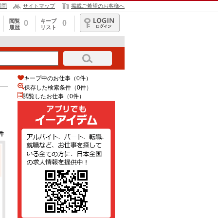
質問
サイトマップ
掲載ご希望のお客様へ
閲覧
キープ
0
0
履歴
リスト
ログイン
キープ中のお仕事（0件）
保存した検索条件（
0
件）
閲覧したお仕事（0件）
件