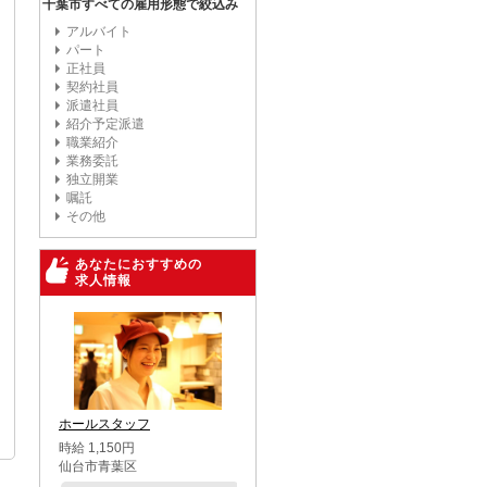
千葉市すべての雇用形態で絞込み
アルバイト
パート
正社員
契約社員
派遣社員
紹介予定派遣
職業紹介
業務委託
独立開業
嘱託
その他
あなたにおすすめの
求人情報
ホールスタッフ
時給 1,150円
仙台市青葉区