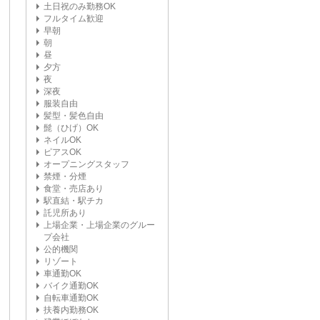
土日祝のみ勤務OK
フルタイム歓迎
早朝
朝
昼
夕方
夜
深夜
服装自由
髪型・髪色自由
髭（ひげ）OK
ネイルOK
ピアスOK
オープニングスタッフ
禁煙・分煙
食堂・売店あり
駅直結・駅チカ
託児所あり
上場企業・上場企業のグルー
プ会社
公的機関
リゾート
車通勤OK
バイク通勤OK
自転車通勤OK
扶養内勤務OK