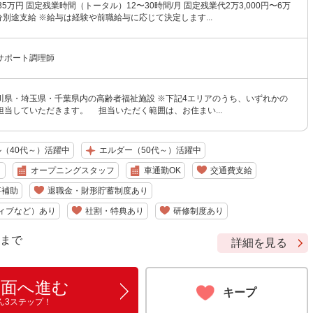
35万円 固定残業時間（トータル）12〜30時間/月 固定残業代2万3,000円〜6万
超過分別途支給 ※給与は経験や前職給与に応じて決定します...
サポート調理師
川県・埼玉県・千葉県内の高齢者福祉施設 ※下記4エリアのうち、いずれかの
担当していただきます。 担当いただく範囲は、お住まい...
（40代～）活躍中
エルダー（50代～）活躍中
り
オープニングスタッフ
車通勤OK
交通費支給
事補助
退職金・財形貯蓄制度あり
ィブなど）あり
社割・特典あり
研修制度あり
9 まで
詳細を見る
画面へ進む
キープ
ん3ステップ！