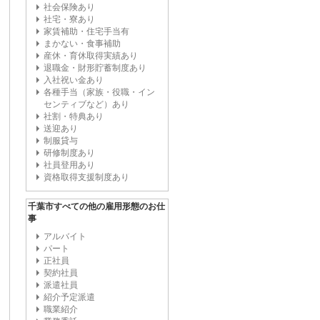
社会保険あり
社宅・寮あり
家賃補助・住宅手当有
まかない・食事補助
産休・育休取得実績あり
退職金・財形貯蓄制度あり
入社祝い金あり
各種手当（家族・役職・イン
センティブなど）あり
社割・特典あり
送迎あり
制服貸与
研修制度あり
社員登用あり
資格取得支援制度あり
千葉市すべての他の雇用形態のお仕
事
アルバイト
パート
正社員
契約社員
派遣社員
紹介予定派遣
職業紹介