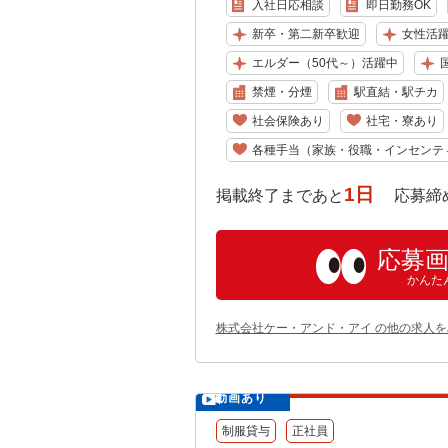
入社日応相談
即日勤務OK
新卒・第二新卒歓迎
女性活
エルダー（50代～）活躍中
国
禁煙・分煙
駅直結・駅チカ
社会保険あり
社宅・寮あり
各種手当（家族・役職・インセンテ
1日
掲載終了まであと
応募締め切り:
応募
かんた
株式会社ケー・アンド・アイ の他の求人を
動画あり
制服貸与
正社員