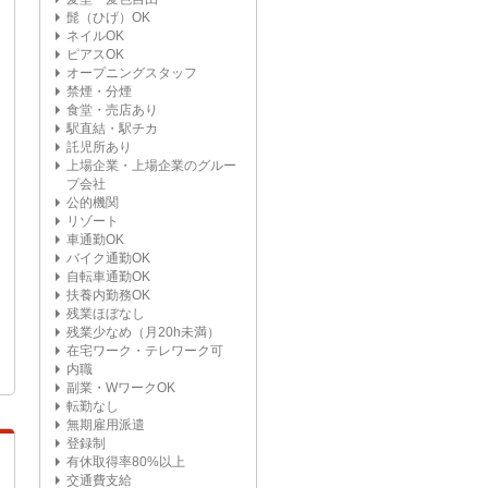
髭（ひげ）OK
ネイルOK
ピアスOK
オープニングスタッフ
禁煙・分煙
食堂・売店あり
駅直結・駅チカ
託児所あり
上場企業・上場企業のグルー
プ会社
公的機関
リゾート
車通勤OK
バイク通勤OK
自転車通勤OK
扶養内勤務OK
残業ほぼなし
残業少なめ（月20h未満）
在宅ワーク・テレワーク可
内職
副業・WワークOK
転勤なし
無期雇用派遣
登録制
有休取得率80%以上
交通費支給