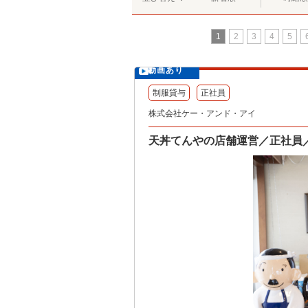
1
2
3
4
5
動画あり
制服貸与
正社員
株式会社ケー・アンド・アイ
天丼てんやの店舗運営／正社員