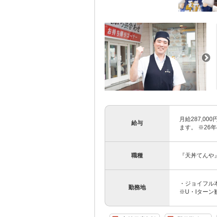
月給287,0
給与
ます。 ※26
職種
『天丼てんや
・ジョイフル本
勤務地
※U・Iターン