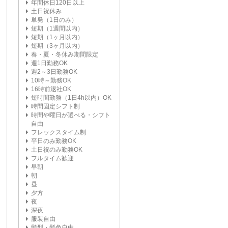
年間休日120日以上
土日祝休み
単発（1日のみ）
短期（1週間以内）
短期（1ヶ月以内）
短期（3ヶ月以内）
春・夏・冬休み期間限定
週1日勤務OK
週2～3日勤務OK
10時～勤務OK
16時前退社OK
短時間勤務（1日4h以内）OK
時間固定シフト制
時間や曜日が選べる・シフト
自由
フレックスタイム制
平日のみ勤務OK
土日祝のみ勤務OK
フルタイム歓迎
早朝
朝
昼
夕方
夜
深夜
服装自由
髪型・髪色自由