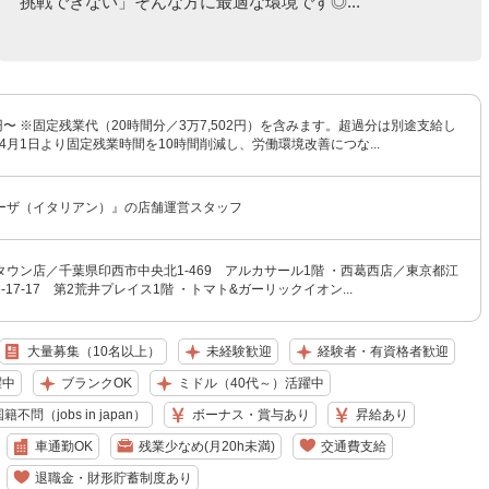
挑戦できない」そんな方に最適な環境です◎...
00円〜 ※固定残業代（20時間分／3万7,502円）を含みます。超過分は別途支給し
年4月1日より固定残業時間を10時間削減し、労働環境改善につな...
ーザ（イタリアン）』の店舗運営スタッフ
ウン店／千葉県印西市中央北1-469 アルカサール1階 ・西葛西店／東京都江
17-17 第2荒井プレイス1階 ・トマト&ガーリックイオン...
大量募集（10名以上）
未経験歓迎
経験者・有資格者歓迎
躍中
ブランクOK
ミドル（40代～）活躍中
籍不問（jobs in japan）
ボーナス・賞与あり
昇給あり
車通勤OK
残業少なめ(月20h未満)
交通費支給
退職金・財形貯蓄制度あり