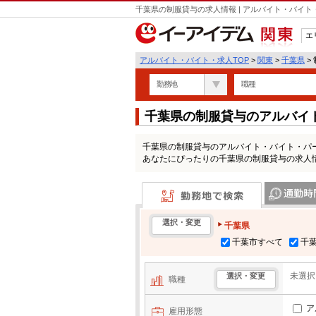
千葉県の制服貸与の求人情報 | アルバイト・バイ
エ
関東
アルバイト・バイト・求人TOP
>
関東
>
千葉県
>
勤務地
職種
千葉県の制服貸与のアルバイ
千葉県の制服貸与のアルバイト・バイト・パ
あなたにぴったりの千葉県の制服貸与の求人
勤務地で検索
通勤時間・区
選択・変更
千葉県
千葉市すべて
千
未選択
選択・変更
職種
ア
雇用形態