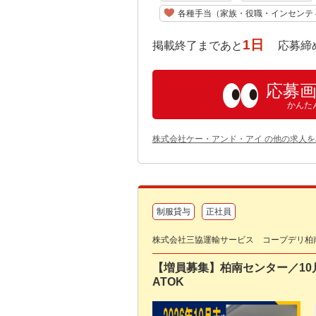
各種手当（家族・役職・インセンテ
1日
掲載終了まであと
応募締め切り:
応募
かんた
株式会社ケー・アンド・アイ の他の求人を
制服貸与
正社員
株式会社三協運輸サービス コープデリ柏
【増員募集】柏南センター／10
ATOK