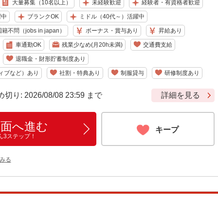
大量募集（10名以上）
未経験歓迎
経験者・有資格者歓迎
躍中
ブランクOK
ミドル（40代～）活躍中
籍不問（jobs in japan）
ボーナス・賞与あり
昇給あり
車通勤OK
残業少なめ(月20h未満)
交通費支給
退職金・財形貯蓄制度あり
ィブなど）あり
社割・特典あり
制服貸与
研修制度あり
 2026/08/08 23:59 まで
詳細を見る
画面へ進む
キープ
ん3ステップ！
みる