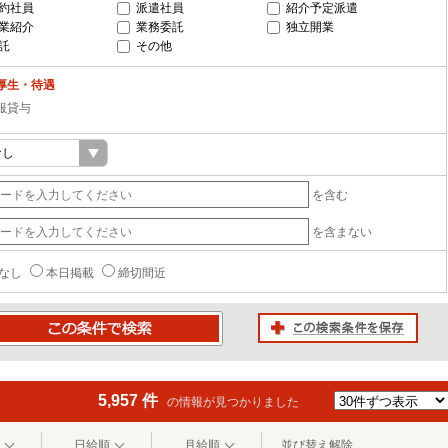
約社員
派遣社員
紹介予定派遣
業紹介
業務委託
独立開業
託
その他
厚生・待遇
服貸与
を含む
を含まない
なし
本日掲載
締切間近
この検索条件を保存
条件で検索
5,957 件
の情報が見つかりました
日給順
月給順
並び替え解除