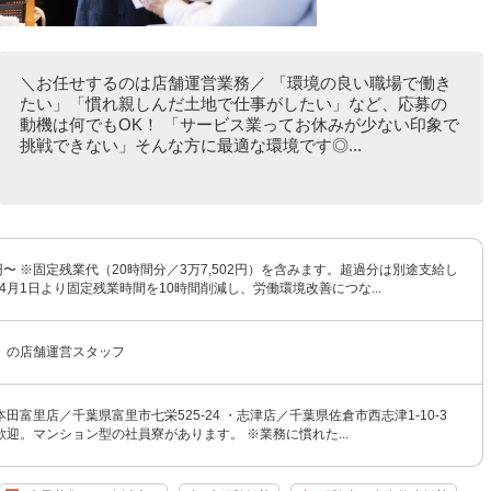
＼お任せするのは店舗運営業務／ 「環境の良い職場で働き
たい」「慣れ親しんだ土地で仕事がしたい」など、応募の
動機は何でもOK！ 「サービス業ってお休みが少ない印象で
挑戦できない」そんな方に最適な環境です◎...
00円〜 ※固定残業代（20時間分／3万7,502円）を含みます。超過分は別途支給し
年4月1日より固定残業時間を10時間削減し、労働環境改善につな...
』の店舗運営スタッフ
田富里店／千葉県富里市七栄525-24 ・志津店／千葉県佐倉市西志津1-10-3
歓迎。マンション型の社員寮があります。 ※業務に慣れた...