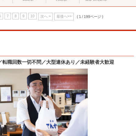
6
7
8
9
10
次へ >
最後へ>>
( 1 / 199ページ )
／転職回数一切不問／大型連休あり／未経験者大歓迎