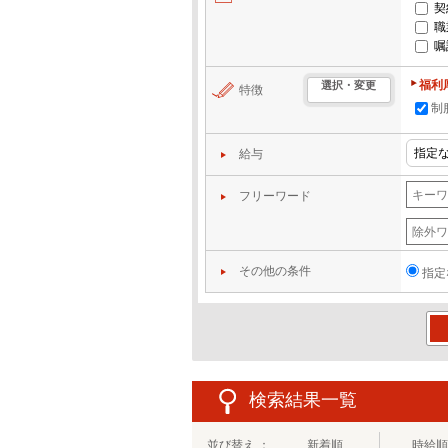
契
職
嘱
福利
選択・変更
特徴
制
給与
フリーワード
その他の条件
指定
この
検索結果一覧
並び替え ：
新着順
時給順