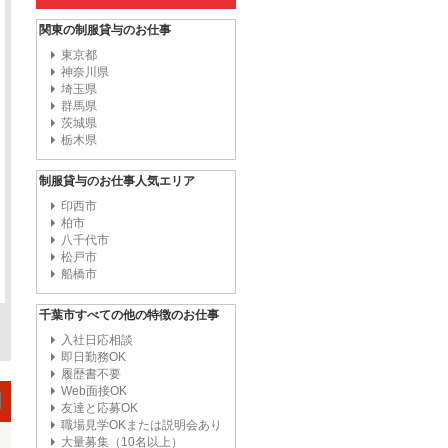
関東の制服貸与のお仕事
東京都
神奈川県
埼玉県
群馬県
茨城県
栃木県
制服貸与のお仕事人気エリア
印西市
柏市
八千代市
松戸市
船橋市
千葉市すべての他の特徴のお仕事
入社日応相談
即日勤務OK
履歴書不要
Web面接OK
友達と応募OK
職場見学OKまたは説明会あり
大量募集（10名以上）