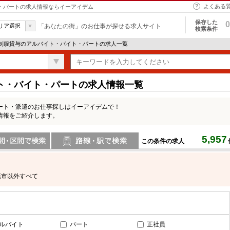
よくある
ト・パートの求人情報ならイーアイデム
保存した
0
リア選択
「あなたの街」のお仕事が探せる求人サイト
検索条件
 制服貸与のアルバイト・バイト・パートの求人一覧
ト・バイト・パートの求人情報一覧
ート・派遣のお仕事探しはイーアイデムで！
情報をご紹介します。
5,957
この条件の求人
間で検索
路線・駅・駅で検索
葉市以外すべて
ルバイト
パート
正社員