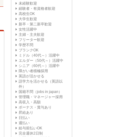
未経験歓迎
経験者・有資格者歓迎
高校生OK
大学生歓迎
新卒・第二新卒歓迎
女性活躍中
主婦・主夫歓迎
フリーター歓迎
学歴不問
ブランクOK
ミドル（40代～）活躍中
エルダー（50代～）活躍中
シニア（60代～）活躍中
障がい者積極採用
英語が活かせる
語学力を活かせる（英語以
外）
国籍不問（jobs in japan）
管理職・マネージャー採用
高収入・高額
ボーナス・賞与あり
昇給あり
日払い
週払い
給与前払いOK
完全週休2日制