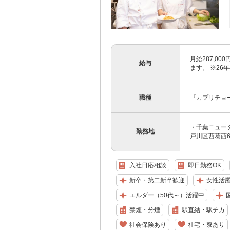
月給287,0
給与
ます。 ※26
職種
『カプリチョ
・千葉ニュータ
勤務地
戸川区西葛西6-
入社日応相談
即日勤務OK
新卒・第二新卒歓迎
女性活
エルダー（50代～）活躍中
国
禁煙・分煙
駅直結・駅チカ
社会保険あり
社宅・寮あり