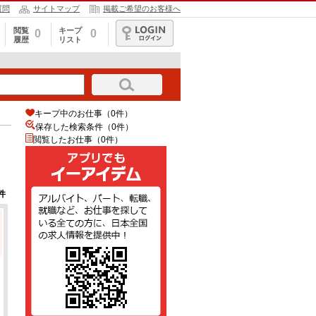
質問
サイトマップ
掲載ご希望のお客様へ
閲覧
キープ
0
0
履歴
リスト
ログイン
キープ中のお仕事（0件）
保存した検索条件（
0
件）
閲覧したお仕事（0件）
件