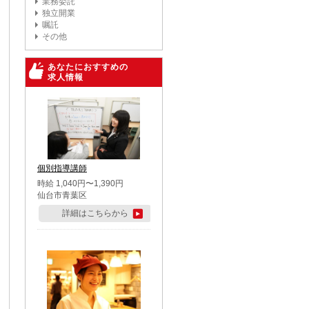
業務委託
独立開業
嘱託
その他
あなたにおすすめの
求人情報
個別指導講師
時給 1,040円〜1,390円
仙台市青葉区
詳細はこちらから