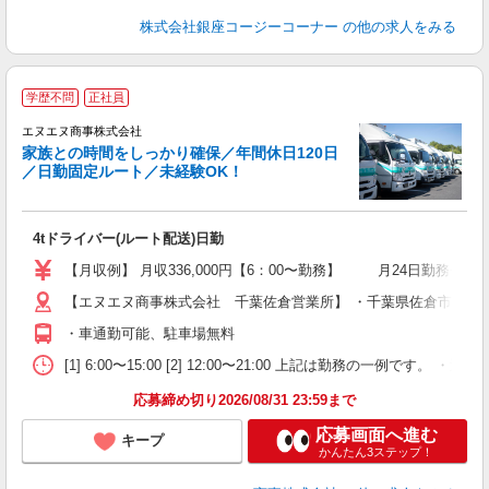
株式会社銀座コージーコーナー
の他の求人をみる
学歴不問
正社員
エヌエヌ商事株式会社
家族との時間をしっかり確保／年間休日120日
／日勤固定ルート／未経験OK！
介
4tドライバー(ルート配送)日勤
入
活
【月収例】 月収336,000円【6：00〜勤務】 月24日勤務+残業
以
【エヌエヌ商事株式会社 千葉佐倉営業所】 ・千葉県佐倉市六崎167
制
・車通勤可能、駐車場無料
[1] 6:00〜15:00 [2] 12:00〜21:00 上記は勤務の一例で
応募締め切り2026/08/31 23:59まで
応募画面へ進む
キープ
かんたん3ステップ！