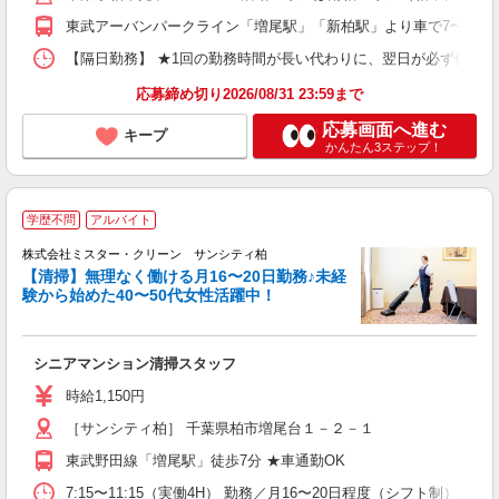
東武アーバンパークライン「増尾駅」「新柏駅」より車で7〜8分 
【隔日勤務】 ★1回の勤務時間が長い代わりに、翌日が必ず休み（明け
応募締め切り2026/08/31 23:59まで
応募画面へ進む
キープ
かんたん3ステップ！
学歴不問
アルバイト
株式会社ミスター・クリーン サンシティ柏
【清掃】無理なく働ける月16〜20日勤務♪未経
験から始めた40〜50代女性活躍中！
は
シニアマンション清掃スタッフ
未
務
時給1,150円
通
［サンシティ柏］ 千葉県柏市増尾台１－２－１
東武野田線「増尾駅」徒歩7分 ★車通勤OK
7:15〜11:15（実働4H） 勤務／月16〜20日程度（シフト制）