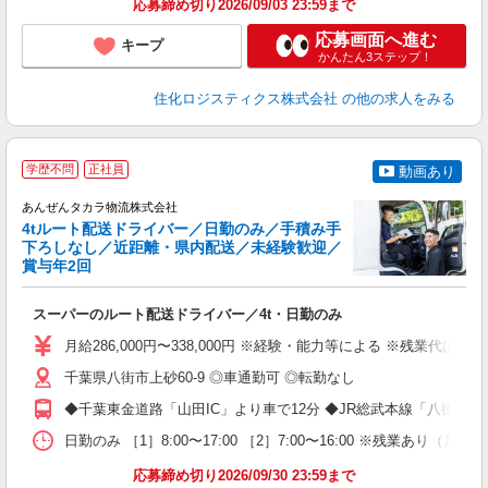
応募締め切り2026/09/03 23:59まで
応募画面へ進む
キープ
かんたん3ステップ！
住化ロジスティクス株式会社
の他の求人をみる
学歴不問
正社員
動画あり
う
あんぜんタカラ物流株式会社
4tルート配送ドライバー／日勤のみ／手積み手
下ろしなし／近距離・県内配送／未経験歓迎／
賞与年2回
ど
スーパーのルート配送ドライバー／4t・日勤のみ
入
K
月給286,000円〜338,000円 ※経験・能力等による ※残業代は
～
転
千葉県八街市上砂60-9 ◎車通勤可 ◎転勤なし
服
◆千葉東金道路「山田IC」より車で12分 ◆JR総武本線「八街駅」
日勤のみ ［1］8:00〜17:00 ［2］7:00〜16:00 ※
応募締め切り2026/09/30 23:59まで