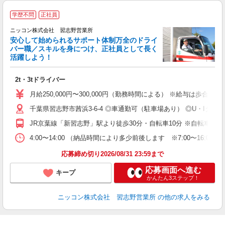
お
学歴不問
正社員
ニッコン株式会社 習志野営業所
安心して始められるサポート体制万全のドライ
バー職／スキルを身につけ、正社員として長く
活躍しよう！
け
2t・3tドライバー
職
ナ
月給250,000円〜300,000円（勤務時間による） ※給与は歩
千葉県習志野市茜浜3-6-4 ◎車通勤可（駐車場あり） ◎U・Iター
JR京葉線「新習志野」駅より徒歩30分・自転車10分 ※自転車を
4:00〜14:00 （納品時間により多少前後します ※7:00〜16:0
応募締め切り2026/08/31 23:59まで
応募画面へ進む
キープ
かんたん3ステップ！
ニッコン株式会社 習志野営業所
の他の求人をみる