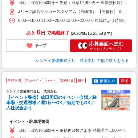
日勤：日給10,500円〜 夜勤：日給12,400円〜 ※勤務日数に
者
歓
Jリーグ試合サッカースタジアム（鹿嶋市） 【開催日】 8月15日（
～
9:00〜18:00 11:00〜20:00 13:00〜22:00
の
日
6
あと
日
で掲載終了
が
(2026/08/15 23:59まで)
応募画面へ進む
キープ
かんたん3ステップ！
シンテイ警備株式会社 成田支社
の他の求人をみる
学歴不問
アルバイト
パート
契約社員
嘱託
動画あり
新着
社
シンテイ警備株式会社 成田支社
支
【イベント警備】成田周辺のイベント会場／駐
せ
車場・交通誘導／週1日〜OK／短期でもOK／
入
入社祝金あり
場
者
イベント・駐車場警備
歓
～
日勤：日給10,500円〜 ※勤務日数による 精勤手当1,000円/
の