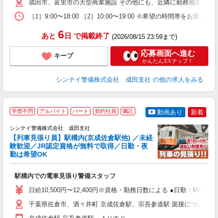
日
成田市、富里市の大型商業施設 その他にも、近隣に勤務地多数あ
内
［1］9:00〜18:00 ［2］10:00〜19:00 ※希望の時
6
あと
日
で掲載終了
(2026/08/15 23:59まで)
応募画面へ進む
キープ
かんたん3ステップ！
シンテイ警備株式会社 成田支社
の他の求人をみる
学歴不問
アルバイト
パート
契約社員
嘱託
動画あり
新着
シンテイ警備株式会社 成田支社
【列車見張り員】駅構内(京成佐倉駅他) ／未経
験歓迎／JR認定資格が無料で取得／日勤・夜
勤は希望OK
任
入
駅構内での電車見張り警備スタッフ
場
者
日給10,500円〜12,400円※資格・勤務日数による ●日勤：MAX日
歓
～
千葉県佐倉市、酒々井町 京成佐倉駅、宗吾参道駅 面接について ・成
の