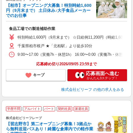
安
【柏市】オープニング大募集！特別時給1,600
円（9月末まで） 土日休み♪大手食品メーカー
でのお仕事
だ
入
食品工場での製造補助作業
た
第
特別時給1,600円（9月末まで） ☆日給例11,200円（時給1,600円×
ブ
千葉県柏市根戸 ★「北柏駅」より徒歩10分
払
タ
9:00〜17:00（実働7h・休憩1h） 16:00〜0:00（実働7h・休憩1h
未
応募締め切り2026/09/05 23:59まで
応募画面へ進む
キープ
かんたん3ステップ！
株式会社ビリーフ
の他の求人をみる
学歴不問
アルバイト
パート
契約社員
派遣社員
8
費
株式会社ビリーフレーブ
【習志野市】第二オープニング募集！3拠点か
待
ら無料送迎バスあり！綺麗な倉庫内での軽作業
入