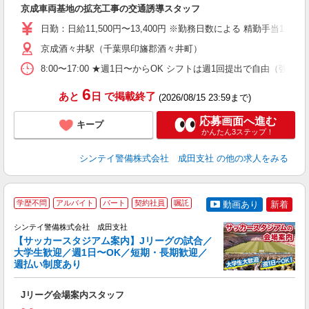
京成車両基地の拡充工事の交通誘導スタッフ
入
場
日勤：日給11,500円〜13,400円 ※勤務日数による 精勤手当
者
歓
京成酒々井駅（千葉県印旛郡酒々井町）
～
8:00〜17:00 ★週1日〜からOK シフトは週1回提出で自由
O
ヶ
6
あと
日
で掲載終了
0.
(2026/08/15 23:59まで)
応募画面へ進む
キープ
かんたん3ステップ！
シンテイ警備株式会社 成田支社
の他の求人をみる
学歴不問
アルバイト
パート
契約社員
嘱託
動画あり
新着
シンテイ警備株式会社 成田支社
【サッカースタジアム案内】Jリーグの試合／
大学生歓迎／週1日〜OK／短期・長期歓迎／
週払い制度あり
■
Jリーグ会場案内スタッフ
入
場