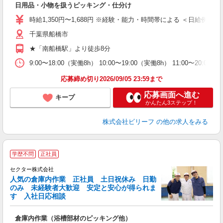
日用品・小物を扱うピッキング・仕分け
た
第
時給1,350円〜1,688円 ※経験・能力・時間帯による ＜日給例＞10,800
ブ
千葉県船橋市
払
げ
★「南船橋駅」より徒歩8分
支
9:00〜18:00（実働8h） 10:00〜19:00（実働8h） 11:00〜20:
応募締め切り2026/09/05 23:59まで
応募画面へ進む
キープ
かんたん3ステップ！
株式会社ビリーフ
の他の求人をみる
学歴不問
正社員
セクター株式会社
人気の倉庫内作業 正社員 土日祝休み 日勤
欲
のみ 未経験者大歓迎 安定と安心が得られま
す 入社日応相談
倉庫内作業（浴槽部材のピッキング他）
入