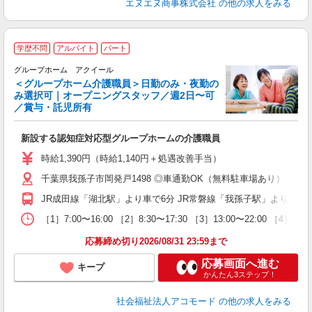
エヌエヌ商事株式会社
の他の求人をみる
学歴不問
アルバイト
パート
役
グループホーム アクイール
週
＜グループホーム介護職員＞日勤のみ・夜勤の
み選択可｜オープニングスタッフ／週2日〜可
／賞与・託児所有
い
新設する認知症対応型グループホームの介護職員
入
ー
時給1,390円（時給1,140円＋処遇改善手当）
～
千葉県我孫子市岡発戸1498 ◎車通勤OK（無料駐車場あり）
通
制
JR成田線「湖北駅」より車で6分 JR常磐線「我孫子駅」より車で
［1］7:00〜16:00 ［2］8:30〜17:30 ［3］13:00〜22:0
応募締め切り2026/08/31 23:59まで
応募画面へ進む
キープ
かんたん3ステップ！
社会福祉法人アコモード
の他の求人をみる