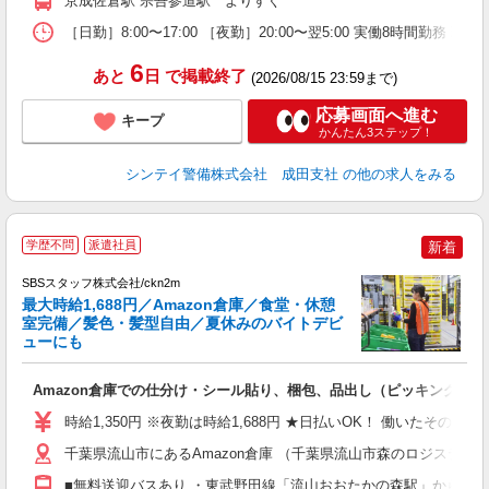
京成佐倉駅 宗吾参道駅 よりすぐ
日
内
［日勤］8:00〜17:00 ［夜勤］20:00〜翌5:00 実働8時
6
あと
日
で掲載終了
(2026/08/15 23:59まで)
応募画面へ進む
キープ
かんたん3ステップ！
シンテイ警備株式会社 成田支社
の他の求人をみる
＼
学歴不問
派遣社員
新着
は
SBSスタッフ株式会社/ckn2m
最大時給1,688円／Amazon倉庫／食堂・休憩
室完備／髪色・髪型自由／夏休みのバイトデビ
ューにも
入
Amazon倉庫での仕分け・シール貼り、梱包、品出し（ピッキング）
験
歓
時給1,350円 ※夜勤は時給1,688円 ★日払いOK！ 働いたその
払
間
千葉県流山市にあるAmazon倉庫 （千葉県流山市森のロジスティクス
フ
■無料送迎バスあり ・東武野田線「流山おおたかの森駅」からバス15