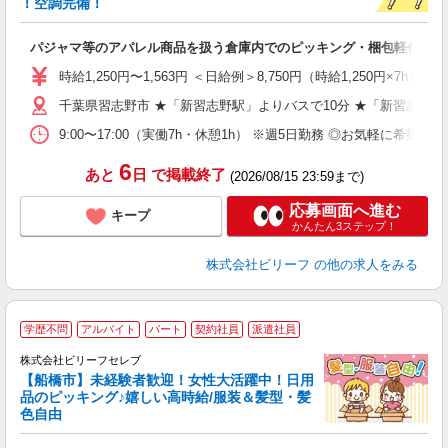
！空調完備！
た
第
パジャマ等のアパレル商品を扱う倉庫内でのピッキング・梱包軽作業
ブ
収
時給1,250円〜1,563円 ＜日給例＞8,750円（時給1,250円×7h） 
制
千葉県習志野市 ★「新習志野駅」よりバスで10分 ★「新習志野
プ
め
9:00〜17:00（実働7h・休憩1h） ※週5日勤務 ◎お気軽に希
6
あと
日
で掲載終了
(2026/08/15 23:59まで)
応募画面へ進む
キープ
かんたん3ステップ！
株式会社ビリーフ
の他の求人をみる
学歴不問
アルバイト
パート
契約社員
派遣社員
株式会社ビリーフセレブ
に
【船橋市】未経験者歓迎！女性大活躍中！日用
く
品のピッキング♪嬉しい高時給/服装＆髪型・髪
色自由
軽
入