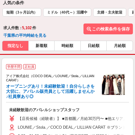
人気の条件
短期（3ヶ月以内）
ミドル（40代～）活躍中
主婦・主夫歓迎
求人件数 :
5,102
件
この検索条件を保存
千葉県の平均時給を見る
指定なし
新着順
時給順
日給順
月給順
学歴不問
正社員
アイア株式会社（COCO DEAL／LOUNIE／Stola.／LILLIAN
CARAT）
オープニングあり！未経験歓迎！自分らしさを
大切に、アパレル販売員として活躍しませんか
♪社員寮あり◎
と
入
未経験歓迎のアパレルショップスタッフ
迎
【店長候補（経験者）】 ■首都圏／月給30万円〜 ■他エリア／月給25万
型
LOUNIE／Stola.／COCO DEAL／LILLIAN 
険