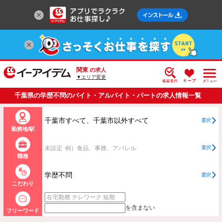
関東
の求人
▼エリア変更
千葉県の学歴不問のバイト・アルバイト・パートの求人情報一覧
千葉市すべて、千葉市以外すべて
選択
勤務地/駅
未設定
例）食品、事務、アパレル
選択
職種
学歴不問
選択
こだわり
を含まない
フリーワード