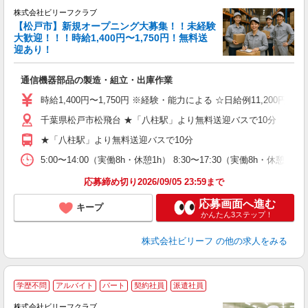
株式会社ビリーフクラブ
ま
【松戸市】新規オープニング大募集！！未経験
●
大歓迎！！！時給1,400円〜1,750円！無料送
迎あり！
待
入
通信機器部品の製造・組立・出庫作業
た
第
時給1,400円〜1,750円 ※経験・能力による ☆日給例11,200円（時給1
ブ
千葉県松戸市松飛台 ★「八柱駅」より無料送迎バスで10分
払
髭
★「八柱駅」より無料送迎バスで10分
通
費
5:00〜14:00（実働8h・休憩1h） 8:30〜17:30（実働8h・休憩1
応募締め切り2026/09/05 23:59まで
応募画面へ進む
キープ
かんたん3ステップ！
株式会社ビリーフ
の他の求人をみる
学歴不問
アルバイト
パート
契約社員
派遣社員
株式会社ビリーフクラブ