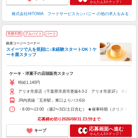
かんたん3ステップ！
株式会社HITOWA フードサービスカンパニー
の他の求人をみる
学歴不問
アルバイト
パート
銀座コージーコーナー
スイーツで人を笑顔に♪未経験スタートOK！ケ
ーキ屋スタッフ
す
ケーキ・洋菓子の店頭販売スタッフ
入
リ
時給1,140円
し
アリオ市原店（千葉県市原市更級4-3-2 アリオ市原1F） ※勤務
3
業
JR内房線「五井駅」東口よりバス6分
・8:00〜13:00 （週2〜3日/土日含む） ★催事時期（クリ
応募締め切り2026/08/31 23:59まで
応募画面へ進む
キープ
かんたん3ステップ！