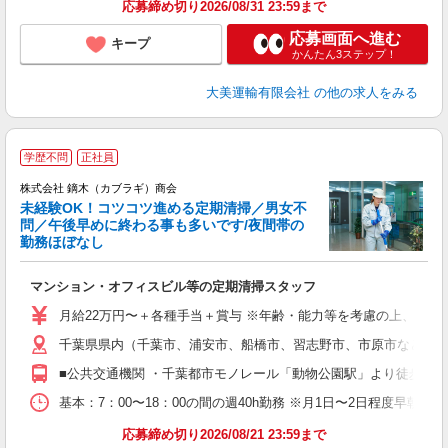
応募締め切り2026/08/31 23:59まで
応募画面へ進む
キープ
かんたん3ステップ！
大美運輸有限会社
の他の求人をみる
学歴不問
正社員
株式会社 鏑木（カブラギ）商会
未経験OK！コツコツ進める定期清掃／男女不
問／午後早めに終わる事も多いです/夜間帯の
勤務ほぼなし
制
マンション・オフィスビル等の定期清掃スタッフ
入
ミ
月給22万円〜＋各種手当＋賞与 ※年齢・能力等を考慮の上、当
通
千葉県県内（千葉市、浦安市、船橋市、習志野市、市原市など） 都
社
■公共交通機関 ・千葉都市モノレール「動物公園駅」より徒歩9分 
基本：7：00〜18：00の間の週40h勤務 ※月1日〜2日程度
応募締め切り2026/08/21 23:59まで