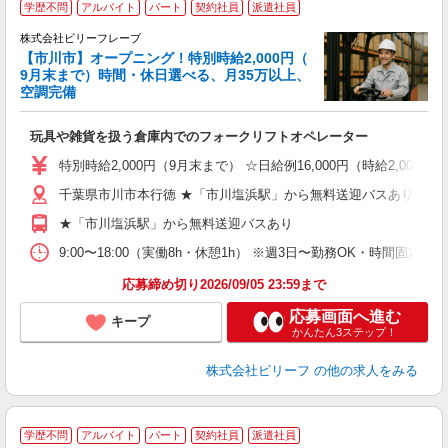
学歴不問
アルバイト
パート
契約社員
派遣社員
株式会社ビリーフレーブ
イ
【市川市】オープニング！特別時給2,000円（
9月末まで）時間・休日選べる、月35万以上、
し
空調完備
入
た
玩具や雑貨を扱う倉庫内でのフォークリフトオペレーター
第
ブ
特別時給2,000円（9月末まで） ☆日給例16,000円（時給2,000円×
収
千葉県市川市本行徳 ★「市川塩浜駅」から無料送迎バスあり
シ
グ
★「市川塩浜駅」から無料送迎バスあり
残
9:00〜18:00（実働8h・休憩1h） ※週3日〜勤務OK・時間固
応募締め切り2026/09/05 23:59まで
応募画面へ進む
キープ
かんたん3ステップ！
株式会社ビリーフ
の他の求人をみる
学歴不問
アルバイト
パート
契約社員
派遣社員