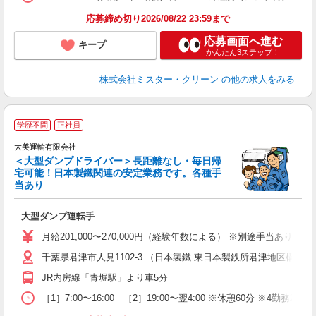
応募締め切り2026/08/22 23:59まで
応募画面へ進む
キープ
かんたん3ステップ！
株式会社ミスター・クリーン
の他の求人をみる
学歴不問
正社員
大美運輸有限会社
＜大型ダンプドライバー＞長距離なし・毎日帰
や
宅可能！日本製鐵関連の安定業務です。各種手
当あり
日
大型ダンプ運転手
学
り
月給201,000〜270,000円（経験年数による） ※別途手当あり ・整
千葉県君津市人見1102-3 （日本製鐵 東日本製鉄所君津地区構内）
JR内房線「青堀駅」より車5分
［1］7:00〜16:00 ［2］19:00〜翌4:00 ※休憩60分 ※4