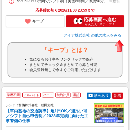
9:30〜21:00の間でシフト制（実働8時間／休憩90分） ※勤務時
応募締め切り2026/11/30 23:59まで
応募画面へ進む
キープ
かんたん3ステップ！
アイア株式会社
の他の求人をみる
「キープ」とは？
気になるお仕事をワンクリックで保存
まとめてチェック＆まとめて応募も可能
会員登録無しで今すぐご利用いただけます
学歴不問
アルバイト
パート
契約社員
嘱託
動画あり
新着
し
シンテイ警備株式会社 成田支社
【車両基地の交通誘導】週1日OK／週払い可
／シフト自己申告制／2028年完成に向けた工
事警備の仕事
日
3.