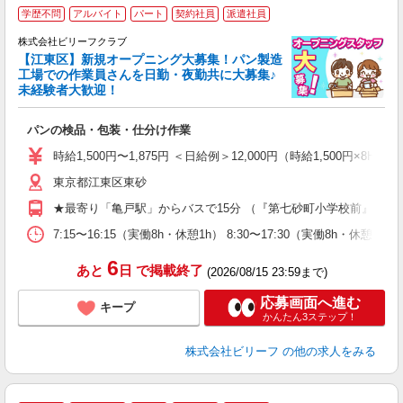
学歴不問
アルバイト
パート
契約社員
派遣社員
株式会社ビリーフクラブ
堂
【江東区】新規オープニング大募集！パン製造
働
工場での作業員さんを日勤・夜勤共に大募集♪
軽
未経験者大歓迎！
入
た
パンの検品・包装・仕分け作業
第
ブ
時給1,500円〜1,875円 ＜日給例＞12,000円（時給1,500円×8H）
収
東京都江東区東砂
型
め
★最寄り「亀戸駅」からバスで15分 （『第七砂町小学校前』より
7:15〜16:15（実働8h・休憩1h） 8:30〜17:30（実働8h・休憩
6
あと
日
で掲載終了
(2026/08/15 23:59まで)
応募画面へ進む
キープ
かんたん3ステップ！
株式会社ビリーフ
の他の求人をみる