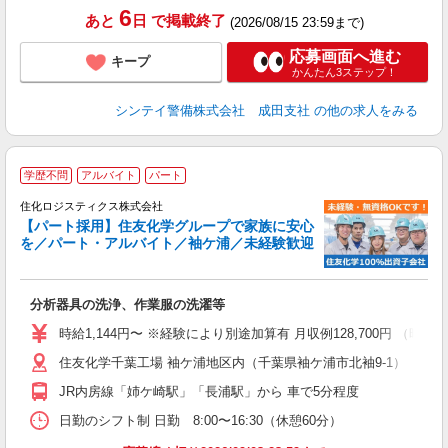
6
あと
日
で掲載終了
(2026/08/15 23:59まで)
応募画面へ進む
キープ
かんたん3ステップ！
シンテイ警備株式会社 成田支社
の他の求人をみる
学歴不問
アルバイト
パート
住化ロジスティクス株式会社
【パート採用】住友化学グループで家族に安心
業
を／パート・アルバイト／袖ケ浦／未経験歓迎
入
経
O
分析器具の洗浄、作業服の洗濯等
業
給
時給1,144円〜 ※経験により別途加算有 月収例128,700円 （時給1,14
格
住友化学千葉工場 袖ケ浦地区内（千葉県袖ケ浦市北袖9-1）
JR内房線「姉ケ崎駅」「長浦駅」から 車で5分程度
日勤のシフト制 日勤 8:00〜16:30（休憩60分）