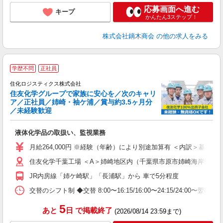
応募画面へ進む
キープ
かんたん3ステップ！
株式会社鏑木商会
の他の求人をみる
学歴不問
正社員
住化ロジスティクス株式会社
住友化学グループで家族に安心を／次のキャリ
ア／正社員／姉崎・袖ケ浦／賞与約3.5ヶ月分
／未経験歓迎
業
液体化学品の取扱い、監視業務
入
り
月給264,000円 ※経験（年齢）により別途加算有 ＜内訳＞基本給214,
フ
住友化学千葉工場 ＜A＞姉崎地区内（千葉県市原市姉崎海岸5-1） 
ナ
ー
JR内房線「姉ケ崎駅」「長浦駅」から 車で5分程度
交替のシフト制 ◆交替 8:00〜16:15/16:00〜24:15/24:00〜翌
テ
5
あと
日
で掲載終了
(2026/08/14 23:59まで)