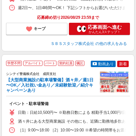
髪
週2日〜、1日4時間〜OK！ 下記シフトからお選びいただけます！ 【日勤帯】 
応募締め切り2026/08/29 23:59まで
応募画面へ進む
キープ
かんたん3ステップ！
ＳＢＳスタッフ株式会社
の他の求人をみる
学歴不問
アルバイト
パート
契約社員
嘱託
動画あり
新着
社
シンテイ警備株式会社 成田支社
支
【大型商業施設の駐車場警備】酒々井／週1日
せ
〜OK／入社祝い金あり／未経験歓迎／紹介キ
入
ャンペーンあり
場
者
イベント・駐車場警備
主
躍
日勤：日給10,500円〜 ※勤務日数による 精勤手当1,000円/
額
期
酒々井にある大型商業施設 その他にも、近隣に勤務地多数あり。
間
［1］9:00〜18:00 ［2］10:00〜19:00 ※希望の時