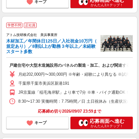
応募画面へ進む
キープ
かんたん3ステップ！
学歴不問
正社員
アトム技研株式会社 美浜事業所
木材加工／年間休日125日／入社祝金10万円（
規定あり）／8割以上が勤務３年以上／未経験
スタート多数
り
戸建住宅や大型木造施設用のパネルの製造・加工、および関連する資材
未
躍
月給202,000円〜300,000円 ※年齢・経験により異なる ※試用期
K
千葉県千葉市美浜区新港191
あ
JR京葉線「稲毛海岸駅」より車で7分 ※車・バイク通勤OK！
8:30〜17:30 実働時間：7.75時間／日 土日祝休み（生産状況
応募締め切り2026/09/07 23:59まで
応募画面へ進む
キープ
かんたん3ステップ！