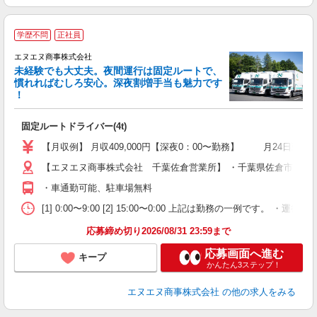
学歴不問
正社員
エヌエヌ商事株式会社
未経験でも大丈夫。夜間運行は固定ルートで、
慣れればむしろ安心。深夜割増手当も魅力です
！
高
固定ルートドライバー(4t)
入
活
【月収例】 月収409,000円【深夜0：00〜勤務】 月24日勤務+
以
【エヌエヌ商事株式会社 千葉佐倉営業所】 ・千葉県佐倉市六崎167
制
・車通勤可能、駐車場無料
[1] 0:00〜9:00 [2] 15:00〜0:00 上記は勤務の一例です
応募締め切り2026/08/31 23:59まで
応募画面へ進む
キープ
かんたん3ステップ！
エヌエヌ商事株式会社
の他の求人をみる