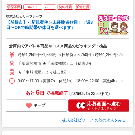
学歴不問
アルバイト
パート
契約社員
派遣社員
仕
中
株式会社ビリーフレーブ
【船橋市】＜新規案件＞未経験者歓迎！！週3
い
日〜OKで時間帯や休日を選べます♪
入
り
女
倉庫内でアパレル商品やコスメ商品のピッキング・検品
ド
い
時給1,250円〜1,563円 ＜日給例＞8,750円（時給1,250円×7h） 
由
千葉県船橋市 ★「南船橋駅」より徒歩8分
自
★「南船橋駅」より徒歩8分
9:00〜17:00（実働7h・休憩1h） 18:00〜22:00（実働4h） 
6
あと
日
で掲載終了
(2026/08/15 23:59まで)
応募画面へ進む
キープ
かんたん3ステップ！
株式会社ビリーフ
の他の求人をみる