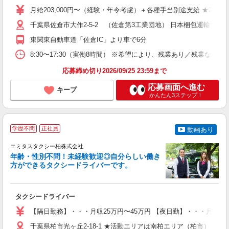
迎
月給203,000円〜（経験・年令考慮）＋各種手当別途支給 ★22歳 
ー
千葉県佐倉市大作2-5-2 （佐倉第3工業団地） 日本梱包運輸倉
通
東関東自動車道「佐倉IC」より車で6分
格
8:30〜17:30（実働8時間） ※希望により、残業あり／残業なしを
応募締め切り2026/09/25 23:59まで
応募画面へ進む
キープ
かんたん3ステップ！
＼
学歴不問
正社員
動画あり
ら
エミタスタクシー柏株式会社
年齢・性別不問！未経験歓迎◎自分らしい働き
方ができるタクシードライバーです。
バ
タクシードライバー
入
（
【隔日勤務】・・・月収25万円〜45万円 【夜日勤】・・・月収3
ブ
千葉県柏市光ヶ丘2-18-1 ★活動エリアは南柏エリア（柏市）