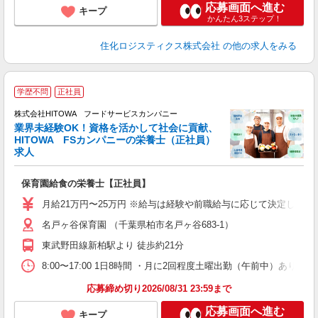
応募画面へ進む
キープ
かんたん3ステップ！
住化ロジスティクス株式会社
の他の求人をみる
充
学歴不問
正社員
ー
株式会社HITOWA フードサービスカンパニー
業界未経験OK！資格を活かして社会に貢献、
HITOWA FSカンパニーの栄養士（正社員）
0
求人
土
O
保育園給食の栄養士【正社員】
新
不
月給21万円〜25万円 ※給与は経験や前職給与に応じて決定します。
中
名戸ヶ谷保育園 （千葉県柏市名戸ヶ谷683-1）
フ
東武野田線新柏駅より 徒歩約21分
実
8:00〜17:00 1日8時間 ・月に2回程度土曜出勤（午前中）あり
応募締め切り2026/08/31 23:59まで
応募画面へ進む
キープ