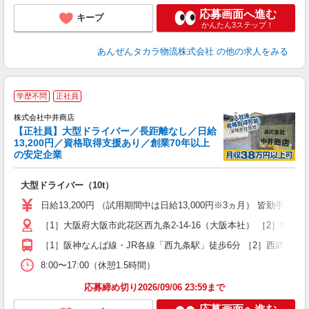
応募画面へ進む
キープ
かんたん3ステップ！
あんぜんタカラ物流株式会社
の他の求人をみる
学歴不問
正社員
株式会社中井商店
【正社員】大型ドライバー／長距離なし／日給
13,200円／資格取得支援あり／創業70年以上
の安定企業
場
大型ドライバー（10t）
入
K
日給13,200円 （試用期間中は日給13,000円※3ヵ月） 皆勤手当5,
～
［1］大阪府大阪市此花区西九条2-14-16（大阪本社） ［2］埼玉県
車
［1］阪神なんば線・JR各線「西九条駅」徒歩6分 ［2］西武新宿線
得
8:00〜17:00（休憩1.5時間）
応募締め切り2026/09/06 23:59まで