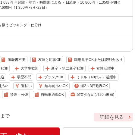
〜1,688円 ※経験・能力・時間帯による ＜日給例＞10,800円（1,350円×8H）
600円（1,350円×8H×22日）
を扱うピッキング・仕分け
履歴書不要
友達と応募OK
職場見学OKまたは説明会あり
者歓迎
大学生歓迎
新卒・第二新卒歓迎
女性活躍中
歓迎
学歴不問
ブランクOK
ミドル（40代～）活躍中
日払い
週払い
給与前払いOK
週2～3日勤務OK
禁煙・分煙
自転車通勤OK
残業少なめ(月20h未満)
9 まで
詳細を見る