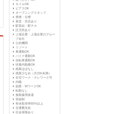
ネイルOK
ピアスOK
オープニングスタッフ
禁煙・分煙
食堂・売店あり
駅直結・駅チカ
託児所あり
上場企業・上場企業のグルー
プ会社
公的機関
リゾート
車通勤OK
バイク通勤OK
自転車通勤OK
扶養内勤務OK
残業ほぼなし
残業少なめ（月20h未満）
在宅ワーク・テレワーク可
内職
副業・WワークOK
転勤なし
無期雇用派遣
登録制
有休取得率80%以上
交通費支給
社会保険あり