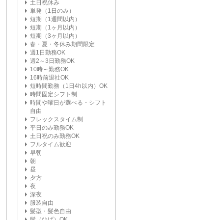
土日祝休み
単発（1日のみ）
短期（1週間以内）
短期（1ヶ月以内）
短期（3ヶ月以内）
春・夏・冬休み期間限定
週1日勤務OK
週2～3日勤務OK
10時～勤務OK
16時前退社OK
短時間勤務（1日4h以内）OK
時間固定シフト制
時間や曜日が選べる・シフト
自由
フレックスタイム制
平日のみ勤務OK
土日祝のみ勤務OK
フルタイム歓迎
早朝
朝
昼
夕方
夜
深夜
服装自由
髪型・髪色自由
髭（ひげ）OK