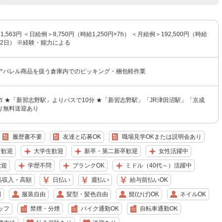
1,563円 ＜日給例＞8,750円（時給1,250円×7h） ＜月給例＞192,500円（時給
h×22日） ※経験・能力による
アパレル商品を扱う倉庫内でのピッキング・梱包軽作業
 ★「新習志野駅」よりバスで10分 ★「新習志野駅」「JR津田沼駅」「京成
り無料送迎あり
履歴書不要
友達と応募OK
職場見学OKまたは説明会あり
者歓迎
大学生歓迎
新卒・第二新卒歓迎
女性活躍中
歓迎
学歴不問
ブランクOK
ミドル（40代～）活躍中
高収入・高額
日払い
週払い
給与前払いOK
制
服装自由
髪型・髪色自由
髭(ひげ)OK
ネイルOK
ッフ
禁煙・分煙
バイク通勤OK
自転車通勤OK