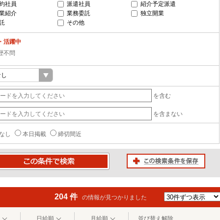
約社員
派遣社員
紹介予定派遣
業紹介
業務委託
独立開業
託
その他
・活躍中
歴不問
を含む
を含まない
なし
本日掲載
締切間近
この検索条件を保存
条件で検索
204 件
の情報が見つかりました
日給順
月給順
並び替え解除