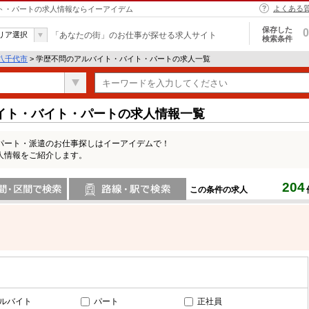
よくある
イト・パートの求人情報ならイーアイデム
保存した
0
リア選択
「あなたの街」のお仕事が探せる求人サイト
検索条件
八千代市
> 学歴不問のアルバイト・バイト・パートの求人一覧
イト・バイト・パートの求人情報一覧
パート・派遣のお仕事探しはイーアイデムで！
人情報をご紹介します。
204
この条件の求人
間で検索
路線・駅・駅で検索
ルバイト
パート
正社員