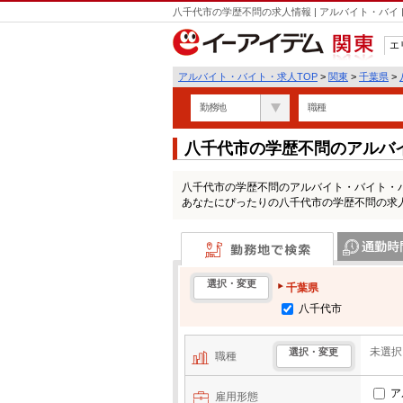
八千代市の学歴不問の求人情報 | アルバイト・バ
エ
関東
アルバイト・バイト・求人TOP
>
関東
>
千葉県
>
勤務地
職種
八千代市の学歴不問のアルバ
八千代市の学歴不問のアルバイト・バイト・
あなたにぴったりの八千代市の学歴不問の求
勤務地で検索
通勤時間・区
選択・変更
千葉県
八千代市
未選択
選択・変更
職種
ア
雇用形態