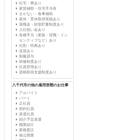
社宅・寮あり
家賃補助・住宅手当有
まかない・食事補助
産休・育休取得実績あり
退職金・財形貯蓄制度あり
入社祝い金あり
各種手当（家族・役職・イン
センティブなど）あり
社割・特典あり
送迎あり
制服貸与
研修制度あり
社員登用あり
資格取得支援制度あり
八千代市の他の雇用形態のお仕事
アルバイト
パート
正社員
契約社員
派遣社員
紹介予定派遣
職業紹介
業務委託
独立開業