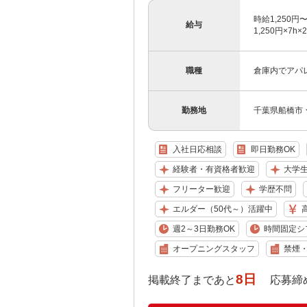
時給1,250円〜
給与
1,250円×7
職種
倉庫内でアパ
勤務地
千葉県船橋市
入社日応相談
即日勤務OK
経験者・有資格者歓迎
大学
フリーター歓迎
学歴不問
エルダー（50代～）活躍中
週2～3日勤務OK
時間固定シ
オープニングスタッフ
禁煙
8日
掲載終了まであと
応募締め切り: