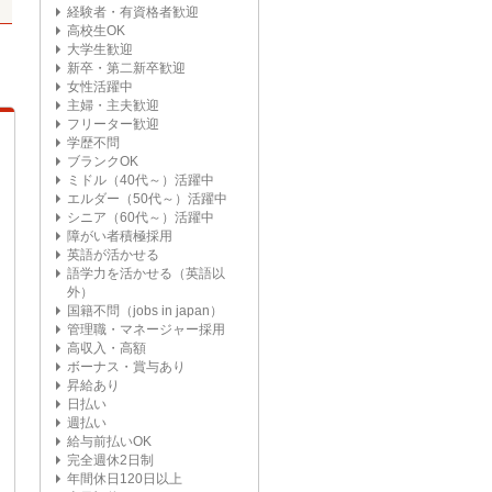
経験者・有資格者歓迎
高校生OK
大学生歓迎
新卒・第二新卒歓迎
女性活躍中
主婦・主夫歓迎
フリーター歓迎
学歴不問
ブランクOK
ミドル（40代～）活躍中
エルダー（50代～）活躍中
シニア（60代～）活躍中
障がい者積極採用
英語が活かせる
語学力を活かせる（英語以
外）
国籍不問（jobs in japan）
管理職・マネージャー採用
高収入・高額
ボーナス・賞与あり
昇給あり
日払い
週払い
給与前払いOK
完全週休2日制
年間休日120日以上