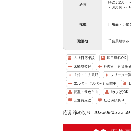
時給1,350円
給与
＜月給例＞237,
職種
日用品・小物
勤務地
千葉県船橋市
入社日応相談
即日勤務OK
未経験歓迎
経験者・有資格
主婦・主夫歓迎
フリーター
エルダー（50代～）活躍中
髪型・髪色自由
髭(ひげ)OK
交通費支給
社会保険あり
応募締め切り: 2026/09/05 23:5