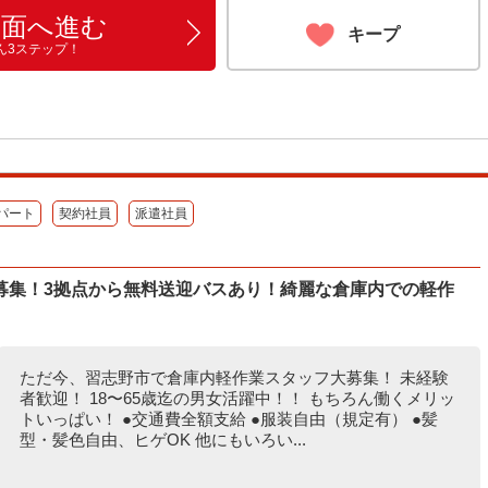
画面へ進む
キープ
ん3ステップ！
パート
契約社員
派遣社員
募集！3拠点から無料送迎バスあり！綺麗な倉庫内での軽作
ただ今、習志野市で倉庫内軽作業スタッフ大募集！ 未経験
者歓迎！ 18〜65歳迄の男女活躍中！！ もちろん働くメリッ
トいっぱい！ ●交通費全額支給 ●服装自由（規定有） ●髪
型・髪色自由、ヒゲOK 他にもいろい...