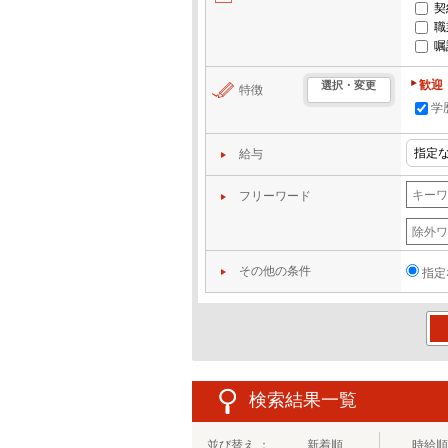
契
職
嘱
歓迎
選択・変更
特徴
学
給与
フリーワード
その他の条件
指定
この
検索結果一覧
並び替え ：
新着順
時給順