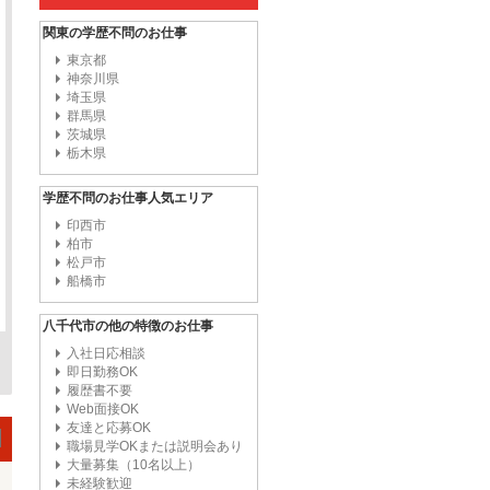
関東の学歴不問のお仕事
東京都
神奈川県
埼玉県
群馬県
茨城県
栃木県
学歴不問のお仕事人気エリア
印西市
柏市
松戸市
船橋市
八千代市の他の特徴のお仕事
入社日応相談
即日勤務OK
履歴書不要
Web面接OK
友達と応募OK
職場見学OKまたは説明会あり
大量募集（10名以上）
未経験歓迎