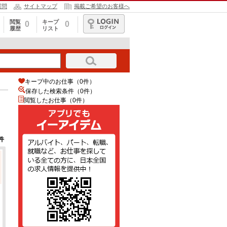
質問
サイトマップ
掲載ご希望のお客様へ
閲覧
キープ
0
0
履歴
リスト
ログイン
キープ中のお仕事（0件）
保存した検索条件（
0
件）
閲覧したお仕事（0件）
件