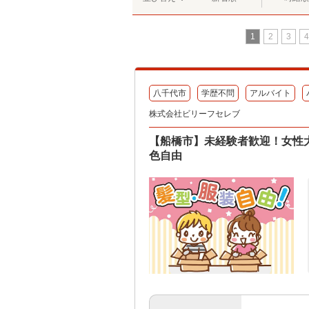
1
2
3
4
八千代市
学歴不問
アルバイト
株式会社ビリーフセレブ
【船橋市】未経験者歓迎！女性
色自由