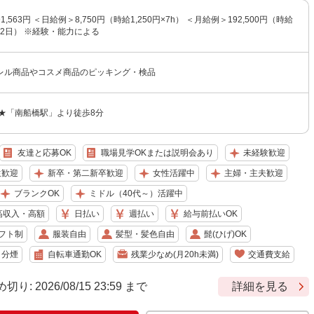
1,563円 ＜日給例＞8,750円（時給1,250円×7h） ＜月給例＞192,500円（時給
h×22日） ※経験・能力による
レル商品やコスメ商品のピッキング・検品
 ★「南船橋駅」より徒歩8分
友達と応募OK
職場見学OKまたは説明会あり
未経験歓迎
生歓迎
新卒・第二新卒歓迎
女性活躍中
主婦・主夫歓迎
ブランクOK
ミドル（40代～）活躍中
高収入・高額
日払い
週払い
給与前払いOK
フト制
服装自由
髪型・髪色自由
髭(ひげ)OK
・分煙
自転車通勤OK
残業少なめ(月20h未満)
交通費支給
 2026/08/15 23:59 まで
詳細を見る