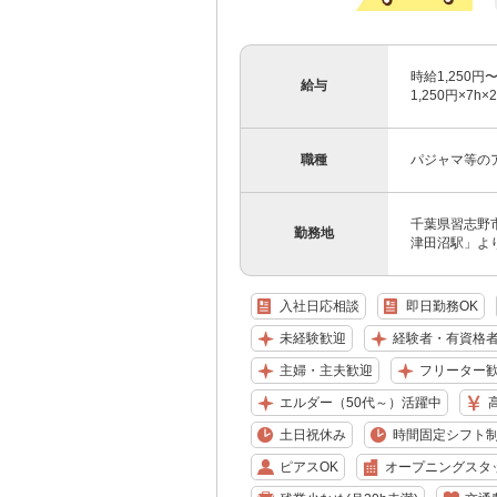
時給1,250円〜
給与
1,250円×7
職種
パジャマ等の
千葉県習志野市
勤務地
津田沼駅」よ
入社日応相談
即日勤務OK
未経験歓迎
経験者・有資格
主婦・主夫歓迎
フリーター
エルダー（50代～）活躍中
土日祝休み
時間固定シフト
ピアスOK
オープニングスタ