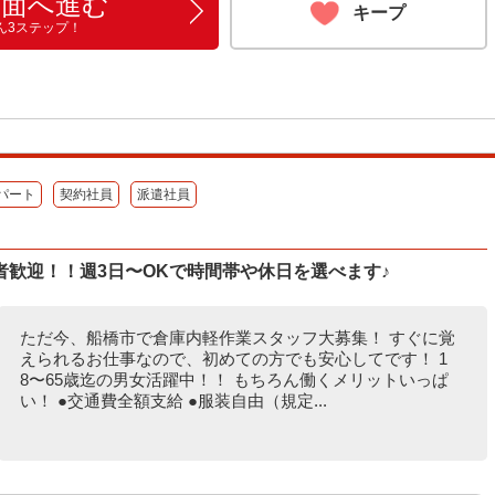
画面へ進む
キープ
ん3ステップ！
パート
契約社員
派遣社員
歓迎！！週3日〜OKで時間帯や休日を選べます♪
ただ今、船橋市で倉庫内軽作業スタッフ大募集！ すぐに覚
えられるお仕事なので、初めての方でも安心してです！ 1
8〜65歳迄の男女活躍中！！ もちろん働くメリットいっぱ
い！ ●交通費全額支給 ●服装自由（規定...