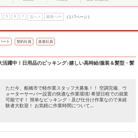
5
6
7
次へ >
最後へ>>
( 1 / 7ページ )
パート
契約社員
派遣社員
大活躍中！日用品のピッキング♪嬉しい高時給/服装＆髪型・髪
ただ今、船橋市で軽作業スタッフ大募集！！ 空調完備、ウ
ォーターサーバー設置の快適な作業環境! 希望日程での就業
可能です！ 簡単なピッキング・及び仕分け作業なので未経
験者大歓迎！ お気軽に作業時間について...