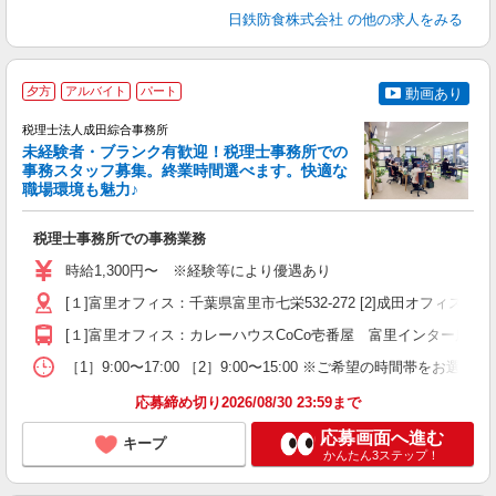
日鉄防食株式会社
の他の求人をみる
夕方
アルバイト
パート
動画あり
税理士法人成田綜合事務所
未経験者・ブランク有歓迎！税理士事務所での
事務スタッフ募集。終業時間選べます。快適な
◎
職場環境も魅力♪
は
事
税理士事務所での事務業務
未
朝
時給1,300円〜 ※経験等により優遇あり
[１]富里オフィス：千葉県富里市七栄532-272 [2]成田オフィス：千
[１]富里オフィス：カレーハウスCoCo壱番屋 富里インター店と
［1］9:00〜17:00 ［2］9:00〜15:00 ※ご希望の時間
応募締め切り2026/08/30 23:59まで
応募画面へ進む
キープ
かんたん3ステップ！