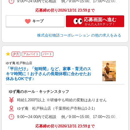
9:00〜24:00内で応相談 例／9:00〜15:00、17:00
ル
特
応募締め切り2026/12/31 23:59まで
応募画面へ進む
キープ
かんたん3ステップ！
株式会社物語コーポレーション
の他の求人をみる
夕方
アルバイト
パート
★
ゆず庵 松戸秋山店
「平日だけ」「短時間」など、家事・育児のス
キマ時間に！お子さんの長期休暇に合わせたお
休みもOKです♪
の
ゆず庵のホール・キッチンスタッフ
入
学
時給1,200円以上 ※研修中も時給の変動はありません
活
ゆず庵 松戸秋山店（千葉県松戸市秋山1-2-1）
短
の
9:00〜24:00内で応相談 例／9:00〜15:00、17:00
ル
特
応募締め切り2026/12/31 23:59まで