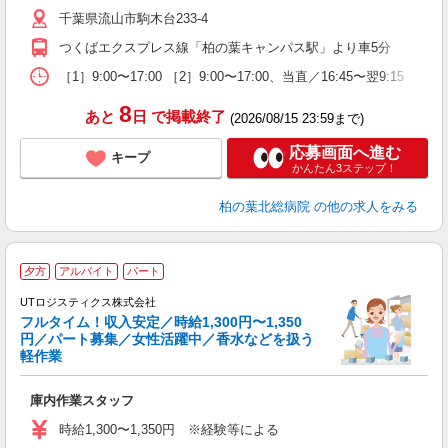
千葉県流山市駒木台233-4
職
つくばエクスプレス線「柏の葉キャンパス駅」より車5分
［1］9:00〜17:00 ［2］9:00〜17:00、当直／16:45〜翌9:15 ［3］9:
8
あと
日
で掲載終了
(2026/08/15 23:59まで)
応募画面へ進む
キープ
かんたん3ステップ！
柏の葉北総病院
の他の求人をみる
夕方
アルバイト
パート
UTロジスティクス株式会社
フルタイム！収入安定／時給1,300円〜1,350
し
円／パート募集／女性活躍中／香水などを扱う
軽作業
そ
庫内作業スタッフ
入
女
時給1,300〜1,350円 ※経験等による
フ