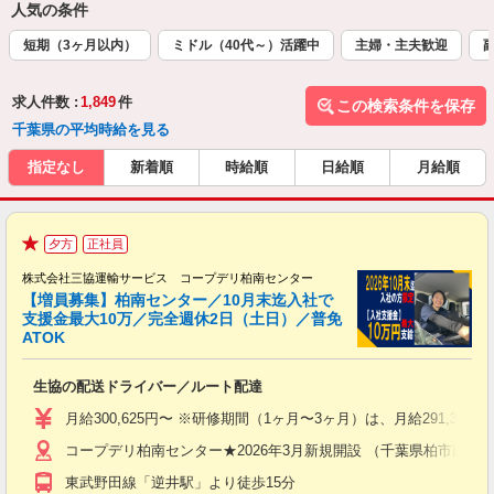
人気の条件
短期（3ヶ月以内）
ミドル（40代～）活躍中
主婦・主夫歓迎
求人件数 :
1,849
件
この検索条件を保存
千葉県の平均時給を見る
指定なし
新着順
時給順
日給順
月給順
2
夕方
正社員
増
★
給
株式会社三協運輸サービス コープデリ柏南センター
【増員募集】柏南センター／10月末迄入社で
支援金最大10万／完全週休2日（土日）／普免
ATOK
ヶ
生協の配送ドライバー／ルート配達
職
り
月給300,625円〜 ※研修期間（1ヶ月〜3ヶ月）は、月給291
バ
コープデリ柏南センター★2026年3月新規開設 （千葉県柏市藤心1丁目
得
東武野田線「逆井駅」より徒歩15分