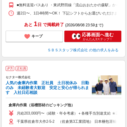
フ
■無料送迎バスあり ・東武野田線「流山おおたかの森駅」からバス15
髪
週2日〜、1日4時間〜OK！ 下記シフトからお選びいただけます！ 【日勤帯】 
1
あと
日
で掲載終了
(2026/08/08 23:59まで)
応募画面へ進む
キープ
かんたん3ステップ！
ＳＢＳスタッフ株式会社
の他の求人をみる
夕方
正社員
セクター株式会社
人気の倉庫内作業 正社員 土日祝休み 日勤
欲
のみ 未経験者大歓迎 安定と安心が得られま
す 入社日応相談
倉庫内作業（浴槽部材のピッキング他）
入
迎
月給203,000円〜（経験・年令考慮）＋各種手当別途支給 ★22歳 
ー
千葉県佐倉市大作2-5-2 （佐倉第3工業団地） 日本梱包運輸倉
通