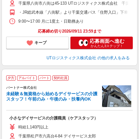
千葉県八街市八街は45-133 UTロジスティクス株式会社 千葉セン
転
・JR総武本線「八街駅」より千葉交通バス「住野入口」下車徒歩1分
9:00〜17:00 月に1度土・日勤務あり
応募締め切り2026/09/11 23:59まで
応募画面へ進む
キープ
かんたん3ステップ！
UTロジスティクス株式会社
の他の求人をみる
夕方
アルバイト
パート
契約社員
パートナー株式会社
未経験＆無資格から始めるデイサービスの介護
スタッフ！午前のみ・午後のみ・扶養内OK
す
小さなデイサービスの介護職員（ケアスタッフ）
未
O
時給1,140円以上
千葉県松戸市六高台4-84 デイサービス太郎