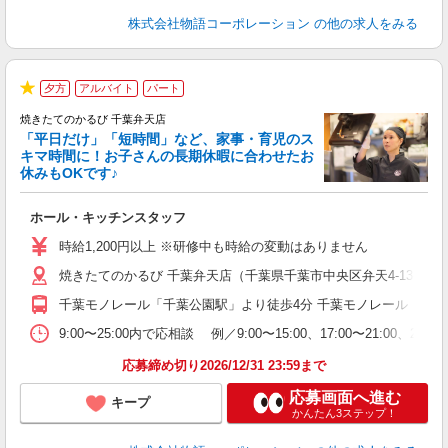
株式会社物語コーポレーション
の他の求人をみる
夕方
アルバイト
パート
★
焼きたてのかるび 千葉弁天店
「平日だけ」「短時間」など、家事・育児のス
キマ時間に！お子さんの長期休暇に合わせたお
休みもOKです♪
の
ホール・キッチンスタッフ
入
学
時給1,200円以上 ※研修中も時給の変動はありません
活
焼きたてのかるび 千葉弁天店（千葉県千葉市中央区弁天4-13-4）
短
の
千葉モノレール「千葉公園駅」より徒歩4分 千葉モノレール「作草部
ル
特
9:00〜25:00内で応相談 例／9:00〜15:00、17:00
応募締め切り2026/12/31 23:59まで
応募画面へ進む
キープ
かんたん3ステップ！