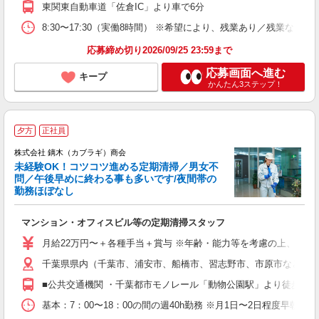
東関東自動車道「佐倉IC」より車で6分
格
8:30〜17:30（実働8時間） ※希望により、残業あり／残業なしを
応募締め切り2026/09/25 23:59まで
応募画面へ進む
キープ
かんたん3ステップ！
夕方
正社員
株式会社 鏑木（カブラギ）商会
未経験OK！コツコツ進める定期清掃／男女不
問／午後早めに終わる事も多いです/夜間帯の
勤務ほぼなし
制
マンション・オフィスビル等の定期清掃スタッフ
入
ミ
月給22万円〜＋各種手当＋賞与 ※年齢・能力等を考慮の上、当
通
千葉県県内（千葉市、浦安市、船橋市、習志野市、市原市など） 都
社
■公共交通機関 ・千葉都市モノレール「動物公園駅」より徒歩9分 
基本：7：00〜18：00の間の週40h勤務 ※月1日〜2日程度