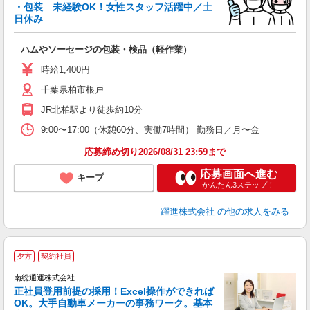
・包装 未経験OK！女性スタッフ活躍中／土
日休み
◇
に
ハムやソーセージの包装・検品（軽作業）
未
深
時給1,400円
千葉県柏市根戸
JR北柏駅より徒歩約10分
9:00〜17:00（休憩60分、実働7時間） 勤務日／月〜金
応募締め切り2026/08/31 23:59まで
応募画面へ進む
キープ
かんたん3ステップ！
躍進株式会社
の他の求人をみる
夕方
契約社員
南総通運株式会社
E
正社員登用前提の採用！Excel操作ができれば
OK。大手自動車メーカーの事務ワーク。基本