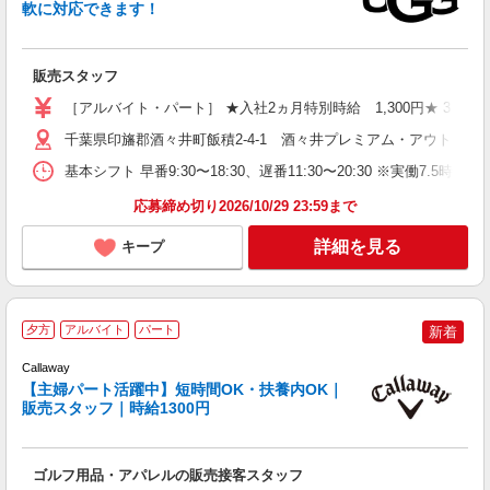
軟に対応できます！
だ
販売スタッフ
未
特
［アルバイト・パート］ ★入社2ヵ月特別時給 1,300円★ 3ヵ月
千葉県印旛郡酒々井町飯積2-4-1 酒々井プレミアム・アウトレッ
基本シフト 早番9:30〜18:30、遅番11:30〜20:30 ※実働7
応募締め切り2026/10/29 23:59まで
詳細を見る
キープ
夕方
アルバイト
パート
新着
Callaway
【主婦パート活躍中】短時間OK・扶養内OK｜
販売スタッフ｜時給1300円
方
ゴルフ用品・アパレルの販売接客スタッフ
友