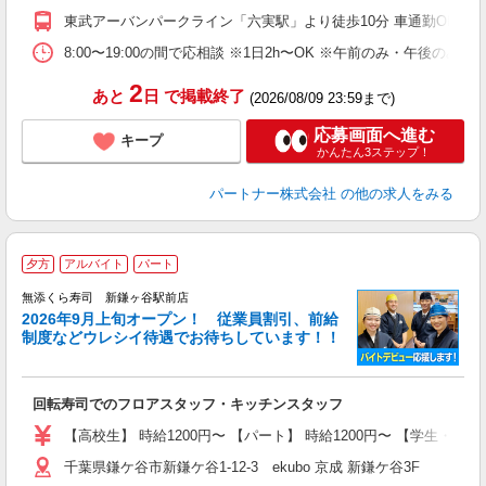
東武アーバンパークライン「六実駅」より徒歩10分 車通勤OK
8:00〜19:00の間で応相談 ※1日2h〜OK ※午前のみ・午後の
2
あと
日
で掲載終了
(2026/08/09 23:59まで)
応募画面へ進む
キープ
かんたん3ステップ！
パートナー株式会社
の他の求人をみる
夕方
アルバイト
パート
無添くら寿司 新鎌ヶ谷駅前店
2026年9月上旬オープン！ 従業員割引、前給
く
制度などウレシイ待遇でお待ちしています！！
面
ン
回転寿司でのフロアスタッフ・キッチンスタッフ
入
験
【高校生】 時給1200円〜 【パート】 時給1200円〜 【学生・フリ
フ
千葉県鎌ケ谷市新鎌ケ谷1-12-3 ekubo 京成 新鎌ケ谷3F
ダ