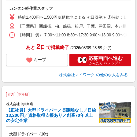
き
カンタン軽作業スタッフ
履
歓
時給1,400円〜1,500円※勤務地による ≪日収例≫ ①時給：1,5
躍
（
【千葉県】 西船橋、柏、船橋、松戸、千葉、津田沼、本八幡、市
週
【時間】 例） 7:00〜11:00 8:30〜17:30 9:00〜1
シ
通
2
あと
日
で掲載終了
(2026/08/09 23:59まで)
応募画面へ進む
キープ
かんたん3ステップ！
株式会社マイワーク
の他の求人をみる
夕方
正社員
株式会社中井商店
【正社員】大型ドライバー／長距離なし／日給
13,200円／資格取得支援あり／創業70年以上
の安定企業
場
大型ドライバー（10t）
入