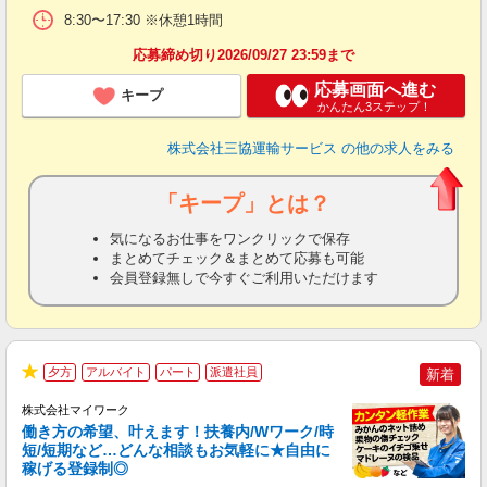
8:30〜17:30 ※休憩1時間
応募締め切り2026/09/27 23:59まで
応募画面へ進む
キープ
かんたん3ステップ！
株式会社三協運輸サービス
の他の求人をみる
「キープ」とは？
気になるお仕事をワンクリックで保存
まとめてチェック＆まとめて応募も可能
会員登録無しで今すぐご利用いただけます
夕方
アルバイト
パート
派遣社員
新着
★
株式会社マイワーク
働き方の希望、叶えます！扶養内/Wワーク/時
短/短期など…どんな相談もお気軽に★自由に
稼げる登録制◎