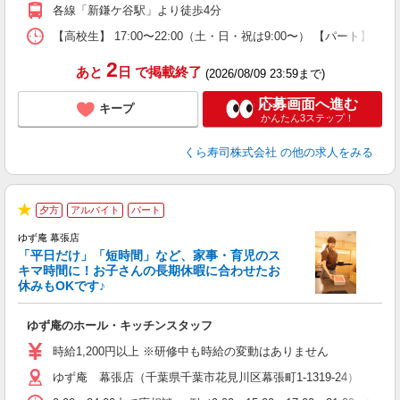
い
各線「新鎌ケ谷駅」より徒歩4分
日
型
【高校生】 17:00〜22:00（土・日・祝は9:00〜） 【パート】 
2
あと
日
で掲載終了
(2026/08/09 23:59まで)
応募画面へ進む
キープ
かんたん3ステップ！
くら寿司株式会社
の他の求人をみる
夕方
アルバイト
パート
★
ゆず庵 幕張店
「平日だけ」「短時間」など、家事・育児のス
キマ時間に！お子さんの長期休暇に合わせたお
休みもOKです♪
の
ゆず庵のホール・キッチンスタッフ
入
学
時給1,200円以上 ※研修中も時給の変動はありません
活
ゆず庵 幕張店（千葉県千葉市花見川区幕張町1-1319-24）
短
の