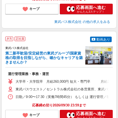
応募画面へ進む
キープ
かんたん3ステップ！
東武バス株式会社
の他の求人をみる
夕方
正社員
動画あり
東武バス株式会社
第二新卒歓迎/安定経営の東武グループ/国家資
格の取得を目指しながら、確かなキャリアを築
きませんか？
き
運行管理業務・事務・運営
職
卒
大学卒・大学院卒 月給260,000円 短大・専門卒 月給240
ボ
場
東武バスウエスト／セントラル株式会社の各営業所、東武バス日光株式会
勤
日勤／9:00〜17:30（実働7時間45分） もしくは 運行管理／
応募締め切り2026/09/30 23:59まで
典
応募画面へ進む
キープ
かんたん3ステップ！