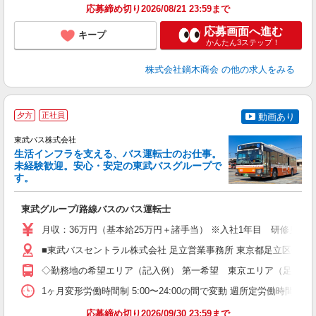
応募締め切り2026/08/21 23:59まで
応募画面へ進む
キープ
かんたん3ステップ！
株式会社鏑木商会
の他の求人をみる
夕方
正社員
動画あり
東武バス株式会社
生活インフラを支える、バス運転士のお仕事。
未経験歓迎。安心・安定の東武バスグループで
す。
★
制
東武グループ/路線バスのバス運転士
職
卒
月収：36万円（基本給25万円＋諸手当） ※入社1年目 研修見習
ボ
業
■東武バスセントラル株式会社 足立営業事務所 東京都足立区伊興本町2
有
◇勤務地の希望エリア（記入例） 第一希望 東京エリア（足立・
あ
得
1ヶ月変形労働時間制 5:00〜24:00の間で変動 週所定労働
応募締め切り2026/09/30 23:59まで