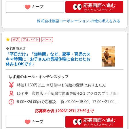
応募画面へ進む
キープ
かんたん3ステップ！
株式会社物語コーポレーション
の他の求人をみる
夕方
アルバイト
パート
★
ゆず庵 市原店
「平日だけ」「短時間」など、家事・育児のス
キマ時間に！お子さんの長期休暇に合わせたお
休みもOKです♪
の
ゆず庵のホール・キッチンスタッフ
入
学
時給1,150円以上 ※研修中も時給の変動はありません
活
ゆず庵 市原店（千葉県市原市更級4-2-1 アクロスプラザ市原更級
短
の
9:00〜24:00内で応相談 例／9:00〜15:00、17:00
ル
特
応募締め切り2026/12/31 23:59まで
応募画面へ進む
キープ
かんたん3ステップ！