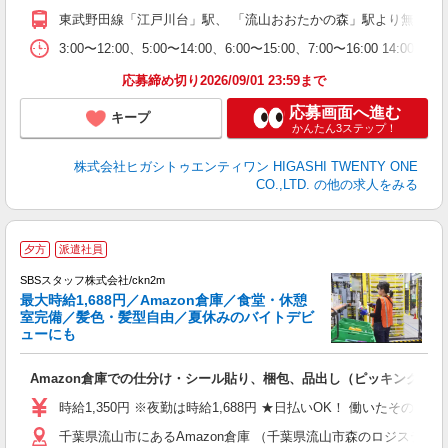
東武野田線「江戸川台」駅、 「流山おおたかの森」駅より無料送迎バ
制
3:00〜12:00、5:00〜14:00、6:00〜15:00、7:00〜16:00 
応募締め切り2026/09/01 23:59まで
応募画面へ進む
キープ
かんたん3ステップ！
株式会社ヒガシトゥエンティワン HIGASHI TWENTY ONE
CO.,LTD.
の他の求人をみる
＼
夕方
派遣社員
は
SBSスタッフ株式会社/ckn2m
最大時給1,688円／Amazon倉庫／食堂・休憩
室完備／髪色・髪型自由／夏休みのバイトデビ
ューにも
入
Amazon倉庫での仕分け・シール貼り、梱包、品出し（ピッキング）
験
歓
時給1,350円 ※夜勤は時給1,688円 ★日払いOK！ 働いたその
払
千葉県流山市にあるAmazon倉庫 （千葉県流山市森のロジスティクスパ
間