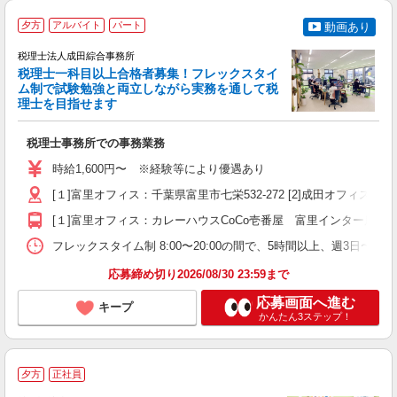
夕方
アルバイト
パート
動画あり
生
税理士法人成田綜合事務所
イ
税理士一科目以上合格者募集！フレックスタイ
D
ム制で試験勉強と両立しながら実務を通して税
高
理士を目指せます
勤
税理士事務所での事務業務
時給1,600円〜 ※経験等により優遇あり
[１]富里オフィス：千葉県富里市七栄532-272 [2]成田オフィス：千
[１]富里オフィス：カレーハウスCoCo壱番屋 富里インター店と
フレックスタイム制 8:00〜20:00の間で、5時間以上、週3日〜5
応募締め切り2026/08/30 23:59まで
応募画面へ進む
キープ
かんたん3ステップ！
夕方
正社員