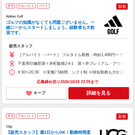
夕方
アルバイト
パート
新着
Adidas Golf
ゴルフの知識がなくても問題ございません。一
い
緒に一からスタートしましょう。経験者も大歓
経
迎です。
業
販売スタッフ
［アルバイト・パート］ フルタイム勤務：時給1,400円〜 学生・
千葉県印旛郡酒々井町飯積2-4-1 酒々井プレミアム・アウトレッ
9:30〜20:30 ※実働7.5時間、シフト制 ※時短勤務も大歓迎（17:0
応募締め切り2026/10/29 23:59まで
詳細を見る
キープ
夕方
アルバイト
パート
新着
Ugg
【販売スタッフ】週3日からOK！勤務時間柔