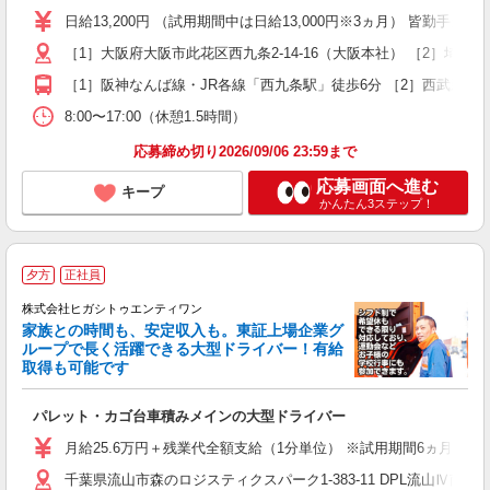
K
日給13,200円 （試用期間中は日給13,000円※3ヵ月） 皆勤手当5,
～
［1］大阪府大阪市此花区西九条2-14-16（大阪本社） ［2］埼玉県
車
［1］阪神なんば線・JR各線「西九条駅」徒歩6分 ［2］西武新宿線
得
8:00〜17:00（休憩1.5時間）
応募締め切り2026/09/06 23:59まで
応募画面へ進む
キープ
かんたん3ステップ！
夕方
正社員
株式会社ヒガシトゥエンティワン
家族との時間も、安定収入も。東証上場企業グ
す
ループで長く活躍できる大型ドライバー！有給
取得も可能です
寧
パレット・カゴ台車積みメインの大型ドライバー
入
ク
月給25.6万円＋残業代全額支給（1分単位） ※試用期間6ヵ月間
ス
千葉県流山市森のロジスティクスパーク1-383-11 DPL流山Ⅳ南棟 1
O