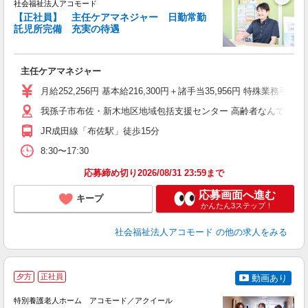
社会福祉法人アコモード
【正社員】 主任ケアマネジャー 日勤常勤
託児所完備 充実の待遇
◎
主任ケアマネジャー
経
の
月給252,256円 基本給216,300円＋諸手当35,956円 特殊
我孫子市布佐・新木地区地域包括支援センター 高齢者なんでも相談室
役
JR成田線「布佐駅」徒歩15分
8:30〜17:30
応募締め切り2026/08/31 23:59まで
応募画面へ進む
キープ
かんたん3ステップ！
社会福祉法人アコモード
の他の求人をみる
夕方
正社員
動画あり
特別養護老人ホーム アコモード／アクイール