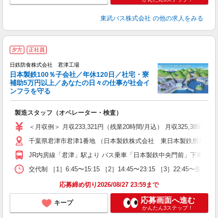
東武バス株式会社
の他の求人をみる
夕方
正社員
け
日鉄防食株式会社 君津工場
日本製鉄100％子会社／年休120日／社宅・寮
補助5万円以上／あなたの日々の仕事が社会イ
ンフラを守る
社
製造スタッフ（オペレーター・検査）
ボ
深
＜月収例＞ 月収233,321円（残業20時間/月込） 月収325,389円
千葉県君津市君津1番地 （日本製鉄株式会社 東日本製鉄所君津地
セ
JR内房線「君津」駅より バス乗車「日本製鉄中央門前」下車 バス
交代制 ［1］6:45〜15:15 ［2］14:45〜23:15 ［3］22:4
応募締め切り2026/08/27 23:59まで
応募画面へ進む
キープ
かんたん3ステップ！