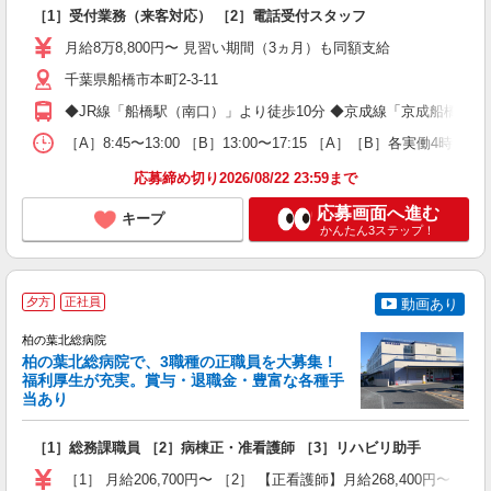
で
［1］受付業務（来客対応） ［2］電話受付スタッフ
未
み
月給8万8,800円〜 見習い期間（3ヵ月）も同額支給
千葉県船橋市本町2-3-11
◆JR線「船橋駅（南口）」より徒歩10分 ◆京成線「京成船橋駅」
［A］8:45〜13:00 ［B］13:00〜17:15 ［A］［B］各実働4
応募締め切り2026/08/22 23:59まで
応募画面へ進む
キープ
かんたん3ステップ！
夕方
正社員
動画あり
柏の葉北総病院
柏の葉北総病院で、3職種の正職員を大募集！
福利厚生が充実。賞与・退職金・豊富な各種手
当あり
方
［1］総務課職員 ［2］病棟正・准看護師 ［3］リハビリ助手
入
ル
［1］ 月給206,700円〜 ［2］ 【正看護師】月給268,400円〜 
時