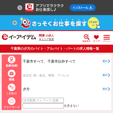
関東
の求人
▼エリア変更
千葉県の夕方のバイト・アルバイト・パートの求人情報一覧
千葉市すべて、千葉市以外すべて
選択
勤務地/駅
未設定
例）食品、事務、アパレル
選択
職種
夕方
選択
こだわり
を含まない
フリーワード