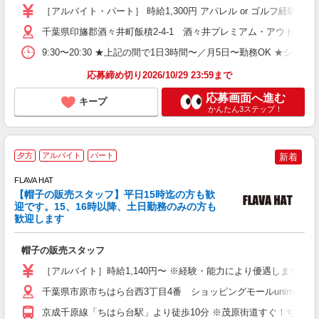
日
［アルバイト・パート］ 時給1,300円 アパレル or ゴルフ経
O
千葉県印旛郡酒々井町飯積2-4-1 酒々井プレミアム・アウトレッ
9:30〜20:30 ★上記の間で1日3時間〜／月5日〜勤務OK ★シフ
応募締め切り2026/10/29 23:59まで
応募画面へ進む
キープ
かんたん3ステップ！
平
夕方
アルバイト
パート
新着
FLAVA HAT
【帽子の販売スタッフ】平日15時迄の方も歓
迎です。15、16時以降、土日勤務のみの方も
歓迎します
せ
帽子の販売スタッフ
未
や
［アルバイト］時給1,140円〜 ※経験・能力により優遇します。
車
あ
千葉県市原市ちはら台西3丁目4番 ショッピングモールunimoち
京成千原線「ちはら台駅」より徒歩10分 ※茂原街道すぐ！ちはら