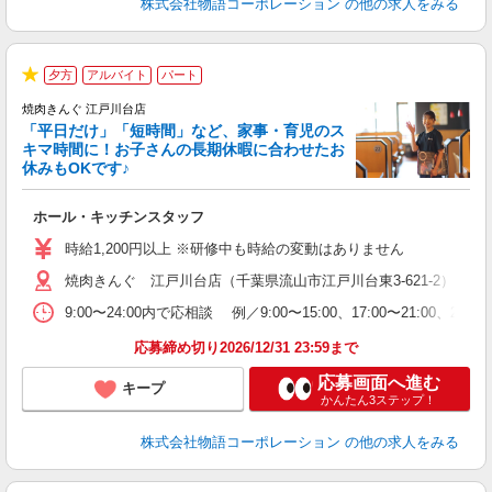
株式会社物語コーポレーション
の他の求人をみる
夕方
アルバイト
パート
★
焼肉きんぐ 江戸川台店
「平日だけ」「短時間」など、家事・育児のス
キマ時間に！お子さんの長期休暇に合わせたお
休みもOKです♪
の
ホール・キッチンスタッフ
入
学
時給1,200円以上 ※研修中も時給の変動はありません
活
焼肉きんぐ 江戸川台店（千葉県流山市江戸川台東3-621-2）
短
の
9:00〜24:00内で応相談 例／9:00〜15:00、17:00〜
ル
特
応募締め切り2026/12/31 23:59まで
応募画面へ進む
キープ
かんたん3ステップ！
株式会社物語コーポレーション
の他の求人をみる