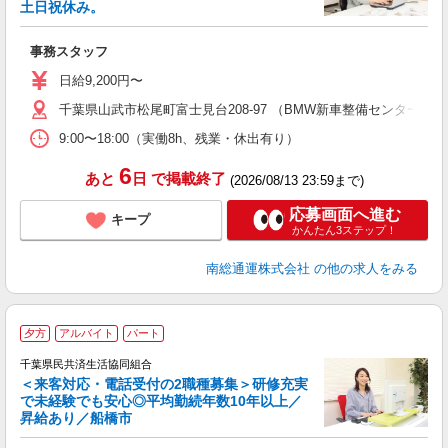
土日祝休み。
す
事務スタッフ
女
夕
日給9,200円〜
千葉県山武市松尾町富士見台208-97 （BMW新車整備センター） 
9:00〜18:00（実働8h、残業・休出有り）
6
あと
日
で掲載終了
(2026/08/13 23:59まで)
応募画面へ進む
キープ
かんたん3ステップ！
南総通運株式会社
の他の求人をみる
夕方
アルバイト
パート
千葉県民共済生活協同組合
あ
＜来客対応・電話受付の2職種募集＞研修充実
表
で未経験でも安心◎平均勤続年数10年以上／
昇給あり／船橋市