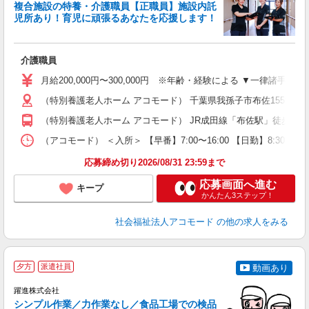
複合施設の特養・介護職員【正職員】施設内託
児所あり！育児に頑張るあなたを応援します！
ま
介護職員
W
与
月給200,000円〜300,000円 ※年齢・経験による ▼一律諸手
（
（特別養護老人ホーム アコモード） 千葉県我孫子市布佐1559-2 
（特別養護老人ホーム アコモード） JR成田線「布佐駅」徒歩15分
（アコモード） ＜入所＞ 【早番】7:00〜16:00 【日勤】8:30〜17:3
応募締め切り2026/08/31 23:59まで
応募画面へ進む
キープ
かんたん3ステップ！
社会福祉法人アコモード
の他の求人をみる
夕方
派遣社員
動画あり
躍進株式会社
シンプル作業／力作業なし／食品工場での検品