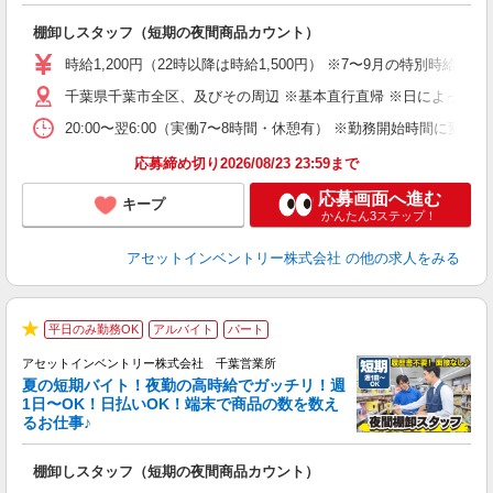
手
棚卸しスタッフ（短期の夜間商品カウント）
履
学
時給1,200円（22時以降は時給1,500円） ※7〜9月の特別時
日
千葉県千葉市全区、及びその周辺 ※基本直行直帰 ※日によって店
給
20:00〜翌6:00（実働7〜8時間・休憩有） ※勤務開始時間に
応募締め切り2026/08/23 23:59まで
応募画面へ進む
キープ
かんたん3ステップ！
アセットインベントリー株式会社
の他の求人をみる
平日のみ勤務OK
アルバイト
パート
★
アセットインベントリー株式会社 千葉営業所
夏の短期バイト！夜勤の高時給でガッチリ！週
担
1日〜OK！日払いOK！端末で商品の数を数え
自
るお仕事♪
手
棚卸しスタッフ（短期の夜間商品カウント）
履