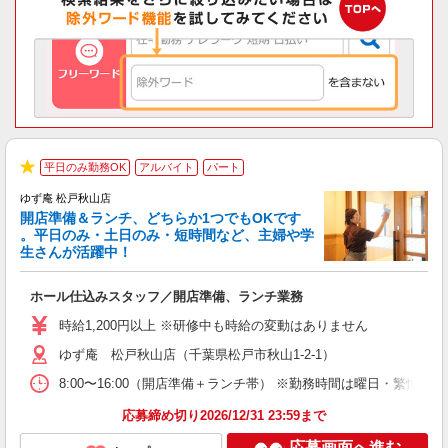
平日のみ勤務OK
アルバイト
パート
★
ゆず庵 松戸秋山店
開店準備＆ランチ、どちらか1つでもOKです
。平日のみ・土日のみ・短時間など、主婦や学
生さんが活躍中！
き
ホール仕込みスタッフ／開店準備、ランチ業務
入
活
時給1,200円以上 ※研修中も時給の変動はありません
（
ゆず庵 松戸秋山店（千葉県松戸市秋山1-2-1）
n
の
8:00〜16:00（開店準備＋ランチ帯） ※勤務時間は曜日・
上
な
応募締め切り2026/12/31 23:59まで
応募画面へ進む