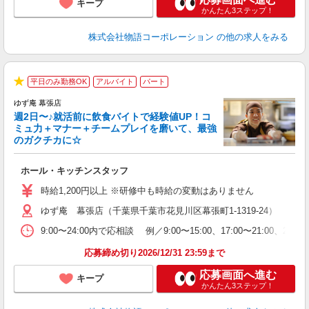
キープ
かんたん3ステップ！
株式会社物語コーポレーション
の他の求人をみる
平日のみ勤務OK
アルバイト
パート
★
ゆず庵 幕張店
週2日〜♪就活前に飲食バイトで経験値UP！コ
ミュ力＋マナー＋チームプレイを磨いて、最強
のガクチカに☆
す
ホール・キッチンスタッフ
入
活
時給1,200円以上 ※研修中も時給の変動はありません
（
ゆず庵 幕張店（千葉県千葉市花見川区幕張町1-1319-24）
n
の
9:00〜24:00内で応相談 例／9:00〜15:00、17:00〜
上
な
応募締め切り2026/12/31 23:59まで
応募画面へ進む
キープ
かんたん3ステップ！