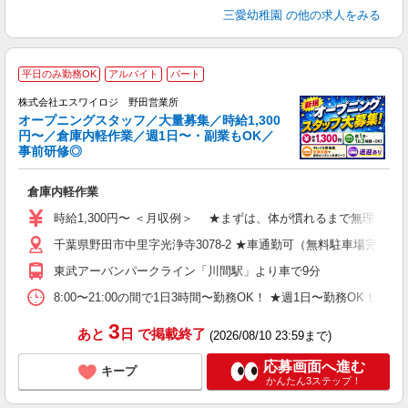
三愛幼稚園
の他の求人をみる
平日のみ勤務OK
アルバイト
パート
め
株式会社エスワイロジ 野田営業所
オープニングスタッフ／大量募集／時給1,300
円〜／倉庫内軽作業／週1日〜・副業もOK／
事前研修◎
を
倉庫内軽作業
入
験
時給1,300円〜 ＜月収例＞ ★まずは、体が慣れるまで無理なくスター
歓
千葉県野田市中里字光浄寺3078-2 ★車通勤可（無料駐車場完備）
～
務
東武アーバンパークライン「川間駅」より車で9分
日
平
8:00〜21:00の間で1日3時間〜勤務OK！ ★週1日〜勤務OK！ 
タ
3
あと
日
で掲載終了
(2026/08/10 23:59まで)
応募画面へ進む
キープ
かんたん3ステップ！