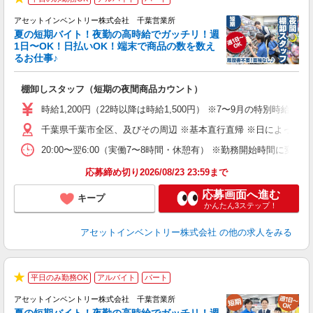
★
アセットインベントリー株式会社 千葉営業所
夏の短期バイト！夜勤の高時給でガッチリ！週
担
1日〜OK！日払いOK！端末で商品の数を数え
自
るお仕事♪
手
棚卸しスタッフ（短期の夜間商品カウント）
履
学
時給1,200円（22時以降は時給1,500円） ※7〜9月の特別時
日
千葉県千葉市全区、及びその周辺 ※基本直行直帰 ※日によって店
給
20:00〜翌6:00（実働7〜8時間・休憩有） ※勤務開始時間に
応募締め切り2026/08/23 23:59まで
応募画面へ進む
キープ
かんたん3ステップ！
アセットインベントリー株式会社
の他の求人をみる
平日のみ勤務OK
アルバイト
パート
★
アセットインベントリー株式会社 千葉営業所