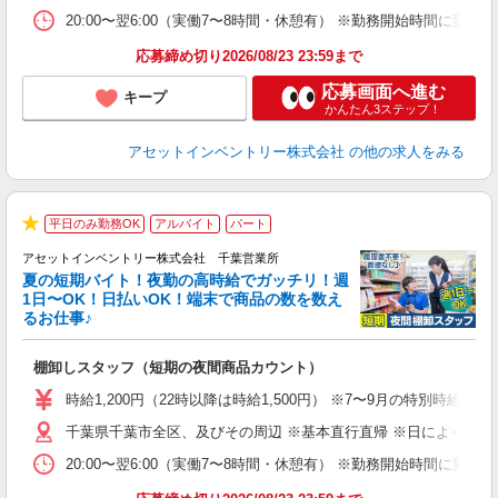
20:00〜翌6:00（実働7〜8時間・休憩有） ※勤務開始時間に
応募締め切り2026/08/23 23:59まで
応募画面へ進む
キープ
かんたん3ステップ！
アセットインベントリー株式会社
の他の求人をみる
平日のみ勤務OK
アルバイト
パート
★
アセットインベントリー株式会社 千葉営業所
夏の短期バイト！夜勤の高時給でガッチリ！週
担
1日〜OK！日払いOK！端末で商品の数を数え
自
るお仕事♪
手
棚卸しスタッフ（短期の夜間商品カウント）
履
学
時給1,200円（22時以降は時給1,500円） ※7〜9月の特別時
日
千葉県千葉市全区、及びその周辺 ※基本直行直帰 ※日によって店
給
20:00〜翌6:00（実働7〜8時間・休憩有） ※勤務開始時間に