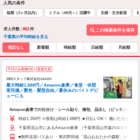
人気の条件
短期（3ヶ月以内）
ミドル（40代～）活躍中
主婦・主夫歓迎
求人件数 :
862
件
この検索条件を保存
千葉県の平均時給を見る
指定なし
新着順
時給順
日給順
月給順
＼
平日のみ勤務OK
派遣社員
は
SBSスタッフ株式会社/ckn2m
最大時給1,688円／Amazon倉庫／食堂・休憩
室完備／髪色・髪型自由／夏休みのバイトデビ
ューにも
入
Amazon倉庫での仕分け・シール貼り、梱包、品出し（ピッキング）
験
歓
時給1,350円 ※夜勤は時給1,688円 ★日払いOK！ 働いたその
払
千葉県流山市にあるAmazon倉庫 （千葉県流山市森のロジスティクスパ
間
フ
■無料送迎バスあり ・東武野田線「流山おおたかの森駅」からバス15
髪