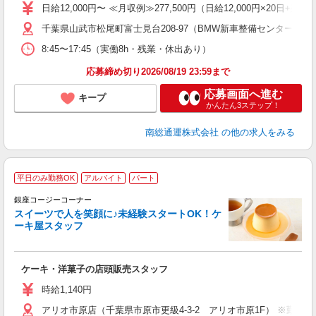
日給12,000円〜 ≪月収例≫277,500円（日給12,000円×20
千葉県山武市松尾町富士見台208-97（BMW新車整備センター） 
8:45〜17:45（実働8h・残業・休出あり）
応募締め切り2026/08/19 23:59まで
応募画面へ進む
キープ
かんたん3ステップ！
南総通運株式会社
の他の求人をみる
平日のみ勤務OK
アルバイト
パート
銀座コージーコーナー
スイーツで人を笑顔に♪未経験スタートOK！ケ
ーキ屋スタッフ
す
ケーキ・洋菓子の店頭販売スタッフ
入
リ
時給1,140円
し
アリオ市原店（千葉県市原市更級4-3-2 アリオ市原1F） ※勤務
3