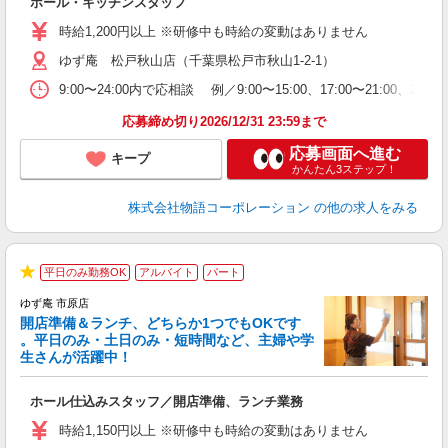
ホール・キッチンスタッフ
入
活
時給1,200円以上 ※研修中も時給の変動はありません
（
ゆず庵 松戸秋山店（千葉県松戸市秋山1-2-1）
n
の
9:00〜24:00内で応相談 例／9:00〜15:00、17:00〜
上
な
応募締め切り2026/12/31 23:59まで
応募画面へ進む
キープ
かんたん3ステップ！
株式会社物語コーポレーション
の他の求人をみる
平日のみ勤務OK
アルバイト
パート
★
ゆず庵 市原店
開店準備＆ランチ、どちらか1つでもOKです
。平日のみ・土日のみ・短時間など、主婦や学
生さんが活躍中！
き
ホール仕込みスタッフ／開店準備、ランチ業務
入
活
時給1,150円以上 ※研修中も時給の変動はありません
（