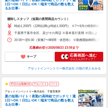
夏の短期バイト！夜勤の高時給でガッチリ！週
担
1日〜OK！日払いOK！端末で商品の数を数え
自
るお仕事♪
手
棚卸しスタッフ（短期の夜間商品カウント）
履
学
時給1,200円（22時以降は時給1,500円） ※7〜9月の特別時
日
千葉県千葉市全区、及びその周辺 ※基本直行直帰 ※日によって店
給
20:00〜翌6:00（実働7〜8時間・休憩有） ※勤務開始時間に
応募締め切り2026/08/23 23:59まで
応募画面へ進む
キープ
かんたん3ステップ！
アセットインベントリー株式会社
の他の求人をみる
平日のみ勤務OK
アルバイト
パート
★
アセットインベントリー株式会社 千葉営業所
夏の短期バイト！夜勤の高時給でガッチリ！週
担
1日〜OK！日払いOK！端末で商品の数を数え
自
るお仕事♪