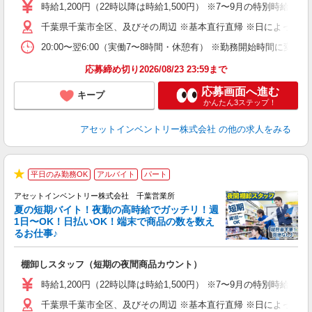
学
時給1,200円（22時以降は時給1,500円） ※7〜9月の特別時
日
千葉県千葉市全区、及びその周辺 ※基本直行直帰 ※日によって店
給
20:00〜翌6:00（実働7〜8時間・休憩有） ※勤務開始時間に
応募締め切り2026/08/23 23:59まで
応募画面へ進む
キープ
かんたん3ステップ！
アセットインベントリー株式会社
の他の求人をみる
平日のみ勤務OK
アルバイト
パート
★
アセットインベントリー株式会社 千葉営業所
夏の短期バイト！夜勤の高時給でガッチリ！週
担
1日〜OK！日払いOK！端末で商品の数を数え
自
るお仕事♪
手
棚卸しスタッフ（短期の夜間商品カウント）
履
学
時給1,200円（22時以降は時給1,500円） ※7〜9月の特別時
日
千葉県千葉市全区、及びその周辺 ※基本直行直帰 ※日によって店
給