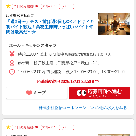
平日のみ勤務OK
アルバイト
パート
★
ゆず庵 松戸秋山店
「週2日〜」テスト前は週0日もOK／ドキドキ
初バイト歓迎！高校生仲間いっぱい♪バイト仲
間は最高だ〜☆
し
ホール・キッチンスタッフ
入
活
時給1,200円以上 ※研修中も時給の変動はありません
（
ゆず庵 松戸秋山店（千葉県松戸市秋山1-2-1）
n
の
17:00〜22:00内で応相談 例／17:00〜20:00、18:0
上
な
応募締め切り2026/12/31 23:59まで
応募画面へ進む
キープ
かんたん3ステップ！
株式会社物語コーポレーション
の他の求人をみる
平日のみ勤務OK
アルバイト
パート
で
★