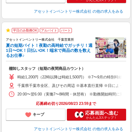
かんたん3ステップ！
アセットインベントリー株式会社
の他の求人をみる
平日のみ勤務OK
アルバイト
パート
★
アセットインベントリー株式会社 千葉営業所
夏の短期バイト！夜勤の高時給でガッチリ！週
担
1日〜OK！日払いOK！端末で商品の数を数え
自
るお仕事♪
手
棚卸しスタッフ（短期の夜間商品カウント）
履
学
時給1,200円（22時以降は時給1,500円） ※7〜9月の特別時
日
千葉県千葉市全区、及びその周辺 ※基本直行直帰 ※日によって店
給
20:00〜翌6:00（実働7〜8時間・休憩有） ※勤務開始時間に
応募締め切り2026/08/23 23:59まで
応募画面へ進む
キープ
かんたん3ステップ！
アセットインベントリー株式会社
の他の求人をみる