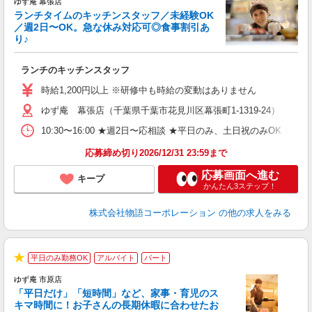
ゆず庵 幕張店
ランチタイムのキッチンスタッフ／未経験OK
／週2日〜OK。急な休み対応可◎食事割引あ
り♪
お
ランチのキッチンスタッフ
入
活
時給1,200円以上 ※研修中も時給の変動はありません
（
ゆず庵 幕張店（千葉県千葉市花見川区幕張町1-1319-24）
n
の
10:30〜16:00 ★週2日〜応相談 ★平日のみ、土日祝のみO
上
な
応募締め切り2026/12/31 23:59まで
応募画面へ進む
キープ
かんたん3ステップ！
株式会社物語コーポレーション
の他の求人をみる
平日のみ勤務OK
アルバイト
パート
★
ゆず庵 市原店
「平日だけ」「短時間」など、家事・育児のス
キマ時間に！お子さんの長期休暇に合わせたお