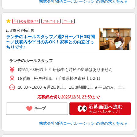
株式会社物語コーポレーション
の他の求人をみる
平日のみ勤務OK
アルバイト
パート
★
ゆず庵 松戸秋山店
ランチのホールスタッフ／週2日〜／1日3時間
〜／扶養内や平日のみOK！家事との両立ばっ
ちりです♪
一
ランチのホールスタッフ
入
活
時給1,200円以上 ※研修中も時給の変動はありません
（
ゆず庵 松戸秋山店（千葉県松戸市秋山1-2-1）
n
日
10:30〜16:00 ★週2日以上、1日3時間以上 ★平日のみ、
煙
あ
応募締め切り2026/12/31 23:59まで
応募画面へ進む
キープ
かんたん3ステップ！
株式会社物語コーポレーション
の他の求人をみる