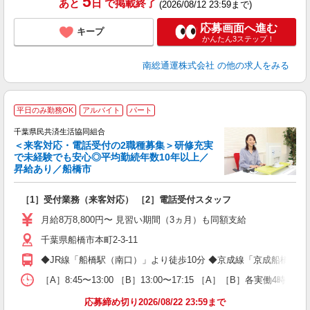
5
あと
日
で掲載終了
(2026/08/12 23:59まで)
応募画面へ進む
キープ
かんたん3ステップ！
南総通運株式会社
の他の求人をみる
平日のみ勤務OK
アルバイト
パート
千葉県民共済生活協同組合
あ
＜来客対応・電話受付の2職種募集＞研修充実
表
で未経験でも安心◎平均勤続年数10年以上／
昇給あり／船橋市
で
［1］受付業務（来客対応） ［2］電話受付スタッフ
未
み
月給8万8,800円〜 見習い期間（3ヵ月）も同額支給
千葉県船橋市本町2-3-11
◆JR線「船橋駅（南口）」より徒歩10分 ◆京成線「京成船橋駅」
［A］8:45〜13:00 ［B］13:00〜17:15 ［A］［B］各実働4
応募締め切り2026/08/22 23:59まで