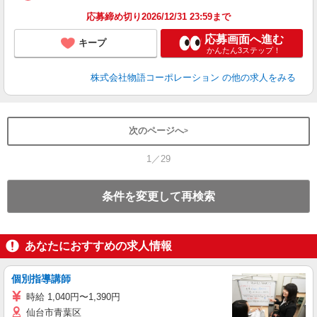
な
応募締め切り2026/12/31 23:59まで
応募画面へ進む
キープ
かんたん3ステップ！
株式会社物語コーポレーション
の他の求人をみる
次のページへ
1／29
条件を変更して再検索
あなたにおすすめの求人情報
個別指導講師
時給 1,040円〜1,390円
仙台市青葉区