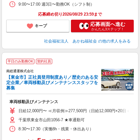
9:00〜17:00 週3日〜勤務OK（シフト制）
応募締め切り2026/08/29 23:59まで
応募画面へ進む
キープ
かんたん3ステップ！
社会福祉法人 あかね福祉会
の他の求人をみる
平日のみ勤務OK
契約社員
南総通運株式会社
【東金市】正社員登用制度あり／歴史のある安
定企業／車両移動及びメンテナンススタッフを
日
募集
未
の
車両移動及びメンテナンス
日給12,000円〜 ≪月収例≫277,500円（日給12,000円×20
千葉県東金市山田1056-7 ★車通勤可
8:30〜17:30（実働8h・残業・休出あり）