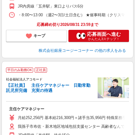
業
JR内房線「五井駅」東口よりバス6分
・8:00〜13:00 （週2〜3日/土日含む） ★催事時期（クリ
応募締め切り2026/08/31 23:59まで
応募画面へ進む
キープ
かんたん3ステップ！
株式会社銀座コージーコーナー
の他の求人をみる
平日のみ勤務OK
正社員
社会福祉法人アコモード
【正社員】 主任ケアマネジャー 日勤常勤
託児所完備 充実の待遇
◎
主任ケアマネジャー
経
の
月給252,256円 基本給216,300円＋諸手当35,956円 特殊
我孫子市布佐・新木地区地域包括支援センター 高齢者なんでも相談室
役