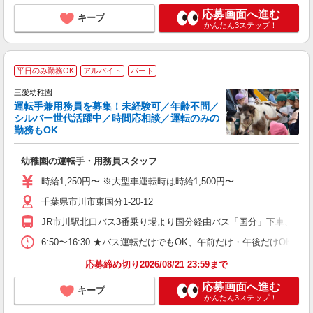
応募画面へ進む
キープ
かんたん3ステップ！
平日のみ勤務OK
アルバイト
パート
三愛幼稚園
運転手兼用務員を募集！未経験可／年齢不問／
シルバー世代活躍中／時間応相談／運転のみの
勤務もOK
ね
幼稚園の運転手・用務員スタッフ
入
不
時給1,250円〜 ※大型車運転時は時給1,500円〜
中
千葉県市川市東国分1-20-12
昼
し
JR市川駅北口バス3番乗り場より国分経由バス「国分」下車、徒歩
6:50〜16:30 ★バス運転だけでもOK、午前だけ・午後だけOK
応募締め切り2026/08/21 23:59まで
応募画面へ進む
キープ
かんたん3ステップ！