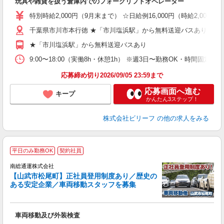
玩具や雑貨を扱う倉庫内でのフォークリフトオペレーター
第
ブ
特別時給2,000円（9月末まで） ☆日給例16,000円（時給2,000円×
収
千葉県市川市本行徳 ★「市川塩浜駅」から無料送迎バスあり
シ
グ
★「市川塩浜駅」から無料送迎バスあり
残
9:00〜18:00（実働8h・休憩1h） ※週3日〜勤務OK・時間固
応募締め切り2026/09/05 23:59まで
応募画面へ進む
キープ
かんたん3ステップ！
株式会社ビリーフ
の他の求人をみる
平日のみ勤務OK
契約社員
南総通運株式会社
【山武市松尾町】正社員登用制度あり／歴史の
ま
ある安定企業／車両移動スタッフを募集
す
未
の
車両移動及び外装検査