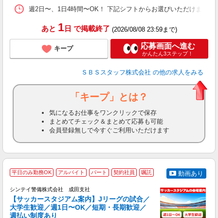
週2日〜、1日4時間〜OK！ 下記シフトからお選びいただけます！ 【日勤帯】 
1
あと
日
で掲載終了
(2026/08/08 23:59まで)
応募画面へ進む
キープ
かんたん3ステップ！
ＳＢＳスタッフ株式会社
の他の求人をみる
「キープ」とは？
気になるお仕事をワンクリックで保存
まとめてチェック＆まとめて応募も可能
会員登録無しで今すぐご利用いただけます
平日のみ勤務OK
アルバイト
パート
契約社員
嘱託
動画あり
シンテイ警備株式会社 成田支社
【サッカースタジアム案内】Jリーグの試合／
大学生歓迎／週1日〜OK／短期・長期歓迎／
週払い制度あり