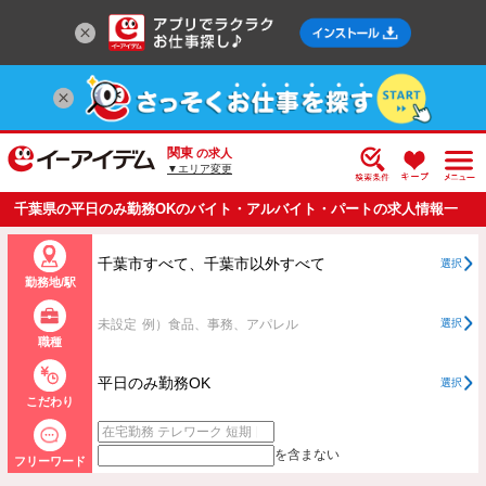
関東
の求人
▼エリア変更
千葉県の平日のみ勤務OKのバイト・アルバイト・パートの求人情報一
覧
千葉市すべて、千葉市以外すべて
選択
勤務地/駅
未設定
例）食品、事務、アパレル
選択
職種
平日のみ勤務OK
選択
こだわり
を含まない
フリーワード