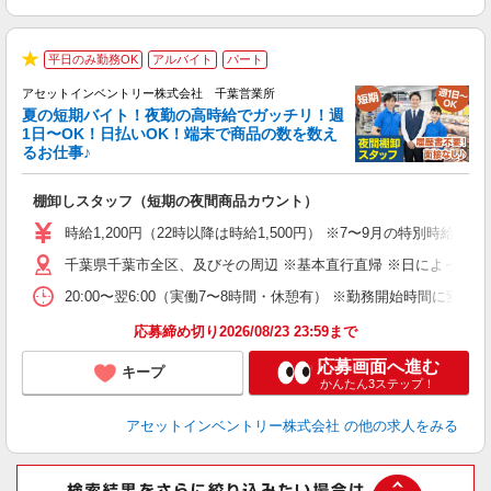
平日のみ勤務OK
アルバイト
パート
★
アセットインベントリー株式会社 千葉営業所
夏の短期バイト！夜勤の高時給でガッチリ！週
担
1日〜OK！日払いOK！端末で商品の数を数え
自
るお仕事♪
手
棚卸しスタッフ（短期の夜間商品カウント）
履
学
時給1,200円（22時以降は時給1,500円） ※7〜9月の特別時
日
千葉県千葉市全区、及びその周辺 ※基本直行直帰 ※日によって店
給
20:00〜翌6:00（実働7〜8時間・休憩有） ※勤務開始時間に
応募締め切り2026/08/23 23:59まで
応募画面へ進む
キープ
かんたん3ステップ！
アセットインベントリー株式会社
の他の求人をみる