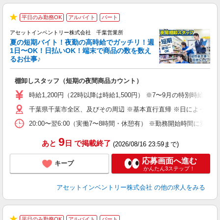
平日のみ勤務OK
アルバイト
パート
★
アセットインベントリー株式会社 千葉営業所
夏の短期バイト！夜勤の高時給でガッチリ！週
担
1日〜OK！日払いOK！端末で商品の数を数え
自
るお仕事♪
手
棚卸しスタッフ（短期の夜間商品カウント）
履
学
時給1,200円（22時以降は時給1,500円） ※7〜9月の特別時
日
千葉県千葉市全区、及びその周辺 ※基本直行直帰 ※日によって店
給
20:00〜翌6:00（実働7〜8時間・休憩有） ※勤務開始時間に
9
あと
日
で掲載終了
(2026/08/16 23:59まで)
応募画面へ進む
キープ
かんたん3ステップ！
アセットインベントリー株式会社
の他の求人をみる
平日のみ勤務OK
アルバイト
パート