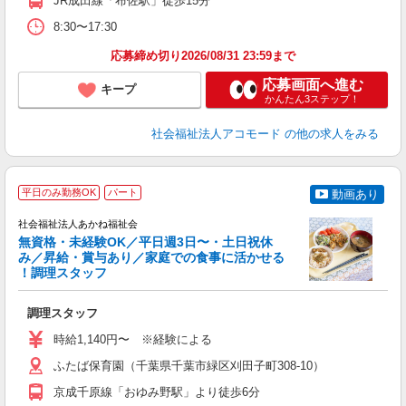
JR成田線「布佐駅」徒歩15分
8:30〜17:30
応募締め切り2026/08/31 23:59まで
応募画面へ進む
キープ
かんたん3ステップ！
社会福祉法人アコモード
の他の求人をみる
平日のみ勤務OK
パート
動画あり
社会福祉法人あかね福祉会
無資格・未経験OK／平日週3日〜・土日祝休
み／昇給・賞与あり／家庭での食事に活かせる
！調理スタッフ
が
調理スタッフ
未
K
時給1,140円〜 ※経験による
ふたば保育園（千葉県千葉市緑区刈田子町308-10）
京成千原線「おゆみ野駅」より徒歩6分