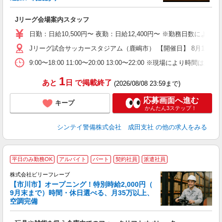
■
Jリーグ会場案内スタッフ
入
場
日勤：日給10,500円〜 夜勤：日給12,400円〜 ※勤務日数に
者
歓
Jリーグ試合サッカースタジアム（鹿嶋市） 【開催日】 8月15日（
～
9:00〜18:00 11:00〜20:00 13:00〜22:00
の
日
1
あと
日
で掲載終了
が
(2026/08/08 23:59まで)
応募画面へ進む
キープ
かんたん3ステップ！
シンテイ警備株式会社 成田支社
の他の求人をみる
平日のみ勤務OK
アルバイト
パート
契約社員
派遣社員
株式会社ビリーフレーブ
イ
【市川市】オープニング！特別時給2,000円（
9月末まで）時間・休日選べる、月35万以上、
し
空調完備
入
た