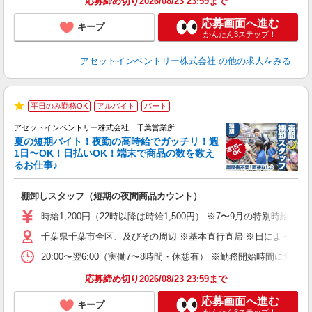
応募締め切り2026/08/23 23:59まで
応募画面へ進む
キープ
かんたん3ステップ！
アセットインベントリー株式会社
の他の求人をみる
平日のみ勤務OK
アルバイト
パート
★
アセットインベントリー株式会社 千葉営業所
夏の短期バイト！夜勤の高時給でガッチリ！週
担
1日〜OK！日払いOK！端末で商品の数を数え
自
るお仕事♪
手
棚卸しスタッフ（短期の夜間商品カウント）
履
学
時給1,200円（22時以降は時給1,500円） ※7〜9月の特別時
日
千葉県千葉市全区、及びその周辺 ※基本直行直帰 ※日によって店
給
20:00〜翌6:00（実働7〜8時間・休憩有） ※勤務開始時間に
応募締め切り2026/08/23 23:59まで
応募画面へ進む
キープ