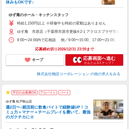
休みもOKです♪
の
ゆず庵のホール・キッチンスタッフ
入
学
時給1,150円以上 ※研修中も時給の変動はありません
活
ゆず庵 市原店（千葉県市原市更級4-2-1 アクロスプラザ市原更級
短
の
9:00〜24:00内で応相談 例／9:00〜15:00、17:00
ル
特
応募締め切り2026/12/31 23:59まで
応募画面へ進む
キープ
かんたん3ステップ！
株式会社物語コーポレーション
の他の求人をみる
平日のみ勤務OK
アルバイト
パート
★
ゆず庵 松戸秋山店
週2日〜♪就活前に飲食バイトで経験値UP！コ
ミュ力＋マナー＋チームプレイを磨いて、最強
のガクチカに☆
す