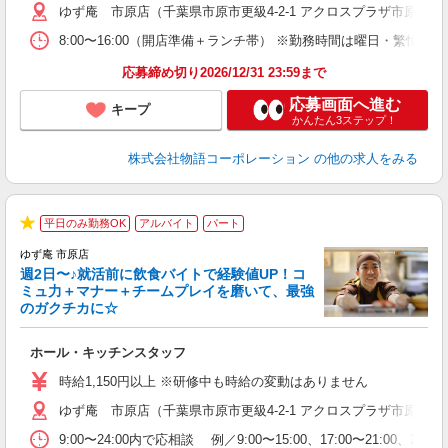
ゆず庵 市原店（千葉県市原市更級4-2-1 アクロスプラザ市原更級
n
の
8:00〜16:00（開店準備＋ランチ帯） ※勤務時間は曜日・
上
な
応募締め切り2026/12/31 23:59まで
応募画面へ進む
キープ
かんたん3ステップ！
株式会社物語コーポレーション
の他の求人をみる
平日のみ勤務OK
アルバイト
パート
★
ゆず庵 市原店
週2日〜♪就活前に飲食バイトで経験値UP！コ
ミュ力＋マナー＋チームプレイを磨いて、最強
のガクチカに☆
す
ホール・キッチンスタッフ
入
活
時給1,150円以上 ※研修中も時給の変動はありません
（
ゆず庵 市原店（千葉県市原市更級4-2-1 アクロスプラザ市原更級
n
の
9:00〜24:00内で応相談 例／9:00〜15:00、17:00〜
上