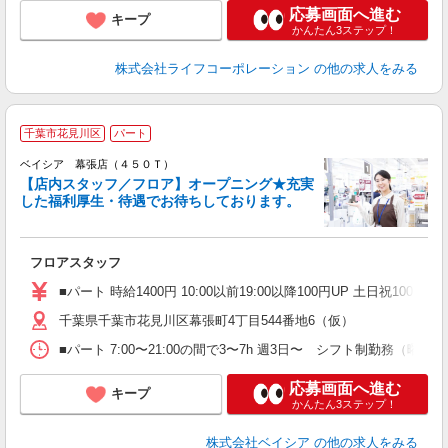
応募画面へ進む
キープ
かんたん3ステップ！
株式会社ライフコーポレーション
の他の求人をみる
千葉市花見川区
パート
ベイシア 幕張店（４５０Ｔ）
【店内スタッフ／フロア】オープニング★充実
した福利厚生・待遇でお待ちしております。
て
未
フロアスタッフ
ア
短
■パート 時給1400円 10:00以前19:00以降100円UP 土日祝100円UP
K
千葉県千葉市花見川区幕張町4丁目544番地6（仮）
■パート 7:00〜21:00の間で3〜7h 週3日〜 シフト制
応募画面へ進む
キープ
かんたん3ステップ！
株式会社ベイシア
の他の求人をみる