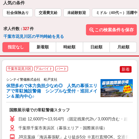
人気の条件
社会保険あり
交通費支給
未経験歓迎
ミドル（40代～）活躍中
求人件数 :
327
件
この検索条件を保存
千葉市花見川区の平均時給を見る
指定なし
新着順
時給順
日給順
月給順
千葉市花見川区
アルバイト
パート
新着
ル
シンテイ警備株式会社 松戸支社
休憩多めで体力負担少なめ◎ 人気の幕張エリ
アで常駐施設警備 シンプルな受付・巡回メイ
す
ン＆屋内中心♪
タ
国際展示場での常駐警備スタッフ
日給 12,600円〜13,914円 （固定残業代2h／3,000円含む
千葉県千葉市美浜区（幕張エリア・国際展示場）
JR京葉線「海浜幕張駅」より徒歩5分 ※直行直帰OK、交通費全額