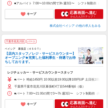
■アルバイト 7:00〜10:00の間で3h 週3日〜 シフト制
応募画面へ進む
キープ
かんたん3ステップ！
株式会社ベイシア
の他の求人をみる
千葉市花見川区
パート
ベイシア 幕張店（４５０Ｔ）
【店内スタッフ／レジ・サービスカウンター】
オープニング★充実した福利厚生・待遇でお待
ちしております。
て
未
レジチェッカー・サービスカウンタースタッフ
ア
短
■パート 時給1450円 10:00以前19:00以降100円UP 土日祝100円UP
K
千葉県千葉市花見川区幕張町4丁目544番地6（仮）
■パート 7:00〜21:00の間で3〜7h 週3日〜 シフト制
応募画面へ進む
キープ
かんたん3ステップ！