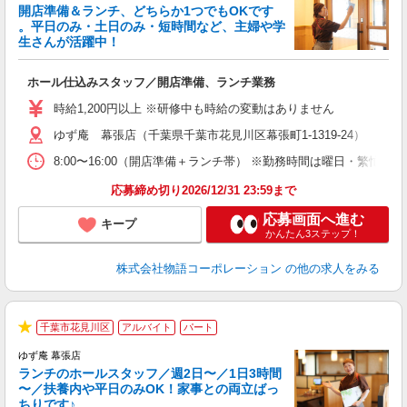
開店準備＆ランチ、どちらか1つでもOKです
。平日のみ・土日のみ・短時間など、主婦や学
生さんが活躍中！
き
ホール仕込みスタッフ／開店準備、ランチ業務
入
活
時給1,200円以上 ※研修中も時給の変動はありません
（
ゆず庵 幕張店（千葉県千葉市花見川区幕張町1-1319-24）
n
の
8:00〜16:00（開店準備＋ランチ帯） ※勤務時間は曜日・
上
な
応募締め切り2026/12/31 23:59まで
応募画面へ進む
キープ
かんたん3ステップ！
株式会社物語コーポレーション
の他の求人をみる
千葉市花見川区
アルバイト
パート
★
ゆず庵 幕張店
ランチのホールスタッフ／週2日〜／1日3時間
〜／扶養内や平日のみOK！家事との両立ばっ
ちりです♪