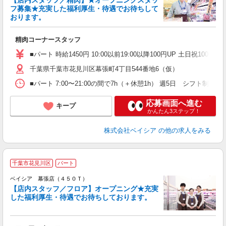
【店内スタッフ／精肉】★オープニングスタッ
フ募集★充実した福利厚生・待遇でお待ちして
おります。
て
未
精肉コーナースタッフ
ア
ッ
■パート 時給1450円 10:00以前19:00以降100円UP 土日祝100円UP
千葉県千葉市花見川区幕張町4丁目544番地6（仮）
■パート 7:00〜21:00の間で7h（＋休憩1h） 週5日 シフト
応募画面へ進む
キープ
かんたん3ステップ！
株式会社ベイシア
の他の求人をみる
千葉市花見川区
パート
ベイシア 幕張店（４５０Ｔ）
【店内スタッフ／フロア】オープニング★充実
した福利厚生・待遇でお待ちしております。
て
未