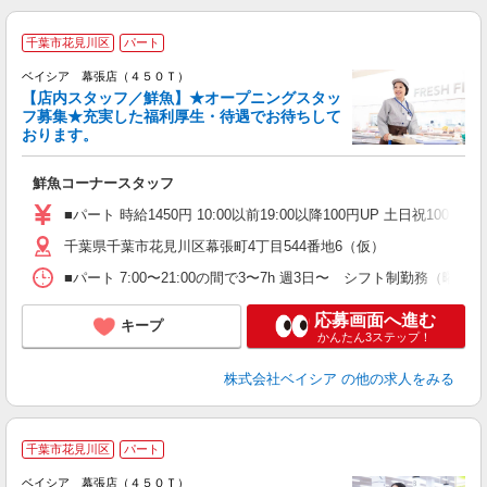
千葉市花見川区
パート
ベイシア 幕張店（４５０Ｔ）
【店内スタッフ／鮮魚】★オープニングスタッ
フ募集★充実した福利厚生・待遇でお待ちして
おります。
て
未
鮮魚コーナースタッフ
ア
短
■パート 時給1450円 10:00以前19:00以降100円UP 土日祝100円UP
K
千葉県千葉市花見川区幕張町4丁目544番地6（仮）
■パート 7:00〜21:00の間で3〜7h 週3日〜 シフト制
応募画面へ進む
キープ
かんたん3ステップ！
株式会社ベイシア
の他の求人をみる
千葉市花見川区
パート
ベイシア 幕張店（４５０Ｔ）