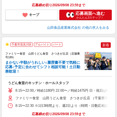
応募締め切り2026/09/08 23:59まで
応募画面へ進む
キープ
かんたん3ステップ！
山田食品産業株式会社
の他の求人をみる
千葉市花見川区
アルバイト
パート
新着
★
ファミリー食堂 山田うどん食堂 さつきが丘店（店舗番
号189）
まかない半額がうれしい♪履歴書不要で気軽に
応募♪予定に合わせてシフト相談可能！土日勤
務歓迎！
お
未
うどん食堂のキッチン・ホールスタッフ
車
り
8:15〜22:00／時給1180円 22:00〜／時給1475円 日・祝日は時
ファミリー食堂 山田うどん食堂 さつきが丘店 （千葉県千葉市花見
8:15〜22:30 ※1日3時間より、週2日より（時間・日数応相談）
応募締め切り2026/09/08 23:59まで