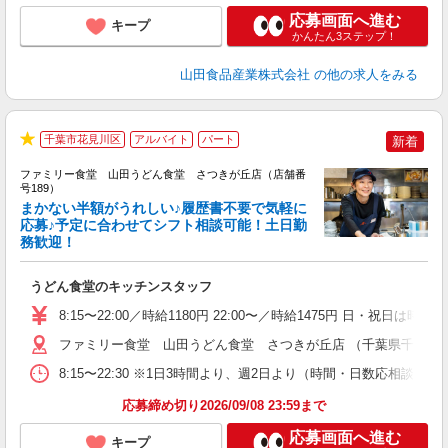
応募画面へ進む
キープ
かんたん3ステップ！
山田食品産業株式会社
の他の求人をみる
千葉市花見川区
アルバイト
パート
新着
★
ファミリー食堂 山田うどん食堂 さつきが丘店（店舗番
号189）
まかない半額がうれしい♪履歴書不要で気軽に
応募♪予定に合わせてシフト相談可能！土日勤
務歓迎！
お
未
うどん食堂のキッチンスタッフ
車
り
8:15〜22:00／時給1180円 22:00〜／時給1475円 日・祝日は時
ファミリー食堂 山田うどん食堂 さつきが丘店 （千葉県千葉市花見
8:15〜22:30 ※1日3時間より、週2日より（時間・日数応相談）
応募締め切り2026/09/08 23:59まで
応募画面へ進む
キープ