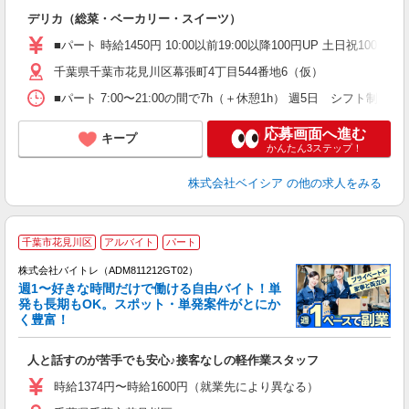
未
デリカ（総菜・ベーカリー・スイーツ）
ア
ッ
■パート 時給1450円 10:00以前19:00以降100円UP 土日祝100円UP
千葉県千葉市花見川区幕張町4丁目544番地6（仮）
■パート 7:00〜21:00の間で7h（＋休憩1h） 週5日 シフト
応募画面へ進む
キープ
かんたん3ステップ！
株式会社ベイシア
の他の求人をみる
千葉市花見川区
アルバイト
パート
株式会社バイトレ（ADM811212GT02）
週1〜好きな時間だけで働ける自由バイト！単
発も長期もOK。スポット・単発案件がとにか
も
く豊富！
気
人と話すのが苦手でも安心♪接客なしの軽作業スタッフ
即
活
時給1374円〜時給1600円（就業先により異なる）
（