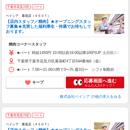
千葉市花見川区
パート
ベイシア 幕張店（４５０Ｔ）
【店内スタッフ／精肉】★オープニングスタッ
フ募集★充実した福利厚生・待遇でお待ちして
おります。
て
未
精肉コーナースタッフ
ア
短
■パート 時給1450円 10:00以前19:00以降100円UP 土日祝100円UP
K
千葉県千葉市花見川区幕張町4丁目544番地6（仮）
■パート 7:00〜21:00の間で3〜7h 週3日〜 シフト制
応募画面へ進む
キープ
かんたん3ステップ！
株式会社ベイシア
の他の求人をみる
千葉市花見川区
パート
ベイシア 幕張店（４５０Ｔ）