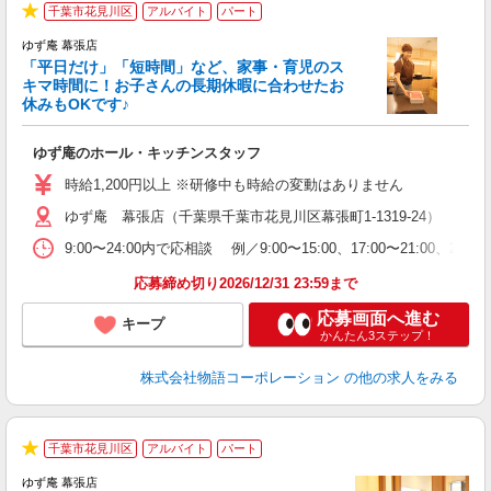
千葉市花見川区
アルバイト
パート
★
ゆず庵 幕張店
「平日だけ」「短時間」など、家事・育児のス
キマ時間に！お子さんの長期休暇に合わせたお
休みもOKです♪
の
ゆず庵のホール・キッチンスタッフ
入
学
時給1,200円以上 ※研修中も時給の変動はありません
活
ゆず庵 幕張店（千葉県千葉市花見川区幕張町1-1319-24）
短
の
9:00〜24:00内で応相談 例／9:00〜15:00、17:00
ル
特
応募締め切り2026/12/31 23:59まで
応募画面へ進む
キープ
かんたん3ステップ！
株式会社物語コーポレーション
の他の求人をみる
千葉市花見川区
アルバイト
パート
★
ゆず庵 幕張店