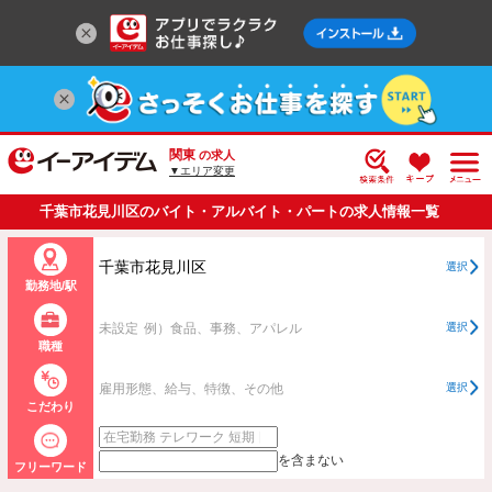
関東
の求人
▼エリア変更
千葉市花見川区のバイト・アルバイト・パートの求人情報一覧
千葉市花見川区
選択
勤務地/駅
未設定
例）食品、事務、アパレル
選択
職種
雇用形態、給与、特徴、その他
選択
こだわり
を含まない
フリーワード