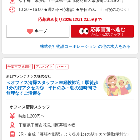
ゆず庵 幕張店（千葉県千葉市花見川区幕張町1-1319-24）
n
の
10:30〜16:00 ★週2日〜応相談 ★平日のみ、土日祝のみO
上
な
応募締め切り2026/12/31 23:59まで
応募画面へ進む
キープ
かんたん3ステップ！
株式会社物語コーポレーション
の他の求人をみる
千葉市花見川区
アルバイト
パート
タ
新日本メンテナンス株式会社
休
＜オフィス清掃スタッフ＞未経験歓迎！駅徒歩
1分の好アクセス◎ 平日のみ・朝の短時間で
無理なくご活躍を
な
オフィス清掃スタッフ
未
W
時給1,200円〜
千葉県千葉市花見川区幕張本郷
JR・京成「幕張本郷駅」より徒歩1分の駅チカで通勤便利な立地で