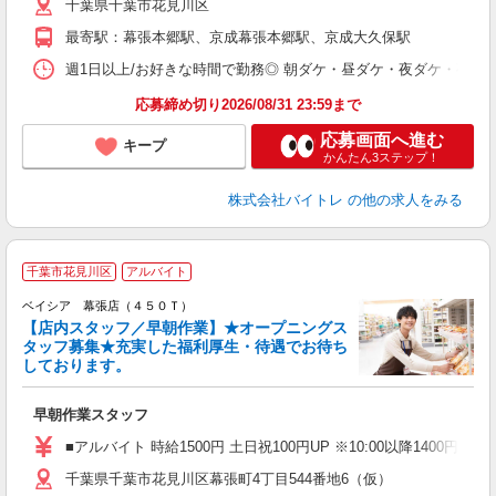
千葉県千葉市花見川区
短
K
最寄駅：幕張本郷駅、京成幕張本郷駅、京成大久保駅
日
髪
週1日以上/お好きな時間で勤務◎ 朝ダケ・昼ダケ・夜ダケ・夜勤など、 ご自
応募締め切り2026/08/31 23:59まで
応募画面へ進む
キープ
かんたん3ステップ！
株式会社バイトレ
の他の求人をみる
千葉市花見川区
アルバイト
ベイシア 幕張店（４５０Ｔ）
【店内スタッフ／早朝作業】★オープニングス
タッフ募集★充実した福利厚生・待遇でお待ち
しております。
て
未
早朝作業スタッフ
り
ッ
■アルバイト 時給1500円 土日祝100円UP ※10:00以降1400円
千葉県千葉市花見川区幕張町4丁目544番地6（仮）