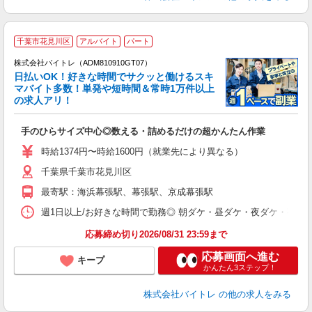
千葉市花見川区
アルバイト
パート
株式会社バイトレ（ADM810910GT07）
く
日払いOK！好きな時間でサクッと働けるスキ
マバイト多数！単発や短時間＆常時1万件以上
☆
の求人アリ！
験
手のひらサイズ中心◎数える・詰めるだけの超かんたん作業
即
活
時給1374円〜時給1600円（就業先により異なる）
（
千葉県千葉市花見川区
短
K
最寄駅：海浜幕張駅、幕張駅、京成幕張駅
日
髪
週1日以上/お好きな時間で勤務◎ 朝ダケ・昼ダケ・夜ダケ・夜勤など、 ご自
応募締め切り2026/08/31 23:59まで
応募画面へ進む
キープ
かんたん3ステップ！
株式会社バイトレ
の他の求人をみる