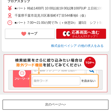
フロアスタッフ
ア
ッ
■パート 時給1400円 10:00以前19:00以降100円UP 土日祝100円UP
千葉県千葉市花見川区幕張町4丁目544番地6（仮）
■パート 7:00〜21:00の間で7h（＋休憩1h） 週5日 シフト
応募画面へ進む
キープ
かんたん3ステップ！
株式会社ベイシア
の他の求人をみる
次のページへ