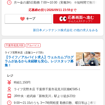
月〜金の週5日勤務 7:00〜10:00（実働3H） ※短時間で無理な
応募締め切り2026/09/11 23:59まで
応募画面へ進む
キープ
かんたん3ステップ！
新日本メンテナンス株式会社
の他の求人をみる
千葉市花見川区
アルバイト
ライフ宮野木店（店舗コード725）
【ライフ／アルバイト求人】ウェルカムプログ
ラムがあるから未経験も安心。レジスタッフ募
集！
レジ
未
ダ
時給1,150円
昇
ライフ宮野木店 千葉県千葉市花見川区畑町585-1
JR中央・総武線「新検見川」駅より徒歩23分
9:00〜21:15のうち 3〜7時間程度 勤務日数、曜日等はご希望を伺