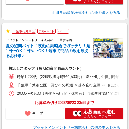
かんたん3ステップ！
山田食品産業株式会社
の他の求人をみる
千葉市花見川区
アルバイト
パート
★
アセットインベントリー株式会社 千葉営業所
夏の短期バイト！夜勤の高時給でガッチリ！週
担
1日〜OK！日払いOK！端末で商品の数を数え
自
るお仕事♪
手
棚卸しスタッフ（短期の夜間商品カウント）
履
学
時給1,200円（22時以降は時給1,500円） ※7〜9月の特別時
日
千葉県千葉市全区、及びその周辺 ※基本直行直帰 ※日によって店
給
20:00〜翌6:00（実働7〜8時間・休憩有） ※勤務開始時間に
応募締め切り2026/08/23 23:59まで
応募画面へ進む
キープ
かんたん3ステップ！
アセットインベントリー株式会社
の他の求人をみる