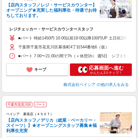
【店内スタッフ／レジ・サービスカウンター】
オープニング★充実した福利厚生・待遇でお待
ちしております。
て
未
レジチェッカー・サービスカウンタースタッフ
ア
ッ
■パート 時給1450円 10:00以前19:00以降100円UP 土日祝100円UP
千葉県千葉市花見川区幕張町4丁目544番地6（仮）
■パート 7:00〜21:00の間で7h（＋休憩1h） 週5日 シフト
応募画面へ進む
キープ
かんたん3ステップ！
株式会社ベイシア
の他の求人をみる
千葉市花見川区
パート
ベイシア 幕張店（４５０Ｔ）
【店内スタッフ／デリカ（総菜・ベーカリー・
スイーツ）】★オープニングスタッフ募集★福
利厚生充実
て