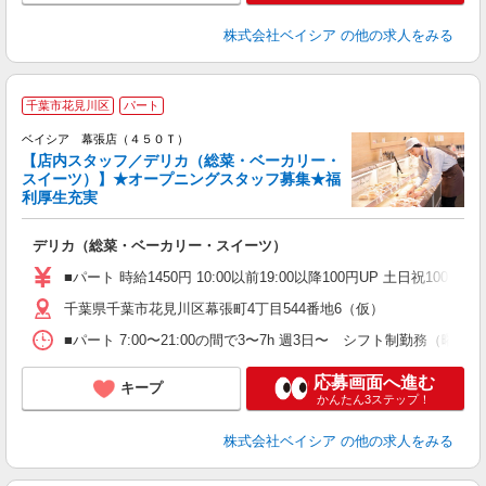
株式会社ベイシア
の他の求人をみる
千葉市花見川区
パート
ベイシア 幕張店（４５０Ｔ）
【店内スタッフ／デリカ（総菜・ベーカリー・
スイーツ）】★オープニングスタッフ募集★福
利厚生充実
て
未
デリカ（総菜・ベーカリー・スイーツ）
ア
短
■パート 時給1450円 10:00以前19:00以降100円UP 土日祝100円UP
K
千葉県千葉市花見川区幕張町4丁目544番地6（仮）
■パート 7:00〜21:00の間で3〜7h 週3日〜 シフト制
応募画面へ進む
キープ
かんたん3ステップ！
株式会社ベイシア
の他の求人をみる