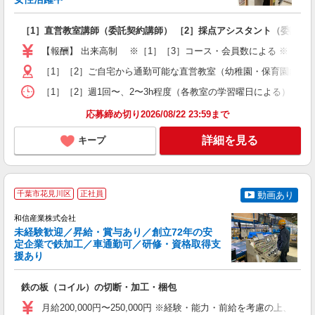
き
［1］直営教室講師（委託契約講師） ［2］採点アシスタント（委託契
女
ア
【報酬】 出来高制 ※［1］［3］コース・会員数による ※［2］勤務日
4
［1］［2］ご自宅から通勤可能な直営教室（幼稚園・保育園内、
［1］［2］週1回〜、2〜3h程度（各教室の学習曜日による） ［3］15
応募締め切り2026/08/22 23:59まで
詳細を見る
キープ
千葉市花見川区
正社員
動画あり
和信産業株式会社
未経験歓迎／昇給・賞与あり／創立72年の安
る
定企業で鉄加工／車通勤可／研修・資格取得支
援あり
住
鉄の板（コイル）の切断・加工・梱包
ボ
月給200,000円〜250,000円 ※経験・能力・前給を考慮の