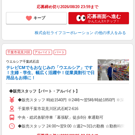
応募締め切り2026/08/20 23:59まで
応募画面へ進む
キープ
かんたん3ステップ！
株式会社ライフコーポレーション
の他の求人をみる
千葉市花見川区
アルバイト
パート
ウエルシア千葉武石店
テレビCMでもおなじみの「ウエルシア」です
！主婦・学生、幅広く活躍中！従業員割引で日
用品もお得に！
プ
◆販売スタッフ【パート・アルバイト】
高
務
◆販売スタッフ 時給1540円 ※24時〜翌5時/時給1850円 ※深
ー
千葉県千葉市花見川区武石町2-616
中央・総武各駅停車「幕張駅」徒歩8分 車通勤可
◆販売スタッフ 24:00〜翌9:00 ☆週2〜3日の勤務 ☆勤務時間