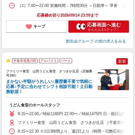
［1］7:00〜22:00 実働時間：7時間30分 ＜日勤帯＞ 早番 7:
応募締め切り2026/09/14 23:59まで
応募画面へ進む
キープ
かんたん3ステップ！
創生会グループ
の他の求人をみる
千葉市花見川区
アルバイト
パート
新着
★
ファミリー食堂 山田うどん食堂 さつきが丘店（店舗番
号189）
まかない半額がうれしい♪履歴書不要で気軽に
応募♪予定に合わせてシフト相談可能！土日勤
務歓迎！
お
未
うどん食堂のホールスタッフ
車
り
8:15〜22:00／時給1180円 22:00〜／時給1475円 日・祝日は時
ファミリー食堂 山田うどん食堂 さつきが丘店 （千葉県千葉市花見
8:15〜22:30 ※1日3時間より、週2日より（時間・日数応相談）