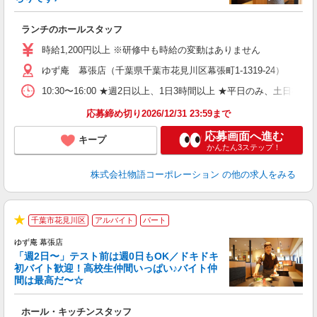
一
ランチのホールスタッフ
入
活
時給1,200円以上 ※研修中も時給の変動はありません
（
ゆず庵 幕張店（千葉県千葉市花見川区幕張町1-1319-24）
n
日
10:30〜16:00 ★週2日以上、1日3時間以上 ★平日のみ、
煙
あ
応募締め切り2026/12/31 23:59まで
応募画面へ進む
キープ
かんたん3ステップ！
株式会社物語コーポレーション
の他の求人をみる
千葉市花見川区
アルバイト
パート
★
ゆず庵 幕張店
「週2日〜」テスト前は週0日もOK／ドキドキ
初バイト歓迎！高校生仲間いっぱい♪バイト仲
間は最高だ〜☆
し
ホール・キッチンスタッフ
入