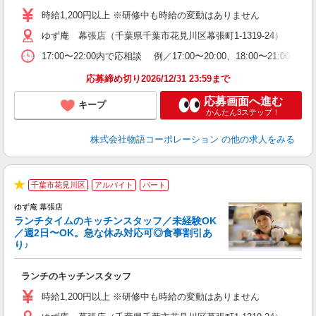
活
時給1,200円以上 ※研修中も時給の変動はありません
（
ゆず庵 幕張店（千葉県千葉市花見川区幕張町1-1319-24）
n
の
17:00〜22:00内で応相談 例／17:00〜20:00、18:0
上
な
応募締め切り2026/12/31 23:59まで
応募画面へ進む
キープ
かんたん3ステップ！
株式会社物語コーポレーション
の他の求人をみる
千葉市花見川区
アルバイト
パート
で
★
ゆず庵 幕張店
ランチタイムのキッチンスタッフ／未経験OK
／週2日〜OK。急な休み対応可◎食事割引あ
り♪
お
ランチのキッチンスタッフ
入
活
時給1,200円以上 ※研修中も時給の変動はありません
（