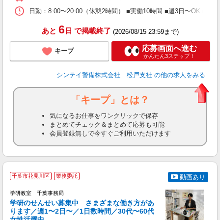
日勤：8:00〜20:00（休憩2時間） ■実働10時間 ■週3日〜O
6
あと
日
で掲載終了
(2026/08/15 23:59まで)
応募画面へ進む
キープ
かんたん3ステップ！
シンテイ警備株式会社 松戸支社
の他の求人をみる
「キープ」とは？
気になるお仕事をワンクリックで保存
まとめてチェック＆まとめて応募も可能
会員登録無しで今すぐご利用いただけます
全
千葉市花見川区
業務委託
動画あり
学研教室 千葉事務局
学研のせんせい募集中 さまざまな働き方があ
ります／週1〜2日〜／1日数時間／30代〜60代
を
女性活躍中