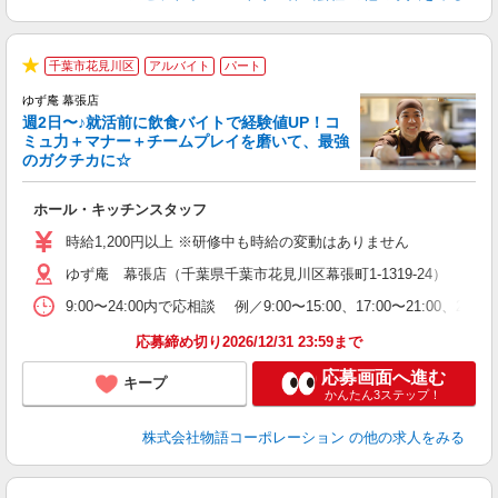
千葉市花見川区
アルバイト
パート
★
ゆず庵 幕張店
週2日〜♪就活前に飲食バイトで経験値UP！コ
ミュ力＋マナー＋チームプレイを磨いて、最強
のガクチカに☆
す
ホール・キッチンスタッフ
入
活
時給1,200円以上 ※研修中も時給の変動はありません
（
ゆず庵 幕張店（千葉県千葉市花見川区幕張町1-1319-24）
n
の
9:00〜24:00内で応相談 例／9:00〜15:00、17:00〜
上
な
応募締め切り2026/12/31 23:59まで
応募画面へ進む
キープ
かんたん3ステップ！
株式会社物語コーポレーション
の他の求人をみる