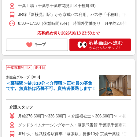
千葉工場（千葉県千葉市花見川区千種町39）
JR線「新検見川駅」から京成バス利用、バス停「千種町」下車、徒
8:30〜17:30（休憩時間75分） 時間外労働あり 月平均20時間 ≪1日の流
応募締め切り2026/10/13 23:59まで
応募画面へ進む
キープ
かんたん3ステップ！
千葉市花見川区
正社員
国
創生会グループ【019】
＜幕張駅＞徒歩10分＜介護職＞正社員の募集
です。無資格は応募不可。資格者優遇します！
す
ミ
～
介護スタッフ
月給276,600円〜336,600円 ＜介護福祉士＞306,600円〜
グッドタイムナーシングホーム・幕張弐番館 千葉県千葉市花見川区幕張
JR中央・総武線各駅停車「幕張駅」徒歩10分 京成千葉線「京成幕