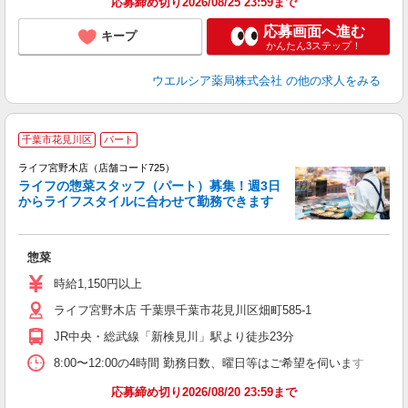
応募締め切り2026/08/25 23:59まで
応募画面へ進む
キープ
かんたん3ステップ！
ウエルシア薬局株式会社
の他の求人をみる
千葉市花見川区
パート
ライフ宮野木店（店舗コード725）
ライフの惣菜スタッフ（パート）募集！週3日
からライフスタイルに合わせて勤務できます
惣菜
未
～
時給1,150円以上
2
ライフ宮野木店 千葉県千葉市花見川区畑町585-1
JR中央・総武線「新検見川」駅より徒歩23分
8:00〜12:00の4時間 勤務日数、曜日等はご希望を伺います
応募締め切り2026/08/20 23:59まで