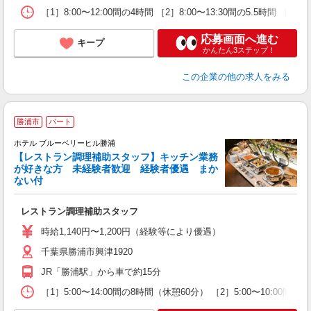
［1］8:00〜12:00間の4時間 ［2］8:00〜13:30間の5.5時間
応募画面へ進む
キープ
かんたん3ステップ！
この企業
の他の求人をみる
勝浦市
パート
ホテル ブルーベリーヒル勝浦
【レストラン調理補助スタッフ】キッチン業務
が好きな方 未経験者歓迎 経験者優遇 まか
ない付
境
レストラン調理補助スタッフ
時給1,140円〜1,200円（経験等により優遇）
千葉県勝浦市興津1920
JR「勝浦駅」から車で約15分
［1］5:00〜14:00間の8時間（休憩60分） ［2］5:00〜10:00