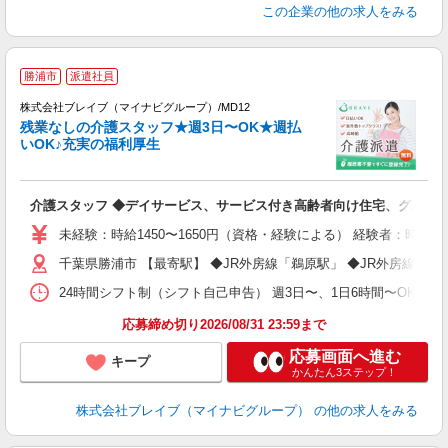
この企業
の他の求人をみる
勝浦市
派遣社員
株式会社ブレイブ（マイナビグループ）/MD12
残業なしの介護スタッフ★週3日〜OK★週払
いOK♪充実の福利厚生
ト
介護スタッフ ◆デイサービス、サービス付き高齢者向け住宅、グルー
入
ー
未経験：時給1450〜1650円（資格・経験による） 経験者：時給1
代
千葉県勝浦市 【最寄駅】 ◆JR外房線「鵜原駅」 ◆JR外房線「
O
24時間シフト制（シフト自己申告） 週3日〜、1日6時間〜OK 【勤務
応募締め切り2026/08/31 23:59まで
応募画面へ進む
キープ
かんたん3ステップ！
株式会社ブレイブ（マイナビグループ）
の他の求人をみる