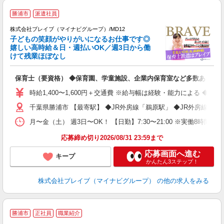
勝浦市
派遣社員
株式会社ブレイブ（マイナビグループ）/MD12
子どもの笑顔がやりがいになるお仕事です◎
嬉しい高時給＆日・週払いOK／週3日から働
タ
けて残業ほぼなし
払
の
保育士（要資格） ◆保育園、学童施設、企業内保育室など多数あり
フ
シ
時給1,400〜1,600円＋交通費 ※給与幅は経験・能力による ◆
千葉県勝浦市 【最寄駅】 ◆JR外房線「鵜原駅」 ◆JR外房線「
月〜金（土） 週3日〜OK！ 【日勤】7:30〜21:00 ※実働8時間
応募締め切り2026/08/31 23:59まで
応募画面へ進む
キープ
かんたん3ステップ！
株式会社ブレイブ（マイナビグループ）
の他の求人をみる
勝浦市
正社員
職業紹介