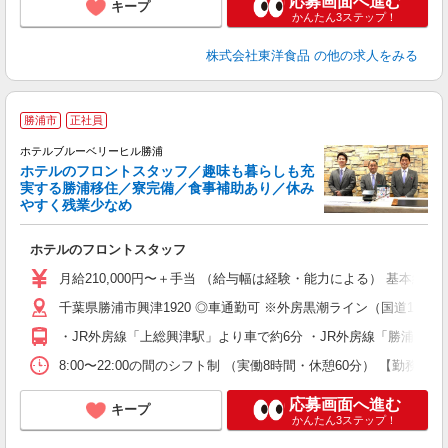
応募画面へ進む
キープ
かんたん3ステップ！
株式会社東洋食品
の他の求人をみる
勝浦市
正社員
ホテルブルーベリーヒル勝浦
ホテルのフロントスタッフ／趣味も暮らしも充
実する勝浦移住／寮完備／食事補助あり／休み
やすく残業少なめ
を
ホテルのフロントスタッフ
入
煙
月給210,000円〜＋手当 （給与幅は経験・能力による） 基本給1
満
千葉県勝浦市興津1920 ◎車通勤可 ※外房黒潮ライン（国道1
・JR外房線「上総興津駅」より車で約6分 ・JR外房線「勝浦駅」
研
8:00〜22:00の間のシフト制 （実働8時間・休憩60分） 【勤務シ
応募画面へ進む
キープ
かんたん3ステップ！