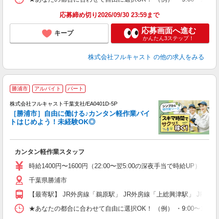
通
応募締め切り2026/09/30 23:59まで
応募画面へ進む
キープ
かんたん3ステップ！
株式会社フルキャスト
の他の求人をみる
勝浦市
アルバイト
パート
の
株式会社フルキャスト千葉支社/EA0401D-5P
躍
［勝浦市］自由に働ける♪カンタン軽作業バイ
□
トはじめよう！未経験OK◎
「
友
カンタン軽作業スタッフ
リ
～
時給1400円〜1600円（22:00〜翌5:00の深夜手当で時給UP） 
り
千葉県勝浦市
以
勤
【最寄駅】 JR外房線「鵜原駅」 JR外房線「上総興津駅」 JR外
車
支
★あなたの都合に合わせて自由に選択OK！ （例） ・9:00〜12:00 ・9:0