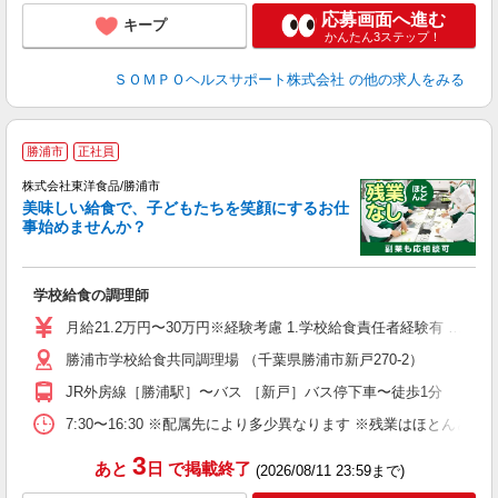
応募画面へ進む
キープ
かんたん3ステップ！
ＳＯＭＰＯヘルスサポート株式会社
の他の求人をみる
勝浦市
正社員
上
株式会社東洋食品/勝浦市
新
美味しい給食で、子どもたちを笑顔にするお仕
代
事始めませんか？
で
入
夫
学校給食の調理師
躍
み
月給21.2万円〜30万円※経験考慮 1.学校給食責任者経験有 …月
社
勝浦市学校給食共同調理場 （千葉県勝浦市新戸270-2）
JR外房線［勝浦駅］〜バス ［新戸］バス停下車〜徒歩1分
7:30〜16:30 ※配属先により多少異なります ※残業はほとん
3
あと
日
で掲載終了
(2026/08/11 23:59まで)