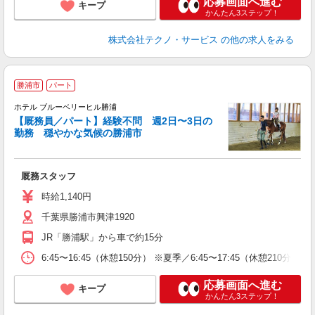
応募画面へ進む
キープ
かんたん3ステップ！
株式会社テクノ・サービス
の他の求人をみる
勝浦市
パート
ホテル ブルーベリーヒル勝浦
【厩務員／パート】経験不問 週2日〜3日の
勤務 穏やかな気候の勝浦市
に
囲
厩務スタッフ
昇
時給1,140円
千葉県勝浦市興津1920
JR「勝浦駅」から車で約15分
6:45〜16:45（休憩150分） ※夏季／6:45〜17:45（休憩210分）
応募画面へ進む
キープ
かんたん3ステップ！