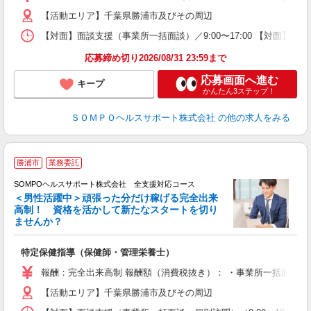
【活動エリア】千葉県勝浦市及びその周辺
【対面】面談支援（事業所一括面談）／9:00〜17:00 【対面】面
応募締め切り2026/08/31 23:59まで
応募画面へ進む
キープ
かんたん3ステップ！
ＳＯＭＰＯヘルスサポート株式会社
の他の求人をみる
勝浦市
業務委託
SOMPOヘルスサポート株式会社 全支援対応コース
＜男性活躍中＞頑張った分だけ稼げる完全出来
高制！ 資格を活かして新たなスタートを切り
ませんか？
支
特定保健指導（保健師・管理栄養士）
報酬：完全出来高制 報酬額（消費税抜き）： ・事業所一括面談(対面) 
【活動エリア】千葉県勝浦市及びその周辺