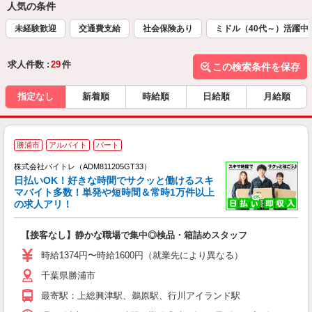
人気の条件
未経験歓迎
交通費支給
社会保険あり
ミドル（40代～）活躍中
求人件数 :
29
件
この検索条件を保存
指定なし
新着順
時給順
日給順
月給順
勝浦市
アルバイト
パート
株式会社バイトレ（ADM811205GT33）
く
日払いOK！好きな時間でサクッと働けるスキ
マバイト多数！単発や短時間＆常時1万件以上
☆
の求人アリ！
験
【接客なし】静かな職場で集中◎検品・箱詰めスタッフ
即
活
時給1374円〜時給1600円（就業先により異なる）
（
千葉県勝浦市
短
K
最寄駅：上総興津駅、鵜原駅、行川アイランド駅
日