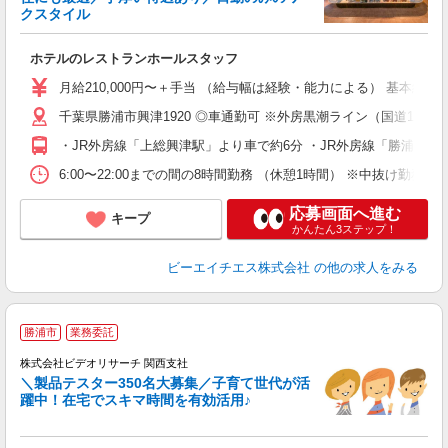
クスタイル
ら
ホテルのレストランホールスタッフ
入
せ
月給210,000円〜＋手当 （給与幅は経験・能力による） 基本給1
堂
千葉県勝浦市興津1920 ◎車通勤可 ※外房黒潮ライン（国道1
交
・JR外房線「上総興津駅」より車で約6分 ・JR外房線「勝浦駅」
イ
6:00〜22:00までの間の8時間勤務 （休憩1時間） ※中抜け勤務有
応募画面へ進む
キープ
かんたん3ステップ！
ビーエイチエス株式会社
の他の求人をみる
勝浦市
業務委託
株式会社ビデオリサーチ 関西支社
＼製品テスター350名大募集／子育て世代が活
躍中！在宅でスキマ時間を有効活用♪
募