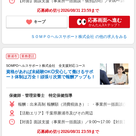
【対面】面談支援（事業所一括面談・個別訪問）／9:00〜18:00の
応募締め切り2026/08/31 23:59まで
応募画面へ進む
キープ
かんたん3ステップ！
ＳＯＭＰＯヘルスサポート株式会社
の他の求人をみる
勝浦市
業務委託
SOMPOヘルスサポート株式会社 全支援対応コース
資格があれば未経験OK◎安心して働けるサポ
ート体制は万全！頑張り次第で報酬アップも！
支
保健師・管理栄養士 特定保健指導
報酬：出来高制 報酬額（消費税抜き）： ・事業所一括面談(対面) 1日：
【活動エリア】千葉県勝浦市及びその周辺
【対面】面談支援（事業所一括面談）／9:00〜17:00 【対面】面
応募締め切り2026/08/31 23:59まで