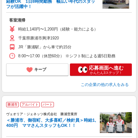
経験OK 1日8時間勤務 幅広い年代のスタッ
フが活躍中！
は
客室清掃
未
給
時給1,140円〜1,200円（経験・能力による）
千葉県勝浦市興津1920
JR「勝浦駅」から車で約15分
8:00〜17:00（休憩60分） ※シフト制による週5日勤務
応募画面へ進む
キープ
かんたん3ステップ！
この企業
の他の求人をみる
勝浦市
アルバイト
パート
ヴェオリア・ジェネッツ株式会社 勝浦営業所
＜勝浦市、御宿町、大多喜町／検針員＞時給1,
で
400円 ママさんスタッフもOK！！
待
入