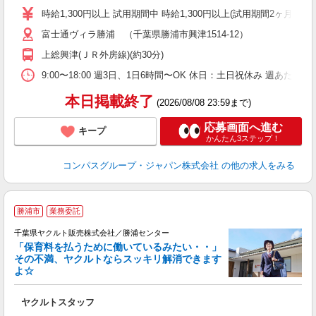
歓
時給1,300円以上 試用期間中 時給1,300円以上(試用期間2ヶ月
～
富士通ヴィラ勝浦 （千葉県勝浦市興津1514-12）
用
バ
上総興津(ＪＲ外房線)(約30分)
助
9:00〜18:00 週3日、1日6時間〜OK 休日：土日祝休み 週あたり
本日掲載終了
(2026/08/08 23:59まで)
応募画面へ進む
キープ
かんたん3ステップ！
コンパスグループ・ジャパン株式会社
の他の求人をみる
勝浦市
業務委託
千葉県ヤクルト販売株式会社／勝浦センター
「保育料を払うために働いているみたい・・」
その不満、ヤクルトならスッキリ解消できます
よ☆
し
未
ヤクルトスタッフ