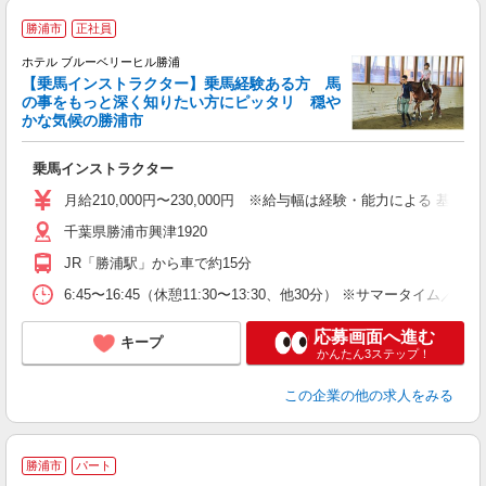
勝浦市
正社員
ホテル ブルーベリーヒル勝浦
【乗馬インストラクター】乗馬経験ある方 馬
の事をもっと深く知りたい方にピッタリ 穏や
かな気候の勝浦市
中
乗馬インストラクター
月給210,000円〜230,000円 ※給与幅は経験・能力による 基本
千葉県勝浦市興津1920
JR「勝浦駅」から車で約15分
6:45〜16:45（休憩11:30〜13:30、他30分） ※サマータイム／6:45
応募画面へ進む
キープ
かんたん3ステップ！
この企業
の他の求人をみる
勝浦市
パート