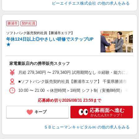
ビーエイチエス株式会社
の他の求人をみる
勝浦市
契約社員
ソフトバンク販売契約社員【勝浦市エリア】
年休124日以上◎やさしい研修でステップUP
で
★
ボ
ン
家電量販店内の携帯販売スタッフ
月給 279,340円 〜 279,340円 試用期間なし ※経験・能力による 
■ソフトバンク販売契約社員【勝浦市エリア】 千葉県勝浦市
10:00 〜 21:00 ＜休憩時間＞1時間 シフト制（実働8時間） 
応募締め切り2026/08/31 23:59まで
応募画面へ進む
キープ
かんたん3ステップ！
ＳＢヒューマンキャピタル㈱
の他の求人をみる