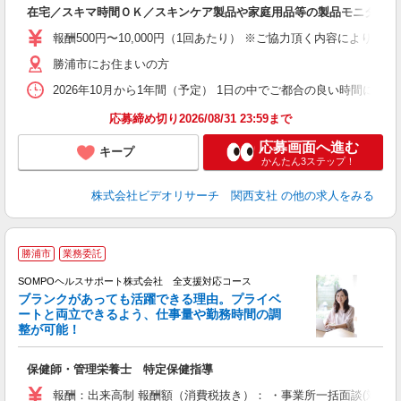
在宅／スキマ時間ＯＫ／スキンケア製品や家庭用品等の製品モニター／
報酬500円〜10,000円（1回あたり） ※ご協力頂く内容により異
勝浦市にお住まいの方
2026年10月から1年間（予定） 1日の中でご都合の良い時間に行
応募締め切り2026/08/31 23:59まで
応募画面へ進む
キープ
かんたん3ステップ！
株式会社ビデオリサーチ 関西支社
の他の求人をみる
勝浦市
業務委託
SOMPOヘルスサポート株式会社 全支援対応コース
ブランクがあっても活躍できる理由。プライベ
ートと両立できるよう、仕事量や勤務時間の調
整が可能！
支
保健師・管理栄養士 特定保健指導
報酬：出来高制 報酬額（消費税抜き）： ・事業所一括面談(対面) 1日：