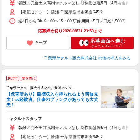
O
報酬／完全出来高制☆ノルマなし ◎稼働は週5日（4日も選択可）
【宅配センター】勝浦 千葉県勝浦市沢倉645-2
週4日からOK 9：00〜15：00 研修期間：5日／日給4,500円
応募締め切り2026/08/31 23:59まで
応募画面へ進む
キープ
かんたん3ステップ！
千葉県ヤクルト販売株式会社
の他の求人をみる
勝浦市
業務委託
千葉県ヤクルト販売株式会社／勝浦センター
【保育所あり】目標収入を得られるよう研修充
実！未経験者、仕事のブランクがあっても大丈
夫！
や
ヤクルトスタッフ
未
報酬／完全出来高制☆ノルマなし ◎稼働は週5日（4日も選択可）
【宅配センター】勝浦 千葉県勝浦市沢倉645-2