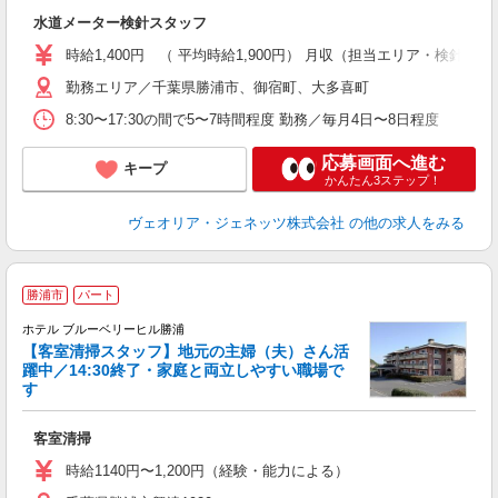
水道メーター検針スタッフ
時給1,400円 （ 平均時給1,900円） 月収（担当エリア・検針数に
勤務エリア／千葉県勝浦市、御宿町、大多喜町
8:30〜17:30の間で5〜7時間程度 勤務／毎月4日〜8日程度
応募画面へ進む
キープ
かんたん3ステップ！
ヴェオリア・ジェネッツ株式会社
の他の求人をみる
勝浦市
パート
時
ホテル ブルーベリーヒル勝浦
【客室清掃スタッフ】地元の主婦（夫）さん活
躍中／14:30終了・家庭と両立しやすい職場で
す
り
客室清掃
時給1140円〜1,200円（経験・能力による）