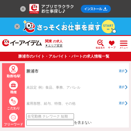
関東
の求人
▼エリア変更
勝浦市のバイト・アルバイト・パートの求人情報一覧
勝浦市
選択
勤務地/駅
未設定
例）食品、事務、アパレル
選択
職種
雇用形態、給与、特徴、その他
選択
こだわり
を含まない
フリーワード