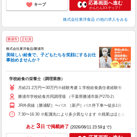
応募画面へ進む
キープ
かんたん3ステップ！
株式会社東洋食品
の他の求人をみる
勝浦市
正社員
上
株式会社東洋食品/勝浦市
新
美味しい給食で、子どもたちを笑顔にするお仕
代
事始めませんか？
で
入
夫
学校給食の栄養士（調理業務）
躍
み
月給21.2万円〜30万円※経験考慮 1.学校給食責任者経験有 …月
社
勝浦市学校給食共同調理場 （千葉県勝浦市新戸270-2）
JR外房線［勝浦駅］〜バス ［新戸］バス停下車〜徒歩1分
7:30〜16:30 ※配属先により多少異なります ※残業はほとん
3
あと
日
で掲載終了
(2026/08/11 23:59まで)