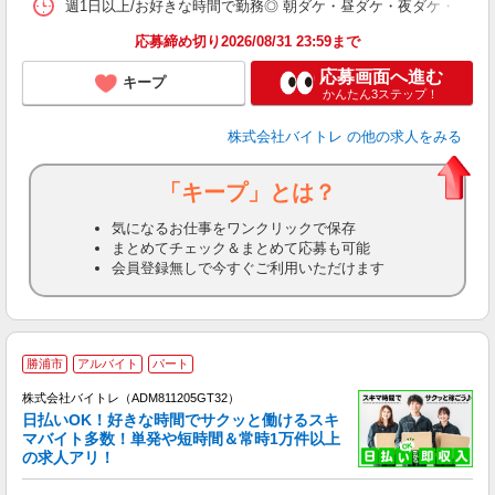
髪
週1日以上/お好きな時間で勤務◎ 朝ダケ・昼ダケ・夜ダケ・夜勤など、 ご自
応募締め切り2026/08/31 23:59まで
応募画面へ進む
キープ
かんたん3ステップ！
株式会社バイトレ
の他の求人をみる
「キープ」とは？
気になるお仕事をワンクリックで保存
まとめてチェック＆まとめて応募も可能
会員登録無しで今すぐご利用いただけます
勝浦市
アルバイト
パート
株式会社バイトレ（ADM811205GT32）
く
日払いOK！好きな時間でサクッと働けるスキ
マバイト多数！単発や短時間＆常時1万件以上
☆
の求人アリ！
験