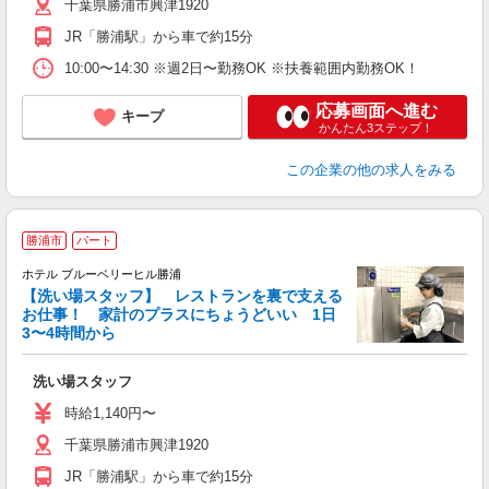
千葉県勝浦市興津1920
JR「勝浦駅」から車で約15分
10:00〜14:30 ※週2日〜勤務OK ※扶養範囲内勤務OK！
応募画面へ進む
キープ
かんたん3ステップ！
この企業
の他の求人をみる
勝浦市
パート
ホテル ブルーベリーヒル勝浦
【洗い場スタッフ】 レストランを裏で支える
お仕事！ 家計のプラスにちょうどいい 1日
3〜4時間から
2
た
洗い場スタッフ
時給1,140円〜
千葉県勝浦市興津1920
JR「勝浦駅」から車で約15分