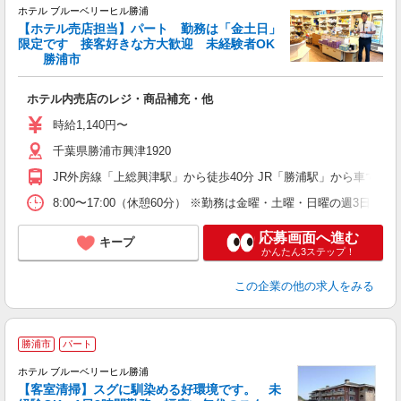
ホテル ブルーベリーヒル勝浦
【ホテル売店担当】パート 勤務は「金土日」
限定です 接客好きな方大歓迎 未経験者OK
勝浦市
ま
ホテル内売店のレジ・商品補充・他
時給1,140円〜
千葉県勝浦市興津1920
JR外房線「上総興津駅」から徒歩40分 JR「勝浦駅」から車で約1
8:00〜17:00（休憩60分） ※勤務は金曜・土曜・日曜の週3日程度
応募画面へ進む
キープ
かんたん3ステップ！
この企業
の他の求人をみる
勝浦市
パート
ホテル ブルーベリーヒル勝浦
【客室清掃】スグに馴染める好環境です。 未