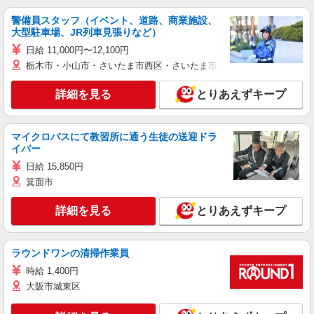
警備員スタッフ（イベント、道路、商業施設、
大型駐車場、JR列車見張りなど）
日給 11,000円〜12,100円
栃木市・小山市・さいたま市西区・さいたま市岩槻区・久喜市・蓮田
詳細を見る
とりあえずキープ
マイクロバスにて教習所に通う生徒の送迎ドラ
イバー
日給 15,850円
箕面市
詳細を見る
とりあえずキープ
ラウンドワンの清掃作業員
時給 1,400円
大阪市城東区