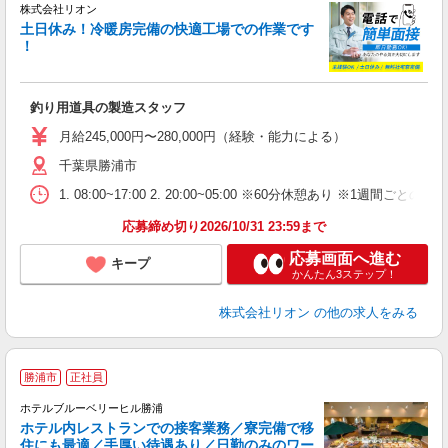
株式会社リオン
土日休み！冷暖房完備の快適工場での作業です
！
家
社
釣り用道具の製造スタッフ
入
場
月給245,000円〜280,000円（経験・能力による）
タ
千葉県勝浦市
額
業
1. 08:00~17:00 2. 20:00~05:00 ※60分休憩あり ※1週間ごとの2
あ
応募締め切り2026/10/31 23:59まで
応募画面へ進む
キープ
かんたん3ステップ！
株式会社リオン
の他の求人をみる
勝浦市
正社員
ホテルブルーベリーヒル勝浦
ホテル内レストランでの接客業務／寮完備で移
住にも最適／手厚い待遇あり／日勤のみのワー