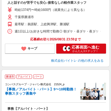
人と話すのが苦手でも安心♪接客なしの軽作業スタッフ
即
活
時給1374円〜時給1600円（就業先により異なる）
（
千葉県勝浦市
短
K
最寄駅：鵜原駅、上総興津駅、勝浦駅
日
髪
週1日以上/お好きな時間で勤務◎ 朝ダケ・昼ダケ・夜ダケ・夜勤など、 ご自
応募締め切り2026/08/31 23:59まで
応募画面へ進む
キープ
かんたん3ステップ！
株式会社バイトレ
の他の求人をみる
勝浦市
アルバイト
パート
コンパスグループ・ジャパン株式会社 21524_p
く
【事務／アルバイト・パート】9〜18時勤務！
事務スタッフ募集中
大
事務【アルバイト・パート】
入