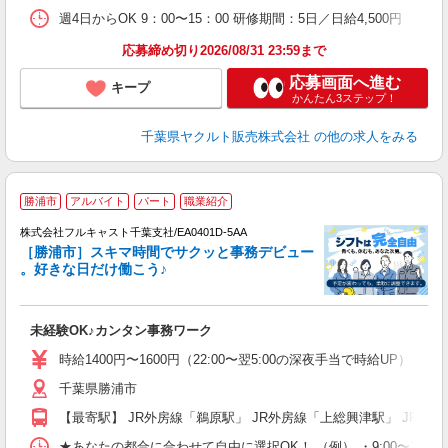
週4日からOK 9：00〜15：00 研修期間：5日／日給4,500円
応募締め切り2026/08/31 23:59まで
応募画面へ進む
キープ
かんたん3ステップ！
千葉県ヤクルト販売株式会社
の他の求人をみる
勝浦市
アルバイト
パート
職業紹介
株式会社フルキャスト千葉支社/EA0401D-5AA
［勝浦市］スキマ時間でサクッと事務デビュー
で
。好きな日だけ働こう♪
定
未経験OK♪カンタン事務ワーク
友
リ
時給1400円〜1600円（22:00〜翌5:00の深夜手当で時給UP） 
～
千葉県勝浦市
り
以
【最寄駅】 JR外房線「鵜原駅」 JR外房線「上総興津駅」 JR外
勤
バ
★あなたの都合に合わせて自由に選択OK！ （例） ・9:00〜12:00 ・9:0