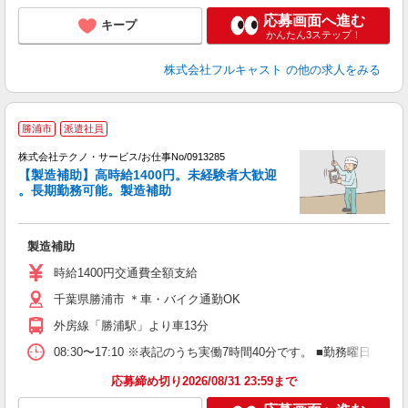
応募画面へ進む
キープ
かんたん3ステップ！
株式会社フルキャスト
の他の求人をみる
勝浦市
派遣社員
株式会社テクノ・サービス/お仕事No/0913285
あ
【製造補助】高時給1400円。未経験者大歓迎
。長期勤務可能。製造補助
せ
製造補助
履
高
時給1400円交通費全額支給
勤
千葉県勝浦市 ＊車・バイク通勤OK
り
外房線「勝浦駅」より車13分
08:30〜17:10 ※表記のうち実働7時間40分です。 ■勤務曜日
応募締め切り2026/08/31 23:59まで