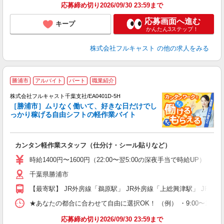
応募締め切り2026/09/30 23:59まで
応募画面へ進む
キープ
かんたん3ステップ！
株式会社フルキャスト
の他の求人をみる
勝浦市
アルバイト
パート
職業紹介
→
株式会社フルキャスト千葉支社/EA0401D-5H
ホ
［勝浦市］ムリなく働いて、好きな日だけでし
日
っかり稼げる自由シフトの軽作業バイト
E
?
友
カンタン軽作業スタッフ（仕分け・シール貼りなど）
リ
～
時給1400円〜1600円（22:00〜翌5:00の深夜手当で時給UP） 
り
千葉県勝浦市
以
勤
【最寄駅】 JR外房線「鵜原駅」 JR外房線「上総興津駅」 JR外
車
支
★あなたの都合に合わせて自由に選択OK！ （例） ・9:00〜12:00 ・9:0
応募締め切り2026/09/30 23:59まで