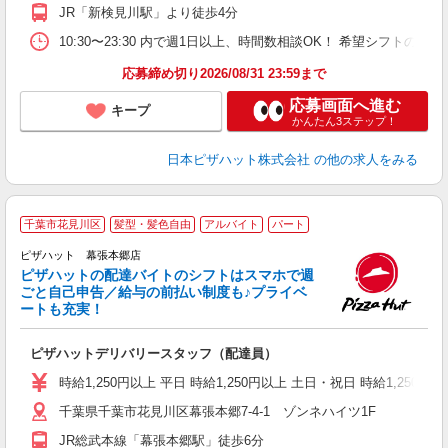
り
JR「新検見川駅」より徒歩4分
K
内
10:30〜23:30 内で週1日以上、時間数相談OK！ 希望シフト
応募締め切り2026/08/31 23:59まで
応募画面へ進む
キープ
かんたん3ステップ！
日本ピザハット株式会社
の他の求人をみる
千葉市花見川区
髪型・髪色自由
アルバイト
パート
ピザハット 幕張本郷店
ピザハットの配達バイトのシフトはスマホで週
ごと自己申告／給与の前払い制度も♪プライベ
ートも充実！
な
友
ピザハットデリバリースタッフ（配達員）
躍
（
時給1,250円以上 平日 時給1,250円以上 土日・祝日 時給1,250円以
中
千葉県千葉市花見川区幕張本郷7-4-1 ゾンネハイツ1F
ル
り
JR総武本線「幕張本郷駅」徒歩6分