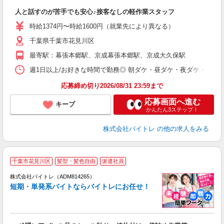
気
人と話すのが苦手でも安心♪接客なしの軽作業スタッフ
即
活
時給1374円〜時給1600円（就業先により異なる）
（
千葉県千葉市花見川区
短
K
最寄駅：幕張本郷駅、京成幕張本郷駅、京成大久保駅
日
髪
週1日以上/お好きな時間で勤務◎ 朝ダケ・昼ダケ・夜ダケ・夜勤など、 ご自
応募締め切り2026/08/31 23:59まで
応募画面へ進む
キープ
かんたん3ステップ！
株式会社バイトレ
の他の求人をみる
千葉市花見川区
髪型・髪色自由
派遣社員
ィ
株式会社バイトレ（ADM814265）
短期・単発系バイトならバイトレにお任せ！
い