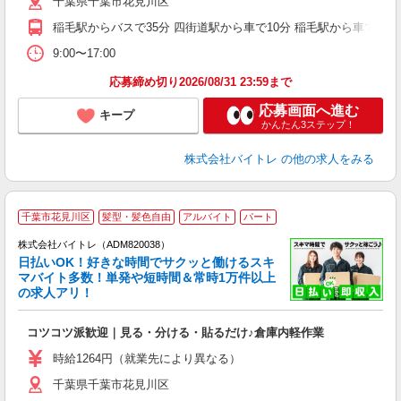
千葉県千葉市花見川区
煙
週
稲毛駅からバスで35分 四街道駅から車で10分 稲毛駅から車で20分
9:00〜17:00
応募締め切り2026/08/31 23:59まで
応募画面へ進む
キープ
かんたん3ステップ！
株式会社バイトレ
の他の求人をみる
千葉市花見川区
髪型・髪色自由
アルバイト
パート
株式会社バイトレ（ADM820038）
く
日払いOK！好きな時間でサクッと働けるスキ
マバイト多数！単発や短時間＆常時1万件以上
☆
の求人アリ！
験
コツコツ派歓迎｜見る・分ける・貼るだけ♪倉庫内軽作業
即
活
時給1264円（就業先により異なる）
（
千葉県千葉市花見川区
短