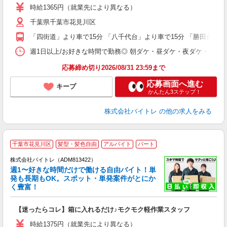
活
時給1365円（就業先により異なる）
（
千葉県千葉市花見川区
短
K
「四街道」より車で15分 「八千代台」より車で15分 「勝田台」よ
日
髪
週1日以上/お好きな時間で勤務◎ 朝ダケ・昼ダケ・夜ダケ・夜勤など、 ご自
応募締め切り2026/08/31 23:59まで
応募画面へ進む
キープ
かんたん3ステップ！
株式会社バイトレ
の他の求人をみる
千葉市花見川区
髪型・髪色自由
アルバイト
パート
株式会社バイトレ（ADM813422）
週1〜好きな時間だけで働ける自由バイト！単
発も長期もOK。スポット・単発案件がとにか
も
く豊富！
気
【迷ったらコレ】箱に入れるだけ♪モクモク軽作業スタッフ
即
活
時給1375円（就業先により異なる）