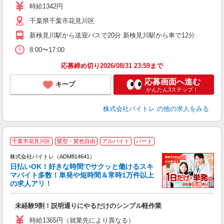
活
時給1342円
（
千葉県千葉市花見川区
煙
K.
新検見川駅から送迎バスで20分 新検見川駅から車で12分
8:00〜17:00
応募締め切り2026/08/31 23:59まで
応募画面へ進む
キープ
かんたん3ステップ！
株式会社バイトレ
の他の求人をみる
千葉市花見川区
髪型・髪色自由
アルバイト
パート
株式会社バイトレ（ADM814641）
く
日払いOK！好きな時間でサクッと働けるスキ
マバイト多数！単発や短時間＆常時1万件以上
☆
の求人アリ！
験
未経験9割！説明通りにやるだけのシンプル軽作業
即
活
時給1365円（就業先により異なる）