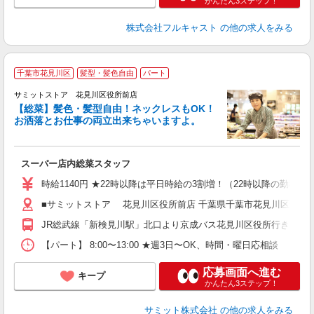
かんたん3ステップ！
株式会社フルキャスト
の他の求人をみる
千葉市花見川区
髪型・髪色自由
パート
サミットストア 花見川区役所前店
【総菜】髪色・髪型自由！ネックレスもOK！
お洒落とお仕事の両立出来ちゃいますよ。
頑
スーパー店内総菜スタッフ
入
活
時給1140円 ★22時以降は平日時給の3割増！（22時以降の勤務が
（
■サミットストア 花見川区役所前店 千葉県千葉市花見川区瑞穂2-1
由
JR総武線「新検見川駅」北口より京成バス花見川区役所行き、「
【パート】 8:00〜13:00 ★週3日〜OK、時間・曜日応相談
応募画面へ進む
キープ
かんたん3ステップ！
サミット株式会社
の他の求人をみる