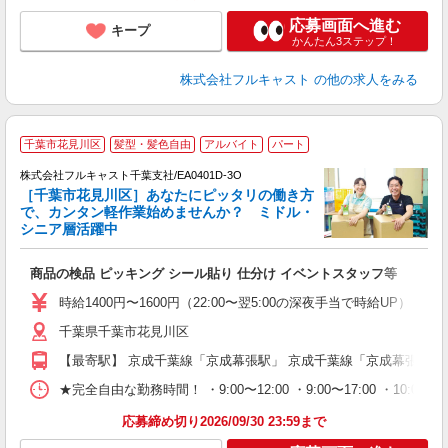
応募画面へ進む
キープ
かんたん3ステップ！
株式会社フルキャスト
の他の求人をみる
千葉市花見川区
髪型・髪色自由
アルバイト
パート
株式会社フルキャスト千葉支社/EA0401D-3O
［千葉市花見川区］あなたにピッタリの働き方
で、カンタン軽作業始めませんか？ ミドル・
シニア層活躍中
フ
商品の検品 ピッキング シール貼り 仕分け イベントスタッフ等
友
リ
時給1400円〜1600円（22:00〜翌5:00の深夜手当で時給UP） 
～
千葉県千葉市花見川区
り
以
【最寄駅】 京成千葉線「京成幕張駅」 京成千葉線「京成幕張本郷
勤
車
★完全自由な勤務時間！ ・9:00〜12:00 ・9:00〜17:00 ・10
支
応募締め切り2026/09/30 23:59まで