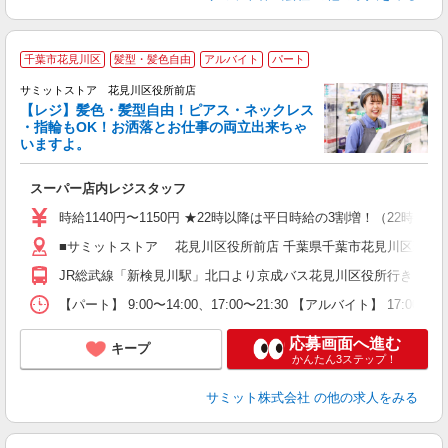
千葉市花見川区
髪型・髪色自由
アルバイト
パート
サミットストア 花見川区役所前店
【レジ】髪色・髪型自由！ピアス・ネックレス
・指輪もOK！お洒落とお仕事の両立出来ちゃ
いますよ。
頑
スーパー店内レジスタッフ
入
活
時給1140円〜1150円 ★22時以降は平日時給の3割増！（22時以
（
■サミットストア 花見川区役所前店 千葉県千葉市花見川区瑞穂2-1
由
JR総武線「新検見川駅」北口より京成バス花見川区役所行き、「
【パート】 9:00〜14:00、17:00〜21:30 【アルバイト】 17:0
応募画面へ進む
キープ
かんたん3ステップ！
サミット株式会社
の他の求人をみる