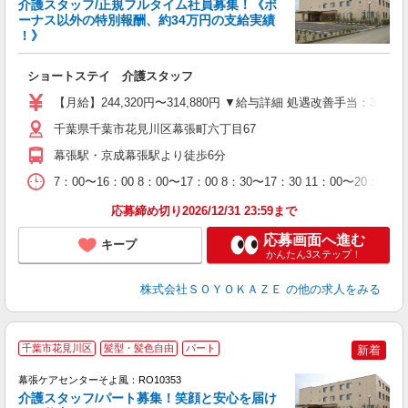
介護スタッフ/正規フルタイム社員募集！《ボ
ーナス以外の特別報酬、約34万円の支給実績
！》
す
入
ショートステイ 介護スタッフ
中
り
【月給】244,320円〜314,880円 ▼給与詳細 処遇改善手当：3
深
バ
千葉県千葉市花見川区幕張町六丁目67
幕張駅・京成幕張駅より徒歩6分
7：00〜16：00 8：00〜17：00 8：30〜17：30 11：00〜20：00 
応募締め切り2026/12/31 23:59まで
応募画面へ進む
キープ
かんたん3ステップ！
株式会社ＳＯＹＯＫＡＺＥ
の他の求人をみる
千葉市花見川区
髪型・髪色自由
パート
新着
幕張ケアセンターそよ風：RO10353
介護スタッフ/パート募集！笑顔と安心を届け