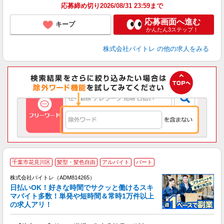
応募締め切り2026/08/31 23:59まで
応募画面へ進む
キープ
かんたん3ステップ！
株式会社バイトレ
の他の求人をみる
千葉市花見川区
髪型・髪色自由
アルバイト
パート
株式会社バイトレ（ADM814265）
く
日払いOK！好きな時間でサクッと働けるスキ
マバイト多数！単発や短時間＆常時1万件以上
☆
の求人アリ！
験