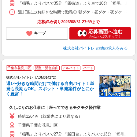
K
「稲毛」よりバスで35分 「四街道」より車で10分 「稲毛」より車
日
髪
週1日以上/お好きな時間で勤務◎ 朝ダケ・昼ダケ・夜ダケ・夜勤など、 ご自
応募締め切り2026/08/31 23:59まで
応募画面へ進む
キープ
かんたん3ステップ！
株式会社バイトレ
の他の求人をみる
千葉市花見川区
髪型・髪色自由
アルバイト
パート
株式会社バイトレ（ADM814272）
週1〜好きな時間だけで働ける自由バイト！単
発も長期もOK。スポット・単発案件がとにか
も
く豊富！
気
久しぶりのお仕事に｜座ってできるモクモク軽作業
即
活
時給1264円（就業先により異なる）
（
千葉県千葉市花見川区
短
K
「稲毛」よりバスで27分 「勝田台」よりバスで13分 「稲毛」より
日