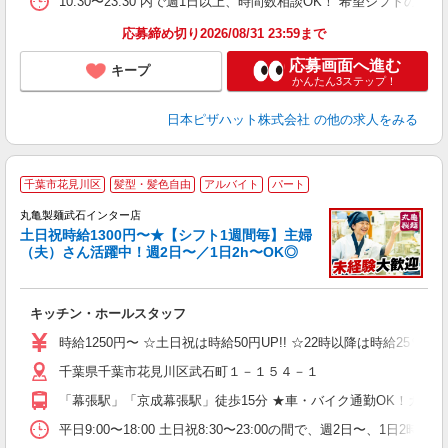
10:30〜23:30 内で週1日以上、時間数相談OK！ 希望シフト
応募締め切り2026/08/31 23:59まで
応募画面へ進む
キープ
かんたん3ステップ！
日本ピザハット株式会社
の他の求人をみる
千葉市花見川区
髪型・髪色自由
アルバイト
パート
丸亀製麺武石インター店
土日祝時給1300円〜★【シフト1週間毎】主婦
（夫）さん活躍中！週2日〜／1日2h〜OK◎
ル
キッチン・ホールスタッフ
入
者
時給1250円〜 ☆土日祝は時給50円UP!! ☆22時以降は時給25％U
歓
千葉県千葉市花見川区武石町１－１５４－１
～
り
「幕張駅」「京成幕張駅」徒歩15分 ★車・バイク通勤OK！ガソ
勤
べ
平日9:00〜18:00 土日祝8:30〜23:00の間で、週2日
迎