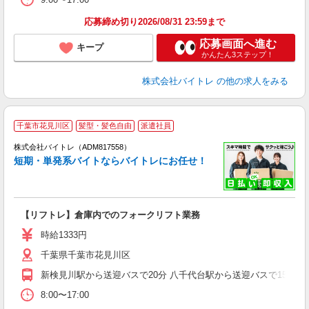
応募締め切り2026/08/31 23:59まで
応募画面へ進む
キープ
かんたん3ステップ！
株式会社バイトレ
の他の求人をみる
千葉市花見川区
髪型・髪色自由
派遣社員
ィ
株式会社バイトレ（ADM817558）
短期・単発系バイトならバイトレにお任せ！
い
【リフトレ】倉庫内でのフォークリフト業務
即
活
時給1333円
（
千葉県千葉市花見川区
煙
K.
新検見川駅から送迎バスで20分 八千代台駅から送迎バスで15分
8:00〜17:00