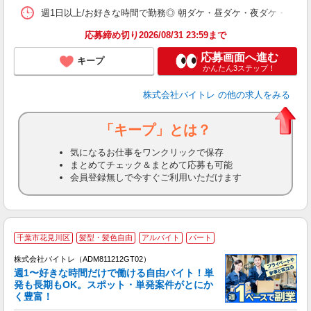
髪
週1日以上/お好きな時間で勤務◎ 朝ダケ・昼ダケ・夜ダケ・夜勤など、 ご自
応募締め切り2026/08/31 23:59まで
応募画面へ進む
キープ
かんたん3ステップ！
株式会社バイトレ
の他の求人をみる
「キープ」とは？
気になるお仕事をワンクリックで保存
まとめてチェック＆まとめて応募も可能
会員登録無しで今すぐご利用いただけます
千葉市花見川区
髪型・髪色自由
アルバイト
パート
株式会社バイトレ（ADM811212GT02）
週1〜好きな時間だけで働ける自由バイト！単
発も長期もOK。スポット・単発案件がとにか
も
く豊富！