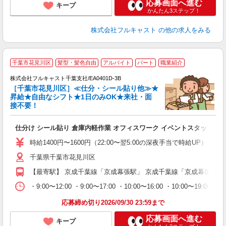
応募画面へ進む
キープ
かんたん3ステップ！
株式会社フルキャスト
の他の求人をみる
大
千葉市花見川区
髪型・髪色自由
アルバイト
パート
職業紹介
ャ
回
株式会社フルキャスト千葉支社/EA0401D-3B
［千葉市花見川区］≪仕分・シール貼り他≫★
昇給★自由なシフト★1日のみOK★来社・面
接不要！
み
友
仕分け シール貼り 倉庫内軽作業 オフィスワーク イベントスタッフ等
リ
～
時給1400円〜1600円（22:00〜翌5:00の深夜手当で時給UP） 
り
千葉県千葉市花見川区
以
勤
【最寄駅】 京成千葉線「京成幕張駅」 京成千葉線「京成幕張本郷
車
支
・9:00〜12:00 ・9:00〜17:00 ・10:00〜16:00 ・10
応募締め切り2026/09/30 23:59まで
応募画面へ進む
キープ