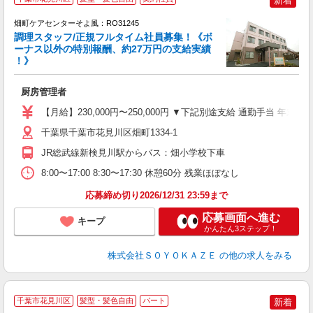
新着
畑町ケアセンターそよ風：RO31245
調理スタッフ/正規フルタイム社員募集！《ボ
ーナス以外の特別報酬、約27万円の支給実績
！》
月
入
厨房管理者
中
り
【月給】230,000円〜250,000円 ▼下記別途支給 通勤手当 年末
夕
千葉県千葉市花見川区畑町1334-1
JR総武線新検見川駅からバス：畑小学校下車
8:00〜17:00 8:30〜17:30 休憩60分 残業ほぼなし
応募締め切り2026/12/31 23:59まで
応募画面へ進む
キープ
かんたん3ステップ！
株式会社ＳＯＹＯＫＡＺＥ
の他の求人をみる
千葉市花見川区
髪型・髪色自由
パート
新着