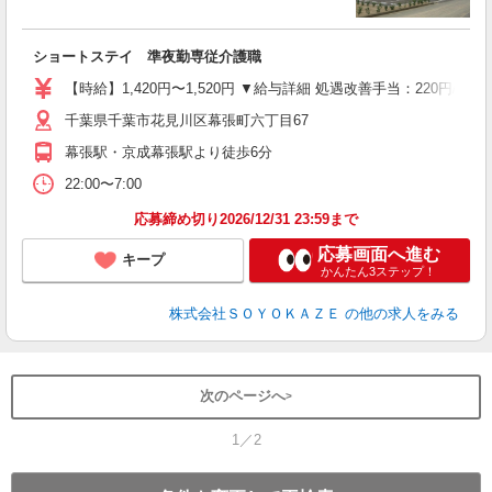
す
入
ショートステイ 準夜勤専従介護職
中
り
【時給】1,420円〜1,520円 ▼給与詳細 処遇改善手当：220円/時
K
K
千葉県千葉市花見川区幕張町六丁目67
員
幕張駅・京成幕張駅より徒歩6分
22:00〜7:00
応募締め切り2026/12/31 23:59まで
応募画面へ進む
キープ
かんたん3ステップ！
株式会社ＳＯＹＯＫＡＺＥ
の他の求人をみる
次のページへ
1／2