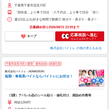
（
千葉県千葉市花見川区
短
K
「四街道」より車で15分 「八千代台」より車で15分 「勝田台」よ
日
髪
週1日以上/お好きな時間で勤務◎ 朝ダケ・昼ダケ・夜ダケ・夜勤など、 ご自
応募締め切り2026/08/31 23:59まで
応募画面へ進む
キープ
かんたん3ステップ！
株式会社バイトレ
の他の求人をみる
千葉市花見川区
髪型・髪色自由
派遣社員
ィ
株式会社バイトレ（ADM820038）
短期・単発系バイトならバイトレにお任せ！
い
（3課）アパレル品のシール貼り・値札付け、袋詰め作業等
即
活
時給1264円
（