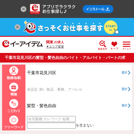
関東
の求人
▼エリア変更
千葉市花見川区の髪型・髪色自由のバイト・アルバイト・パートの求
人情報一覧
千葉市花見川区
選択
勤務地/駅
未設定
例）食品、事務、アパレル
選択
職種
髪型・髪色自由
選択
こだわり
を含まない
フリーワード