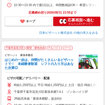
K
10:30〜23:30 内で週1日以上、時間数相談OK！ 希望シフト
応募締め切り2026/08/31 23:59まで
応募画面へ進む
キープ
かんたん3ステップ！
日本ピザハット株式会社
の他の求人をみる
千葉市花見川区
髪型・髪色自由
アルバイト
パート
♪
ピザハット 幕張本郷店
はじめの一歩は、仲間がたくさんいるピザハッ
トで！ 未経験者歓迎 シフトの入り方はあな
れ
た次第◎
友
躍
ピザの宅配／デリバリー・配達
（
中
時給1,250円以上 平日 時給1,250円以上 土日・祝日 時給1,250円以
ル
千葉県千葉市花見川区幕張本郷7-4-1 ゾンネハイツ1F
支
あ
JR総武本線「幕張本郷駅」徒歩6分