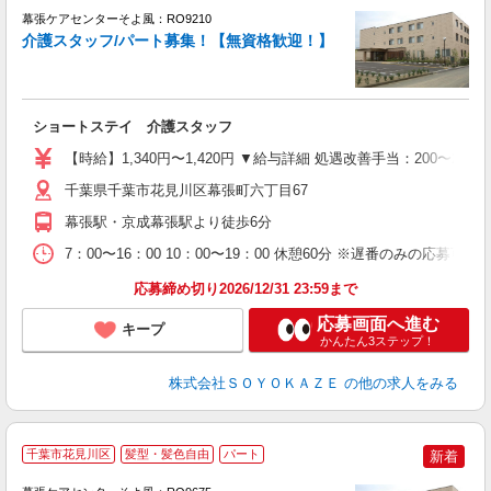
幕張ケアセンターそよ風：RO9210
介護スタッフ/パート募集！【無資格歓迎！】
す
入
ショートステイ 介護スタッフ
中
り
【時給】1,340円〜1,420円 ▼給与詳細 処遇改善手当：200〜2
歓
げ
千葉県千葉市花見川区幕張町六丁目67
取
幕張駅・京成幕張駅より徒歩6分
7：00〜16：00 10：00〜19：00 休憩60分 ※遅番のみの応募可能
応募締め切り2026/12/31 23:59まで
応募画面へ進む
キープ
かんたん3ステップ！
株式会社ＳＯＹＯＫＡＺＥ
の他の求人をみる
千葉市花見川区
髪型・髪色自由
パート
新着