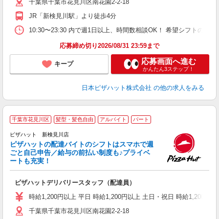
千葉県千葉市花見川区南花園2-2-18
支
あ
JR「新検見川駅」より徒歩4分
期
10:30〜23:30 内で週1日以上、時間数相談OK！ 希望シフト
応募締め切り2026/08/31 23:59まで
応募画面へ進む
キープ
かんたん3ステップ！
日本ピザハット株式会社
の他の求人をみる
千葉市花見川区
髪型・髪色自由
アルバイト
パート
ピザハット 新検見川店
ピザハットの配達バイトのシフトはスマホで週
ごと自己申告／給与の前払い制度も♪プライベ
ートも充実！
な
友
ピザハットデリバリースタッフ（配達員）
躍
（
時給1,200円以上 平日 時給1,200円以上 土日・祝日 時給1,200円以
中
千葉県千葉市花見川区南花園2-2-18
ル