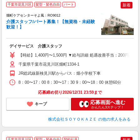
千葉市花見川区
髪型・髪色自由
パート
新着
畑町ケアセンターそよ風：RO9012
介護スタッフ/パート募集！【無資格・未経験
歓迎！】
す
入
デイサービス 介護スタッフ
中
り
【時給】1,400円〜1,500円 ▼給与詳細 処遇改善手当：200円
ブ
通
千葉県千葉市花見川区畑町1334-1
用
JR総武線新検見川駅からバス：畑小学校下車
8：00〜17：00 8：30〜17：30 9：00〜18：00 休憩60分
応募締め切り2026/12/31 23:59まで
応募画面へ進む
キープ
かんたん3ステップ！
株式会社ＳＯＹＯＫＡＺＥ
の他の求人をみる
千葉市花見川区
髪型・髪色自由
契約社員