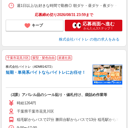
髪
週1日以上/お好きな時間で勤務◎ 朝ダケ・昼ダケ・夜ダケ・夜勤など、 ご自
応募締め切り2026/08/31 23:59まで
応募画面へ進む
キープ
かんたん3ステップ！
株式会社バイトレ
の他の求人をみる
千葉市花見川区
髪型・髪色自由
派遣社員
ィ
株式会社バイトレ（ADM814272）
短期・単発系バイトならバイトレにお任せ！
い
（2課）アパレル品のシール貼り・値札付け、袋詰め作業等
即
活
時給1264円
（
千葉県千葉市花見川区
煙
週
稲毛駅からバスで27分 勝田台駅からバスで13分 稲毛駅から車で2
9:00〜17:00