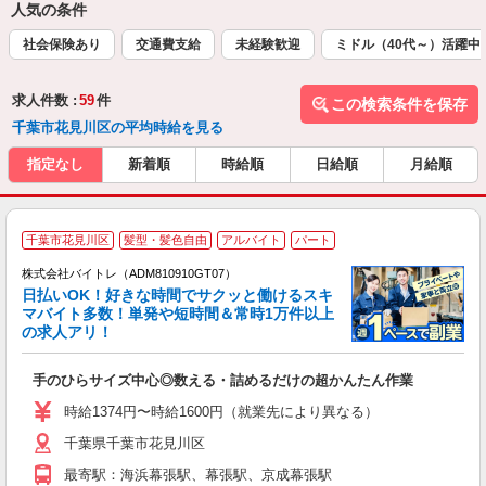
人気の条件
社会保険あり
交通費支給
未経験歓迎
ミドル（40代～）活躍中
求人件数 :
59
件
この検索条件を保存
千葉市花見川区の平均時給を見る
指定なし
新着順
時給順
日給順
月給順
千葉市花見川区
髪型・髪色自由
アルバイト
パート
株式会社バイトレ（ADM810910GT07）
く
日払いOK！好きな時間でサクッと働けるスキ
マバイト多数！単発や短時間＆常時1万件以上
☆
の求人アリ！
験
手のひらサイズ中心◎数える・詰めるだけの超かんたん作業
即
活
時給1374円〜時給1600円（就業先により異なる）
（
千葉県千葉市花見川区
短
K
最寄駅：海浜幕張駅、幕張駅、京成幕張駅
日