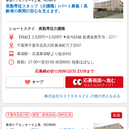
幕張ケアセンターそよ風：RO9675
夜勤専従スタッフ（介護職）/パート募集！高
齢者の夜間の安心を支えます。
す
入
ショートステイ 夜勤専従介護職
中
り
【時給】1,520円〜1,620円 ▼給与詳細 処遇改善手当：220円
婦
夜
千葉県千葉市花見川区幕張町六丁目67
勤
幕張駅・京成幕張駅より徒歩6分
夜勤）17:00〜翌10:00 休憩60分 残業ほぼなし
応募締め切り2026/12/31 23:59まで
応募画面へ進む
キープ
かんたん3ステップ！
株式会社ＳＯＹＯＫＡＺＥ
の他の求人をみる
千葉市花見川区
髪型・髪色自由
契約社員
新着
幕張ケアセンターそよ風：RO9090