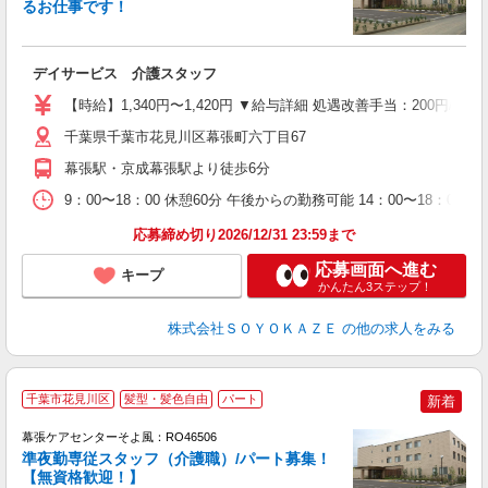
るお仕事です！
す
入
デイサービス 介護スタッフ
中
り
【時給】1,340円〜1,420円 ▼給与詳細 処遇改善手当：200円
K
O
千葉県千葉市花見川区幕張町六丁目67
社
幕張駅・京成幕張駅より徒歩6分
9：00〜18：00 休憩60分 午後からの勤務可能 14：00〜18：00 15
応募締め切り2026/12/31 23:59まで
応募画面へ進む
キープ
かんたん3ステップ！
株式会社ＳＯＹＯＫＡＺＥ
の他の求人をみる
千葉市花見川区
髪型・髪色自由
パート
新着
幕張ケアセンターそよ風：RO46506
準夜勤専従スタッフ（介護職）/パート募集！
【無資格歓迎！】