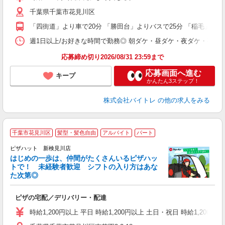
（
千葉県千葉市花見川区
短
K
「四街道」より車で20分 「勝田台」よりバスで25分 「稲毛」より
日
髪
週1日以上/お好きな時間で勤務◎ 朝ダケ・昼ダケ・夜ダケ・夜勤など、 ご自
応募締め切り2026/08/31 23:59まで
応募画面へ進む
キープ
かんたん3ステップ！
株式会社バイトレ
の他の求人をみる
千葉市花見川区
髪型・髪色自由
アルバイト
パート
♪
ピザハット 新検見川店
はじめの一歩は、仲間がたくさんいるピザハッ
トで！ 未経験者歓迎 シフトの入り方はあな
れ
た次第◎
友
躍
ピザの宅配／デリバリー・配達
（
中
時給1,200円以上 平日 時給1,200円以上 土日・祝日 時給1,200円以
ル