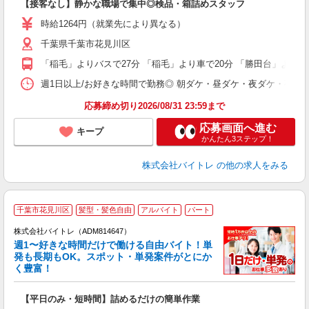
【接客なし】静かな職場で集中◎検品・箱詰めスタッフ
即
活
時給1264円（就業先により異なる）
（
千葉県千葉市花見川区
短
K
「稲毛」よりバスで27分 「稲毛」より車で20分 「勝田台」よりバ
日
髪
週1日以上/お好きな時間で勤務◎ 朝ダケ・昼ダケ・夜ダケ・夜勤など、 ご自
応募締め切り2026/08/31 23:59まで
応募画面へ進む
キープ
かんたん3ステップ！
株式会社バイトレ
の他の求人をみる
千葉市花見川区
髪型・髪色自由
アルバイト
パート
株式会社バイトレ（ADM814647）
週1〜好きな時間だけで働ける自由バイト！単
発も長期もOK。スポット・単発案件がとにか
も
く豊富！
気
【平日のみ・短時間】詰めるだけの簡単作業
即