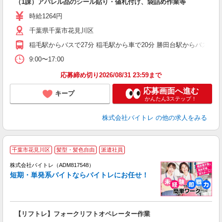
（1課）アパレル品のシール貼り・値札付け、袋詰め作業等
即
活
時給1264円
（
千葉県千葉市花見川区
煙
週
稲毛駅からバスで27分 稲毛駅から車で20分 勝田台駅からバスで1
9:00〜17:00
応募締め切り2026/08/31 23:59まで
応募画面へ進む
キープ
かんたん3ステップ！
株式会社バイトレ
の他の求人をみる
千葉市花見川区
髪型・髪色自由
派遣社員
ィ
株式会社バイトレ（ADM817548）
短期・単発系バイトならバイトレにお任せ！
い
【リフトレ】フォークリフトオペレーター作業
即