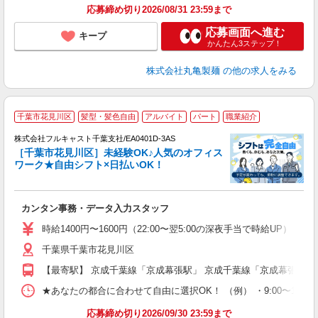
応募締め切り2026/08/31 23:59まで
応募画面へ進む
キープ
かんたん3ステップ！
株式会社丸亀製麺
の他の求人をみる
千葉市花見川区
髪型・髪色自由
アルバイト
パート
職業紹介
株式会社フルキャスト千葉支社/EA0401D-3AS
［千葉市花見川区］未経験OK♪人気のオフィス
ワーク★自由シフト×日払いOK！
ス
カンタン事務・データ入力スタッフ
友
リ
時給1400円〜1600円（22:00〜翌5:00の深夜手当で時給UP） 
～
千葉県千葉市花見川区
り
以
【最寄駅】 京成千葉線「京成幕張駅」 京成千葉線「京成幕張本郷
勤
バ
★あなたの都合に合わせて自由に選択OK！ （例） ・9:00〜12:00 ・9:0
通
応募締め切り2026/09/30 23:59まで