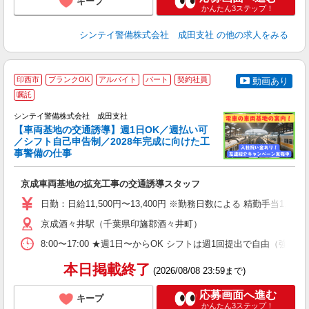
キープ
かんたん3ステップ！
シンテイ警備株式会社 成田支社
の他の求人をみる
印西市
ブランクOK
アルバイト
パート
契約社員
動画あり
嘱託
し
シンテイ警備株式会社 成田支社
【車両基地の交通誘導】週1日OK／週払い可
／シフト自己申告制／2028年完成に向けた工
日
事警備の仕事
3.
入
京成車両基地の拡充工事の交通誘導スタッフ
場
者
日勤：日給11,500円〜13,400円 ※勤務日数による 精勤手当
歓
～
京成酒々井駅（千葉県印旛郡酒々井町）
O
8:00〜17:00 ★週1日〜からOK シフトは週1回提出で自由
ヶ
0.
本日掲載終了
(2026/08/08 23:59まで)
応募画面へ進む
キープ
かんたん3ステップ！