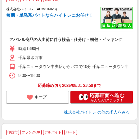
ィ
株式会社バイトレ（ADM816023）
短期・単発系バイトならバイトレにお任せ！
い
アパレル商品の入出荷に伴う検品・仕分け・梱包・ピッキング
即
活
時給1390円
（
千葉県印西市
煙
～
千葉ニュータウン中央駅からバスで10分 千葉ニュータウン中央駅か
9:00〜18:00
応募締め切り2026/08/31 23:59まで
応募画面へ進む
キープ
かんたん3ステップ！
株式会社バイトレ
の他の求人をみる
印西市
ブランクOK
アルバイト
パート