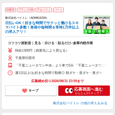
印西市
ブランクOK
アルバイト
パート
株式会社バイトレ（ADM816259）
く
日払いOK！好きな時間でサクッと働けるスキ
マバイト多数！単発や短時間＆常時1万件以上
☆
の求人アリ！
験
コツコツ派歓迎｜見る・分ける・貼るだけ♪倉庫内軽作業
即
活
時給1300円（就業先により異なる）
（
千葉県印西市
短
K
「千葉ニュータウン中央」より車で5分 「千葉ニュータウン中央」
日
髪
週1日以上/お好きな時間で勤務◎ 朝ダケ・昼ダケ・夜ダケ・夜勤など、 ご自
応募締め切り2026/08/31 23:59まで
応募画面へ進む
キープ
かんたん3ステップ！
株式会社バイトレ
の他の求人をみる