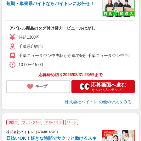
短期・単発系バイトならバイトレにお任せ！
い
アパレル商品のタグ付け替え・ビニールはがし
即
活
時給1300円
（
千葉県印西市
煙
週
千葉ニュータウン中央駅から車で5分 千葉ニュータウン中央駅から
10:00〜15:00
応募締め切り2026/08/31 23:59まで
応募画面へ進む
キープ
かんたん3ステップ！
株式会社バイトレ
の他の求人をみる
印西市
ブランクOK
アルバイト
パート
株式会社バイトレ（ADM814570）
く
日払いOK！好きな時間でサクッと働けるスキ