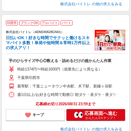
株式会社バイトレ
の他の求人をみる
印西市
ブランクOK
アルバイト
パート
株式会社バイトレ（ADM240628GN01）
く
日払いOK！好きな時間でサクッと働けるスキ
マバイト多数！単発や短時間＆常時1万件以上
☆
の求人アリ！
験
手のひらサイズ中心◎数える・詰めるだけの超かんたん作業
即
活
時給1374円〜時給1600円（就業先により異なる）
（
千葉県印西市
短
K
最寄駅：千葉ニュータウン中央駅、木下駅、新鎌ヶ谷駅
日
髪
週1日以上/お好きな時間で勤務◎ 朝ダケ・昼ダケ・夜ダケ・夜勤など、 ご自
応募締め切り2026/08/31 23:59まで
応募画面へ進む
キープ
かんたん3ステップ！
株式会社バイトレ
の他の求人をみる