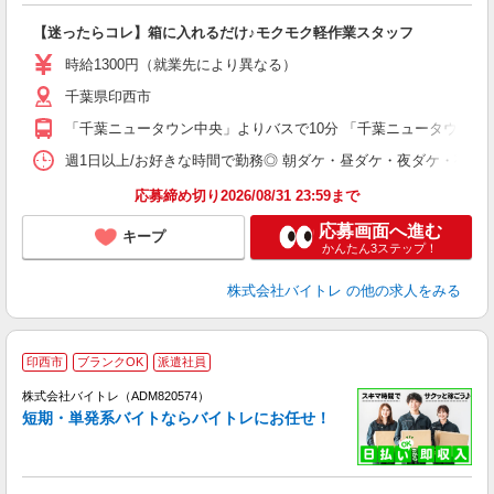
験
【迷ったらコレ】箱に入れるだけ♪モクモク軽作業スタッフ
即
活
時給1300円（就業先により異なる）
（
千葉県印西市
短
K
「千葉ニュータウン中央」よりバスで10分 「千葉ニュータウン中央
日
髪
週1日以上/お好きな時間で勤務◎ 朝ダケ・昼ダケ・夜ダケ・夜勤など、 ご自
応募締め切り2026/08/31 23:59まで
応募画面へ進む
キープ
かんたん3ステップ！
株式会社バイトレ
の他の求人をみる
印西市
ブランクOK
派遣社員
ィ
株式会社バイトレ（ADM820574）
短期・単発系バイトならバイトレにお任せ！
い