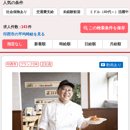
人気の条件
社会保険あり
交通費支給
未経験歓迎
ミドル（40代～）活躍中
求人件数 :
143
件
この検索条件を保存
印西市の平均時給を見る
指定なし
新着順
時給順
日給順
月給順
印西市
ブランクOK
正社員
動画あり
を
入
者
ル
a
勤