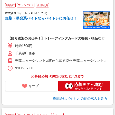
印西市
ブランクOK
派遣社員
ィ
株式会社バイトレ（ADM816291）
短期・単発系バイトならバイトレにお任せ！
い
【帰り送迎のお仕事！】トレーディングカードの梱包・検品など
即
活
時給1300円
（
千葉県印西市
煙
週
千葉ニュータウン中央駅から車で12分 千葉ニュータウン中央駅から
9:00〜17:00
応募締め切り2026/08/31 23:59まで
応募画面へ進む
キープ
かんたん3ステップ！
株式会社バイトレ
の他の求人をみる
印西市
ブランクOK
アルバイト
パート