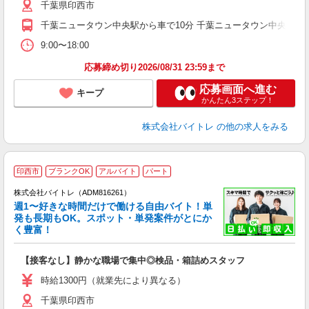
千葉県印西市
煙
千葉ニュータウン中央駅から車で10分 千葉ニュータウン中央駅からバ
9:00〜18:00
応募締め切り2026/08/31 23:59まで
応募画面へ進む
キープ
かんたん3ステップ！
株式会社バイトレ
の他の求人をみる
印西市
ブランクOK
アルバイト
パート
株式会社バイトレ（ADM816261）
週1〜好きな時間だけで働ける自由バイト！単
発も長期もOK。スポット・単発案件がとにか
も
く豊富！
気
【接客なし】静かな職場で集中◎検品・箱詰めスタッフ
即
活
時給1300円（就業先により異なる）
（
千葉県印西市
短