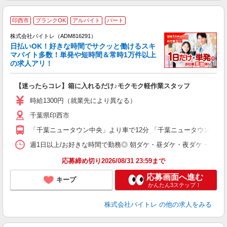
印西市
ブランクOK
アルバイト
パート
株式会社バイトレ（ADM816291）
く
日払いOK！好きな時間でサクッと働けるスキ
マバイト多数！単発や短時間＆常時1万件以上
☆
の求人アリ！
験
【迷ったらコレ】箱に入れるだけ♪モクモク軽作業スタッフ
即
活
時給1300円（就業先により異なる）
（
千葉県印西市
短
K
「千葉ニュータウン中央」より車で12分 「千葉ニュータウン中央
日
髪
週1日以上/お好きな時間で勤務◎ 朝ダケ・昼ダケ・夜ダケ・夜勤など、 ご自
応募締め切り2026/08/31 23:59まで
応募画面へ進む
キープ
かんたん3ステップ！
株式会社バイトレ
の他の求人をみる