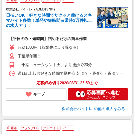
株式会社バイトレ（ADM815784）
く
日払いOK！好きな時間でサクッと働けるスキ
マバイト多数！単発や短時間＆常時1万件以上
☆
の求人アリ！
験
【平日のみ・短時間】詰めるだけの簡単作業
即
活
時給1300円（就業先により異なる）
（
千葉県印西市
短
K
「千葉ニュータウン中央」より徒歩で20分
日
髪
週1日以上/お好きな時間で勤務◎ 朝ダケ・昼ダケ・夜ダケ・夜勤など、 ご自
応募締め切り2026/08/31 23:59まで
応募画面へ進む
キープ
かんたん3ステップ！
株式会社バイトレ
の他の求人をみる
印西市
ブランクOK
アルバイト
パート