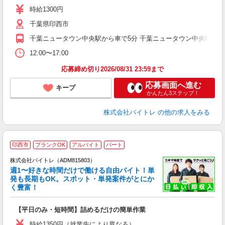
活
時給1300円
（
千葉県印西市
煙
週
千葉ニュータウン中央駅から車で5分 千葉ニュータウン中央駅から
12:00〜17:00
応募締め切り2026/08/31 23:59まで
応募画面へ進む
キープ
かんたん3ステップ！
株式会社バイトレ
の他の求人をみる
印西市
ブランクOK
アルバイト
パート
株式会社バイトレ（ADM815803）
週1〜好きな時間だけで働ける自由バイト！単
発も長期もOK。スポット・単発案件がとにか
も
く豊富！
気
【平日のみ・短時間】詰めるだけの簡単作業
即
活
時給1350円（就業先により異なる）