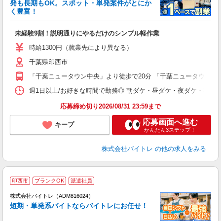
発も長期もOK。スポット・単発案件がとにか
も
く豊富！
気
未経験9割！説明通りにやるだけのシンプル軽作業
即
活
時給1300円（就業先により異なる）
（
千葉県印西市
短
K
「千葉ニュータウン中央」より徒歩で20分 「千葉ニュータウン中央
日
髪
週1日以上/お好きな時間で勤務◎ 朝ダケ・昼ダケ・夜ダケ・夜勤など、 ご自
応募締め切り2026/08/31 23:59まで
応募画面へ進む
キープ
かんたん3ステップ！
株式会社バイトレ
の他の求人をみる
印西市
ブランクOK
派遣社員
ィ
株式会社バイトレ（ADM816024）
短期・単発系バイトならバイトレにお任せ！