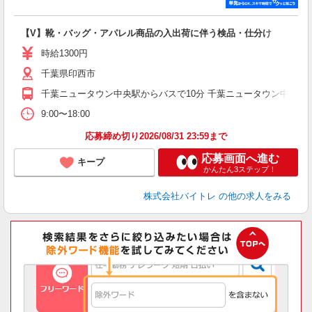
い
【V】靴・バッグ・アパレル商品の入出荷に伴う検品・仕分け
即
活
時給1300円
（
千葉県印西市
煙
週
千葉ニュータウン中央駅からバスで10分 千葉ニュータウン中央駅か
9:00〜18:00
応募締め切り2026/08/31 23:59まで
応募画面へ進む
キープ
かんたん3ステップ！
株式会社バイトレ
の他の求人をみる