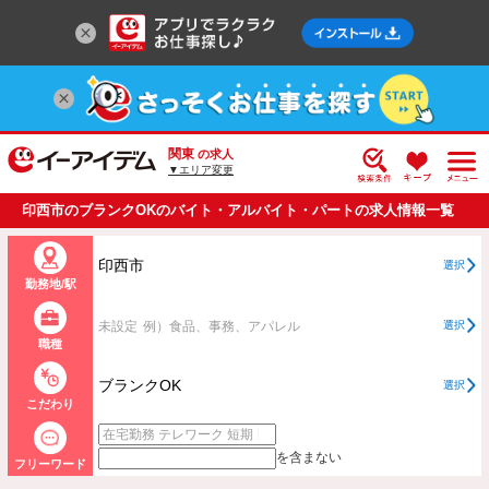
関東
の求人
▼エリア変更
印西市のブランクOKのバイト・アルバイト・パートの求人情報一覧
印西市
選択
勤務地/駅
未設定
例）食品、事務、アパレル
選択
職種
ブランクOK
選択
こだわり
を含まない
フリーワード