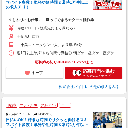
マバイト多数！単発や短時間＆常時1万件以上
☆
の求人アリ！
験
久しぶりのお仕事に｜座ってできるモクモク軽作業
即
活
時給1300円（就業先により異なる）
（
千葉県印西市
短
K
「千葉ニュータウン中央」より車で5分
日
髪
週1日以上/お好きな時間で勤務◎ 朝ダケ・昼ダケ・夜ダケ・夜勤など、 ご自
応募締め切り2026/08/31 23:59まで
応募画面へ進む
キープ
かんたん3ステップ！
株式会社バイトレ
の他の求人をみる
印西市
ブランクOK
アルバイト
パート
株式会社バイトレ（ADM815982）
く
日払いOK！好きな時間でサクッと働けるスキ
マバイト多数！単発や短時間＆常時1万件以上