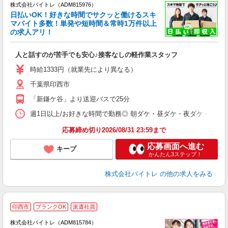
株式会社バイトレ（ADM815976）
く
日払いOK！好きな時間でサクッと働けるスキ
マバイト多数！単発や短時間＆常時1万件以上
☆
の求人アリ！
験
人と話すのが苦手でも安心♪接客なしの軽作業スタッフ
即
活
時給1333円（就業先により異なる）
（
千葉県印西市
短
K
「新鎌ケ谷」より送迎バスで25分
日
髪
週1日以上/お好きな時間で勤務◎ 朝ダケ・昼ダケ・夜ダケ・夜勤など、 ご自
応募締め切り2026/08/31 23:59まで
応募画面へ進む
キープ
かんたん3ステップ！
株式会社バイトレ
の他の求人をみる
印西市
ブランクOK
派遣社員
ィ
株式会社バイトレ（ADM815784）