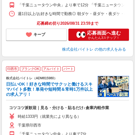
K
「千葉ニュータウン中央」より車で12分 「千葉ニュータウン中央
日
髪
週1日以上/お好きな時間で勤務◎ 朝ダケ・昼ダケ・夜ダケ・夜勤など、 ご自
応募締め切り2026/08/31 23:59まで
応募画面へ進む
キープ
かんたん3ステップ！
株式会社バイトレ
の他の求人をみる
印西市
ブランクOK
アルバイト
パート
株式会社バイトレ（ADM815980）
く
日払いOK！好きな時間でサクッと働けるスキ
マバイト多数！単発や短時間＆常時1万件以上
☆
の求人アリ！
験
コツコツ派歓迎｜見る・分ける・貼るだけ♪倉庫内軽作業
即
活
時給1333円（就業先により異なる）
（
千葉県印西市
短
K
「千葉ニュータウン中央」より車で7分