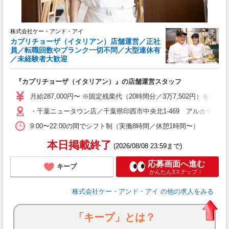
ブ
株式会社ケー・アンド・アイ
カプリチョーザ（イタリアン）店舗運営／正社
員／転職回数やブランク一切不問／大型連休有
／未経験者大歓迎
『カプリチョーザ（イタリアン）』の店舗運営スタッフ
月給287,000円〜 ※固定残業代（20時間分／3万7,502円
・千葉ニュータウン店／千葉県印西市中央北1-469 アルカサール
9:00〜22:00の間でシフト制（実働8時間／休憩1時間〜）
本日掲載終了
(2026/08/08 23:59まで)
応募画面へ進む
キープ
かんたん3ステップ！
株式会社ケー・アンド・アイ
の他の求人をみる
「キープ」とは？