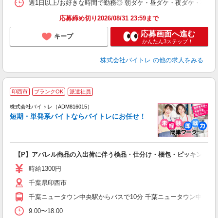
髪
週1日以上/お好きな時間で勤務◎ 朝ダケ・昼ダケ・夜ダケ・夜勤など、 ご自
応募締め切り2026/08/31 23:59まで
応募画面へ進む
キープ
かんたん3ステップ！
株式会社バイトレ
の他の求人をみる
印西市
ブランクOK
派遣社員
ィ
株式会社バイトレ（ADM816015）
短期・単発系バイトならバイトレにお任せ！
い
【P】アパレル商品の入出荷に伴う検品・仕分け・梱包・ピッキング等
即
活
時給1300円
（
千葉県印西市
煙
週
千葉ニュータウン中央駅からバスで10分 千葉ニュータウン中央駅か
9:00〜18:00