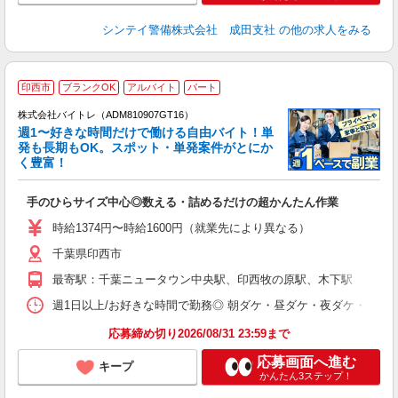
シンテイ警備株式会社 成田支社
の他の求人をみる
印西市
ブランクOK
アルバイト
パート
株式会社バイトレ（ADM810907GT16）
週1〜好きな時間だけで働ける自由バイト！単
発も長期もOK。スポット・単発案件がとにか
も
く豊富！
気
手のひらサイズ中心◎数える・詰めるだけの超かんたん作業
即
活
時給1374円〜時給1600円（就業先により異なる）
（
千葉県印西市
短
K
最寄駅：千葉ニュータウン中央駅、印西牧の原駅、木下駅
日
髪
週1日以上/お好きな時間で勤務◎ 朝ダケ・昼ダケ・夜ダケ・夜勤など、 ご自
応募締め切り2026/08/31 23:59まで
応募画面へ進む
キープ
かんたん3ステップ！