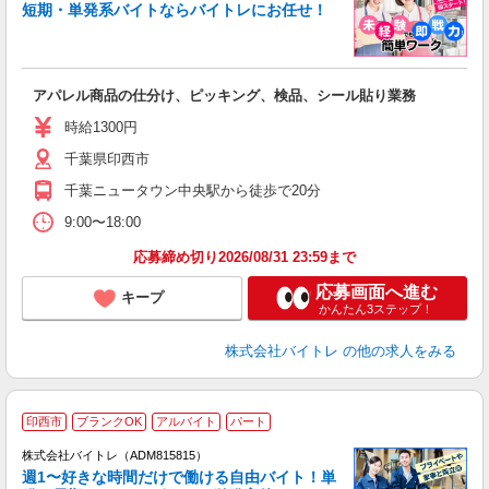
短期・単発系バイトならバイトレにお任せ！
い
アパレル商品の仕分け、ピッキング、検品、シール貼り業務
即
活
時給1300円
（
千葉県印西市
煙
週
千葉ニュータウン中央駅から徒歩で20分
9:00〜18:00
応募締め切り2026/08/31 23:59まで
応募画面へ進む
キープ
かんたん3ステップ！
株式会社バイトレ
の他の求人をみる
印西市
ブランクOK
アルバイト
パート
株式会社バイトレ（ADM815815）
週1〜好きな時間だけで働ける自由バイト！単