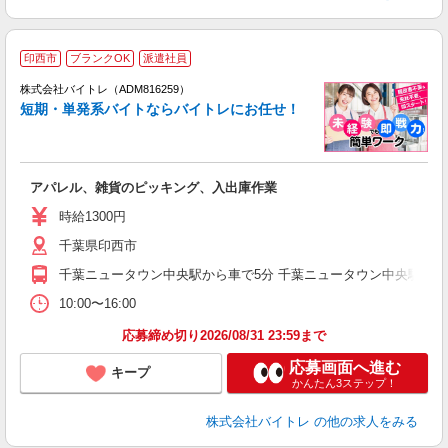
印西市
ブランクOK
派遣社員
ィ
株式会社バイトレ（ADM816259）
短期・単発系バイトならバイトレにお任せ！
い
アパレル、雑貨のピッキング、入出庫作業
即
活
時給1300円
（
千葉県印西市
煙
週
千葉ニュータウン中央駅から車で5分 千葉ニュータウン中央駅から
10:00〜16:00
応募締め切り2026/08/31 23:59まで
応募画面へ進む
キープ
かんたん3ステップ！
株式会社バイトレ
の他の求人をみる