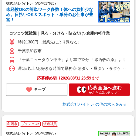
株式会社バイトレ（ADM817625）
未経験OKの簡単ワーク多数！体への負担少な
め。日払いOK＆スポット・単発のお仕事が豊
富！
ス
ロ
コツコツ派歓迎｜見る・分ける・貼るだけ♪倉庫内軽作業
即
活
時給1300円（就業先により異なる）
（
千葉県印西市
短
K
「千葉ニュータウン中央」より車で12分 「印西牧の原」より車で8
日
髪
週1日以上/お好きな時間で勤務◎ 朝ダケ・昼ダケ・夜ダケ・夜勤など、 ご自
応募締め切り2026/08/31 23:59まで
応募画面へ進む
キープ
かんたん3ステップ！
株式会社バイトレ
の他の求人をみる
印西市
ブランクOK
派遣社員
ィ
株式会社バイトレ（ADM820973）