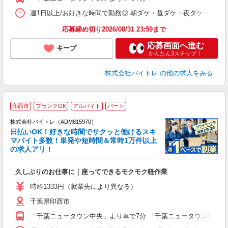
日
髪
週1日以上/お好きな時間で勤務◎ 朝ダケ・昼ダケ・夜ダケ・夜勤など、 ご自
応募締め切り2026/08/31 23:59まで
応募画面へ進む
キープ
かんたん3ステップ！
株式会社バイトレ
の他の求人をみる
印西市
ブランクOK
アルバイト
パート
株式会社バイトレ（ADM815970）
く
日払いOK！好きな時間でサクッと働けるスキ
マバイト多数！単発や短時間＆常時1万件以上
☆
の求人アリ！
験
久しぶりのお仕事に｜座ってできるモクモク軽作業
即
活
時給1333円（就業先により異なる）
（
千葉県印西市
短
K
「千葉ニュータウン中央」より車で7分 「千葉ニュータウン中央」よ
日