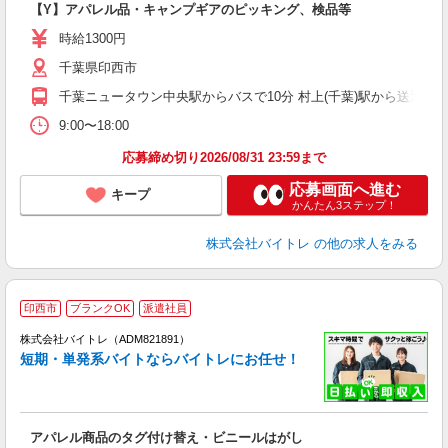
【Y】アパレル品・キャンプギアのピッキング、検品等
即
活
時給1300円
（
千葉県印西市
煙
週
千葉ニュータウン中央駅からバスで10分 村上(千葉)駅から送迎バス
9:00〜18:00
応募締め切り2026/08/31 23:59まで
応募画面へ進む
キープ
かんたん3ステップ！
株式会社バイトレ
の他の求人をみる
印西市
ブランクOK
派遣社員
ィ
株式会社バイトレ（ADM821891）
短期・単発系バイトならバイトレにお任せ！
い
アパレル商品のタグ付け替え・ビニールはがし
即