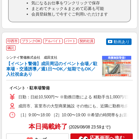
気になるお仕事をワンクリックで保存
まとめてチェック＆まとめて応募も可能
会員登録無しで今すぐご利用いただけます
印西市
ブランクOK
アルバイト
パート
契約社員
動画あり
嘱託
社
支
シンテイ警備株式会社 成田支社
せ
【イベント警備】成田周辺のイベント会場／駐
入
車場・交通誘導／週1日〜OK／短期でもOK／
場
入社祝金あり
者
歓
イベント・駐車場警備
～
の
日勤：日給10,500円〜 ※勤務日数による 精勤手当1,000円/
日
内
成田市、富里市の大型商業施設 その他にも、近隣に勤務地多数あ
［1］9:00〜18:00 ［2］10:00〜19:00 ※希望の時
本日掲載終了
(2026/08/08 23:59まで)
応募画面へ進む