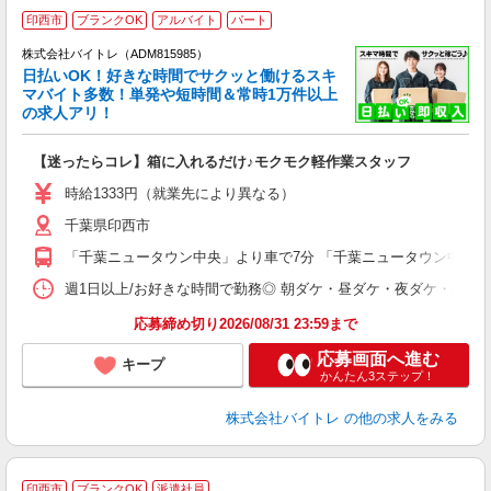
印西市
ブランクOK
アルバイト
パート
株式会社バイトレ（ADM815985）
く
日払いOK！好きな時間でサクッと働けるスキ
マバイト多数！単発や短時間＆常時1万件以上
☆
の求人アリ！
験
【迷ったらコレ】箱に入れるだけ♪モクモク軽作業スタッフ
即
活
時給1333円（就業先により異なる）
（
千葉県印西市
短
K
「千葉ニュータウン中央」より車で7分 「千葉ニュータウン中央」
日
髪
週1日以上/お好きな時間で勤務◎ 朝ダケ・昼ダケ・夜ダケ・夜勤など、 ご自
応募締め切り2026/08/31 23:59まで
応募画面へ進む
キープ
かんたん3ステップ！
株式会社バイトレ
の他の求人をみる
印西市
ブランクOK
派遣社員