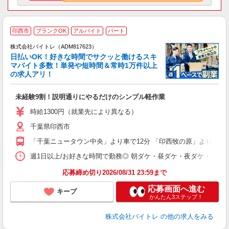
印西市
ブランクOK
アルバイト
パート
株式会社バイトレ（ADM817623）
く
日払いOK！好きな時間でサクッと働けるスキ
マバイト多数！単発や短時間＆常時1万件以上
☆
の求人アリ！
験
未経験9割！説明通りにやるだけのシンプル軽作業
即
活
時給1300円（就業先により異なる）
（
千葉県印西市
短
K
「千葉ニュータウン中央」より車で12分 「印西牧の原」より車で8
日
髪
週1日以上/お好きな時間で勤務◎ 朝ダケ・昼ダケ・夜ダケ・夜勤など、 ご自
応募締め切り2026/08/31 23:59まで
応募画面へ進む
キープ
かんたん3ステップ！
株式会社バイトレ
の他の求人をみる