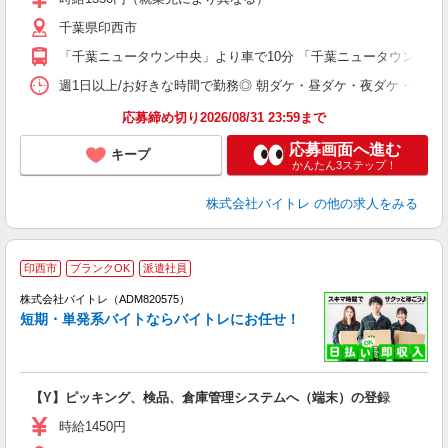
（
千葉県印西市
短
K
「千葉ニュータウン中央」より車で10分 「千葉ニュータウン中央」よ
日
髪
週1日以上/お好きな時間で勤務◎ 朝ダケ・昼ダケ・夜ダケ・夜勤など、 ご自
応募締め切り2026/08/31 23:59まで
応募画面へ進む
キープ
かんたん3ステップ！
株式会社バイトレ
の他の求人をみる
印西市
ブランクOK
派遣社員
ィ
株式会社バイトレ（ADM820575）
短期・単発系バイトならバイトレにお任せ！
い
【Y】ピッキング、検品、倉庫管理システムへ（端末）の登録
即
活
時給1450円
（