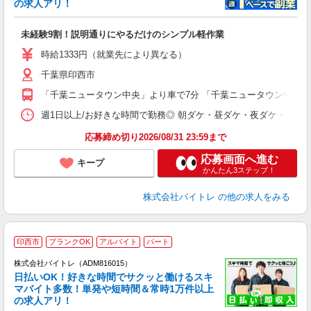
☆
の求人アリ！
験
未経験9割！説明通りにやるだけのシンプル軽作業
即
活
時給1333円（就業先により異なる）
（
千葉県印西市
短
K
「千葉ニュータウン中央」より車で7分 「千葉ニュータウン中央」
日
髪
週1日以上/お好きな時間で勤務◎ 朝ダケ・昼ダケ・夜ダケ・夜勤など、 ご自
応募締め切り2026/08/31 23:59まで
応募画面へ進む
キープ
かんたん3ステップ！
株式会社バイトレ
の他の求人をみる
印西市
ブランクOK
アルバイト
パート
株式会社バイトレ（ADM816015）
く
日払いOK！好きな時間でサクッと働けるスキ
マバイト多数！単発や短時間＆常時1万件以上
☆
の求人アリ！