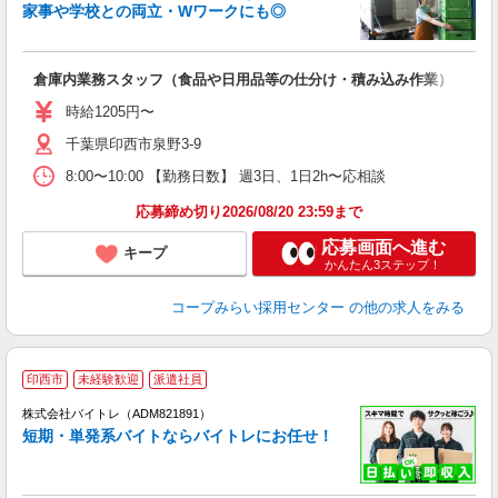
家事や学校との両立・Wワークにも◎
の
倉庫内業務スタッフ（食品や日用品等の仕分け・積み込み作業）
未
時給1205円〜
千葉県印西市泉野3-9
8:00〜10:00 【勤務日数】 週3日、1日2h〜応相談
応募締め切り2026/08/20 23:59まで
応募画面へ進む
キープ
かんたん3ステップ！
コープみらい採用センター
の他の求人をみる
印西市
未経験歓迎
派遣社員
ィ
株式会社バイトレ（ADM821891）
短期・単発系バイトならバイトレにお任せ！