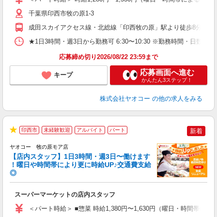
短
り
千葉県印西市牧の原1-3
成田スカイアクセス線・北総線「印西牧の原」駅より徒歩8分
★1日3時間・週3日から勤務可 6:30〜10:30 ※勤務時間
応募締め切り2026/08/22 23:59まで
応募画面へ進む
キープ
かんたん3ステップ！
株式会社ヤオコー
の他の求人をみる
印西市
未経験歓迎
アルバイト
パート
新着
★
ヤオコー 牧の原モア店
【店内スタッフ】1日3時間・週3日〜働けます
！曜日や時間帯により更に時給UP♪交通費支給
◎
わ
スーパーマーケットの店内スタッフ
未
ア
＜パート時給＞ ■惣菜 時給1,380円〜1,630円（曜日・時間帯によ
短