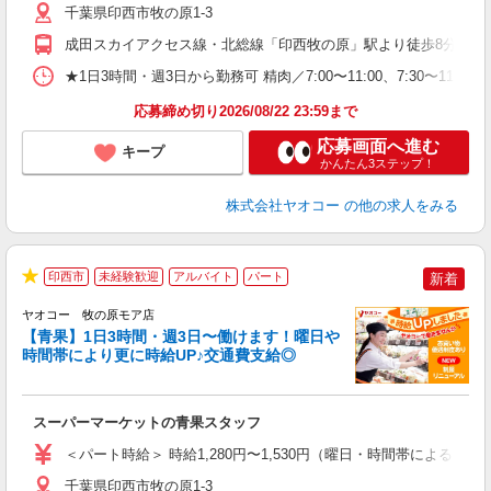
り
千葉県印西市牧の原1-3
成田スカイアクセス線・北総線「印西牧の原」駅より徒歩8分
★1日3時間・週3日から勤務可 精肉／7:00〜11:00、7:30〜11:30
応募締め切り2026/08/22 23:59まで
応募画面へ進む
キープ
かんたん3ステップ！
株式会社ヤオコー
の他の求人をみる
印西市
未経験歓迎
アルバイト
パート
新着
★
ヤオコー 牧の原モア店
【青果】1日3時間・週3日〜働けます！曜日や
時間帯により更に時給UP♪交通費支給◎
ま
み
スーパーマーケットの青果スタッフ
未
ア
＜パート時給＞ 時給1,280円〜1,530円（曜日・時間帯による） 
短
り
千葉県印西市牧の原1-3