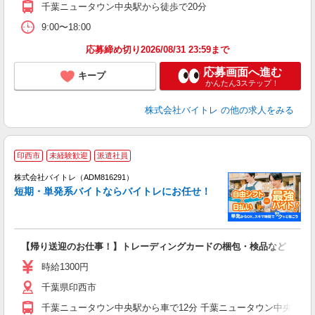
千葉ニュータウン中央駅から徒歩で20分
9:00〜18:00
応募締め切り2026/08/31 23:59まで
応募画面へ進む
キープ
かんたん3ステップ！
株式会社バイトレ
の他の求人をみる
印西市
未経験歓迎
派遣社員
ィ
株式会社バイトレ（ADM816291）
短期・単発系バイトならバイトレにお任せ！
い
【帰り送迎のお仕事！】トレーディングカードの梱包・検品など
即
活
時給1300円
（
千葉県印西市
煙
週
千葉ニュータウン中央駅から車で12分 千葉ニュータウン中央駅から