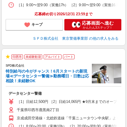
［1］9:00〜翌9:00（実働17h） ［2］9:00〜翌9:00（実働16
応募締め切り2026/12/31 23:59まで
応募画面へ進む
キープ
かんたん3ステップ！
ＳＰＤ株式会社 東京警備事業部
の他の求人をみる
印西市
未経験歓迎
アルバイト
パート
に
★
SPD株式会社
特別給与の今がチャンス！6月スタートの新現
場≪データセンター警備≫勤務曜日・日数は応
相談！未経験OK
も
データセンター警備
入
活
［1］日給12,500円 ［2］日給14,065円 ★9月末までのオープニン
勤
千葉県印西市鹿黒南2丁目
制
京成成田空港線・北総鉄道線「千葉ニュータウン中央駅」より車で
［1］8:00〜20:00（実働10h） ［2］20:00〜翌8:00（実