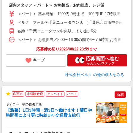
り
店内スタッフ ＜パート＞ お魚担当、お肉担当、レジ係
未
髪
＜パート＞ 基本時給 1200円 9時まで 100円UP 17時以
通
ベルク フォルテ千葉ニュータウン店 （千葉県印西市中央南2-2-1
各線「千葉ニュータウン中央駅」より徒歩6分
＜パート＞ お魚担当／8:00〜16:30の間で4〜7.5時間 お肉担当／
応募締め切り2026/08/22 23:59まで
応募画面へ進む
キープ
かんたん3ステップ！
株式会社ベルク
の他の求人をみる
印西市
未経験歓迎
アルバイト
パート
新着
★
ヤオコー 牧の原モア店
【惣菜】1日3時間・週3日〜働けます！曜日や
時間帯により更に時給UP♪交通費支給◎
て