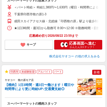
スーパーマーケットの惣菜スタッフ
未
ア
＜パート時給＞ 時給1,380円〜1,630円（曜日・時間帯による） 
短
り
千葉県印西市牧の原1-3
成田スカイアクセス線・北総線「印西牧の原」駅より徒歩8分
★1日3時間・週3日から勤務可 8:00〜12:00 ※勤務時間
応募締め切り2026/08/22 23:59まで
応募画面へ進む
キープ
かんたん3ステップ！
株式会社ヤオコー
の他の求人をみる
印西市
未経験歓迎
アルバイト
パート
新着
★
ヤオコー 牧の原モア店
【精肉】1日3時間・週3日〜働けます！曜日や
時間帯により更に時給UP♪交通費支給◎
店
スーパーマーケットの精肉スタッフ
未