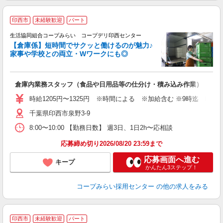
印西市
未経験歓迎
パート
生活協同組合コープみらい コープデリ印西センター
【倉庫係】短時間でサクッと働けるのが魅力♪
家事や学校との両立・Wワークにも◎
の
倉庫内業務スタッフ（食品や日用品等の仕分け・積み込み作業）
未
給
時給1205円〜1325円 ※時間による ※加給含む ※9時迄 時給＋1
千葉県印西市泉野3-9
8:00〜10:00 【勤務日数】 週3日、1日2h〜応相談
応募締め切り2026/08/20 23:59まで
応募画面へ進む
キープ
かんたん3ステップ！
コープみらい採用センター
の他の求人をみる
印西市
未経験歓迎
パート