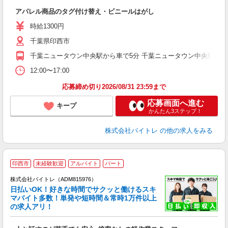
い
アパレル商品のタグ付け替え・ビニールはがし
即
活
時給1300円
（
千葉県印西市
煙
週
千葉ニュータウン中央駅から車で5分 千葉ニュータウン中央駅から
12:00〜17:00
応募締め切り2026/08/31 23:59まで
応募画面へ進む
キープ
かんたん3ステップ！
株式会社バイトレ
の他の求人をみる
印西市
未経験歓迎
アルバイト
パート
株式会社バイトレ（ADM815976）
く
日払いOK！好きな時間でサクッと働けるスキ
マバイト多数！単発や短時間＆常時1万件以上
☆
の求人アリ！
験