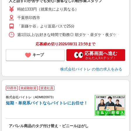
人と話すのが苦手でも安心♪接客なしの軽作業スタッフ
即
活
時給1333円（就業先により異なる）
（
千葉県印西市
短
K
「新鎌ケ谷」より送迎バスで25分
日
髪
週1日以上/お好きな時間で勤務◎ 朝ダケ・昼ダケ・夜ダケ・夜勤など、 ご自
応募締め切り2026/08/31 23:59まで
応募画面へ進む
キープ
かんたん3ステップ！
株式会社バイトレ
の他の求人をみる
印西市
未経験歓迎
派遣社員
ィ
株式会社バイトレ（ADM820973）
短期・単発系バイトならバイトレにお任せ！
い
アパレル商品のタグ付け替え・ビニールはがし
即