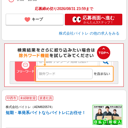
応募締め切り2026/08/31 23:59まで
応募画面へ進む
キープ
かんたん3ステップ！
株式会社バイトレ
の他の求人をみる
印西市
未経験歓迎
派遣社員
ィ
株式会社バイトレ（ADM820574）
短期・単発系バイトならバイトレにお任せ！