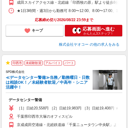
成田スカイアクセス線・北総線「印西牧の原」駅より徒歩8分
★1日3時間・週3日から勤務可 8:00〜12:00、8:00〜17
応募締め切り2026/08/22 23:59まで
応募画面へ進む
キープ
かんたん3ステップ！
株式会社ヤオコー
の他の求人をみる
印西市
未経験歓迎
アルバイト
パート
2
★
SPD株式会社
≪データセンター警備≫当務／勤務曜日・日数
は相談OK！／未経験者歓迎／中高年・シニア
活躍中！
ア
データセンター警備
入
活
［1］日給20,558円 ［2］日給19,983円 ［3］日給19,408円 ★
勤
千葉県印西市大塚のオフィスビル
り
京成成田空港線・北総鉄道線「千葉ニュータウン中央駅」より車で