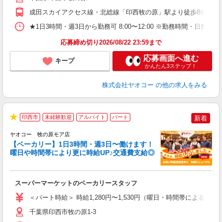
成田スカイアクセス線・北総線「印西牧の原」駅より徒歩8分
★1日3時間・週3日から勤務可 8:00〜12:00 ※勤務時間
応募締め切り2026/08/22 23:59まで
応募画面へ進む
キープ
かんたん3ステップ！
株式会社ヤオコー
の他の求人をみる
印西市
未経験歓迎
アルバイト
パート
新着
★
ヤオコー 牧の原モア店
【ベーカリー】1日3時間・週3日〜働けます！
曜日や時間帯により更に時給UP♪交通費支給◎
O
お
スーパーマーケットのベーカリースタッフ
未
ア
＜パート時給＞ 時給1,280円〜1,530円（曜日・時間帯による） 
短
り
千葉県印西市牧の原1-3