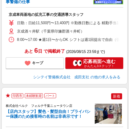
事警備の仕事
3.
入
京成車両基地の拡充工事の交通誘導スタッフ
場
者
日勤：日給11,500円〜13,400円 ※勤務日数による 精勤手当
歓
～
京成酒々井駅（千葉県印旛郡酒々井町）
O
8:00〜17:00 ★週1日〜からOK シフトは週1回提出で自由
ヶ
0.
6
あと
日
で掲載終了
(2026/08/15 23:59まで)
応募画面へ進む
キープ
かんたん3ステップ！
シンテイ警備株式会社 成田支社
の他の求人をみる
印西市
未経験歓迎
パート
新着
★
株式会社ベルク フォルテ千葉ニュータウン店
【店内スタッフ】髪色・髪型自由！プライバシ
ー保護のため接客時の名前は非表示です！
の
は