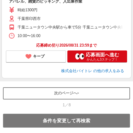
アパレル、雑貨のピッキング、入出庫作業
即
活
時給1300円
（
千葉県印西市
煙
週
千葉ニュータウン中央駅から車で5分 千葉ニュータウン中央駅から
10:00〜16:00
応募締め切り2026/08/31 23:59まで
応募画面へ進む
キープ
かんたん3ステップ！
株式会社バイトレ
の他の求人をみる
次のページへ
1／8
条件を変更して再検索