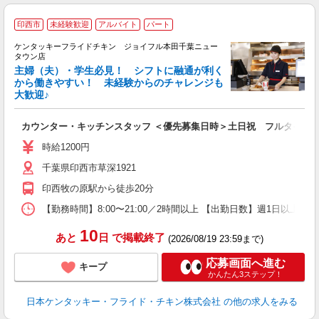
印西市
未経験歓迎
アルバイト
パート
ケンタッキーフライドチキン ジョイフル本田千葉ニュー
タウン店
主婦（夫）・学生必見！ シフトに融通が利く
から働きやすい！ 未経験からのチャレンジも
大歓迎♪
見
未
カウンター・キッチンスタッフ ＜優先募集日時＞土日祝 フルタイム
ダ
昇
時給1200円
K
千葉県印西市草深1921
保
印西牧の原駅から徒歩20分
【勤務時間】8:00〜21:00／2時間以上 【出勤日数】週1日以
10
あと
日
で掲載終了
(2026/08/19 23:59まで)
応募画面へ進む
キープ
かんたん3ステップ！
日本ケンタッキー・フライド・チキン株式会社
の他の求人をみる