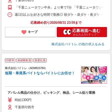
千葉県印西市
短
K
「千葉ニュータウン中央」より車で7分 「千葉ニュータウン中央」よ
日
髪
週1日以上/お好きな時間で勤務◎ 朝ダケ・昼ダケ・夜ダケ・夜勤など、 ご自
応募締め切り2026/08/31 23:59まで
応募画面へ進む
キープ
かんたん3ステップ！
株式会社バイトレ
の他の求人をみる
印西市
未経験歓迎
派遣社員
ィ
株式会社バイトレ（ADM815784）
短期・単発系バイトならバイトレにお任せ！
い
アパレル商品の仕分け、ピッキング、検品、シール貼り業務
即
活
時給1300円
（
千葉県印西市
煙
週