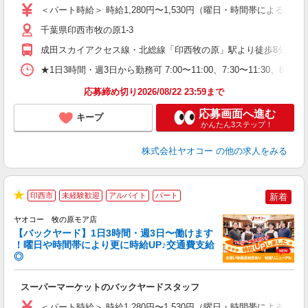
ア
＜パート時給＞ 時給1,280円〜1,530円（曜日・時間帯による） 
短
り
千葉県印西市牧の原1-3
成田スカイアクセス線・北総線「印西牧の原」駅より徒歩8分
★1日3時間・週3日から勤務可 7:00〜11:00、7:30〜11
応募締め切り2026/08/22 23:59まで
応募画面へ進む
キープ
かんたん3ステップ！
株式会社ヤオコー
の他の求人をみる
印西市
未経験歓迎
アルバイト
パート
新着
★
ヤオコー 牧の原モア店
【バックヤード】1日3時間・週3日〜働けます
！曜日や時間帯により更に時給UP♪交通費支給
活
◎
●
い
スーパーマーケットのバックヤードスタッフ
未
ア
＜パート時給＞ 時給1,280円〜1,530円（曜日・時間帯による） 