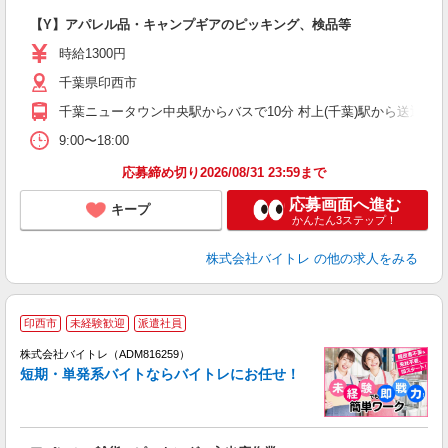
い
【Y】アパレル品・キャンプギアのピッキング、検品等
即
活
時給1300円
（
千葉県印西市
煙
週
千葉ニュータウン中央駅からバスで10分 村上(千葉)駅から送迎バス
9:00〜18:00
応募締め切り2026/08/31 23:59まで
応募画面へ進む
キープ
かんたん3ステップ！
株式会社バイトレ
の他の求人をみる
印西市
未経験歓迎
派遣社員
ィ
株式会社バイトレ（ADM816259）
短期・単発系バイトならバイトレにお任せ！
い