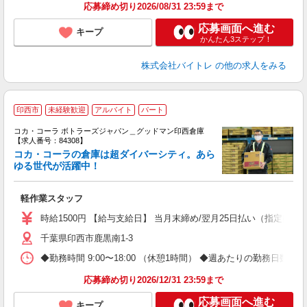
応募締め切り2026/08/31 23:59まで
応募画面へ進む
キープ
かんたん3ステップ！
株式会社バイトレ
の他の求人をみる
印西市
未経験歓迎
アルバイト
パート
コカ・コーラ ボトラーズジャパン＿グッドマン印西倉庫
【求人番号：84308】
コカ・コーラの倉庫は超ダイバーシティ。あら
ゆる世代が活躍中！
め
軽作業スタッフ
未
時給1500円 【給与支給日】 当月末締め/翌月25日払い（指定口座
千葉県印西市鹿黒南1-3
◆勤務時間 9:00〜18:00 （休憩1時間） ◆週あたりの勤務日数 
応募締め切り2026/12/31 23:59まで
応募画面へ進む
キープ