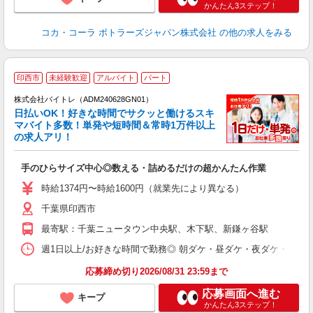
かんたん3ステップ！
コカ・コーラ ボトラーズジャパン株式会社
の他の求人をみる
印西市
未経験歓迎
アルバイト
パート
株式会社バイトレ（ADM240628GN01）
く
日払いOK！好きな時間でサクッと働けるスキ
マバイト多数！単発や短時間＆常時1万件以上
☆
の求人アリ！
験
手のひらサイズ中心◎数える・詰めるだけの超かんたん作業
即
活
時給1374円〜時給1600円（就業先により異なる）
（
千葉県印西市
短
K
最寄駅：千葉ニュータウン中央駅、木下駅、新鎌ヶ谷駅
日
髪
週1日以上/お好きな時間で勤務◎ 朝ダケ・昼ダケ・夜ダケ・夜勤など、 ご自
応募締め切り2026/08/31 23:59まで
応募画面へ進む
キープ
かんたん3ステップ！