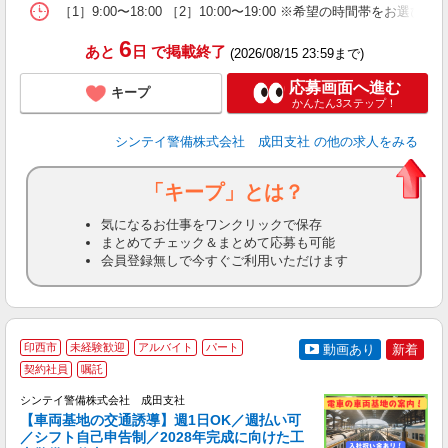
［1］9:00〜18:00 ［2］10:00〜19:00 ※希望の時
6
あと
日
で掲載終了
(2026/08/15 23:59まで)
応募画面へ進む
キープ
かんたん3ステップ！
シンテイ警備株式会社 成田支社
の他の求人をみる
「キープ」とは？
気になるお仕事をワンクリックで保存
まとめてチェック＆まとめて応募も可能
会員登録無しで今すぐご利用いただけます
印西市
未経験歓迎
アルバイト
パート
動画あり
新着
契約社員
嘱託
し
シンテイ警備株式会社 成田支社
【車両基地の交通誘導】週1日OK／週払い可
／シフト自己申告制／2028年完成に向けた工
日