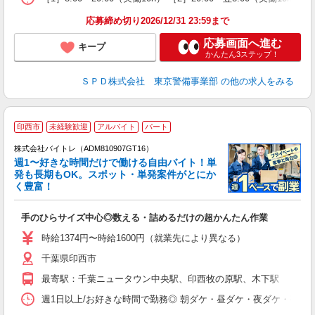
応募締め切り2026/12/31 23:59まで
応募画面へ進む
キープ
かんたん3ステップ！
ＳＰＤ株式会社 東京警備事業部
の他の求人をみる
印西市
未経験歓迎
アルバイト
パート
株式会社バイトレ（ADM810907GT16）
週1〜好きな時間だけで働ける自由バイト！単
発も長期もOK。スポット・単発案件がとにか
も
く豊富！
気
手のひらサイズ中心◎数える・詰めるだけの超かんたん作業
即
活
時給1374円〜時給1600円（就業先により異なる）
（
千葉県印西市
短
K
最寄駅：千葉ニュータウン中央駅、印西牧の原駅、木下駅
日
髪
週1日以上/お好きな時間で勤務◎ 朝ダケ・昼ダケ・夜ダケ・夜勤など、 ご自