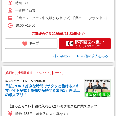
活
時給1300円
（
千葉県印西市
煙
週
千葉ニュータウン中央駅から車で5分 千葉ニュータウン中央駅から
10:00〜15:00
応募締め切り2026/08/31 23:59まで
応募画面へ進む
キープ
かんたん3ステップ！
株式会社バイトレ
の他の求人をみる
印西市
未経験歓迎
アルバイト
パート
株式会社バイトレ（ADM815985）
く
日払いOK！好きな時間でサクッと働けるスキ
マバイト多数！単発や短時間＆常時1万件以上
☆
の求人アリ！
験
【迷ったらコレ】箱に入れるだけ♪モクモク軽作業スタッフ
即
活
時給1333円（就業先により異なる）