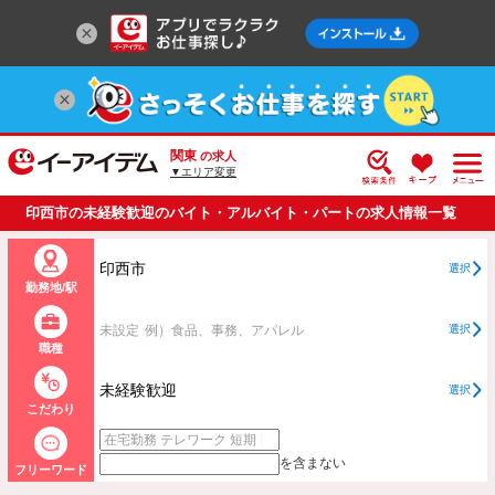
関東
の求人
▼エリア変更
印西市の未経験歓迎のバイト・アルバイト・パートの求人情報一覧
印西市
選択
勤務地/駅
未設定
例）食品、事務、アパレル
選択
職種
未経験歓迎
選択
こだわり
を含まない
フリーワード