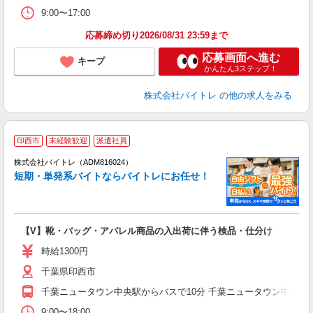
9:00〜17:00
応募締め切り2026/08/31 23:59まで
応募画面へ進む
キープ
かんたん3ステップ！
株式会社バイトレ
の他の求人をみる
印西市
未経験歓迎
派遣社員
ィ
株式会社バイトレ（ADM816024）
短期・単発系バイトならバイトレにお任せ！
い
【V】靴・バッグ・アパレル商品の入出荷に伴う検品・仕分け
即
活
時給1300円
（
千葉県印西市
煙
週
千葉ニュータウン中央駅からバスで10分 千葉ニュータウン中央駅か
9:00〜18:00