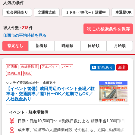
人気の条件
社会保険あり
交通費支給
ミドル（40代～）活躍中
車通勤OK
求人件数 :
218
件
この検索条件を保存
印西市の平均時給を見る
指定なし
新着順
時給順
日給順
月給順
印西市
未経験歓迎
アルバイト
パート
動画あり
新着
契約社員
嘱託
社
支
シンテイ警備株式会社 成田支社
せ
【イベント警備】成田周辺のイベント会場／駐
入
車場・交通誘導／週1日〜OK／短期でもOK／
場
入社祝金あり
者
歓
イベント・駐車場警備
～
の
日勤：日給10,500円〜 ※勤務日数による 精勤手当1,000円/
日
内
成田市、富里市の大型商業施設 その他にも、近隣に勤務地多数あ