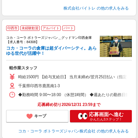
株式会社バイトレ
の他の求人をみる
印西市
未経験歓迎
アルバイト
パート
コカ・コーラ ボトラーズジャパン＿グッドマン印西倉庫
【求人番号：84308】
コカ・コーラの倉庫は超ダイバーシティ。あら
ゆる世代が活躍中！
で
軽作業スタッフ
未
時給1500円 【給与支給日】 当月末締め/翌月25日払い（指定口座
千葉県印西市鹿黒南1-3
◆勤務時間 9:00〜18:00 （休憩1時間） ◆週あたりの勤務日数 
応募締め切り2026/12/31 23:59まで
応募画面へ進む
キープ
かんたん3ステップ！
コカ・コーラ ボトラーズジャパン株式会社
の他の求人をみる