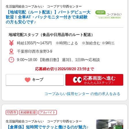
生活協同組合コープみらい コープデリ印西センター
【地域宅配（ルート配送）】パートデビュー大
歓迎！全車AT・バックモニター付きで未経験
の方も安心です♪
し
地域宅配スタッフ（食品や日用品等のルート配送）
未
時給1355円〜1475円 ※時間による ※加給含む ※9時迄 時給＋1
千葉県印西市泉野3-9
9:00〜18:00 【勤務日数】 週3日、1日8h〜応相談
応募締め切り2026/08/20 23:59まで
応募画面へ進む
キープ
かんたん3ステップ！
コープみらい採用センター
の他の求人をみる
印西市
未経験歓迎
アルバイト
生活協同組合コープみらい コープデリ印西センター
【倉庫係】短時間でサクッと働けるのが魅力♪