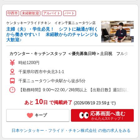
印西市
未経験歓迎
アルバイト
パート
ケンタッキーフライドチキン イオン千葉ニュータウン店
主婦（夫）・学生必見！ シフトに融通が利く
から働きやすい！ 未経験からのチャレンジも
大歓迎♪
見
カウンター・キッチンスタッフ ＜優先募集日時＞土日祝 フルタイム
未
ダ
時給1200円
昇
千葉県印西市中央北3-1-1
K
保
千葉ニュータウン中央駅から徒歩5分
【勤務時間】9:00〜22:00／2時間以上 【出勤日数】週1日以
10
あと
日
で掲載終了
(2026/08/19 23:59まで)
応募画面へ進む
キープ
かんたん3ステップ！
日本ケンタッキー・フライド・チキン株式会社
の他の求人をみる