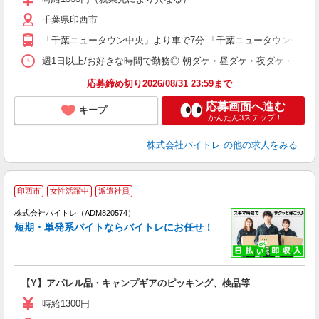
（
千葉県印西市
短
K
「千葉ニュータウン中央」より車で7分 「千葉ニュータウン中央」よ
日
髪
週1日以上/お好きな時間で勤務◎ 朝ダケ・昼ダケ・夜ダケ・夜勤など、 ご自
応募締め切り2026/08/31 23:59まで
応募画面へ進む
キープ
かんたん3ステップ！
株式会社バイトレ
の他の求人をみる
印西市
女性活躍中
派遣社員
ィ
株式会社バイトレ（ADM820574）
短期・単発系バイトならバイトレにお任せ！
い
【Y】アパレル品・キャンプギアのピッキング、検品等
即
活
時給1300円
（