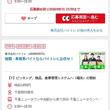
9:00〜18:00
応募締め切り2026/08/31 23:59まで
応募画面へ進む
キープ
かんたん3ステップ！
株式会社バイトレ
の他の求人をみる
印西市
女性活躍中
派遣社員
ィ
株式会社バイトレ（ADM820575）
短期・単発系バイトならバイトレにお任せ！
い
【Y】ピッキング、検品、倉庫管理システムへ（端末）の登録
即
活
時給1450円
（
千葉県印西市
煙
千葉ニュータウン中央駅から車で10分 千葉ニュータウン中央駅からバ
9:00〜18:00