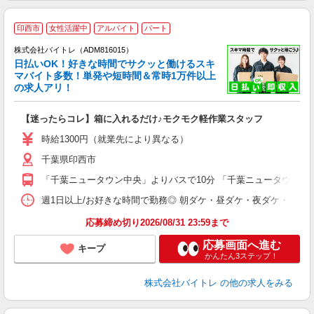
印西市
女性活躍中
アルバイト
パート
株式会社バイトレ（ADM816015）
く
日払いOK！好きな時間でサクッと働けるスキ
マバイト多数！単発や短時間＆常時1万件以上
☆
の求人アリ！
験
【迷ったらコレ】箱に入れるだけ♪モクモク軽作業スタッフ
即
活
時給1300円（就業先により異なる）
（
千葉県印西市
短
K
「千葉ニュータウン中央」よりバスで10分 「千葉ニュータウン中央
日
髪
週1日以上/お好きな時間で勤務◎ 朝ダケ・昼ダケ・夜ダケ・夜勤など、 ご自
応募締め切り2026/08/31 23:59まで
応募画面へ進む
キープ
かんたん3ステップ！
株式会社バイトレ
の他の求人をみる