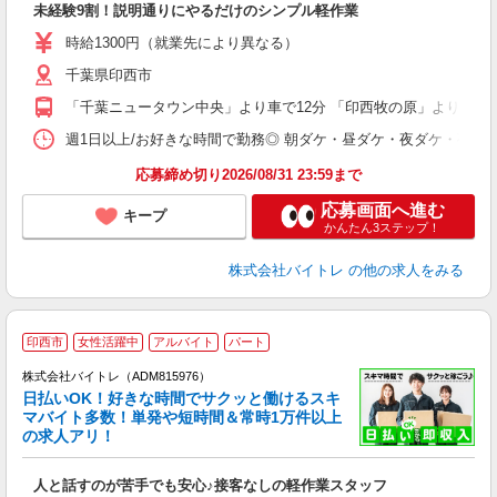
未経験9割！説明通りにやるだけのシンプル軽作業
即
活
時給1300円（就業先により異なる）
（
千葉県印西市
短
K
「千葉ニュータウン中央」より車で12分 「印西牧の原」より車で8
日
髪
週1日以上/お好きな時間で勤務◎ 朝ダケ・昼ダケ・夜ダケ・夜勤など、 ご自
応募締め切り2026/08/31 23:59まで
応募画面へ進む
キープ
かんたん3ステップ！
株式会社バイトレ
の他の求人をみる
印西市
女性活躍中
アルバイト
パート
株式会社バイトレ（ADM815976）
く
日払いOK！好きな時間でサクッと働けるスキ
マバイト多数！単発や短時間＆常時1万件以上
☆
の求人アリ！
験
人と話すのが苦手でも安心♪接客なしの軽作業スタッフ
即