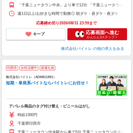
K
「千葉ニュータウン中央」より車で12分 「千葉ニュータウン中央
日
髪
週1日以上/お好きな時間で勤務◎ 朝ダケ・昼ダケ・夜ダケ・夜勤など、 ご自
応募締め切り2026/08/31 23:59まで
応募画面へ進む
キープ
かんたん3ステップ！
株式会社バイトレ
の他の求人をみる
印西市
女性活躍中
派遣社員
ィ
株式会社バイトレ（ADM821891）
短期・単発系バイトならバイトレにお任せ！
い
アパレル商品のタグ付け替え・ビニールはがし
即
活
時給1300円
（
千葉県印西市
煙
週
千葉ニュータウン中央駅から車で5分 千葉ニュータウン中央駅から