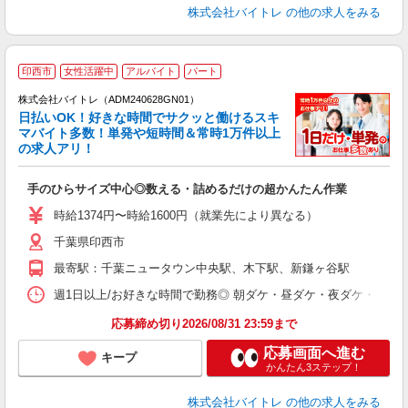
株式会社バイトレ
の他の求人をみる
印西市
女性活躍中
アルバイト
パート
株式会社バイトレ（ADM240628GN01）
く
日払いOK！好きな時間でサクッと働けるスキ
マバイト多数！単発や短時間＆常時1万件以上
☆
の求人アリ！
験
手のひらサイズ中心◎数える・詰めるだけの超かんたん作業
即
活
時給1374円〜時給1600円（就業先により異なる）
（
千葉県印西市
短
K
最寄駅：千葉ニュータウン中央駅、木下駅、新鎌ヶ谷駅
日
髪
週1日以上/お好きな時間で勤務◎ 朝ダケ・昼ダケ・夜ダケ・夜勤など、 ご自
応募締め切り2026/08/31 23:59まで
応募画面へ進む
キープ
かんたん3ステップ！
株式会社バイトレ
の他の求人をみる