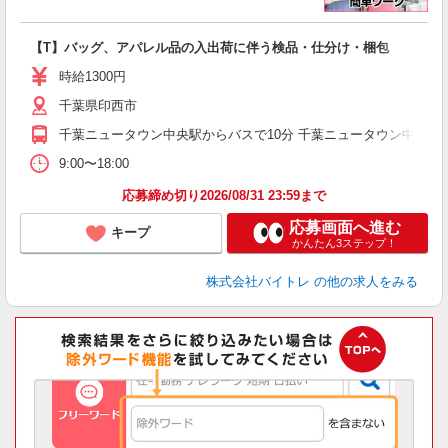
い
【T】バッグ、アパレル品の入出荷に伴う検品・仕分け・梱包
即
活
時給1300円
（
千葉県印西市
煙
～
千葉ニュータウン中央駅からバスで10分 千葉ニュータウン中央駅か
9:00〜18:00
応募締め切り2026/08/31 23:59まで
応募画面へ進む
キープ
かんたん3ステップ！
株式会社バイトレ
の他の求人をみる