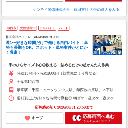
シンテイ警備株式会社 成田支社
の他の求人をみる
印西市
女性活躍中
アルバイト
パート
株式会社バイトレ（ADM810907GT16）
週1〜好きな時間だけで働ける自由バイト！単
発も長期もOK。スポット・単発案件がとにか
も
く豊富！
気
手のひらサイズ中心◎数える・詰めるだけの超かんたん作業
即
活
時給1374円〜時給1600円（就業先により異なる）
（
千葉県印西市
短
K
最寄駅：千葉ニュータウン中央駅、印西牧の原駅、木下駅
日
髪
週1日以上/お好きな時間で勤務◎ 朝ダケ・昼ダケ・夜ダケ・夜勤など、 ご自
応募締め切り2026/08/31 23:59まで
応募画面へ進む
キープ
かんたん3ステップ！