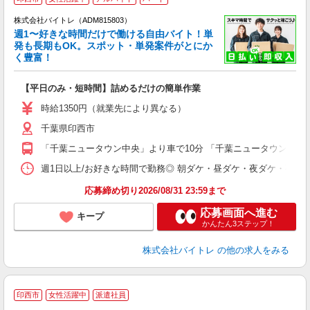
株式会社バイトレ（ADM815803）
週1〜好きな時間だけで働ける自由バイト！単
発も長期もOK。スポット・単発案件がとにか
も
く豊富！
気
【平日のみ・短時間】詰めるだけの簡単作業
即
活
時給1350円（就業先により異なる）
（
千葉県印西市
短
K
「千葉ニュータウン中央」より車で10分 「千葉ニュータウン中央」よ
日
髪
週1日以上/お好きな時間で勤務◎ 朝ダケ・昼ダケ・夜ダケ・夜勤など、 ご自
応募締め切り2026/08/31 23:59まで
応募画面へ進む
キープ
かんたん3ステップ！
株式会社バイトレ
の他の求人をみる
印西市
女性活躍中
派遣社員