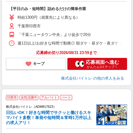
験
【平日のみ・短時間】詰めるだけの簡単作業
即
活
時給1300円（就業先により異なる）
（
千葉県印西市
短
K
「千葉ニュータウン中央」より徒歩で20分
日
髪
週1日以上/お好きな時間で勤務◎ 朝ダケ・昼ダケ・夜ダケ・夜勤など、 ご自
応募締め切り2026/08/31 23:59まで
応募画面へ進む
キープ
かんたん3ステップ！
株式会社バイトレ
の他の求人をみる
印西市
女性活躍中
アルバイト
パート
株式会社バイトレ（ADM817623）
く
日払いOK！好きな時間でサクッと働けるスキ
マバイト多数！単発や短時間＆常時1万件以上
☆
の求人アリ！
験