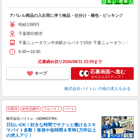
い
アパレル商品の入出荷に伴う検品・仕分け・梱包・ピッキング
即
活
時給1390円
（
千葉県印西市
煙
～
千葉ニュータウン中央駅からバスで10分 千葉ニュータウン中央駅か
9:00〜18:00
応募締め切り2026/08/31 23:59まで
応募画面へ進む
キープ
かんたん3ステップ！
株式会社バイトレ
の他の求人をみる
印西市
女性活躍中
アルバイト
パート
株式会社バイトレ（ADM815784）
く
日払いOK！好きな時間でサクッと働けるスキ
マバイト多数！単発や短時間＆常時1万件以上
☆
の求人アリ！