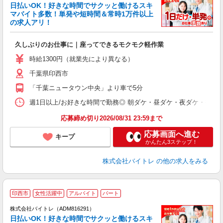
く
日払いOK！好きな時間でサクッと働けるスキ
マバイト多数！単発や短時間＆常時1万件以上
☆
の求人アリ！
験
久しぶりのお仕事に｜座ってできるモクモク軽作業
即
活
時給1300円（就業先により異なる）
（
千葉県印西市
短
K
「千葉ニュータウン中央」より車で5分
日
髪
週1日以上/お好きな時間で勤務◎ 朝ダケ・昼ダケ・夜ダケ・夜勤など、 ご自
応募締め切り2026/08/31 23:59まで
応募画面へ進む
キープ
かんたん3ステップ！
株式会社バイトレ
の他の求人をみる
印西市
女性活躍中
アルバイト
パート
株式会社バイトレ（ADM816291）
く
日払いOK！好きな時間でサクッと働けるスキ