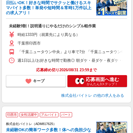
く
日払いOK！好きな時間でサクッと働けるスキ
マバイト多数！単発や短時間＆常時1万件以上
☆
の求人アリ！
験
未経験9割！説明通りにやるだけのシンプル軽作業
即
活
時給1333円（就業先により異なる）
（
千葉県印西市
短
K
「千葉ニュータウン中央」より車で7分 「千葉ニュータウン中央」
日
髪
週1日以上/お好きな時間で勤務◎ 朝ダケ・昼ダケ・夜ダケ・夜勤など、 ご自
応募締め切り2026/08/31 23:59まで
応募画面へ進む
キープ
かんたん3ステップ！
株式会社バイトレ
の他の求人をみる
印西市
女性活躍中
アルバイト
パート
株式会社バイトレ（ADM817625）
未経験OKの簡単ワーク多数！体への負担少な