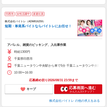
印西市
女性活躍中
派遣社員
ィ
株式会社バイトレ（ADM816259）
短期・単発系バイトならバイトレにお任せ！
い
アパレル、雑貨のピッキング、入出庫作業
即
活
時給1300円
（
千葉県印西市
煙
週
千葉ニュータウン中央駅から車で5分 千葉ニュータウン中央駅から
10:00〜16:00
応募締め切り2026/08/31 23:59まで
応募画面へ進む
キープ
かんたん3ステップ！
株式会社バイトレ
の他の求人をみる