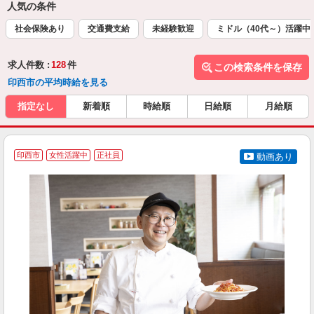
人気の条件
社会保険あり
交通費支給
未経験歓迎
ミドル（40代～）活躍中
求人件数 :
128
件
この検索条件を保存
印西市の平均時給を見る
指定なし
新着順
時給順
日給順
月給順
印西市
女性活躍中
正社員
動画あり
を
入
者
ル
a
勤