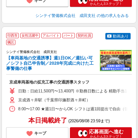
キープ
かんたん3ステップ！
シンテイ警備株式会社 成田支社
の他の求人をみる
印西市
女性活躍中
アルバイト
パート
契約社員
動画あり
嘱託
し
シンテイ警備株式会社 成田支社
【車両基地の交通誘導】週1日OK／週払い可
／シフト自己申告制／2028年完成に向けた工
日
事警備の仕事
3.
入
京成車両基地の拡充工事の交通誘導スタッフ
場
者
日勤：日給11,500円〜13,400円 ※勤務日数による 精勤手当
歓
～
京成酒々井駅（千葉県印旛郡酒々井町）
O
8:00〜17:00 ★週1日〜からOK シフトは週1回提出で自由
ヶ
0.
本日掲載終了
(2026/08/08 23:59まで)
応募画面へ進む
キープ
かんたん3ステップ！