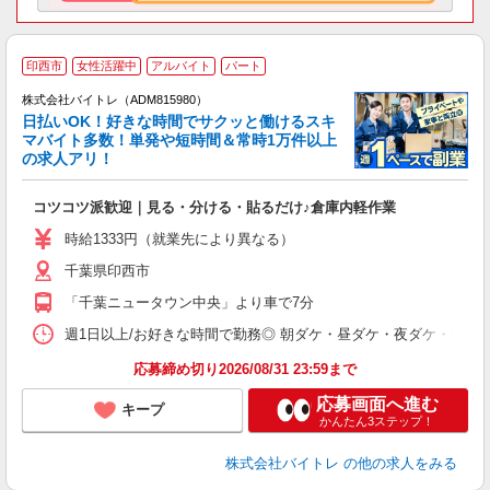
印西市
女性活躍中
アルバイト
パート
株式会社バイトレ（ADM815980）
く
日払いOK！好きな時間でサクッと働けるスキ
マバイト多数！単発や短時間＆常時1万件以上
☆
の求人アリ！
験
コツコツ派歓迎｜見る・分ける・貼るだけ♪倉庫内軽作業
即
活
時給1333円（就業先により異なる）
（
千葉県印西市
短
K
「千葉ニュータウン中央」より車で7分
日
髪
週1日以上/お好きな時間で勤務◎ 朝ダケ・昼ダケ・夜ダケ・夜勤など、 ご自
応募締め切り2026/08/31 23:59まで
応募画面へ進む
キープ
かんたん3ステップ！
株式会社バイトレ
の他の求人をみる