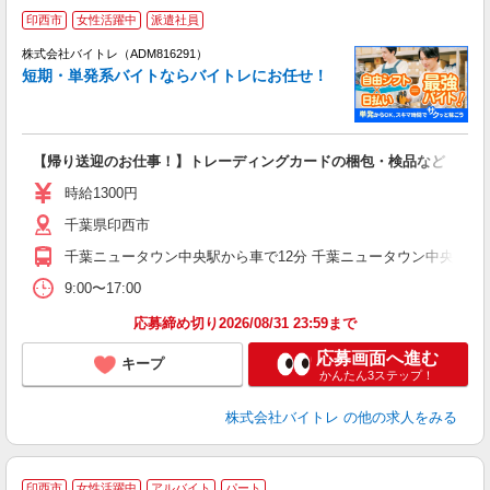
印西市
女性活躍中
派遣社員
ィ
株式会社バイトレ（ADM816291）
短期・単発系バイトならバイトレにお任せ！
い
【帰り送迎のお仕事！】トレーディングカードの梱包・検品など
即
活
時給1300円
（
千葉県印西市
煙
週
千葉ニュータウン中央駅から車で12分 千葉ニュータウン中央駅から
9:00〜17:00
応募締め切り2026/08/31 23:59まで
応募画面へ進む
キープ
かんたん3ステップ！
株式会社バイトレ
の他の求人をみる
印西市
女性活躍中
アルバイト
パート