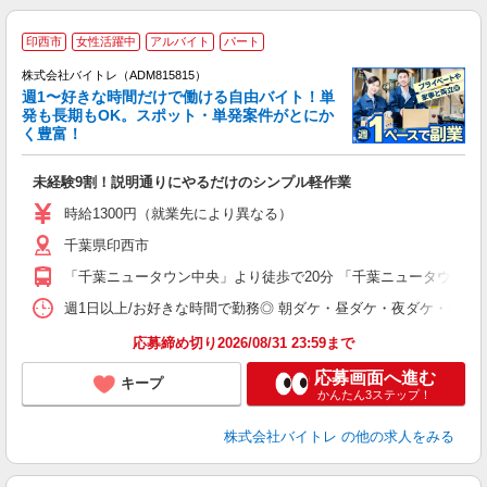
印西市
女性活躍中
アルバイト
パート
株式会社バイトレ（ADM815815）
週1〜好きな時間だけで働ける自由バイト！単
発も長期もOK。スポット・単発案件がとにか
も
く豊富！
気
未経験9割！説明通りにやるだけのシンプル軽作業
即
活
時給1300円（就業先により異なる）
（
千葉県印西市
短
K
「千葉ニュータウン中央」より徒歩で20分 「千葉ニュータウン中央
日
髪
週1日以上/お好きな時間で勤務◎ 朝ダケ・昼ダケ・夜ダケ・夜勤など、 ご自
応募締め切り2026/08/31 23:59まで
応募画面へ進む
キープ
かんたん3ステップ！
株式会社バイトレ
の他の求人をみる