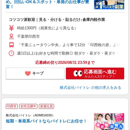
め。日払いOK＆スポット・単発のお仕事が豊
富！
ス
ロ
コツコツ派歓迎｜見る・分ける・貼るだけ♪倉庫内軽作業
即
活
時給1300円（就業先により異なる）
（
千葉県印西市
短
K
「千葉ニュータウン中央」より車で12分 「印西牧の原」より車で8
日
髪
週1日以上/お好きな時間で勤務◎ 朝ダケ・昼ダケ・夜ダケ・夜勤など、 ご自
応募締め切り2026/08/31 23:59まで
応募画面へ進む
キープ
かんたん3ステップ！
株式会社バイトレ
の他の求人をみる
印西市
女性活躍中
派遣社員
ィ
株式会社バイトレ（ADM816030）
短期・単発系バイトならバイトレにお任せ！