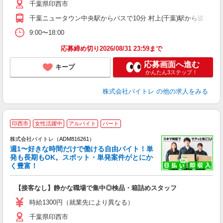
千葉県印西市
煙
週
千葉ニュータウン中央駅からバスで10分 村上(千葉)駅から送迎バス
9:00〜18:00
応募締め切り2026/08/31 23:59まで
応募画面へ進む
キープ
かんたん3ステップ！
株式会社バイトレ
の他の求人をみる
印西市
女性活躍中
アルバイト
パート
株式会社バイトレ（ADM816261）
週1〜好きな時間だけで働ける自由バイト！単
発も長期もOK。スポット・単発案件がとにか
も
く豊富！
気
【接客なし】静かな職場で集中◎検品・箱詰めスタッフ
即
活
時給1300円（就業先により異なる）
（
千葉県印西市
短