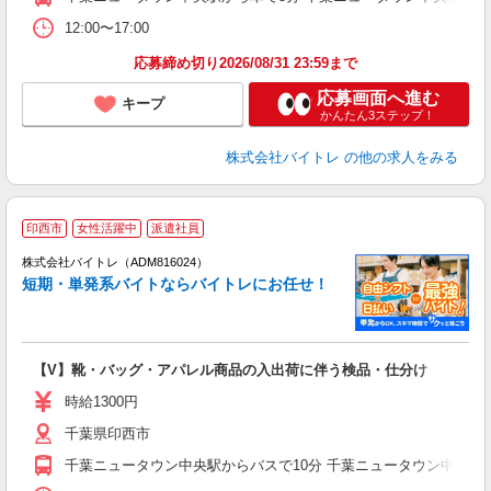
12:00〜17:00
応募締め切り2026/08/31 23:59まで
応募画面へ進む
キープ
かんたん3ステップ！
株式会社バイトレ
の他の求人をみる
印西市
女性活躍中
派遣社員
ィ
株式会社バイトレ（ADM816024）
短期・単発系バイトならバイトレにお任せ！
い
【V】靴・バッグ・アパレル商品の入出荷に伴う検品・仕分け
即
活
時給1300円
（
千葉県印西市
煙
週
千葉ニュータウン中央駅からバスで10分 千葉ニュータウン中央駅か