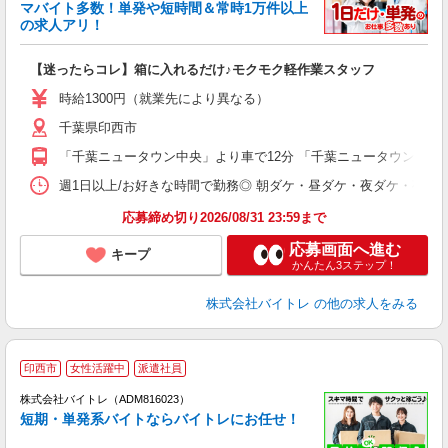
マバイト多数！単発や短時間＆常時1万件以上
☆
の求人アリ！
験
【迷ったらコレ】箱に入れるだけ♪モクモク軽作業スタッフ
即
活
時給1300円（就業先により異なる）
（
千葉県印西市
短
K
「千葉ニュータウン中央」より車で12分 「千葉ニュータウン中央
日
髪
週1日以上/お好きな時間で勤務◎ 朝ダケ・昼ダケ・夜ダケ・夜勤など、 ご自
応募締め切り2026/08/31 23:59まで
応募画面へ進む
キープ
かんたん3ステップ！
株式会社バイトレ
の他の求人をみる
印西市
女性活躍中
派遣社員
ィ
株式会社バイトレ（ADM816023）
短期・単発系バイトならバイトレにお任せ！