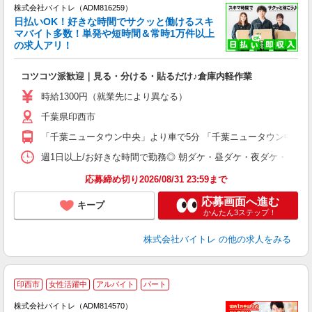
株式会社バイトレ（ADM816259）
く
日払いOK！好きな時間でサクッと働けるスキ
マバイト多数！単発や短時間＆常時1万件以上
☆
の求人アリ！
験
コツコツ派歓迎｜見る・分ける・貼るだけ♪倉庫内軽作業
即
活
時給1300円（就業先により異なる）
（
千葉県印西市
短
K
「千葉ニュータウン中央」より車で5分 「千葉ニュータウン中央」
日
髪
週1日以上/お好きな時間で勤務◎ 朝ダケ・昼ダケ・夜ダケ・夜勤など、 ご自
応募締め切り2026/08/31 23:59まで
応募画面へ進む
キープ
かんたん3ステップ！
株式会社バイトレ
の他の求人をみる
印西市
女性活躍中
アルバイト
パート
株式会社バイトレ（ADM814570）