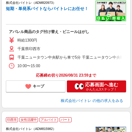
ィ
株式会社バイトレ（ADM820973）
短期・単発系バイトならバイトレにお任せ！
い
アパレル商品のタグ付け替え・ビニールはがし
即
活
時給1300円
（
千葉県印西市
煙
週
千葉ニュータウン中央駅から車で5分 千葉ニュータウン中央駅から
10:00〜15:00
応募締め切り2026/08/31 23:59まで
応募画面へ進む
キープ
かんたん3ステップ！
株式会社バイトレ
の他の求人をみる
印西市
女性活躍中
アルバイト
パート
株式会社バイトレ（ADM815982）