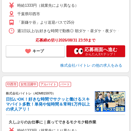
活
時給1333円（就業先により異なる）
（
千葉県印西市
短
K
「新鎌ケ谷」より送迎バスで25分
日
髪
週1日以上/お好きな時間で勤務◎ 朝ダケ・昼ダケ・夜ダケ・夜勤など、 ご自
応募締め切り2026/08/31 23:59まで
応募画面へ進む
キープ
かんたん3ステップ！
株式会社バイトレ
の他の求人をみる
印西市
女性活躍中
アルバイト
パート
株式会社バイトレ（ADM815970）
く
日払いOK！好きな時間でサクッと働けるスキ
マバイト多数！単発や短時間＆常時1万件以上
☆
の求人アリ！
験
久しぶりのお仕事に｜座ってできるモクモク軽作業
即
活
時給1333円（就業先により異なる）