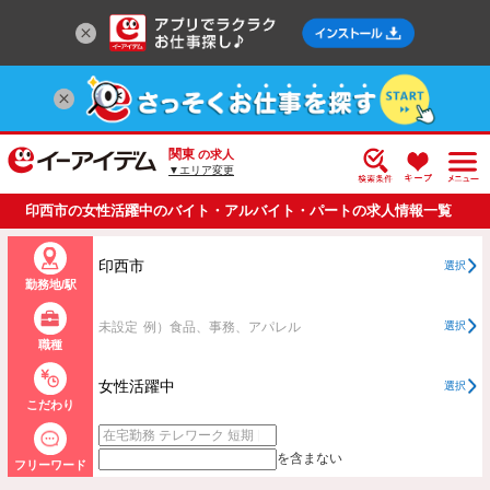
関東
の求人
▼エリア変更
印西市の女性活躍中のバイト・アルバイト・パートの求人情報一覧
印西市
選択
勤務地/駅
未設定
例）食品、事務、アパレル
選択
職種
女性活躍中
選択
こだわり
を含まない
フリーワード