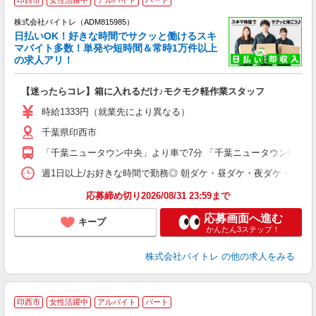
株式会社バイトレ（ADM815985）
く
日払いOK！好きな時間でサクッと働けるスキ
マバイト多数！単発や短時間＆常時1万件以上
☆
の求人アリ！
験
【迷ったらコレ】箱に入れるだけ♪モクモク軽作業スタッフ
即
活
時給1333円（就業先により異なる）
（
千葉県印西市
短
K
「千葉ニュータウン中央」より車で7分 「千葉ニュータウン中央」
日
髪
週1日以上/お好きな時間で勤務◎ 朝ダケ・昼ダケ・夜ダケ・夜勤など、 ご自
応募締め切り2026/08/31 23:59まで
応募画面へ進む
キープ
かんたん3ステップ！
株式会社バイトレ
の他の求人をみる
印西市
女性活躍中
アルバイト
パート