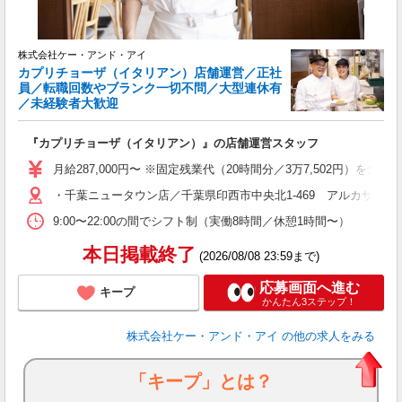
ブ
株式会社ケー・アンド・アイ
カプリチョーザ（イタリアン）店舗運営／正社
員／転職回数やブランク一切不問／大型連休有
／未経験者大歓迎
『カプリチョーザ（イタリアン）』の店舗運営スタッフ
月給287,000円〜 ※固定残業代（20時間分／3万7,502円
・千葉ニュータウン店／千葉県印西市中央北1-469 アルカサール
9:00〜22:00の間でシフト制（実働8時間／休憩1時間〜）
本日掲載終了
(2026/08/08 23:59まで)
応募画面へ進む
キープ
かんたん3ステップ！
株式会社ケー・アンド・アイ
の他の求人をみる
「キープ」とは？