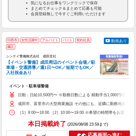
気になるお仕事をワンクリックで保存
まとめてチェック＆まとめて応募も可能
会員登録無しで今すぐご利用いただけます
印西市
女性活躍中
アルバイト
パート
契約社員
動画あり
嘱託
社
支
シンテイ警備株式会社 成田支社
せ
【イベント警備】成田周辺のイベント会場／駐
入
車場・交通誘導／週1日〜OK／短期でもOK／
場
入社祝金あり
者
歓
イベント・駐車場警備
～
の
日勤：日給10,500円〜 ※勤務日数による 精勤手当1,000円/
日
内
成田市、富里市の大型商業施設 その他にも、近隣に勤務地多数あ
［1］9:00〜18:00 ［2］10:00〜19:00 ※希望の時
本日掲載終了
(2026/08/08 23:59まで)
応募画面へ進む