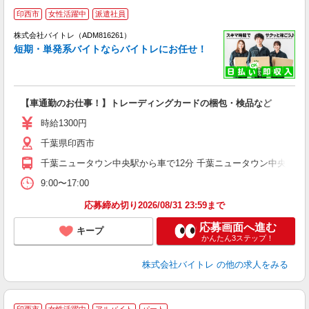
印西市
女性活躍中
派遣社員
ィ
株式会社バイトレ（ADM816261）
短期・単発系バイトならバイトレにお任せ！
い
【車通勤のお仕事！】トレーディングカードの梱包・検品など
即
活
時給1300円
（
千葉県印西市
煙
週
千葉ニュータウン中央駅から車で12分 千葉ニュータウン中央駅から
9:00〜17:00
応募締め切り2026/08/31 23:59まで
応募画面へ進む
キープ
かんたん3ステップ！
株式会社バイトレ
の他の求人をみる
印西市
女性活躍中
アルバイト
パート