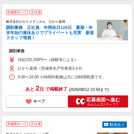
茨城県すべて
正社員
株式会社ひかりメディカル ひかり薬局
調剤事務 正社員 年間休日120日 夏期・年
末年始の連休ありでプライベートも充実 新規
スタッフ増員！
相
調剤事務
入
主
月給220,200円〜（経験等による）
車
ひかり薬局（茨城県水戸市東原3-2-4）
り
9:00〜18:00 ※時間外勤務は月に10時間程度です。
2
あと
日
で掲載終了
(2026/08/12 23:59まで)
応募画面へ進む
キープ
かんたん3ステップ！
茨城県すべて
正社員
動画あり