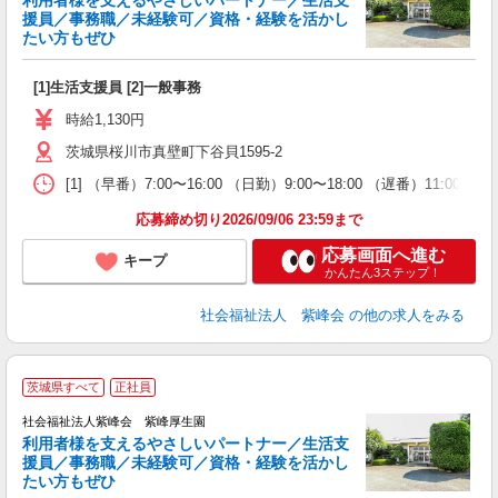
利用者様を支えるやさしいパートナー／生活支
援員／事務職／未経験可／資格・経験を活かし
たい方もぜひ
う
[1]生活支援員 [2]一般事務
入
躍
時給1,130円
（
茨城県桜川市真壁町下谷貝1595-2
間
扶
[1] （早番）7:00〜16:00 （日勤）9:00〜18:00 （遅番）11:00〜2
族
応募締め切り2026/09/06 23:59まで
応募画面へ進む
キープ
かんたん3ステップ！
社会福祉法人 紫峰会
の他の求人をみる
茨城県すべて
正社員
社会福祉法人紫峰会 紫峰厚生園
利用者様を支えるやさしいパートナー／生活支
援員／事務職／未経験可／資格・経験を活かし
たい方もぜひ