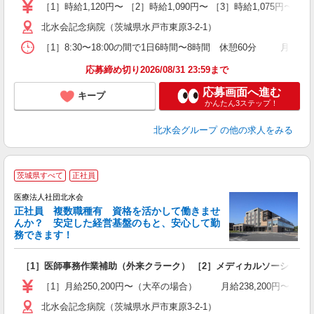
O
［1］時給1,120円〜 ［2］時給1,090円〜 ［3］時給1,075円〜 ［4
養
北水会記念病院（茨城県水戸市東原3-2-1）
イ
［1］8:30〜18:00の間で1日6時間〜8時間 休憩60分 月
応募締め切り2026/08/31 23:59まで
応募画面へ進む
キープ
かんたん3ステップ！
北水会グループ
の他の求人をみる
2
茨城県すべて
正社員
医療法人社団北水会
る
正社員 複数職種有 資格を活かして働きませ
んか？ 安定した経営基盤のもと、安心して勤
務できます！
入
［1］医師事務作業補助（外来クラーク） ［2］メディカルソーシャルワ
O
支
［1］月給250,200円〜（大卒の場合） 月給238,200円〜
当
北水会記念病院（茨城県水戸市東原3-2-1）