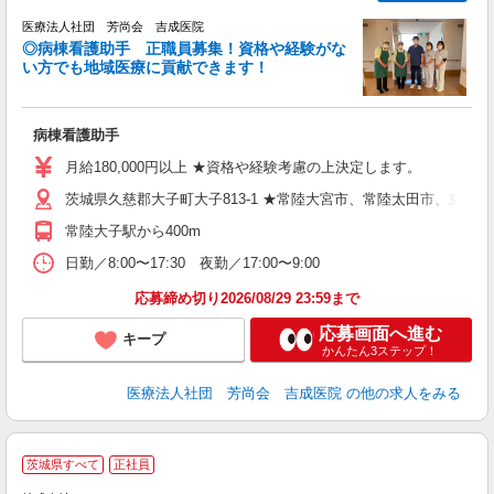
医療法人社団 芳尚会 吉成医院
◎病棟看護助手 正職員募集！資格や経験がな
い方でも地域医療に貢献できます！
と
病棟看護助手
入
月給180,000円以上 ★資格や経験考慮の上決定します。
各
茨城県久慈郡大子町大子813-1 ★常陸大宮市、常陸太田市、東
常陸大子駅から400m
日勤／8:00〜17:30 夜勤／17:00〜9:00
応募締め切り2026/08/29 23:59まで
応募画面へ進む
キープ
かんたん3ステップ！
医療法人社団 芳尚会 吉成医院
の他の求人をみる
ア
茨城県すべて
正社員
リ
れ