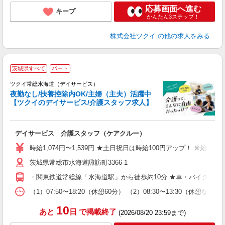
応募画面へ進む
キープ
かんたん3ステップ！
株式会社ツクイ
の他の求人をみる
茨城県すべて
パート
ツクイ常総水海道（デイサービス）
夜勤なし/扶養控除内OK/主婦（主夫）活躍中
【ツクイのデイサービス/介護スタッフ求人】
各
デイサービス 介護スタッフ（ケアクルー）
入
り
時給1,074円〜1,539円 ★土日祝日は時給100円アップ！ ※給
リ
茨城県常総市水海道諏訪町3366-1
ー
O
・関東鉄道常総線「水海道駅」から徒歩約10分 ★車・バイク・自
な
（1）07:50〜18:20（休憩60分） （2）08:30〜13:30（
髪
10
あと
日
で掲載終了
(2026/08/20 23:59まで)