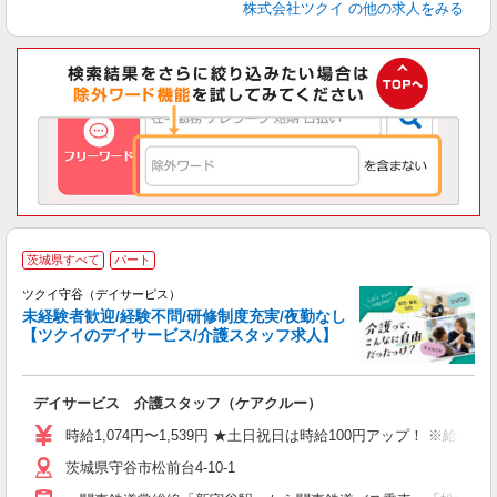
株式会社ツクイ
の他の求人をみる
茨城県すべて
パート
ツクイ守谷（デイサービス）
未経験者歓迎/経験不問/研修制度充実/夜勤なし
【ツクイのデイサービス/介護スタッフ求人】
各
デイサービス 介護スタッフ（ケアクルー）
入
り
時給1,074円〜1,539円 ★土日祝日は時給100円アップ！ ※給
リ
茨城県守谷市松前台4-10-1
ー
O