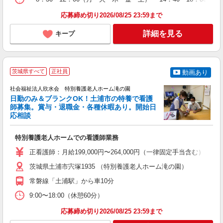
応募締め切り2026/08/25 23:59まで
詳細を見る
キープ
茨城県すべて
正社員
動画あり
社会福祉法人欣水会 特別養護老人ホーム滝の園
日勤のみ＆ブランクOK！土浦市の特養で看護
め
師募集。賞与・退職金・各種休暇あり。開始日
応相談
方
特別養護老人ホームでの看護師業務
入
性
正看護師：月給199,000円〜264,000円（一律固定手当含む） 准
活
勤
茨城県土浦市宍塚1935 （特別養護老人ホーム滝の園）
常磐線「土浦駅」から車10分
9:00〜18:00（休憩60分）
応募締め切り2026/08/25 23:59まで