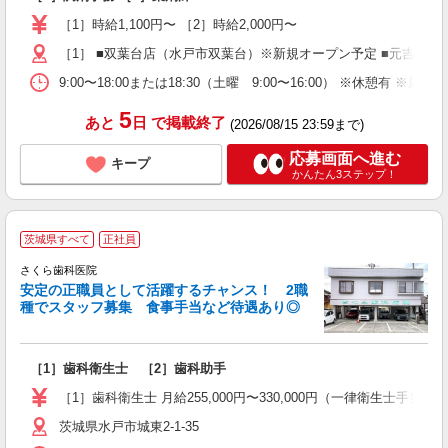
入
躍
［1］時給1,100円〜 ［2］時給2,000円〜
週
［1］ ■双葉台店（水戸市双葉台）※新規オープン予定 ■元吉田店（茨
ッ
O
9:00〜18:00または18:30（土曜 9:00〜16:00） ※休
費
5
あと
日
で掲載終了
(2026/08/15 23:59まで)
応募画面へ進む
キープ
かんたん3ステップ！
茨城県すべて
正社員
さくら歯科医院
安定の正職員として活躍するチャンス！ 2職
種でスタッフ募集 食事手当など待遇あり◎
方
入
［1］歯科衛生士 ［2］歯科助手
O
［1］歯科衛生士 月給255,000円〜330,000円（一律衛生士手当30
茨城県水戸市城東2-1-35