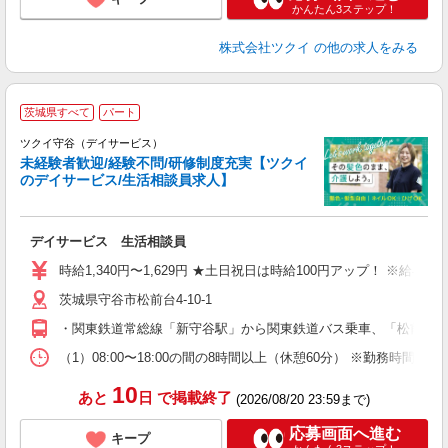
かんたん3ステップ！
株式会社ツクイ
の他の求人をみる
茨城県すべて
パート
ツクイ守谷（デイサービス）
未経験者歓迎/経験不問/研修制度充実【ツクイ
のデイサービス/生活相談員求人】
各
デイサービス 生活相談員
入
り
時給1,340円〜1,629円 ★土日祝日は時給100円アップ！ ※給
リ
茨城県守谷市松前台4-10-1
ー
O
・関東鉄道常総線「新守谷駅」から関東鉄道バス乗車、「松前台4
な
（1）08:00〜18:00の間の8時間以上（休憩60分） ※勤務時間
髪
10
あと
日
で掲載終了
(2026/08/20 23:59まで)
応募画面へ進む
キープ