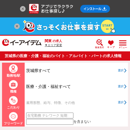
関東
の求人
▼エリア変更
茨城県の医療・介護・福祉のバイト・アルバイト・パートの求人情報
一覧
茨城県すべて
選択
勤務地/駅
医療・介護・福祉すべて
選択
職種
雇用形態、給与、特徴、その他
選択
こだわり
を含まない
フリーワード