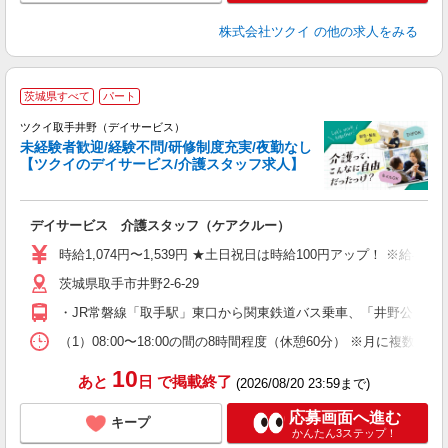
株式会社ツクイ
の他の求人をみる
茨城県すべて
パート
ツクイ取手井野（デイサービス）
未経験者歓迎/経験不問/研修制度充実/夜勤なし
【ツクイのデイサービス/介護スタッフ求人】
各
デイサービス 介護スタッフ（ケアクルー）
入
り
時給1,074円〜1,539円 ★土日祝日は時給100円アップ！ ※給
リ
茨城県取手市井野2-6-29
ー
O
・JR常磐線「取手駅」東口から関東鉄道バス乗車、「井野公民館
な
（1）08:00〜18:00の間の8時間程度（休憩60分） ※月に
髪
10
あと
日
で掲載終了
(2026/08/20 23:59まで)
応募画面へ進む
キープ
かんたん3ステップ！