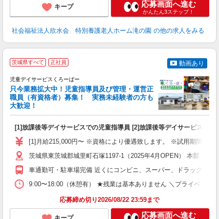
応募画面へ進む
キープ
かんたん3ステップ！
社会福祉法人欣水会 特別養護老人ホーム滝の園
の他の求人をみる
茨城県すべて
正社員
動画あり
児童デイサービスくろーばー
只今業務拡大中！児童指導員及び管理・運営正
職員（有資格者）募集！ 実務未経験者の方も
大歓迎！
力
[1]放課後等デイサービスでの児童指導員 [2]放課後等デイサービスで
入
[1]月給215,000円〜 ※資格により優遇致します。 ※試用期間有（期間中
茨城県東茨城郡城里町石塚1197-1（2025年4月OPEN） 本
車通勤可・駐車場完備 近くにコンビニ、スーパー、ドラッグスト
9:00〜18:00（休憩有） ★残業は基本ありません ＼プライベ
応募締め切り2026/08/22 23:59まで
応募画面へ進む
キープ