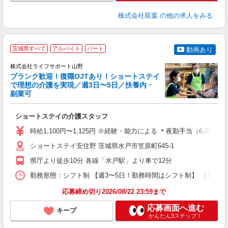
株式会社双葉
の他の求人をみる
茨城県すべて
アルバイト
パート
動画あり
株式会社ライフサポート山野
ブランク歓迎！復職OJTあり！ショートステイ
で理想の介護を実現／週3日〜5日／扶養内・
副業可
い
ショートステイの介護スタッフ
入
躍
時給1,100円〜1,125円 ※経験・能力による ＊夜勤手当（6,000円
由
ショートステイ安住野 茨城県水戸市笠原町645-1
な
県庁より徒歩10分 各線「水戸駅」より車で12分
資
勤務形態：シフト制 【週3〜5日！勤務時間はシフト制】 ［1］6:00〜
応募締め切り2026/08/22 23:59まで
応募画面へ進む
キープ
かんたん3ステップ！