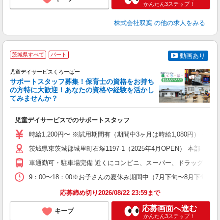
かんたん3ステップ！
株式会社双葉
の他の求人をみる
茨城県すべて
パート
動画あり
児童デイサービスくろーばー
サポートスタッフ募集！保育士の資格をお持ち
の方特に大歓迎！あなたの資格や経験を活かし
てみませんか？
ス
児童デイサービスでのサポートスタッフ
未
時給1,200円〜 ※試用期間有（期間中3ヶ月は時給1,080円） 
茨城県東茨城郡城里町石塚1197-1（2025年4月OPEN） 本部
車通勤可・駐車場完備 近くにコンビニ、スーパー、ドラッグストア
9：00〜18：00※お子さんの夏休み期間中（7月下旬〜8月下旬）
応募締め切り2026/08/22 23:59まで
応募画面へ進む
キープ
かんたん3ステップ！