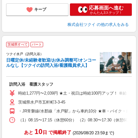
応募画面へ進む
キープ
かんたん3ステップ！
株式会社ツクイ
の他の求人をみる
茨城県すべて
パート
ツクイ水戸（訪問入浴）
日曜定休/未経験者歓迎/お休み調整可/オンコー
ルなし【ツクイの訪問入浴/看護職員求人】
各
訪問入浴 看護スタッフ
入
り
時給1,277円〜2,039円 ★土・祝日は時給100円アップ！ ※給
リ
茨城県水戸市五軒町3-3-45
ー
O
・JR常磐線/水郡線「水戸駅」から車約10分 ★車・バイク・自転
な
（1）08:15〜17:15（休憩60分） （2）08:30〜17:30（休
髪
10
あと
日
で掲載終了
(2026/08/20 23:59まで)