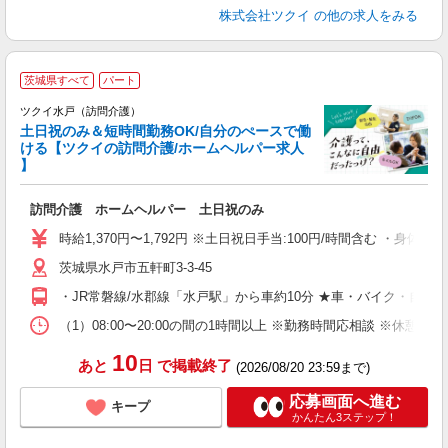
株式会社ツクイ
の他の求人をみる
茨城県すべて
パート
ツクイ水戸（訪問介護）
土日祝のみ＆短時間勤務OK/自分のぺースで働
ける【ツクイの訪問介護/ホームヘルパー求人
】
各
訪問介護 ホームヘルパー 土日祝のみ
入
り
時給1,370円〜1,792円 ※土日祝日手当:100円/時間含む ・身
リ
茨城県水戸市五軒町3-3-45
ー
O
・JR常磐線/水郡線「水戸駅」から車約10分 ★車・バイク・自転
な
（1）08:00〜20:00の間の1時間以上 ※勤務時間応相談 ※休憩
髪
10
あと
日
で掲載終了
(2026/08/20 23:59まで)
応募画面へ進む
キープ
かんたん3ステップ！