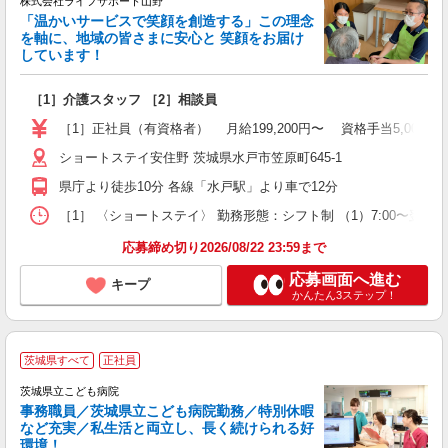
株式会社ライフサポート山野
「温かいサービスで笑顔を創造する」この理念
を軸に、地域の皆さまに安心と 笑顔をお届け
しています！
る
［1］介護スタッフ ［2］相談員
入
主
［1］正社員（有資格者） 月給199,200円〜 資格手当5,000円〜1
0
し
ショートステイ安住野 茨城県水戸市笠原町645-1
県庁より徒歩10分 各線「水戸駅」より車で12分
［1］ 〈ショートステイ〉 勤務形態：シフト制 （1）7:00〜翌10:00（休憩
応募締め切り2026/08/22 23:59まで
応募画面へ進む
キープ
かんたん3ステップ！
茨城県すべて
正社員
茨城県立こども病院
事務職員／茨城県立こども病院勤務／特別休暇
など充実／私生活と両立し、長く続けられる好
環境！