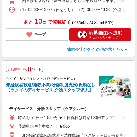
・関東鉄道常総線「新守谷駅」から関東鉄道バス乗車、「松前台4
な
（1）08:00〜13:00（休憩なし） （2）08:30〜13:30（休
髪
10
あと
日
で掲載終了
(2026/08/20 23:59まで)
応募画面へ進む
キープ
かんたん3ステップ！
株式会社ツクイ
の他の求人をみる
茨城県すべて
パート
ツクイ・サンフォレスト水戸（デイサービス）
未経験者歓迎/経験不問/研修制度充実/夜勤なし
【ツクイのデイサービス/介護スタッフ求人】
各
デイサービス 介護スタッフ（ケアクルー）
入
り
時給1,074円〜1,539円 ★土日祝日は時給100円アップ！ ※給
リ
茨城県水戸市中央2丁目6番32
ー
O
・JR各線/鹿島臨海鉄道大洗鹿島線「水戸駅」南口から徒歩約11