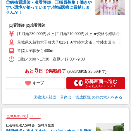
◎病棟看護師・准看護師 正職員募集！働きや
すい環境が整っています♪地域医療に貢献しま
せんか！
生
[1]看護師 [2]准看護師
入
ー
[1]月給230,000円以上 [2]月給210,000円以上 ★資格や経
り
茨城県久慈郡大子町大子813-1 ★常陸大宮市、常陸太田市、東
常陸大子駅から400m
日勤／8:00〜17:30 夜勤／17:00〜9:00
5
あと
日
で掲載終了
(2026/08/15 23:59まで)
応募画面へ進む
キープ
かんたん3ステップ！
医療法人社団 芳尚会 吉成医院
の他の求人をみる
茨城県すべて
パート
社会福祉法人紫峰会 紫峰厚生園