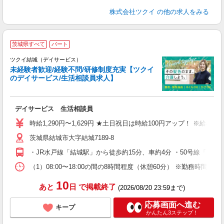
株式会社ツクイ
の他の求人をみる
茨城県すべて
パート
ツクイ結城（デイサービス）
未経験者歓迎/経験不問/研修制度充実【ツクイ
のデイサービス/生活相談員求人】
各
デイサービス 生活相談員
入
り
時給1,290円〜1,629円 ★土日祝日は時給100円アップ！ ※給
リ
茨城県結城市大字結城7189-8
ー
O
・JR水戸線「結城駅」から徒歩約15分、車約4分 ・50号線「下
な
（1）08:00〜18:00の間の8時間程度（休憩60分） ※勤務時
髪
10
あと
日
で掲載終了
(2026/08/20 23:59まで)
応募画面へ進む
キープ
かんたん3ステップ！