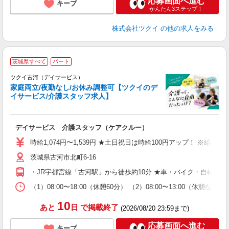
応募画面へ進む
キープ
かんたん3ステップ！
株式会社ツクイ
の他の求人をみる
茨城県すべて
パート
ツクイ古河（デイサービス）
家庭両立/夜勤なし/お休み調整可【ツクイのデ
イサービス/介護スタッフ求人】
各
デイサービス 介護スタッフ（ケアクルー）
入
り
時給1,074円〜1,539円 ★土日祝日は時給100円アップ！ ※給
リ
茨城県古河市北町6-16
ー
O
・JR宇都宮線「古河駅」から徒歩約10分 ★車・バイク・自転車通
な
（1）08:00〜18:00（休憩60分） （2）08:00〜13:00（
髪
10
あと
日
で掲載終了
(2026/08/20 23:59まで)
応募画面へ進む
キープ