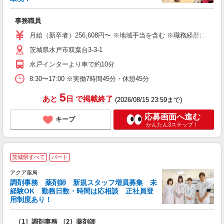
の
事務職員
入
躍
月給（新卒者）256,608円〜 ※地域手当を含む ※職務経歴により
煙
茨城県水戸市双葉台3-3-1
通
水戸インターより車で約10分
セ
8:30〜17:00 ※実働7時間45分・休憩45分
5
あと
日
で掲載終了
(2026/08/15 23:59まで)
応募画面へ進む
キープ
かんたん3ステップ！
茨城県すべて
パート
アクア薬局
調剤事務 薬剤師 新規スタッフ増員募集 未
経験OK 勤務日数・時間は応相談 正社員登
用制度あり！
を
［1］調剤事務 ［2］薬剤師