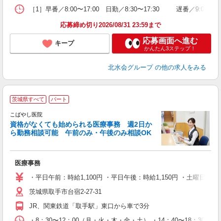
［1］早番／8:00〜17:00 日勤／8:30〜17:30 遅番／9:00〜18
応募締め切り2026/08/31 23:59まで
応募画面へ進む
キープ
かんたん3ステップ！
北水会グループ
の他の求人をみる
現
茨城県すべて
パート
こばやし医院
資格がなくても始められる医療事務 週2日か
ら勤務相談可能 午前のみ・午後のみ相談OK
者
医療事務
・平日午前：時給1,100円 ・平日午後：時給1,150円 ・土曜日：時給
茨城県取手市台宿2‐27‐31
JR、関東鉄道「取手駅」東口から車で3分
・8：30〜12：00（月・火・木・金・土） ・14：40〜18：