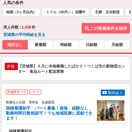
人気の条件
短期（3ヶ月以内）
ミドル（40代～）活躍中
主婦・主夫歓迎
求人件数 :
1,430
件
この検索条件を保存
茨城県の平均時給を見る
指定なし
新着順
時給順
日給順
月給順
【茨城県】６月に本格稼働したばかり！つくば市の新物流セン
PR
ター 食品ルート配送業務
茨城県すべて
パート
動画あり
医療法人社団 芳尚会 吉成医院
病棟看護助手 パート募集！資格・経験なし、
勤務時間日数相談可！でも地域医療に貢献でき
ます！
待
病棟看護助手
入