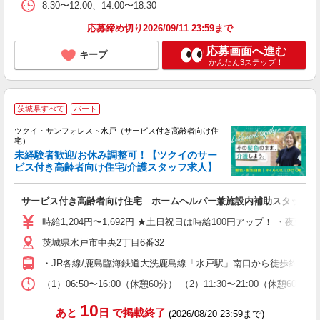
8:30〜12:00、14:00〜18:30
応募締め切り2026/09/11 23:59まで
応募画面へ進む
キープ
かんたん3ステップ！
茨城県すべて
パート
ツクイ・サンフォレスト水戸（サービス付き高齢者向け住
宅）
未経験者歓迎/お休み調整可！【ツクイのサー
ビス付き高齢者向け住宅/介護スタッフ求人】
各
サービス付き高齢者向け住宅 ホームヘルパー兼施設内補助スタッフ
入
り
時給1,204円〜1,692円 ★土日祝日は時給100円アップ！ ・夜勤手
リ
茨城県水戸市中央2丁目6番32
ー
O
・JR各線/鹿島臨海鉄道大洗鹿島線「水戸駅」南口から徒歩約11
な
（1）06:50〜16:00（休憩60分） （2）11:30〜21:00（休憩
髪
10
あと
日
で掲載終了
(2026/08/20 23:59まで)