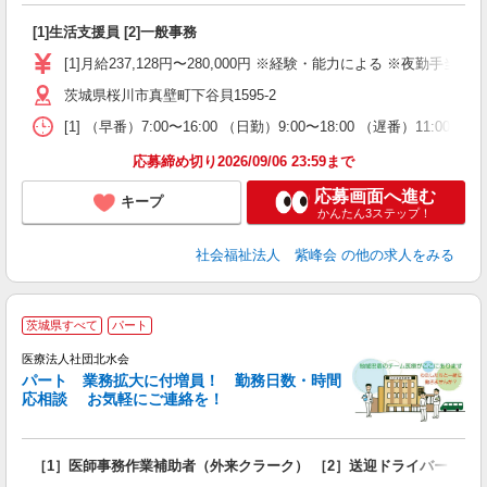
う
[1]生活支援員 [2]一般事務
入
躍
[1]月給237,128円〜280,000円 ※経験・能力による ※夜勤手当7
あ
茨城県桜川市真壁町下谷貝1595-2
車
役
[1] （早番）7:00〜16:00 （日勤）9:00〜18:00 （遅番）11:00〜20
応募締め切り2026/09/06 23:59まで
応募画面へ進む
キープ
かんたん3ステップ！
社会福祉法人 紫峰会
の他の求人をみる
1
茨城県すべて
パート
医療法人社団北水会
パート 業務拡大に付増員！ 勤務日数・時間
応相談 お気軽にご連絡を！
ま
［1］医師事務作業補助者（外来クラーク） ［2］送迎ドライバー ［3
入