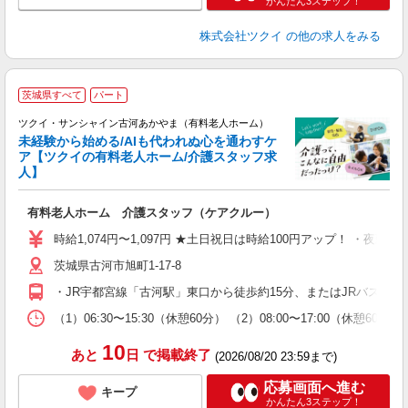
かんたん3ステップ！
株式会社ツクイ
の他の求人をみる
茨城県すべて
パート
ツクイ・サンシャイン古河あかやま（有料老人ホーム）
未経験から始める/AIも代われぬ心を通わすケ
ア【ツクイの有料老人ホーム/介護スタッフ求
人】
各
有料老人ホーム 介護スタッフ（ケアクルー）
入
り
時給1,074円〜1,097円 ★土日祝日は時給100円アップ！ ・夜勤
リ
茨城県古河市旭町1-17-8
ー
O
・JR宇都宮線「古河駅」東口から徒歩約15分、またはJRバス関東
な
（1）06:30〜15:30（休憩60分） （2）08:00〜17:00（休憩6
髪
10
あと
日
で掲載終了
(2026/08/20 23:59まで)
応募画面へ進む
キープ
かんたん3ステップ！