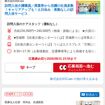
株式会社ASCare
訪問入浴介護職員／異業界から活躍の社員多数
！キャリアアップも！土日休み・夜勤なしの訪
業
問入浴サービス
ま
訪問入浴のケアスタッフ（運転なし）
入
格
月給234,000円〜240,000円（地域・資格による） ★介護福祉
週
■茨城県 【在達介護センターつくば】茨城県つくば市島名2298番地
り
【在達介護センターつくば】つくばエクスプレス「万博記念公園駅」
8:30〜17:30（お客様都合、交通事情等により前後する場合あり）
応募締め切り2026/08/31 23:59まで
応募画面へ進む
キープ
かんたん3ステップ！
株式会社ASCare
の他の求人をみる
茨城県すべて
正社員
動画あり
医療法人社団 芳尚会 吉成医院