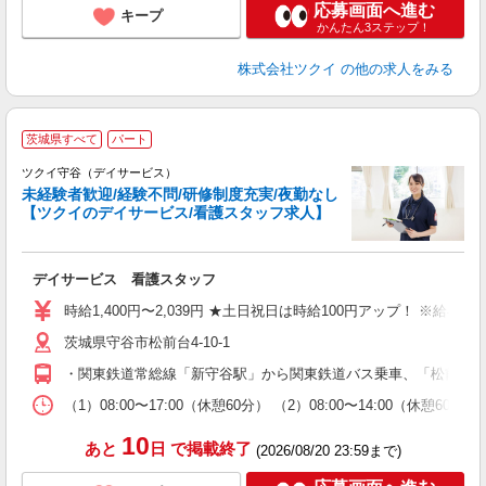
応募画面へ進む
キープ
かんたん3ステップ！
株式会社ツクイ
の他の求人をみる
茨城県すべて
パート
ツクイ守谷（デイサービス）
未経験者歓迎/経験不問/研修制度充実/夜勤なし
【ツクイのデイサービス/看護スタッフ求人】
各
デイサービス 看護スタッフ
入
り
時給1,400円〜2,039円 ★土日祝日は時給100円アップ！ ※給
リ
茨城県守谷市松前台4-10-1
ー
O
・関東鉄道常総線「新守谷駅」から関東鉄道バス乗車、「松前台4
な
（1）08:00〜17:00（休憩60分） （2）08:00〜14:00（
髪
10
あと
日
で掲載終了
(2026/08/20 23:59まで)