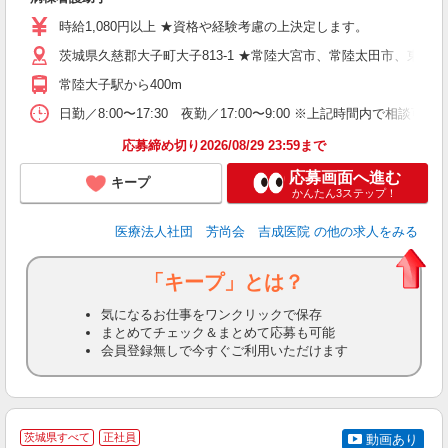
時給1,080円以上 ★資格や経験考慮の上決定します。
各
茨城県久慈郡大子町大子813-1 ★常陸大宮市、常陸太田市、東
常陸大子駅から400m
日勤／8:00〜17:30 夜勤／17:00〜9:00 ※上記時間内で相談可
応募締め切り2026/08/29 23:59まで
応募画面へ進む
キープ
かんたん3ステップ！
医療法人社団 芳尚会 吉成医院
の他の求人をみる
「キープ」とは？
気になるお仕事をワンクリックで保存
まとめてチェック＆まとめて応募も可能
会員登録無しで今すぐご利用いただけます
茨城県すべて
正社員
動画あり