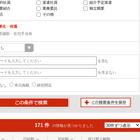
約社員
派遣社員
紹介予定派遣
業紹介
業務委託
独立開業
託
その他
厚生・待遇
賃補助・住宅手当有
を含む
を含まない
なし
本日掲載
締切間近
この検索条件を保存
条件で検索
171 件
の情報が見つかりました
日給順
月給順
並び替え解除