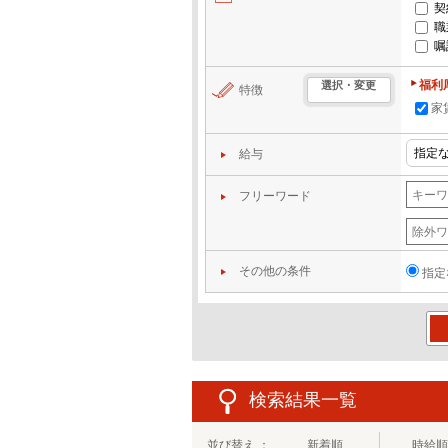
契
職
嘱
福利
選択・変更
特徴
家
給与
フリーワード
その他の条件
指定
この
検索結果一覧
並び替え ：
新着順
時給順