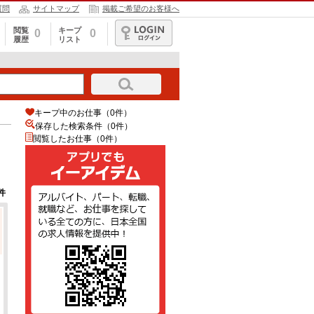
質問
サイトマップ
掲載ご希望のお客様へ
閲覧
キープ
0
0
履歴
リスト
ログイン
キープ中のお仕事（0件）
保存した検索条件（
0
件）
閲覧したお仕事（0件）
件