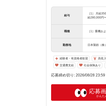
［1］ 月給3
給与
給280,00
職種
［1］重機お
勤務地
日本製鉄（株
経験者・有資格者歓迎
高収
交通費支給
社会保険あり
応募締め切り: 2026/08/28 23:5
応募
かんた