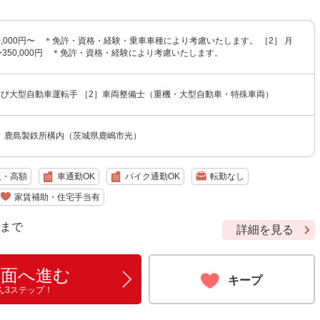
50,000円〜 ＊免許・資格・経験・乗車車種により考慮いたします。 ［2］ 月
0円〜350,000円 ＊免許・資格・経験により考慮いたします。
よび大型自動車運転手 ［2］車両整備士（重機・大型自動車・特殊車両）
）鹿島製鉄所構内（茨城県鹿嶋市光）
入・高額
車通勤OK
バイク通勤OK
転勤なし
家賃補助・住宅手当有
9 まで
詳細を見る
画面へ進む
キープ
ん3ステップ！