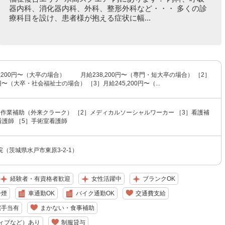
器内科、消化器内科、外科、整形外科など・・・ 多くの診
療科目を設け、患者様が抱える症状に幅...
0,200円〜（大卒の場合） 月給238,200円〜（専門・短大卒の場合） ［2］
0円〜（大卒・社会福祉士の場合） ［3］月給245,200円〜（...
務作業補助（外来クラーク） ［2］メディカルソーシャルワーカー ［3］看護補
看護師 ［5］手術室看護師
（茨城県水戸市東原3-2-1）
経験者・有資格者歓迎
女性活躍中
ブランクOK
分煙
車通勤OK
バイク通勤OK
交通費支給
宅手当有
まかない・食事補助
ィブなど）あり
制服貸与