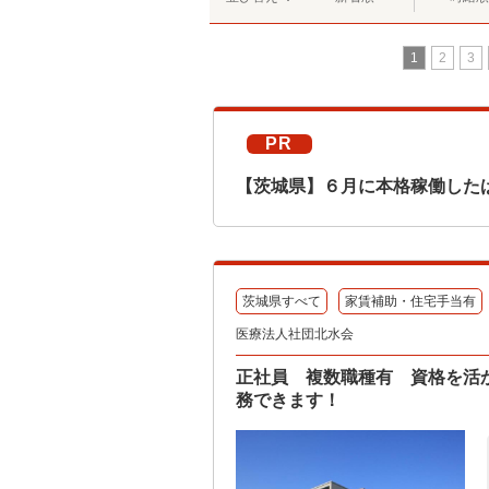
1
2
3
PR
【茨城県】６月に本格稼働した
茨城県すべて
家賃補助・住宅手当有
医療法人社団北水会
正社員 複数職種有 資格を活
務できます！