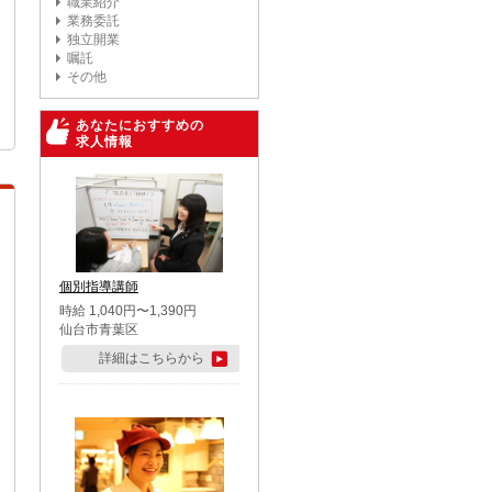
職業紹介
業務委託
独立開業
嘱託
その他
あなたにおすすめの
求人情報
個別指導講師
時給 1,040円〜1,390円
仙台市青葉区
詳細はこちらから