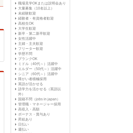
職場見学OKまたは説明会あり
大量募集（10名以上）
未経験歓迎
経験者・有資格者歓迎
高校生OK
大学生歓迎
新卒・第二新卒歓迎
女性活躍中
主婦・主夫歓迎
フリーター歓迎
学歴不問
ブランクOK
ミドル（40代～）活躍中
エルダー（50代～）活躍中
シニア（60代～）活躍中
障がい者積極採用
英語が活かせる
語学力を活かせる（英語以
外）
国籍不問（jobs in japan）
管理職・マネージャー採用
高収入・高額
ボーナス・賞与あり
昇給あり
日払い
週払い