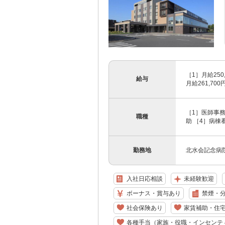
［1］月給25
給与
月給261,70
［1］医師事
職種
助 ［4］病棟
勤務地
北水会記念病院
入社日応相談
未経験歓迎
ボーナス・賞与あり
禁煙・
社会保険あり
家賃補助・住
各種手当（家族・役職・インセンテ