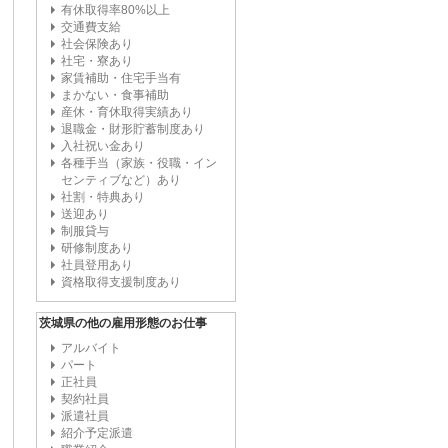
有休取得率80%以上
交通費支給
社会保険あり
社宅・寮あり
家賃補助・住宅手当有
まかない・食事補助
産休・育休取得実績あり
退職金・財形貯蓄制度あり
入社祝い金あり
各種手当（家族・役職・イン
センティブなど）あり
社割・特典あり
送迎あり
制服貸与
研修制度あり
社員登用あり
資格取得支援制度あり
茨城県の他の雇用形態のお仕事
アルバイト
パート
正社員
契約社員
派遣社員
紹介予定派遣