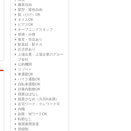
服装自由
髪型・髪色自由
髭（ひげ）OK
ネイルOK
ピアスOK
オープニングスタッフ
禁煙・分煙
食堂・売店あり
駅直結・駅チカ
託児所あり
上場企業・上場企業のグルー
プ会社
公的機関
リゾート
車通勤OK
バイク通勤OK
自転車通勤OK
扶養内勤務OK
残業ほぼなし
残業少なめ（月20h未満）
在宅ワーク・テレワーク可
内職
副業・WワークOK
転勤なし
無期雇用派遣
登録制