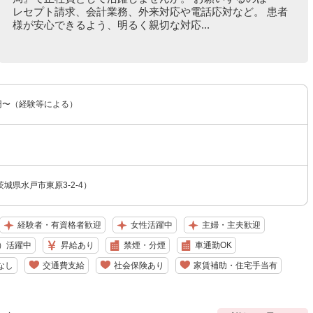
レセプト請求、会計業務、外来対応や電話応対など。 患者
様が安心できるよう、明るく親切な対応...
00円〜（経験等による）
城県水戸市東原3-2-4）
経験者・有資格者歓迎
女性活躍中
主婦・主夫歓迎
）活躍中
昇給あり
禁煙・分煙
車通勤OK
なし
交通費支給
社会保険あり
家賃補助・住宅手当有