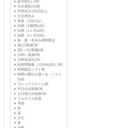
給与前払いOK
完全週休2日制
年間休日120日以上
土日祝休み
単発（1日のみ）
短期（1週間以内）
短期（1ヶ月以内）
短期（3ヶ月以内）
春・夏・冬休み期間限定
週1日勤務OK
週2～3日勤務OK
10時～勤務OK
16時前退社OK
短時間勤務（1日4h以内）OK
時間固定シフト制
時間や曜日が選べる・シフト
自由
フレックスタイム制
平日のみ勤務OK
土日祝のみ勤務OK
フルタイム歓迎
早朝
朝
昼
夕方
夜
深夜