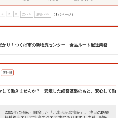
4
5
6
次へ >
最後へ>>
( 1 / 6ページ )
ばかり！つくば市の新物流センター 食品ルート配送業務
正社員
かして働きませんか？ 安定した経営基盤のもと、安心して勤
2009年に移転・開院した『北水会記念病院』。 注目の医療
福祉複合エリア“水高スクエア”内にあります！ 内科、呼吸