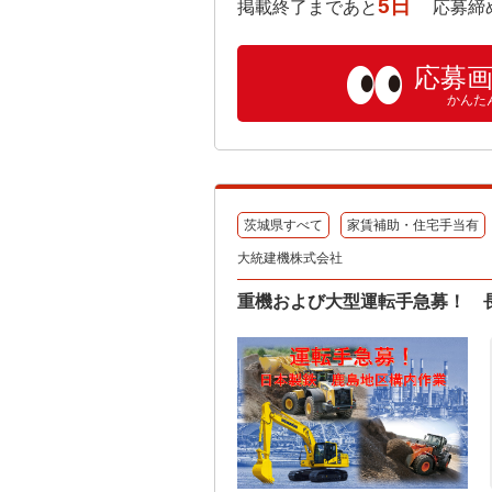
5日
掲載終了まであと
応募締め切り:
応募
かんた
茨城県すべて
家賃補助・住宅手当有
大統建機株式会社
重機および大型運転手急募！ 