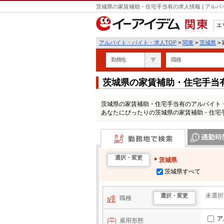
茨城県の家賃補助・住宅手当有の求人情報 | アル
エ
関東
アルバイト・バイト・求人TOP
>
関東
>
茨城県
>
勤務地
職種
茨城県の家賃補助・住宅手当
茨城県の家賃補助・住宅手当有のアルバイト
あなたにぴったりの茨城県の家賃補助・住宅
勤務地で検索
通勤時間・区
選択・変更
茨城県
茨城県すべて
未選択
選択・変更
職種
ア
雇用形態