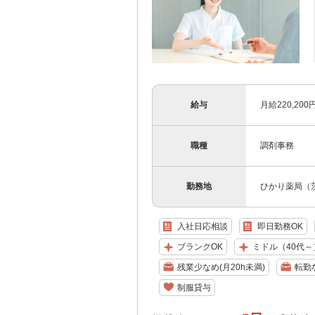
給与
月給220,2
職種
調剤事務
勤務地
ひかり薬局（茨
入社日応相談
即日勤務OK
ブランクOK
ミドル（40代～
残業少なめ(月20h未満)
転勤
制服貸与