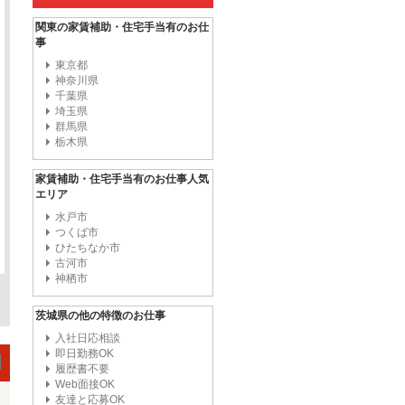
関東の家賃補助・住宅手当有のお仕
事
東京都
神奈川県
千葉県
埼玉県
群馬県
栃木県
家賃補助・住宅手当有のお仕事人気
エリア
水戸市
つくば市
ひたちなか市
古河市
神栖市
茨城県の他の特徴のお仕事
入社日応相談
即日勤務OK
履歴書不要
Web面接OK
友達と応募OK