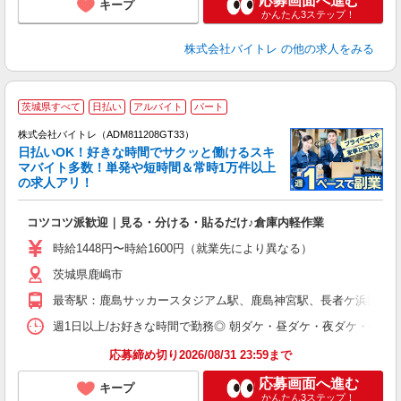
応募画面へ進む
キープ
かんたん3ステップ！
株式会社バイトレ
の他の求人をみる
茨城県すべて
日払い
アルバイト
パート
株式会社バイトレ（ADM811208GT33）
く
日払いOK！好きな時間でサクッと働けるスキ
マバイト多数！単発や短時間＆常時1万件以上
☆
の求人アリ！
験
コツコツ派歓迎｜見る・分ける・貼るだけ♪倉庫内軽作業
即
活
時給1448円〜時給1600円（就業先により異なる）
（
茨城県鹿嶋市
短
K
最寄駅：鹿島サッカースタジアム駅、鹿島神宮駅、長者ケ浜潮騒
日
髪
週1日以上/お好きな時間で勤務◎ 朝ダケ・昼ダケ・夜ダケ・夜勤など、 ご自
応募締め切り2026/08/31 23:59まで
応募画面へ進む
キープ
かんたん3ステップ！