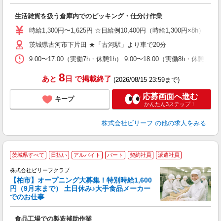
待
生活雑貨を扱う倉庫内でのピッキング・仕分け作業
入
た
時給1,300円〜1,625円 ☆日給例10,400円（時給1,300円×8h） 
第
茨城県古河市下片田 ★「古河駅」より車で20分
ブ
払
9:00〜17:00（実働7h・休憩1h） 9:00〜18:00（実働8h・
由
車
8
あと
日
で掲載終了
(2026/08/15 23:59まで)
応募画面へ進む
キープ
かんたん3ステップ！
株式会社ビリーフ
の他の求人をみる
茨城県すべて
日払い
アルバイト
パート
契約社員
派遣社員
株式会社ビリーフクラブ
安
【柏市】オープニング大募集！特別時給1,600
円（9月末まで） 土日休み♪大手食品メーカー
でのお仕事
だ
入
食品工場での製造補助作業