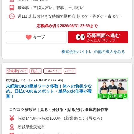
K
最寄駅：常陸大宮駅、静駅、玉川村駅
日
髪
週1日以上/お好きな時間で勤務◎ 朝ダケ・昼ダケ・夜ダケ・夜勤など、 ご自
応募締め切り2026/08/31 23:59まで
応募画面へ進む
キープ
かんたん3ステップ！
株式会社バイトレ
の他の求人をみる
茨城県すべて
日払い
アルバイト
パート
株式会社バイトレ（ADM811208GT46）
未経験OKの簡単ワーク多数！体への負担少な
め。日払いOK＆スポット・単発のお仕事が豊
富！
ス
ロ
コツコツ派歓迎｜見る・分ける・貼るだけ♪倉庫内軽作業
即
活
時給1448円〜時給1600円（就業先により異なる）
（
茨城県北茨城市
短
K