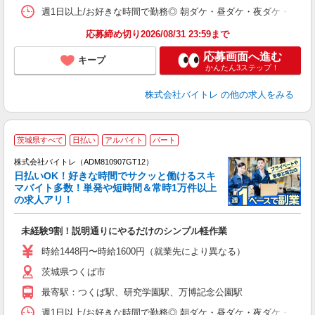
髪
週1日以上/お好きな時間で勤務◎ 朝ダケ・昼ダケ・夜ダケ・夜勤など、 ご自
応募締め切り2026/08/31 23:59まで
応募画面へ進む
キープ
かんたん3ステップ！
株式会社バイトレ
の他の求人をみる
茨城県すべて
日払い
アルバイト
パート
株式会社バイトレ（ADM810907GT12）
く
日払いOK！好きな時間でサクッと働けるスキ
マバイト多数！単発や短時間＆常時1万件以上
☆
の求人アリ！
験
未経験9割！説明通りにやるだけのシンプル軽作業
即
活
時給1448円〜時給1600円（就業先により異なる）
（
茨城県つくば市
短
K
最寄駅：つくば駅、研究学園駅、万博記念公園駅
日
髪
週1日以上/お好きな時間で勤務◎ 朝ダケ・昼ダケ・夜ダケ・夜勤など、 ご自