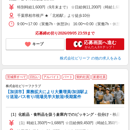
た
第
特別時給1,600円（9月末まで） ☆日給例11,200円（時給1,600円×
ブ
千葉県柏市根戸 ★「北柏駅」より徒歩10分
払
タ
9:00〜17:00（実働7h・休憩1h） 16:00〜0:00（実働7h・休憩1h
未
応募締め切り2026/09/05 23:59まで
応募画面へ進む
キープ
かんたん3ステップ！
株式会社ビリーフ
の他の求人をみる
茨城県すべて
日払い
アルバイト
パート
契約社員
派遣社員
集
活
株式会社ビリーフクラブ
【加須市】業務拡大により大量増員/加須駅よ
り送迎バス有り/現場見学大歓迎/長期案件
お
入
た
［1］化粧品・食料品を扱う倉庫内でのピッキング・仕分け・検品作業 
第
ブ
［1］時給1,350円〜1,688円 ☆日給例9,450円（時給1,350円×7
払