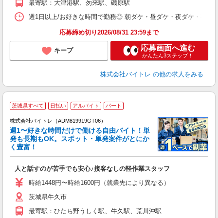
最寄駅：大津港駅、勿来駅、磯原駅
日
髪
週1日以上/お好きな時間で勤務◎ 朝ダケ・昼ダケ・夜ダケ・夜勤など、 ご自
応募締め切り2026/08/31 23:59まで
応募画面へ進む
キープ
かんたん3ステップ！
株式会社バイトレ
の他の求人をみる
茨城県すべて
日払い
アルバイト
パート
株式会社バイトレ（ADM819919GT06）
週1〜好きな時間だけで働ける自由バイト！単
発も長期もOK。スポット・単発案件がとにか
も
く豊富！
気
人と話すのが苦手でも安心♪接客なしの軽作業スタッフ
即
活
時給1448円〜時給1600円（就業先により異なる）
（
茨城県牛久市
短
K
最寄駅：ひたち野うしく駅、牛久駅、荒川沖駅
日