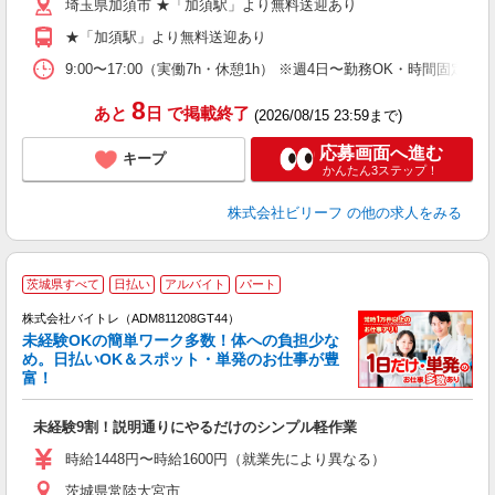
埼玉県加須市 ★「加須駅」より無料送迎あり
通
費
★「加須駅」より無料送迎あり
9:00〜17:00（実働7h・休憩1h） ※週4日〜勤務OK・時間固定シ
8
あと
日
で掲載終了
(2026/08/15 23:59まで)
応募画面へ進む
キープ
かんたん3ステップ！
株式会社ビリーフ
の他の求人をみる
茨城県すべて
日払い
アルバイト
パート
株式会社バイトレ（ADM811208GT44）
未経験OKの簡単ワーク多数！体への負担少な
め。日払いOK＆スポット・単発のお仕事が豊
富！
ス
ロ
未経験9割！説明通りにやるだけのシンプル軽作業
即
活
時給1448円〜時給1600円（就業先により異なる）
（
茨城県常陸大宮市
短