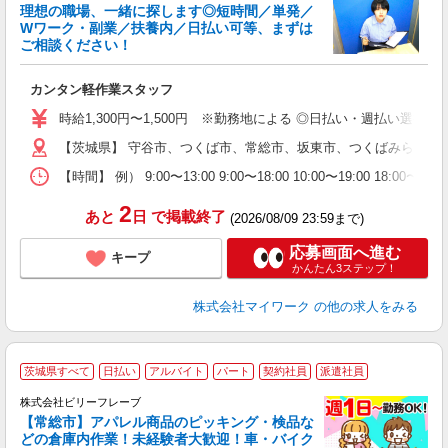
理想の職場、一緒に探します◎短時間／単発／
Wワーク・副業／扶養内／日払い可等、まずは
ご相談ください！
き
カンタン軽作業スタッフ
履
歓
時給1,300円〜1,500円 ※勤務地による ◎日払い・週払い選
躍
（
【茨城県】 守谷市、つくば市、常総市、坂東市、つくばみらい市
週
【時間】 例） 9:00〜13:00 9:00〜18:00 10:00
シ
通
2
あと
日
で掲載終了
(2026/08/09 23:59まで)
応募画面へ進む
キープ
かんたん3ステップ！
株式会社マイワーク
の他の求人をみる
茨城県すべて
日払い
アルバイト
パート
契約社員
派遣社員
株式会社ビリーフレーブ
【常総市】アパレル商品のピッキング・検品な
☆
どの倉庫内作業！未経験者大歓迎！車・バイク