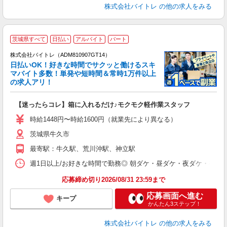
株式会社バイトレ
の他の求人をみる
茨城県すべて
日払い
アルバイト
パート
株式会社バイトレ（ADM810907GT14）
く
日払いOK！好きな時間でサクッと働けるスキ
マバイト多数！単発や短時間＆常時1万件以上
☆
の求人アリ！
験
【迷ったらコレ】箱に入れるだけ♪モクモク軽作業スタッフ
即
活
時給1448円〜時給1600円（就業先により異なる）
（
茨城県牛久市
短
K
最寄駅：牛久駅、荒川沖駅、神立駅
日
髪
週1日以上/お好きな時間で勤務◎ 朝ダケ・昼ダケ・夜ダケ・夜勤など、 ご自
応募締め切り2026/08/31 23:59まで
応募画面へ進む
キープ
かんたん3ステップ！
株式会社バイトレ
の他の求人をみる