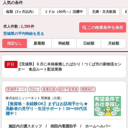
人気の条件
短期（3ヶ月以内）
ミドル（40代～）活躍中
主婦・主夫歓迎
求人件数 :
1,399
件
この検索条件を保存
茨城県の平均時給を見る
指定なし
新着順
時給順
日給順
月給順
【茨城県】６月に本格稼働したばかり！つくば市の新物流セン
PR
ター 食品ルート配送業務
≪
茨城県すべて
日払い
派遣社員
紹介予定派遣
職業紹介
株式会社ニッソーネット 関東版（介護）
【無資格・未経験OK】まずはお話相手から★
高齢者の見守り・生活サポート！30〜50代活
ご
躍中！
取
入
施設内介護スタッフ / 病院内看護助手 / ホームヘルパー
ー