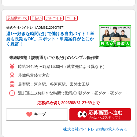
茨城県すべて
日払い
アルバイト
パート
株式会社バイトレ（ADM811208GT57）
週1〜好きな時間だけで働ける自由バイト！単
発も長期もOK。スポット・単発案件がとにか
も
く豊富！
気
未経験9割！説明通りにやるだけのシンプル軽作業
即
活
時給1448円〜時給1600円（就業先により異なる）
（
茨城県常陸大宮市
短
K
最寄駅：河合駅、谷河原駅、常陸太田駅
日
髪
週1日以上/お好きな時間で勤務◎ 朝ダケ・昼ダケ・夜ダケ・夜勤など、 ご自
応募締め切り2026/08/31 23:59まで
応募画面へ進む
キープ
かんたん3ステップ！
株式会社バイトレ
の他の求人をみる