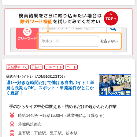
茨城県すべて
日払い
アルバイト
パート
株式会社バイトレ（ADM810912GT06）
週1〜好きな時間だけで働ける自由バイト！単
発も長期もOK。スポット・単発案件がとにか
も
く豊富！
気
手のひらサイズ中心◎数える・詰めるだけの超かんたん作業
即
活
時給1448円〜時給1600円（就業先により異なる）
（
茨城県筑西市
短
K
最寄駅：下館駅、黒子駅、折本駅
日