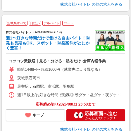
株式会社バイトレ
の他の求人をみる
茨城県すべて
日払い
アルバイト
パート
株式会社バイトレ（ADM810907GT19）
週1〜好きな時間だけで働ける自由バイト！単
発も長期もOK。スポット・単発案件がとにか
も
く豊富！
気
コツコツ派歓迎｜見る・分ける・貼るだけ♪倉庫内軽作業
即
活
時給1448円〜時給1600円（就業先により異なる）
（
茨城県石岡市
短
K
最寄駅：石岡駅、高浜駅、羽鳥駅
日
髪
週1日以上/お好きな時間で勤務◎ 朝ダケ・昼ダケ・夜ダケ・夜勤など、 ご自
応募締め切り2026/08/31 23:59まで
応募画面へ進む
キープ
かんたん3ステップ！
株式会社バイトレ
の他の求人をみる