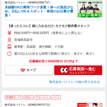
株式会社バイトレ（ADM811208GT37）
未経験OKの簡単ワーク多数！体への負担少な
め。日払いOK＆スポット・単発のお仕事が豊
富！
ス
ロ
【迷ったらコレ】箱に入れるだけ♪モクモク軽作業スタッフ
即
活
時給1448円〜時給1600円（就業先により異なる）
（
茨城県高萩市
短
K
最寄駅：高萩駅、南中郷駅、十王駅
日
髪
週1日以上/お好きな時間で勤務◎ 朝ダケ・昼ダケ・夜ダケ・夜勤など、 ご自
応募締め切り2026/08/31 23:59まで
応募画面へ進む
キープ
かんたん3ステップ！
株式会社バイトレ
の他の求人をみる
茨城県すべて
日払い
アルバイト
パート
株式会社バイトレ（ADM810907GT11）