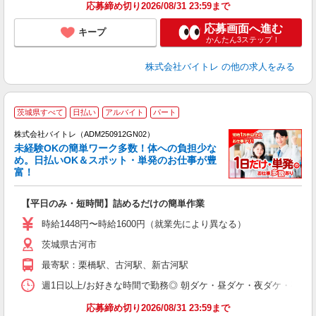
応募締め切り2026/08/31 23:59まで
応募画面へ進む
キープ
かんたん3ステップ！
株式会社バイトレ
の他の求人をみる
茨城県すべて
日払い
アルバイト
パート
株式会社バイトレ（ADM250912GN02）
未経験OKの簡単ワーク多数！体への負担少な
め。日払いOK＆スポット・単発のお仕事が豊
富！
ス
ロ
【平日のみ・短時間】詰めるだけの簡単作業
即
活
時給1448円〜時給1600円（就業先により異なる）
（
茨城県古河市
短
K
最寄駅：栗橋駅、古河駅、新古河駅
日
髪
週1日以上/お好きな時間で勤務◎ 朝ダケ・昼ダケ・夜ダケ・夜勤など、 ご自
応募締め切り2026/08/31 23:59まで