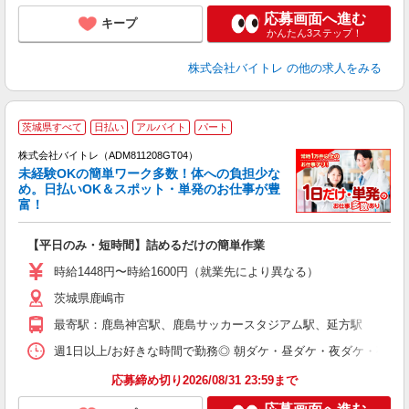
応募画面へ進む
キープ
かんたん3ステップ！
株式会社バイトレ
の他の求人をみる
茨城県すべて
日払い
アルバイト
パート
株式会社バイトレ（ADM811208GT04）
未経験OKの簡単ワーク多数！体への負担少な
め。日払いOK＆スポット・単発のお仕事が豊
富！
ス
ロ
【平日のみ・短時間】詰めるだけの簡単作業
即
活
時給1448円〜時給1600円（就業先により異なる）
（
茨城県鹿嶋市
短
K
最寄駅：鹿島神宮駅、鹿島サッカースタジアム駅、延方駅
日
髪
週1日以上/お好きな時間で勤務◎ 朝ダケ・昼ダケ・夜ダケ・夜勤など、 ご自
応募締め切り2026/08/31 23:59まで