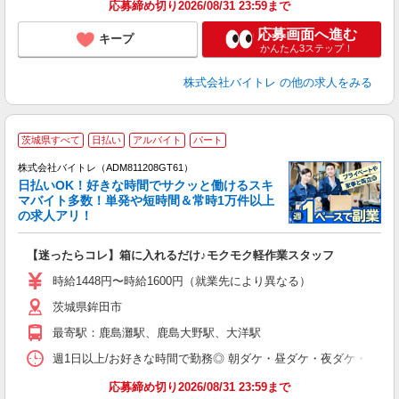
応募締め切り2026/08/31 23:59まで
応募画面へ進む
キープ
かんたん3ステップ！
株式会社バイトレ
の他の求人をみる
茨城県すべて
日払い
アルバイト
パート
株式会社バイトレ（ADM811208GT61）
く
日払いOK！好きな時間でサクッと働けるスキ
マバイト多数！単発や短時間＆常時1万件以上
☆
の求人アリ！
験
【迷ったらコレ】箱に入れるだけ♪モクモク軽作業スタッフ
即
活
時給1448円〜時給1600円（就業先により異なる）
（
茨城県鉾田市
短
K
最寄駅：鹿島灘駅、鹿島大野駅、大洋駅
日
髪
週1日以上/お好きな時間で勤務◎ 朝ダケ・昼ダケ・夜ダケ・夜勤など、 ご自
応募締め切り2026/08/31 23:59まで