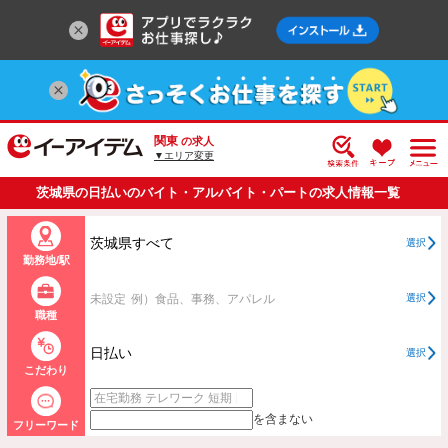
関東
の求人
▼エリア変更
茨城県の日払いのバイト・アルバイト・パートの求人情報一覧
茨城県すべて
選択
勤務地/駅
未設定
例）食品、事務、アパレル
選択
職種
日払い
選択
こだわり
を含まない
フリーワード