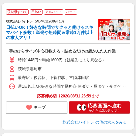
茨城県すべて
日払い
アルバイト
パート
株式会社バイトレ（ADM811208GT18）
く
日払いOK！好きな時間でサクッと働けるスキ
マバイト多数！単発や短時間＆常時1万件以上
☆
の求人アリ！
験
手のひらサイズ中心◎数える・詰めるだけの超かんたん作業
即
活
時給1448円〜時給1600円（就業先により異なる）
（
茨城県那珂市
短
K
最寄駅：後台駅、下菅谷駅、常陸津田駅
日
髪
週1日以上/お好きな時間で勤務◎ 朝ダケ・昼ダケ・夜ダケ・夜勤など、 ご自
応募締め切り2026/08/31 23:59まで
応募画面へ進む
キープ
かんたん3ステップ！
株式会社バイトレ
の他の求人をみる