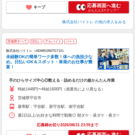
応募画面へ進む
キープ
かんたん3ステップ！
株式会社バイトレ
の他の求人をみる
茨城県すべて
日払い
アルバイト
パート
株式会社バイトレ（ADM810907GT10）
未経験OKの簡単ワーク多数！体への負担少な
め。日払いOK＆スポット・単発のお仕事が豊
富！
ス
ロ
手のひらサイズ中心◎数える・詰めるだけの超かんたん作業
即
活
時給1448円〜時給1600円（就業先により異なる）
（
茨城県守谷市
短
K
最寄駅：守谷駅、新守谷駅、南守谷駅
日
髪
週1日以上/お好きな時間で勤務◎ 朝ダケ・昼ダケ・夜ダケ・夜勤など、 ご自
応募締め切り2026/08/31 23:59まで
応募画面へ進む