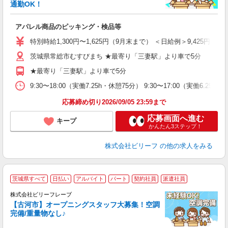
歓
通勤OK！
気
アパレル商品のピッキング・検品等
入
り
特別時給1,300円〜1,625円（9月末まで） ＜日給例＞9,425円（時給1,
女
茨城県常総市むすびまち ★最寄り「三妻駅」より車で5分
ド
前
★最寄り「三妻駅」より車で5分
ニ
扶
9:30〜18:00（実働7.25h・休憩75分） 9:30〜17:00（実働6.
給
応募締め切り2026/09/05 23:59まで
応募画面へ進む
キープ
かんたん3ステップ！
株式会社ビリーフ
の他の求人をみる
茨城県すべて
日払い
アルバイト
パート
契約社員
派遣社員
(
株式会社ビリーフレーブ
【古河市】オープニングスタッフ大募集！空調
完備/重量物なし♪
っ