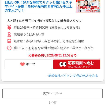
く
日払いOK！好きな時間でサクッと働けるスキ
マバイト多数！単発や短時間＆常時1万件以上
☆
の求人アリ！
験
人と話すのが苦手でも安心♪接客なしの軽作業スタッフ
即
活
時給1448円〜時給1600円（就業先により異なる）
（
茨城県つくばみらい市
短
K
最寄駅：みらい平駅、みどりの駅、万博記念公園駅
日
髪
週1日以上/お好きな時間で勤務◎ 朝ダケ・昼ダケ・夜ダケ・夜勤など、 ご自
応募締め切り2026/08/31 23:59まで
応募画面へ進む
キープ
かんたん3ステップ！
株式会社バイトレ
の他の求人をみる
次のページへ
1／47