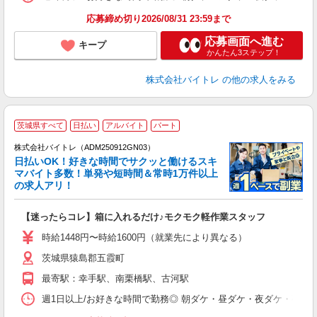
応募締め切り2026/08/31 23:59まで
応募画面へ進む
キープ
かんたん3ステップ！
株式会社バイトレ
の他の求人をみる
茨城県すべて
日払い
アルバイト
パート
株式会社バイトレ（ADM250912GN03）
く
日払いOK！好きな時間でサクッと働けるスキ
マバイト多数！単発や短時間＆常時1万件以上
☆
の求人アリ！
験
【迷ったらコレ】箱に入れるだけ♪モクモク軽作業スタッフ
即
活
時給1448円〜時給1600円（就業先により異なる）
（
茨城県猿島郡五霞町
短
K
最寄駅：幸手駅、南栗橋駅、古河駅
日
髪
週1日以上/お好きな時間で勤務◎ 朝ダケ・昼ダケ・夜ダケ・夜勤など、 ご自