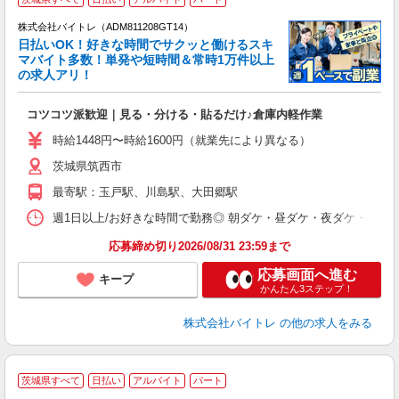
株式会社バイトレ（ADM811208GT14）
く
日払いOK！好きな時間でサクッと働けるスキ
マバイト多数！単発や短時間＆常時1万件以上
☆
の求人アリ！
験
コツコツ派歓迎｜見る・分ける・貼るだけ♪倉庫内軽作業
即
活
時給1448円〜時給1600円（就業先により異なる）
（
茨城県筑西市
短
K
最寄駅：玉戸駅、川島駅、大田郷駅
日
髪
週1日以上/お好きな時間で勤務◎ 朝ダケ・昼ダケ・夜ダケ・夜勤など、 ご自
応募締め切り2026/08/31 23:59まで
応募画面へ進む
キープ
かんたん3ステップ！
株式会社バイトレ
の他の求人をみる
茨城県すべて
日払い
アルバイト
パート