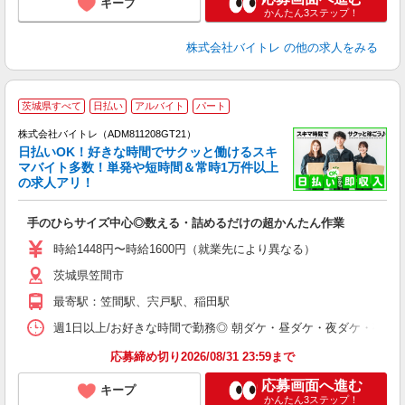
キープ
かんたん3ステップ！
株式会社バイトレ
の他の求人をみる
茨城県すべて
日払い
アルバイト
パート
株式会社バイトレ（ADM811208GT21）
く
日払いOK！好きな時間でサクッと働けるスキ
マバイト多数！単発や短時間＆常時1万件以上
☆
の求人アリ！
験
手のひらサイズ中心◎数える・詰めるだけの超かんたん作業
即
活
時給1448円〜時給1600円（就業先により異なる）
（
茨城県笠間市
短
K
最寄駅：笠間駅、宍戸駅、稲田駅
日
髪
週1日以上/お好きな時間で勤務◎ 朝ダケ・昼ダケ・夜ダケ・夜勤など、 ご自
応募締め切り2026/08/31 23:59まで
応募画面へ進む
キープ
かんたん3ステップ！