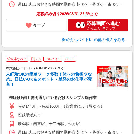
髪
週1日以上/お好きな時間で勤務◎ 朝ダケ・昼ダケ・夜ダケ・夜勤など、 ご自
応募締め切り2026/08/31 23:59まで
応募画面へ進む
キープ
かんたん3ステップ！
株式会社バイトレ
の他の求人をみる
茨城県すべて
日払い
アルバイト
パート
株式会社バイトレ（ADM811208GT35）
未経験OKの簡単ワーク多数！体への負担少な
め。日払いOK＆スポット・単発のお仕事が豊
富！
ス
ロ
未経験9割！説明通りにやるだけのシンプル軽作業
即
活
時給1448円〜時給1600円（就業先により異なる）
（
茨城県潮来市
短
K
最寄駅：潮来駅、十二橋駅、延方駅
日
髪
週1日以上/お好きな時間で勤務◎ 朝ダケ・昼ダケ・夜ダケ・夜勤など、 ご自