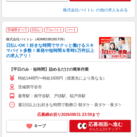
株式会社バイトレ
の他の求人をみる
茨城県すべて
日払い
アルバイト
パート
株式会社バイトレ（ADM819919GT09）
く
日払いOK！好きな時間でサクッと働けるスキ
マバイト多数！単発や短時間＆常時1万件以上
☆
の求人アリ！
験
【平日のみ・短時間】詰めるだけの簡単作業
即
活
時給1448円〜時給1600円（就業先により異なる）
（
茨城県守谷市
短
K
最寄駅：南守谷駅、戸頭駅、稲戸井駅
日
髪
週1日以上/お好きな時間で勤務◎ 朝ダケ・昼ダケ・夜ダケ・夜勤など、 ご自
応募締め切り2026/08/31 23:59まで
応募画面へ進む
キープ
かんたん3ステップ！