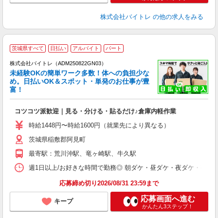
株式会社バイトレ
の他の求人をみる
茨城県すべて
日払い
アルバイト
パート
株式会社バイトレ（ADM250822GN03）
未経験OKの簡単ワーク多数！体への負担少な
め。日払いOK＆スポット・単発のお仕事が豊
富！
ス
ロ
コツコツ派歓迎｜見る・分ける・貼るだけ♪倉庫内軽作業
即
活
時給1448円〜時給1600円（就業先により異なる）
（
茨城県稲敷郡阿見町
短
K
最寄駅：荒川沖駅、竜ヶ崎駅、牛久駅
日
髪
週1日以上/お好きな時間で勤務◎ 朝ダケ・昼ダケ・夜ダケ・夜勤など、 ご自
応募締め切り2026/08/31 23:59まで
応募画面へ進む
キープ
かんたん3ステップ！