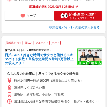
応募締め切り2026/08/31 23:59まで
応募画面へ進む
キープ
かんたん3ステップ！
株式会社バイトレ
の他の求人をみる
茨城県すべて
日払い
アルバイト
パート
株式会社バイトレ（ADM819919GT01）
く
日払いOK！好きな時間でサクッと働けるスキ
マバイト多数！単発や短時間＆常時1万件以上
☆
の求人アリ！
験
久しぶりのお仕事に｜座ってできるモクモク軽作業
即
活
時給1448円〜時給1600円（就業先により異なる）
（
茨城県つくばみらい市
短
K
最寄駅：新守谷駅、小絹駅、守谷駅
日
髪
週1日以上/お好きな時間で勤務◎ 朝ダケ・昼ダケ・夜ダケ・夜勤など、 ご自