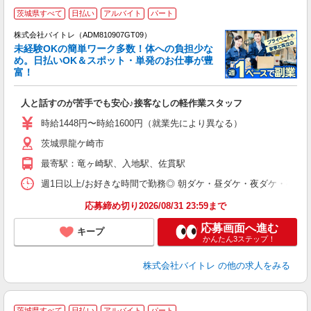
茨城県すべて
日払い
アルバイト
パート
株式会社バイトレ（ADM810907GT09）
未経験OKの簡単ワーク多数！体への負担少な
め。日払いOK＆スポット・単発のお仕事が豊
富！
ス
ロ
人と話すのが苦手でも安心♪接客なしの軽作業スタッフ
即
活
時給1448円〜時給1600円（就業先により異なる）
（
茨城県龍ケ崎市
短
K
最寄駅：竜ヶ崎駅、入地駅、佐貫駅
日
髪
週1日以上/お好きな時間で勤務◎ 朝ダケ・昼ダケ・夜ダケ・夜勤など、 ご自
応募締め切り2026/08/31 23:59まで
応募画面へ進む
キープ
かんたん3ステップ！
株式会社バイトレ
の他の求人をみる
茨城県すべて
日払い
アルバイト
パート