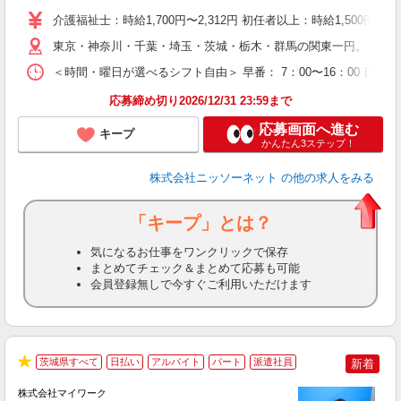
社
介護福祉士：時給1,700円〜2,312円 初任者以上：時給1,500円
東京・神奈川・千葉・埼玉・茨城・栃木・群馬の関東一円。 関東
＜時間・曜日が選べるシフト自由＞ 早番： 7：00〜16：00 日勤：
応募締め切り2026/12/31 23:59まで
応募画面へ進む
キープ
かんたん3ステップ！
株式会社ニッソーネット
の他の求人をみる
「キープ」とは？
気になるお仕事をワンクリックで保存
まとめてチェック＆まとめて応募も可能
会員登録無しで今すぐご利用いただけます
茨城県すべて
日払い
アルバイト
パート
派遣社員
新着
★
株式会社マイワーク