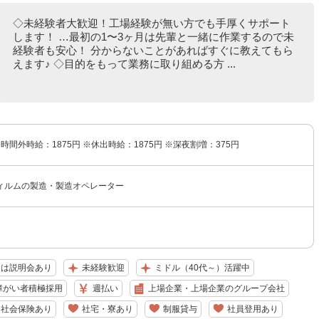
◇未経験者大歓迎！工場経験が無い方でも手厚くサポート
します！ …最初の1〜3ヶ月は先輩と一緒に作業するので未
経験者も安心！ 分からないことがあればすぐに教えてもら
えます♪ ◇目的をもって業務に取り組める方 ...
※時間外時給：1875円 ※休出時給：1875円 ※深夜割増：375円
ィルムの製造・製造オペレーター
たは説明会あり
未経験歓迎
ミドル（40代～）活躍中
障がい者積極採用
週払い
上場企業・上場企業のグループ会社
社会保険あり
社宅・寮あり
制服貸与
社員登用あり