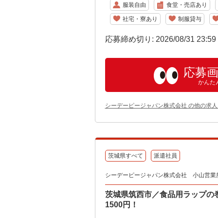
服装自由
食堂・売店あり
社宅・寮あり
制服貸与
応募締め切り: 2026/08/31 23:5
応募
かんた
シーデーピージャパン株式会社 の他の求人
茨城県すべて
派遣社員
シーデーピージャパン株式会社 小山営業所/2
茨城県筑西市／食品用ラップの
1500円！