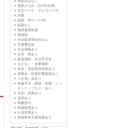
残業ほぼなし
残業少なめ（月20h未満）
在宅ワーク・テレワーク可
内職
副業・WワークOK
転勤なし
無期雇用派遣
登録制
有休取得率80%以上
交通費支給
社会保険あり
社宅・寮あり
家賃補助・住宅手当有
まかない・食事補助
産休・育休取得実績あり
退職金・財形貯蓄制度あり
入社祝い金あり
各種手当（家族・役職・イン
センティブなど）あり
社割・特典あり
送迎あり
制服貸与
研修制度あり
社員登用あり
資格取得支援制度あり