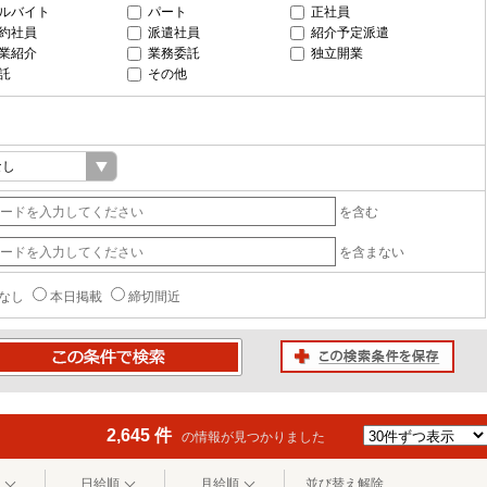
ルバイト
パート
正社員
約社員
派遣社員
紹介予定派遣
業紹介
業務委託
独立開業
託
その他
を含む
を含まない
なし
本日掲載
締切間近
この検索条件を保存
条件で検索
2,645 件
の情報が見つかりました
日給順
月給順
並び替え解除