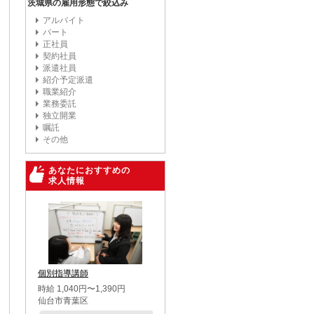
茨城県の雇用形態で絞込み
アルバイト
パート
正社員
契約社員
派遣社員
紹介予定派遣
職業紹介
業務委託
独立開業
嘱託
その他
あなたにおすすめの
求人情報
個別指導講師
時給 1,040円〜1,390円
仙台市青葉区