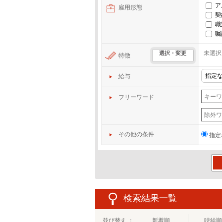
ア
雇用形態
契
職
嘱
未選択
選択・変更
特徴
給与
フリーワード
その他の条件
指定
この
検索結果一覧
並び替え ：
新着順
時給順