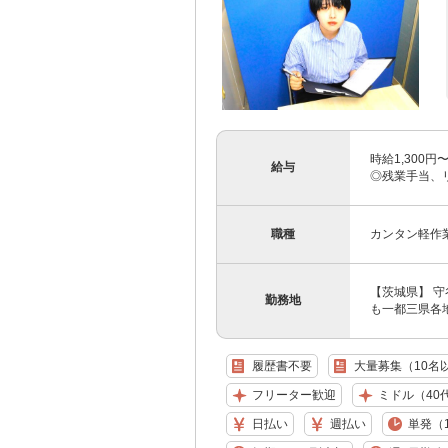
時給1,300
給与
◎残業手当、
職種
カンタン軽作
【茨城県】 
勤務地
も一都三県各地
履歴書不要
大量募集（10名
フリーター歓迎
ミドル（40
日払い
週払い
単発（