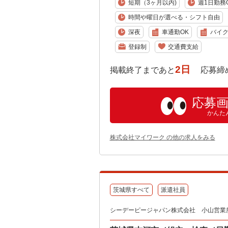
短期（3ヶ月以内)
週1日勤務
時間や曜日が選べる・シフト自由
深夜
車通勤OK
バイク
登録制
交通費支給
2日
掲載終了まであと
応募締め切り:
応募
かんた
株式会社マイワーク の他の求人をみる
茨城県すべて
派遣社員
シーデーピージャパン株式会社 小山営業所/2