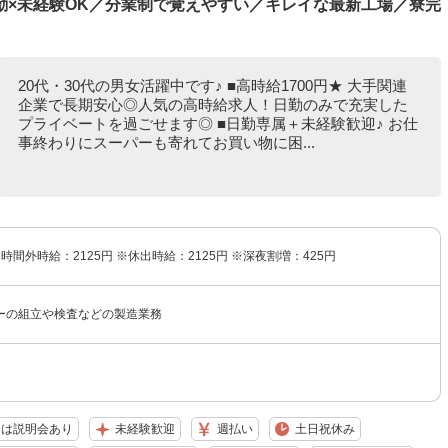
勤×未経験OK／分業制で覚えやすい／キレイな最新工場／寮完
20代・30代の男女活躍中です♪ ■高時給1700円★ 大手関連
企業で長期安心◎人気の高時給求人！日勤のみで充実した
プライベートを過ごせます◎ ■日勤専属＋未経験歓迎♪ お仕
事終わりにスーパーも寄れてお買い物に困...
※時間外時給：2125円 ※休出時給：2125円 ※深夜割増：425円
ーの組立や検査などの製造業務
たは説明会あり
未経験歓迎
週払い
土日祝休み