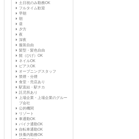
土日祝のみ勤務OK
フルタイム歓迎
早朝
朝
昼
夕方
夜
深夜
服装自由
髪型・髪色自由
髭（ひげ）OK
ネイルOK
ピアスOK
オープニングスタッフ
禁煙・分煙
食堂・売店あり
駅直結・駅チカ
託児所あり
上場企業・上場企業のグルー
プ会社
公的機関
リゾート
車通勤OK
バイク通勤OK
自転車通勤OK
扶養内勤務OK