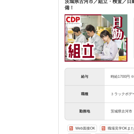
茨城県古河市／組立・検査／日
備！
給与
時給1700円 
職種
トラックボデ
勤務地
茨城県古河市
Web面接OK
職場見学OKま