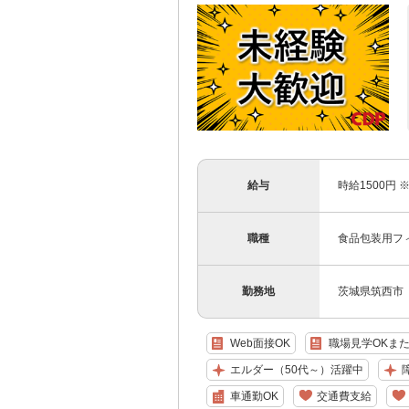
給与
時給1500円 
職種
食品包装用フ
勤務地
茨城県筑西市
Web面接OK
職場見学OKま
エルダー（50代～）活躍中
車通勤OK
交通費支給