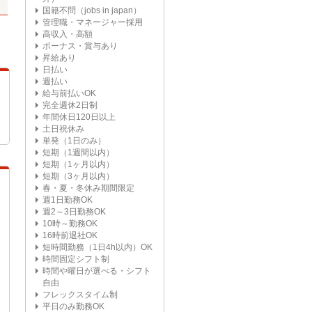
国籍不問（jobs in japan）
管理職・マネージャー採用
高収入・高額
ボーナス・賞与あり
昇給あり
日払い
週払い
給与前払いOK
完全週休2日制
年間休日120日以上
土日祝休み
単発（1日のみ）
短期（1週間以内）
短期（1ヶ月以内）
短期（3ヶ月以内）
春・夏・冬休み期間限定
週1日勤務OK
週2～3日勤務OK
10時～勤務OK
16時前退社OK
短時間勤務（1日4h以内）OK
時間固定シフト制
時間や曜日が選べる・シフト
自由
フレックスタイム制
平日のみ勤務OK