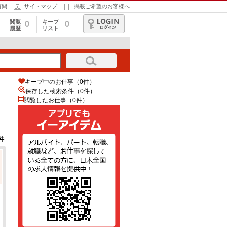
質問
サイトマップ
掲載ご希望のお客様へ
閲覧
キープ
0
0
履歴
リスト
ログイン
キープ中のお仕事（0件）
保存した検索条件（
0
件）
閲覧したお仕事（0件）
件