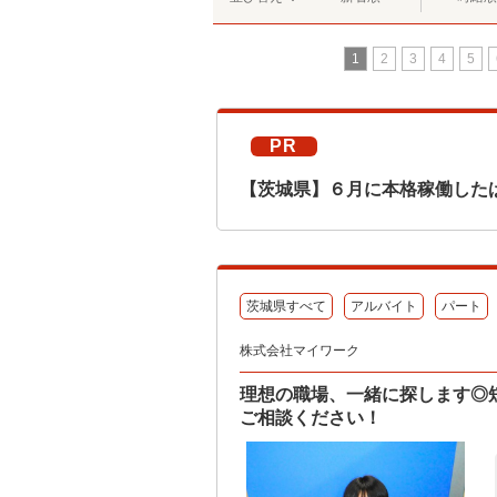
1
2
3
4
5
PR
【茨城県】６月に本格稼働した
茨城県すべて
アルバイト
パート
株式会社マイワーク
理想の職場、一緒に探します◎
ご相談ください！