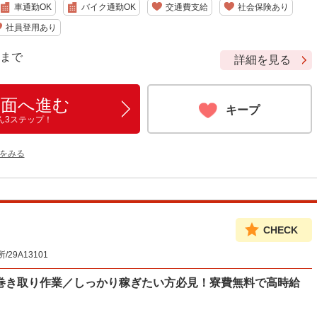
車通勤OK
バイク通勤OK
交通費支給
社会保険あり
社員登用あり
9 まで
詳細を見る
画面へ進む
キープ
ん3ステップ！
をみる
CHECK
9A13101
巻き取り作業／しっかり稼ぎたい方必見！寮費無料で高時給