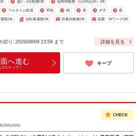
OK
週2～3日勤務OK
短時間勤務（1日4h以内）OK
フルタイム歓迎
早朝
朝
昼
夕方
夜
通勤OK
自転車通勤OK
扶養内勤務OK
副業・WワークOK
 2026/08/09 23:59 まで
詳細を見る
画面へ進む
キープ
ん3ステップ！
CHECK
9A15201