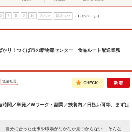
6
7
8
9
10
次へ >
最後へ>>
( 1 / 89ページ )
ばかり！つくば市の新物流センター 食品ルート配送業務
派遣社員
CHECK
新着
短時間／単発／Wワーク・副業／扶養内／日払い可等、まずは
自分に合った仕事や職場がなかなか見つからない… そんな