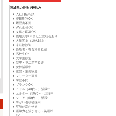
茨城県の特徴で絞込み
入社日応相談
即日勤務OK
履歴書不要
Web面接OK
友達と応募OK
職場見学OKまたは説明会あり
大量募集（10名以上）
未経験歓迎
経験者・有資格者歓迎
高校生OK
大学生歓迎
新卒・第二新卒歓迎
女性活躍中
主婦・主夫歓迎
フリーター歓迎
学歴不問
ブランクOK
ミドル（40代～）活躍中
エルダー（50代～）活躍中
シニア（60代～）活躍中
障がい者積極採用
英語が活かせる
語学力を活かせる（英語以
外）