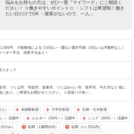
悩みをお持ちの方は、ぜひ一度『マイワーク』にご相談く
ださい！ ☆働きやすいポイント☆ ・シフトは希望制！働き
たい日だけでOK ・接客がないので、一人...
円〜1,500円 ※勤務地による ◎日払い・週払い選択可能（日払いは手数料なし）
リーダー手当、深夜手当あり！
業スタッフ
守谷市、つくば市、常総市、坂東市、つくばみらい市、取手市、牛久市など 他に
にあり。ご希望をお聞かせください。 ☆送迎バス有／...
以上）
未経験歓迎
大学生歓迎
主婦・主夫歓迎
代～）活躍中
エルダー（50代～）活躍中
シニア（60代～）活躍中
1日のみ）
短期（1週間以内）
短期（1ヶ月以内)