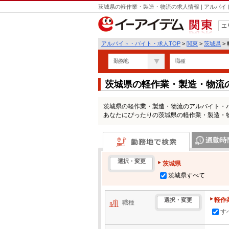
茨城県の軽作業・製造・物流の求人情報 | アルバ
エ
関東
アルバイト・バイト・求人TOP
>
関東
>
茨城県
>
勤務地
職種
茨城県の軽作業・製造・物流
茨城県の軽作業・製造・物流のアルバイト・
あなたにぴったりの茨城県の軽作業・製造・
勤務地で検索
通勤時間・区
選択・変更
茨城県
茨城県すべて
軽作
選択・変更
職種
す