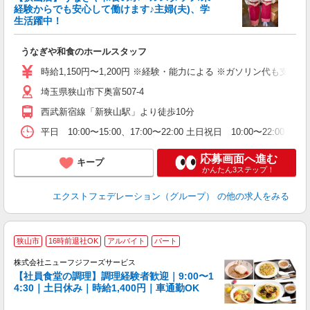
経験からでも安心して働けます♪主婦(夫)、学
生活躍中！
分
うなぎや和食のホールスタッフ
入
O
時給1,150円〜1,200円 ※経験・能力による ※ガソリン代も支
ー
埼玉県狭山市下奥富507-4
（
退
西武新宿線「新狭山駅」より徒歩10分
由
残
平日 10:00〜15:00、17:00〜22:00 土日祝日 10:00〜2
あ
応募画面へ進む
キープ
かんたん3ステップ！
エクストフェデレーション（グループ）
の他の求人をみる
狭山市
16時前退社OK
アルバイト
パート
株式会社ニューフジフーズサービス
【社員食堂の調理】調理経験者歓迎｜9:00〜1
4:30｜土日休み｜時給1,400円｜車通勤OK
し