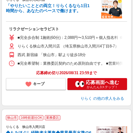
「やりたいこととの両立！りらくるなら1日1
時間から、あなたのペースで働けます。
日
リラクゼーションセラピスト
入
た
■完全歩合制 1施術(60分)：2,088円〜3,510円＋個人指名料 ※
主
りらくる狭山市入間川店 （埼玉県狭山市入間川4丁目8-7）
躍
額
西武 新宿線 「狭山市」駅より徒歩18分
間
ス
■完全希望制：業務委託契約のため原則自由です。 ■営業時間帯（9
K.
応募締め切り2026/08/31 23:59まで
応募画面へ進む
キープ
かんたん3ステップ！
りらく
の他の求人をみる
◆
狭山市
16時前退社OK
業務委託
円
りらくる 狭山市入間川店
◆もみほぐし経験者大募集◆業界最高水準の6