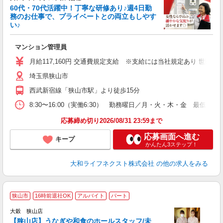
60代・70代活躍中！丁寧な研修あり♪週4日勤
務のお仕事で、プライベートとの両立もしやす
い♪
ー
マンション管理員
入
躍
月給117,160円 交通費規定支給 ※支給には当社規定あり 
エ
埼玉県狭山市
ほ
西武新宿線「狭山市駅」より徒歩15分
り
8:30〜16:00（実働6:30） 勤務曜日／月・火・木・金 
応募締め切り2026/08/31 23:59まで
応募画面へ進む
キープ
かんたん3ステップ！
大和ライフネクスト株式会社
の他の求人をみる
狭山市
16時前退社OK
アルバイト
パート
大穀 狭山店
す
【狭山店】うなぎや和食のホールスタッフ/未