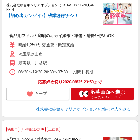
株式会社綜合キャリアオプション（1314VJ0805G20★46-
N-T4）
【初心者カンゲイ♪】残業ほぼナシ！
得
入
食品用フィルム印刷のキカイ操作・準備・清掃/日払いOK
分
フ
時給1,350円 交通費：既定支給
支
埼玉県狭山市
最寄駅 川越駅
08:30〜19:30 20:30〜07:30 【期間】長期
応募締め切り2026/08/25 23:59まで
応募画面へ進む
キープ
かんたん3ステップ！
株式会社綜合キャリアオプション
の他の求人をみる
狭山市
16時前退社OK
正社員
大和ライフネクスト株式会社 SYUTOKEN8272