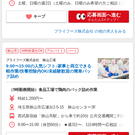
ま
土曜、日曜の週2日（土曜のみ、日曜のみ希望の方ご相談ください） ［1］
応募画面へ進む
キープ
かんたん3ステップ！
プライフーズ株式会社
の他の求人をみる
狭山市
16時前退社OK
アルバイト
パート
務
い
プライフーズ株式会社 狭山工場
9:00〜15:00の人気シフト♪家事と両立できる
軽作業/扶養控除内OK/未経験歓迎の簡単パッ
ク詰め
気
（9時勤務開始）食品工場で鶏肉のパック詰め作業
入
ル
時給1,200円〜
前
埼玉県狭山市広瀬台2-5-15 狭山センター3F
ル
ル
西武新宿線「狭山市駅」から車で約10分 公共交通機関ご利用の
業
ま
9:00〜15:00（休憩60分） ★週3日〜、1日4時間〜応相