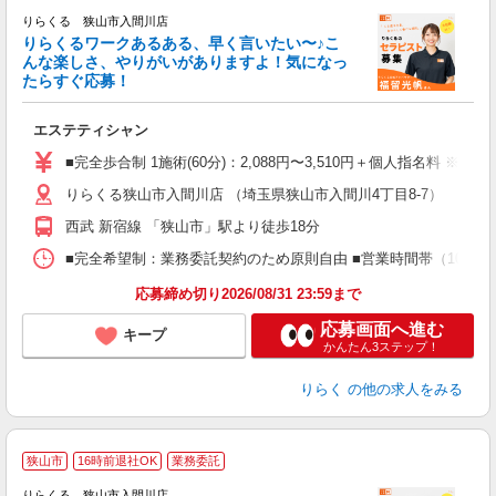
りらくる 狭山市入間川店
た
りらくるワークあるある、早く言いたい〜♪こ
んな楽しさ、やりがいがありますよ！気になっ
ー
たらすぐ応募！
る
エステティシャン
入
た
■完全歩合制 1施術(60分)：2,088円〜3,510円＋個人指名料 ※
主
りらくる狭山市入間川店 （埼玉県狭山市入間川4丁目8-7）
躍
額
西武 新宿線 「狭山市」駅より徒歩18分
間
ス
■完全希望制：業務委託契約のため原則自由 ■営業時間帯（10:00
K.
応募締め切り2026/08/31 23:59まで
応募画面へ進む
キープ
かんたん3ステップ！
りらく
の他の求人をみる
狭山市
16時前退社OK
業務委託
りらくる 狭山市入間川店