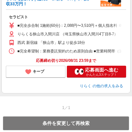
収33万円！
目
セラピスト
入
た
■完全歩合制 1施術(60分)：2,088円〜3,510円＋個人指名料 ※
主
りらくる狭山市入間川店 （埼玉県狭山市入間川4丁目8-7）
躍
額
西武 新宿線 「狭山市」駅より徒歩18分
間
ス
■完全希望制：業務委託契約のため原則自由 ■営業時間帯（10:00
K.
応募締め切り2026/08/31 23:59まで
応募画面へ進む
キープ
かんたん3ステップ！
りらく
の他の求人をみる
1／1
条件を変更して再検索