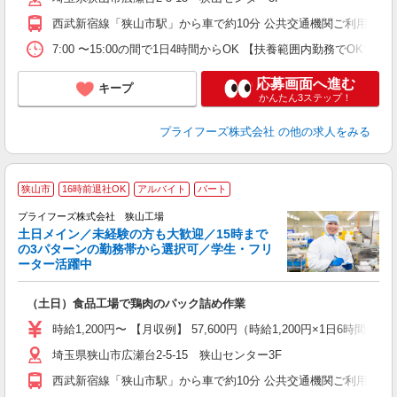
ル
西武新宿線「狭山市駅」から車で約10分 公共交通機関ご利用の
業
ま
7:00 〜15:00の間で1日4時間からOK 【扶養範囲内勤務
応募画面へ進む
キープ
かんたん3ステップ！
プライフーズ株式会社
の他の求人をみる
狭山市
16時前退社OK
アルバイト
パート
プライフーズ株式会社 狭山工場
土日メイン／未経験の方も大歓迎／15時まで
の3パターンの勤務帯から選択可／学生・フリ
ーター活躍中
生
（土日）食品工場で鶏肉のパック詰め作業
入
ル
時給1,200円〜 【月収例】 57,600円（時給1,200円×1日6時間×月
前
埼玉県狭山市広瀬台2-5-15 狭山センター3F
ル
ル
西武新宿線「狭山市駅」から車で約10分 公共交通機関ご利用の
業