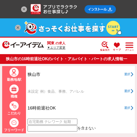
関東
の求人
▼エリア変更
狭山市の16時前退社OKのバイト・アルバイト・パートの求人情報一
覧
狭山市
選択
勤務地/駅
未設定
例）食品、事務、アパレル
選択
職種
16時前退社OK
選択
こだわり
を含まない
フリーワード