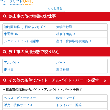
フォークリフト
1,660円
一般・営業事務
1,660円
もっと見る
その他教育・保育
1,600円
その他清掃・警備・ビルメンテナンス
1,600円
狭山市の他の特徴のお仕事
その他介護・福祉
1,550円
介護職・ヘルパー
1,513円
短時間勤務（1日4h以内）OK
大学生歓迎
狭山市の他の職種の平均時給を見る
車通勤OK
社会保険あり
シニア（60代～）活躍中
産休・育休取得実績あり
狭山市の雇用形態で絞り込む
アルバイト
パート
正社員
派遣社員
その他の条件でバイト・アルバイト・パートを探す
狭山市の職種からバイト・アルバイト・パートを探す
ヘルス・ビューティー
飲食・フード
販売・接客サービス
ドライバー・配達