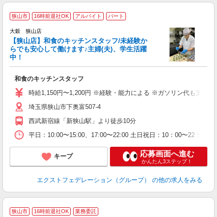
狭山市
16時前退社OK
アルバイト
パート
大穀 狭山店
す
【狭山店】和食のキッチンスタッフ/未経験か
らでも安心して働けます♪主婦(夫)、学生活躍
中！
分
和食のキッチンスタッフ
入
躍
時給1,150円〜1,200円 ※経験・能力による ※ガソリン代も支
（
埼玉県狭山市下奥富507-4
O
や
西武新宿線「新狭山駅」より徒歩10分
通
度
平日：10:00〜15:00、17:00〜22:00 土日祝日：10：00〜2
応募画面へ進む
キープ
かんたん3ステップ！
エクストフェデレーション（グループ）
の他の求人をみる
狭山市
16時前退社OK
業務委託
り