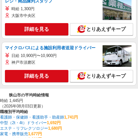
レジ・商品陳列スタッフ
時給 1,300円
大阪市中央区
詳細を見る
とりあえずキープ
マイクロバスによる施設利用者送迎ドライバー
日給 10,900円〜10,900円
神戸市須磨区
詳細を見る
とりあえずキープ
狭山市の平均時給情報
時給 1,445円
（2026年08月03日更新）
職種別平均時給
看護師・保健師・看護助手・助産師
1,741円
中型（2t・4t）ドライバー
1,692円
エステ・リフレクソロジー
1,680円
家電・携帯販売
1,677円