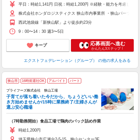
女
平日：時給1,141円 日祝：時給1,200円 ※経験・能力を考慮し昇給
ド
株式会社ホンダロジスティクス 狭山市内事業所 ・狭山パーツ物流センタ
社
務
西武池袋線「新狭山駅」より徒歩約23分
内
助
9：00〜14：30 週3〜5日
応募画面へ進む
キープ
かんたん3ステップ！
エクストフェデレーション（グループ）
の他の求人をみる
狭山市
16時前退社OK
アルバイト
パート
い
す
プライフーズ株式会社 狭山工場
子育てが落ち着いた今だから、ちょうどいい働
き方始めませんか/15時に業務終了/主婦さんが
選ぶ安心職場
れ
（7時勤務開始）食品工場で鶏肉のパック詰め作業
入
ル
時給1,200円
前
埼玉県狭山市広瀬台2-5-15 狭山センター3F
ル