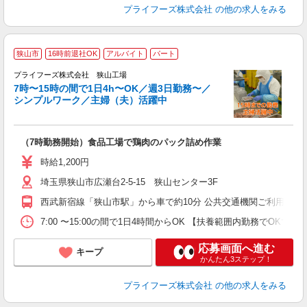
プライフーズ株式会社
の他の求人をみる
狭山市
16時前退社OK
アルバイト
パート
プライフーズ株式会社 狭山工場
7時〜15時の間で1日4h〜OK／週3日勤務〜／
シンプルワーク／主婦（夫）活躍中
の
（7時勤務開始）食品工場で鶏肉のパック詰め作業
入
ル
時給1,200円
前
埼玉県狭山市広瀬台2-5-15 狭山センター3F
ル
ル
西武新宿線「狭山市駅」から車で約10分 公共交通機関ご利用の
業
ま
7:00 〜15:00の間で1日4時間からOK 【扶養範囲内勤務
応募画面へ進む
キープ
かんたん3ステップ！
プライフーズ株式会社
の他の求人をみる