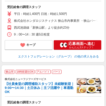
入
受託給食の調理スタッフ
資
ラ
平日：時給1,400円 日祝：時給1,500円
入
株式会社ホンダロジスティクス 狭山市内事業所 ・狭山パーツ物流センタ
朝
し
西武池袋線「新狭山駅」より徒歩約23分
服
9：00〜14：30 週5日程度
応募画面へ進む
キープ
かんたん3ステップ！
エクストフェデレーション（グループ）
の他の求人をみる
狭山市
16時前退社OK
アルバイト
パート
株式会社ニューフジフーズサービス
【社員食堂の調理補助スタッフ】未経験歓迎｜
9:00〜14:30｜土日休み｜主フ活躍中｜車通勤
ぴ
OK
い
受託給食の調理スタッフ
入