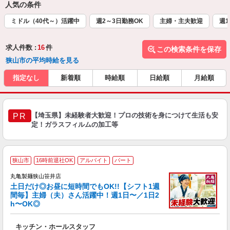
人気の条件
ミドル（40代～）活躍中
週2～3日勤務OK
主婦・主夫歓迎
週1
求人件数 :
16
件
この検索条件を保存
狭山市の平均時給を見る
指定なし
新着順
時給順
日給順
月給順
【埼玉県】未経験者大歓迎！プロの技術を身につけて生活も安
PR
定！ガラスフィルムの加工等
狭山市
16時前退社OK
アルバイト
パート
丸亀製麺狭山笹井店
土日だけ◎お昼に短時間でもOK!!【シフト1週
間毎】主婦（夫）さん活躍中！週1日〜／1日2
h〜OK◎
ル
キッチン・ホールスタッフ
入