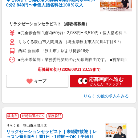
0分2,840円〜◆個人指名料は100％収入
に
間
リラクゼーションセラピスト（経験者募集）
入
た
■完全歩合制 1施術(60分)：2,088円〜3,510円＋個人指名料 
主
りらくる狭山市入間川店 （埼玉県狭山市入間川4丁目8-7）
躍
額
西武 新宿線 「狭山市」駅より徒歩18分
間
ス
■完全希望制：業務委託契約のため原則自由です。 ■営業時間帯（9
K.
応募締め切り2026/08/31 23:59まで
応募画面へ進む
キープ
かんたん3ステップ！
りらく
の他の求人をみる
狭山市
16時前退社OK
業務委託
りらくる 狭山市入間川店
学
リラクゼーションセラピスト｜未経験歓迎｜レ
ッスン費用0円｜週1日・1時間〜OK｜平均月