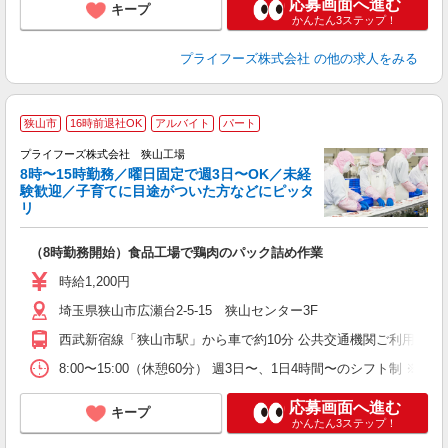
応募画面へ進む
キープ
かんたん3ステップ！
プライフーズ株式会社
の他の求人をみる
狭山市
16時前退社OK
アルバイト
パート
ん
プライフーズ株式会社 狭山工場
8時〜15時勤務／曜日固定で週3日〜OK／未経
験歓迎／子育てに目途がついた方などにピッタ
リ
な
（8時勤務開始）食品工場で鶏肉のパック詰め作業
入
ル
時給1,200円
前
埼玉県狭山市広瀬台2-5-15 狭山センター3F
ル
ル
西武新宿線「狭山市駅」から車で約10分 公共交通機関ご利用の
業
ま
8:00〜15:00（休憩60分） 週3日〜、1日4時間〜のシフ
応募画面へ進む
キープ
かんたん3ステップ！