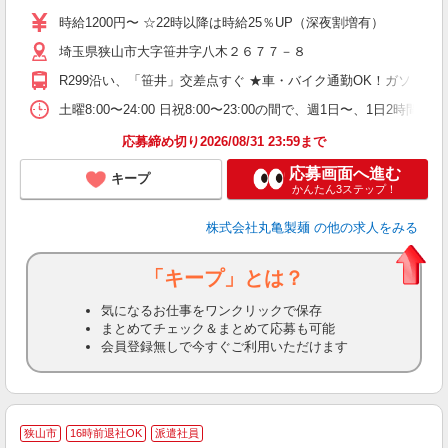
者
時給1200円〜 ☆22時以降は時給25％UP（深夜割増有）
歓
埼玉県狭山市大字笹井字八木２６７７－８
～
り
R299沿い、「笹井」交差点すぐ ★車・バイク通勤OK！ガソリ
～
選
土曜8:00〜24:00 日祝8:00〜23:00の間で、週1日〜
髪
応募締め切り2026/08/31 23:59まで
応募画面へ進む
キープ
かんたん3ステップ！
株式会社丸亀製麺
の他の求人をみる
「キープ」とは？
気になるお仕事をワンクリックで保存
まとめてチェック＆まとめて応募も可能
会員登録無しで今すぐご利用いただけます
≪
狭山市
16時前退社OK
派遣社員
い