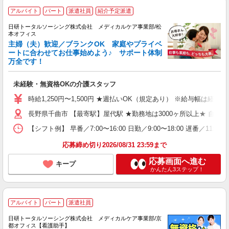
アルバイト
パート
派遣社員
紹介予定派遣
日研トータルソーシング株式会社 メディカルケア事業部/松
本オフィス
主婦（夫）歓迎／ブランクOK 家庭やプライベ
ートに合わせてお仕事始めよう♪ サポート体制
万全です！
未経験・無資格OKの介護スタッフ
時給1,250円〜1,500円 ★週払いOK（規定あり） ※給与幅は経験
長野県千曲市 【最寄駅】屋代駅 ★勤務地は3000ヶ所以上★ 自
【シフト例】 早番／7:00〜16:00 日勤／9:00〜18:00 
応募締め切り2026/08/31 23:59まで
応募画面へ進む
キープ
かんたん3ステップ！
アルバイト
パート
派遣社員
日研トータルソーシング株式会社 メディカルケア事業部/京
都オフィス【看護助手】