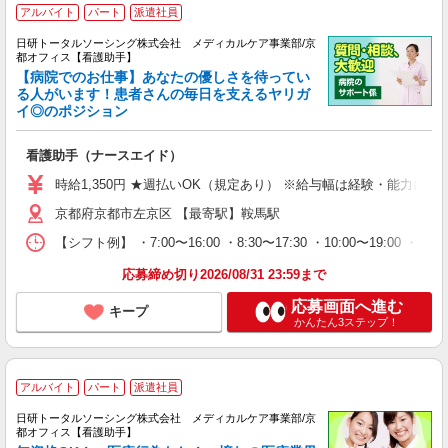
アルバイト
パート
派遣社員
日研トータルソーシング株式会社 メディカルケア事業部/京
都オフィス【看護助手】
【病院でのお仕事】あなたの優しさを待ってい
る人がいます！患者さんの毎日を支えるヤリガ
イ◎のポジション
看護助手（ナースエイド）
時給1,350円 ★週払いOK（規定あり） ※給与幅は経験・能力によ
京都府京都市左京区 【最寄駅】鞍馬駅
【シフト例】 ・7:00〜16:00 ・8:30〜17:30 ・10:00
応募締め切り2026/08/31 23:59まで
応募画面へ進む
キープ
かんたん3ステップ！
アルバイト
パート
派遣社員
日研トータルソーシング株式会社 メディカルケア事業部/京
都オフィス【看護助手】