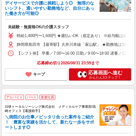
デイサービスで介護に挑戦しよう◎ 無理のな
いシフト、通いやすい勤務地など、自分にあっ
た働き方が可能◎
未経験・無資格OKの介護スタッフ
時給1,400円〜1,600円 ★週払いOK（規定あり） ※給与幅は経験
静岡県島田市 【最寄駅】大井川本線「家山駅」 ★勤務地は3000
【シフト例】 早番／7:00〜16:00 日勤／9:00〜18:00 
応募締め切り2026/08/31 23:59まで
応募画面へ進む
キープ
かんたん3ステップ！
アルバイト
パート
派遣社員
日研トータルソーシング株式会社 メディカルケア事業部/高
崎オフィス【看護助手】
＼病院のお仕事／ピッタリ合った案件をご紹介
！ 豊富な実績を活かして、新たな一歩をサポ
ートします◎