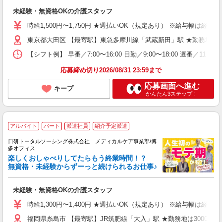
未経験・無資格OKの介護スタッフ
時給1,500円〜1,750円 ★週払いOK（規定あり） ※給与幅は経験
東京都大田区 【最寄駅】東急多摩川線「武蔵新田」駅 ★勤務地は
【シフト例】 早番／7:00〜16:00 日勤／9:00〜18:00 
応募締め切り2026/08/31 23:59まで
応募画面へ進む
キープ
かんたん3ステップ！
アルバイト
パート
派遣社員
紹介予定派遣
日研トータルソーシング株式会社 メディカルケア事業部/博
多オフィス
楽しくおしゃべりしてたらもう終業時間！？
無資格・未経験からずーっと続けられるお仕事♪
未経験・無資格OKの介護スタッフ
時給1,300円〜1,400円 ★週払いOK（規定あり） ※給与幅は経験
福岡県糸島市 【最寄駅】JR筑肥線「大入」駅 ★勤務地は3000