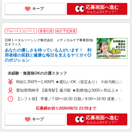
応募画面へ進む
キープ
かんたん3ステップ！
アルバイト
パート
派遣社員
紹介予定派遣
日研トータルソーシング株式会社 メディカルケア事業部/知
立オフィス
あなたの優しさを待っている人がいます！ 利
用者様の笑顔と健康な毎日を支えるヤリガイ◎
のポジション
未経験・無資格OKの介護スタッフ
時給1,350円〜1,600円 ★週払いOK（規定あり） ※給与幅は経験
愛知県岡崎市 【最寄駅】藤川駅 ★勤務地は3000ヶ所以上★ 自
【シフト例】 早番／7:00〜16:00 日勤／9:00〜18:00 
応募締め切り2026/08/31 23:59まで
応募画面へ進む
キープ
かんたん3ステップ！