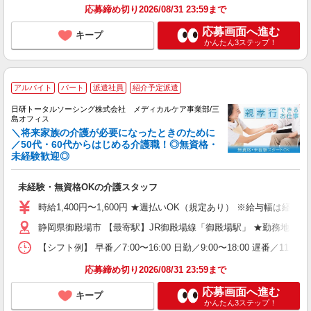
応募締め切り2026/08/31 23:59まで
応募画面へ進む
キープ
かんたん3ステップ！
アルバイト
パート
派遣社員
紹介予定派遣
日研トータルソーシング株式会社 メディカルケア事業部/三
島オフィス
＼将来家族の介護が必要になったときのために
／50代・60代からはじめる介護職！◎無資格・
未経験歓迎◎
未経験・無資格OKの介護スタッフ
時給1,400円〜1,600円 ★週払いOK（規定あり） ※給与幅は経験
静岡県御殿場市 【最寄駅】JR御殿場線「御殿場駅」 ★勤務地は3
【シフト例】 早番／7:00〜16:00 日勤／9:00〜18:00 
応募締め切り2026/08/31 23:59まで
応募画面へ進む
キープ
かんたん3ステップ！