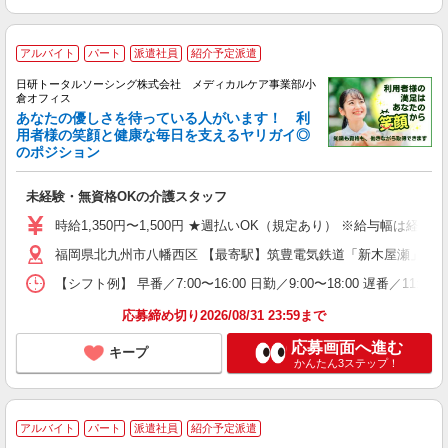
アルバイト
パート
派遣社員
紹介予定派遣
日研トータルソーシング株式会社 メディカルケア事業部/小
倉オフィス
あなたの優しさを待っている人がいます！ 利
用者様の笑顔と健康な毎日を支えるヤリガイ◎
のポジション
未経験・無資格OKの介護スタッフ
時給1,350円〜1,500円 ★週払いOK（規定あり） ※給与幅は経験
福岡県北九州市八幡西区 【最寄駅】筑豊電気鉄道「新木屋瀬」駅 
【シフト例】 早番／7:00〜16:00 日勤／9:00〜18:00 
応募締め切り2026/08/31 23:59まで
応募画面へ進む
キープ
かんたん3ステップ！
アルバイト
パート
派遣社員
紹介予定派遣