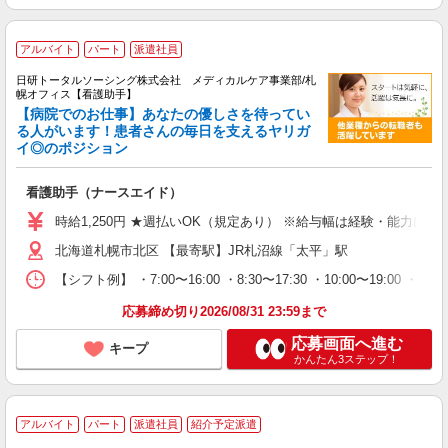
アルバイト
パート
派遣社員
日研トータルソーシング株式会社 メディカルケア事業部/札
幌オフィス【看護助手】
【病院でのお仕事】あなたの優しさを待ってい
る人がいます！患者さんの毎日を支えるヤリガ
イ◎のポジション
看護助手（ナースエイド）
時給1,250円 ★週払いOK（規定あり） ※給与幅は経験・能力によ
北海道札幌市北区 【最寄駅】JR札沼線「太平」駅
【シフト例】 ・7:00〜16:00 ・8:30〜17:30 ・10:00
応募締め切り2026/08/31 23:59まで
応募画面へ進む
キープ
かんたん3ステップ！
アルバイト
パート
派遣社員
紹介予定派遣