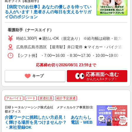
島オフィス【看護助手】
【病院でのお仕事】あなたの優しさを待ってい
る人がいます！患者さんの毎日を支えるヤリガ
イ◎のポジション
看護助手（ナースエイド）
時給1,300円 ★週払いOK（規定あり） ※給与幅は経験・能力によ
広島県広島市西区 【最寄駅】井口電停 ★マイカー・バイク通勤も
【シフト例】 ・7:00〜16:00 ・8:30〜17:30 ・10:00
応募締め切り2026/08/31 23:59まで
応募画面へ進む
キープ
かんたん3ステップ！
アルバイト
パート
派遣社員
紹介予定派遣
日研トータルソーシング株式会社 メディカルケア事業部/京
都オフィス
介護ワークに挑戦したい方必見！ あなたらし
く輝ける場所を見つけませんか？ 電話・WEB
・来社登録OK