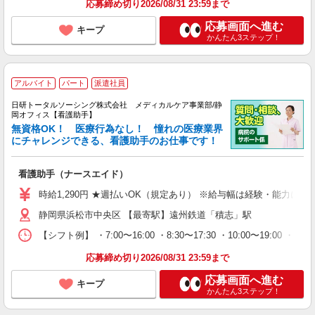
応募締め切り2026/08/31 23:59まで
応募画面へ進む
キープ
かんたん3ステップ！
アルバイト
パート
派遣社員
日研トータルソーシング株式会社 メディカルケア事業部/静
岡オフィス【看護助手】
無資格OK！ 医療行為なし！ 憧れの医療業界
にチャレンジできる、看護助手のお仕事です！
看護助手（ナースエイド）
時給1,290円 ★週払いOK（規定あり） ※給与幅は経験・能力によ
静岡県浜松市中央区 【最寄駅】遠州鉄道「積志」駅
【シフト例】 ・7:00〜16:00 ・8:30〜17:30 ・10:00
応募締め切り2026/08/31 23:59まで
応募画面へ進む
キープ
かんたん3ステップ！