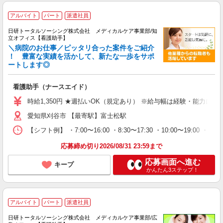
アルバイト
パート
派遣社員
日研トータルソーシング株式会社 メディカルケア事業部/知
立オフィス【看護助手】
＼病院のお仕事／ピッタリ合った案件をご紹介
！ 豊富な実績を活かして、新たな一歩をサポ
ートします◎
看護助手（ナースエイド）
時給1,350円 ★週払いOK（規定あり） ※給与幅は経験・能力によ
愛知県刈谷市 【最寄駅】富士松駅
【シフト例】 ・7:00〜16:00 ・8:30〜17:30 ・10:00
応募締め切り2026/08/31 23:59まで
応募画面へ進む
キープ
かんたん3ステップ！
アルバイト
パート
派遣社員
日研トータルソーシング株式会社 メディカルケア事業部/広