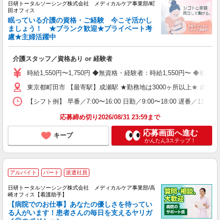
日研トータルソーシング株式会社 メディカルケア事業部/町
田オフィス
眠っている介護の資格・ご経験 今こそ活かし
ましょう！ ★ブランク歓迎★プライベート考
慮★主婦活躍中
介護スタッフ／資格あり or 経験者
時給1,550円〜1,750円 ◆無資格・経験者：時給1,550円〜 ◆
東京都町田市 【最寄駅】成瀬駅 ★勤務地は3000ヶ所以上★ 自
【シフト例】 早番／7:00〜16:00 日勤／9:00〜18:00 
応募締め切り2026/08/31 23:59まで
応募画面へ進む
キープ
かんたん3ステップ！
アルバイト
パート
派遣社員
日研トータルソーシング株式会社 メディカルケア事業部/高
崎オフィス【看護助手】
【病院でのお仕事】あなたの優しさを待ってい
る人がいます！患者さんの毎日を支えるヤリガ