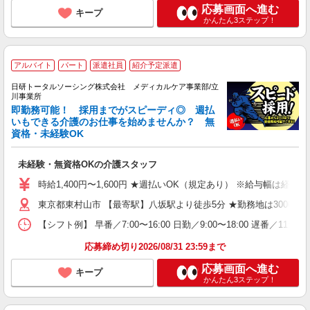
応募画面へ進む
キープ
かんたん3ステップ！
アルバイト
パート
派遣社員
紹介予定派遣
日研トータルソーシング株式会社 メディカルケア事業部/立
川事業所
即勤務可能！ 採用までがスピーディ◎ 週払
いもできる介護のお仕事を始めませんか？ 無
資格・未経験OK
未経験・無資格OKの介護スタッフ
時給1,400円〜1,600円 ★週払いOK（規定あり） ※給与幅は経験
東京都東村山市 【最寄駅】八坂駅より徒歩5分 ★勤務地は3000
【シフト例】 早番／7:00〜16:00 日勤／9:00〜18:00 
応募締め切り2026/08/31 23:59まで
応募画面へ進む
キープ
かんたん3ステップ！