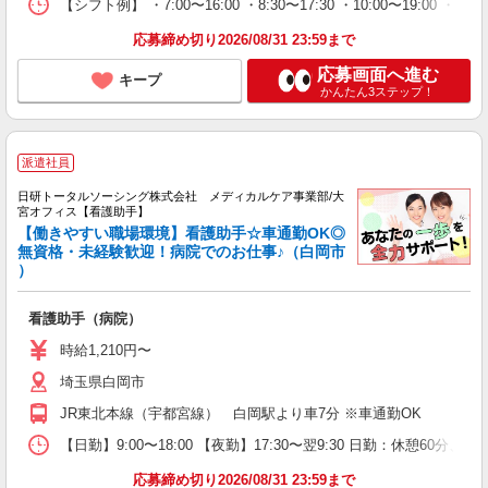
【シフト例】 ・7:00〜16:00 ・8:30〜17:30 ・10:00
応募締め切り2026/08/31 23:59まで
応募画面へ進む
キープ
かんたん3ステップ！
派遣社員
日研トータルソーシング株式会社 メディカルケア事業部/大
宮オフィス【看護助手】
【働きやすい職場環境】看護助手☆車通勤OK◎
無資格・未経験歓迎！病院でのお仕事♪（白岡市
）
看護助手（病院）
時給1,210円〜
埼玉県白岡市
JR東北本線（宇都宮線） 白岡駅より車7分 ※車通勤OK
【日勤】9:00〜18:00 【夜勤】17:30〜翌9:30 日勤：休憩60分、
応募締め切り2026/08/31 23:59まで