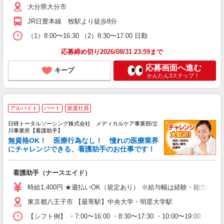
大分県大分市
JR日豊本線 牧駅より徒歩8分
（1）8:00〜16:30 （2）8:30〜17:00 日勤
応募締め切り2026/08/31 23:59まで
応募画面へ進む
キープ
かんたん3ステップ！
アルバイト
パート
派遣社員
日研トータルソーシング株式会社 メディカルケア事業部/立
川事業所【看護助手】
無資格OK！ 医療行為なし！ 憧れの医療業界
にチャレンジできる、看護助手のお仕事です！
看護助手（ナースエイド）
時給1,400円 ★週払いOK（規定あり） ※給与幅は経験・能力によ
東京都八王子市 【最寄駅】中央大学・明星大学駅
【シフト例】 ・7:00〜16:00 ・8:30〜17:30 ・10:00