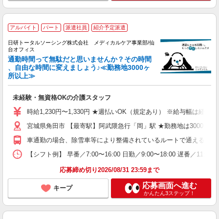
アルバイト
パート
派遣社員
紹介予定派遣
日研トータルソーシング株式会社 メディカルケア事業部/仙
台オフィス
通勤時間って無駄だと思いませんか？その時間
、自由な時間に変えましょう♪≪勤務地3000ヶ
所以上≫
未経験・無資格OKの介護スタッフ
時給1,230円〜1,330円 ★週払いOK（規定あり） ※給与幅は経験
宮城県角田市 【最寄駅】阿武隈急行「岡」駅 ★勤務地は3000ヶ
車通勤の場合、除雪車等により整備されているルートで通える施設
【シフト例】 早番／7:00〜16:00 日勤／9:00〜18:00 
応募締め切り2026/08/31 23:59まで
応募画面へ進む
キープ
かんたん3ステップ！