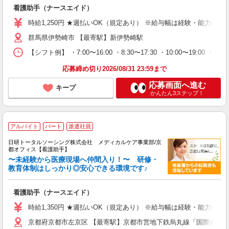
看護助手（ナースエイド）
時給1,250円 ★週払いOK（規定あり） ※給与幅は経験・能力によ
群馬県伊勢崎市 【最寄駅】新伊勢崎駅
【シフト例】 ・7:00〜16:00 ・8:30〜17:30 ・10:00
応募締め切り2026/08/31 23:59まで
応募画面へ進む
キープ
かんたん3ステップ！
アルバイト
パート
派遣社員
日研トータルソーシング株式会社 メディカルケア事業部/京
都オフィス【看護助手】
〜未経験から医療現場へ仲間入り！〜 研修・
教育体制はしっかり◎安心できる環境です♪
看護助手（ナースエイド）
時給1,350円 ★週払いOK（規定あり） ※給与幅は経験・能力によ
京都府京都市左京区 【最寄駅】京都市営地下鉄烏丸線「国際会館