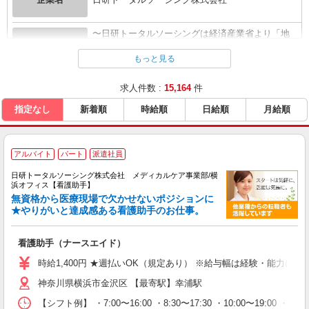
〜日研トータルソーシングは経済産業省より「地
企業概要
域未来牽引企業」...
全て表示する
もっと見る
求人件数 :
15,164
件
URL
https://nikken-mc.com/
指定なし
新着順
時給順
日給順
月給順
アルバイト
パート
派遣社員
日研トータルソーシング株式会社 メディカルケア事業部/横
浜オフィス【看護助手】
無資格から医療現場で欠かせないポジションに
★やりがいと達成感ある看護助手のお仕事。
看護助手（ナースエイド）
時給1,400円 ★週払いOK（規定あり） ※給与幅は経験・能力によ
神奈川県横浜市金沢区 【最寄駅】幸浦駅
【シフト例】 ・7:00〜16:00 ・8:30〜17:30 ・10:00