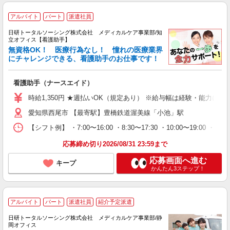
アルバイト
パート
派遣社員
日研トータルソーシング株式会社 メディカルケア事業部/知
立オフィス【看護助手】
無資格OK！ 医療行為なし！ 憧れの医療業界
にチャレンジできる、看護助手のお仕事です！
看護助手（ナースエイド）
時給1,350円 ★週払いOK（規定あり） ※給与幅は経験・能力によ
愛知県西尾市 【最寄駅】豊橋鉄道渥美線「小池」駅
【シフト例】 ・7:00〜16:00 ・8:30〜17:30 ・10:00
応募締め切り2026/08/31 23:59まで
応募画面へ進む
キープ
かんたん3ステップ！
アルバイト
パート
派遣社員
紹介予定派遣
日研トータルソーシング株式会社 メディカルケア事業部/静
岡オフィス