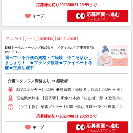
応募締め切り2026/08/31 23:59まで
応募画面へ進む
キープ
かんたん3ステップ！
アルバイト
パート
派遣社員
紹介予定派遣
日研トータルソーシング株式会社 メディカルケア事業部/仙
台オフィス
眠っている介護の資格・ご経験 今こそ活かし
ましょう！ ★ブランク歓迎★プライベート考
慮★主婦活躍中
介護スタッフ／資格あり or 経験者
時給1,280円〜1,330円 ◆無資格・経験者：時給1,280円〜 ◆
宮城県大崎市 【最寄駅】JR東北本線「松山町」駅 ★勤務地は30
【シフト例】 早番／7:00〜16:00 日勤／9:00〜18:00 
応募締め切り2026/08/31 23:59まで
応募画面へ進む
キープ
かんたん3ステップ！