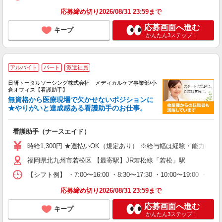
応募締め切り2026/08/31 23:59まで
応募画面へ進む
キープ
かんたん3ステップ！
アルバイト
パート
派遣社員
日研トータルソーシング株式会社 メディカルケア事業部/小
倉オフィス【看護助手】
無資格から医療現場で欠かせないポジションに
★やりがいと達成感ある看護助手のお仕事。
看護助手（ナースエイド）
時給1,300円 ★週払いOK（規定あり） ※給与幅は経験・能力によ
福岡県北九州市若松区 【最寄駅】JR若松線「若松」駅
【シフト例】 ・7:00〜16:00 ・8:30〜17:30 ・10:00
応募締め切り2026/08/31 23:59まで
応募画面へ進む
キープ
かんたん3ステップ！