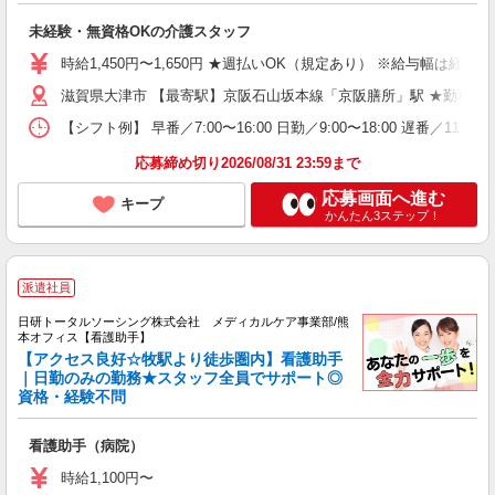
未経験・無資格OKの介護スタッフ
時給1,450円〜1,650円 ★週払いOK（規定あり） ※給与幅は経験
滋賀県大津市 【最寄駅】京阪石山坂本線「京阪膳所」駅 ★勤務地
【シフト例】 早番／7:00〜16:00 日勤／9:00〜18:00 
応募締め切り2026/08/31 23:59まで
応募画面へ進む
キープ
かんたん3ステップ！
派遣社員
日研トータルソーシング株式会社 メディカルケア事業部/熊
本オフィス【看護助手】
【アクセス良好☆牧駅より徒歩圏内】看護助手
｜日勤のみの勤務★スタッフ全員でサポート◎
資格・経験不問
看護助手（病院）
時給1,100円〜