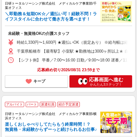
日研トータルソーシング株式会社 メディカルケア事業部/千
葉オフィス
＼即勤務＆短期OK☆／週払い可！経験不問！ラ
イフスタイルに合わせて働き方を選べます！
未経験・無資格OKの介護スタッフ
時給1,330円〜1,600円 ★週払いOK（規定あり） ※給与幅は経験
千葉県船橋市 【最寄駅】小室駅 ★勤務地は3000ヶ所以上★ 自
【シフト例】 早番／7:00〜16:00 日勤／9:00〜18:00 
応募締め切り2026/08/31 23:59まで
応募画面へ進む
キープ
かんたん3ステップ！
アルバイト
パート
派遣社員
紹介予定派遣
日研トータルソーシング株式会社 メディカルケア事業部/横
浜オフィス
楽しくおしゃべりしてたらもう終業時間！？
無資格・未経験からずーっと続けられるお仕事♪