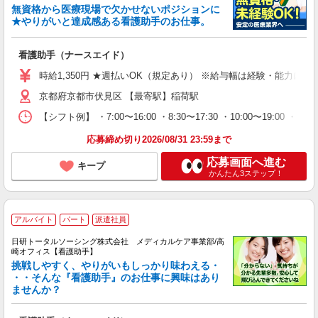
無資格から医療現場で欠かせないポジションに
★やりがいと達成感ある看護助手のお仕事。
看護助手（ナースエイド）
時給1,350円 ★週払いOK（規定あり） ※給与幅は経験・能力によ
京都府京都市伏見区 【最寄駅】稲荷駅
【シフト例】 ・7:00〜16:00 ・8:30〜17:30 ・10:00
応募締め切り2026/08/31 23:59まで
応募画面へ進む
キープ
かんたん3ステップ！
アルバイト
パート
派遣社員
日研トータルソーシング株式会社 メディカルケア事業部/高
崎オフィス【看護助手】
挑戦しやすく、やりがいもしっかり味わえる・
・・そんな『看護助手』のお仕事に興味はあり
ませんか？