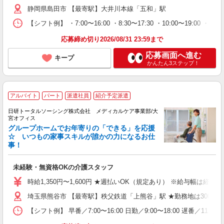
静岡県島田市 【最寄駅】大井川本線「五和」駅
【シフト例】 ・7:00〜16:00 ・8:30〜17:30 ・10:00
応募締め切り2026/08/31 23:59まで
応募画面へ進む
キープ
かんたん3ステップ！
アルバイト
パート
派遣社員
紹介予定派遣
日研トータルソーシング株式会社 メディカルケア事業部/大
宮オフィス
グループホームでお年寄りの「できる」を応援
☆ いつもの家事スキルが誰かの力になるお仕
事！
未経験・無資格OKの介護スタッフ
時給1,350円〜1,600円 ★週払いOK（規定あり） ※給与幅は経験
埼玉県熊谷市 【最寄駅】秩父鉄道「上熊谷」駅 ★勤務地は3000
【シフト例】 早番／7:00〜16:00 日勤／9:00〜18:00 