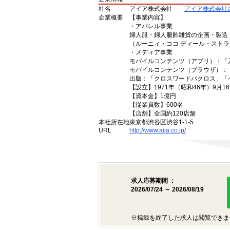
社名
アイア株式会社
アイア株式会社
企業概要
【事業内容】
・アパレル事業
婦人服・婦人服飾雑貨の企画・製造
（ルーニィ・ココ ディール・スト
・メディア事業
モバイルコンテンツ（アプリ）：「
モバイルコンテンツ（ブラウザ）：
出版：「クロスワードパクロス」「
【設立】1971年（昭和46年）9月1
【資本金】1億円
【従業員数】600名
【店舗】全国約120店舗
本社所在地
東京都渋谷区渋谷1-1-5
URL
http://www.aiia.co.jp/
求人応募期間 ：
2026/07/24 ～ 2026/08/19
※掲載を終了した求人は閲覧できま