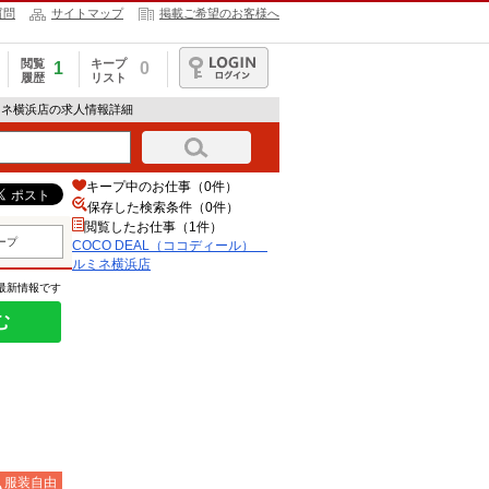
質問
サイトマップ
掲載ご希望のお客様へ
閲覧
キープ
1
0
履歴
リスト
ログイン
ルミネ横浜店の求人情報詳細
キープ中のお仕事（0件）
保存した検索条件（
0
件）
閲覧したお仕事（1件）
ープ
COCO DEAL（ココディール）
ルミネ横浜店
の最新情報です
む
服装自由