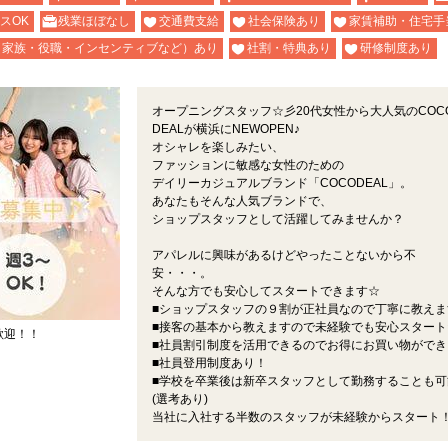
スOK
残業ほぼなし
交通費支給
社会保険あり
家賃補助・住宅手
（家族・役職・インセンティブなど）あり
社割・特典あり
研修制度あり
オープニングスタッフ☆彡20代女性から大人気のCOC
DEALが横浜にNEWOPEN♪
オシャレを楽しみたい、
ファッションに敏感な女性のための
デイリーカジュアルブランド「COCODEAL」。
あなたもそんな人気ブランドで、
ショップスタッフとして活躍してみませんか？
アパレルに興味があるけどやったことないから不
安・・・。
そんな方でも安心してスタートできます☆
■ショップスタッフの９割が正社員なので丁寧に教えま
■接客の基本から教えますので未経験でも安心スタート
歓迎！！
■社員割引制度を活用できるのでお得にお買い物ができ
■社員登用制度あり！
■学校を卒業後は新卒スタッフとして勤務することも可
(選考あり)
当社に入社する半数のスタッフが未経験からスタート