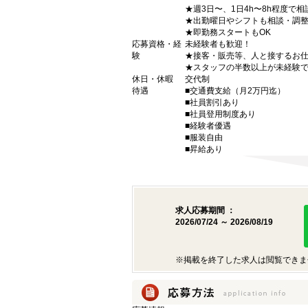
★週3日〜、1日4h〜8h程度で
★出勤曜日やシフトも相談・調整
★即勤務スタートもOK
応募資格・経
未経験者も歓迎！
験
★接客・販売等、人と接するお
★スタッフの半数以上が未経験
休日・休暇
交代制
待遇
■交通費支給（月2万円迄）
■社員割引あり
■社員登用制度あり
■経験者優遇
■服装自由
■昇給あり
求人応募期間 ：
2026/07/24 ～ 2026/08/19
※掲載を終了した求人は閲覧できま