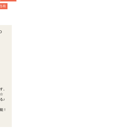
当有
O
す。
☆
る♪
能！
！