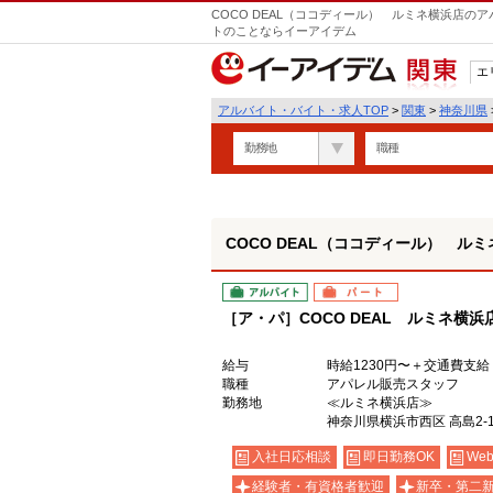
COCO DEAL（ココディール） ルミネ横浜店の
トのことならイーアイデム
エ
関東
アルバイト・バイト・求人TOP
>
関東
>
神奈川県
勤務地
職種
COCO DEAL（ココディール） ル
アルバイト
パート
［ア・パ］COCO DEAL ルミネ横
給与
時給1230円〜＋交通費支
職種
アパレル販売スタッフ
勤務地
≪ルミネ横浜店≫
神奈川県横浜市西区 高島2-1
入社日応相談
即日勤務OK
We
経験者・有資格者歓迎
新卒・第二