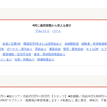
同じ雇用形態から求人を探す
アルバイト
パート
友達と応募OK
職場見学OKまたは説明会あり
未経験歓迎
経験者・有資格者
OK
ボーナス・賞与あり
昇給あり
服装自由
髪型・髪色自由
ネイルOK
ピア
家賃補助・住宅手当有
産休・育休取得実績あり
など）あり
社割・特典あり
研修制度あり