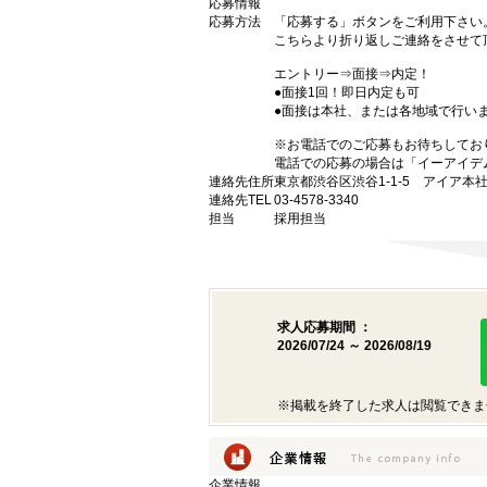
応募情報
応募方法
「応募する」ボタンをご利用下さい
こちらより折り返しご連絡をさせて
エントリー⇒面接⇒内定！
●面接1回！即日内定も可
●面接は本社、または各地域で行い
※お電話でのご応募もお待ちしてお
電話での応募の場合は「イーアイデ
連絡先住所
東京都渋谷区渋谷1-1-5 アイア本
連絡先TEL
03-4578-3340
担当
採用担当
求人応募期間 ：
2026/07/24 ～ 2026/08/19
※掲載を終了した求人は閲覧できま
企業情報