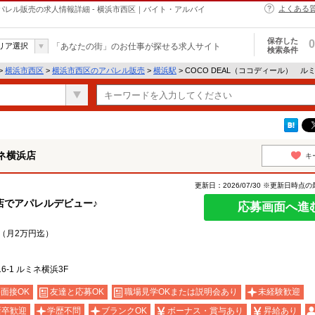
よくある
アパレル販売の求人情報詳細 - 横浜市西区｜バイト・アルバイ
保存した
0
リア選択
「あなたの街」のお仕事が探せる求人サイト
検索条件
>
横浜市西区
>
横浜市西区のアパレル販売
>
横浜駅
> COCO DEAL（ココディール） 
ミネ横浜店
キ
更新日：2026/07/30 ※更新日時点
浜店でアパレルデビュー♪
応募画面へ進
給（月2万円迄）
6-1 ルミネ横浜3F
b面接OK
友達と応募OK
職場見学OKまたは説明会あり
未経験歓迎
新卒歓迎
学歴不問
ブランクOK
ボーナス・賞与あり
昇給あり