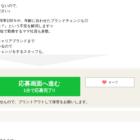
くないので、
さい♪
得率100％や、年齢に合わせたブランドチェンジも◎
は？』という不安を解消します☆
時短で勤務するママ社員も多数。
キャリアブランドまで
いるので
チェンジをするスタッフも。
応募画面へ進む
キープ
1分で応募完了!!
せんので、プリントアウトして保管をお願いします。
。