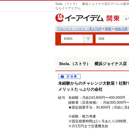
Stola.（ストラ） 横浜ジョイナス店のアパレル
ならイーアイデム
エ
関東
アルバイト・バイト・求人TOP
>
関東
>
神奈川県
勤務地
職種
Stola.（ストラ） 横浜ジョイナス店
正社員
未経験からのチャレンジ大歓迎！社割で
メリットたっぷりの会社
給与
未経験：月給243,800円〜400,000円
経験者（店長候補）：月給300,000円〜
★固定残業手当：30,800円（月給に含
※経験・能力考慮
※固定残業時間は1ヶ月あたり20時間
※月3万円まで交通費支給