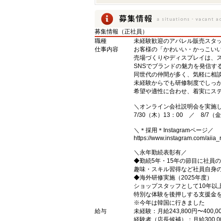
募集情報（正社員）
職種
未経験歓迎のアパレル販売スタ
仕事内容
お客様の「かわいい・かっこい
売場づくりやディスプレイは、
SNSでブランドの魅力を発信す
同世代の仲間が多く、気軽に相
未経験からでも研修制度でしっ
希望や適性に合わせ、着実にステ
＼オンライン会社説明会を実施
7/30（木）13：00 ／ 8/7（金
＼＊採用＊Instagramページ／
https://www.instagram.com/aiia_r
＼永年勤続表彰有／
◆勤続5年・15年の節目に社員
趣味・スキル習得など社員自身
◆海外研修実施（2025年度）
ショップスタッフとして10年以
特別な体験を後押しする支援金
※今年は韓国に行きました
給与
未経験：月給243,800円〜400,0
経験者（店長候補）：月給300,0