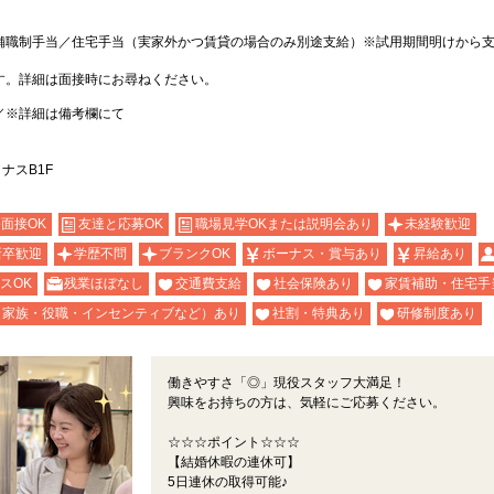
舗職制手当／住宅手当（実家外かつ賃貸の場合のみ別途支給）※試用期間明けから
す。詳細は面接時にお尋ねください。
／※詳細は備考欄にて
ナスB1F
b面接OK
友達と応募OK
職場見学OKまたは説明会あり
未経験歓迎
新卒歓迎
学歴不問
ブランクOK
ボーナス・賞与あり
昇給あり
スOK
残業ほぼなし
交通費支給
社会保険あり
家賃補助・住宅手
（家族・役職・インセンティブなど）あり
社割・特典あり
研修制度あり
働きやすさ「◎」現役スタッフ大満足！
興味をお持ちの方は、気軽にご応募ください。
☆☆☆ポイント☆☆☆
【結婚休暇の連休可】
5日連休の取得可能♪