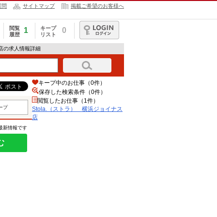
質問
サイトマップ
掲載ご希望のお客様へ
閲覧
キープ
1
0
履歴
リスト
ログイン
ナス店の求人情報詳細
キープ中のお仕事（0件）
保存した検索条件（
0
件）
閲覧したお仕事（1件）
ープ
Stola.（ストラ） 横浜ジョイナス
店
の最新情報です
む