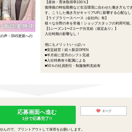
【産休・育休取得率100％】
復帰後の時短勤務など生活環境に合わせた働き方もで
す。こうした働き方がキャリアUPに影響する心配なし
【ライブラリースペース（会社内）有】
様々な分野の本を常備！ショップスタッフの利用可能
【1シーズン1〜2コーデ分支給（規定あり）】
入社時期の影響なし！
の声・SNS更新への
他にもメリットいっぱい♪
■安定経営！続々新店OPEN
■半月前に翌月のシフト完成
■入社特典有※配属による
■50％の社員割引・制服無料支給有
応募画面へ進む
キープ
1分で応募完了!!
せんので、プリントアウトして保管をお願いします。