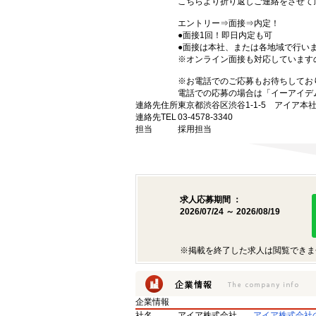
こちらより折り返しご連絡をさせて
エントリー⇒面接⇒内定！
●面接1回！即日内定も可
●面接は本社、または各地域で行い
※オンライン面接も対応しています
※お電話でのご応募もお待ちしてお
電話での応募の場合は「イーアイデ
連絡先住所
東京都渋谷区渋谷1-1-5 アイア本
連絡先TEL
03-4578-3340
担当
採用担当
求人応募期間 ：
2026/07/24 ～ 2026/08/19
※掲載を終了した求人は閲覧できま
企業情報
社名
アイア株式会社
アイア株式会社