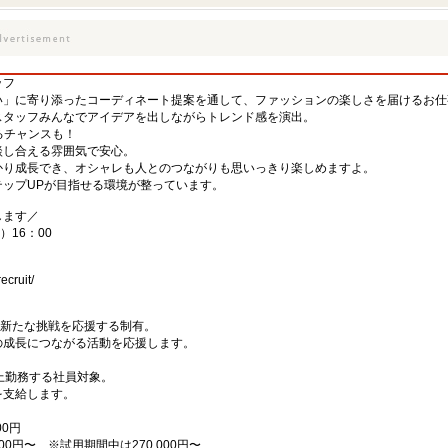
ッフ
い」に寄り添ったコーディネート提案を通して、ファッションの楽しさを届けるお仕
スタッフみんなでアイデアを出しながらトレンド感を演出。
るチャンスも！
談し合える雰囲気で安心。
かり成長でき、オシャレも人とのつながりも思いっきり楽しめますよ。
ップUPが目指せる環境が整っています。
します／
）16：00
ecruit/
の新たな挑戦を応援する制有。
の成長につながる活動を応援します。
上勤務する社員対象。
を支給します。
00円
00円〜 ※試用期間中は270,000円〜