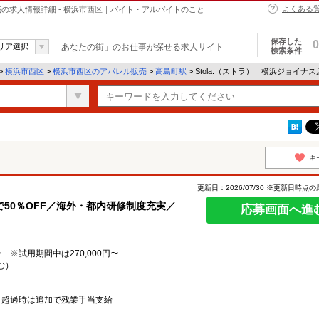
よくある
販売の求人情報詳細 - 横浜市西区｜バイト・アルバイトのこと
保存した
0
リア選択
「あなたの街」のお仕事が探せる求人サイト
検索条件
>
横浜市西区
>
横浜市西区のアパレル販売
>
高島町駅
> Stola.（ストラ） 横浜ジョイ
キ
更新日：2026/07/30 ※更新日時点
50％OFF／海外・都内研修制度充実／
応募画面へ進
 ※試用期間中は270,000円〜
む）
、超過時は追加で残業手当支給