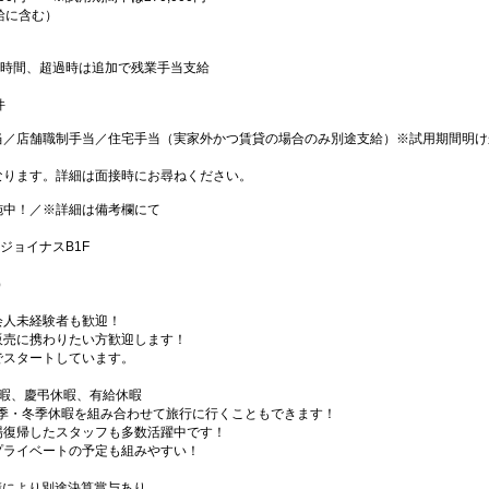
月給に含む）
0時間、超過時は追加で残業手当支給
件
当／店舗職制手当／住宅手当（実家外かつ賃貸の場合のみ別途支給）※試用期間明け
なります。詳細は面接時にお尋ねください。
施中！／※詳細は備考欄にて
ジョイナスB1F
）
会人未経験者も歓迎！
販売に携わりたい方歓迎します！
でスタートしています。
休暇、慶弔休暇、有給休暇
夏季・冬季休暇を組み合わせて旅行に行くこともできます！
場復帰したスタッフも多数活躍中です！
プライベートの予定も組みやすい！
業績により別途決算賞与あり