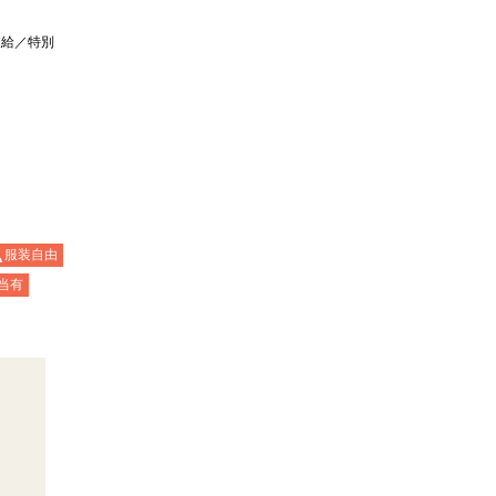
支給／特別
服装自由
当有