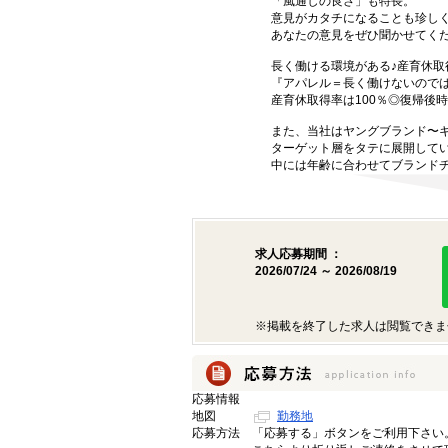
「風通しの良さ」も特長。
意見がカタチになることも珍し
あなたの意見をぜひ聞かせてくだ
長く働ける環境がある♪産育休取
『アパレル＝長く働けないので
産育休取得率は100％◎復帰後
また、当社はヤングブランド〜
ターゲット層をタテに展開して
中には年齢に合わせてブランド
求人応募期間 ：
2026/07/24 ～ 2026/08/19
※掲載を終了した求人は閲覧できま
応募情報
地図
勤務地
応募方法
「応募する」ボタンをご利用下さい