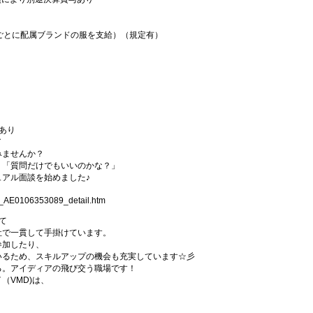
ごとに配属ブランドの服を支給）（規定有）
あり
／
みませんか？
」「質問だけでもいいのかな？」
アル面談を始めました♪
1_AE0106353089_detail.htm
て
社で一貫して手掛けています。
参加したり、
いるため、スキルアップの機会も充実しています☆彡
る。アイディアの飛び交う職場です！
（VMD)は、
。