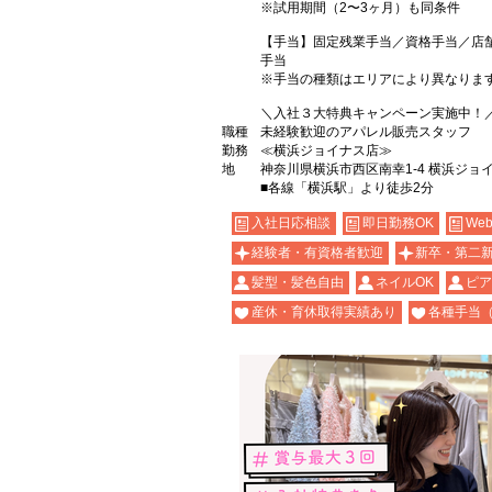
※試用期間（2〜3ヶ月）も同条件
【手当】固定残業手当／資格手当／店
手当
※手当の種類はエリアにより異なりま
＼入社３大特典キャンペーン実施中！
職種
未経験歓迎のアパレル販売スタッフ
勤務
≪横浜ジョイナス店≫
地
神奈川県横浜市西区南幸1-4 横浜ジョイ
■各線「横浜駅」より徒歩2分
入社日応相談
即日勤務OK
We
経験者・有資格者歓迎
新卒・第二
髪型・髪色自由
ネイルOK
ピア
産休・育休取得実績あり
各種手当