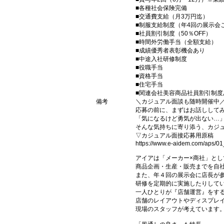
■各種社会保険完備
■交通費支給（月3万円迄）
■制服支給制度（年4回の展示会
■社員割引制度（50％OFF）
■時間外労働手当（全額支給）
■成績優秀者表彰機会あり
■中途入社研修制度
■役職手当
■資格手当
■住宅手当
■関連会社美容商品社員割引制度
備考
＼カジュアル面談も随時開催中
応募の前に、まずはお話しして
「気になるけど勇気が出ない…
そんな気持ちに寄り添う、カジュ
▽カジュアル面接応募用原稿
https://www.e-aidem.com/aps/0
アイアは「メーカー×商社」とし
商品企画・生産・販売までを自
また、年４回の展示会に店長が
研修を定期的に実施したりして
一人ひとりが『店舗運営』をす
店舗のレイアウトやディスプレイ
現場のスタッフが考えています