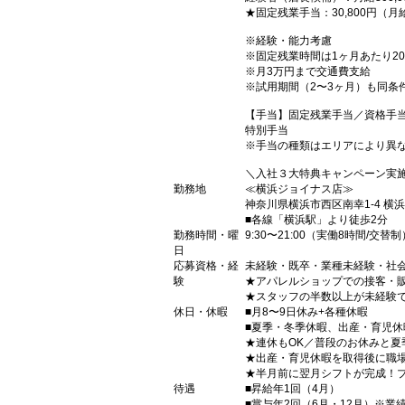
★固定残業手当：30,800円（
※経験・能力考慮
※固定残業時間は1ヶ月あたり2
※月3万円まで交通費支給
※試用期間（2〜3ヶ月）も同条
【手当】固定残業手当／資格手
特別手当
※手当の種類はエリアにより異
＼入社３大特典キャンペーン実
勤務地
≪横浜ジョイナス店≫
神奈川県横浜市西区南幸1-4 横浜
■各線「横浜駅」より徒歩2分
勤務時間・曜
9:30〜21:00（実働8時間/交替制
日
応募資格・経
未経験・既卒・業種未経験・社
験
★アパレルショップでの接客・
★スタッフの半数以上が未経験
休日・休暇
■月8〜9日休み+各種休暇
■夏季・冬季休暇、出産・育児
★連休もOK／普段のお休みと
★出産・育児休暇を取得後に職
★半月前に翌月シフトが完成！
待遇
■昇給年1回（4月）
■賞与年2回（6月・12月）※