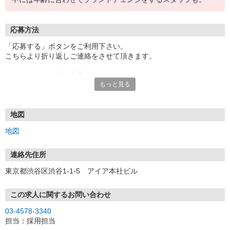
応募方法
「応募する」ボタンをご利用下さい。
こちらより折り返しご連絡をさせて頂きます。
エントリー⇒面接⇒内定！
もっと見る
●即日内定も可
●一次面接はオンラインにて行います。
※お電話でのご応募もお待ちしております。
電話での応募の場合は「イーアイデムを見ました」とお伝えくださ
地図
い。
地図
連絡先住所
東京都渋谷区渋谷1-1-5 アイア本社ビル
この求人に関するお問い合わせ
03-4578-3340
担当：採用担当