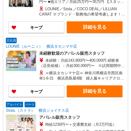
円〜 ■他エリア／月給25万円〜35万円 【スタッ
フ】 ■首都圏／月給24万3,800円〜40万円 ■大阪／
LOUNIE／Stola.／COCO DEAL／LILLIAN
月給23万3,500円〜35万円 ■京都、兵庫、愛知、岐
CARAT ※ブランド・勤務地の希望考慮します！※
阜、福岡／月給22万7,800円〜35万円 ■他エリア／
転勤なし 更に東京、神奈川、千葉、埼玉、北海
月給22万2,100円〜35万円 固定残業手当含む（1ヶ
道、宮城（仙台）、愛知、岐阜、大阪、兵庫、京
詳細を見る
キープ
月あたり20時間）※超過時は追加支給 首都圏エリ
都、和歌山、岡山、広島、愛媛、福岡、長崎、宮
ア：30,800円 大阪：29,500円 京都、兵庫、愛知、
崎、熊本などの各店舗で募集しています。
岐阜、福岡：28,800円 他：28,100円 ※経験・能力
【COCO DEAL】 札幌PARCO店 ルミネ新宿
正社員
考慮 ※試用期間3ヶ月も同条件（首都圏：店長候
LUMINE2店／ルミネ池袋店／ルミネ横浜／ルミネ
LOUNIE（ルーニィ） 横浜タカシマヤ店
補は月給27万円〜）
大宮店／ルミネ有楽町店 ルミネ立川店／ルミネ町
未経験歓迎のアパレル販売スタッフ
田店／池袋PARCO店／東京スカイツリータウン・
未経験：月給243,800円〜400,000円 経験者
ソラマチ店 イクスピアリ店／イオンレイクタウン
（店長候補）：月給300,000円〜 ※試用期間中は
店／ジョイナス店／テラスモール湘南店 タカシマ
270,000円〜 ★固定残業手当：30,800円（月給に
ヤ ゲートタワーモール店／イオンモール各務原イ
≪横浜タカシマヤ店≫ 神奈川県横浜市西区南
含む） ※経験・能力考慮 ※固定残業時間は1ヶ月
ンター店／イオン大高SC店 なんばCITY店／天王
幸1-6-31 横浜髙島屋4階 婦人服キャリアクロー
あたり20時間、超過時は追加で残業手当支給 ※月
寺MIO店／阪神梅田本店／京都ポルタ店／阪急西
ゼット ■各線「横浜駅」より徒歩2分
3万円まで交通費支給 ※試用期間（2〜3ヶ月）も
宮ガーデンズ店 ルクアイーレ大阪店／岡山一番街
詳細を見る
キープ
同条件 【手当】固定残業手当／資格手当／店舗職
店／ミナモア広島店／博多阪急店／天神ソラリア
制手当／住宅手当（実家外かつ賃貸の場合のみ別
プラザ店 ▽他、詳しくは備考をご参照ください。
途支給）※試用期間明けから支給／特別手当 ※手
アルバイト
パート
当の種類はエリアにより異なります。詳細は面接
Stola.（ストラ） 横浜ジョイナス店
時にお尋ねください。 ＼入社３大特典キャンペー
アパレル販売スタッフ
ン実施中！／※詳細は備考欄にて
時給1230円〜＋交通費支給（月2万円迄）