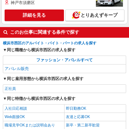
PATRICK LABO
神戸市須磨区
接客・販売スタッフ
［アルバイト］時給1,250円〜 ◆交通費規定支
詳細を見る
とりあえずキープ
給
〒220-0012 神奈川県横浜市西区みなとみらい
三丁目5番1号 マークイズみなとみらい
このお仕事に関連する条件で探す
横浜市西区のアルバイト・バイト・パートの求人を探す
詳細を見る
キープ
同じ職種から横浜市西区の求人を探す
ファッション・アパレルすべて
アパレル販売
同じ雇用形態から横浜市西区の求人を探す
正社員
同じ特徴から横浜市西区の求人を探す
入社日応相談
即日勤務OK
Web面接OK
友達と応募OK
職場見学OKまたは説明会あり
新卒・第二新卒歓迎