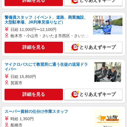
詳細を見る
とりあえずキープ
正社員
COCO DEAL（ココディール） ルミネ横浜店
警備員スタッフ（イベント、道路、商業施設、
未経験歓迎のアパレル販売スタッフ
大型駐車場、JR列車見張りなど）
未経験：月給243,800円〜400,000円 経験者
日給 11,000円〜12,100円
（店長候補）：月給300,000円〜 ※試用期間中は
栃木市・小山市・さいたま市西区・さいたま市岩槻区・久喜市・
270,000円〜 ★固定残業手当：30,800円（月給に
≪横浜駅直結店≫ 神奈川県横浜市西区高島２
含む） ※経験・能力考慮 ※固定残業時間は1ヶ月
丁目16-1 ルミネ横浜3F
詳細を見る
とりあえずキープ
あたり20時間、超過時は追加で残業手当支給 ※月
3万円まで交通費支給 ※試用期間（2〜3ヶ月）も
詳細を見る
キープ
同条件 【手当】固定残業手当／資格手当／店舗職
制手当／住宅手当（実家外かつ賃貸の場合のみ別
マイクロバスにて教習所に通う生徒の送迎ドラ
途支給）※試用期間明けから支給／特別手当 ※手
イバー
正社員
当の種類はエリアにより異なります。詳細は面接
Stola.（ストラ）横浜ジョイナス店
日給 15,850円
時にお尋ねください。
【店長候補募集】接客・販売・お店作り〜マネ
箕面市
ジメントまでお任せします◎
詳細を見る
とりあえずキープ
未経験：月給243,800円〜400,000円 経験者
（店長候補）：月給300,000円〜 ※試用期間中は
270,000円〜 ★固定残業手当：30,800円（月給に
≪横浜ジョイナス店≫ 神奈川県横浜市西区南
含む） ※経験・能力考慮 ※固定残業時間は1ヶ月
スーパー資材の仕分け作業スタッフ
幸1-4 横浜ジョイナスB1F
あたり20時間、超過時は追加で残業手当支給 ※月
時給 1,350円
3万円まで交通費支給 ※試用期間（2〜3ヶ月）も
詳細を見る
キープ
船橋市
同条件 【手当】固定残業手当／資格手当／店舗職