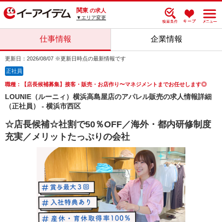
関東
の求人
▼エリア変更
仕事情報
企業情報
更新日：2026/08/07 ※更新日時点の最新情報です
正社員
職種：【店長候補募集】接客・販売・お店作り〜マネジメントまでお任せします◎
LOUNIE（ルーニィ）横浜高島屋店のアパレル販売の求人情報詳細
（正社員） - 横浜市西区
☆店長候補☆社割で50％OFF／海外・都内研修制度
充実／メリットたっぷりの会社