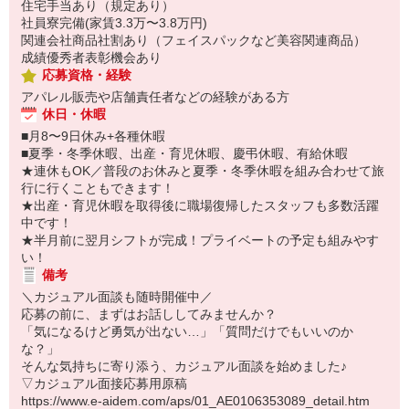
住宅手当あり（規定あり）
社員寮完備(家賃3.3万〜3.8万円)
関連会社商品社割あり（フェイスパックなど美容関連商品）
成績優秀者表彰機会あり
応募資格・経験
アパレル販売や店舗責任者などの経験がある方
休日・休暇
■月8〜9日休み+各種休暇
■夏季・冬季休暇、出産・育児休暇、慶弔休暇、有給休暇
★連休もOK／普段のお休みと夏季・冬季休暇を組み合わせて旅
行に行くこともできます！
★出産・育児休暇を取得後に職場復帰したスタッフも多数活躍
中です！
★半月前に翌月シフトが完成！プライベートの予定も組みやす
い！
備考
＼カジュアル面談も随時開催中／
応募の前に、まずはお話ししてみませんか？
「気になるけど勇気が出ない…」「質問だけでもいいのか
な？」
そんな気持ちに寄り添う、カジュアル面談を始めました♪
▽カジュアル面接応募用原稿
https://www.e-aidem.com/aps/01_AE0106353089_detail.htm