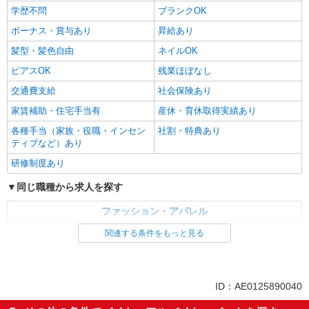
学歴不問
ブランクOK
ボーナス・賞与あり
昇給あり
髪型・髪色自由
ネイルOK
ピアスOK
残業ほぼなし
交通費支給
社会保険あり
家賃補助・住宅手当有
産休・育休取得実績あり
各種手当（家族・役職・インセン
社割・特典あり
ティブなど）あり
研修制度あり
同じ職種から求人を探す
ファッション・アパレル
アパレル販売
関連する条件をもっと見る
同じ特徴から求人を探す
ボーナス・賞与あり
交通費支給
ID：AE0125890040
社会保険あり
産休・育休取得実績あり