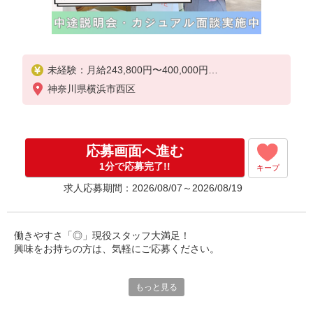
未経験：月給243,800円〜400,000円
経験者（店長候補）：月給300,000円〜 ※試用期間
神奈川県横浜市西区
中は270,000円〜
★固定残業手当：30,800円（月給に含む）
※経験・能力考慮
応募画面へ進む
※固定残業時間は1ヶ月あたり20時間、超過時は追加
で残業手当支給
1分で応募完了!!
キープ
※月3万円まで交通費支給
求人応募期間：2026/08/07～2026/08/19
※試用期間（2〜3ヶ月）も同条件
【手当】固定残業手当／資格手当／店舗職制手当／
住宅手当（実家外かつ賃貸の場合のみ別途支給）※
働きやすさ「◎」現役スタッフ大満足！
試用期間明けから支給／特別手当
興味をお持ちの方は、気軽にご応募ください。
※手当の種類はエリアにより異なります。詳細は面
接時にお尋ねください。
☆☆☆ポイント☆☆☆
もっと見る
【結婚休暇の連休可】
5日連休の取得可能♪