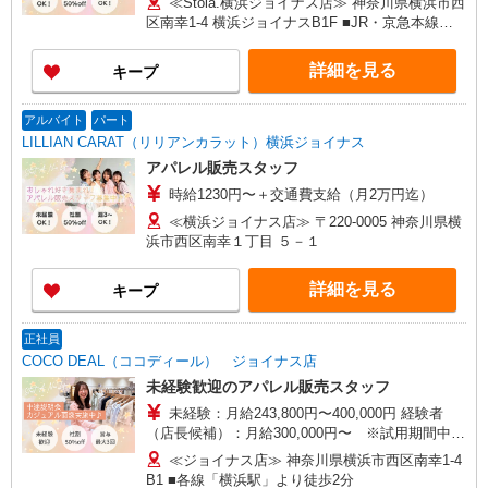
≪Stola.横浜ジョイナス店≫ 神奈川県横浜市西
区南幸1-4 横浜ジョイナスB1F ■JR・京急本線・
東急東横線・相模本線・みなとみらい線「横浜
駅」西口より徒歩3分
詳細を見る
キープ
アルバイト
パート
LILLIAN CARAT（リリアンカラット）横浜ジョイナス
アパレル販売スタッフ
時給1230円〜＋交通費支給（月2万円迄）
≪横浜ジョイナス店≫ 〒220-0005 神奈川県横
浜市西区南幸１丁目 ５－１
詳細を見る
キープ
正社員
COCO DEAL（ココディール） ジョイナス店
未経験歓迎のアパレル販売スタッフ
未経験：月給243,800円〜400,000円 経験者
（店長候補）：月給300,000円〜 ※試用期間中は
270,000円〜 ★固定残業手当：30,800円（月給に
≪ジョイナス店≫ 神奈川県横浜市西区南幸1-4
含む） ※経験・能力考慮 ※固定残業時間は1ヶ月
B1 ■各線「横浜駅」より徒歩2分