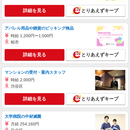
制手当／住宅手当（実家外かつ賃貸の場合のみ別
途支給）※試用期間明けから支給／特別手当 ※手
詳細を見る
とりあえずキープ
正社員
当の種類はエリアにより異なります。詳細は面接
LILLIAN CARAT(リリアン カラット）横浜ジョイナス店
時にお尋ねください。
未経験歓迎のアパレル販売スタッフ
アパレル用品や雑貨のピッキング検品
未経験：月給243,800円〜400,000円 経験者
時給 1,200円〜1,500円
（店長候補）：月給300,000円〜 ※試用期間中は
270,000円〜 ★固定残業手当：30,800円（月給に
柏市
≪ジョイナス店≫ 神奈川県横浜市西区南幸1-4
含む） ※経験・能力考慮 ※固定残業時間は1ヶ月
B1 ■各線「横浜駅」より徒歩2分
あたり20時間、超過時は追加で残業手当支給 ※月
詳細を見る
とりあえずキープ
3万円まで交通費支給 ※試用期間（2〜3ヶ月）も
詳細を見る
キープ
同条件 【手当】固定残業手当／資格手当／店舗職
制手当／住宅手当（実家外かつ賃貸の場合のみ別
マンションの受付・案内スタッフ
途支給）※試用期間明けから支給／特別手当 ※手
アルバイト
パート
当の種類はエリアにより異なります。詳細は面接
時給 2,000円
DESERTSNOW
時にお尋ねください。
渋谷区
販売員
［アルバイト・パート］時給1,230円〜
詳細を見る
とりあえずキープ
〒220-0012 神奈川県横浜市西区みなとみらい
三丁目5番1号 マークイズみなとみらい
大学病院の中材滅菌
詳細を見る
キープ
月給 254,160円