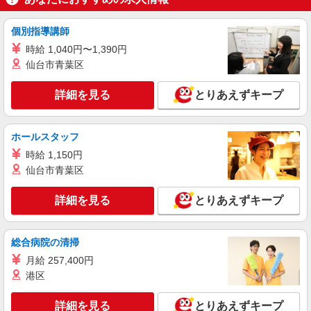
キープ
同条件 【手当】固定残業手当／資格手当／店舗職
制手当／住宅手当（実家外かつ賃貸の場合のみ別
途支給）※試用期間明けから支給／特別手当 ※手
個別指導講師
正社員
当の種類はエリアにより異なります。詳細は面接
LILLIAN CARAT（リリアンカラット）横浜ジョイナス店
時給 1,040円〜1,390円
時にお尋ねください。
【店長候補募集】接客・販売・お店作り〜マネ
仙台市青葉区
ジメントまでお任せします◎
未経験：月給243,800円〜400,000円 経験者
詳細を見る
とりあえずキープ
（店長候補）：月給300,000円〜 ※試用期間中は
270,000円〜 ★固定残業手当：30,800円（月給に
≪横浜ジョイナス店≫ 神奈川県横浜市西区南
含む） ※経験・能力考慮 ※固定残業時間は1ヶ月
幸1-4横浜ジョイナスB1F
ホールスタッフ
あたり20時間、超過時は追加で残業手当支給 ※月
時給 1,150円
3万円まで交通費支給 ※試用期間（2〜3ヶ月）も
詳細を見る
キープ
同条件 【手当】固定残業手当／資格手当／店舗職
仙台市青葉区
制手当／住宅手当（実家外かつ賃貸の場合のみ別
途支給）※試用期間明けから支給／特別手当 ※手
アルバイト
パート
詳細を見る
とりあえずキープ
当の種類はエリアにより異なります。詳細は面接
LOUNIE（ルーニィ）横浜高島屋店
時にお尋ねください。
アパレル販売スタッフ
総合病院の清掃
時給1230円〜＋交通費支給（月2万円迄）
月給 257,400円
≪LOUNIE横浜高島屋店≫ 神奈川県横浜市西区
南幸1-6-31 横浜髙島屋4階 婦人服 キャリアクロー
港区
ゼット ■横浜(横浜市営ブルーライン)2番口(約1分)
■横浜(ＪＲ横須賀線)2番口(約1分) ■横浜(ＪＲ京浜
詳細を見る
詳細を見る
キープ
とりあえずキープ