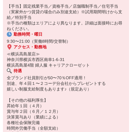
特別な体験を後押しする支援金を支給します。
【手当】固定残業手当／資格手当／店舗職制手当／住宅手当
※今年は韓国に行きました
（実家外かつ賃貸の場合のみ別途支給）※試用期間明けから支
給／特別手当
※手当の種類はエリアにより異なります。詳細は面接時にお尋
ねください。
勤務時間・曜日
9:30〜21:00（実働8時間/交替制）
アクセス・勤務地
≪横浜高島屋店≫
神奈川県横浜市西区南幸1-6-31
横浜髙島屋4階 婦人服 キャリアクローゼット
待遇
全ブランド社員割引が50〜70％OFF適用！
別途、年４回１〜２コーデ分会社からプレゼントする
嬉しい制服支給制度もあります♪（規定あり）
【その他の福利厚生】
昇給年１回（４月）
賞与年２回（６月／１２月）
決算賞与あり（業績による）
各種社会保険完備
時間外労働手当（全額支給）