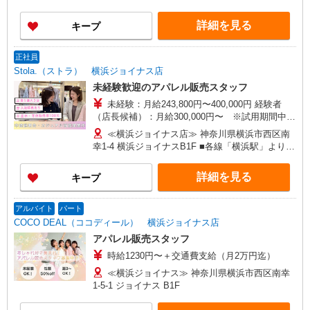
あたり20時間、超過時は追加で残業手当支給 ※月
3万円まで交通費支給 ※試用期間（2〜3ヶ月）も
詳細を見る
キープ
同条件 【手当】固定残業手当／資格手当／店舗職
制手当／住宅手当（実家外かつ賃貸の場合のみ別
途支給）※試用期間明けから支給／特別手当 ※手
正社員
当の種類はエリアにより異なります。詳細は面接
Stola.（ストラ） 横浜ジョイナス店
時にお尋ねください。
未経験歓迎のアパレル販売スタッフ
未経験：月給243,800円〜400,000円 経験者
（店長候補）：月給300,000円〜 ※試用期間中は
270,000円〜 ★固定残業手当：30,800円（月給に
≪横浜ジョイナス店≫ 神奈川県横浜市西区南
含む） ※経験・能力考慮 ※固定残業時間は1ヶ月
幸1-4 横浜ジョイナスB1F ■各線「横浜駅」より徒
あたり20時間、超過時は追加で残業手当支給 ※月
歩2分
3万円まで交通費支給 ※試用期間（2〜3ヶ月）も
詳細を見る
キープ
同条件 【手当】固定残業手当／資格手当／店舗職
制手当／住宅手当（実家外かつ賃貸の場合のみ別
途支給）※試用期間明けから支給／特別手当 ※手
アルバイト
パート
当の種類はエリアにより異なります。詳細は面接
COCO DEAL（ココディール） 横浜ジョイナス店
時にお尋ねください。 ＼入社３大特典キャンペー
アパレル販売スタッフ
ン実施中！／※詳細は備考欄にて
時給1230円〜＋交通費支給（月2万円迄）
≪横浜ジョイナス≫ 神奈川県横浜市西区南幸
1-5-1 ジョイナス B1F