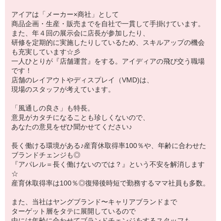
アイアは「メーカー×商社」として
商品企画・生産・販売までを自社で一貫して手掛けています。
また、年４回の展示会に店長が参加したり、
研修を定期的に実施したりしているため、スキルアップの機会
も充実しています☆彡
一人ひとりが『店舗運営』をする。アイディアの飛び交う職場
です！
店舗のレイアウトやディスプレイ（VMD)は、
現場のスタッフが考えています。
「風通しの良さ」も特長。
意見がカタチになることも珍しくないので、
あなたの意見をぜひ聞かせてください♪
長く働ける環境がある♪産育休取得率100％や、年齢に合わせた
ブランドチェンジも◎
『アパレル＝長く働けないのでは？』という不安を解消します
☆
産育休取得率は100％◎復帰後時短で勤務するママ社員も多数。
また、当社はヤングブランド〜キャリアブランドまで
ターゲット層をタテに展開しているので
中には年齢に合わせてブランドチェンジをするスタッフも。