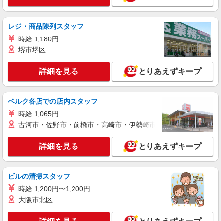
東北線)2番口(約1分)
正社員
レジ・商品陳列スタッフ
COCO DEAL（ココディール） ルミネ横浜店
時給 1,180円
【店長候補募集】接客・販売・お店作り〜マネ
ジメントまでお任せします◎
堺市堺区
未経験：月給243,800円〜400,000円 経験者
（店長候補）：月給300,000円〜 ※試用期間中は
詳細を見る
とりあえずキープ
270,000円〜 ★固定残業手当：30,800円（月給に
≪ルミネ横浜店≫ 神奈川県横浜市西区高島2-
含む） ※経験・能力考慮 ※固定残業時間は1ヶ月
16-1 ルミネ横浜3F
あたり20時間、超過時は追加で残業手当支給 ※月
ベルク各店での店内スタッフ
3万円まで交通費支給 ※試用期間（2〜3ヶ月）も
詳細を見る
キープ
時給 1,065円
同条件 【手当】固定残業手当／資格手当／店舗職
制手当／住宅手当（実家外かつ賃貸の場合のみ別
古河市・佐野市・前橋市・高崎市・伊勢崎市・太田市・館林市・
途支給）※試用期間明けから支給／特別手当 ※手
アルバイト
パート
当の種類はエリアにより異なります。詳細は面接
COCO DEAL（ココディール） ルミネ横浜店
詳細を見る
とりあえずキープ
時にお尋ねください。
アパレル販売スタッフ
時給1230円〜＋交通費支給（月2万円迄）
ビルの清掃スタッフ
≪ルミネ横浜店≫ 神奈川県横浜市西区 高島2-
時給 1,200円〜1,200円
16-1 ルミネ横浜3F
大阪市北区
詳細を見る
キープ