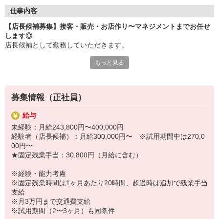
【産休・育休取得率100％】
復帰後の時短勤務など生活環境に合わせた働き方もできます。こ
仕事内容
うした働き方がキャリアUPに影響する心配なし！
【店長候補募集】接客・販売・お店作り〜マネジメントまでお任せ
【ライブラリースペース（会社内）有】
します◎
様々な分野の本を常備！ショップスタッフの利用可能。
店長候補として勤務していただきます。
【1シーズン1〜2コーデ分支給（規定あり）】
店長としてお店全体の管理・運営をお任せします。
入社時期の影響なし！
もっと見る
スタッフの教育や予算・売上管理、在庫管理など、幅広い業務を担
当。
他にもメリットいっぱい♪
最初は本社営業スタッフがしっかりとフォローをしますので、ご安
■安定経営！続々新店OPEN
心ください！
■半月前に翌月のシフト完成
募集情報（正社員）
■入社特典有※配属による
＼オンライン会社説明会を実施します／
■50％の社員割引・制服無料支給有
給与
7/30（木）13：00 ／ 8/7（金）16：00
未経験：月給243,800円〜400,000円
経験者（店長候補）：月給300,000円〜 ※試用期間中は270,0
＼＊採用＊Instagramページ／
00円〜
https://www.instagram.com/aiia_recruit/
★固定残業手当：30,800円（月給に含む）
＼永年勤続表彰有／
※経験・能力考慮
◆勤続5年・15年の節目に社員の新たな挑戦を応援する制有。
※固定残業時間は1ヶ月あたり20時間、超過時は追加で残業手当
趣味・スキル習得など社員自身の成長につながる活動を応援しま
支給
す。
※月3万円まで交通費支給
◆海外研修実施（2025年度）
※試用期間（2〜3ヶ月）も同条件
ショップスタッフとして10年以上勤務する社員対象。