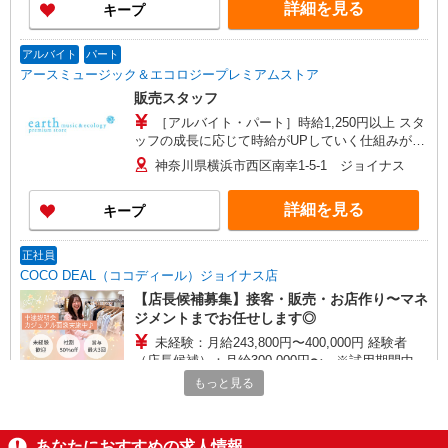
詳細を見る
キープ
アルバイト
パート
アースミュージック＆エコロジープレミアムストア
販売スタッフ
［アルバイト・パート］時給1,250円以上 スタ
ッフの成長に応じて時給がUPしていく仕組みがあ
ります。また、希望するスタッフがいれば、制度
神奈川県横浜市西区南幸1-5-1 ジョイナス
を活用して正社員になっていただく道もありま
す。週30時間以上勤務される方にはきちんと社会
詳細を見る
キープ
保険にも加入していただきます！
正社員
COCO DEAL（ココディール）ジョイナス店
【店長候補募集】接客・販売・お店作り〜マネ
ジメントまでお任せします◎
未経験：月給243,800円〜400,000円 経験者
（店長候補）：月給300,000円〜 ※試用期間中は
270,000円〜 ★固定残業手当：30,800円（月給に
もっと見る
≪ジョイナス店≫ 神奈川県横浜市西区南幸1-5-
含む） ※経験・能力考慮 ※固定残業時間は1ヶ月
1 B1
あたり20時間、超過時は追加で残業手当支給 ※月
3万円まで交通費支給 ※試用期間（2〜3ヶ月）も
あなたにおすすめの求人情報
詳細を見る