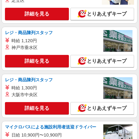
足立区
アルバイト
パート
コンジェ ペイエ アデュー トリステス／フラボア
詳細を見る
とりあえずキープ
販売スタッフ
［アルバイト］時給1,225円〜 ※経験者は優遇
します ※試用期間（1ヶ月間）：時給1,225円
レジ・商品陳列スタッフ
神奈川県横浜市西区南幸1-5-1 ジョイナス
時給 1,120円
神戸市垂水区
詳細を見る
キープ
詳細を見る
とりあえずキープ
アルバイト
パート
AMERICAN HOLIC
販売スタッフ
レジ・商品陳列スタッフ
［アルバイト・パート］時給1,300円〜 (スキ
時給 1,300円
ルに応じて手当あり) 交通費支給有
大阪市中央区
〒220-0012 神奈川県横浜市西区みなとみらい
三丁目5番1号 マークイズみなとみらい
詳細を見る
とりあえずキープ
詳細を見る
キープ
マイクロバスによる施設利用者送迎ドライバー
アルバイト
日給 10,900円〜10,900円