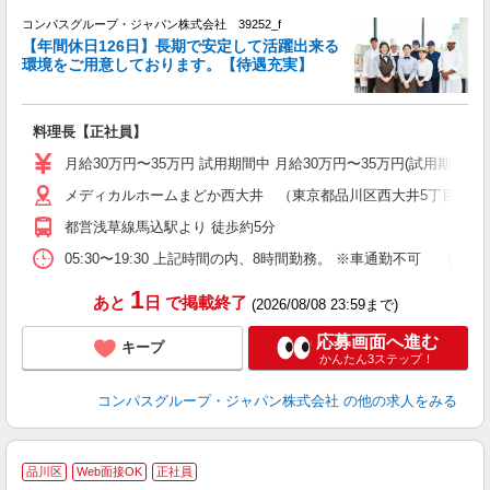
コンパスグループ・ジャパン株式会社 39252_f
【年間休日126日】長期で安定して活躍出来る
環境をご用意しております。【待遇充実】
ま
料理長【正社員】
入
卒
月給30万円〜35万円 試用期間中 月給30万円〜35万円(試用期間3ヶ
ミ
メディカルホームまどか西大井 （東京都品川区西大井5丁目23-1
あ
休
都営浅草線馬込駅より 徒歩約5分
助
05:30〜19:30 上記時間の内、8時間勤務。 ※車通勤不可 
1
あと
日
で掲載終了
(2026/08/08 23:59まで)
応募画面へ進む
キープ
かんたん3ステップ！
コンパスグループ・ジャパン株式会社
の他の求人をみる
品川区
Web面接OK
正社員