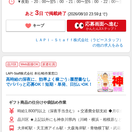
シ
▼夜勤 ・20：00〜翌5：00 ・21：00〜翌6：00 ・22
深
3
あと
日
で掲載終了
(2026/08/10 23:59まで)
応募画面へ進む
キープ
かんたん3ステップ！
ＬＡＰＩ－Ｓｔａｆｆ株式会社（ラピースタッフ）
の他の求人をみる
品川区
Web面接OK
派遣社員
LAPI-Staff株式会社 本社/軽作業窓口
し
高時給の深夜に、効率よく稼ごう♪履歴書なし
でパパっと応募OK！短期・単発、日払いOK！
業
ギフト商品の仕分けや袋詰め作業
入
量
時給1,800円以上（深夜手当含む）＋交通費全額支給 ◆月収例 316,8
迎
品川区 ★上記以外にも神奈川県内（川崎・横浜・相模原など）に
給
期
大井町駅・天王洲アイル駅・大森海岸駅・青物横丁駅・武蔵小山
休