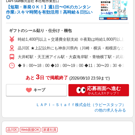
LAPI-Staff株式会社 本社/軽作業窓口
【短期・単発ＯＫ！】週1日〜OKのカンタン
作業♪スキマ時間を有効活用！高時給＆日払い
◎
期
ギフトのシール貼り・仕分け・梱包
入
量
時給1,400円以上＋交通費全額支給 ※夜勤は時給1,800円以上（深夜手
迎
品川区 ★上記以外にも神奈川県内（川崎・横浜・相模原など）に
給
期
大井町駅・天王洲アイル駅・大森海岸駅・青物横丁駅・武蔵小山
休
日
◆ 9：00〜18：00 ◆10：00〜19：00 ◆11：30〜2
タ
3
あと
日
で掲載終了
(2026/08/10 23:59まで)
応募画面へ進む
キープ
かんたん3ステップ！
ＬＡＰＩ－Ｓｔａｆｆ株式会社（ラピースタッフ）
の他の求人をみる
品川区
Web面接OK
派遣社員