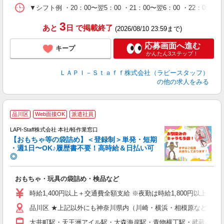
シ
▼シフト例 ・20：00〜翌5：00 ・21：00〜翌6：00 ・
深
3
あと
日
で掲載終了
(2026/08/10 23:59まで)
応募画面へ進む
キープ
かんたん3ステップ！
ＬＡＰＩ－Ｓｔａｆｆ株式会社（ラピースタッフ）
の他の求人をみる
品川区
Web面接OK
派遣社員
LAPI-Staff株式会社 本社/軽作業窓口
【おもちゃ等の袋詰め】＜登録制＞単発・短期
・週1日〜OK♪履歴書不要！高時給＆日払い可
◎
必
おもちゃ・玩具の袋詰め・検品など
入
量
時給1,400円以上＋交通費全額支給 ※夜勤は時給1,800円以上（深夜手
迎
品川区 ★上記以外にも神奈川県内（川崎・横浜・相模原など）に
給
期
大井町駅・天王洲アイル駅・大森海岸駅・青物横丁駅・武蔵小山