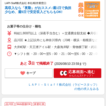
LAPI-Staff株式会社 本社/軽作業窓口
高収入なら「夜勤」がおススメ♪週1日で負担
ど
少なめ、週5日で安定収入どちらもOK!
マ
お菓子等の仕分け・梱包
入
量
時給1,800円以上（深夜手当含む）＋交通費全額支給 ◆月収例 316,8
迎
品川区 ★上記以外にも神奈川県内（川崎・横浜・相模原など）に
給
期
大井町駅・天王洲アイル駅・大森海岸駅・青物横丁駅・武蔵小山
休
シ
▼シフト例 ・20：00〜翌5：00 ・21：00〜翌6：00 ・
深
3
あと
日
で掲載終了
(2026/08/10 23:59まで)
応募画面へ進む
キープ
かんたん3ステップ！
ＬＡＰＩ－Ｓｔａｆｆ株式会社（ラピースタッフ）
の他の求人をみる
品川区
Web面接OK
派遣社員