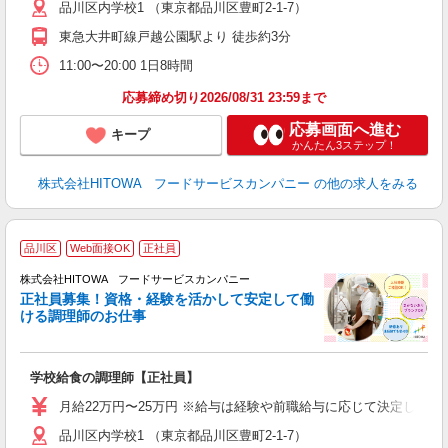
品川区内学校1 （東京都品川区豊町2-1-7）
迎
～
東急大井町線戸越公園駅より 徒歩約3分
支
11:00〜20:00 1日8時間
育
応募締め切り2026/08/31 23:59まで
応募画面へ進む
キープ
かんたん3ステップ！
株式会社HITOWA フードサービスカンパニー
の他の求人をみる
品川区
Web面接OK
正社員
務
株式会社HITOWA フードサービスカンパニー
正社員募集！資格・経験を活かして安定して働
ける調理師のお仕事
食
の
学校給食の調理師【正社員】
土
と
月給22万円〜25万円 ※給与は経験や前職給与に応じて決定します。
者
品川区内学校1 （東京都品川区豊町2-1-7）
迎