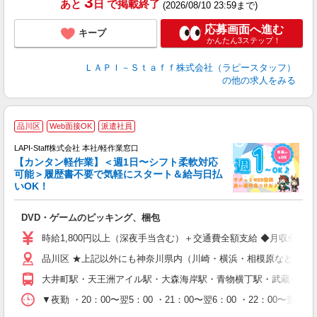
3
あと
日
で掲載終了
(2026/08/10 23:59まで)
応募画面へ進む
キープ
かんたん3ステップ！
ＬＡＰＩ－Ｓｔａｆｆ株式会社（ラピースタッフ）
の他の求人をみる
品川区
Web面接OK
派遣社員
LAPI-Staff株式会社 本社/軽作業窓口
【カンタン軽作業】＜週1日〜シフト柔軟対応
可能＞履歴書不要で気軽にスタート＆給与日払
いOK！
を
DVD・ゲームのピッキング、梱包
入
量
時給1,800円以上（深夜手当含む）＋交通費全額支給 ◆月収例 316,8
迎
品川区 ★上記以外にも神奈川県内（川崎・横浜・相模原など）に
給
期
大井町駅・天王洲アイル駅・大森海岸駅・青物横丁駅・武蔵小山
休
シ
▼夜勤 ・20：00〜翌5：00 ・21：00〜翌6：00 ・22
深