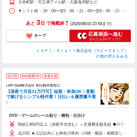
大井町駅・天王洲アイル駅・大森海岸駅など
休
シ
▼シフト例 ・20：00〜翌5：00 ・21：00〜翌6：00 ・
深
3
あと
日
で掲載終了
(2026/08/10 23:59まで)
応募画面へ進む
キープ
かんたん3ステップ！
ＬＡＰＩ－Ｓｔａｆｆ株式会社（ラピースタッフ）
の他の求人をみる
品川区
Web面接OK
派遣社員
で
LAPI-Staff株式会社 本社/軽作業窓口
【深夜で月収31万円可】短期・単発OK！夜勤
で稼げるシンプル軽作業！日払い＆履歴書不要
♪
か
DVD・ゲームのシール貼り・梱包・仕分け
入
量
時給1,800円以上（深夜手当含む）＋交通費全額支給 ◆月収例 316,8
迎
品川区 ★上記以外にも神奈川県内（川崎・横浜・相模原など）に
給