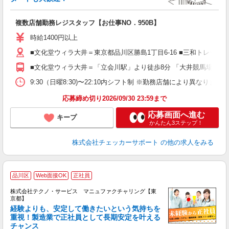
短
タ
複数店舗勤務レジスタッフ【お仕事NO．950B】
交
時給1400円以上
■文化堂ウィラ大井＝東京都品川区勝島1丁目6-16 ■三和トレッサ
■文化堂ウィラ大井＝「立会川駅」より徒歩8分 「大井競馬場駅」よ
9:30（日曜8:30)〜22:10内シフト制 ※勤務店舗により異なりま
応募締め切り2026/09/30 23:59まで
応募画面へ進む
キープ
かんたん3ステップ！
株式会社チェッカーサポート
の他の求人をみる
品川区
Web面接OK
正社員
株式会社テクノ・サービス マニュファクチャリング【東
京都】
経験よりも、安定して働きたいという気持ちを
重視！製造業で正社員として長期安定を叶える
チャンス