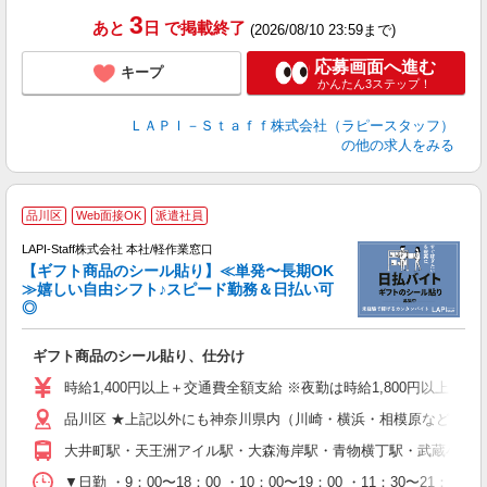
タ
3
あと
日
で掲載終了
(2026/08/10 23:59まで)
応募画面へ進む
キープ
かんたん3ステップ！
ＬＡＰＩ－Ｓｔａｆｆ株式会社（ラピースタッフ）
の他の求人をみる
品川区
Web面接OK
派遣社員
LAPI-Staff株式会社 本社/軽作業窓口
【ギフト商品のシール貼り】≪単発〜長期OK
≫嬉しい自由シフト♪スピード勤務＆日払い可
◎
入
ギフト商品のシール貼り、仕分け
量
迎
時給1,400円以上＋交通費全額支給 ※夜勤は時給1,800円以上（深夜手
給
品川区 ★上記以外にも神奈川県内（川崎・横浜・相模原など）に
期
休
大井町駅・天王洲アイル駅・大森海岸駅・青物横丁駅・武蔵小山
日
タ
▼日勤 ・9：00〜18：00 ・10：00〜19：00 ・11：3