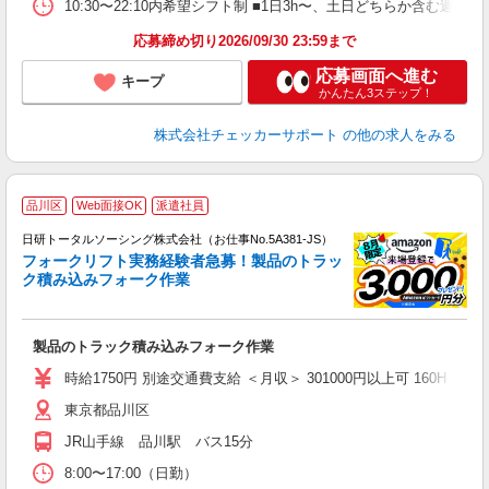
10:30〜22:10内希望シフト制 ■1日3h〜、土日どちらか含む週2日〜O
応募締め切り2026/09/30 23:59まで
応募画面へ進む
キープ
かんたん3ステップ！
株式会社チェッカーサポート
の他の求人をみる
◎
品川区
Web面接OK
派遣社員
n
日研トータルソーシング株式会社（お仕事No.5A381-JS）
ー
フォークリフト実務経験者急募！製品のトラッ
z
ク積み込みフォーク作業
談
W
製品のトラック積み込みフォーク作業
入
時給1750円 別途交通費支給 ＜月収＞ 301000円以上可 160H＋残業2
東京都品川区
JR山手線 品川駅 バス15分
8:00〜17:00（日勤）