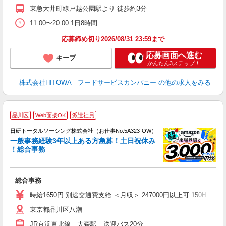
～
東急大井町線戸越公園駅より 徒歩約3分
支
11:00〜20:00 1日8時間
育
応募締め切り2026/08/31 23:59まで
応募画面へ進む
キープ
かんたん3ステップ！
株式会社HITOWA フードサービスカンパニー
の他の求人をみる
◎
品川区
Web面接OK
派遣社員
n
日研トータルソーシング株式会社（お仕事No.5A323-OW）
ー
一般事務経験3年以上ある方急募！土日祝休み
z
！総合事務
談
W
総合事務
入
交
時給1650円 別途交通費支給 ＜月収＞ 247000円以上可 150H
東京都品川区八潮
JR京浜東北線 大森駅 送迎バス20分