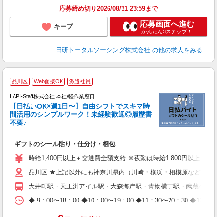
応募締め切り2026/08/31 23:59まで
応募画面へ進む
キープ
かんたん3ステップ！
日研トータルソーシング株式会社
の他の求人をみる
★
品川区
Web面接OK
派遣社員
LAPI-Staff株式会社 本社/軽作業窓口
【日払いOK×週1日〜】自由シフトでスキマ時
間活用のシンプルワーク！未経験歓迎◎履歴書
不要♪
き
入
ギフトのシール貼り・仕分け・梱包
量
迎
時給1,400円以上＋交通費全額支給 ※夜勤は時給1,800円以上（深夜手
給
品川区 ★上記以外にも神奈川県内（川崎・横浜・相模原など）に
期
休
大井町駅・天王洲アイル駅・大森海岸駅・青物横丁駅・武蔵小山
日
タ
◆ 9：00〜18：00 ◆10：00〜19：00 ◆11：30〜2