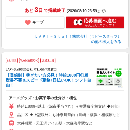
3
あと
日
で掲載終了
(2026/08/10 23:59まで)
応募画面へ進む
キープ
かんたん3ステップ！
ＬＡＰＩ－Ｓｔａｆｆ株式会社（ラピースタッフ）
の他の求人をみる
品川区
Web面接OK
派遣社員
LAPI-Staff株式会社 本社/軽作業窓口
【登録制】稼ぎたい方必見！時給1800円◎履
歴書不要＆スピード勤務♪日払いOK！シフト自
由！
と
アニメグッズ・お菓子等の仕分け・梱包
入
量
時給1,800円以上（深夜手当含む）＋交通費全額支給 ◆月収例 316,8
迎
品川区 ★上記以外にも神奈川県内（川崎・横浜・相模原など）に
給
期
大井町駅・天王洲アイル駅・大森海岸駅など
休