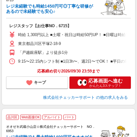
6715
さ
レジ未経験でも時給1450円可◎丁寧な研修が
入
あるので未経験でも安心♪
歓
夫
レジスタッフ【お仕事NO．6715】
中
い
時給 1,300円以上 ■土曜・祝日は時給50円UP！ ■日曜は時給150円U
短
東京都品川区平塚2-18-9
祝
駅
「戸越銀座駅」より徒歩1分
9:15〜22:15内シフト制 ■1日3h〜、週2日〜でOK！ ■平日
応募締め切り2026/09/30 23:59まで
応募画面へ進む
キープ
かんたん3ステップ！
株式会社チェッカーサポート
の他の求人をみる
品川区
Web面接OK
アルバイト
パート
り
オオゼキ武蔵小山店☆株式会社チェッカーサポート NO．
6953
さ