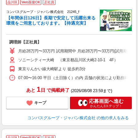
品川区
Web面接OK
正社員
コンパスグループ・ジャパン株式会社 21245_f
【年間休日126日】長期で安定して活躍出来る
環境をご用意しております。【待遇充実】
調理師【正社員】
入
卒
月給28万円〜33万円 試用期間中 月給28万円〜33万円(試用期
ミ
ソニーシティー大崎 （東京都品川区大崎2-10-1 4F）
あ
休
東京りんかい線大崎駅より 徒歩約3分
ー
07:00〜16:00 平日（土日除く）の内 店舗の状況により勤務時間
1
あと
日
で掲載終了
(2026/08/08 23:59まで)
応募画面へ進む
キープ
かんたん3ステップ！
コンパスグループ・ジャパン株式会社
の他の求人をみる
品川区
Web面接OK
正社員