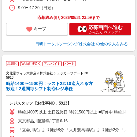
9:00〜17:30（日勤）
応募締め切り2026/08/31 23:59まで
応募画面へ進む
キープ
かんたん3ステップ！
日研トータルソーシング株式会社
の他の求人をみる
品川区
Web面接OK
アルバイト
パート
り
文化堂ウィラ大井店☆株式会社チェッカーサポート NO．
5913
さ
時給1400〜1500円！ラスト22:10迄入れる方
入
歓迎！2週間毎シフト制◎レジ専任
験
活
レジスタッフ【お仕事NO．5913】
（
い
時給1400円以上 土日祝終日 時給1500円以上 ■研修中 時給1400円 
東京都品川区勝島1丁目6-16
昼
「立会川駅」より徒歩8分 「大井競馬場駅」より徒歩2分 「大井町