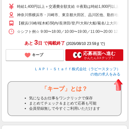
量
時給1,400円以上＋交通費全額支給 ※夜勤は時給1,800円以上（深夜手当
迎
神奈川県横浜市・川崎市、東京都大田区、品川区他、勤務地多数!!
い
以
【横浜/川崎/桜木町/関内/長津田/登戸/大和/大船/菊名/上大岡/あ
K
☆シフト例☆ 9:00〜18:00／10:00〜19:00／11:00〜
録
3
あと
日
で掲載終了
(2026/08/10 23:59まで)
応募画面へ進む
キープ
かんたん3ステップ！
ＬＡＰＩ－Ｓｔａｆｆ株式会社（ラピースタッフ）
の他の求人をみる
「キープ」とは？
気になるお仕事をワンクリックで保存
まとめてチェック＆まとめて応募も可能
会員登録無しで今すぐご利用いただけます