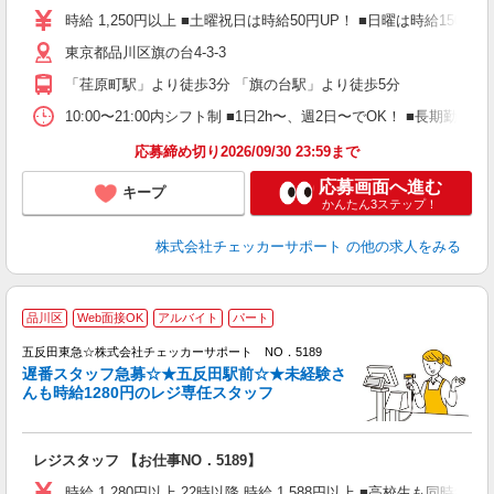
ヶ
時給 1,250円以上 ■土曜祝日は時給50円UP！ ■日曜は時給150円UP
O
東京都品川区旗の台4-3-3
平
「荏原町駅」より徒歩3分 「旗の台駅」より徒歩5分
10:00〜21:00内シフト制 ■1日2h〜、週2日〜でOK！ ■長期
応募締め切り2026/09/30 23:59まで
応募画面へ進む
キープ
かんたん3ステップ！
株式会社チェッカーサポート
の他の求人をみる
品川区
Web面接OK
アルバイト
パート
の
定
五反田東急☆株式会社チェッカーサポート NO．5189
入
遅番スタッフ急募☆★五反田駅前☆★未経験さ
歓
んも時給1280円のレジ専任スタッフ
夫
中
務
レジスタッフ 【お仕事NO．5189】
べ
ル
時給 1,280円以上 22時以降 時給 1,588円以上 ■高校生も同時給