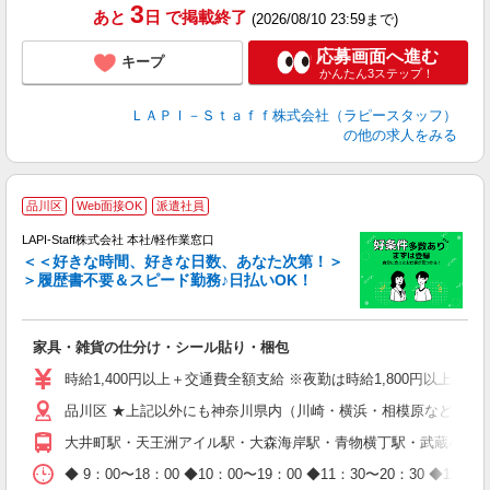
3
あと
日
で掲載終了
(2026/08/10 23:59まで)
応募画面へ進む
キープ
かんたん3ステップ！
ＬＡＰＩ－Ｓｔａｆｆ株式会社（ラピースタッフ）
の他の求人をみる
品川区
Web面接OK
派遣社員
LAPI-Staff株式会社 本社/軽作業窓口
＜＜好きな時間、好きな日数、あなた次第！＞
＞履歴書不要＆スピード勤務♪日払いOK！
者
家具・雑貨の仕分け・シール貼り・梱包
入
量
時給1,400円以上＋交通費全額支給 ※夜勤は時給1,800円以上（深夜手
迎
品川区 ★上記以外にも神奈川県内（川崎・横浜・相模原など）に
給
期
大井町駅・天王洲アイル駅・大森海岸駅・青物横丁駅・武蔵小山
休
日
◆ 9：00〜18：00 ◆10：00〜19：00 ◆11：30〜2