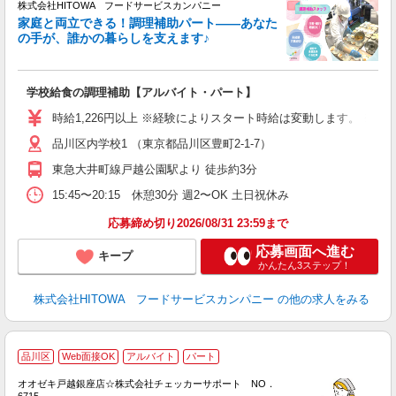
株式会社HITOWA フードサービスカンパニー
家庭と両立できる！調理補助パート――あなた
の手が、誰かの暮らしを支えます♪
し
ン
学校給食の調理補助【アルバイト・パート】
土
友
時給1,226円以上 ※経験によりスタート時給は変動します。 ※
資
品川区内学校1 （東京都品川区豊町2-1-7）
ー
代
東急大井町線戸越公園駅より 徒歩約3分
費
15:45〜20:15 休憩30分 週2〜OK 土日祝休み
休
応募締め切り2026/08/31 23:59まで
応募画面へ進む
キープ
かんたん3ステップ！
株式会社HITOWA フードサービスカンパニー
の他の求人をみる
品川区
Web面接OK
アルバイト
パート
り
オオゼキ戸越銀座店☆株式会社チェッカーサポート NO．