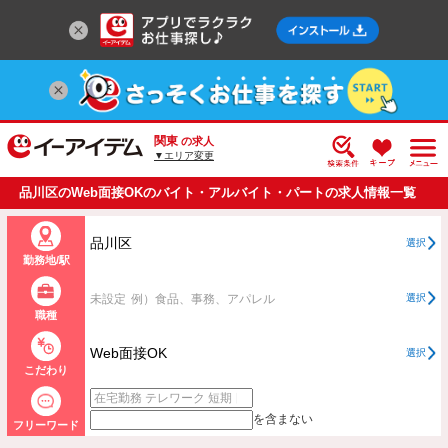
関東
の求人
▼エリア変更
品川区のWeb面接OKのバイト・アルバイト・パートの求人情報一覧
品川区
選択
勤務地/駅
未設定
例）食品、事務、アパレル
選択
職種
Web面接OK
選択
こだわり
を含まない
フリーワード