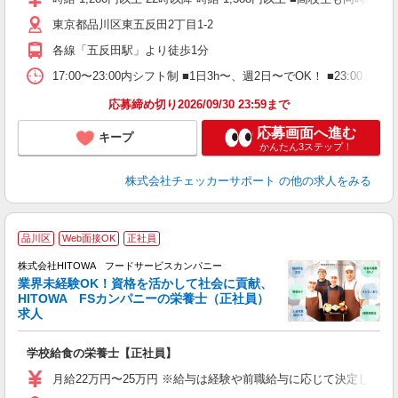
ワ
東京都品川区東五反田2丁目1-2
各線「五反田駅」より徒歩1分
17:00〜23:00内シフト制 ■1日3h〜、週2日〜でOK！ ■
応募締め切り2026/09/30 23:59まで
応募画面へ進む
キープ
かんたん3ステップ！
株式会社チェッカーサポート
の他の求人をみる
定
品川区
Web面接OK
正社員
株式会社HITOWA フードサービスカンパニー
業界未経験OK！資格を活かして社会に貢献、
応
HITOWA FSカンパニーの栄養士（正社員）
求人
に
学校給食の栄養士【正社員】
土
と
月給22万円〜25万円 ※給与は経験や前職給与に応じて決定します。
者