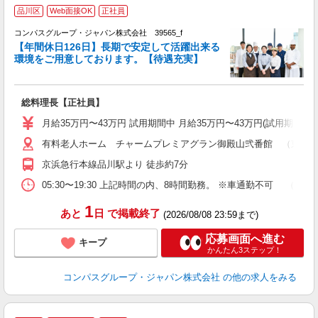
品川区
Web面接OK
正社員
コンパスグループ・ジャパン株式会社 39565_f
【年間休日126日】長期で安定して活躍出来る
環境をご用意しております。【待遇充実】
ま
総料理長【正社員】
入
卒
月給35万円〜43万円 試用期間中 月給35万円〜43万円(試用期間3ヶ
ミ
有料老人ホーム チャームプレミアグラン御殿山弐番館 （東京都品
あ
休
京浜急行本線品川駅より 徒歩約7分
か
05:30〜19:30 上記時間の内、8時間勤務。 ※車通勤不可 
1
あと
日
で掲載終了
(2026/08/08 23:59まで)
応募画面へ進む
キープ
かんたん3ステップ！
コンパスグループ・ジャパン株式会社
の他の求人をみる