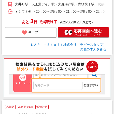
期
大井町駅・天王洲アイル駅・大森海岸駅・青物横丁駅・武蔵小山
休
シ
▼シフト例 ・20：00〜翌5：00 ・21：00〜翌6：00 ・
深
3
あと
日
で掲載終了
(2026/08/10 23:59まで)
応募画面へ進む
キープ
かんたん3ステップ！
ＬＡＰＩ－Ｓｔａｆｆ株式会社（ラピースタッフ）
の他の求人をみる
＼
品川区
Web面接OK
派遣社員