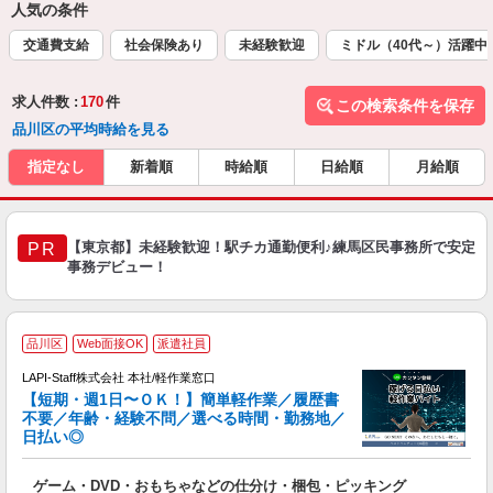
人気の条件
交通費支給
社会保険あり
未経験歓迎
ミドル（40代～）活躍中
求人件数 :
170
件
この検索条件を保存
品川区の平均時給を見る
指定なし
新着順
時給順
日給順
月給順
【東京都】未経験歓迎！駅チカ通勤便利♪練馬区民事務所で安定
PR
事務デビュー！
品川区
Web面接OK
派遣社員
LAPI-Staff株式会社 本社/軽作業窓口
【短期・週1日〜ＯＫ！】簡単軽作業／履歴書
不要／年齢・経験不問／選べる時間・勤務地／
き
日払い◎
り
で
ゲーム・DVD・おもちゃなどの仕分け・梱包・ピッキング
入