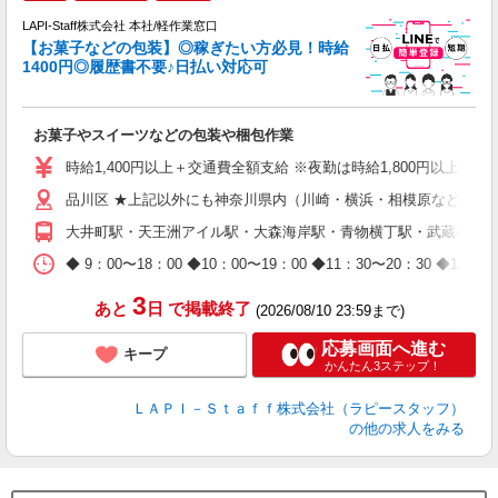
LAPI-Staff株式会社 本社/軽作業窓口
【お菓子などの包装】◎稼ぎたい方必見！時給
1400円◎履歴書不要♪日払い対応可
た
お菓子やスイーツなどの包装や梱包作業
入
量
時給1,400円以上＋交通費全額支給 ※夜勤は時給1,800円以上（深夜手当
迎
品川区 ★上記以外にも神奈川県内（川崎・横浜・相模原など）に
給
期
大井町駅・天王洲アイル駅・大森海岸駅・青物横丁駅・武蔵小山
休
日
◆ 9：00〜18：00 ◆10：00〜19：00 ◆11：30〜2
タ
3
あと
日
で掲載終了
(2026/08/10 23:59まで)
応募画面へ進む
キープ
かんたん3ステップ！
ＬＡＰＩ－Ｓｔａｆｆ株式会社（ラピースタッフ）
の他の求人をみる