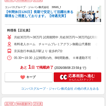
コンパスグループ・ジャパン株式会社 39565_f
【年間休日126日】長期で安定して活躍出来る
環境をご用意しております。【待遇充実】
ま
料理長【正社員】
入
卒
月給30万円〜38万円 試用期間中 月給30万円〜38万円(試用期間3ヶ
ミ
有料老人ホーム チャームプレミアグラン御殿山弐番館 （東京都品
あ
休
京浜急行本線品川駅より 徒歩約7分
助
05:30〜19:30 上記時間の内、8時間勤務。 ※車通勤不可 
1
あと
日
で掲載終了
(2026/08/08 23:59まで)
応募画面へ進む
キープ
かんたん3ステップ！
コンパスグループ・ジャパン株式会社
の他の求人をみる
品川区
Web面接OK
正社員