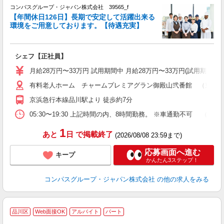
コンパスグループ・ジャパン株式会社 39565_f
【年間休日126日】長期で安定して活躍出来る
環境をご用意しております。【待遇充実】
「
入
卒
シェフ【正社員】
ミ
あ
月給28万円〜33万円 試用期間中 月給28万円〜33万円(試用期間3ヶ
休
有料老人ホーム チャームプレミアグラン御殿山弐番館 （東京都品
助
京浜急行本線品川駅より 徒歩約7分
05:30〜19:30 上記時間の内、8時間勤務。 ※車通勤不可 
1
あと
日
で掲載終了
(2026/08/08 23:59まで)
応募画面へ進む
キープ
かんたん3ステップ！
コンパスグループ・ジャパン株式会社
の他の求人をみる
品川区
Web面接OK
アルバイト
パート
調