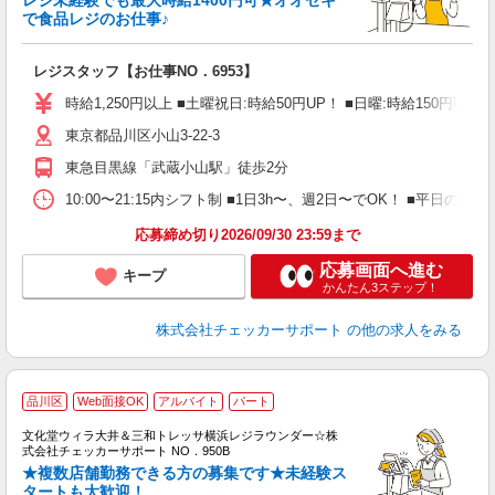
レジ未経験でも最大時給1400円可★オオゼキ
入
で食品レジのお仕事♪
歓
夫
レジスタッフ【お仕事NO．6953】
中
い
時給1,250円以上 ■土曜祝日:時給50円UP！ ■日曜:時給150円UP！ 
短
東京都品川区小山3-22-3
祝
駅
東急目黒線「武蔵小山駅」徒歩2分
10:00〜21:15内シフト制 ■1日3h〜、週2日〜でOK！ ■平日
応募締め切り2026/09/30 23:59まで
応募画面へ進む
キープ
かんたん3ステップ！
株式会社チェッカーサポート
の他の求人をみる
品川区
Web面接OK
アルバイト
パート
入
文化堂ウィラ大井＆三和トレッサ横浜レジラウンダー☆株
験
式会社チェッカーサポート NO．950B
婦
★複数店舗勤務できる方の募集です★未経験ス
～
タートも大歓迎！