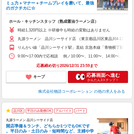
0
ミュ力＋マナー＋チームプレイを磨いて、最強
のガクチカに☆
し
ホール・キッチンスタッフ（熟成醤油ラーメン店）
入
活
時給1,320円以上 ※研修中も時給の変動はありません
O
丸源ラーメン 品川シーサイド店 （東京都品川区東品川4-12-6 
務
企
りんかい線「品川シーサイド駅」直結 京急本線「青物横丁駅」か
ま
9:00〜17:00内で応相談 例／10:00〜、11:00〜、14
応募締め切り2026/12/31 23:59まで
応募画面へ進む
キープ
かんたん3ステップ！
株式会社物語コーポレーション
の他の求人をみる
品川区
平日のみ勤務OK
アルバイト
パート
★
丸源ラーメン 品川シーサイド店
開店準備＆ランチ、どちらか1つでもOKです
。平日のみ・土日のみ・短時間など、主婦や学