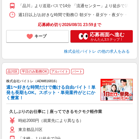
K
「品川」より送迎バスで14分 「流通センター」より徒歩で15分
日
髪
週1日以上/お好きな時間で勤務◎ 朝ダケ・昼ダケ・夜ダケ・夜勤など、 ご自
応募締め切り2026/08/31 23:59まで
応募画面へ進む
キープ
かんたん3ステップ！
株式会社バイトレ
の他の求人をみる
品川区
平日のみ勤務OK
アルバイト
パート
株式会社バイトレ（ADM816816）
週1〜好きな時間だけで働ける自由バイト！単
発も長期もOK。スポット・単発案件がとにか
も
く豊富！
気
久しぶりのお仕事に｜座ってできるモクモク軽作業
即
活
時給2000円（就業先により異なる）
（
東京都品川区
短
K
「大崎」より徒歩で2分