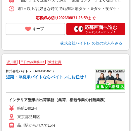
「品川」より送迎バスで14分 「流通センター」より徒歩で15分
日
髪
週1日以上/お好きな時間で勤務◎ 朝ダケ・昼ダケ・夜ダケ・夜勤など、 ご自
応募締め切り2026/08/31 23:59まで
応募画面へ進む
キープ
かんたん3ステップ！
株式会社バイトレ
の他の求人をみる
品川区
平日のみ勤務OK
派遣社員
ィ
株式会社バイトレ（ADM815823）
短期・単発系バイトならバイトレにお任せ！
い
インテリア壁紙の出荷業務（集荷、梱包作業の付随業務）
即
活
時給1401円
（
東京都品川区
煙
週
品川駅からバスで15分