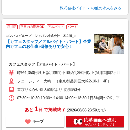
株式会社バイトレ
の他の求人をみる
品川区
平日のみ勤務OK
アルバイト
パート
コンパスグループ・ジャパン株式会社 21245_p
く
【カフェスタッフ／アルバイト・パート】企業
内カフェのお仕事♪研修ありで安心！
大
カフェスタッフ【アルバイト・パート】
入
歓
時給1,350円以上 試用期間中 時給1,350円以上(試用期間2ヶ月
～
ソニーシティー大崎 （東京都品川区大崎2-10-1 4F）
用
務
東京りんかい線大崎駅より 徒歩約3分
早
07:30〜10:30 10:00〜14:00 14:00〜18:30 1日3時間
1
あと
日
で掲載終了
(2026/08/08 23:59まで)
応募画面へ進む
キープ
かんたん3ステップ！