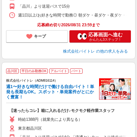
K
「品川」より送迎バスで15分
日
髪
週1日以上/お好きな時間で勤務◎ 朝ダケ・昼ダケ・夜ダケ・夜勤など、 ご自
応募締め切り2026/08/31 23:59まで
応募画面へ進む
キープ
かんたん3ステップ！
株式会社バイトレ
の他の求人をみる
品川区
平日のみ勤務OK
アルバイト
パート
株式会社バイトレ（ADM816114）
週1〜好きな時間だけで働ける自由バイト！単
発も長期もOK。スポット・単発案件がとにか
も
く豊富！
気
【迷ったらコレ】箱に入れるだけ♪モクモク軽作業スタッフ
即
活
時給1388円（就業先により異なる）
（
東京都品川区
短
K