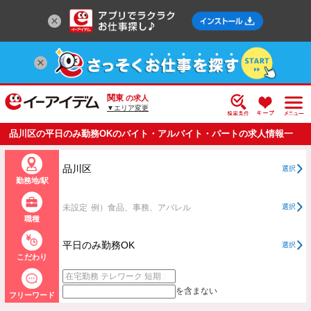
関東
の求人
▼エリア変更
品川区の平日のみ勤務OKのバイト・アルバイト・パートの求人情報一
覧
品川区
選択
勤務地/駅
未設定
例）食品、事務、アパレル
選択
職種
平日のみ勤務OK
選択
こだわり
を含まない
フリーワード