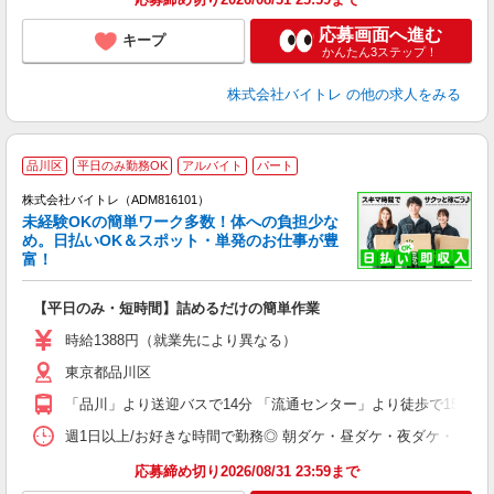
応募画面へ進む
キープ
かんたん3ステップ！
株式会社バイトレ
の他の求人をみる
品川区
平日のみ勤務OK
アルバイト
パート
株式会社バイトレ（ADM816101）
未経験OKの簡単ワーク多数！体への負担少な
め。日払いOK＆スポット・単発のお仕事が豊
富！
ス
ロ
【平日のみ・短時間】詰めるだけの簡単作業
即
活
時給1388円（就業先により異なる）
（
東京都品川区
短
K
「品川」より送迎バスで14分 「流通センター」より徒歩で15分
日
髪
週1日以上/お好きな時間で勤務◎ 朝ダケ・昼ダケ・夜ダケ・夜勤など、 ご自
応募締め切り2026/08/31 23:59まで