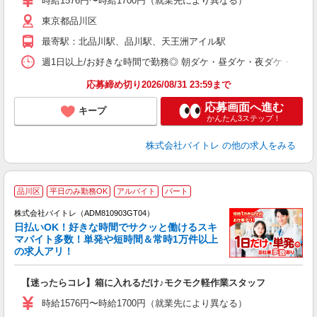
時給1576円〜時給1700円（就業先により異なる）
（
東京都品川区
短
K
最寄駅：北品川駅、品川駅、天王洲アイル駅
日
髪
週1日以上/お好きな時間で勤務◎ 朝ダケ・昼ダケ・夜ダケ・夜勤など、 ご自
応募締め切り2026/08/31 23:59まで
応募画面へ進む
キープ
かんたん3ステップ！
株式会社バイトレ
の他の求人をみる
品川区
平日のみ勤務OK
アルバイト
パート
株式会社バイトレ（ADM810903GT04）
く
日払いOK！好きな時間でサクッと働けるスキ
マバイト多数！単発や短時間＆常時1万件以上
☆
の求人アリ！
験
【迷ったらコレ】箱に入れるだけ♪モクモク軽作業スタッフ
即
活
時給1576円〜時給1700円（就業先により異なる）
（