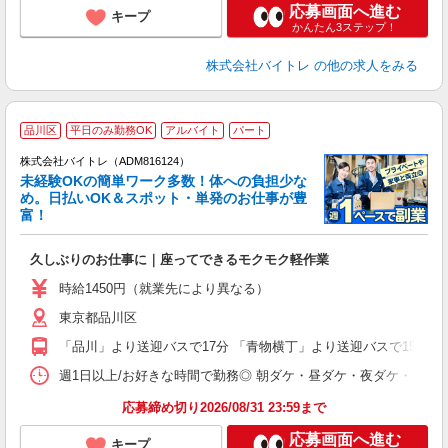
応募画面へ進む
キープ
かんたん3ステップ！
株式会社バイトレ
の他の求人をみる
品川区
平日のみ勤務OK
アルバイト
パート
株式会社バイトレ（ADM816124）
未経験OKの簡単ワーク多数！体への負担少な
め。日払いOK＆スポット・単発のお仕事が豊
富！
ス
ロ
久しぶりのお仕事に｜座ってできるモクモク軽作業
即
活
時給1450円（就業先により異なる）
（
東京都品川区
短
K
「品川」より送迎バスで17分 「青物横丁」より送迎バスで15分 
日
髪
週1日以上/お好きな時間で勤務◎ 朝ダケ・昼ダケ・夜ダケ・夜勤など、 ご自
応募締め切り2026/08/31 23:59まで
応募画面へ進む
キープ