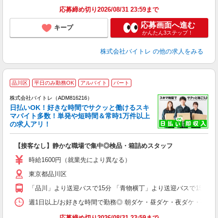
応募締め切り2026/08/31 23:59まで
応募画面へ進む
キープ
かんたん3ステップ！
株式会社バイトレ
の他の求人をみる
品川区
平日のみ勤務OK
アルバイト
パート
株式会社バイトレ（ADM816216）
く
日払いOK！好きな時間でサクッと働けるスキ
マバイト多数！単発や短時間＆常時1万件以上
☆
の求人アリ！
験
【接客なし】静かな職場で集中◎検品・箱詰めスタッフ
即
活
時給1600円（就業先により異なる）
（
東京都品川区
短
K
「品川」より送迎バスで15分 「青物横丁」より送迎バスで15分 
日
髪
週1日以上/お好きな時間で勤務◎ 朝ダケ・昼ダケ・夜ダケ・夜勤など、 ご自
応募締め切り2026/08/31 23:59まで