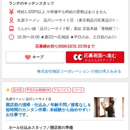
ランチのキッチンスタッフ
入
活
時給1,320円以上 ※研修中も時給の変動はありません
（
丸源ラーメン 品川シーサイド店 （東京都品川区東品川4-12-6 
n
の
りんかい線「品川シーサイド駅」直結 京急本線「青物横丁駅」か
グ
割
10:30〜16:00 ★週2日〜応相談 ★平日のみ、土日祝のみO
応募締め切り2026/12/31 23:59まで
応募画面へ進む
キープ
かんたん3ステップ！
株式会社物語コーポレーション
の他の求人をみる
品川区
平日のみ勤務OK
アルバイト
パート
★
丸源ラーメン 品川シーサイド店
開店前の清掃・仕込み／年齢不問／接客なし＆
短時間のカンタン作業♪ 未経験から始めやすい
お仕事です。
得
ホール仕込みスタッフ／開店前の準備
入