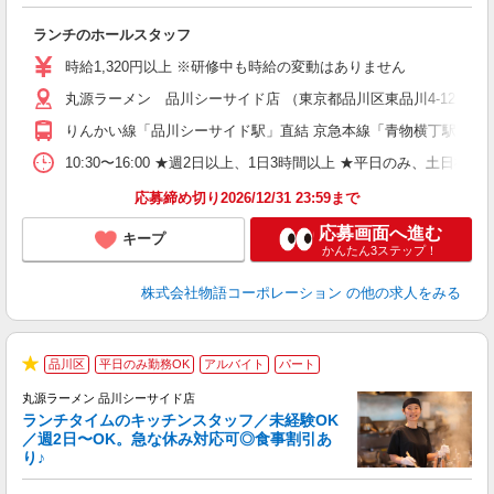
一
ランチのホールスタッフ
入
活
時給1,320円以上 ※研修中も時給の変動はありません
（
丸源ラーメン 品川シーサイド店 （東京都品川区東品川4-12-6 
n
日
りんかい線「品川シーサイド駅」直結 京急本線「青物横丁駅」か
煙
あ
10:30〜16:00 ★週2日以上、1日3時間以上 ★平日のみ、
応募締め切り2026/12/31 23:59まで
応募画面へ進む
キープ
かんたん3ステップ！
株式会社物語コーポレーション
の他の求人をみる
品川区
平日のみ勤務OK
アルバイト
パート
で
★
丸源ラーメン 品川シーサイド店
ランチタイムのキッチンスタッフ／未経験OK
／週2日〜OK。急な休み対応可◎食事割引あ
り♪
お