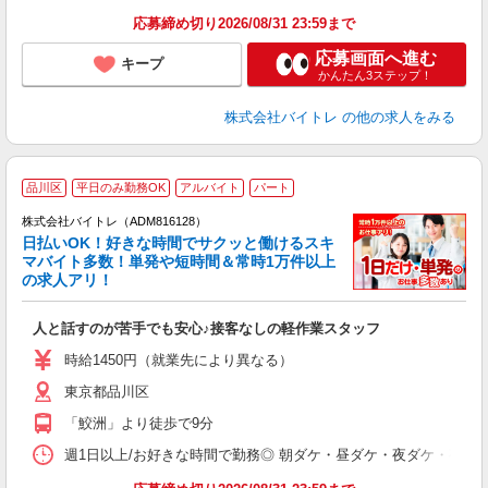
応募締め切り2026/08/31 23:59まで
応募画面へ進む
キープ
かんたん3ステップ！
株式会社バイトレ
の他の求人をみる
品川区
平日のみ勤務OK
アルバイト
パート
株式会社バイトレ（ADM816128）
く
日払いOK！好きな時間でサクッと働けるスキ
マバイト多数！単発や短時間＆常時1万件以上
☆
の求人アリ！
験
人と話すのが苦手でも安心♪接客なしの軽作業スタッフ
即
活
時給1450円（就業先により異なる）
（
東京都品川区
短
K
「鮫洲」より徒歩で9分
日
髪
週1日以上/お好きな時間で勤務◎ 朝ダケ・昼ダケ・夜ダケ・夜勤など、 ご自