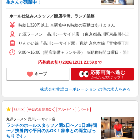
生さんが活躍中！
き
ホール仕込みスタッフ／開店準備、ランチ業務
入
活
時給1,320円以上 ※研修中も時給の変動はありません
（
丸源ラーメン 品川シーサイド店 （東京都品川区東品川4-12-6 
中
自
りんかい線「品川シーサイド駅」直結 京急本線「青物横丁駅」か
業
食
9:00〜16:00（開店準備＋ランチ帯） ※勤務時間は曜日・
応募締め切り2026/12/31 23:59まで
応募画面へ進む
キープ
かんたん3ステップ！
株式会社物語コーポレーション
の他の求人をみる
品川区
平日のみ勤務OK
アルバイト
パート
★
丸源ラーメン 品川シーサイド店
ランチのホールスタッフ／週2日〜／1日3時間
〜／扶養内や平日のみOK！家事との両立ばっ
ちりです♪