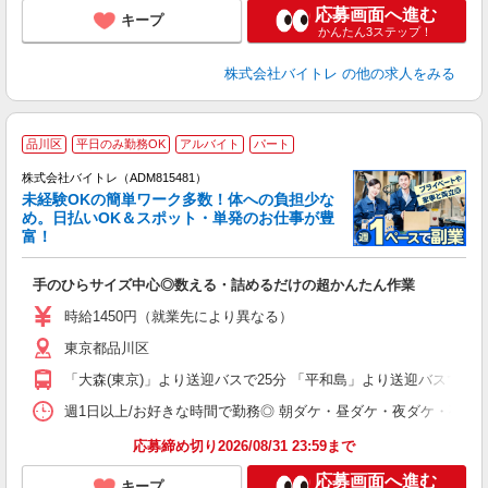
応募画面へ進む
キープ
かんたん3ステップ！
株式会社バイトレ
の他の求人をみる
品川区
平日のみ勤務OK
アルバイト
パート
株式会社バイトレ（ADM815481）
未経験OKの簡単ワーク多数！体への負担少な
め。日払いOK＆スポット・単発のお仕事が豊
富！
ス
ロ
手のひらサイズ中心◎数える・詰めるだけの超かんたん作業
即
活
時給1450円（就業先により異なる）
（
東京都品川区
短
K
「大森(東京)」より送迎バスで25分 「平和島」より送迎バスで15
日
髪
週1日以上/お好きな時間で勤務◎ 朝ダケ・昼ダケ・夜ダケ・夜勤など、 ご自
応募締め切り2026/08/31 23:59まで
応募画面へ進む
キープ