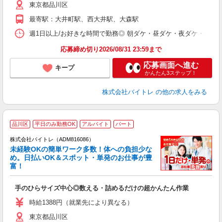
東京都品川区
短
K
最寄駅：大井町駅、西大井駅、大森駅
日
髪
週1日以上/お好きな時間で勤務◎ 朝ダケ・昼ダケ・夜ダケ・夜勤など、 ご自
応募締め切り2026/08/31 23:59まで
応募画面へ進む
キープ
かんたん3ステップ！
株式会社バイトレ
の他の求人をみる
品川区
平日のみ勤務OK
アルバイト
パート
株式会社バイトレ（ADM816086）
未経験OKの簡単ワーク多数！体への負担少な
め。日払いOK＆スポット・単発のお仕事が豊
富！
ス
ロ
手のひらサイズ中心◎数える・詰めるだけの超かんたん作業
即
活
時給1388円（就業先により異なる）
（
東京都品川区
短