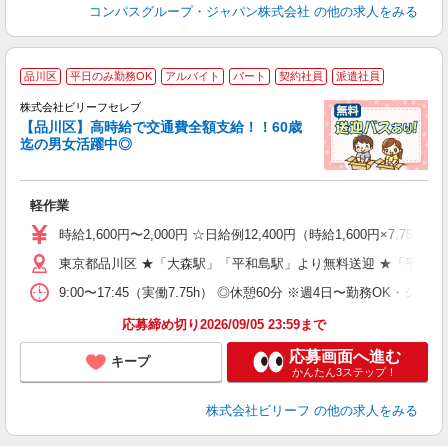
コンパスグループ・ジャパン株式会社
の他の求人をみる
品川区
平日のみ勤務OK
アルバイト
パート
契約社員
派遣社員
株式会社ビリーフセレブ
も
【品川区】高時給で交通費全額支給！！60歳
迄の男女活躍中◎
気
入
た
軽作業
第
ブ
時給1,600円〜2,000円 ☆日給例12,400円（時給1,600円×7.75h
払
東京都品川区 ★「大森駅」「平和島駅」より無料送迎 ★「平和島
型
ッ
9:00〜17:45（実働7.75h） ◎休憩60分 ※週4日〜勤務OK・シフ
満
応募締め切り2026/09/05 23:59まで
応募画面へ進む
キープ
かんたん3ステップ！
株式会社ビリーフ
の他の求人をみる