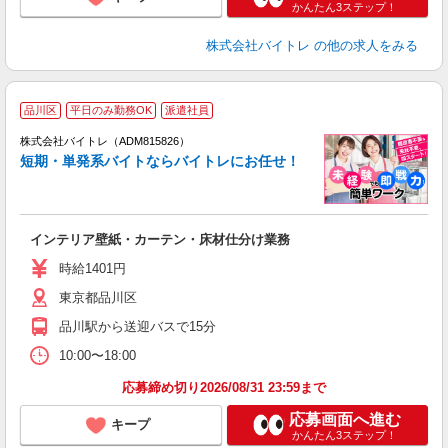
かんたん3ステップ！
株式会社バイトレ
の他の求人をみる
品川区
平日のみ勤務OK
派遣社員
ィ
株式会社バイトレ（ADM815826）
短期・単発系バイトならバイトレにお任せ！
い
インテリア壁紙・カーテン・床材仕分け業務
即
活
時給1401円
（
東京都品川区
煙
週
品川駅から送迎バスで15分
10:00〜18:00
応募締め切り2026/08/31 23:59まで
応募画面へ進む
キープ
かんたん3ステップ！