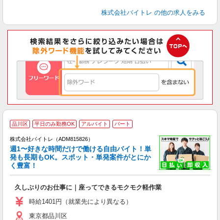
株式会社バイトレ
の他の求人をみる
品川区
平日のみ勤務OK
アルバイト
パート
株式会社バイトレ（ADM815826）
週1〜好きな時間だけで働ける自由バイト！単
発も長期もOK。スポット・単発案件がとにか
も
く豊富！
気
久しぶりのお仕事に｜座ってできるモクモク軽作業
即
活
時給1401円（就業先により異なる）
（
東京都品川区
短