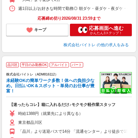
日
髪
週1日以上/お好きな時間で勤務◎ 朝ダケ・昼ダケ・夜ダケ・夜勤など、 ご自
応募締め切り2026/08/31 23:59まで
応募画面へ進む
キープ
かんたん3ステップ！
株式会社バイトレ
の他の求人をみる
品川区
平日のみ勤務OK
アルバイト
パート
株式会社バイトレ（ADM816112）
未経験OKの簡単ワーク多数！体への負担少な
め。日払いOK＆スポット・単発のお仕事が豊
富！
ス
ロ
【迷ったらコレ】箱に入れるだけ♪モクモク軽作業スタッフ
即
活
時給1388円（就業先により異なる）
（
東京都品川区
短
K
「品川」より送迎バスで14分 「流通センター」より徒歩で15分
日