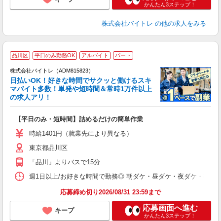
かんたん3ステップ！
株式会社バイトレ
の他の求人をみる
品川区
平日のみ勤務OK
アルバイト
パート
株式会社バイトレ（ADM815823）
く
日払いOK！好きな時間でサクッと働けるスキ
マバイト多数！単発や短時間＆常時1万件以上
☆
の求人アリ！
験
【平日のみ・短時間】詰めるだけの簡単作業
即
活
時給1401円（就業先により異なる）
（
東京都品川区
短
K
「品川」よりバスで15分
日
髪
週1日以上/お好きな時間で勤務◎ 朝ダケ・昼ダケ・夜ダケ・夜勤など、 ご自
応募締め切り2026/08/31 23:59まで
応募画面へ進む
キープ
かんたん3ステップ！