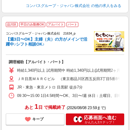
コンパスグループ・ジャパン株式会社
の他の求人をみる
品川区
平日のみ勤務OK
アルバイト
パート
コンパスグループ・ジャパン株式会社 21634_p
く
【週3日〜OK】主婦（夫）の方がメインで活
躍中♪シフト相談OK♪
大
調理補助【アルバイト・パート】
入
歓
時給1,340円以上 試用期間中 時給1,340円以上(試用期間2ヶ月
～
ＪＲ目黒ＭＡＲＣビル （東京都品川区西五反田3丁目5番8号）
用
K
JR・東急・東京メトロ 目黒駅 徒歩7分
な
09:30〜15:00 1日4.5時間〜OK、3日〜/週 休日：土曜日、日
1
あと
日
で掲載終了
(2026/08/08 23:59まで)
応募画面へ進む
キープ
かんたん3ステップ！