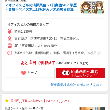
新東産業株式会社
7
＜オフィスビルの清掃業務＞1日実働5H／学歴
・資格不問／火木土日祝休み／未経験者歓迎
お
未
オフィスビルの清掃スタッフ
時給1,230円
東京都品川区西五反田7-20-11 三協工業ビル
JR「五反田駅」より徒歩10分
7:30〜12:30（実働5時間） 勤務／週3日（月水金）※祝日は休み
1
あと
日
で掲載終了
(2026/08/08 23:59まで)
応募画面へ進む
キープ
かんたん3ステップ！
新東産業株式会社
の他の求人をみる
品川区
平日のみ勤務OK
アルバイト
パート
★
丸源ラーメン 品川シーサイド店