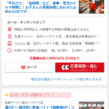
「平日だけ」「短時間」など、家事・育児のス
キマ時間に！お子さんの長期休暇に合わせたお
休みもOKです♪
の
ホール・キッチンスタッフ
入
学
時給1,320円以上 ※研修中も時給の変動はありません
活
丸源ラーメン 品川シーサイド店 （東京都品川区東品川4-12-6 
短
の
りんかい線「品川シーサイド駅」直結 京急本線「青物横丁駅」か
ル
特
9:00〜17:00内で応相談 例／10:00〜、11:00〜、14
応募締め切り2026/12/31 23:59まで
応募画面へ進む
キープ
かんたん3ステップ！
株式会社物語コーポレーション
の他の求人をみる
品川区
平日のみ勤務OK
アルバイト
パート
★
丸源ラーメン 品川シーサイド店
週2日〜♪就活前に飲食バイトで経験値UP！コ