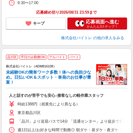
9:30〜17:00
応募締め切り2026/08/31 23:59まで
応募画面へ進む
キープ
かんたん3ステップ！
株式会社バイトレ
の他の求人をみる
品川区
平日のみ勤務OK
アルバイト
パート
株式会社バイトレ（ADM816108）
未経験OKの簡単ワーク多数！体への負担少な
め。日払いOK＆スポット・単発のお仕事が豊
富！
ス
ロ
人と話すのが苦手でも安心♪接客なしの軽作業スタッフ
即
活
時給1388円（就業先により異なる）
（
東京都品川区
短
K
「品川」より送迎バスで14分 「流通センター」より徒歩で15分
日
髪
週1日以上/お好きな時間で勤務◎ 朝ダケ・昼ダケ・夜ダケ・夜勤など、 ご自