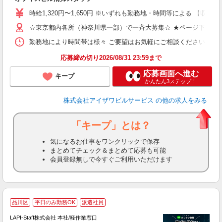
ン
時給1,320円〜1,650円 ※いずれも勤務地・時間等による 【収入例（
（
K
☆東京都内各所（神奈川県一部）で一斉大募集☆ ★ページ下部の
勤務地により時間帯は様々 ご要望はお気軽にご相談ください 【勤務例】 
ブ
応募締め切り2026/08/31 23:59まで
応募画面へ進む
キープ
かんたん3ステップ！
株式会社アイザワビルサービス
の他の求人をみる
「キープ」とは？
気になるお仕事をワンクリックで保存
まとめてチェック＆まとめて応募も可能
会員登録無しで今すぐご利用いただけます
品川区
平日のみ勤務OK
派遣社員
LAPI-Staff株式会社 本社/軽作業窓口