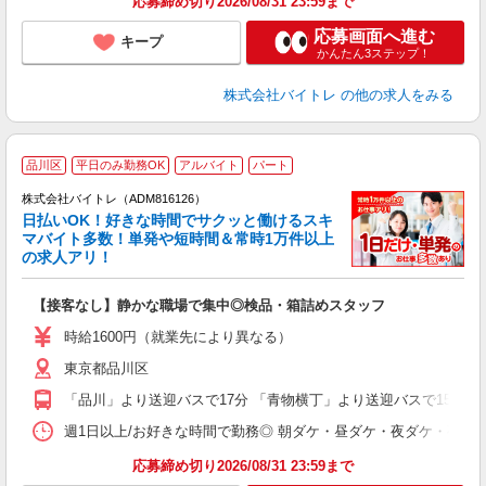
応募締め切り2026/08/31 23:59まで
応募画面へ進む
キープ
かんたん3ステップ！
株式会社バイトレ
の他の求人をみる
品川区
平日のみ勤務OK
アルバイト
パート
株式会社バイトレ（ADM816126）
く
日払いOK！好きな時間でサクッと働けるスキ
マバイト多数！単発や短時間＆常時1万件以上
☆
の求人アリ！
験
【接客なし】静かな職場で集中◎検品・箱詰めスタッフ
即
活
時給1600円（就業先により異なる）
（
東京都品川区
短
K
「品川」より送迎バスで17分 「青物横丁」より送迎バスで15分 
日
髪
週1日以上/お好きな時間で勤務◎ 朝ダケ・昼ダケ・夜ダケ・夜勤など、 ご自
応募締め切り2026/08/31 23:59まで