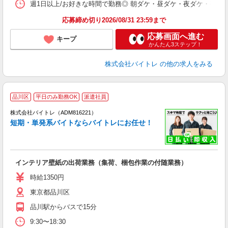
髪
週1日以上/お好きな時間で勤務◎ 朝ダケ・昼ダケ・夜ダケ・夜勤など、 ご自
応募締め切り2026/08/31 23:59まで
応募画面へ進む
キープ
かんたん3ステップ！
株式会社バイトレ
の他の求人をみる
品川区
平日のみ勤務OK
派遣社員
ィ
株式会社バイトレ（ADM816221）
短期・単発系バイトならバイトレにお任せ！
い
インテリア壁紙の出荷業務（集荷、梱包作業の付随業務）
即
活
時給1350円
（
東京都品川区
煙
K.
品川駅からバスで15分
9:30〜18:30