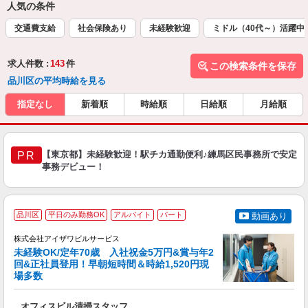
人気の条件
交通費支給
社会保険あり
未経験歓迎
ミドル（40代～）活躍中
求人件数 :
143
件
この検索条件を保存
品川区の平均時給を見る
指定なし
新着順
時給順
日給順
月給順
【東京都】未経験歓迎！駅チカ通勤便利♪練馬区民事務所で安定
PR
事務デビュー！
品川区
平日のみ勤務OK
アルバイト
パート
動画あり
株式会社アイザワビルサービス
未経験OK/定年70歳 入社祝金5万円&賞与年2
回&正社員登用！早朝短時間＆時給1,520円現
場多数
可
ア
オフィスビル清掃スタッフ
入