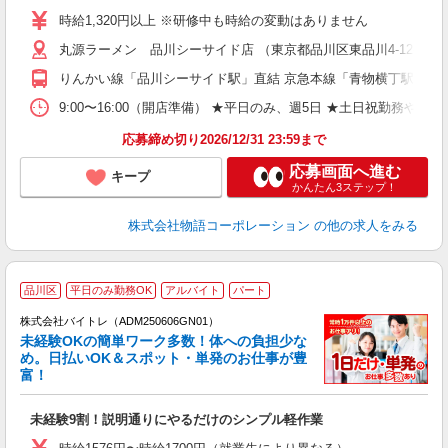
婦
時給1,320円以上 ※研修中も時給の変動はありません
～
丸源ラーメン 品川シーサイド店 （東京都品川区東品川4-12-6 
不
日
りんかい線「品川シーサイド駅」直結 京急本線「青物横丁駅」か
上
な
9:00〜16:00（開店準備） ★平日のみ、週5日 ★土日祝勤
応募締め切り2026/12/31 23:59まで
応募画面へ進む
キープ
かんたん3ステップ！
株式会社物語コーポレーション
の他の求人をみる
品川区
平日のみ勤務OK
アルバイト
パート
株式会社バイトレ（ADM250606GN01）
未経験OKの簡単ワーク多数！体への負担少な
め。日払いOK＆スポット・単発のお仕事が豊
富！
ス
ロ
未経験9割！説明通りにやるだけのシンプル軽作業
即
活