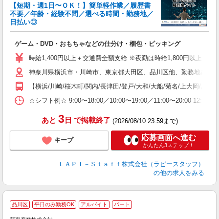
【短期・週1日〜ＯＫ！】簡単軽作業／履歴書
不要／年齢・経験不問／選べる時間・勤務地／
き
日払い◎
り
で
ゲーム・DVD・おもちゃなどの仕分け・梱包・ピッキング
入
量
時給1,400円以上＋交通費全額支給 ※夜勤は時給1,800円以上（深夜手当
迎
神奈川県横浜市・川崎市、東京都大田区、品川区他、勤務地多数!!
い
以
【横浜/川崎/桜木町/関内/長津田/登戸/大和/大船/菊名/上大岡/あ
K
☆シフト例☆ 9:00〜18:00／10:00〜19:00／11:00〜
録
3
あと
日
で掲載終了
(2026/08/10 23:59まで)
応募画面へ進む
キープ
かんたん3ステップ！
ＬＡＰＩ－Ｓｔａｆｆ株式会社（ラピースタッフ）
の他の求人をみる
品川区
平日のみ勤務OK
アルバイト
パート