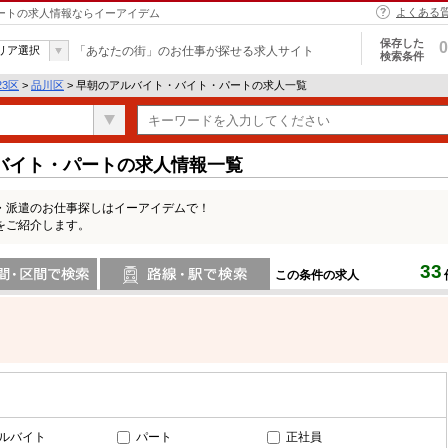
よくある
パートの求人情報ならイーアイデム
保存した
0
リア選択
「あなたの街」のお仕事が探せる求人サイト
検索条件
23区
>
品川区
> 早朝のアルバイト・バイト・パートの求人一覧
バイト・パートの求人情報一覧
・派遣のお仕事探しはイーアイデムで！
をご紹介します。
33
この条件の求人
間で検索
路線・駅・駅で検索
ルバイト
パート
正社員