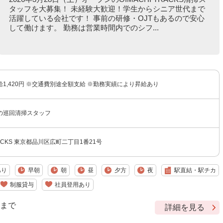
タッフを大募集！ 未経験大歓迎！学生からシニア世代まで
活躍している会社です！ 事前の研修・OJTもあるので安心
して働けます。 勤務は営業時間内でのシフ...
1,420円 ※交通費別途全額支給 ※勤務実績により昇給あり
の巡回清掃スタッフ
TRACKS 東京都品川区広町二丁目1番21号
あり
早朝
朝
昼
夕方
夜
駅直結・駅チカ
制服貸与
社員登用あり
9 まで
詳細を見る