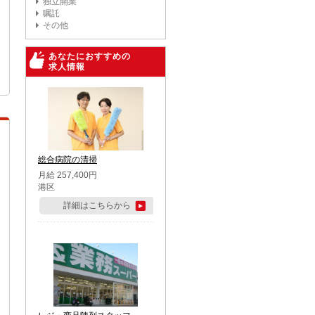
独立開業
嘱託
その他
あなたにおすすめの
求人情報
総合病院の清掃
月給 257,400円
港区
詳細はこちらから