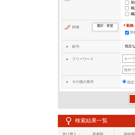
契
職
嘱
勤務
選択・変更
特徴
早
給与
フリーワード
その他の条件
指定
この
検索結果一覧
並び替え ：
新着順
時給順