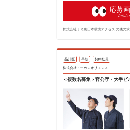
応募
かんた
株式会社ＪＲ東日本環境アクセス の他の求
品川区
早朝
契約社員
株式会社トーカンオリエンス
＜複数名募集＞官公庁・大手ビ