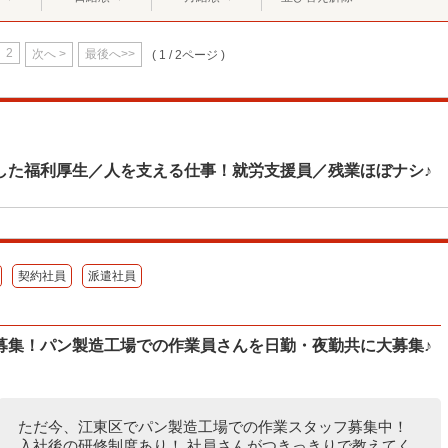
2
次へ >
最後へ>>
( 1 / 2ページ )
した福利厚生／人を支える仕事！就労支援員／残業ほぼナシ♪
契約社員
派遣社員
募集！パン製造工場での作業員さんを日勤・夜勤共に大募集♪
ただ今、江東区でパン製造工場での作業スタッフ募集中！
入社後の研修制度あり！ 社員さんがつきっきりで教えてく