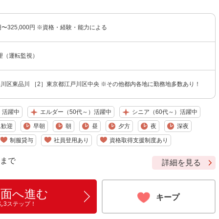
0円〜325,000円 ※資格・経験・能力による
理（運転監視）
品川区東品川 ［2］東京都江戸川区中央 ※その他都内各地に勤務地多数あり！
）活躍中
エルダー（50代～）活躍中
シニア（60代～）活躍中
ム歓迎
早朝
朝
昼
夕方
夜
深夜
制服貸与
社員登用あり
資格取得支援制度あり
9 まで
詳細を見る
画面へ進む
キープ
ん3ステップ！