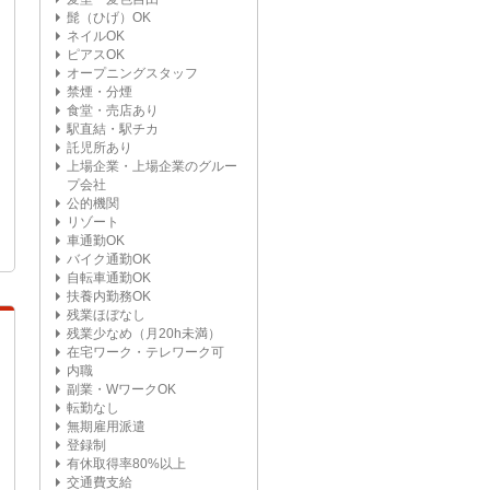
髭（ひげ）OK
ネイルOK
ピアスOK
オープニングスタッフ
禁煙・分煙
食堂・売店あり
駅直結・駅チカ
託児所あり
上場企業・上場企業のグルー
プ会社
公的機関
リゾート
車通勤OK
バイク通勤OK
自転車通勤OK
扶養内勤務OK
残業ほぼなし
残業少なめ（月20h未満）
在宅ワーク・テレワーク可
内職
副業・WワークOK
転勤なし
無期雇用派遣
登録制
有休取得率80%以上
交通費支給