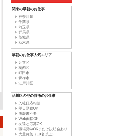
関東の早朝のお仕事
神奈川県
千葉県
埼玉県
群馬県
茨城県
栃木県
早朝のお仕事人気エリア
足立区
葛飾区
町田市
青梅市
江戸川区
品川区の他の特徴のお仕事
入社日応相談
即日勤務OK
履歴書不要
Web面接OK
友達と応募OK
職場見学OKまたは説明会あり
大量募集（10名以上）