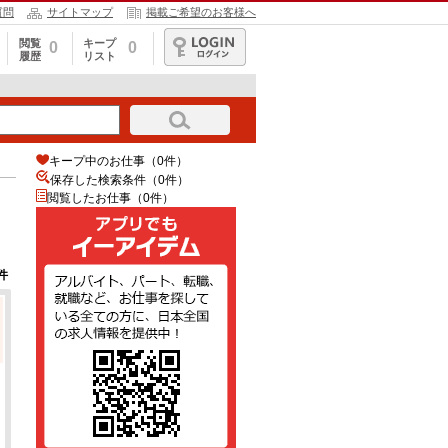
質問
サイトマップ
掲載ご希望のお客様へ
閲覧
キープ
0
0
履歴
リスト
ログイン
キープ中のお仕事（0件）
保存した検索条件（
0
件）
閲覧したお仕事（0件）
件