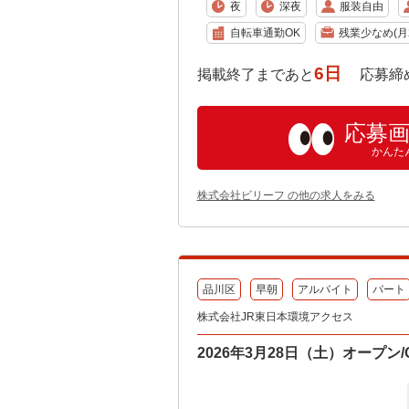
夜
深夜
服装自由
自転車通勤OK
残業少なめ(月2
6日
掲載終了まであと
応募締め切り:
応募
かんた
株式会社ビリーフ の他の求人をみる
品川区
早朝
アルバイト
パート
株式会社JR東日本環境アクセス
2026年3月28日（土）オープン/