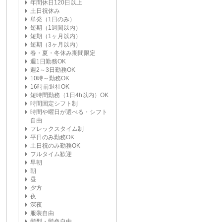
年間休日120日以上
土日祝休み
単発（1日のみ）
短期（1週間以内）
短期（1ヶ月以内）
短期（3ヶ月以内）
春・夏・冬休み期間限定
週1日勤務OK
週2～3日勤務OK
10時～勤務OK
16時前退社OK
短時間勤務（1日4h以内）OK
時間固定シフト制
時間や曜日が選べる・シフト
自由
フレックスタイム制
平日のみ勤務OK
土日祝のみ勤務OK
フルタイム歓迎
早朝
朝
昼
夕方
夜
深夜
服装自由
髪型・髪色自由