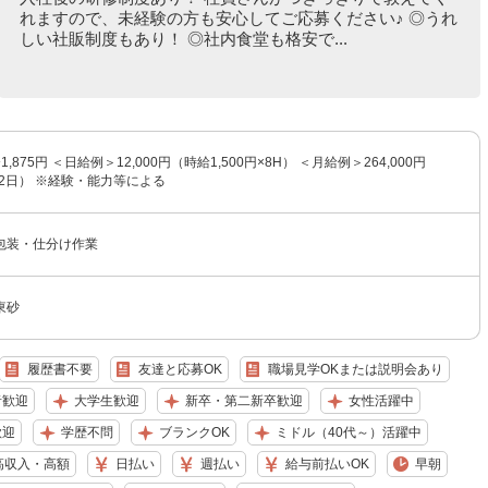
れますので、未経験の方も安心してご応募ください♪ ◎うれ
しい社販制度もあり！ ◎社内食堂も格安で...
1,875円 ＜日給例＞12,000円（時給1,500円×8H） ＜月給例＞264,000円
×22日） ※経験・能力等による
包装・仕分け作業
東砂
履歴書不要
友達と応募OK
職場見学OKまたは説明会あり
者歓迎
大学生歓迎
新卒・第二新卒歓迎
女性活躍中
歓迎
学歴不問
ブランクOK
ミドル（40代～）活躍中
高収入・高額
日払い
週払い
給与前払いOK
早朝