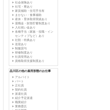
社会保険あり
社宅・寮あり
家賃補助・住宅手当有
まかない・食事補助
産休・育休取得実績あり
退職金・財形貯蓄制度あり
入社祝い金あり
各種手当（家族・役職・イン
センティブなど）あり
社割・特典あり
送迎あり
制服貸与
研修制度あり
社員登用あり
資格取得支援制度あり
品川区の他の雇用形態のお仕事
アルバイト
パート
正社員
契約社員
派遣社員
紹介予定派遣
職業紹介
業務委託