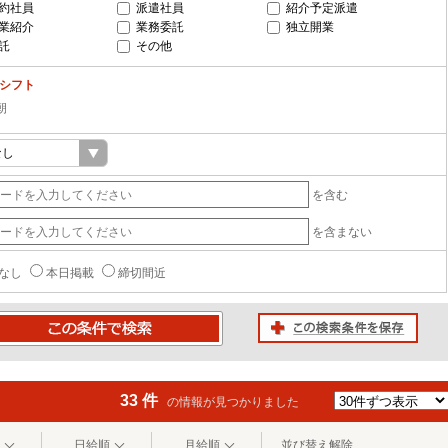
約社員
派遣社員
紹介予定派遣
業紹介
業務委託
独立開業
託
その他
-シフト
朝
を含む
を含まない
なし
本日掲載
締切間近
この検索条件を保存
条件で検索
33 件
の情報が見つかりました
日給順
月給順
並び替え解除