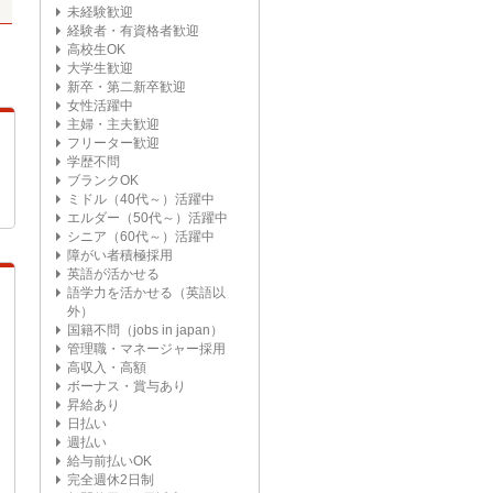
未経験歓迎
経験者・有資格者歓迎
高校生OK
大学生歓迎
新卒・第二新卒歓迎
女性活躍中
主婦・主夫歓迎
フリーター歓迎
学歴不問
ブランクOK
ミドル（40代～）活躍中
エルダー（50代～）活躍中
シニア（60代～）活躍中
障がい者積極採用
英語が活かせる
語学力を活かせる（英語以
外）
国籍不問（jobs in japan）
管理職・マネージャー採用
高収入・高額
ボーナス・賞与あり
昇給あり
日払い
週払い
給与前払いOK
完全週休2日制