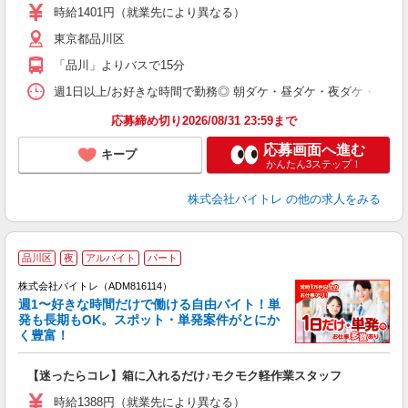
活
時給1401円（就業先により異なる）
（
東京都品川区
短
K
「品川」よりバスで15分
日
髪
週1日以上/お好きな時間で勤務◎ 朝ダケ・昼ダケ・夜ダケ・夜勤など、 ご自
応募締め切り2026/08/31 23:59まで
応募画面へ進む
キープ
かんたん3ステップ！
株式会社バイトレ
の他の求人をみる
品川区
夜
アルバイト
パート
株式会社バイトレ（ADM816114）
週1〜好きな時間だけで働ける自由バイト！単
発も長期もOK。スポット・単発案件がとにか
も
く豊富！
気
【迷ったらコレ】箱に入れるだけ♪モクモク軽作業スタッフ
即
活
時給1388円（就業先により異なる）