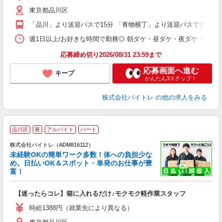
（
東京都品川区
短
K
「品川」より送迎バスで15分 「青物横丁」より送迎バスで15分 
日
髪
週1日以上/お好きな時間で勤務◎ 朝ダケ・昼ダケ・夜ダケ・夜勤など、 ご自
応募締め切り2026/08/31 23:59まで
応募画面へ進む
キープ
かんたん3ステップ！
株式会社バイトレ
の他の求人をみる
品川区
夜
アルバイト
パート
株式会社バイトレ（ADM816112）
未経験OKの簡単ワーク多数！体への負担少な
め。日払いOK＆スポット・単発のお仕事が豊
富！
ス
ロ
【迷ったらコレ】箱に入れるだけ♪モクモク軽作業スタッフ
即
活
時給1388円（就業先により異なる）
（