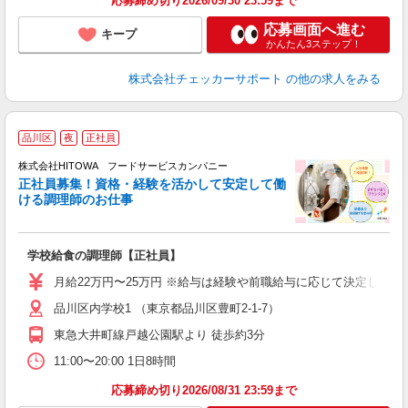
応募締め切り2026/09/30 23:59まで
応募画面へ進む
キープ
かんたん3ステップ！
株式会社チェッカーサポート
の他の求人をみる
品川区
夜
正社員
務
株式会社HITOWA フードサービスカンパニー
正社員募集！資格・経験を活かして安定して働
ける調理師のお仕事
食
の
学校給食の調理師【正社員】
土
と
月給22万円〜25万円 ※給与は経験や前職給与に応じて決定します。
者
品川区内学校1 （東京都品川区豊町2-1-7）
迎
～
東急大井町線戸越公園駅より 徒歩約3分
支
11:00〜20:00 1日8時間
育
応募締め切り2026/08/31 23:59まで