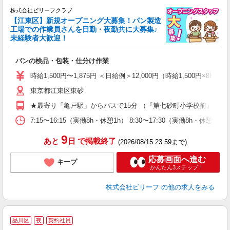
株式会社ビリーフクラブ
堂
【江東区】新規オープニング大募集！パン製造
働
工場での作業員さんを日勤・夜勤共に大募集♪
軽
未経験者大歓迎！
入
た
パンの検品・包装・仕分け作業
第
ブ
時給1,500円〜1,875円 ＜日給例＞12,000円（時給1,500円×8H）
収
東京都江東区東砂
型
め
★最寄り「亀戸駅」からバスで15分 （『第七砂町小学校前』より
7:15〜16:15（実働8h・休憩1h） 8:30〜17:30（実働8h・休憩
9
あと
日
で掲載終了
(2026/08/15 23:59まで)
応募画面へ進む
キープ
かんたん3ステップ！
株式会社ビリーフ
の他の求人をみる
品川区
夜
契約社員