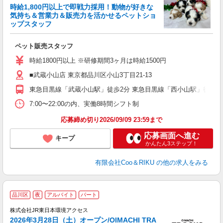
時給1,800円以上で即戦力採用！動物が好きな
客
気持ち＆営業力＆販売力を活かせるペットショ
ップスタッフ
だ
ペット販売スタッフ
入
夫
時給1800円以上 ※研修期間3ヶ月は時給1500円
中
■武蔵小山店 東京都品川区小山3丁目21-13
自
産
東急目黒線「武蔵小山駅」徒歩2分 東急目黒線「西小山駅」徒歩11
登
7:00〜22:00の内、実働8時間シフト制
応募締め切り2026/09/09 23:59まで
応募画面へ進む
キープ
かんたん3ステップ！
有限会社Coo＆RIKU
の他の求人をみる
2
品川区
夜
アルバイト
パート
株式会社JR東日本環境アクセス
2026年3月28日（土）オープン/OIMACHI TRA