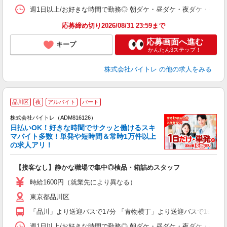
髪
週1日以上/お好きな時間で勤務◎ 朝ダケ・昼ダケ・夜ダケ・夜勤など、 ご自
応募締め切り2026/08/31 23:59まで
応募画面へ進む
キープ
かんたん3ステップ！
株式会社バイトレ
の他の求人をみる
品川区
夜
アルバイト
パート
株式会社バイトレ（ADM816126）
く
日払いOK！好きな時間でサクッと働けるスキ
マバイト多数！単発や短時間＆常時1万件以上
☆
の求人アリ！
験
【接客なし】静かな職場で集中◎検品・箱詰めスタッフ
即
活
時給1600円（就業先により異なる）
（
東京都品川区
短
K
「品川」より送迎バスで17分 「青物横丁」より送迎バスで15分 
日
髪
週1日以上/お好きな時間で勤務◎ 朝ダケ・昼ダケ・夜ダケ・夜勤など、 ご自