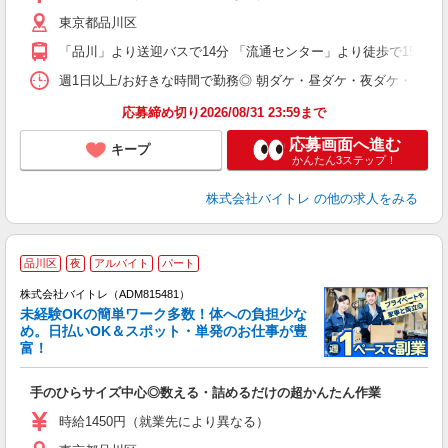
（
東京都品川区
短
K
「品川」より送迎バスで14分 「流通センター」より徒歩で15分
日
髪
週1日以上/お好きな時間で勤務◎ 朝ダケ・昼ダケ・夜ダケ・夜勤など、 ご自
応募締め切り2026/08/31 23:59まで
応募画面へ進む
キープ
かんたん3ステップ！
株式会社バイトレ
の他の求人をみる
品川区
夜
アルバイト
パート
株式会社バイトレ（ADM815481）
未経験OKの簡単ワーク多数！体への負担少な
め。日払いOK＆スポット・単発のお仕事が豊
富！
ス
ロ
手のひらサイズ中心◎数える・詰めるだけの超かんたん作業
即
活
時給1450円（就業先により異なる）
（