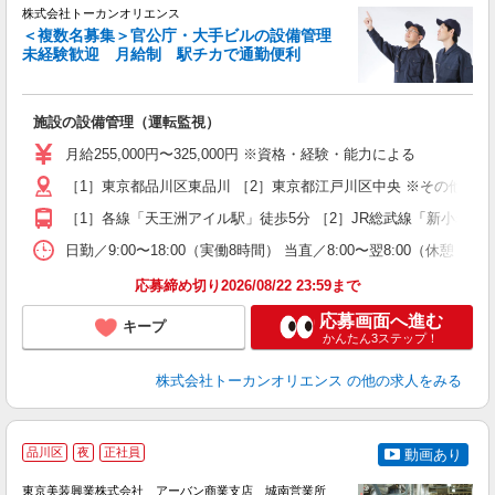
株式会社トーカンオリエンス
＜複数名募集＞官公庁・大手ビルの設備管理
未経験歓迎 月給制 駅チカで通勤便利
る
施設の設備管理（運転監視）
未
ア
月給255,000円〜325,000円 ※資格・経験・能力による
方
［1］東京都品川区東品川 ［2］東京都江戸川区中央 ※その他都
支
［1］各線「天王洲アイル駅」徒歩5分 ［2］JR総武線「新小岩駅
日勤／9:00〜18:00（実働8時間） 当直／8:00〜翌8:00（休憩
応募締め切り2026/08/22 23:59まで
応募画面へ進む
キープ
かんたん3ステップ！
株式会社トーカンオリエンス
の他の求人をみる
品川区
夜
正社員
動画あり
東京美装興業株式会社 アーバン商業支店 城南営業所