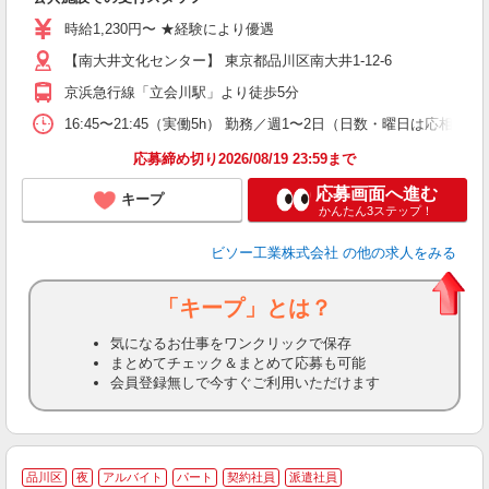
K
時給1,230円〜 ★経験により優遇
～
曜
【南大井文化センター】 東京都品川区南大井1-12-6
機
京浜急行線「立会川駅」より徒歩5分
保
16:45〜21:45（実働5h） 勤務／週1〜2日（日数・曜日は
応募締め切り2026/08/19 23:59まで
応募画面へ進む
キープ
かんたん3ステップ！
ビソー工業株式会社
の他の求人をみる
「キープ」とは？
気になるお仕事をワンクリックで保存
まとめてチェック＆まとめて応募も可能
会員登録無しで今すぐご利用いただけます
品川区
夜
アルバイト
パート
契約社員
派遣社員