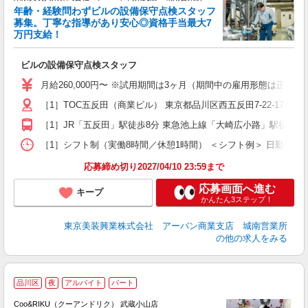
年齢・経験問わずビルの設備保守点検スタッフ
募集。丁寧な指導があり安心◎資格手当最大7
万円支給！
な
ビルの設備保守点検スタッフ
入
経
月給260,000円〜 ※試用期間は3ヶ月（期間中の雇用形態は正社員、
（
給
［1］TOC五反田（商業ビル） 東京都品川区西五反田7-22-17 ［
残
［1］JR「五反田」駅徒歩8分 東急池上線「大崎広小路」駅徒歩5
資
［1］シフト制（実働8時間／休憩1時間） ＜シフト例＞ 日勤 （A）8:4
応募締め切り2027/04/10 23:59まで
応募画面へ進む
キープ
かんたん3ステップ！
東京美装興業株式会社 アーバン商業支店 城南営業所
の他の求人をみる
品川区
夜
アルバイト
パート
Coo&RIKU（クーアンドリク） 武蔵小山店