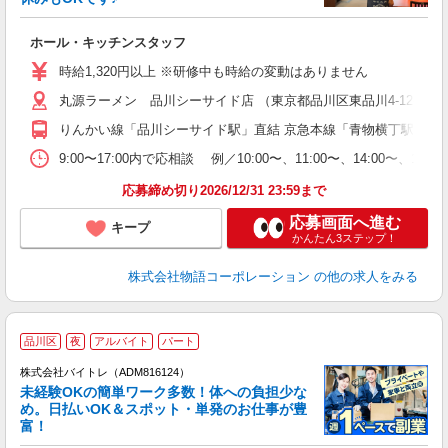
の
ホール・キッチンスタッフ
入
学
時給1,320円以上 ※研修中も時給の変動はありません
活
丸源ラーメン 品川シーサイド店 （東京都品川区東品川4-12-6 
短
の
りんかい線「品川シーサイド駅」直結 京急本線「青物横丁駅」か
ル
特
9:00〜17:00内で応相談 例／10:00〜、11:00〜、14
応募締め切り2026/12/31 23:59まで
応募画面へ進む
キープ
かんたん3ステップ！
株式会社物語コーポレーション
の他の求人をみる
品川区
夜
アルバイト
パート
株式会社バイトレ（ADM816124）
未経験OKの簡単ワーク多数！体への負担少な
め。日払いOK＆スポット・単発のお仕事が豊
富！
ス