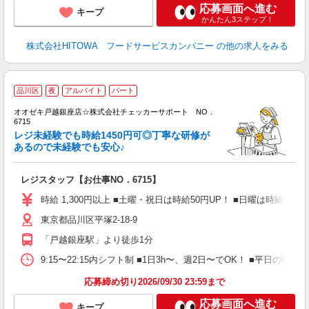
応募画面へ進む
キープ
かんたん3ステップ！
株式会社HITOWA フードサービスカンパニー
の他の求人をみる
品川区
夜
アルバイト
パート
り
オオゼキ戸越銀座店☆株式会社チェッカーサポート NO．
6715
さ
レジ未経験でも時給1450円可◎丁寧な研修が
入
あるので未経験でも安心♪
歓
夫
レジスタッフ【お仕事NO．6715】
中
い
時給 1,300円以上 ■土曜・祝日は時給50円UP！ ■日曜は時給150円U
短
東京都品川区平塚2-18-9
祝
駅
「戸越銀座駅」より徒歩1分
9:15〜22:15内シフト制 ■1日3h〜、週2日〜でOK！ ■平日
応募締め切り2026/09/30 23:59まで
応募画面へ進む
キープ