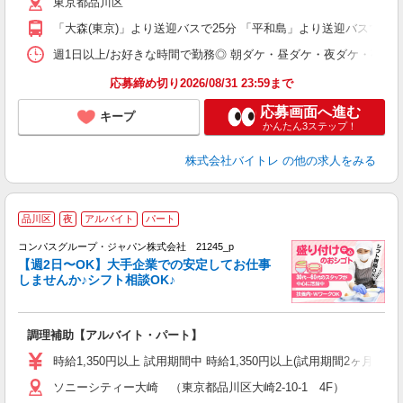
東京都品川区
短
K
「大森(東京)」より送迎バスで25分 「平和島」より送迎バスで15
日
髪
週1日以上/お好きな時間で勤務◎ 朝ダケ・昼ダケ・夜ダケ・夜勤など、 ご自
応募締め切り2026/08/31 23:59まで
応募画面へ進む
キープ
かんたん3ステップ！
株式会社バイトレ
の他の求人をみる
品川区
夜
アルバイト
パート
コンパスグループ・ジャパン株式会社 21245_p
く
【週2日〜OK】大手企業での安定してお仕事
しませんか♪シフト相談OK♪
大
調理補助【アルバイト・パート】
入
歓
時給1,350円以上 試用期間中 時給1,350円以上(試用期間2ヶ月
～
ソニーシティー大崎 （東京都品川区大崎2-10-1 4F）
用