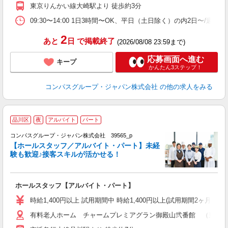
務
東京りんかい線大崎駅より 徒歩約3分
早
09:30〜14:00 1日3時間〜OK、平日（土日除く）の内2日〜/週
2
あと
日
で掲載終了
(2026/08/08 23:59まで)
応募画面へ進む
キープ
かんたん3ステップ！
コンパスグループ・ジャパン株式会社
の他の求人をみる
品川区
夜
アルバイト
パート
コンパスグループ・ジャパン株式会社 39565_p
く
【ホールスタッフ／アルバイト・パート】未経
験も歓迎♪接客スキルが活かせる！
大
ホールスタッフ【アルバイト・パート】
入
歓
時給1,400円以上 試用期間中 時給1,400円以上(試用期間2ヶ月
～
有料老人ホーム チャームプレミアグラン御殿山弐番館 （東京都品
用
務