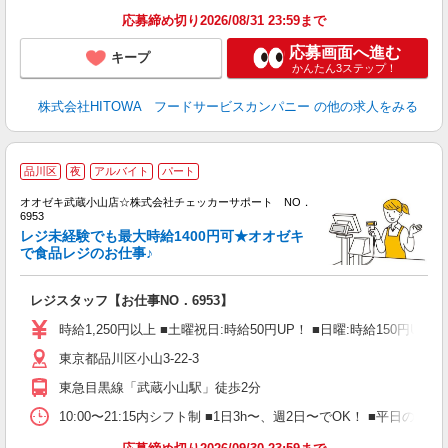
育
応募締め切り2026/08/31 23:59まで
応募画面へ進む
キープ
かんたん3ステップ！
株式会社HITOWA フードサービスカンパニー
の他の求人をみる
品川区
夜
アルバイト
パート
り
オオゼキ武蔵小山店☆株式会社チェッカーサポート NO．
6953
さ
レジ未経験でも最大時給1400円可★オオゼキ
入
で食品レジのお仕事♪
歓
夫
レジスタッフ【お仕事NO．6953】
中
い
時給1,250円以上 ■土曜祝日:時給50円UP！ ■日曜:時給150円UP！ 
短
東京都品川区小山3-22-3
祝
駅
東急目黒線「武蔵小山駅」徒歩2分
10:00〜21:15内シフト制 ■1日3h〜、週2日〜でOK！ ■平日