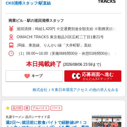
CKS清掃スタッフ/駅直結
す
未
交
商業ビル・駅の巡回清掃スタッフ
巡回清掃：時給1,420円 ※交通費別途全額支給 ※勤務実績により
OIMACHI TRACKS 東京都品川区広町二丁目1番21号
JR線、東急線、りんかい線「大井町駅」直結
［1］09:00〜16:00（実働06時間00分・休憩01時間00分） ［2］1
本日掲載終了
(2026/08/06 23:59まで)
応募画面へ進む
キープ
かんたん3ステップ！
株式会社ＪＲ東日本環境アクセス
の他の求人をみる
品川区
夜
アルバイト
パート
★
丸源ラーメン 品川シーサイド店
週2日〜♪就活前に飲食バイトで経験値UP！コ
0