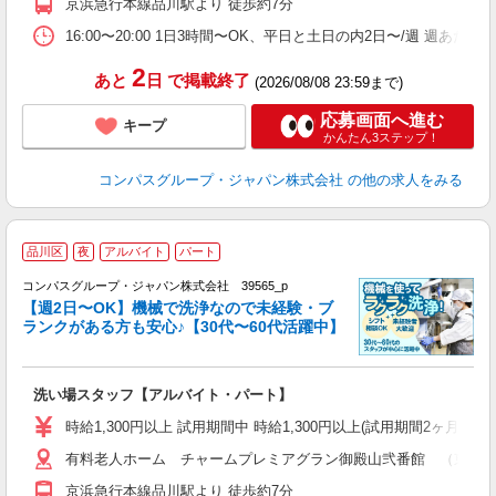
京浜急行本線品川駅より 徒歩約7分
分
16:00〜20:00 1日3時間〜OK、平日と土日の内2日〜/週 週あた
2
あと
日
で掲載終了
(2026/08/08 23:59まで)
応募画面へ進む
キープ
かんたん3ステップ！
コンパスグループ・ジャパン株式会社
の他の求人をみる
品川区
夜
アルバイト
パート
コンパスグループ・ジャパン株式会社 39565_p
く
【週2日〜OK】機械で洗浄なので未経験・ブ
ランクがある方も安心♪【30代〜60代活躍中】
大
洗い場スタッフ【アルバイト・パート】
入
歓
時給1,300円以上 試用期間中 時給1,300円以上(試用期間2ヶ月
～
有料老人ホーム チャームプレミアグラン御殿山弐番館 （東京都品
用
2
京浜急行本線品川駅より 徒歩約7分