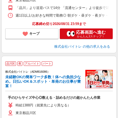
東京都品川区
短
K
「品川」より送迎バスで14分 「流通センター」より徒歩で15分
日
髪
週1日以上/お好きな時間で勤務◎ 朝ダケ・昼ダケ・夜ダケ・夜勤など、 ご自
応募締め切り2026/08/31 23:59まで
応募画面へ進む
キープ
かんたん3ステップ！
株式会社バイトレ
の他の求人をみる
品川区
夜
アルバイト
パート
株式会社バイトレ（ADM816086）
未経験OKの簡単ワーク多数！体への負担少な
め。日払いOK＆スポット・単発のお仕事が豊
富！
ス
ロ
手のひらサイズ中心◎数える・詰めるだけの超かんたん作業
即
活
時給1388円（就業先により異なる）
（
東京都品川区
短
K