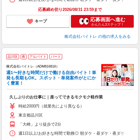
応募締め切り2026/08/31 23:59まで
応募画面へ進む
キープ
かんたん3ステップ！
株式会社バイトレ
の他の求人をみる
品川区
夜
アルバイト
パート
株式会社バイトレ（ADM816816）
週1〜好きな時間だけで働ける自由バイト！単
発も長期もOK。スポット・単発案件がとにか
も
く豊富！
気
久しぶりのお仕事に｜座ってできるモクモク軽作業
即
活
時給2000円（就業先により異なる）
（
東京都品川区
短
K
「大崎」より徒歩で2分
日
髪
週1日以上/お好きな時間で勤務◎ 朝ダケ・昼ダケ・夜ダケ・夜勤など、 ご自