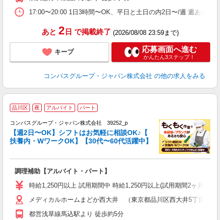
ー
17:00〜20:00 1日3時間〜OK、平日と土日の内2日〜/週 週あた
2
あと
日
で掲載終了
(2026/08/08 23:59まで)
応募画面へ進む
キープ
かんたん3ステップ！
コンパスグループ・ジャパン株式会社
の他の求人をみる
品川区
夜
アルバイト
パート
コンパスグループ・ジャパン株式会社 39252_p
く
【週2日〜OK】シフトはお気軽に相談OK♪【
扶養内・WワークOK】【30代〜60代活躍中】
大
調理補助【アルバイト・パート】
入
歓
時給1,250円以上 試用期間中 時給1,250円以上(試用期間2ヶ月
～
メディカルホームまどか西大井 （東京都品川区西大井5丁目23-1
用
2
都営浅草線馬込駅より 徒歩約5分
内