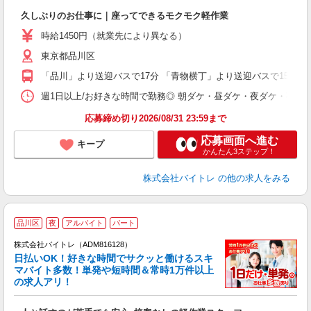
ロ
久しぶりのお仕事に｜座ってできるモクモク軽作業
即
活
時給1450円（就業先により異なる）
（
東京都品川区
短
K
「品川」より送迎バスで17分 「青物横丁」より送迎バスで15分 
日
髪
週1日以上/お好きな時間で勤務◎ 朝ダケ・昼ダケ・夜ダケ・夜勤など、 ご自
応募締め切り2026/08/31 23:59まで
応募画面へ進む
キープ
かんたん3ステップ！
株式会社バイトレ
の他の求人をみる
品川区
夜
アルバイト
パート
株式会社バイトレ（ADM816128）
く
日払いOK！好きな時間でサクッと働けるスキ
マバイト多数！単発や短時間＆常時1万件以上
☆
の求人アリ！
験