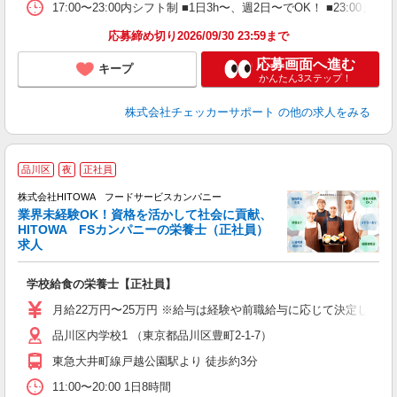
17:00〜23:00内シフト制 ■1日3h〜、週2日〜でOK！ ■
応募締め切り2026/09/30 23:59まで
応募画面へ進む
キープ
かんたん3ステップ！
株式会社チェッカーサポート
の他の求人をみる
定
品川区
夜
正社員
株式会社HITOWA フードサービスカンパニー
業界未経験OK！資格を活かして社会に貢献、
応
HITOWA FSカンパニーの栄養士（正社員）
求人
に
学校給食の栄養士【正社員】
土
と
月給22万円〜25万円 ※給与は経験や前職給与に応じて決定します。
者
品川区内学校1 （東京都品川区豊町2-1-7）
迎
～
東急大井町線戸越公園駅より 徒歩約3分
支
11:00〜20:00 1日8時間