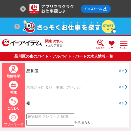
関東
の求人
▼エリア変更
品川区の夜のバイト・アルバイト・パートの求人情報一覧
品川区
選択
勤務地/駅
未設定
例）食品、事務、アパレル
選択
職種
夜
選択
こだわり
を含まない
フリーワード