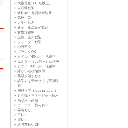
大量募集（10名以上）
未経験歓迎
経験者・有資格者歓迎
高校生OK
大学生歓迎
新卒・第二新卒歓迎
女性活躍中
主婦・主夫歓迎
フリーター歓迎
学歴不問
ブランクOK
ミドル（40代～）活躍中
エルダー（50代～）活躍中
シニア（60代～）活躍中
障がい者積極採用
英語が活かせる
語学力を活かせる（英語以
外）
国籍不問（jobs in japan）
管理職・マネージャー採用
高収入・高額
ボーナス・賞与あり
昇給あり
日払い
週払い
給与前払いOK