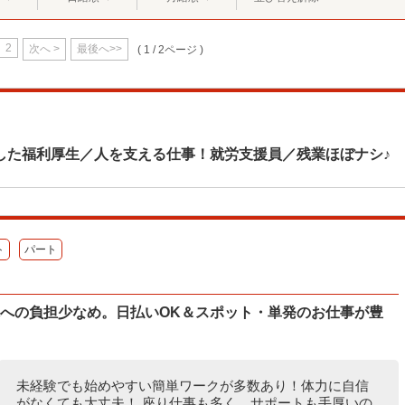
2
次へ >
最後へ>>
( 1 / 2ページ )
した福利厚生／人を支える仕事！就労支援員／残業ほぼナシ♪
ト
パート
体への負担少なめ。日払いOK＆スポット・単発のお仕事が豊
未経験でも始めやすい簡単ワークが多数あり！体力に自信
がなくても大丈夫！ 座り仕事も多く、サポートも手厚いの