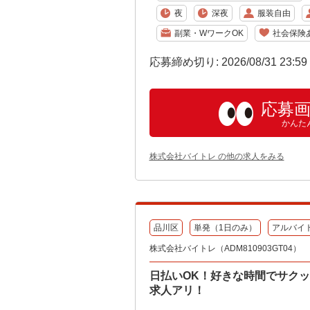
夜
深夜
服装自由
副業・WワークOK
社会保険
応募締め切り: 2026/08/31 23:5
応募
かんた
株式会社バイトレ の他の求人をみる
品川区
単発（1日のみ）
アルバイ
株式会社バイトレ（ADM810903GT04）
日払いOK！好きな時間でサク
求人アリ！