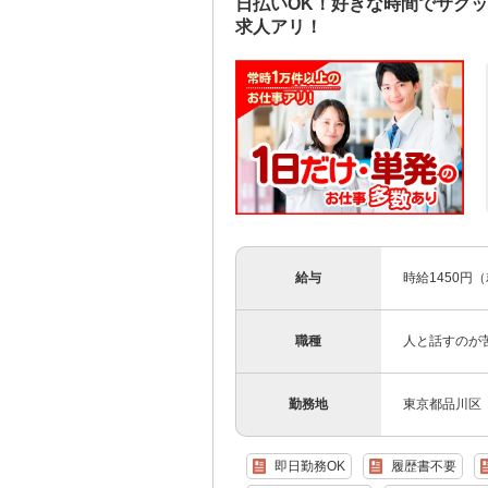
日払いOK！好きな時間でサク
求人アリ！
給与
時給1450円
職種
人と話すのが
勤務地
東京都品川区
即日勤務OK
履歴書不要