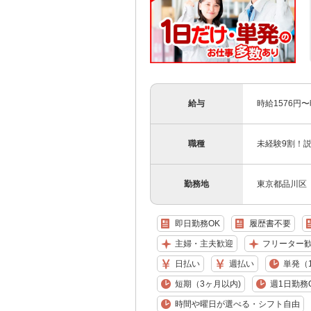
給与
時給1576円
職種
未経験9割！
勤務地
東京都品川区
即日勤務OK
履歴書不要
主婦・主夫歓迎
フリーター
日払い
週払い
単発（
短期（3ヶ月以内)
週1日勤務
時間や曜日が選べる・シフト自由