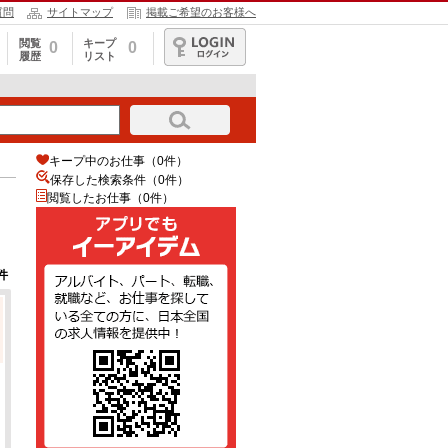
質問
サイトマップ
掲載ご希望のお客様へ
閲覧
キープ
0
0
履歴
リスト
ログイン
キープ中のお仕事（0件）
保存した検索条件（
0
件）
閲覧したお仕事（0件）
件