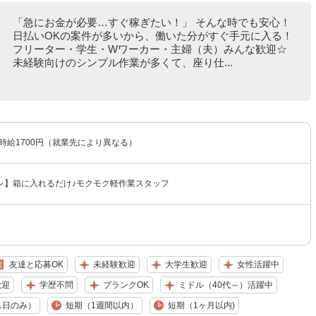
「急にお金が必要…すぐ稼ぎたい！」 そんな時でも安心！
日払いOKの案件が多いから、働いた分がすぐ手元に入る！
フリーター・学生・Wワーカー・主婦（夫）みんな歓迎☆
未経験向けのシンプル作業が多くて、座り仕...
〜時給1700円（就業先により異なる）
レ】箱に入れるだけ♪モクモク軽作業スタッフ
友達と応募OK
未経験歓迎
大学生歓迎
女性活躍中
歓迎
学歴不問
ブランクOK
ミドル（40代～）活躍中
1日のみ）
短期（1週間以内）
短期（1ヶ月以内)