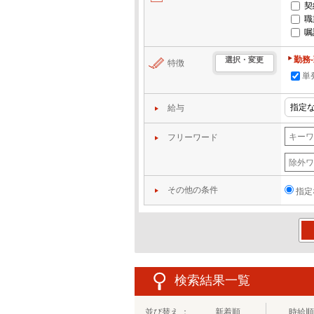
契
職
嘱
勤務
選択・変更
特徴
単
給与
フリーワード
その他の条件
指定
この
検索結果一覧
並び替え ：
新着順
時給順