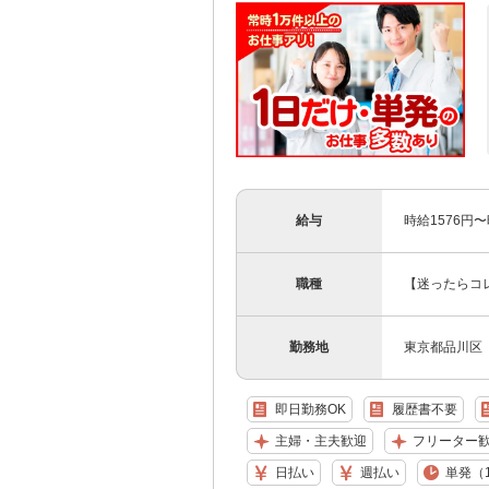
給与
時給1576円
職種
【迷ったらコ
勤務地
東京都品川区
即日勤務OK
履歴書不要
主婦・主夫歓迎
フリーター
日払い
週払い
単発（