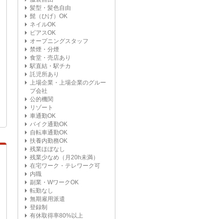
髪型・髪色自由
髭（ひげ）OK
ネイルOK
ピアスOK
オープニングスタッフ
禁煙・分煙
食堂・売店あり
駅直結・駅チカ
託児所あり
上場企業・上場企業のグルー
プ会社
公的機関
リゾート
車通勤OK
バイク通勤OK
自転車通勤OK
扶養内勤務OK
残業ほぼなし
残業少なめ（月20h未満）
在宅ワーク・テレワーク可
内職
副業・WワークOK
転勤なし
無期雇用派遣
登録制
有休取得率80%以上