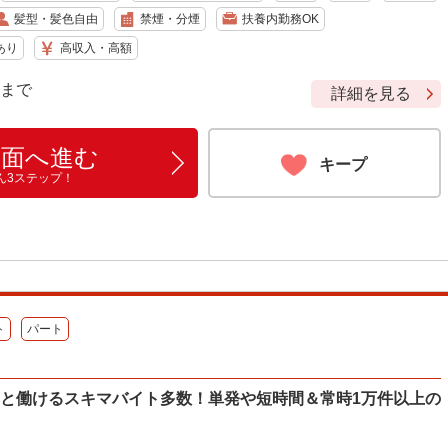
髪型・髪色自由
禁煙・分煙
扶養内勤務OK
あり
高収入・高額
9 まで
詳細を見る
画面へ進む
キープ
ん3ステップ！
ト
パート
ッと働けるスキマバイト多数！単発や短時間＆常時1万件以上の