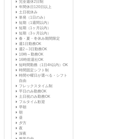
完全週休2日制
年間休日120日以上
土日祝休み
単発（1日のみ）
短期（1週間以内）
短期（1ヶ月以内）
短期（3ヶ月以内）
春・夏・冬休み期間限定
週1日勤務OK
週2～3日勤務OK
10時～勤務OK
16時前退社OK
短時間勤務（1日4h以内）OK
時間固定シフト制
時間や曜日が選べる・シフト
自由
フレックスタイム制
平日のみ勤務OK
土日祝のみ勤務OK
フルタイム歓迎
早朝
朝
昼
夕方
夜
深夜
服装自由