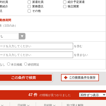
約社員
派遣社員
紹介予定派遣
業紹介
業務委託
独立開業
託
その他
-勤務期間
発（1日のみ）
を含む
を含まない
なし
本日掲載
締切間近
この検索条件を保存
条件で検索
47 件
の情報が見つかりました
日給順
月給順
並び替え解除