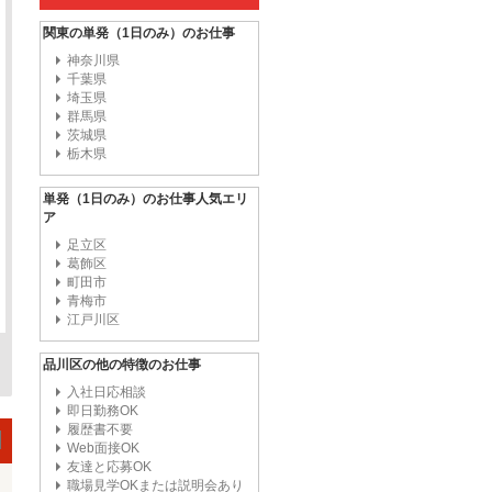
関東の単発（1日のみ）のお仕事
神奈川県
千葉県
埼玉県
群馬県
茨城県
栃木県
単発（1日のみ）のお仕事人気エリ
ア
足立区
葛飾区
町田市
青梅市
江戸川区
品川区の他の特徴のお仕事
入社日応相談
即日勤務OK
履歴書不要
Web面接OK
友達と応募OK
職場見学OKまたは説明会あり