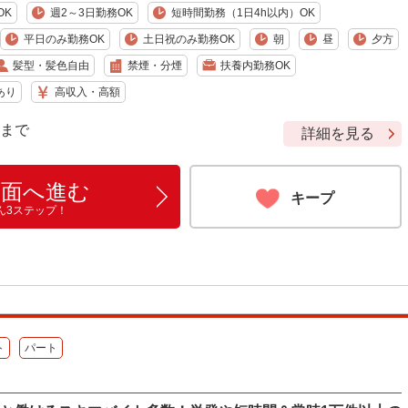
OK
週2～3日勤務OK
短時間勤務（1日4h以内）OK
平日のみ勤務OK
土日祝のみ勤務OK
朝
昼
夕方
髪型・髪色自由
禁煙・分煙
扶養内勤務OK
あり
高収入・高額
9 まで
詳細を見る
画面へ進む
キープ
ん3ステップ！
ト
パート