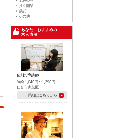
業務委託
独立開業
嘱託
その他
あなたにおすすめの
求人情報
個別指導講師
時給 1,040円〜1,390円
仙台市青葉区
詳細はこちらから