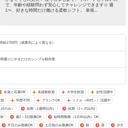
で、年齢や経験問わず安心してチャレンジできます☆ 週
1〜、好きな時間だけ働ける柔軟シフト。 単発...
〜時給1700円（就業先により異なる）
説明通りにやるだけのシンプル軽作業
友達と応募OK
未経験歓迎
大学生歓迎
女性活躍中
歓迎
学歴不問
ブランクOK
ミドル（40代～）活躍中
1日のみ）
短期（1週間以内）
短期（1ヶ月以内)
OK
週2～3日勤務OK
短時間勤務（1日4h以内）OK
平日のみ勤務OK
土日祝のみ勤務OK
朝
昼
夕方