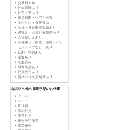
交通費支給
社会保険あり
社宅・寮あり
家賃補助・住宅手当有
まかない・食事補助
産休・育休取得実績あり
退職金・財形貯蓄制度あり
入社祝い金あり
各種手当（家族・役職・イン
センティブなど）あり
社割・特典あり
送迎あり
制服貸与
研修制度あり
社員登用あり
資格取得支援制度あり
品川区の他の雇用形態のお仕事
アルバイト
パート
正社員
契約社員
派遣社員
紹介予定派遣
職業紹介