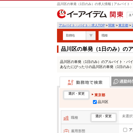
品川区の単発（1日のみ）の求人情報 | アルバイ
エ
関東
アルバイト・バイト・求人TOP
>
関東
>
東京都
>
勤務地
職種
品川区の単発（1日のみ）の
品川区の単発（1日のみ）のアルバイト・バ
あなたにぴったりの品川区の単発（1日のみ
勤務地で検索
通勤時間・区
選択・変更
東京都
品川区
未選択
選択・変更
職種
ア
雇用形態