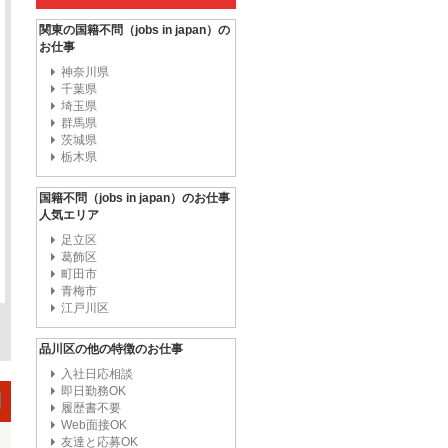
関東の国籍不問（jobs in japan）の
お仕事
神奈川県
千葉県
埼玉県
群馬県
茨城県
栃木県
国籍不問（jobs in japan）のお仕事
人気エリア
足立区
葛飾区
町田市
青梅市
江戸川区
品川区の他の特徴のお仕事
入社日応相談
即日勤務OK
履歴書不要
Web面接OK
友達と応募OK