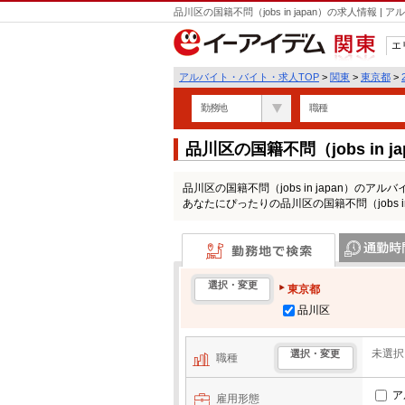
品川区の国籍不問（jobs in japan）の求人情報
エ
関東
アルバイト・バイト・求人TOP
>
関東
>
東京都
>
勤務地
職種
品川区の国籍不問（jobs in
品川区の国籍不問（jobs in japan）
あなたにぴったりの品川区の国籍不問（jobs i
勤務地で検索
通勤時間・区
選択・変更
東京都
品川区
未選択
選択・変更
職種
ア
雇用形態