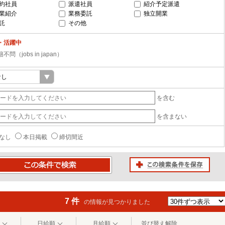
約社員
派遣社員
紹介予定派遣
業紹介
業務委託
独立開業
託
その他
・活躍中
不問（jobs in japan）
を含む
を含まない
なし
本日掲載
締切間近
この検索条件を保存
条件で検索
7 件
の情報が見つかりました
日給順
月給順
並び替え解除