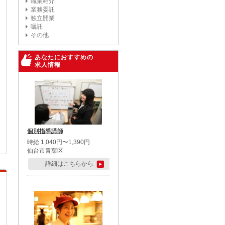
職業紹介
業務委託
独立開業
嘱託
その他
あなたにおすすめの
求人情報
個別指導講師
時給 1,040円〜1,390円
仙台市青葉区
詳細はこちらから