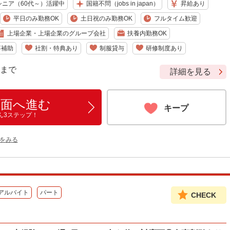
シニア（60代～）活躍中
国籍不問（jobs in japan）
昇給あり
平日のみ勤務OK
土日祝のみ勤務OK
フルタイム歓迎
上場企業・上場企業のグループ会社
扶養内勤務OK
事補助
社割・特典あり
制服貸与
研修制度あり
9 まで
詳細を見る
画面へ進む
キープ
ん3ステップ！
をみる
アルバイト
パート
CHECK