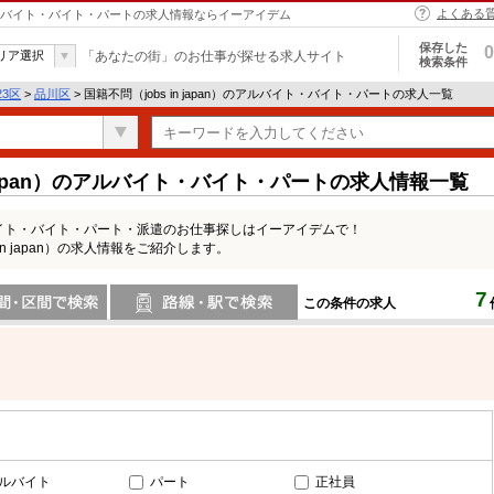
よくある
 | アルバイト・バイト・パートの求人情報ならイーアイデム
保存した
0
リア選択
「あなたの街」のお仕事が探せる求人サイト
検索条件
23区
>
品川区
> 国籍不問（jobs in japan）のアルバイト・バイト・パートの求人一覧
 japan）のアルバイト・バイト・パートの求人情報一覧
のアルバイト・バイト・パート・派遣のお仕事探しはイーアイデムで！
n japan）の求人情報をご紹介します。
7
この条件の求人
間で検索
路線・駅・駅で検索
ルバイト
パート
正社員