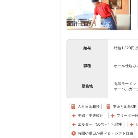
給与
時給1,320
職種
ホール仕込み
丸源ラーメン 
勤務地
オーバルガーデ
入社日応相談
友達と応募OK
主婦・主夫歓迎
フリーター
エルダー（50代～）活躍中
時間や曜日が選べる・シフト自由