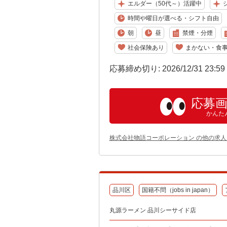
エルダー（50代～）活躍中
時間や曜日が選べる・シフト自由
朝
昼
禁煙・分煙
社会保険あり
まかない・食
応募締め切り: 2026/12/31 23:5
応募
かんた
株式会社物語コーポレーション の他の求人
品川区
国籍不問（jobs in japan）
丸源ラーメン 品川シーサイド店