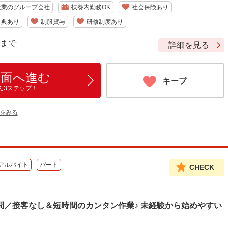
企業のグループ会社
扶養内勤務OK
社会保険あり
特典あり
制服貸与
研修制度あり
9 まで
詳細を見る
画面へ進む
キープ
ん3ステップ！
をみる
アルバイト
パート
CHECK
問／接客なし＆短時間のカンタン作業♪ 未経験から始めやすい