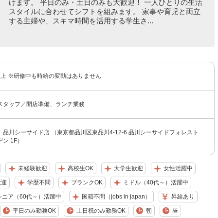
けます。 平日のみ・土日のみも大歓迎！ 一人ひとりの生活
スタイルに合わせてシフトを組みます。 家事や育児と両立
する主婦や、スキマ時間を活用する学生さ...
円以上 ※研修中も時給の変動はありません
スタッフ／開店準備、ランチ業務
品川シーサイド店 （東京都品川区東品川4-12-6 品川シーサイドフォレスト
ン 1F）
未経験歓迎
高校生OK
大学生歓迎
女性活躍中
歓迎
学歴不問
ブランクOK
ミドル（40代～）活躍中
シニア（60代～）活躍中
国籍不問（jobs in japan）
昇給あり
平日のみ勤務OK
土日祝のみ勤務OK
朝
昼