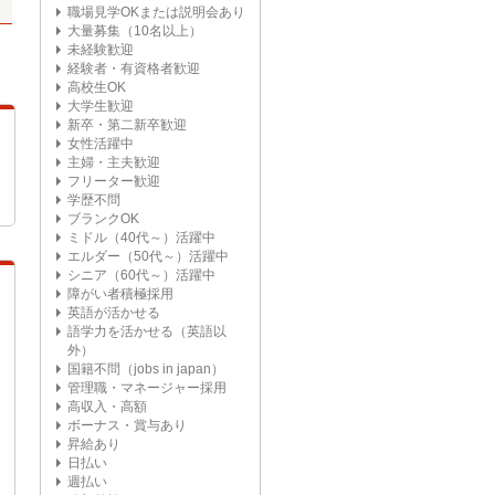
職場見学OKまたは説明会あり
大量募集（10名以上）
未経験歓迎
経験者・有資格者歓迎
高校生OK
大学生歓迎
新卒・第二新卒歓迎
女性活躍中
主婦・主夫歓迎
フリーター歓迎
学歴不問
ブランクOK
ミドル（40代～）活躍中
エルダー（50代～）活躍中
シニア（60代～）活躍中
障がい者積極採用
英語が活かせる
語学力を活かせる（英語以
外）
国籍不問（jobs in japan）
管理職・マネージャー採用
高収入・高額
ボーナス・賞与あり
昇給あり
日払い
週払い