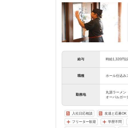
給与
時給1,320
職種
ホール仕込み
丸源ラーメン 
勤務地
オーバルガーデ
入社日応相談
友達と応募OK
フリーター歓迎
学歴不問