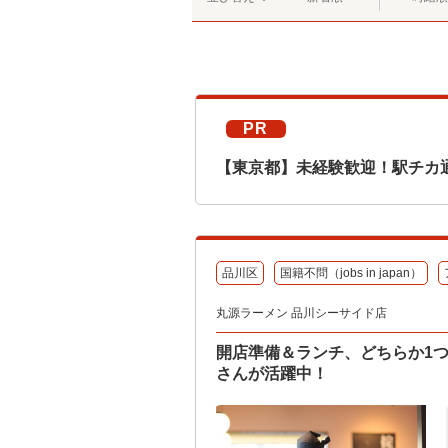
PR
【東京都】未経験歓迎！駅チカ
品川区
国籍不問（jobs in japan）
丸源ラーメン 品川シーサイド店
開店準備＆ランチ、どちらか1
さんが活躍中！