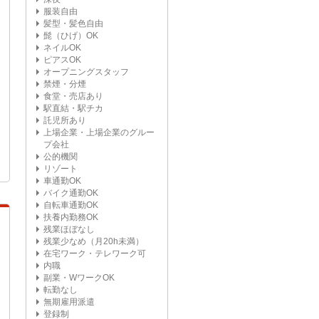
服装自由
髪型・髪色自由
髭（ひげ）OK
ネイルOK
ピアスOK
オープニングスタッフ
禁煙・分煙
食堂・売店あり
駅直結・駅チカ
託児所あり
上場企業・上場企業のグルー
プ会社
公的機関
リゾート
車通勤OK
バイク通勤OK
自転車通勤OK
扶養内勤務OK
残業ほぼなし
残業少なめ（月20h未満）
在宅ワーク・テレワーク可
内職
副業・WワークOK
転勤なし
無期雇用派遣
登録制