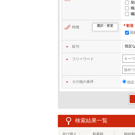
契
職
嘱
歓迎
選択・変更
特徴
国籍
給与
フリーワード
その他の条件
指定
この
検索結果一覧
並び替え ：
新着順
時給順