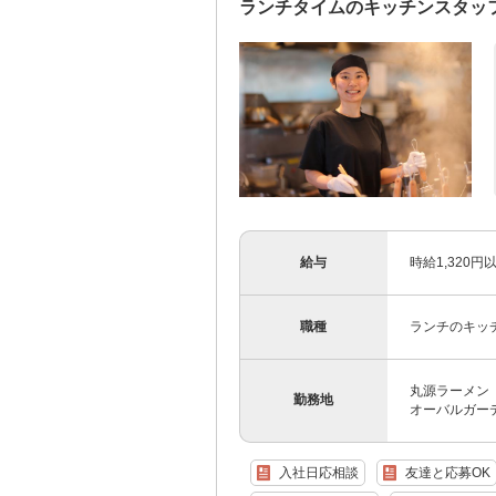
ランチタイムのキッチンスタッフ
給与
時給1,320
職種
ランチのキッ
丸源ラーメン 
勤務地
オーバルガーデ
入社日応相談
友達と応募OK