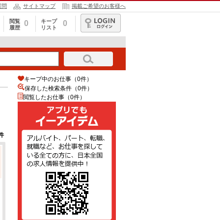
質問
サイトマップ
掲載ご希望のお客様へ
閲覧
キープ
0
0
履歴
リスト
ログイン
キープ中のお仕事（0件）
保存した検索条件（
0
件）
閲覧したお仕事（0件）
件