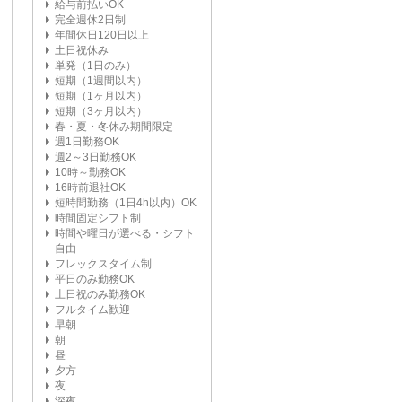
給与前払いOK
完全週休2日制
年間休日120日以上
土日祝休み
単発（1日のみ）
短期（1週間以内）
短期（1ヶ月以内）
短期（3ヶ月以内）
春・夏・冬休み期間限定
週1日勤務OK
週2～3日勤務OK
10時～勤務OK
16時前退社OK
短時間勤務（1日4h以内）OK
時間固定シフト制
時間や曜日が選べる・シフト
自由
フレックスタイム制
平日のみ勤務OK
土日祝のみ勤務OK
フルタイム歓迎
早朝
朝
昼
夕方
夜
深夜