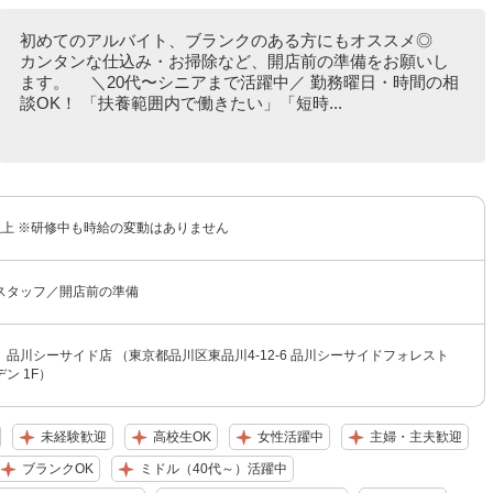
初めてのアルバイト、ブランクのある方にもオススメ◎
カンタンな仕込み・お掃除など、開店前の準備をお願いし
ます。 ＼20代〜シニアまで活躍中／ 勤務曜日・時間の相
談OK！ 「扶養範囲内で働きたい」「短時...
円以上 ※研修中も時給の変動はありません
スタッフ／開店前の準備
品川シーサイド店 （東京都品川区東品川4-12-6 品川シーサイドフォレスト
ン 1F）
未経験歓迎
高校生OK
女性活躍中
主婦・主夫歓迎
ブランクOK
ミドル（40代～）活躍中