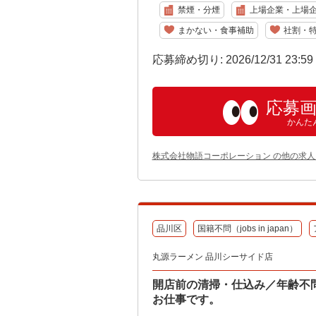
禁煙・分煙
上場企業・上場
まかない・食事補助
社割・
応募締め切り: 2026/12/31 23:5
応募
かんた
株式会社物語コーポレーション の他の求人
品川区
国籍不問（jobs in japan）
丸源ラーメン 品川シーサイド店
開店前の清掃・仕込み／年齢不
お仕事です。