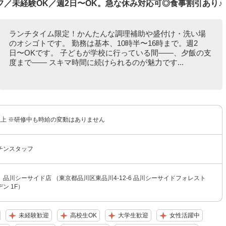
／未経験OK／週2日〜OK。急な休み対応可◎食事割引あり♪
ランチタイム限定！かんたんな調理補助や盛付け・洗い場
のオシゴトです。 勤務は基本、10時半〜16時まで。週2
日〜OKです。 子どもが学校に行っている間――、夕飯の支
度まで―― スキマ時間に続けられるのが魅力です...
円以上 ※研修中も時給の変動はありません
チンスタッフ
品川シーサイド店 （東京都品川区東品川4-12-6 品川シーサイドフォレスト
ン 1F）
未経験歓迎
高校生OK
大学生歓迎
女性活躍中