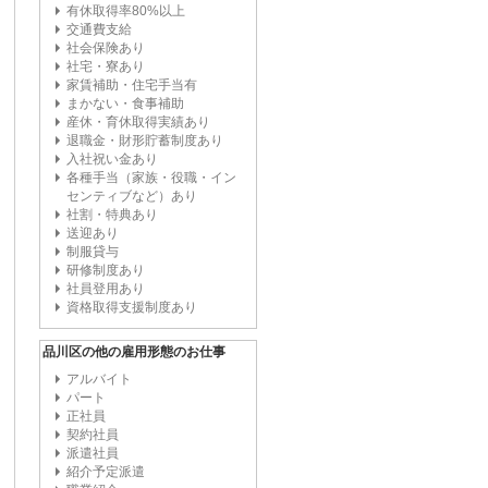
有休取得率80%以上
交通費支給
社会保険あり
社宅・寮あり
家賃補助・住宅手当有
まかない・食事補助
産休・育休取得実績あり
退職金・財形貯蓄制度あり
入社祝い金あり
各種手当（家族・役職・イン
センティブなど）あり
社割・特典あり
送迎あり
制服貸与
研修制度あり
社員登用あり
資格取得支援制度あり
品川区の他の雇用形態のお仕事
アルバイト
パート
正社員
契約社員
派遣社員
紹介予定派遣