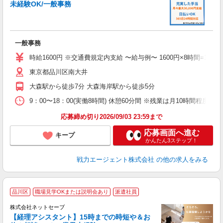
履
未経験OK/一般事務
ブ
あ
一般事務
時給1600円 ※交通費規定内支給 〜給与例〜 1600円×8時間=12800円 
東京都品川区南大井
大森駅から徒歩7分 大森海岸駅から徒歩5分
9：00〜18：00(実働8時間) 休憩60分間 ※残業は月10時間程度 
応募締め切り2026/09/03 23:59まで
応募画面へ進む
キープ
かんたん3ステップ！
戦力エージェント株式会社
の他の求人をみる
品川区
職場見学OKまたは説明会あり
派遣社員
株式会社ネットセーブ
【経理アシスタント】15時までの時短や＆お