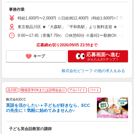
第
事務作業
ブ
払
時給1,600円〜2,000円 ☆日給例12,400円（時給1,600円×7.75h
型
ッ
東京都品川区 ★「大森駅」「平和島駅」より無料送迎 ★「平和島
満
9:00〜17:45（実働7.75h） ◎休憩60分 ※週4日〜勤務OK・シフ
応募締め切り2026/09/05 23:59まで
応募画面へ進む
キープ
かんたん3ステップ！
株式会社ビリーフ
の他の求人をみる
週
品川区
職場見学OKまたは説明会あり
アルバイト
パート
株式会社ECC
英語を活かしたい＋子どもが好きなら、ECC
の先生に！気軽に始めてみませんか♪
や
職
活
子ども英会話教室の講師
活