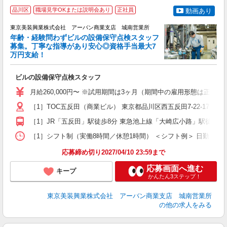
品川区
職場見学OKまたは説明会あり
正社員
動画あり
東京美装興業株式会社 アーバン商業支店 城南営業所
年齢・経験問わずビルの設備保守点検スタッフ
募集。丁寧な指導があり安心◎資格手当最大7
万円支給！
な
ビルの設備保守点検スタッフ
入
経
月給260,000円〜 ※試用期間は3ヶ月（期間中の雇用形態は正社員、
（
給
［1］TOC五反田（商業ビル） 東京都品川区西五反田7-22-17 ［
残
［1］JR「五反田」駅徒歩8分 東急池上線「大崎広小路」駅徒歩5
資
［1］シフト制（実働8時間／休憩1時間） ＜シフト例＞ 日勤 （A）8:4
応募締め切り2027/04/10 23:59まで
応募画面へ進む
キープ
かんたん3ステップ！
東京美装興業株式会社 アーバン商業支店 城南営業所
の他の求人をみる