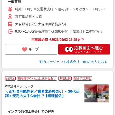
一般事務
時給1600円 ※交通費支給 〜給与例〜 〜月収例〜 1600円×8時間＝12,800
東京都品川区大森
大森駅徒歩7分 大森海岸駅徒歩7分
9:00〜18:00(実働8時間) 休憩60分間 ※残業は月20時間程度
応募締め切り2026/09/03 23:59まで
応募画面へ進む
キープ
かんたん3ステップ！
戦力エージェント株式会社
の他の求人をみる
品川区
職場見学OKまたは説明会あり
派遣社員
紹介予定派遣
株式会社ネットセーブ
＼正社員可能性有／業界未経験OK！＜30代活
躍＞安定の大手G会社で【経理補佐】
B
社
インフラ設備工事会社での経理
入