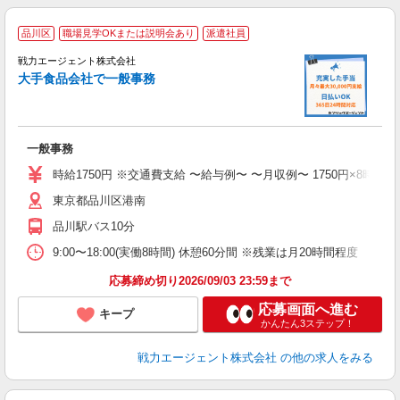
品川区
職場見学OKまたは説明会あり
派遣社員
も
戦力エージェント株式会社
す
大手食品会社で一般事務
履
ブ
あ
一般事務
時給1750円 ※交通費支給 〜給与例〜 〜月収例〜 1750円×8時間＝14,000
東京都品川区港南
品川駅バス10分
9:00〜18:00(実働8時間) 休憩60分間 ※残業は月20時間程度
応募締め切り2026/09/03 23:59まで
応募画面へ進む
キープ
かんたん3ステップ！
戦力エージェント株式会社
の他の求人をみる