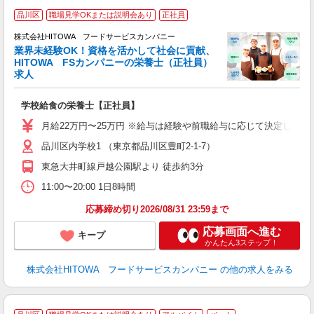
定
品川区
職場見学OKまたは説明会あり
正社員
株式会社HITOWA フードサービスカンパニー
業界未経験OK！資格を活かして社会に貢献、
応
HITOWA FSカンパニーの栄養士（正社員）
求人
に
学校給食の栄養士【正社員】
土
と
月給22万円〜25万円 ※給与は経験や前職給与に応じて決定します。
者
品川区内学校1 （東京都品川区豊町2-1-7）
迎
～
東急大井町線戸越公園駅より 徒歩約3分
支
11:00〜20:00 1日8時間
育
応募締め切り2026/08/31 23:59まで
応募画面へ進む
キープ
かんたん3ステップ！
株式会社HITOWA フードサービスカンパニー
の他の求人をみる