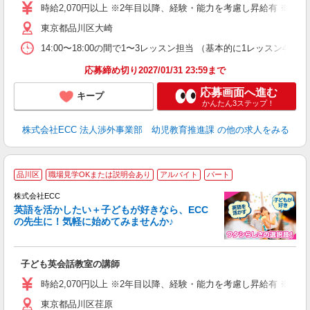
昼
時給2,070円以上 ※2年目以降、経験・能力を考慮し昇給有 ※他手
セ
東京都品川区大崎
14:00〜18:00の間で1〜3レッスン担当 （基本的に1レッス
応募締め切り2027/01/31 23:59まで
応募画面へ進む
キープ
かんたん3ステップ！
株式会社ECC 法人渉外事業部 幼児教育推進課
の他の求人をみる
週
品川区
職場見学OKまたは説明会あり
アルバイト
パート
株式会社ECC
英語を活かしたい＋子どもが好きなら、ECC
の先生に！気軽に始めてみませんか♪
や
職
活
子ども英会話教室の講師
活
昼
時給2,070円以上 ※2年目以降、経験・能力を考慮し昇給有 ※他手
セ
東京都品川区荏原