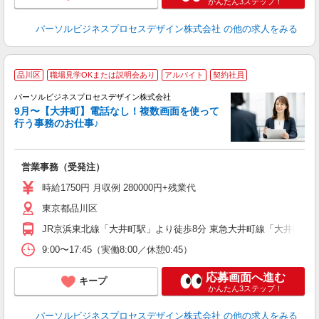
かんたん3ステップ！
パーソルビジネスプロセスデザイン株式会社
の他の求人をみる
品川区
職場見学OKまたは説明会あり
アルバイト
契約社員
パーソルビジネスプロセスデザイン株式会社
や
9月〜【大井町】電話なし！複数画面を使って
入
行う事務のお仕事♪
は
ブ
全
営業事務（受発注）
イ
業
時給1750円 月収例 280000円+残業代
録
東京都品川区
JR京浜東北線「大井町駅」より徒歩8分 東急大井町線「大井町駅
9:00〜17:45（実働8:00／休憩0:45）
応募画面へ進む
キープ
かんたん3ステップ！
パーソルビジネスプロセスデザイン株式会社
の他の求人をみる