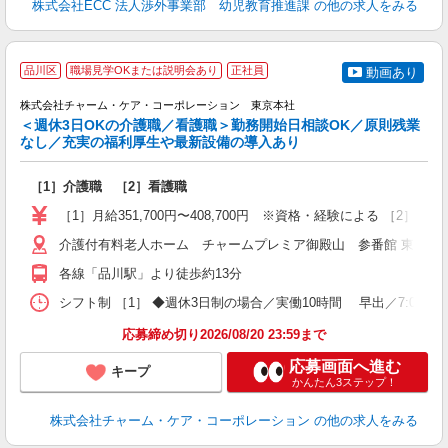
株式会社ECC 法人渉外事業部 幼児教育推進課
の他の求人をみる
品川区
職場見学OKまたは説明会あり
正社員
動画あり
株式会社チャーム・ケア・コーポレーション 東京本社
＜週休3日OKの介護職／看護職＞勤務開始日相談OK／原則残業
介
なし／充実の福利厚生や最新設備の導入あり
入
職
［1］介護職 ［2］看護職
1
［1］月給351,700円〜408,700円 ※資格・経験による ［2］月給3
援
介護付有料老人ホーム チャームプレミア御殿山 参番館 東京都品川区
各線「品川駅」より徒歩約13分
シフト制 ［1］ ◆週休3日制の場合／実働10時間 早出／7:00〜18:00 日
応募締め切り2026/08/20 23:59まで
応募画面へ進む
キープ
かんたん3ステップ！
株式会社チャーム・ケア・コーポレーション
の他の求人をみる