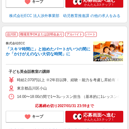
応募画面へ進む
キープ
かんたん3ステップ！
株式会社ECC 法人渉外事業部 幼児教育推進課
の他の求人をみる
家
品川区
職場見学OKまたは説明会あり
アルバイト
パート
ん
談
株式会社ECC
「スキマ時間に」と始めたパートがいつの間に
か「かけがえのない大切な時間」に
る
職
子ども英会話教室の講師
活
活
時給2,070円以上 ※2年目以降、経験・能力を考慮し昇給有 ※他手
昼
東京都品川区小山
セ
14:00〜18:00の間で1〜3レッスン担当 （基本的に1レッス
応募締め切り2027/01/31 23:59まで
応募画面へ進む
キープ
かんたん3ステップ！