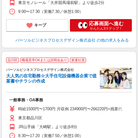
東京モノレール「大井競馬場前駅」より徒歩2分
9:00〜17:30（実働7:30／休憩1:00）
応募画面へ進む
キープ
かんたん3ステップ！
パーソルビジネスプロセスデザイン株式会社
の他の求人をみる
品川区
職場見学OKまたは説明会あり
派遣社員
パーソルビジネスプロセスデザイン株式会社
入
大人気の在宅勤務☆大手住宅設備機器企業で提
は
案書やチラシの作成
ブ
以
業
一般事務・OA事務
テ
り
時給1500円〜1700円 月収例 234900円〜266220円+残業代
東京都品川区
JR山手線「大崎駅」より徒歩8分
8:30〜17:20（実働7:50／休憩1:00）