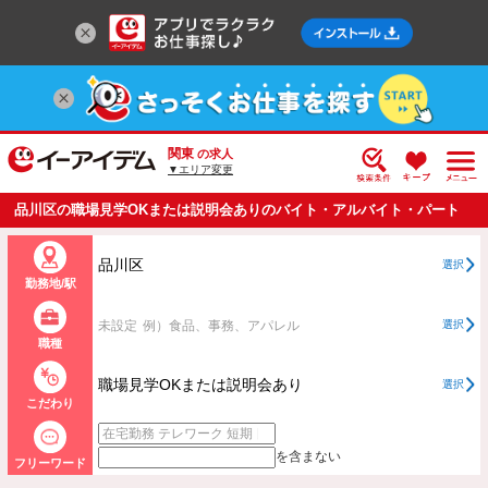
関東
の求人
▼エリア変更
品川区の職場見学OKまたは説明会ありのバイト・アルバイト・パート
の求人情報一覧
品川区
選択
勤務地/駅
未設定
例）食品、事務、アパレル
選択
職種
職場見学OKまたは説明会あり
選択
こだわり
を含まない
フリーワード