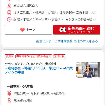
ン
東京都品川区南大井
（
内
ＪＲ京浜東北・根岸線「大森駅」徒歩約10分 京急本線「大森海岸駅
ク
月曜・水曜／7:00〜10:00（実働3H） ★シフトの都合が合
応募画面へ進む
キープ
かんたん3ステップ！
南信ビルサービス株式会社
の他の求人をみる
品川区
職場見学OKまたは説明会あり
派遣社員
で
パーソルビジネスプロセスデザイン株式会社
入
＜在宅多め＞時給1,900円★ 駅近♪Excel作業
は
メインの事務
ブ
全
イ
一般事務・OA事務
（
時給1900円 月収例 285000円+残業代
給
東京都品川区