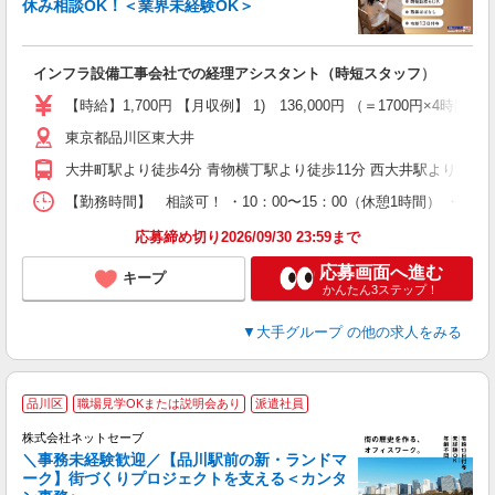
休み相談OK！＜業界未経験OK＞
可
行
インフラ設備工事会社での経理アシスタント（時短スタッフ）
入
【時給】1,700円 【月収例】 1) 136,000円 （＝1700円×4時
迎
東京都品川区東大井
み
結
大井町駅より徒歩4分 青物横丁駅より徒歩11分 西大井駅より徒歩2
ぼ
実
【勤務時間】 相談可！ ・10：00〜15：00（休憩1時間） ・9
応募締め切り2026/09/30 23:59まで
応募画面へ進む
キープ
かんたん3ステップ！
▼大手グループ
の他の求人をみる
品川区
職場見学OKまたは説明会あり
派遣社員
株式会社ネットセーブ
＼事務未経験歓迎／【品川駅前の新・ランドマ
ーク】街づくりプロジェクトを支える＜カンタ