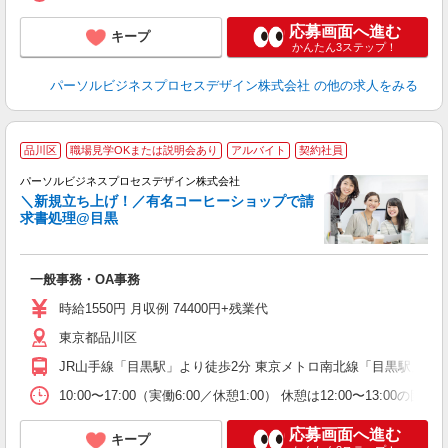
応募画面へ進む
キープ
かんたん3ステップ！
パーソルビジネスプロセスデザイン株式会社
の他の求人をみる
品川区
職場見学OKまたは説明会あり
アルバイト
契約社員
務
パーソルビジネスプロセスデザイン株式会社
＼新規立ち上げ！／有名コーヒーショップで請
ヒ
求書処理@目黒
入
は
学
一般事務・OA事務
活
K
時給1550円 月収例 74400円+残業代
グ
東京都品川区
転
援
JR山手線「目黒駅」より徒歩2分 東京メトロ南北線「目黒駅」より
10:00〜17:00（実働6:00／休憩1:00） 休憩は12:00〜13:00の固定
応募画面へ進む
キープ