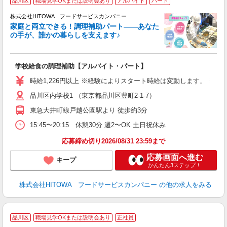
品川区
職場見学OKまたは説明会あり
アルバイト
パート
調
株式会社HITOWA フードサービスカンパニー
家庭と両立できる！調理補助パート――あなた
の手が、誰かの暮らしを支えます♪
し
ン
学校給食の調理補助【アルバイト・パート】
土
友
時給1,226円以上 ※経験によりスタート時給は変動します。 ※
資
品川区内学校1 （東京都品川区豊町2-1-7）
ー
代
東急大井町線戸越公園駅より 徒歩約3分
費
15:45〜20:15 休憩30分 週2〜OK 土日祝休み
休
応募締め切り2026/08/31 23:59まで
応募画面へ進む
キープ
かんたん3ステップ！
株式会社HITOWA フードサービスカンパニー
の他の求人をみる
品川区
職場見学OKまたは説明会あり
正社員
務