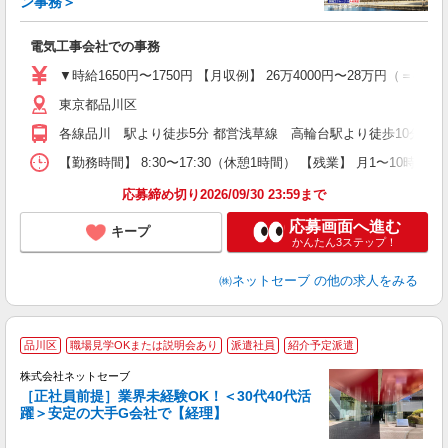
ン事務＞
E
入
電気工事会社での事務
入
▼時給1650円〜1750円 【月収例】 26万4000円〜28万円（＝
迎
東京都品川区
ル
間
各線品川 駅より徒歩5分 都営浅草線 高輪台駅より徒歩10分
通
【勤務時間】 8:30〜17:30（休憩1時間） 【残業】 月1〜1
会
応募締め切り2026/09/30 23:59まで
応募画面へ進む
キープ
かんたん3ステップ！
㈱ネットセーブ
の他の求人をみる
品川区
職場見学OKまたは説明会あり
派遣社員
紹介予定派遣
株式会社ネットセーブ
［正社員前提］業界未経験OK！＜30代40代活
躍＞安定の大手G会社で【経理】
B