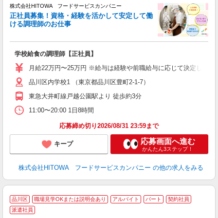
株式会社HITOWA フードサービスカンパニー
正社員募集！資格・経験を活かして安定して働
ける調理師のお仕事
食
の
学校給食の調理師【正社員】
土
と
月給22万円〜25万円 ※給与は経験や前職給与に応じて決定します。
者
品川区内学校1 （東京都品川区豊町2-1-7）
迎
～
東急大井町線戸越公園駅より 徒歩約3分
支
11:00〜20:00 1日8時間
育
応募締め切り2026/08/31 23:59まで
応募画面へ進む
キープ
かんたん3ステップ！
株式会社HITOWA フードサービスカンパニー
の他の求人をみる
品川区
職場見学OKまたは説明会あり
アルバイト
パート
契約社員
派遣社員