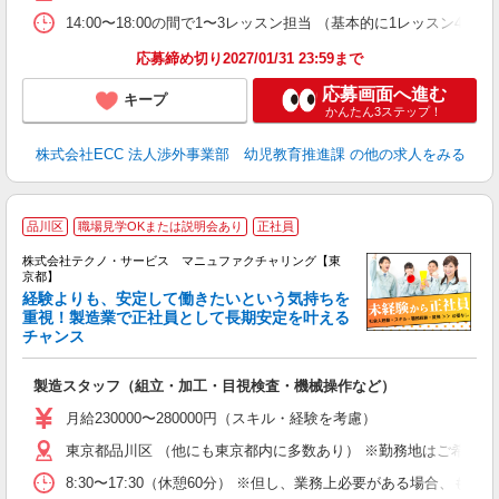
14:00〜18:00の間で1〜3レッスン担当 （基本的に1レッス
応募締め切り2027/01/31 23:59まで
応募画面へ進む
キープ
かんたん3ステップ！
株式会社ECC 法人渉外事業部 幼児教育推進課
の他の求人をみる
品川区
職場見学OKまたは説明会あり
正社員
株式会社テクノ・サービス マニュファクチャリング【東
京都】
経験よりも、安定して働きたいという気持ちを
重視！製造業で正社員として長期安定を叶える
チャンス
く
入
製造スタッフ（組立・加工・目視検査・機械操作など）
未
あ
月給230000〜280000円（スキル・経験を考慮）
遣
東京都品川区 （他にも東京都内に多数あり） ※勤務地はご希望を
8:30〜17:30（休憩60分） ※但し、業務上必要がある場合