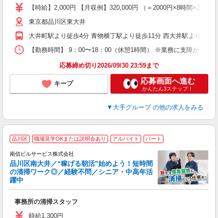
【時給】2,000円 【月収例】320,000円 （＝2000円×8時
迎
東京都品川区東大井
休
大井町駅より徒歩4分 青物横丁駅より徒歩11分 西大井駅より徒歩2
ぼ
休
【勤務時間】 9：00〜18：00（休憩1時間） ※業務に支障がなけ
応募締め切り2026/09/30 23:59まで
応募画面へ進む
キープ
かんたん3ステップ！
▼大手グループ
の他の求人をみる
品川区
職場見学OKまたは説明会あり
アルバイト
パート
ス
南信ビルサービス株式会社
品川区南大井／“稼げる朝活”始めよう！短時間
の清掃ワーク◎／経験不問／シニア・中高年活
躍中
ミ
事務所の清掃スタッフ
入
格
時給1,300円