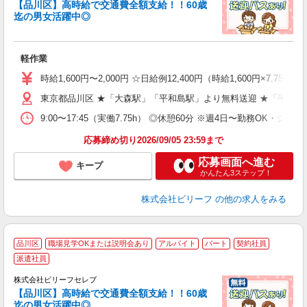
【品川区】高時給で交通費全額支給！！60歳
気
迄の男女活躍中◎
入
た
第
軽作業
ブ
払
時給1,600円〜2,000円 ☆日給例12,400円（時給1,600円×7.75h
型
ッ
東京都品川区 ★「大森駅」「平和島駅」より無料送迎 ★「平和島
満
9:00〜17:45（実働7.75h） ◎休憩60分 ※週4日〜勤務OK・シフ
応募締め切り2026/09/05 23:59まで
応募画面へ進む
キープ
かんたん3ステップ！
株式会社ビリーフ
の他の求人をみる
品川区
職場見学OKまたは説明会あり
アルバイト
パート
契約社員
派遣社員
い
株式会社ビリーフセレブ
【品川区】高時給で交通費全額支給！！60歳
は
迄の男女活躍中◎