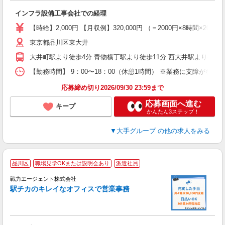
社
インフラ設備工事会社での経理
入
資
【時給】2,000円 【月収例】320,000円 （＝2000円×8時
ブ
東京都品川区東大井
休
歓
大井町駅より徒歩4分 青物横丁駅より徒歩11分 西大井駅より徒歩2
社
【勤務時間】 9：00〜18：00（休憩1時間） ※業務に支障がなけ
度
応募締め切り2026/09/30 23:59まで
応募画面へ進む
キープ
かんたん3ステップ！
▼大手グループ
の他の求人をみる
品川区
職場見学OKまたは説明会あり
派遣社員
戦力エージェント株式会社
気
駅チカのキレイなオフィスで営業事務
履
ブ
あ