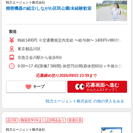
戦力エージェント株式会社
取
精密機器の組立/しながわ区民公園/未経験歓迎
履
ブ
あ
製造
時給1400円 ※交通費規定内支給 〜給与例〜 1400円×8時間=11,200円 
東京都品川区
京急立会川駅から徒歩8分
9:00〜17:45(実働7.5時間) 休憩75分間(昼休憩60分＋午後休憩1
応募締め切り2026/09/03 23:59まで
応募画面へ進む
キープ
かんたん3ステップ！
戦力エージェント株式会社
の他の求人をみる
品川区
職場見学OKまたは説明会あり
派遣社員
面
戦力エージェント株式会社