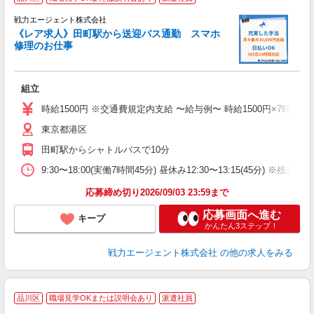
戦力エージェント株式会社
迎
《レア求人》田町駅から送迎バス通勤 スマホ
履
修理のお仕事
ブ
あ
組立
時給1500円 ※交通費規定内支給 〜給与例〜 時給1500円×7時間45分＝11
東京都港区
田町駅からシャトルバスで10分
9:30〜18:00(実働7時間45分) 昼休み12:30〜13:15(45分) 
応募締め切り2026/09/03 23:59まで
応募画面へ進む
キープ
かんたん3ステップ！
戦力エージェント株式会社
の他の求人をみる
品川区
職場見学OKまたは説明会あり
派遣社員