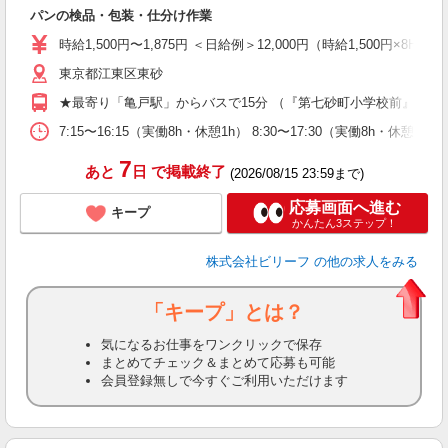
パンの検品・包装・仕分け作業
ブ
収
時給1,500円〜1,875円 ＜日給例＞12,000円（時給1,500円×8H）
型
め
東京都江東区東砂
★最寄り「亀戸駅」からバスで15分 （『第七砂町小学校前』より
7:15〜16:15（実働8h・休憩1h） 8:30〜17:30（実働8h・休憩
7
あと
日
で掲載終了
(2026/08/15 23:59まで)
応募画面へ進む
キープ
かんたん3ステップ！
株式会社ビリーフ
の他の求人をみる
「キープ」とは？
気になるお仕事をワンクリックで保存
まとめてチェック＆まとめて応募も可能
会員登録無しで今すぐご利用いただけます