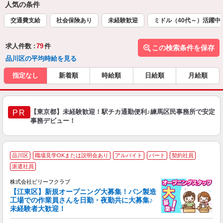
人気の条件
交通費支給
社会保険あり
未経験歓迎
ミドル（40代～）活躍中
求人件数 :
79
件
この検索条件を保存
品川区の平均時給を見る
指定なし
新着順
時給順
日給順
月給順
【東京都】未経験歓迎！駅チカ通勤便利♪練馬区民事務所で安定
PR
事務デビュー！
品川区
職場見学OKまたは説明会あり
アルバイト
パート
契約社員
派遣社員
堂
株式会社ビリーフクラブ
働
【江東区】新規オープニング大募集！パン製造
軽
工場での作業員さんを日勤・夜勤共に大募集♪
入
未経験者大歓迎！
た
第