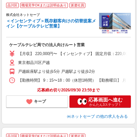
品川区
職場見学OKまたは説明会あり
派遣社員
株式会社ネットセーブ
＜インセンティブ＞既存顧客向けの切替提案メ
イン【ケーブルテレビ営業】
用
も
ケーブルテレビ局での法人向けルート営業
入
経
【月収】 220,000円〜 【インセンティブ】 固定月収：220,
ド
東京都品川区戸越
1
戸越銀座駅より徒歩5分 戸越駅より徒歩2分
な
制
【勤務時間】 9：15〜18：00（休憩1時間） 【勤務曜日】 月、
応募締め切り2026/09/30 23:59まで
応募画面へ進む
キープ
かんたん3ステップ！
㈱ネットセーブ
の他の求人をみる
品川区
職場見学OKまたは説明会あり
派遣社員