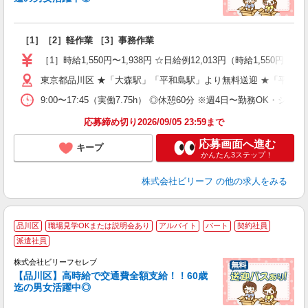
入
た
第
［1］［2］軽作業 ［3］事務作業
ブ
払
［1］時給1,550円〜1,938円 ☆日給例12,013円（時給1,550円×7.7
型
ッ
東京都品川区 ★「大森駅」「平和島駅」より無料送迎 ★「平和島
満
9:00〜17:45（実働7.75h） ◎休憩60分 ※週4日〜勤務OK・シフ
応募締め切り2026/09/05 23:59まで
応募画面へ進む
キープ
かんたん3ステップ！
株式会社ビリーフ
の他の求人をみる
品川区
職場見学OKまたは説明会あり
アルバイト
パート
契約社員
派遣社員
も
株式会社ビリーフセレブ
【品川区】高時給で交通費全額支給！！60歳
気
迄の男女活躍中◎
入
た