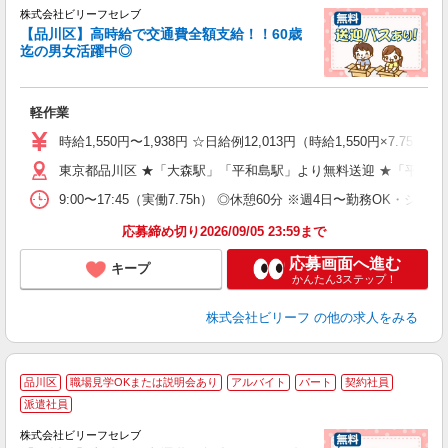
も
株式会社ビリーフセレブ
【品川区】高時給で交通費全額支給！！60歳
気
迄の男女活躍中◎
入
た
第
軽作業
ブ
払
時給1,550円〜1,938円 ☆日給例12,013円（時給1,550円×7.75h
型
ッ
東京都品川区 ★「大森駅」「平和島駅」より無料送迎 ★「平和島
満
9:00〜17:45（実働7.75h） ◎休憩60分 ※週4日〜勤務OK・シフ
応募締め切り2026/09/05 23:59まで
応募画面へ進む
キープ
かんたん3ステップ！
株式会社ビリーフ
の他の求人をみる
品川区
職場見学OKまたは説明会あり
アルバイト
パート
契約社員
派遣社員
も
株式会社ビリーフセレブ