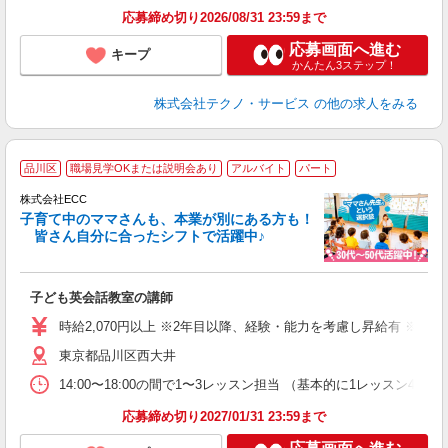
応募締め切り2026/08/31 23:59まで
応募画面へ進む
キープ
かんたん3ステップ！
株式会社テクノ・サービス
の他の求人をみる
＞
品川区
職場見学OKまたは説明会あり
アルバイト
パート
り
株式会社ECC
子育て中のママさんも、本業が別にある方も！
皆さん自分に合ったシフトで活躍中♪
に
子ども英会話教室の講師
職
活
時給2,070円以上 ※2年目以降、経験・能力を考慮し昇給有 ※他手
活
東京都品川区西大井
昼
セ
14:00〜18:00の間で1〜3レッスン担当 （基本的に1レッス
応募締め切り2027/01/31 23:59まで