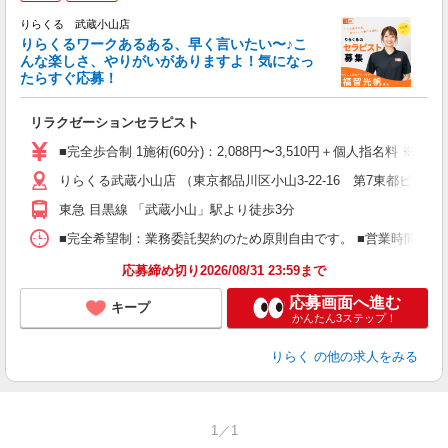
り
りらくる 武蔵小山店
た
りらくるワークあるある、早く言いたい〜♪こ
んな楽しさ、やりがいがありますよ！気になっ
ー
たらすぐ応募！
る
リラクゼーションセラピスト
入
た
■完全歩合制 1施術(60分)：2,088円〜3,510円＋個人指名料 ※
主
りらくる武蔵小山店 （東京都品川区小山3-22-16 第7東都ビル1-2
躍
額
東急 目黒線 「武蔵小山」駅より徒歩3分
間
ス
■完全希望制：業務委託契約のため原則自由です。 ■営業時間帯（9
K.
応募締め切り2026/08/31 23:59まで
応募画面へ進む
キープ
かんたん3ステップ！
りらく
の他の求人をみる
1／1