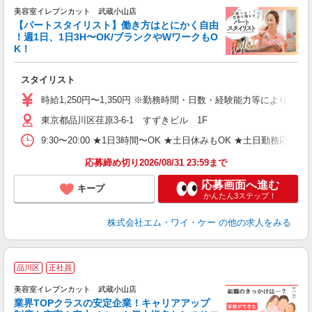
美容室イレブンカット 武蔵小山店
【パートスタイリスト】働き方はとにかく自由
！週1日、1日3H〜OK/ブランクやWワークもO
気
K！
スタイリスト
時給1,250円〜1,350円 ※勤務時間・日数・経験能力等により考慮
東京都品川区荏原3-6-1 すずきビル 1F
9:30〜20:00 ★1日3時間〜OK ★土日休みもOK ★土日勤務応相
応募締め切り2026/08/31 23:59まで
応募画面へ進む
キープ
かんたん3ステップ！
株式会社エム・ワイ・ケー
の他の求人をみる
品川区
正社員
美容室イレブンカット 武蔵小山店
業界TOPクラスの安定企業！キャリアアップ
っ