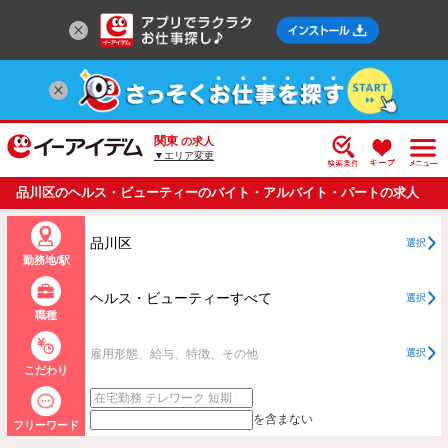
関東
の求人
▼エリア変更
品川区のヘルス・ビューティーのバイト・アルバイト・パートの求人
情報一覧
品川区
選択
勤務地/駅
ヘルス・ビューティーすべて
選択
職種
雇用形態、給与、特徴、その他
選択
こだわり
を含まない
フリーワード