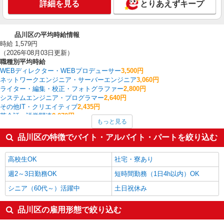
詳細を見る
とりあえずキープ
品川区の平均時給情報
時給 1,579円
（2026年08月03日更新）
職種別平均時給
WEBディレクター・WEBプロデューサー
3,500円
ネットワークエンジニア・サーバーエンジニア
3,060円
ライター・編集・校正・フォトグラファー
2,800円
システムエンジニア・プログラマー
2,640円
その他IT・クリエイティブ
2,435円
英会話・語学関連
2,070円
もっと見る
ヘルプデスク・ユーザーサポート
1,911円
経理・人事・労務・総務・法務
1,871円
品川区の特徴でバイト・アルバイト・パートを絞り込む
コールセンター
1,855円
看護師・保健師・看護助手・助産師
1,836円
高校生OK
社宅・寮あり
品川区の他の職種の平均時給を見る
週2～3日勤務OK
短時間勤務（1日4h以内）OK
シニア（60代～）活躍中
土日祝休み
品川区の雇用形態で絞り込む