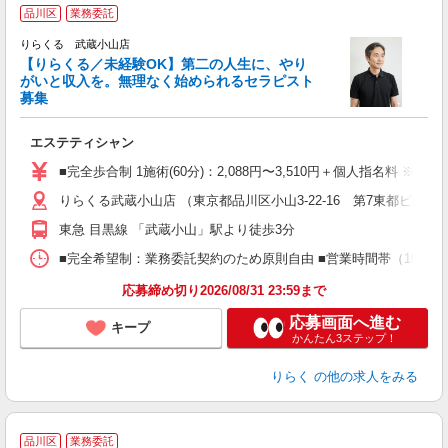
品川区
業務委託
りらくる 武蔵小山店
【りらくる／未経験OK】第二の人生に、やり
がいと収入を。無理なく始められるセラピスト
募集
つ
エステティシャン
入
た
■完全歩合制 1施術(60分)：2,088円〜3,510円＋個人指名料 ※
主
りらくる武蔵小山店 （東京都品川区小山3-22-16 第7東都ビル1-2
躍
額
東急 目黒線 「武蔵小山」駅より徒歩3分
間
ス
■完全希望制：業務委託契約のため原則自由 ■営業時間帯（10:00
K.
応募締め切り2026/08/31 23:59まで
応募画面へ進む
キープ
かんたん3ステップ！
りらく
の他の求人をみる
品川区
業務委託