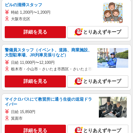
ビルの清掃スタッフ
時給 1,200円〜1,200円
大阪市北区
詳細を見る
とりあえずキープ
警備員スタッフ（イベント、道路、商業施設、
大型駐車場、JR列車見張りなど）
日給 11,000円〜12,100円
栃木市・小山市・さいたま市西区・さいたま市岩槻区・久喜市・蓮田
詳細を見る
とりあえずキープ
マイクロバスにて教習所に通う生徒の送迎ドラ
イバー
日給 15,850円
箕面市
詳細を見る
とりあえずキープ