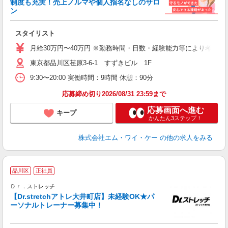
制度も充実！売上ノルマや個人指名なしのサロ
夏
ン
＜
に
スタイリスト
昇
月給30万円〜40万円 ※勤務時間・日数・経験能力等により考慮し
東京都品川区荏原3-6-1 すずきビル 1F
9:30〜20:00 実働時間：9時間 休憩：90分
応募締め切り2026/08/31 23:59まで
応募画面へ進む
キープ
かんたん3ステップ！
株式会社エム・ワイ・ケー
の他の求人をみる
◆
品川区
正社員
Ｄｒ．ストレッチ
【Dr.stretchアトレ大井町店】未経験OK★パ
ーソナルトレーナー募集中！
勤