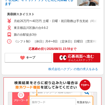
択
ます
昇
美容師スタイリスト
月給26万円〜40万円 土曜・日曜・祝日勤務は手当支給（時給換算1
東京都品川区旗の台4-6-2
旗の台駅徒歩3分
《シフト制》 ［休日］月4〜8日 ［定休日］日曜日 ［営業時間］9
応募締め切り2026/08/31 23:59まで
応募画面へ進む
キープ
かんたん3ステップ！
株式会社ハクブン
の他の求人をみる