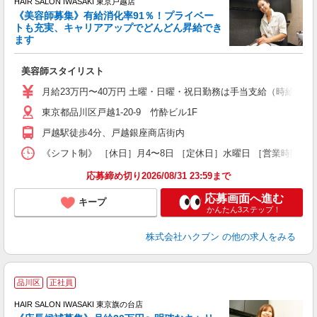
HAIR SALON IWASAKI 東京戸越店
《美容師募集》有給消化率91％！プライベー
トも充実、キャリアアップでどんどん昇給でき
択
ます
昇
美容師スタイリスト
月給23万円〜40万円 土曜・日曜・祝日勤務は手当支給（時給換算1
東京都品川区戸越1-20-9 竹酔ビル1F
戸越駅徒歩4分、戸越銀座商店街内
《シフト制》 ［休日］月4〜8日 ［定休日］水曜日 ［営業時間］9
応募締め切り2026/08/31 23:59まで
応募画面へ進む
キープ
かんたん3ステップ！
株式会社ハクブン
の他の求人をみる
品川区
正社員
ボ
HAIR SALON IWASAKI 東京旗の台店