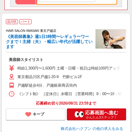
品川区
パート
す
HAIR SALON IWASAKI 東京戸越店
《美容師募集》週1日3時間〜レギュラーワー
クまで！主婦（夫）・幅広い年代が活躍してい
ます
未
美容師スタイリスト
時給1,300円〜1,600円 土曜・日曜・祝日は時給100円アップ ※
東京都品川区戸越1-20-9 竹酔ビル1F
戸越駅徒歩4分、戸越銀座商店街内
《シフト制》 ［定休日］水曜日 ［営業時間］9：00〜18：00 【
応募締め切り2026/08/31 23:59まで
応募画面へ進む
キープ
かんたん3ステップ！
株式会社ハクブン
の他の求人をみる