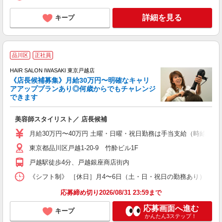
詳細を見る
キープ
品川区
正社員
ボ
HAIR SALON IWASAKI 東京戸越店
《店長候補募集》月給30万円〜明確なキャリ
アアッププランあり◎何歳からでもチャレンジ
く
できます
年
昇
美容師スタイリスト／ 店長候補
月給30万円〜40万円 土曜・日曜・祝日勤務は手当支給（時給換算1
東京都品川区戸越1-20-9 竹酔ビル1F
戸越駅徒歩4分、戸越銀座商店街内
《シフト制》 ［休日］月4〜6日（土・日・祝日の勤務あり） ［定休
応募締め切り2026/08/31 23:59まで
応募画面へ進む
キープ
かんたん3ステップ！