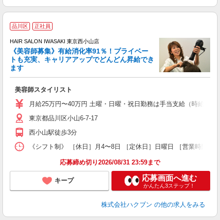
品川区
正社員
HAIR SALON IWASAKI 東京西小山店
《美容師募集》有給消化率91％！プライベー
トも充実、キャリアアップでどんどん昇給でき
択
ます
昇
美容師スタイリスト
月給25万円〜40万円 土曜・日曜・祝日勤務は手当支給（時給換算1
東京都品川区小山6-7-17
西小山駅徒歩3分
《シフト制》 ［休日］月4〜8日 ［定休日］日曜日 ［営業時間］1
応募締め切り2026/08/31 23:59まで
応募画面へ進む
キープ
かんたん3ステップ！
株式会社ハクブン
の他の求人をみる