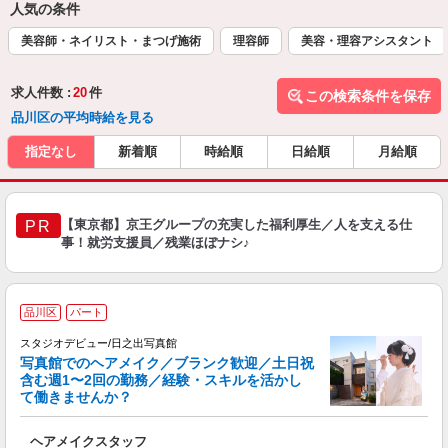
人気の条件
美容師・ネイリスト・まつげ施術
理容師
美容・理容アシスタント
求人件数 :
20
件
この検索条件を保存
品川区の平均時給を見る
指定なし
新着順
時給順
日給順
月給順
【東京都】京王グループの充実した福利厚生／人を支える仕
PR
事！就労支援員／残業ほぼナシ♪
品川区
パート
スタジオデビュー/日之出写真館
写真館でのヘアメイク／ブランク歓迎／土日祝
含む週1〜2回の勤務／経験・スキルを活かし
て働きませんか？
い
ヘアメイクスタッフ