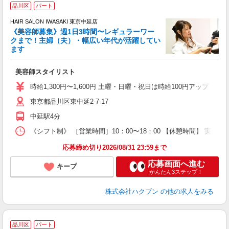
品川区
パート
す
HAIR SALON IWASAKI 東京中延店
《美容師募集》週1日3時間〜レギュラーワー
クまで！主婦（夫）・幅広い年代が活躍してい
ます
未
美容師スタイリスト
時給1,300円〜1,600円 土曜・日曜・祝日は時給100円アップ ※
東京都品川区東中延2-7-17
中延駅4分
《シフト制》 ［営業時間］10：00〜18：00 【休憩時間】 実働
応募締め切り2026/08/31 23:59まで
応募画面へ進む
キープ
かんたん3ステップ！
株式会社ハクブン
の他の求人をみる
品川区
パート
す