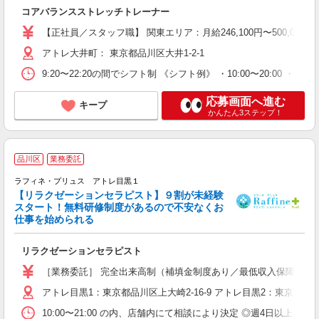
未
コアバランスストレッチトレーナー
ム
あ
【正社員／スタッフ職】 関東エリア：月給246,100円〜500,000
アトレ大井町： 東京都品川区大井1-2-1
9:20〜22:20の間でシフト制 《シフト例》 ・10:00〜20:00 ・
応募画面へ進む
キープ
かんたん3ステップ！
品川区
業務委託
ラフィネ・プリュス アトレ目黒１
【リラクゼーションセラピスト】９割が未経験
スタート！無料研修制度があるので不安なくお
仕事を始められる
て
未
リラクゼーションセラピスト
あ
［業務委託］ 完全出来高制（補填金制度あり／最低収入保障） 報酬2,19
アトレ目黒1：東京都品川区上大崎2-16-9 アトレ目黒2：東京都品川区
10:00〜21:00 の内、店舗内にて相談により決定 ◎週4日以上、