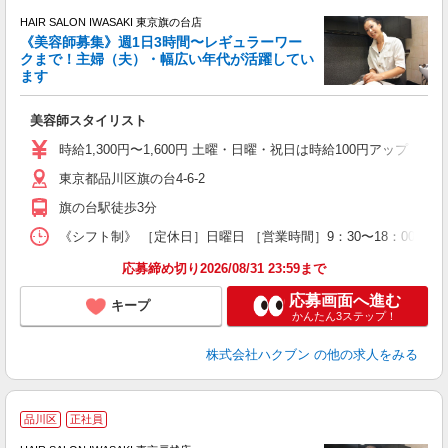
HAIR SALON IWASAKI 東京旗の台店
《美容師募集》週1日3時間〜レギュラーワー
クまで！主婦（夫）・幅広い年代が活躍してい
ます
未
美容師スタイリスト
時給1,300円〜1,600円 土曜・日曜・祝日は時給100円アップ ※
東京都品川区旗の台4-6-2
旗の台駅徒歩3分
《シフト制》 ［定休日］日曜日 ［営業時間］9：30〜18：00 【
応募締め切り2026/08/31 23:59まで
応募画面へ進む
キープ
かんたん3ステップ！
株式会社ハクブン
の他の求人をみる
品川区
正社員