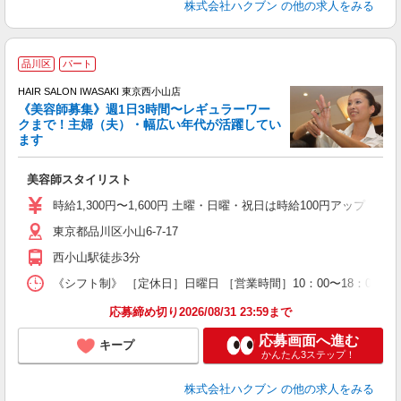
株式会社ハクブン
の他の求人をみる
品川区
パート
す
HAIR SALON IWASAKI 東京西小山店
《美容師募集》週1日3時間〜レギュラーワー
クまで！主婦（夫）・幅広い年代が活躍してい
ます
未
美容師スタイリスト
時給1,300円〜1,600円 土曜・日曜・祝日は時給100円アップ ※
東京都品川区小山6-7-17
西小山駅徒歩3分
《シフト制》 ［定休日］日曜日 ［営業時間］10：00〜18：00 
応募締め切り2026/08/31 23:59まで
応募画面へ進む
キープ
かんたん3ステップ！
株式会社ハクブン
の他の求人をみる