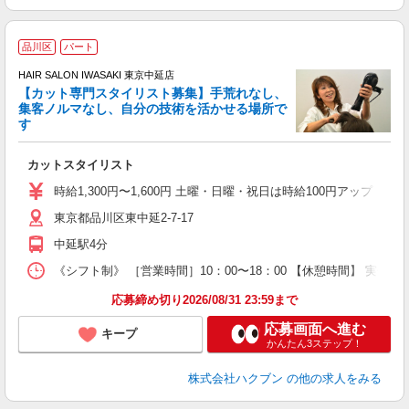
品川区
パート
HAIR SALON IWASAKI 東京中延店
【カット専門スタイリスト募集】手荒れなし、
集客ノルマなし、自分の技術を活かせる場所で
る
す
未
カットスタイリスト
時給1,300円〜1,600円 土曜・日曜・祝日は時給100円アップ ※
東京都品川区東中延2-7-17
中延駅4分
《シフト制》 ［営業時間］10：00〜18：00 【休憩時間】 実働
応募締め切り2026/08/31 23:59まで
応募画面へ進む
キープ
かんたん3ステップ！
株式会社ハクブン
の他の求人をみる