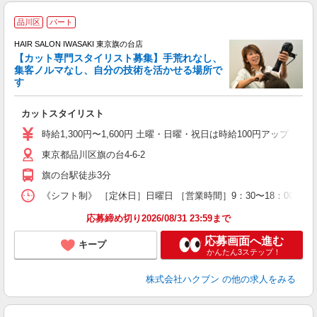
品川区
パート
HAIR SALON IWASAKI 東京旗の台店
【カット専門スタイリスト募集】手荒れなし、
集客ノルマなし、自分の技術を活かせる場所で
る
す
未
カットスタイリスト
時給1,300円〜1,600円 土曜・日曜・祝日は時給100円アップ ※
東京都品川区旗の台4-6-2
旗の台駅徒歩3分
《シフト制》 ［定休日］日曜日 ［営業時間］9：30〜18：00 【
応募締め切り2026/08/31 23:59まで
応募画面へ進む
キープ
かんたん3ステップ！
株式会社ハクブン
の他の求人をみる