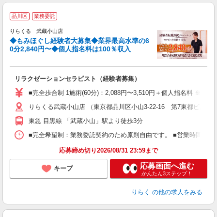
◆
品川区
業務委託
円
りらくる 武蔵小山店
◆もみほぐし経験者大募集◆業界最高水準の6
0分2,840円〜◆個人指名料は100％収入
に
間
リラクゼーションセラピスト（経験者募集）
入
た
■完全歩合制 1施術(60分)：2,088円〜3,510円＋個人指名料 
主
りらくる武蔵小山店 （東京都品川区小山3-22-16 第7東都ビル1-2
躍
額
東急 目黒線 「武蔵小山」駅より徒歩3分
間
ス
■完全希望制：業務委託契約のため原則自由です。 ■営業時間帯（9
K.
応募締め切り2026/08/31 23:59まで
応募画面へ進む
キープ
かんたん3ステップ！
りらく
の他の求人をみる