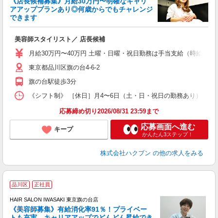
《店長候補募集》月給30万円〜明確なキャリ
アアッププランあり◎何歳からでもチャレンジ
く
できます
年
昇
美容師スタイリスト／ 店長候補
月給30万円〜40万円 土曜・日曜・祝日勤務は手当支給（時給換算1
東京都品川区旗の台4-6-2
旗の台駅徒歩3分
《シフト制》 ［休日］月4〜6日（土・日・祝日の勤務あり） ［店舗
応募締め切り2026/08/31 23:59まで
応募画面へ進む
キープ
かんたん3ステップ！
株式会社ハクブン
の他の求人をみる
品川区
正社員
HAIR SALON IWASAKI 東京旗の台店
《美容師募集》有給消化率91％！プライベー
トも充実、キャリアアップでどんどん昇給でき