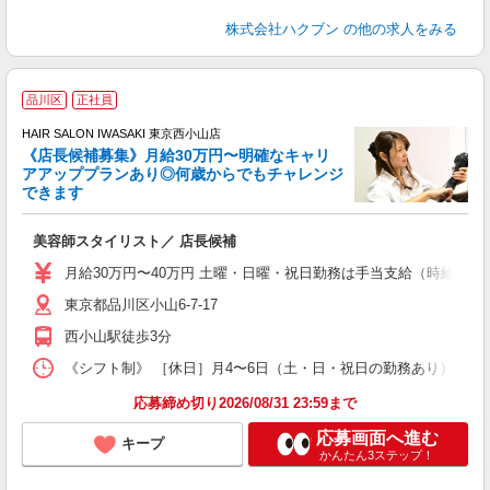
株式会社ハクブン
の他の求人をみる
品川区
正社員
ボ
HAIR SALON IWASAKI 東京西小山店
《店長候補募集》月給30万円〜明確なキャリ
アアッププランあり◎何歳からでもチャレンジ
く
できます
年
昇
美容師スタイリスト／ 店長候補
月給30万円〜40万円 土曜・日曜・祝日勤務は手当支給（時給換算1
東京都品川区小山6-7-17
西小山駅徒歩3分
《シフト制》 ［休日］月4〜6日（土・日・祝日の勤務あり） ［店舗
応募締め切り2026/08/31 23:59まで
応募画面へ進む
キープ
かんたん3ステップ！