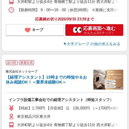
大井町駅より徒歩4分 青物横丁駅より徒歩11分 西大井駅より徒歩2
ぼ
休
【勤務時間】 9：00〜18：00（休憩1時間） ※業務に支障がなけ
応募締め切り2026/09/30 23:59まで
応募画面へ進む
キープ
かんたん3ステップ！
▼大手グループ
の他の求人をみる
品川区
派遣社員
株式会社ネットセーブ
【経理アシスタント】15時までの時短や＆お
休み相談OK！＜業界未経験OK＞
可
行
インフラ設備工事会社での経理アシスタント（時短スタッフ）
入
【時給】1,700円 【月収例】 1) 136,000円 （＝1700円×4時
迎
東京都品川区東大井
み
結
大井町駅より徒歩4分 青物横丁駅より徒歩11分 西大井駅より徒歩2
ぼ