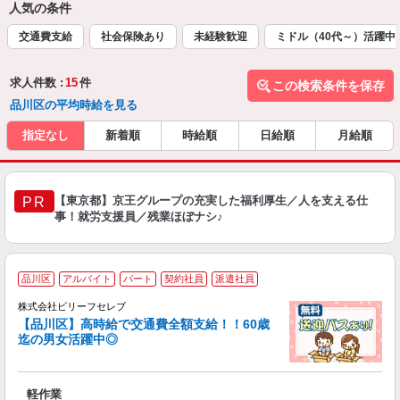
人気の条件
交通費支給
社会保険あり
未経験歓迎
ミドル（40代～）活躍中
求人件数 :
15
件
この検索条件を保存
品川区の平均時給を見る
指定なし
新着順
時給順
日給順
月給順
【東京都】京王グループの充実した福利厚生／人を支える仕
PR
事！就労支援員／残業ほぼナシ♪
品川区
アルバイト
パート
契約社員
派遣社員
株式会社ビリーフセレブ
も
【品川区】高時給で交通費全額支給！！60歳
迄の男女活躍中◎
気
入
た
軽作業
第