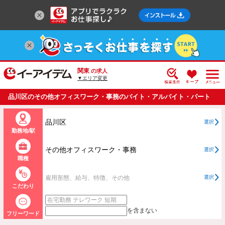
関東
の求人
▼エリア変更
品川区のその他オフィスワーク・事務のバイト・アルバイト・パート
の求人情報一覧
品川区
選択
勤務地/駅
その他オフィスワーク・事務
選択
職種
雇用形態、給与、特徴、その他
選択
こだわり
を含まない
フリーワード