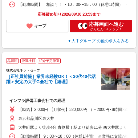
実
【勤務時間】 相談可！ ・10：00〜15：00（休憩1時間） ・9
応募締め切り2026/09/30 23:59まで
応募画面へ進む
キープ
かんたん3ステップ！
▼大手グループ
の他の求人をみる
品川区
派遣社員
紹介予定派遣
株式会社ネットセーブ
［正社員前提］業界未経験OK！＜30代40代活
躍＞安定の大手G会社で【経理】
B
社
インフラ設備工事会社での経理
入
資
【時給】2,000円 【月収例】320,000円 （＝2000円×8時
ブ
東京都品川区東大井
休
歓
大井町駅より徒歩4分 青物横丁駅より徒歩11分 西大井駅より徒歩2
社
【勤務時間】 9：00〜18：00（休憩1時間） ※業務に支障がなけ