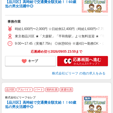
も
【品川区】高時給で交通費全額支給！！60歳
迄の男女活躍中◎
気
入
た
事務作業
第
ブ
時給1,600円〜2,000円 ☆日給例12,400円（時給1,600円×7.75h
払
東京都品川区 ★「大森駅」「平和島駅」より無料送迎 ★「平和島
型
ッ
9:00〜17:45（実働7.75h） ◎休憩60分 ※週4日〜勤務OK・シフ
満
応募締め切り2026/09/05 23:59まで
応募画面へ進む
キープ
かんたん3ステップ！
株式会社ビリーフ
の他の求人をみる
品川区
アルバイト
パート
契約社員
派遣社員
株式会社ビリーフセレブ
い
【品川区】高時給で交通費全額支給！！60歳
迄の男女活躍中◎
は