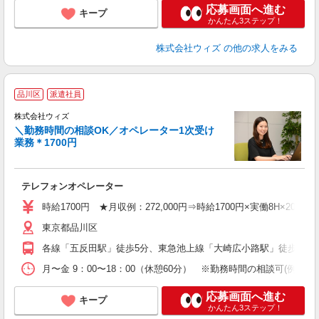
応募画面へ進む
キープ
かんたん3ステップ！
株式会社ウィズ
の他の求人をみる
品川区
派遣社員
ン
株式会社ウィズ
＼勤務時間の相談OK／オペレーター1次受け
業務＊1700円
就
入
テレフォンオペレーター
未
婦
時給1700円 ★月収例：272,000円⇒時給1700円×実働8H×20日と
～
東京都品川区
自
社
各線「五反田駅」徒歩5分、東急池上線「大崎広小路駅」徒歩1分
月〜金 9：00〜18：00（休憩60分） ※勤務時間の相談可(例；9：
応募画面へ進む
キープ
かんたん3ステップ！