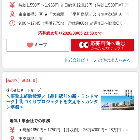
ブ
時給1,550円〜1,938円 ☆日給例12,013円（時給1,550円×7.75h
払
東京都品川区 ★「大森駅」「平和島駅」より無料送迎 ★「平和島
型
ッ
9:00〜17:45（実働7.75h） ◎休憩60分 ※週4日〜勤務OK・シフ
満
応募締め切り2026/09/05 23:59まで
応募画面へ進む
キープ
かんたん3ステップ！
株式会社ビリーフ
の他の求人をみる
品川区
派遣社員
株式会社ネットセーブ
＼事務未経験歓迎／【品川駅前の新・ランドマ
ーク】街づくりプロジェクトを支える＜カンタ
ン事務＞
E
入
電気工事会社での事務
入
▼時給1650円〜1750円 【月収例】 26万4000円〜28万円（＝
迎
東京都品川区
ル