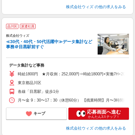
株式会社ウィズ
の他の求人をみる
品川区
派遣社員
株式会社ウィズ
≪30代・40代・50代活躍中≫データ集計など
事務＠目黒駅前すぐ
の
データ集計など事務
入
経
時給1800円 ★月収例：252,000円⇒時給1800円×実働7H×20日と
歴
東京都品川区
躍
煙
各線「目黒駅」徒歩1分
勤
月〜金 9：30〜17：30（休憩60分） 【残業時間】月〜3時間
応募画面へ進む
キープ
かんたん3ステップ！
株式会社ウィズ
の他の求人をみる