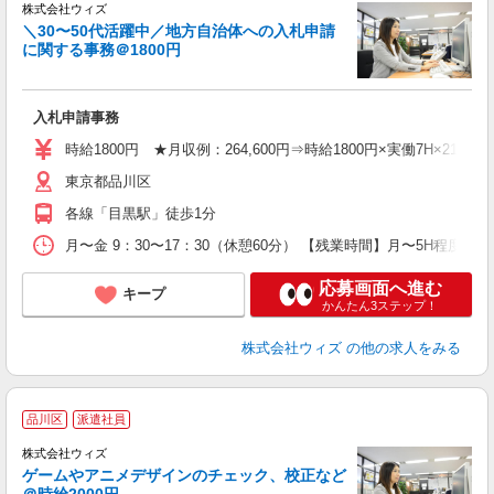
株式会社ウィズ
＼30〜50代活躍中／地方自治体への入札申請
に関する事務＠1800円
店
W
入札申請事務
性
ル
時給1800円 ★月収例：264,600円⇒時給1800円×実働7H×21日
休
東京都品川区
残
度
各線「目黒駅」徒歩1分
月〜金 9：30〜17：30（休憩60分） 【残業時間】月〜5H程
応募画面へ進む
キープ
かんたん3ステップ！
株式会社ウィズ
の他の求人をみる
品川区
派遣社員
株式会社ウィズ
ゲームやアニメデザインのチェック、校正など