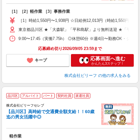
入
た
［1］［2］軽作業 ［3］事務作業
第
ブ
［1］時給1,550円〜1,938円 ☆日給例12,013円（時給1,550円×7.7
払
東京都品川区 ★「大森駅」「平和島駅」より無料送迎 ★「平和島
型
ッ
9:00〜17:45（実働7.75h） ◎休憩60分 ※週4日〜勤務OK・シフ
満
応募締め切り2026/09/05 23:59まで
応募画面へ進む
キープ
かんたん3ステップ！
株式会社ビリーフ
の他の求人をみる
品川区
アルバイト
パート
契約社員
派遣社員
株式会社ビリーフセレブ
も
【品川区】高時給で交通費全額支給！！60歳
迄の男女活躍中◎
気
入
た
軽作業
第