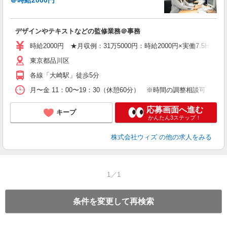
＠時給2000円
囲
即
フ
デザインやテキストなどの監修業務＠事務
時
結
時給2000円 ★月収例：31万5000円：時給2000円×実働7.5H×21
社
東京都品川区
各線「大崎駅」徒歩5分
月〜金 11：00〜19：30（休憩60分） ※時間の調整相談可 【
応募画面へ進む
キープ
かんたん3ステップ！
株式会社ウィズ
の他の求人をみる
1／1
条件を変更して再検索