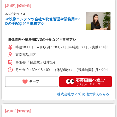
品川区
派遣社員
ャ
株式会社ウィズ
≪映像コンテンツ会社≫映像管理や業務用DV
Dの手配など＊事務アシ
す
映像管理や業務用DVDの手配など＊事務アシ
即
時給1800円 ★月収例：283,500円⇒時給1800円×実働7.5時間×21
迎
東京都品川区
収
煙
JR各線「目黒駅」徒歩1分
会
月〜金 9：30〜18：00 （休憩60分） 【残業時間】月〜20H
応募画面へ進む
キープ
かんたん3ステップ！
株式会社ウィズ
の他の求人をみる
品川区
派遣社員