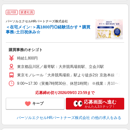
な
品川区
派遣社員
パーソルエクセルHRパートナーズ株式会社
＜在宅メイン↑＞高1800円◎経験活かす＊購買
事務♪土日祝休み☆
ど
購買事務のオシゴト
未
時給1,800円
東京都品川区／最寄駅：大井競馬場前駅、立会川駅
東京モノレール「大井競馬場前」駅より徒歩2分 京急本線「立会川
9:00〜17:30（実働7時間30分、休憩1時間） ※残業：月10
応募締め切り2026/09/03 23:59まで
応募画面へ進む
キープ
かんたん3ステップ！
パーソルエクセルHRパートナーズ株式会社
の他の求人をみる