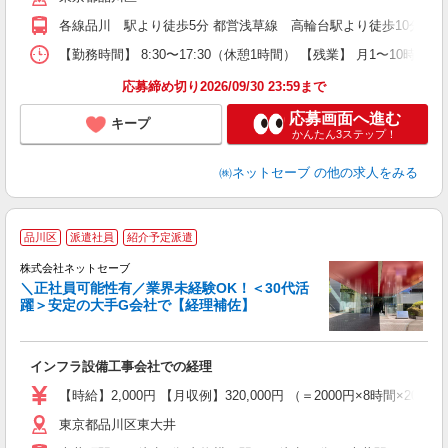
間
各線品川 駅より徒歩5分 都営浅草線 高輪台駅より徒歩10分
通
【勤務時間】 8:30〜17:30（休憩1時間） 【残業】 月1〜1
会
応募締め切り2026/09/30 23:59まで
応募画面へ進む
キープ
かんたん3ステップ！
㈱ネットセーブ
の他の求人をみる
品川区
派遣社員
紹介予定派遣
株式会社ネットセーブ
＼正社員可能性有／業界未経験OK！＜30代活
躍＞安定の大手G会社で【経理補佐】
B
社
インフラ設備工事会社での経理
入
【時給】2,000円 【月収例】320,000円 （＝2000円×8時
迎
東京都品川区東大井
休