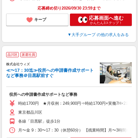
度
応募締め切り2026/09/30 23:59まで
応募画面へ進む
キープ
かんたん3ステップ！
▼大手グループ
の他の求人をみる
品川区
派遣社員
株式会社ウィズ
≪〜17：30迄≫役所への申請書作成サポート
など事務＠目黒駅前すぐ
建
役所への申請書作成サポートなど事務
入
時給1700円 ★月収例：249,900円⇒時給1700円×実働7H×21日と
迎
東京都品川区
収
煙
各線「目黒駅」徒歩1分
交
月〜金 9：30〜17：30（休憩60分） 【残業時間】月〜3時間