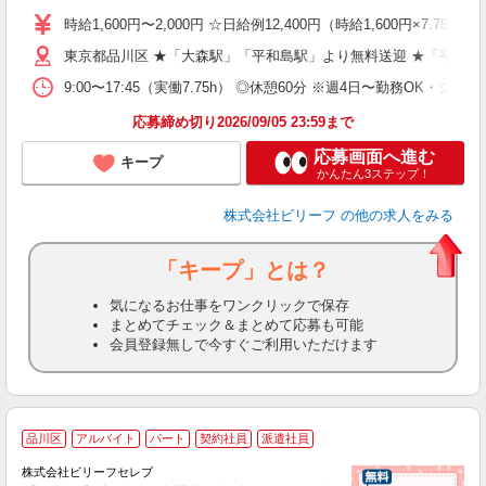
ブ
時給1,600円〜2,000円 ☆日給例12,400円（時給1,600円×7.75h
払
東京都品川区 ★「大森駅」「平和島駅」より無料送迎 ★「平和島
型
ッ
9:00〜17:45（実働7.75h） ◎休憩60分 ※週4日〜勤務OK・シフ
満
応募締め切り2026/09/05 23:59まで
応募画面へ進む
キープ
かんたん3ステップ！
株式会社ビリーフ
の他の求人をみる
「キープ」とは？
気になるお仕事をワンクリックで保存
まとめてチェック＆まとめて応募も可能
会員登録無しで今すぐご利用いただけます
品川区
アルバイト
パート
契約社員
派遣社員
株式会社ビリーフセレブ