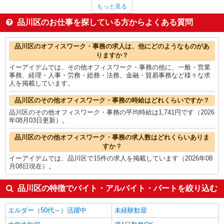
英会話・語学関連
2,070円
もっと見る
ヘルプデスク・ユーザーサポート
1,911円
経理・人事・労務・総務・法務
1,871円
品川区のお仕事を探している方からよくある質問
コールセンター
1,855円
看護師・保健師・看護助手・助産師
1,836円
品川区の他の職種の平均時給を見る
品川区のオフィスワーク・事務の求人は、他にどのようなものがあ
りますか？
イーアイデムでは、その他オフィスワーク・事務の他に、一般・営業
事務、経理・人事・労務・総務・法務、金融・貿易事務など様々な求
人を掲載しています。
品川区のその他オフィスワーク・事務の時給はどれくらいですか？
品川区のその他オフィスワーク・事務の平均時給は1,741円です（2026
年08月03日更新）。
品川区のその他オフィスワーク・事務の求人数はどれくらいありま
すか？
イーアイデムでは、品川区で15件の求人を掲載しています（2026年08
月08日現在）。
品川区の特徴でバイト・アルバイト・パートを絞り込む
エルダー（50代～）活躍中
未経験歓迎