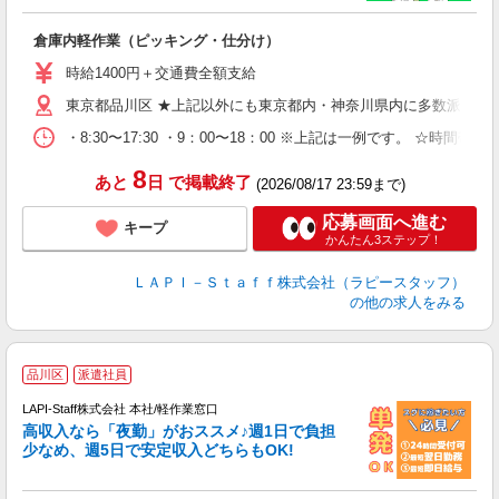
す
倉庫内軽作業（ピッキング・仕分け）
入
者
時給1400円＋交通費全額支給
問
東京都品川区 ★上記以外にも東京都内・神奈川県内に多数派遣先
以
～
・8:30〜17:30 ・9：00〜18：00 ※上記は一例です。
内
8
あと
日
で掲載終了
(2026/08/17 23:59まで)
応募画面へ進む
キープ
かんたん3ステップ！
ＬＡＰＩ－Ｓｔａｆｆ株式会社（ラピースタッフ）
の他の求人をみる
品川区
派遣社員
LAPI-Staff株式会社 本社/軽作業窓口
高収入なら「夜勤」がおススメ♪週1日で負担
ど
少なめ、週5日で安定収入どちらもOK!