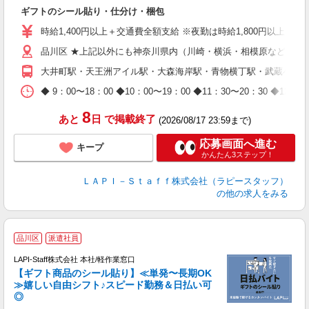
期
ギフトのシール貼り・仕分け・梱包
入
量
時給1,400円以上＋交通費全額支給 ※夜勤は時給1,800円以上（深夜手
迎
品川区 ★上記以外にも神奈川県内（川崎・横浜・相模原など）に
給
期
大井町駅・天王洲アイル駅・大森海岸駅・青物横丁駅・武蔵小山
休
日
◆ 9：00〜18：00 ◆10：00〜19：00 ◆11：30〜2
タ
8
あと
日
で掲載終了
(2026/08/17 23:59まで)
応募画面へ進む
キープ
かんたん3ステップ！
ＬＡＰＩ－Ｓｔａｆｆ株式会社（ラピースタッフ）
の他の求人をみる
品川区
派遣社員
LAPI-Staff株式会社 本社/軽作業窓口
【ギフト商品のシール貼り】≪単発〜長期OK
≫嬉しい自由シフト♪スピード勤務＆日払い可
◎