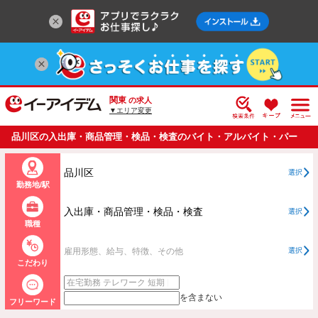
関東
の求人
▼エリア変更
品川区の入出庫・商品管理・検品・検査のバイト・アルバイト・パー
トの求人情報一覧
品川区
選択
勤務地/駅
入出庫・商品管理・検品・検査
選択
職種
雇用形態、給与、特徴、その他
選択
こだわり
を含まない
フリーワード