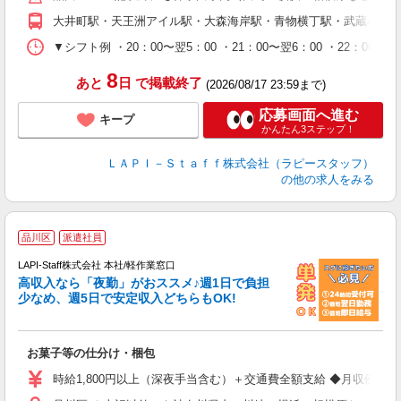
期
大井町駅・天王洲アイル駅・大森海岸駅・青物横丁駅・武蔵小山
休
シ
▼シフト例 ・20：00〜翌5：00 ・21：00〜翌6：00 ・
深
8
あと
日
で掲載終了
(2026/08/17 23:59まで)
応募画面へ進む
キープ
かんたん3ステップ！
ＬＡＰＩ－Ｓｔａｆｆ株式会社（ラピースタッフ）
の他の求人をみる
品川区
派遣社員
LAPI-Staff株式会社 本社/軽作業窓口
高収入なら「夜勤」がおススメ♪週1日で負担
ど
少なめ、週5日で安定収入どちらもOK!
マ
お菓子等の仕分け・梱包
入
量
時給1,800円以上（深夜手当含む）＋交通費全額支給 ◆月収例 316,8
迎