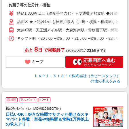
マ
お菓子等の仕分け・梱包
入
量
時給1,800円以上（深夜手当含む）＋交通費全額支給 ◆月収例 316,8
迎
品川区 ★上記以外にも神奈川県内（川崎・横浜・相模原など）に
給
期
大井町駅・天王洲アイル駅・大森海岸駅・青物横丁駅・武蔵小山
休
シ
▼シフト例 ・20：00〜翌5：00 ・21：00〜翌6：00 ・
深
8
あと
日
で掲載終了
(2026/08/17 23:59まで)
応募画面へ進む
キープ
かんたん3ステップ！
ＬＡＰＩ－Ｓｔａｆｆ株式会社（ラピースタッフ）
の他の求人をみる
品川区
アルバイト
パート
株式会社バイトレ（ADM810903GT04）
く
日払いOK！好きな時間でサクッと働けるスキ
マバイト多数！単発や短時間＆常時1万件以上
☆
の求人アリ！