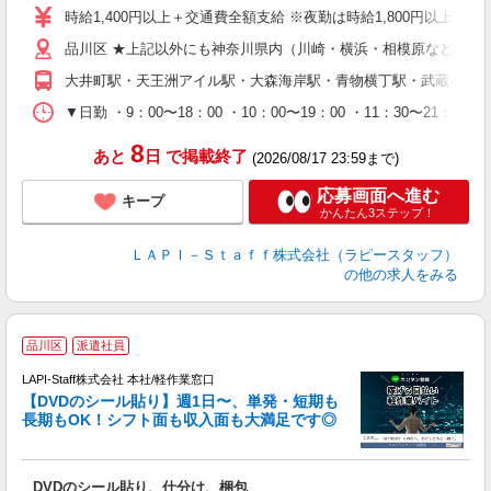
迎
時給1,400円以上＋交通費全額支給 ※夜勤は時給1,800円以上（深夜手
給
品川区 ★上記以外にも神奈川県内（川崎・横浜・相模原など）に
期
休
大井町駅・天王洲アイル駅・大森海岸駅・青物横丁駅・武蔵小山
日
タ
▼日勤 ・9：00〜18：00 ・10：00〜19：00 ・11：3
8
あと
日
で掲載終了
(2026/08/17 23:59まで)
応募画面へ進む
キープ
かんたん3ステップ！
ＬＡＰＩ－Ｓｔａｆｆ株式会社（ラピースタッフ）
の他の求人をみる
＼
品川区
派遣社員
LAPI-Staff株式会社 本社/軽作業窓口
【DVDのシール貼り】週1日〜、単発・短期も
長期もOK！シフト面も収入面も大満足です◎
働
DVDのシール貼り、仕分け、梱包