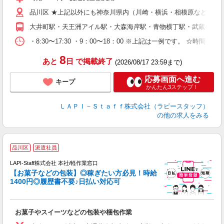
問
品川区 ★上記以外にも神奈川県内（川崎・横浜・相模原など）に
以
～
大井町駅・天王洲アイル駅・大森海岸駅・青物横丁駅・武蔵小山
内
・8:30〜17:30 ・9：00〜18：00 ※上記は一例です。
8
あと
日
で掲載終了
(2026/08/17 23:59まで)
応募画面へ進む
キープ
かんたん3ステップ！
ＬＡＰＩ－Ｓｔａｆｆ株式会社（ラピースタッフ）
の他の求人をみる
品川区
派遣社員
LAPI-Staff株式会社 本社/軽作業窓口
【お菓子などの包装】◎稼ぎたい方必見！時給
1400円◎履歴書不要♪日払い対応可
た
お菓子やスイーツなどの包装や梱包作業
入
量