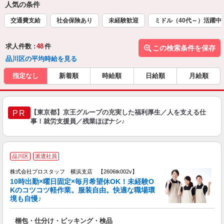
人気の条件
交通費支給
社会保険あり
未経験歓迎
ミドル（40代～）活躍中
求人件数 :
48
件
この検索条件を保存
品川区の平均時給を見る
指定なし
新着順
時給順
日給順
月給順
【東京都】京王グループの充実した福利厚生／人を支える仕
PR
事！就労支援員／残業ほぼナシ♪
品川区
派遣社員
株式会社プロスタッフ 横浜支店 【2606tk002v】
10時出勤×曜日固定×毎月希望休OK！未経験O
Kのコツコツ軽作業。服装自由。快適な職場環
境も自慢♪
ン
梱包・仕分け・ピッキング・検品
給