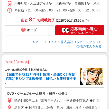
期
大井町駅・天王洲アイル駅・大森海岸駅・青物横丁駅・武蔵小山
休
シ
▼夜勤 ・20：00〜翌5：00 ・21：00〜翌6：00 ・22
深
8
あと
日
で掲載終了
(2026/08/17 23:59まで)
応募画面へ進む
キープ
かんたん3ステップ！
ＬＡＰＩ－Ｓｔａｆｆ株式会社（ラピースタッフ）
の他の求人をみる
品川区
派遣社員
で
LAPI-Staff株式会社 本社/軽作業窓口
【深夜で月収31万円可】短期・単発OK！夜勤
で稼げるシンプル軽作業！日払い＆履歴書不要
♪
か
DVD・ゲームのシール貼り・梱包・仕分け
入
量
時給1,800円以上（深夜手当含む）＋交通費全額支給 ◆月収例 316,8
迎
品川区 ★上記以外にも神奈川県内（川崎・横浜・相模原など）に
給