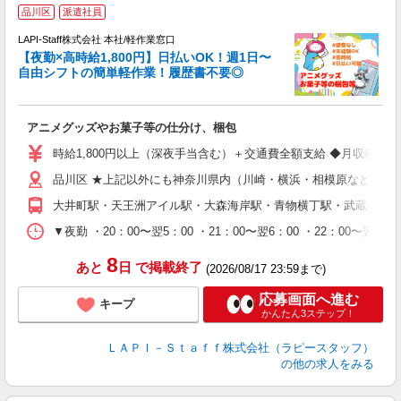
品川区
派遣社員
時
LAPI-Staff株式会社 本社/軽作業窓口
【夜勤×高時給1,800円】日払いOK！週1日〜
自由シフトの簡単軽作業！履歴書不要◎
く
アニメグッズやお菓子等の仕分け、梱包
入
量
時給1,800円以上（深夜手当含む）＋交通費全額支給 ◆月収例 316,8
迎
品川区 ★上記以外にも神奈川県内（川崎・横浜・相模原など）に
給
期
大井町駅・天王洲アイル駅・大森海岸駅・青物横丁駅・武蔵小山
休
シ
▼夜勤 ・20：00〜翌5：00 ・21：00〜翌6：00 ・22
深
8
あと
日
で掲載終了
(2026/08/17 23:59まで)
応募画面へ進む
キープ
かんたん3ステップ！
ＬＡＰＩ－Ｓｔａｆｆ株式会社（ラピースタッフ）
の他の求人をみる