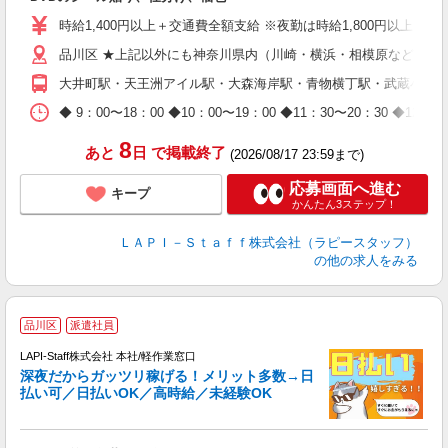
入
量
時給1,400円以上＋交通費全額支給 ※夜勤は時給1,800円以上（深夜手
迎
品川区 ★上記以外にも神奈川県内（川崎・横浜・相模原など）に
給
期
大井町駅・天王洲アイル駅・大森海岸駅・青物横丁駅・武蔵小山
休
日
◆ 9：00〜18：00 ◆10：00〜19：00 ◆11：30〜2
タ
8
あと
日
で掲載終了
(2026/08/17 23:59まで)
応募画面へ進む
キープ
かんたん3ステップ！
ＬＡＰＩ－Ｓｔａｆｆ株式会社（ラピースタッフ）
の他の求人をみる
お
品川区
派遣社員
LAPI-Staff株式会社 本社/軽作業窓口
深夜だからガッツリ稼げる！メリット多数→日
払い可／日払いOK／高時給／未経験OK
時
す
入