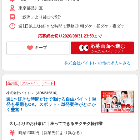
（
東京都品川区
短
K
「鮫洲」より徒歩で9分
日
髪
週1日以上/お好きな時間で勤務◎ 朝ダケ・昼ダケ・夜ダケ・夜勤など、 ご自
応募締め切り2026/08/31 23:59まで
応募画面へ進む
キープ
かんたん3ステップ！
株式会社バイトレ
の他の求人をみる
品川区
アルバイト
パート
株式会社バイトレ（ADM816816）
週1〜好きな時間だけで働ける自由バイト！単
発も長期もOK。スポット・単発案件がとにか
も
く豊富！
気
久しぶりのお仕事に｜座ってできるモクモク軽作業
即
活
時給2000円（就業先により異なる）
（