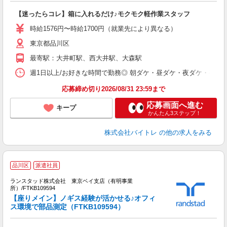
験
【迷ったらコレ】箱に入れるだけ♪モクモク軽作業スタッフ
即
活
時給1576円〜時給1700円（就業先により異なる）
（
東京都品川区
短
K
最寄駅：大井町駅、西大井駅、大森駅
日
髪
週1日以上/お好きな時間で勤務◎ 朝ダケ・昼ダケ・夜ダケ・夜勤など、 ご自
応募締め切り2026/08/31 23:59まで
応募画面へ進む
キープ
かんたん3ステップ！
株式会社バイトレ
の他の求人をみる
品川区
派遣社員
休
ランスタッド株式会社 東京ベイ支店（有明事業
所）/FTKB109594
派
【座りメイン】ノギス経験が活かせる♪オフィ
ス環境で部品測定（FTKB109594）
計
ミ