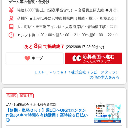
ゲーム等の包装・仕分け
量
迎
時給1,800円以上（深夜手当含む）＋交通費全額支給 ◆月収例 316,8
給
品川区 ★上記以外にも神奈川県内（川崎・横浜・相模原など）に
期
休
大井町駅・天王洲アイル駅・大森海岸駅・青物横丁駅・武蔵小山
シ
深
▼シフト例 ・20：00〜翌5：00 ・21：00〜翌6：00 ・
8
あと
日
で掲載終了
(2026/08/17 23:59まで)
応募画面へ進む
キープ
かんたん3ステップ！
ＬＡＰＩ－Ｓｔａｆｆ株式会社（ラピースタッフ）
の他の求人をみる
＼
品川区
派遣社員
LAPI-Staff株式会社 本社/軽作業窓口
【短期・単発ＯＫ！】週1日〜OKのカンタン
作業♪スキマ時間を有効活用！高時給＆日払い
◎