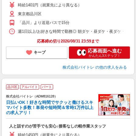
活
時給1401円（就業先により異なる）
（
東京都品川区
短
K
「品川」より送迎バスで15分
日
髪
週1日以上/お好きな時間で勤務◎ 朝ダケ・昼ダケ・夜ダケ・夜勤など、 ご自
応募締め切り2026/08/31 23:59まで
応募画面へ進む
キープ
かんたん3ステップ！
株式会社バイトレ
の他の求人をみる
品川区
アルバイト
パート
株式会社バイトレ（ADM816128）
く
日払いOK！好きな時間でサクッと働けるスキ
マバイト多数！単発や短時間＆常時1万件以上
☆
の求人アリ！
験
人と話すのが苦手でも安心♪接客なしの軽作業スタッフ
即
活
時給1450円（就業先により異なる）