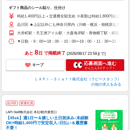
入
ギフト商品のシール貼り、仕分け
量
迎
時給1,400円以上＋交通費全額支給 ※夜勤は時給1,800円以上（深夜手
給
品川区 ★上記以外にも神奈川県内（川崎・横浜・相模原など）に
期
休
大井町駅・天王洲アイル駅・大森海岸駅・青物横丁駅・武蔵小山
日
タ
▼日勤 ・9：00〜18：00 ・10：00〜19：00 ・11：3
8
あと
日
で掲載終了
(2026/08/17 23:59まで)
応募画面へ進む
キープ
かんたん3ステップ！
ＬＡＰＩ－Ｓｔａｆｆ株式会社（ラピースタッフ）
の他の求人をみる
品川区
派遣社員
LAPI-Staff株式会社 本社/軽作業窓口
【45sk】週1日〜＆嬉しい土日祝休み♪未経験
OK×時給1,400円で安定収入♪日払い＆履歴書
不要！