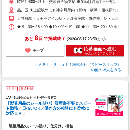
時給1,400円以上＋交通費全額支給 ※夜勤は時給1,800円以上（深夜手当
迎
品川区 ★上記以外にも神奈川県内（川崎・横浜・相模原など）に
給
期
大井町駅・天王洲アイル駅・大森海岸駅・青物横丁駅・武蔵小山
休
日
◆ 9：00〜18：00 ◆10：00〜19：00 ◆11：30〜2
タ
8
あと
日
で掲載終了
(2026/08/17 23:59まで)
応募画面へ進む
キープ
かんたん3ステップ！
ＬＡＰＩ－Ｓｔａｆｆ株式会社（ラピースタッフ）
の他の求人をみる
品川区
派遣社員
LAPI-Staff株式会社 本社/軽作業窓口
【製菓用品のシール貼り】履歴書不要＆スピー
ド勤務／日払いOK／働き方の相談にも柔軟に
対応ＯＫ！
入
製菓用品のシール貼り、仕分け、梱包
量