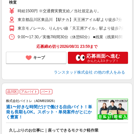
検査
時給1500円 ※交通費実費支給／当社規定あり。
東京都品川区東品川 【駅チカ】天王洲アイル駅より徒歩7分
東京モノレール、りんかい線「天王洲アイル」駅より徒歩7分
9:00〜17:30／実働7時間30分（休憩60分） ■残業（残業時
応募締め切り2026/08/31 23:59まで
応募画面へ進む
キープ
かんたん3ステップ！
ランスタッド株式会社
の他の求人をみる
品川区
アルバイト
パート
株式会社バイトレ（ADM815826）
週1〜好きな時間だけで働ける自由バイト！単
発も長期もOK。スポット・単発案件がとにか
も
く豊富！
気
久しぶりのお仕事に｜座ってできるモクモク軽作業
即