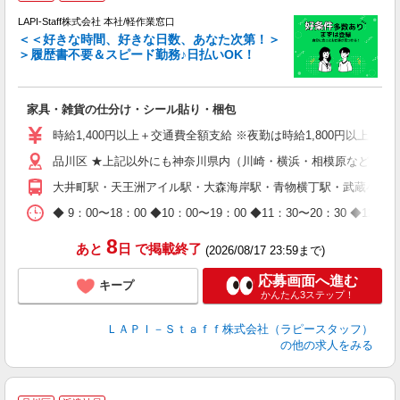
LAPI-Staff株式会社 本社/軽作業窓口
＜＜好きな時間、好きな日数、あなた次第！＞
＞履歴書不要＆スピード勤務♪日払いOK！
者
家具・雑貨の仕分け・シール貼り・梱包
入
量
時給1,400円以上＋交通費全額支給 ※夜勤は時給1,800円以上（深夜手
迎
品川区 ★上記以外にも神奈川県内（川崎・横浜・相模原など）に
給
期
大井町駅・天王洲アイル駅・大森海岸駅・青物横丁駅・武蔵小山
休
日
◆ 9：00〜18：00 ◆10：00〜19：00 ◆11：30〜2
タ
8
あと
日
で掲載終了
(2026/08/17 23:59まで)
応募画面へ進む
キープ
かんたん3ステップ！
ＬＡＰＩ－Ｓｔａｆｆ株式会社（ラピースタッフ）
の他の求人をみる