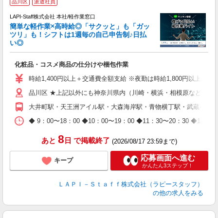
品川区
派遣社員
LAPI-Staff株式会社 本社/軽作業窓口
簡単な軽作業×高時給◎「サクッと」も「ガッ
談
ツリ」も！シフトは1週毎の自己申告制♪日払
い◎
こ
化粧品・コスメ商品の仕分けや梱包作業
入
量
時給1,400円以上＋交通費全額支給 ※夜勤は時給1,800円以上（深夜手当
迎
品川区 ★上記以外にも神奈川県内（川崎・横浜・相模原など）に
給
期
大井町駅・天王洲アイル駅・大森海岸駅・青物横丁駅・武蔵小山
休
日
◆ 9：00〜18：00 ◆10：00〜19：00 ◆11：30〜2
タ
8
あと
日
で掲載終了
(2026/08/17 23:59まで)
応募画面へ進む
キープ
かんたん3ステップ！
ＬＡＰＩ－Ｓｔａｆｆ株式会社（ラピースタッフ）
の他の求人をみる