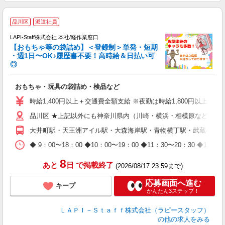
品川区
派遣社員
LAPI-Staff株式会社 本社/軽作業窓口
【おもちゃ等の袋詰め】＜登録制＞単発・短期
・週1日〜OK♪履歴書不要！高時給＆日払い可
◎
必
おもちゃ・玩具の袋詰め・検品など
入
量
時給1,400円以上＋交通費全額支給 ※夜勤は時給1,800円以上（深夜手
迎
品川区 ★上記以外にも神奈川県内（川崎・横浜・相模原など）に
給
期
大井町駅・天王洲アイル駅・大森海岸駅・青物横丁駅・武蔵小山
休
日
◆ 9：00〜18：00 ◆10：00〜19：00 ◆11：30〜2
タ
8
あと
日
で掲載終了
(2026/08/17 23:59まで)
応募画面へ進む
キープ
かんたん3ステップ！
ＬＡＰＩ－Ｓｔａｆｆ株式会社（ラピースタッフ）
の他の求人をみる