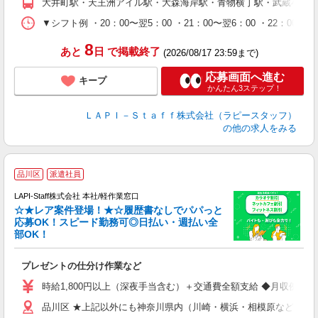
大井町駅・天王洲アイル駅・大森海岸駅・青物横丁駅・武蔵小山
休
シ
▼シフト例 ・20：00〜翌5：00 ・21：00〜翌6：00 ・
深
8
あと
日
で掲載終了
(2026/08/17 23:59まで)
応募画面へ進む
キープ
かんたん3ステップ！
ＬＡＰＩ－Ｓｔａｆｆ株式会社（ラピースタッフ）
の他の求人をみる
品川区
派遣社員
LAPI-Staff株式会社 本社/軽作業窓口
☆★レア案件登場！★☆履歴書なしでパパっと
応募OK！スピード勤務可◎日払い・週払い全
部OK！
ト
プレゼントの仕分け作業など
入
量
時給1,800円以上（深夜手当含む）＋交通費全額支給 ◆月収例 316,8
迎
品川区 ★上記以外にも神奈川県内（川崎・横浜・相模原など）に
給