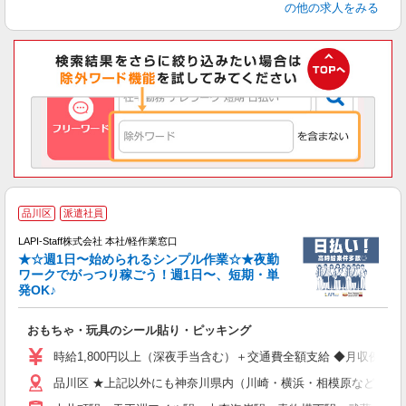
の他の求人をみる
品川区
派遣社員
LAPI-Staff株式会社 本社/軽作業窓口
★☆週1日〜始められるシンプル作業☆★夜勤
ワークでがっつり稼ごう！週1日〜、短期・単
発OK♪
ン
おもちゃ・玩具のシール貼り・ピッキング
入
量
時給1,800円以上（深夜手当含む）＋交通費全額支給 ◆月収例 316,8
迎
品川区 ★上記以外にも神奈川県内（川崎・横浜・相模原など）に
給
期