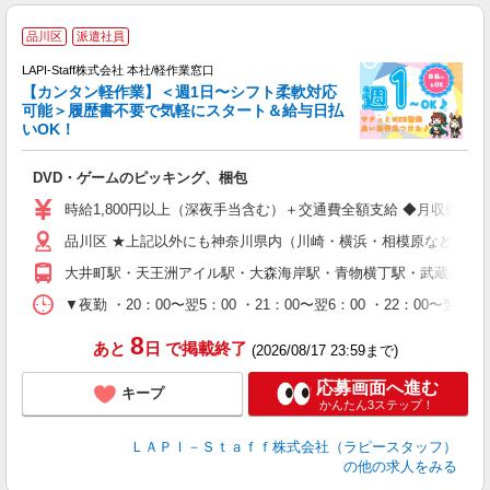
品川区
派遣社員
LAPI-Staff株式会社 本社/軽作業窓口
【カンタン軽作業】＜週1日〜シフト柔軟対応
可能＞履歴書不要で気軽にスタート＆給与日払
いOK！
を
DVD・ゲームのピッキング、梱包
入
量
時給1,800円以上（深夜手当含む）＋交通費全額支給 ◆月収例 316,8
迎
品川区 ★上記以外にも神奈川県内（川崎・横浜・相模原など）に
給
期
大井町駅・天王洲アイル駅・大森海岸駅・青物横丁駅・武蔵小山
休
シ
▼夜勤 ・20：00〜翌5：00 ・21：00〜翌6：00 ・22
深
8
あと
日
で掲載終了
(2026/08/17 23:59まで)
応募画面へ進む
キープ
かんたん3ステップ！
ＬＡＰＩ－Ｓｔａｆｆ株式会社（ラピースタッフ）
の他の求人をみる