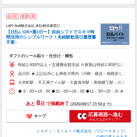
★
品川区
派遣社員
LAPI-Staff株式会社 本社/軽作業窓口
【日払いOK×週1日〜】自由シフトでスキマ時
間活用のシンプルワーク！未経験歓迎◎履歴書
不要♪
き
入
ギフトのシール貼り・仕分け・梱包
量
迎
時給1,400円以上＋交通費全額支給 ※夜勤は時給1,800円以上（深夜手
給
品川区 ★上記以外にも神奈川県内（川崎・横浜・相模原など）に
期
休
大井町駅・天王洲アイル駅・大森海岸駅・青物横丁駅・武蔵小山
日
タ
◆ 9：00〜18：00 ◆10：00〜19：00 ◆11：30〜2
8
あと
日
で掲載終了
(2026/08/17 23:59まで)
応募画面へ進む
キープ
かんたん3ステップ！
ＬＡＰＩ－Ｓｔａｆｆ株式会社（ラピースタッフ）
の他の求人をみる