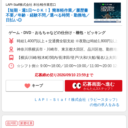
LAPI-Staff株式会社 本社/軽作業窓口
【短期・週1日〜ＯＫ！】簡単軽作業／履歴書
不要／年齢・経験不問／選べる時間・勤務地／
き
日払い◎
り
で
ゲーム・DVD・おもちゃなどの仕分け・梱包・ピッキング
入
量
時給1,400円以上＋交通費全額支給 ※夜勤は時給1,800円以上（深夜手当
迎
神奈川県横浜市・川崎市、東京都大田区、品川区他、勤務地多数!!
い
以
【横浜/川崎/桜木町/関内/長津田/登戸/大和/大船/菊名/上大岡/あ
K
☆シフト例☆ 9:00〜18:00／10:00〜19:00／11:00〜
録
応募締め切り2026/09/10 23:59まで
応募画面へ進む
キープ
かんたん3ステップ！
ＬＡＰＩ－Ｓｔａｆｆ株式会社（ラピースタッフ）
の他の求人をみる
品川区
派遣社員