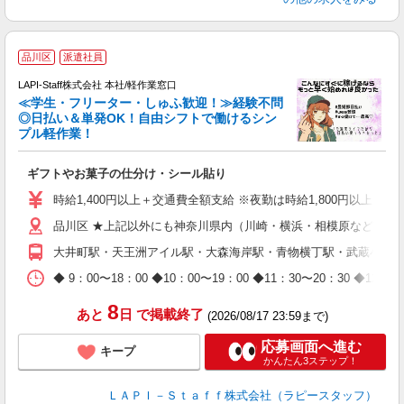
品川区
派遣社員
LAPI-Staff株式会社 本社/軽作業窓口
≪学生・フリーター・しゅふ歓迎！≫経験不問
相
◎日払い＆単発OK！自由シフトで働けるシン
プル軽作業！
見
ギフトやお菓子の仕分け・シール貼り
入
量
時給1,400円以上＋交通費全額支給 ※夜勤は時給1,800円以上（深夜手当
迎
品川区 ★上記以外にも神奈川県内（川崎・横浜・相模原など）に
給
期
大井町駅・天王洲アイル駅・大森海岸駅・青物横丁駅・武蔵小山
休
日
◆ 9：00〜18：00 ◆10：00〜19：00 ◆11：30〜2
タ
8
あと
日
で掲載終了
(2026/08/17 23:59まで)
応募画面へ進む
キープ
かんたん3ステップ！
ＬＡＰＩ－Ｓｔａｆｆ株式会社（ラピースタッフ）