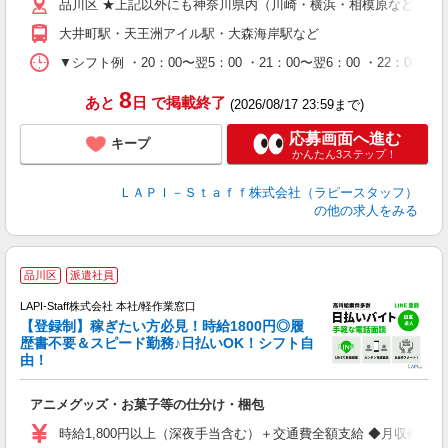
品川区 ★上記以外にも神奈川県内（川崎・横浜・相模原など）に
給
期
大井町駅・天王洲アイル駅・大森海岸駅など
休
シ
▼シフト例 ・20：00〜翌5：00 ・21：00〜翌6：00 ・
深
8
あと
日
で掲載終了
(2026/08/17 23:59まで)
応募画面へ進む
キープ
かんたん3ステップ！
ＬＡＰＩ－Ｓｔａｆｆ株式会社（ラピースタッフ）
の他の求人をみる
品川区
派遣社員
LAPI-Staff株式会社 本社/軽作業窓口
【登録制】稼ぎたい方必見！時給1800円◎履
歴書不要＆スピード勤務♪日払いOK！シフト自
由！
と
アニメグッズ・お菓子等の仕分け・梱包
入
量
時給1,800円以上（深夜手当含む）＋交通費全額支給 ◆月収例 316,8
迎