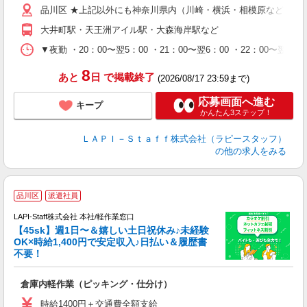
品川区 ★上記以外にも神奈川県内（川崎・横浜・相模原など）に
給
期
大井町駅・天王洲アイル駅・大森海岸駅など
休
シ
▼夜勤 ・20：00〜翌5：00 ・21：00〜翌6：00 ・22
深
8
あと
日
で掲載終了
(2026/08/17 23:59まで)
応募画面へ進む
キープ
かんたん3ステップ！
ＬＡＰＩ－Ｓｔａｆｆ株式会社（ラピースタッフ）
の他の求人をみる
品川区
派遣社員
LAPI-Staff株式会社 本社/軽作業窓口
【45sk】週1日〜＆嬉しい土日祝休み♪未経験
OK×時給1,400円で安定収入♪日払い＆履歴書
不要！
す
倉庫内軽作業（ピッキング・仕分け）
入
者
時給1400円＋交通費全額支給