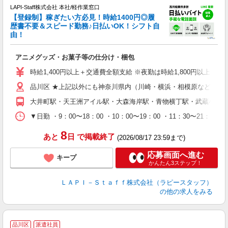
LAPI-Staff株式会社 本社/軽作業窓口
【登録制】稼ぎたい方必見！時給1400円◎履
歴書不要＆スピード勤務♪日払いOK！シフト自
由！
と
アニメグッズ・お菓子等の仕分け・梱包
入
量
時給1,400円以上＋交通費全額支給 ※夜勤は時給1,800円以上（深夜手当
迎
品川区 ★上記以外にも神奈川県内（川崎・横浜・相模原など）に
給
期
大井町駅・天王洲アイル駅・大森海岸駅・青物横丁駅・武蔵小山
休
日
▼日勤 ・9：00〜18：00 ・10：00〜19：00 ・11：3
タ
8
あと
日
で掲載終了
(2026/08/17 23:59まで)
応募画面へ進む
キープ
かんたん3ステップ！
ＬＡＰＩ－Ｓｔａｆｆ株式会社（ラピースタッフ）
の他の求人をみる
品川区
派遣社員