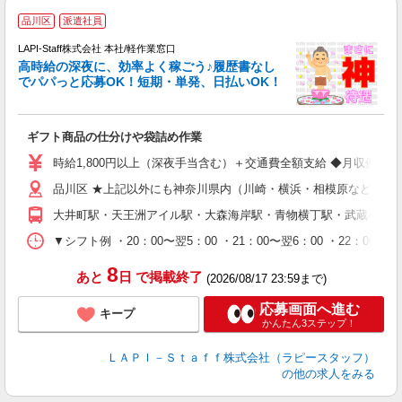
品川区
派遣社員
LAPI-Staff株式会社 本社/軽作業窓口
し
高時給の深夜に、効率よく稼ごう♪履歴書なし
でパパっと応募OK！短期・単発、日払いOK！
業
ギフト商品の仕分けや袋詰め作業
入
量
時給1,800円以上（深夜手当含む）＋交通費全額支給 ◆月収例 316,8
迎
品川区 ★上記以外にも神奈川県内（川崎・横浜・相模原など）に
給
期
大井町駅・天王洲アイル駅・大森海岸駅・青物横丁駅・武蔵小山
休
シ
▼シフト例 ・20：00〜翌5：00 ・21：00〜翌6：00 ・
深
8
あと
日
で掲載終了
(2026/08/17 23:59まで)
応募画面へ進む
キープ
かんたん3ステップ！
ＬＡＰＩ－Ｓｔａｆｆ株式会社（ラピースタッフ）
の他の求人をみる