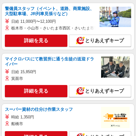
警備員スタッフ（イベント、道路、商業施設、
大型駐車場、JR列車見張りなど）
日給 11,000円〜12,100円
栃木市・小山市・さいたま市西区・さいたま市岩槻区・久喜市・蓮田
詳細を見る
とりあえずキープ
マイクロバスにて教習所に通う生徒の送迎ドラ
イバー
日給 15,850円
箕面市
詳細を見る
とりあえずキープ
スーパー資材の仕分け作業スタッフ
時給 1,350円
船橋市