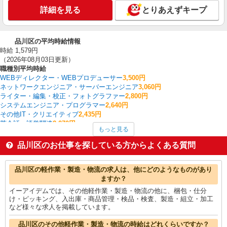
詳細を見る
とりあえずキープ
品川区の平均時給情報
時給 1,579円
（2026年08月03日更新）
職種別平均時給
WEBディレクター・WEBプロデューサー
3,500円
ネットワークエンジニア・サーバーエンジニア
3,060円
ライター・編集・校正・フォトグラファー
2,800円
システムエンジニア・プログラマー
2,640円
その他IT・クリエイティブ
2,435円
英会話・語学関連
2,070円
もっと見る
ヘルプデスク・ユーザーサポート
1,911円
経理・人事・労務・総務・法務
1,871円
品川区のお仕事を探している方からよくある質問
コールセンター
1,855円
看護師・保健師・看護助手・助産師
1,836円
品川区の他の職種の平均時給を見る
品川区の軽作業・製造・物流の求人は、他にどのようなものがあり
ますか？
イーアイデムでは、その他軽作業・製造・物流の他に、梱包・仕分
け・ピッキング、入出庫・商品管理・検品・検査、製造・組立・加工
など様々な求人を掲載しています。
品川区のその他軽作業・製造・物流の時給はどれくらいですか？