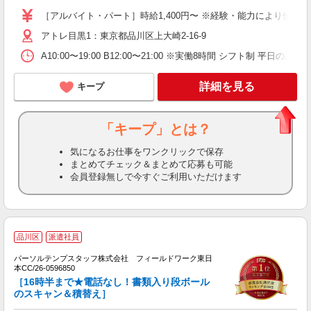
～
［アルバイト・パート］時給1,400円〜 ※経験・能力により優遇しま
日
アトレ目黒1：東京都品川区上大崎2-16-9
夕
業
A10:00〜19:00 B12:00〜21:00 ※実働8時間 シフト制 平
り
詳細を見る
キープ
「キープ」とは？
気になるお仕事をワンクリックで保存
まとめてチェック＆まとめて応募も可能
会員登録無しで今すぐご利用いただけます
■
品川区
派遣社員
勤
苦
パーソルテンプスタッフ株式会社 フィールドワーク東日
円
本CC/26-0596850
［16時半まで★電話なし！書類入り段ボール
会
のスキャン＆積替え］