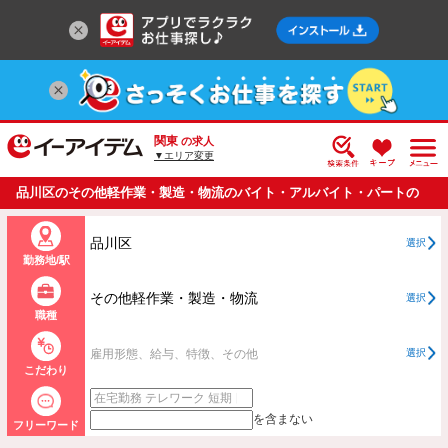
関東
の求人
▼エリア変更
品川区のその他軽作業・製造・物流のバイト・アルバイト・パートの
求人情報一覧
品川区
選択
勤務地/駅
その他軽作業・製造・物流
選択
職種
雇用形態、給与、特徴、その他
選択
こだわり
を含まない
フリーワード