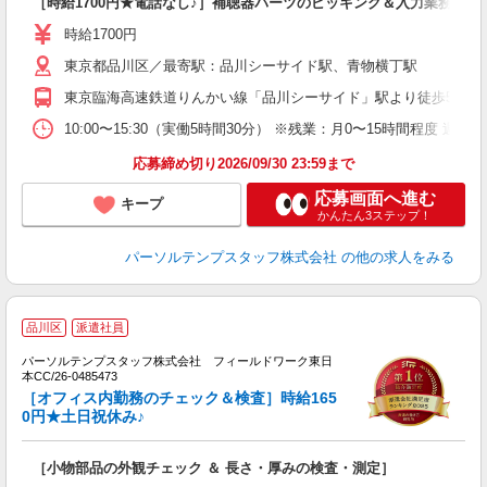
［時給1700円★電話なし♪］補聴器パーツのピッキング＆入力業務
時給1700円
東京都品川区／最寄駅：品川シーサイド駅、青物横丁駅
東京臨海高速鉄道りんかい線「品川シーサイド」駅より徒歩5分 
10:00〜15:30（実働5時間30分） ※残業：月0〜15時間程度
応募締め切り2026/09/30 23:59まで
応募画面へ進む
キープ
かんたん3ステップ！
パーソルテンプスタッフ株式会社
の他の求人をみる
品川区
派遣社員
測
保
パーソルテンプスタッフ株式会社 フィールドワーク東日
ス
本CC/26-0485473
［オフィス内勤務のチェック＆検査］時給165
0円★土日祝休み♪
［小物部品の外観チェック ＆ 長さ・厚みの検査・測定］