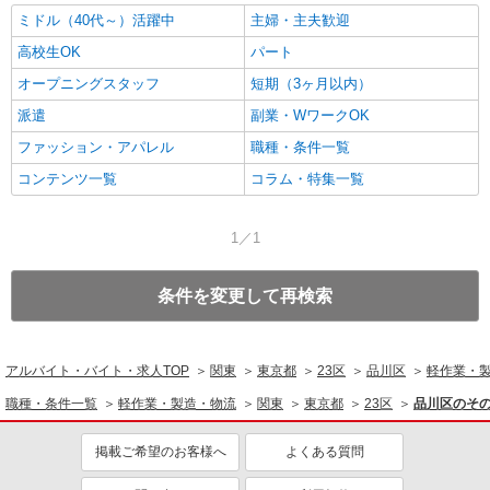
ミドル（40代～）活躍中
主婦・主夫歓迎
高校生OK
パート
オープニングスタッフ
短期（3ヶ月以内）
派遣
副業・WワークOK
ファッション・アパレル
職種・条件一覧
コンテンツ一覧
コラム・特集一覧
1／1
条件を変更して再検索
アルバイト・バイト・求人TOP
関東
東京都
23区
品川区
軽作業・
職種・条件一覧
軽作業・製造・物流
関東
東京都
23区
品川区のそ
掲載ご希望のお客様へ
よくある質問