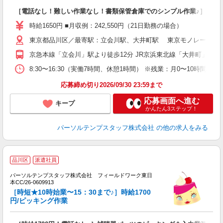
［電話なし！難しい作業なし！書類保管倉庫でのシンプル作業♪］
時給1650円 ■月収例：242,550円（21日勤務の場合）
東京都品川区／最寄駅：立会川駅、大井町駅 東京モノレール 大
京急本線「立会川」駅より徒歩12分 JR京浜東北線「大井町」駅よ
8:30〜16:30（実働7時間、休憩1時間） ※残業：月0〜10時間
応募締め切り2026/09/30 23:59まで
応募画面へ進む
キープ
かんたん3ステップ！
パーソルテンプスタッフ株式会社
の他の求人をみる
■
品川区
派遣社員
す
パーソルテンプスタッフ株式会社 フィールドワーク東日
■
本CC/26-0609913
［時短★10時始業〜15：30まで♪］時給1700
円/ピッキング作業