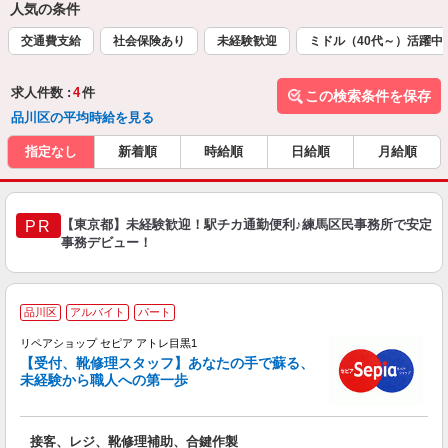
人気の条件
交通費支給
社会保険あり
未経験歓迎
ミドル（40代～）活躍中
求人件数 :
4
件
この検索条件を保存
品川区の平均時給を見る
指定なし
新着順
時給順
日給順
月給順
【東京都】未経験歓迎！駅チカ通勤便利♪練馬区民事務所で安定
PR
事務デビュー！
品川区
アルバイト
パート
リペアショップ セピア アトレ目黒1
【受付、靴修理スタッフ】あなたの手で蘇る、
未経験から職人への第一歩
で
接客、レジ、靴修理補助、合鍵作製
未