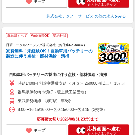
キープ
かんたん3ステップ！
株式会社テクノ・サービス
の他の求人をみる
◎
群馬県すべて
Web面接OK
契約社員
n
日研トータルソーシング株式会社（お仕事No.3A037）
ー
寮費無料！未経験OK！自動車用バッテリーの
z
製造に伴う点検・部材供給・清掃
談
W
自動車用バッテリーの製造に伴う点検・部材供給・清掃
い
社
時給1400円 別途交通費支給 ＜月収＞ 260000円以上可 157.5H＋残業
群馬県伊勢崎市境町（境上武工業団地）
東武伊勢崎線 境町駅 車5分
8:00〜16:15/16:00〜翌0:15/0:00〜翌8:15（3交替）
応募締め切り2026/08/31 23:59まで
応募画面へ進む
キープ
かんたん3ステップ！