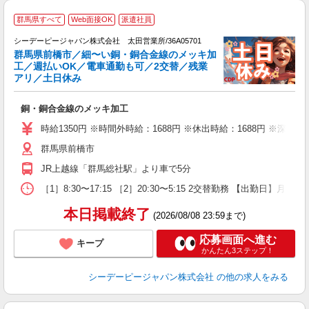
未
群馬県すべて
Web面接OK
派遣社員
シーデーピージャパン株式会社 太田営業所/36A05701
の
群馬県前橋市／細〜い銅・銅合金線のメッキ加
工／週払いOK／電車通勤も可／2交替／残業
アリ／土日休み
現
銅・銅合金線のメッキ加工
W
格
時給1350円 ※時間外時給：1688円 ※休出時給：1688円 ※深夜割
食
群馬県前橋市
制
JR上越線「群馬総社駅」より車で5分
［1］8:30〜17:15 ［2］20:30〜5:15 2交替勤務 【出勤日】月
本日掲載終了
(2026/08/08 23:59まで)
応募画面へ進む
キープ
かんたん3ステップ！
シーデーピージャパン株式会社
の他の求人をみる