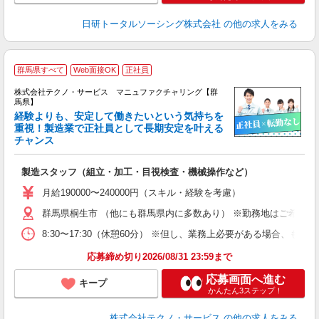
日研トータルソーシング株式会社
の他の求人をみる
群馬県すべて
Web面接OK
正社員
株式会社テクノ・サービス マニュファクチャリング【群
馬県】
経験よりも、安定して働きたいという気持ちを
重視！製造業で正社員として長期安定を叶える
チャンス
く
入
製造スタッフ（組立・加工・目視検査・機械操作など）
未
あ
月給190000〜240000円（スキル・経験を考慮）
遣
群馬県桐生市 （他にも群馬県内に多数あり） ※勤務地はご希望を
8:30〜17:30（休憩60分） ※但し、業務上必要がある場合
応募締め切り2026/08/31 23:59まで
応募画面へ進む
キープ
かんたん3ステップ！
株式会社テクノ・サービス
の他の求人をみる