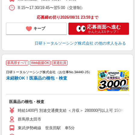
8:15〜17:30/19:45〜翌5:00（交替制）
応募締め切り2026/08/31 23:59まで
応募画面へ進む
キープ
かんたん3ステップ！
日研トータルソーシング株式会社
の他の求人をみる
◎
群馬県すべて
Web面接OK
派遣社員
n
日研トータルソーシング株式会社（お仕事No.3A440-JS）
ー
未経験OK！医薬品の梱包・検査
z
談
W
医薬品の梱包・検査
ク
時給1400円 別途交通費支給 ＜月収＞ 280000円以上可 150H＋残業17
群馬県太田市
東武伊勢崎線 世良田駅 車5分