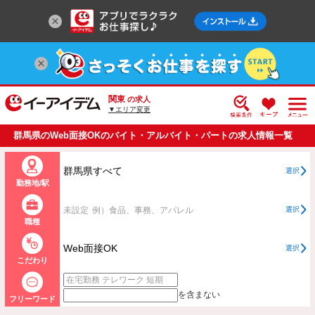
関東
の求人
▼エリア変更
群馬県のWeb面接OKのバイト・アルバイト・パートの求人情報一覧
群馬県すべて
選択
勤務地/駅
未設定
例）食品、事務、アパレル
選択
職種
Web面接OK
選択
こだわり
を含まない
フリーワード