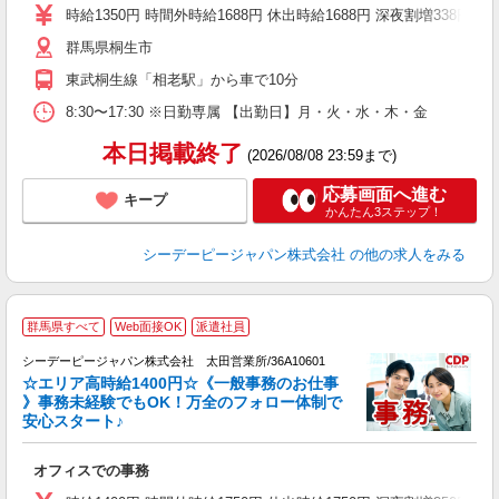
社
時給1350円 時間外時給1688円 休出時給1688円 深夜割増338円
群馬県桐生市
東武桐生線「相老駅」から車で10分
8:30〜17:30 ※日勤専属 【出勤日】月・火・水・木・金
本日掲載終了
(2026/08/08 23:59まで)
応募画面へ進む
キープ
かんたん3ステップ！
シーデーピージャパン株式会社
の他の求人をみる
2
群馬県すべて
Web面接OK
派遣社員
シーデーピージャパン株式会社 太田営業所/36A10601
☆エリア高時給1400円☆《一般事務のお仕事
》事務未経験でもOK！万全のフォロー体制で
安心スタート♪
不
オフィスでの事務
W
格