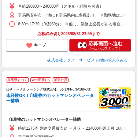
未
あ
月給190000〜240000円（スキル・経験を考慮）
遣
群馬県安中市 （他にも群馬県内に多数あり） ※勤務地はご希望を
8:30〜17:30（休憩60分） ※但し、業務上必要がある場合
応募締め切り2026/08/31 23:59まで
応募画面へ進む
キープ
かんたん3ステップ！
株式会社テクノ・サービス
の他の求人をみる
◎
群馬県すべて
Web面接OK
派遣社員
n
日研トータルソーシング株式会社（お仕事No.3A166-JS）
ー
未経験OK！印刷物のカットマシンオペレータ
z
ー補助
談
W
印刷物のカットマシンオペレーター補助
ク
費
時給1275円 別途交通費支給 ＜月収＞ 214000円以上可 168H