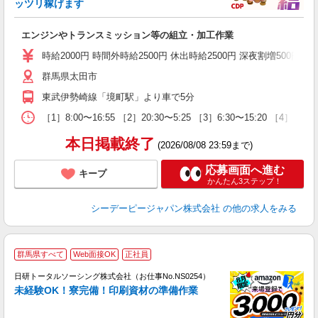
い
ッツリ稼げます
ー
エンジンやトランスミッション等の組立・加工作業
W
格
時給2000円 時間外時給2500円 休出時給2500円 深夜割増500円
交
群馬県太田市
東武伊勢崎線「境町駅」より車で5分
［1］8:00〜16:55 ［2］20:30〜5:25 ［3］6:30〜15
本日掲載終了
(2026/08/08 23:59まで)
応募画面へ進む
キープ
かんたん3ステップ！
シーデーピージャパン株式会社
の他の求人をみる
◎
群馬県すべて
Web面接OK
正社員
n
日研トータルソーシング株式会社（お仕事No.NS0254）
ー
未経験OK！寮完備！印刷資材の準備作業
z