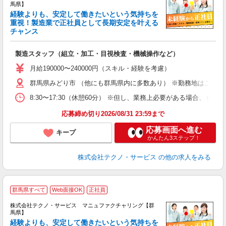
馬県】
経験よりも、安定して働きたいという気持ちを
重視！製造業で正社員として長期安定を叶える
チャンス
く
入
製造スタッフ（組立・加工・目視検査・機械操作など）
未
あ
月給190000〜240000円（スキル・経験を考慮）
遣
群馬県みどり市 （他にも群馬県内に多数あり） ※勤務地はご希望
8:30〜17:30（休憩60分） ※但し、業務上必要がある場合
応募締め切り2026/08/31 23:59まで
応募画面へ進む
キープ
かんたん3ステップ！
株式会社テクノ・サービス
の他の求人をみる
群馬県すべて
Web面接OK
正社員
株式会社テクノ・サービス マニュファクチャリング【群
馬県】
経験よりも、安定して働きたいという気持ちを