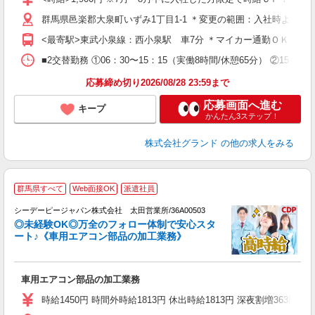
間
群馬県邑楽郡大泉町いずみ1丁目1-1 ＊変更の範囲：入社時より変
煙
イ
<最寄駅>東武小泉線：西小泉駅 車7分 ＊マイカー通勤ＯＫ♪無
社
度
■2交替勤務 ①06：30〜15：15（実働8時間/休憩65分） ②15：15
応募締め切り2026/08/28 23:59まで
応募画面へ進む
キープ
かんたん3ステップ！
株式会社グランド
の他の求人をみる
2
群馬県すべて
Web面接OK
派遣社員
方
シーデーピージャパン株式会社 太田営業所/36A00503
る
◎未経験OK◎万全のフォロー体制で安心スタ
ート♪《車用エアコン部品の加工業務》
W
車用エアコン部品の加工業務
s
り
時給1450円 時間外時給1813円 休出時給1813円 深夜割増363円