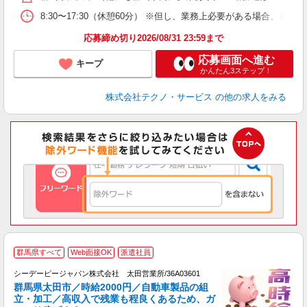
8:30〜17:30（休憩60分） ※但し、業務上必要がある場合
応募締め切り2026/08/31 23:59まで
応募画面へ進む
キープ
かんたん3ステップ！
株式会社テクノ・サービス
の他の求人をみる
2
群馬県すべて
Web面接OK
派遣社員
シーデーピージャパン株式会社 太田営業所/36A03601
群馬県太田市／時給2000円／自動車製品の組
立・加工／高収入で残業も程良くあるため、ガ