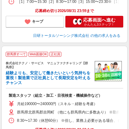
［1］7:00〜15:30［2］8:30〜17:00［3］15:00〜23:30※［
応募締め切り2026/08/31 23:59まで
応募画面へ進む
キープ
かんたん3ステップ！
日研トータルソーシング株式会社
の他の求人をみる
群馬県すべて
Web面接OK
正社員
株式会社テクノ・サービス マニュファクチャリング【群
馬県】
経験よりも、安定して働きたいという気持ちを
重視！製造業で正社員として長期安定を叶える
チャンス
く
入
製造スタッフ（組立・加工・目視検査・機械操作など）
未
あ
月給190000〜240000円（スキル・経験を考慮）
遣
群馬県北群馬郡吉岡町 （他にも群馬県内に多数あり） ※勤務地は
8:30〜17:30（休憩60分） ※但し、業務上必要がある場合