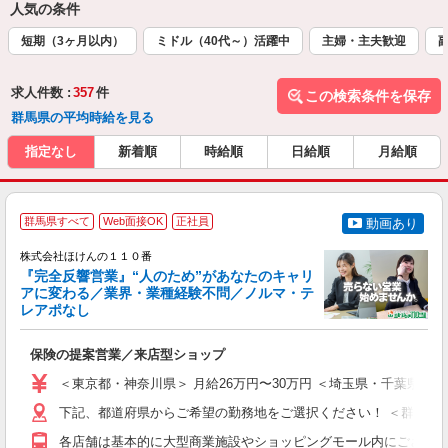
人気の条件
短期（3ヶ月以内）
ミドル（40代～）活躍中
主婦・主夫歓迎
求人件数 :
357
件
この検索条件を保存
群馬県の平均時給を見る
指定なし
新着順
時給順
日給順
月給順
＊
群馬県すべて
Web面接OK
正社員
動画あり
株式会社ほけんの１１０番
『完全反響営業』“人のため”があなたのキャリ
アに変わる／業界・業種経験不問／ノルマ・テ
基
レアポなし
(
年
保険の提案営業／来店型ショップ
入
第
＜東京都・神奈川県＞ 月給26万円〜30万円 ＜埼玉県・千葉県＞ 
K
煙
下記、都道府県からご希望の勤務地をご選択ください！ ＜群馬県＞ ・
K
各店舗は基本的に大型商業施設やショッピングモール内にございま