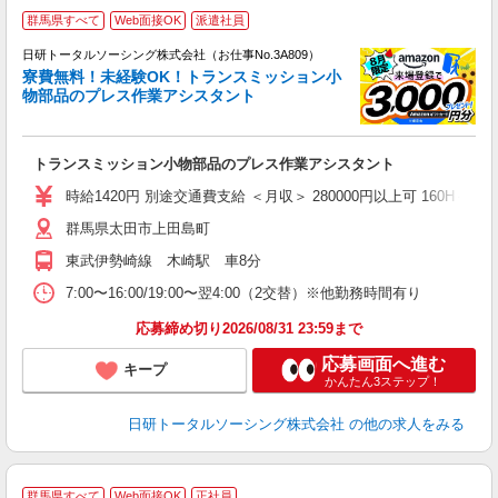
◎
群馬県すべて
Web面接OK
派遣社員
n
日研トータルソーシング株式会社（お仕事No.3A809）
ー
寮費無料！未経験OK！トランスミッション小
z
物部品のプレス作業アシスタント
談
W
トランスミッション小物部品のプレス作業アシスタント
い
時給1420円 別途交通費支給 ＜月収＞ 280000円以上可 160H＋残業1
群馬県太田市上田島町
東武伊勢崎線 木崎駅 車8分
7:00〜16:00/19:00〜翌4:00（2交替）※他勤務時間有り
応募締め切り2026/08/31 23:59まで
応募画面へ進む
キープ
かんたん3ステップ！
日研トータルソーシング株式会社
の他の求人をみる
群馬県すべて
Web面接OK
正社員