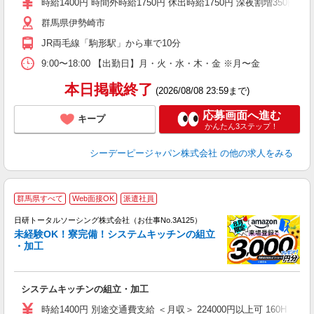
時給1400円 時間外時給1750円 休出時給1750円 深夜割増350円
由
群馬県伊勢崎市
JR両毛線「駒形駅」から車で10分
9:00〜18:00 【出勤日】月・火・水・木・金 ※月〜金
本日掲載終了
(2026/08/08 23:59まで)
応募画面へ進む
キープ
かんたん3ステップ！
シーデーピージャパン株式会社
の他の求人をみる
◎
群馬県すべて
Web面接OK
派遣社員
n
日研トータルソーシング株式会社（お仕事No.3A125）
ー
未経験OK！寮完備！システムキッチンの組立
z
・加工
談
W
システムキッチンの組立・加工
ク
費
時給1400円 別途交通費支給 ＜月収＞ 224000円以上可 160H