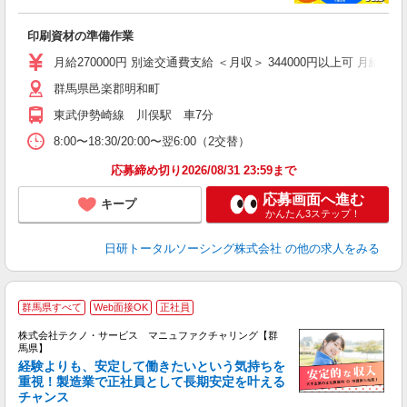
談
W
印刷資材の準備作業
い
社
月給270000円 別途交通費支給 ＜月収＞ 344000円以上可 月給2700
群馬県邑楽郡明和町
東武伊勢崎線 川俣駅 車7分
8:00〜18:30/20:00〜翌6:00（2交替）
応募締め切り2026/08/31 23:59まで
応募画面へ進む
キープ
かんたん3ステップ！
日研トータルソーシング株式会社
の他の求人をみる
群馬県すべて
Web面接OK
正社員
株式会社テクノ・サービス マニュファクチャリング【群
馬県】
経験よりも、安定して働きたいという気持ちを
重視！製造業で正社員として長期安定を叶える
チャンス