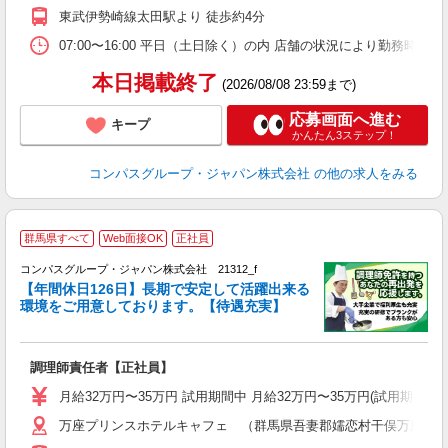
東武伊勢崎線太田駅より 徒歩約4分
07:00〜16:00 平日（土日除く）の内 店舗の状況により勤務時間
本日掲載終了
(2026/08/08 23:59まで)
応募画面へ進む
キープ
かんたん3ステップ！
コンパスグループ・ジャパン株式会社
の他の求人をみる
群馬県すべて
Web面接OK
正社員
コンパスグループ・ジャパン株式会社 21312_f
【年間休日126日】長期で安定して活躍出来る
環境をご用意しております。【待遇充実】
目
調理師責任者【正社員】
入
卒
月給32万円〜35万円 試用期間中 月給32万円〜35万円(試用期
ミ
万座プリンスホテルキャフェ （群馬県吾妻郡嬬恋村干俣万座温
あ
休