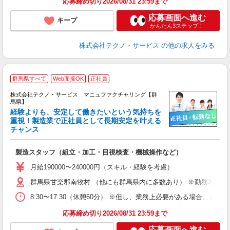
応募締め切り2026/08/31 23:59まで
応募画面へ進む
キープ
かんたん3ステップ！
株式会社テクノ・サービス
の他の求人をみる
群馬県すべて
Web面接OK
正社員
株式会社テクノ・サービス マニュファクチャリング【群
馬県】
経験よりも、安定して働きたいという気持ちを
重視！製造業で正社員として長期安定を叶える
チャンス
く
入
製造スタッフ（組立・加工・目視検査・機械操作など）
未
あ
月給190000〜240000円（スキル・経験を考慮）
遣
群馬県甘楽郡南牧村 （他にも群馬県内に多数あり） ※勤務地はご
8:30〜17:30（休憩60分） ※但し、業務上必要がある場合
応募締め切り2026/08/31 23:59まで
応募画面へ進む