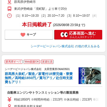
群馬県伊勢崎市
東武伊勢崎線「境町駅」より車で20分
［1］8:10〜19:20 ［2］20:10〜7:20 ［3］8:10〜
本日掲載終了
(2026/08/08 23:59まで)
応募画面へ進む
キープ
かんたん3ステップ！
シーデーピージャパン株式会社
の他の求人をみる
群馬県すべて
Web面接OK
派遣社員
ト
シーデーピージャパン株式会社 太田営業所/36A03501
群馬県大泉町／製造／家電付1R寮完備・寮費
無料／高時給1850円／賞与アリ／赴任時支援
費もアリ！
で
自動車エンジンやトランスミッション等の製造業務
W
格
時給1850円 ※時間外時給：2313円 ※休出時給：2313円 ※深夜割
食
群馬県邑楽郡大泉町
り