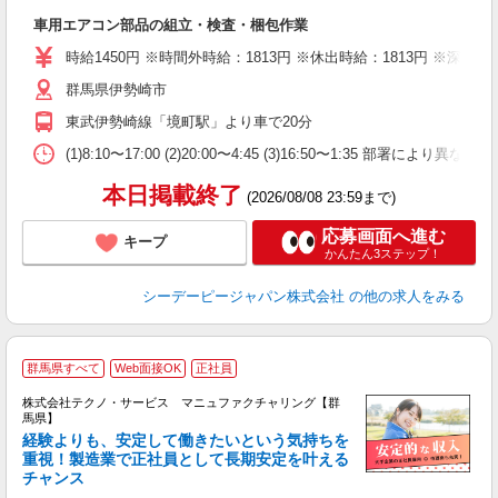
だ
車用エアコン部品の組立・検査・梱包作業
W
経
時給1450円 ※時間外時給：1813円 ※休出時給：1813円 ※深夜割
（
群馬県伊勢崎市
自
費
東武伊勢崎線「境町駅」より車で20分
(1)8:10〜17:00 (2)20:00〜4:45 (3)16:50〜1
本日掲載終了
(2026/08/08 23:59まで)
応募画面へ進む
キープ
かんたん3ステップ！
シーデーピージャパン株式会社
の他の求人をみる
群馬県すべて
Web面接OK
正社員
株式会社テクノ・サービス マニュファクチャリング【群
馬県】
経験よりも、安定して働きたいという気持ちを
重視！製造業で正社員として長期安定を叶える
チャンス
く