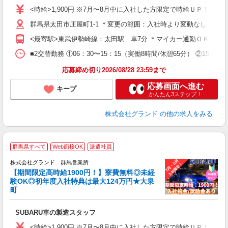
（
<時給>1,900円 ※7月〜8月中に入社した方限定で時給ＵＰ！！ 
間
群馬県太田市庄屋町1-1 ＊変更の範囲：入社時より変動なし
煙
イ
<最寄駅>東武伊勢崎線：太田駅 車7分 ＊マイカー通勤ＯＫ♪無
社
度
■2交替勤務 ①06：30〜15：15（実働8時間/休憩65分） ②15：15
応募締め切り2026/08/28 23:59まで
応募画面へ進む
キープ
かんたん3ステップ！
株式会社グランド
の他の求人をみる
☆
群馬県すべて
Web面接OK
派遣社員
株式会社グランド 群馬営業所
【期間限定高時給1900円！】寮費無料◎未経
子
験OK◎初年度入社特典は最大124万円★大泉
町
...
SUBARU車の製造スタッフ
W
（
<時給>1,900円 ※7月〜8月中に入社した方限定で時給ＵＰ！！ 