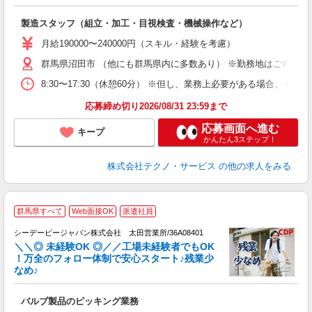
く
入
製造スタッフ（組立・加工・目視検査・機械操作など）
未
あ
月給190000〜240000円（スキル・経験を考慮）
遣
群馬県沼田市 （他にも群馬県内に多数あり） ※勤務地はご希望を
8:30〜17:30（休憩60分） ※但し、業務上必要がある場合
応募締め切り2026/08/31 23:59まで
応募画面へ進む
キープ
かんたん3ステップ！
株式会社テクノ・サービス
の他の求人をみる
2
群馬県すべて
Web面接OK
派遣社員
シーデーピージャパン株式会社 太田営業所/36A08401
P
＼＼◎ 未経験OK ◎／／工場未経験者でもOK
！万全のフォロー体制で安心スタート♪残業少
ご
なめ♪
に
W
バルブ製品のピッキング業務
s