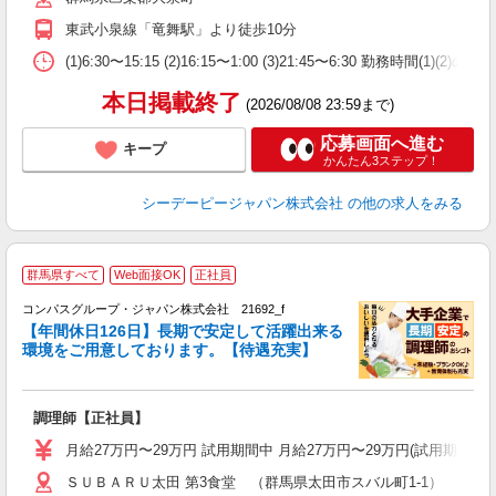
東武小泉線「竜舞駅」より徒歩10分
(1)6:30〜15:15 (2)16:15〜1:00 (3)21:45〜6:30 勤
本日掲載終了
(2026/08/08 23:59まで)
応募画面へ進む
キープ
かんたん3ステップ！
シーデーピージャパン株式会社
の他の求人をみる
群馬県すべて
Web面接OK
正社員
コンパスグループ・ジャパン株式会社 21692_f
【年間休日126日】長期で安定して活躍出来る
環境をご用意しております。【待遇充実】
す
入
卒
調理師【正社員】
ミ
あ
月給27万円〜29万円 試用期間中 月給27万円〜29万円(試用期
休
ＳＵＢＡＲＵ太田 第3食堂 （群馬県太田市スバル町1-1）
ー