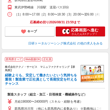
群馬県邑楽郡明和町
東武伊勢崎線 川俣駅 送迎バス10分
［1］8:00〜17:00［2］8:00〜18:30［3］20:00〜翌6:00
応募締め切り2026/08/31 23:59まで
応募画面へ進む
キープ
かんたん3ステップ！
日研トータルソーシング株式会社
の他の求人をみる
群馬県すべて
Web面接OK
正社員
株式会社テクノ・サービス マニュファクチャリング【群
馬県】
経験よりも、安定して働きたいという気持ちを
重視！製造業で正社員として長期安定を叶える
チャンス
く
入
製造スタッフ（組立・加工・目視検査・機械操作など）
未
あ
月給190000〜240000円（スキル・経験を考慮）
遣
群馬県渋川市 （他にも群馬県内に多数あり） ※勤務地はご希望を