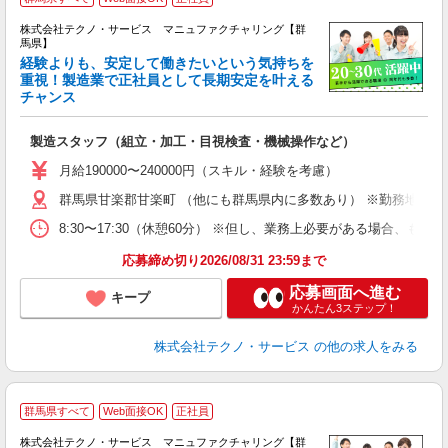
株式会社テクノ・サービス マニュファクチャリング【群
馬県】
経験よりも、安定して働きたいという気持ちを
重視！製造業で正社員として長期安定を叶える
チャンス
く
入
製造スタッフ（組立・加工・目視検査・機械操作など）
未
あ
月給190000〜240000円（スキル・経験を考慮）
遣
群馬県甘楽郡甘楽町 （他にも群馬県内に多数あり） ※勤務地はご
8:30〜17:30（休憩60分） ※但し、業務上必要がある場合
応募締め切り2026/08/31 23:59まで
応募画面へ進む
キープ
かんたん3ステップ！
株式会社テクノ・サービス
の他の求人をみる
群馬県すべて
Web面接OK
正社員
株式会社テクノ・サービス マニュファクチャリング【群