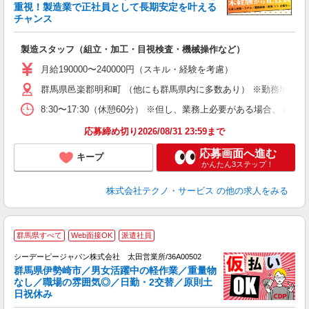
重視！製造業で正社員として長期安定を叶える
チャンス
く
入
製造スタッフ（組立・加工・目視検査・機械操作など）
未
あ
月給190000〜240000円（スキル・経験を考慮）
遣
群馬県邑楽郡明和町 （他にも群馬県内に多数あり） ※勤務地はご
8:30〜17:30（休憩60分） ※但し、業務上必要がある場合
応募締め切り2026/08/31 23:59まで
応募画面へ進む
キープ
かんたん3ステップ！
株式会社テクノ・サービス
の他の求人をみる
群馬県すべて
Web面接OK
派遣社員
勤
シーデーピージャパン株式会社 太田営業所/36A00502
群馬県伊勢崎市／男女活躍中の軽作業／重量物
なし／職場の雰囲気◎／日勤・2交替／原則土
日祝休み