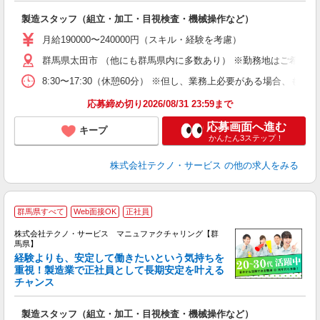
入
製造スタッフ（組立・加工・目視検査・機械操作など）
未
あ
月給190000〜240000円（スキル・経験を考慮）
遣
群馬県太田市 （他にも群馬県内に多数あり） ※勤務地はご希望を
8:30〜17:30（休憩60分） ※但し、業務上必要がある場合
応募締め切り2026/08/31 23:59まで
応募画面へ進む
キープ
かんたん3ステップ！
株式会社テクノ・サービス
の他の求人をみる
群馬県すべて
Web面接OK
正社員
株式会社テクノ・サービス マニュファクチャリング【群
馬県】
経験よりも、安定して働きたいという気持ちを
重視！製造業で正社員として長期安定を叶える
チャンス
く
入
製造スタッフ（組立・加工・目視検査・機械操作など）