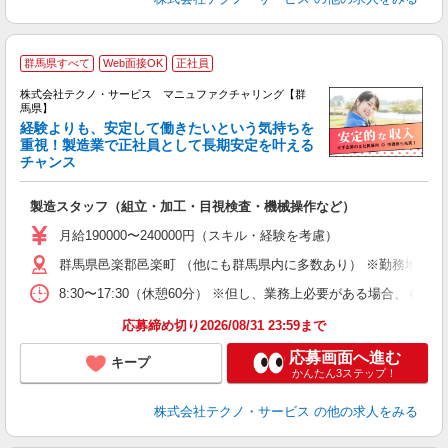
群馬県すべて
Web面接OK
正社員
株式会社テクノ・サービス マニュファクチャリング【群
馬県】
経験よりも、安定して働きたいという気持ちを
重視！製造業で正社員として長期安定を叶える
チャンス
く
入
製造スタッフ（組立・加工・目視検査・機械操作など）
未
あ
月給190000〜240000円（スキル・経験を考慮）
遣
群馬県邑楽郡邑楽町 （他にも群馬県内に多数あり） ※勤務地はご
8:30〜17:30（休憩60分） ※但し、業務上必要がある場合
応募締め切り2026/08/31 23:59まで
応募画面へ進む
キープ
かんたん3ステップ！
株式会社テクノ・サービス
の他の求人をみる