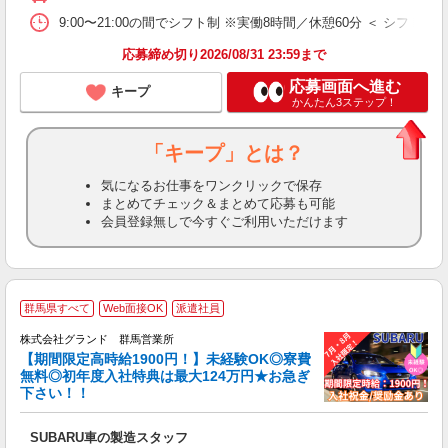
9:00〜21:00の間でシフト制 ※実働8時間／休憩60分 ＜ シフト
あ
応募締め切り2026/08/31 23:59まで
応募画面へ進む
キープ
かんたん3ステップ！
「キープ」とは？
気になるお仕事をワンクリックで保存
まとめてチェック＆まとめて応募も可能
会員登録無しで今すぐご利用いただけます
☆
群馬県すべて
Web面接OK
派遣社員
株式会社グランド 群馬営業所
【期間限定高時給1900円！】未経験OK◎寮費
子
無料◎初年度入社特典は最大124万円★お急ぎ
下さい！！
...
SUBARU車の製造スタッフ
W