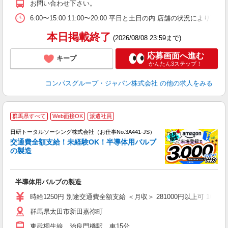
お問い合わせ下さい。
い
6:00〜15:00 11:00〜20:00 平日と土日の内 店舗の状況により
本日掲載終了
(2026/08/08 23:59まで)
応募画面へ進む
キープ
かんたん3ステップ！
コンパスグループ・ジャパン株式会社
の他の求人をみる
◎
群馬県すべて
Web面接OK
派遣社員
n
日研トータルソーシング株式会社（お仕事No.3A441-JS）
ー
交通費全額支給！未経験OK！半導体用バルブ
z
の製造
談
W
半導体用バルブの製造
ク
時給1250円 別途交通費全額支給 ＜月収＞ 281000円以上可 160H＋残
群馬県太田市新田嘉祢町
東武桐生線 治良門橋駅 車15分