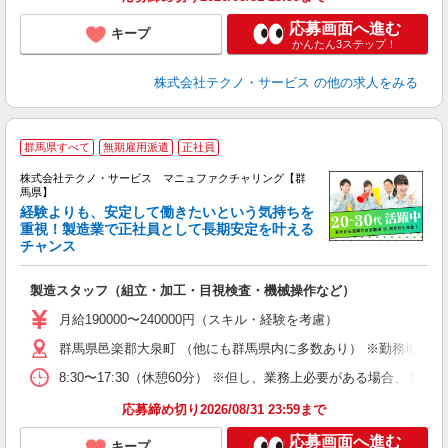
応募画面へ進む
キープ
かんたん3ステップ！
株式会社テクノ・サービス
の他の求人をみる
群馬県すべて
無期雇用派遣
正社員
株式会社テクノ・サービス マニュファクチャリング【群
馬県】
経験よりも、安定して働きたいという気持ちを
重視！製造業で正社員として長期安定を叶える
チャンス
く
入
製造スタッフ（組立・加工・目視検査・機械操作など）
未
あ
月給190000〜240000円（スキル・経験を考慮）
遣
群馬県邑楽郡大泉町 （他にも群馬県内に多数あり） ※勤務地はご
8:30〜17:30（休憩60分） ※但し、業務上必要がある場合
応募締め切り2026/08/31 23:59まで
応募画面へ進む
キープ