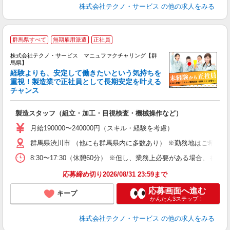
株式会社テクノ・サービス
の他の求人をみる
群馬県すべて
無期雇用派遣
正社員
株式会社テクノ・サービス マニュファクチャリング【群
馬県】
経験よりも、安定して働きたいという気持ちを
重視！製造業で正社員として長期安定を叶える
チャンス
く
入
製造スタッフ（組立・加工・目視検査・機械操作など）
未
あ
月給190000〜240000円（スキル・経験を考慮）
遣
群馬県渋川市 （他にも群馬県内に多数あり） ※勤務地はご希望を
8:30〜17:30（休憩60分） ※但し、業務上必要がある場合
応募締め切り2026/08/31 23:59まで
応募画面へ進む
キープ
かんたん3ステップ！
株式会社テクノ・サービス
の他の求人をみる