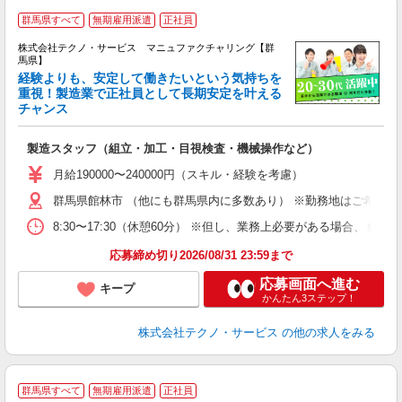
群馬県すべて
無期雇用派遣
正社員
株式会社テクノ・サービス マニュファクチャリング【群
馬県】
経験よりも、安定して働きたいという気持ちを
重視！製造業で正社員として長期安定を叶える
チャンス
く
入
製造スタッフ（組立・加工・目視検査・機械操作など）
未
あ
月給190000〜240000円（スキル・経験を考慮）
遣
群馬県館林市 （他にも群馬県内に多数あり） ※勤務地はご希望を
8:30〜17:30（休憩60分） ※但し、業務上必要がある場合
応募締め切り2026/08/31 23:59まで
応募画面へ進む
キープ
かんたん3ステップ！
株式会社テクノ・サービス
の他の求人をみる
群馬県すべて
無期雇用派遣
正社員