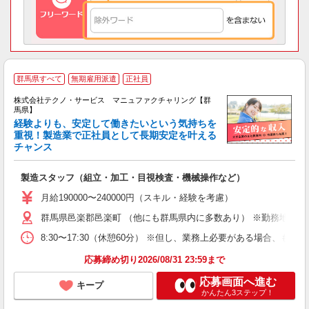
群馬県すべて
無期雇用派遣
正社員
株式会社テクノ・サービス マニュファクチャリング【群
馬県】
経験よりも、安定して働きたいという気持ちを
重視！製造業で正社員として長期安定を叶える
チャンス
く
入
製造スタッフ（組立・加工・目視検査・機械操作など）
未
あ
月給190000〜240000円（スキル・経験を考慮）
遣
群馬県邑楽郡邑楽町 （他にも群馬県内に多数あり） ※勤務地はご
8:30〜17:30（休憩60分） ※但し、業務上必要がある場合
応募締め切り2026/08/31 23:59まで
応募画面へ進む
キープ
かんたん3ステップ！