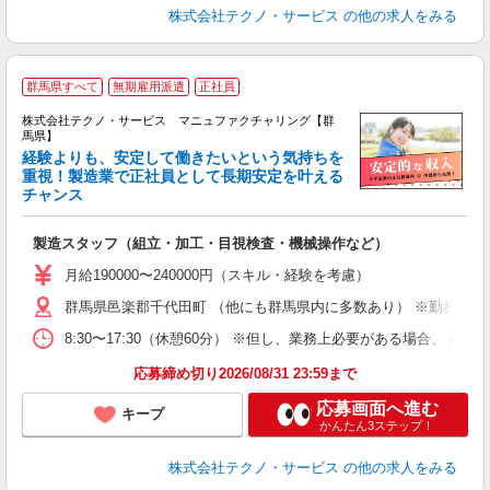
株式会社テクノ・サービス
の他の求人をみる
群馬県すべて
無期雇用派遣
正社員
株式会社テクノ・サービス マニュファクチャリング【群
馬県】
経験よりも、安定して働きたいという気持ちを
重視！製造業で正社員として長期安定を叶える
チャンス
く
入
製造スタッフ（組立・加工・目視検査・機械操作など）
未
あ
月給190000〜240000円（スキル・経験を考慮）
遣
群馬県邑楽郡千代田町 （他にも群馬県内に多数あり） ※勤務地は
8:30〜17:30（休憩60分） ※但し、業務上必要がある場合
応募締め切り2026/08/31 23:59まで
応募画面へ進む
キープ
かんたん3ステップ！
株式会社テクノ・サービス
の他の求人をみる