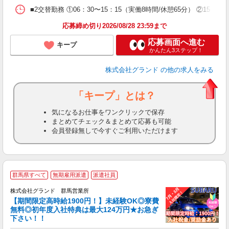
度
■2交替勤務 ①06：30〜15：15（実働8時間/休憩65分） ②15：15
応募締め切り2026/08/28 23:59まで
応募画面へ進む
キープ
かんたん3ステップ！
株式会社グランド
の他の求人をみる
「キープ」とは？
気になるお仕事をワンクリックで保存
まとめてチェック＆まとめて応募も可能
会員登録無しで今すぐご利用いただけます
☆
群馬県すべて
無期雇用派遣
派遣社員
株式会社グランド 群馬営業所
【期間限定高時給1900円！】未経験OK◎寮費
子
無料◎初年度入社特典は最大124万円★お急ぎ
下さい！！