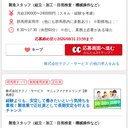
入
製造スタッフ（組立・加工・目視検査・機械操作など）
未
あ
月給190000〜240000円（スキル・経験を考慮）
遣
群馬県富岡市 （他にも群馬県内に多数あり） ※勤務地はご希望を
8:30〜17:30（休憩60分） ※但し、業務上必要がある場合
応募締め切り2026/08/31 23:59まで
応募画面へ進む
キープ
かんたん3ステップ！
株式会社テクノ・サービス
の他の求人をみる
群馬県すべて
無期雇用派遣
正社員
株式会社テクノ・サービス マニュファクチャリング【群
馬県】
経験よりも、安定して働きたいという気持ちを
重視！製造業で正社員として長期安定を叶える
チャンス
く
入
製造スタッフ（組立・加工・目視検査・機械操作など）
未