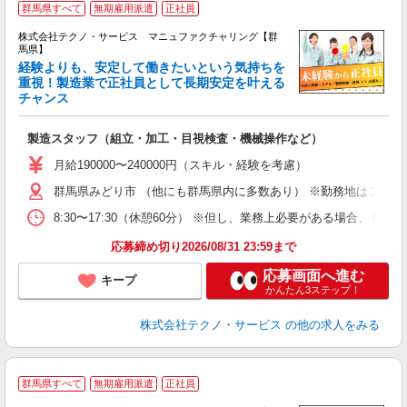
群馬県すべて
無期雇用派遣
正社員
株式会社テクノ・サービス マニュファクチャリング【群
馬県】
経験よりも、安定して働きたいという気持ちを
重視！製造業で正社員として長期安定を叶える
チャンス
く
入
製造スタッフ（組立・加工・目視検査・機械操作など）
未
あ
月給190000〜240000円（スキル・経験を考慮）
遣
群馬県みどり市 （他にも群馬県内に多数あり） ※勤務地はご希望
8:30〜17:30（休憩60分） ※但し、業務上必要がある場合
応募締め切り2026/08/31 23:59まで
応募画面へ進む
キープ
かんたん3ステップ！
株式会社テクノ・サービス
の他の求人をみる
群馬県すべて
無期雇用派遣
正社員