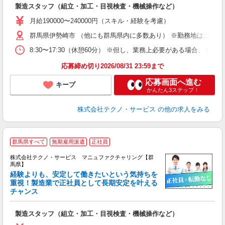
入
製造スタッフ（組立・加工・目視検査・機械操作など）
未
あ
月給190000〜240000円（スキル・経験を考慮）
遣
群馬県伊勢崎市 （他にも群馬県内に多数あり） ※勤務地はご希望
8:30〜17:30（休憩60分） ※但し、業務上必要がある場合
応募締め切り2026/08/31 23:59まで
応募画面へ進む
キープ
かんたん3ステップ！
株式会社テクノ・サービス
の他の求人をみる
群馬県すべて
無期雇用派遣
正社員
株式会社テクノ・サービス マニュファクチャリング【群
馬県】
経験よりも、安定して働きたいという気持ちを
重視！製造業で正社員として長期安定を叶える
チャンス
く
入
製造スタッフ（組立・加工・目視検査・機械操作など）
未