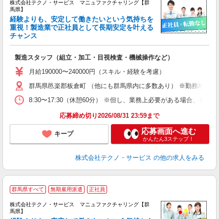
株式会社テクノ・サービス マニュファクチャリング【群
馬県】
経験よりも、安定して働きたいという気持ちを
重視！製造業で正社員として長期安定を叶える
チャンス
く
入
製造スタッフ（組立・加工・目視検査・機械操作など）
未
あ
月給190000〜240000円（スキル・経験を考慮）
遣
群馬県邑楽郡板倉町 （他にも群馬県内に多数あり） ※勤務地はご
8:30〜17:30（休憩60分） ※但し、業務上必要がある場合
応募締め切り2026/08/31 23:59まで
応募画面へ進む
キープ
かんたん3ステップ！
株式会社テクノ・サービス
の他の求人をみる
群馬県すべて
無期雇用派遣
正社員
株式会社テクノ・サービス マニュファクチャリング【群
馬県】