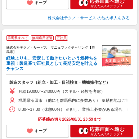
応募画面へ進む
キープ
かんたん3ステップ！
株式会社テクノ・サービス
の他の求人をみる
群馬県すべて
無期雇用派遣
正社員
株式会社テクノ・サービス マニュファクチャリング【群
馬県】
経験よりも、安定して働きたいという気持ちを
重視！製造業で正社員として長期安定を叶える
チャンス
く
入
製造スタッフ（組立・加工・目視検査・機械操作など）
未
あ
月給190000〜240000円（スキル・経験を考慮）
遣
群馬県沼田市 （他にも群馬県内に多数あり） ※勤務地はご希望を
8:30〜17:30（休憩60分） ※但し、業務上必要がある場合
応募締め切り2026/08/31 23:59まで
応募画面へ進む
キープ
かんたん3ステップ！