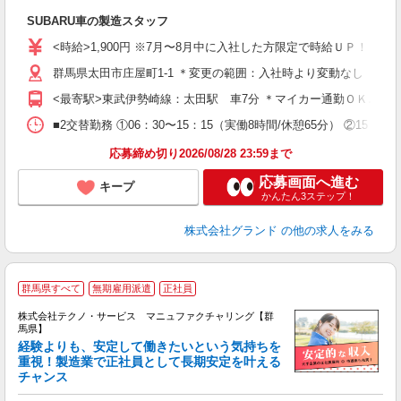
...
SUBARU車の製造スタッフ
W
（
<時給>1,900円 ※7月〜8月中に入社した方限定で時給ＵＰ！！ 
間
群馬県太田市庄屋町1-1 ＊変更の範囲：入社時より変動なし
煙
イ
<最寄駅>東武伊勢崎線：太田駅 車7分 ＊マイカー通勤ＯＫ♪無
社
度
■2交替勤務 ①06：30〜15：15（実働8時間/休憩65分） ②15：15
応募締め切り2026/08/28 23:59まで
応募画面へ進む
キープ
かんたん3ステップ！
株式会社グランド
の他の求人をみる
群馬県すべて
無期雇用派遣
正社員
株式会社テクノ・サービス マニュファクチャリング【群
馬県】
経験よりも、安定して働きたいという気持ちを
重視！製造業で正社員として長期安定を叶える
チャンス
く