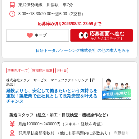
東武伊勢崎線 川俣駅 車7分
8:00〜18:30/20:00〜翌6:00（2交替）
応募締め切り2026/08/31 23:59まで
応募画面へ進む
キープ
かんたん3ステップ！
日研トータルソーシング株式会社
の他の求人をみる
群馬県すべて
無期雇用派遣
正社員
株式会社テクノ・サービス マニュファクチャリング【群
馬県】
経験よりも、安定して働きたいという気持ちを
重視！製造業で正社員として長期安定を叶える
チャンス
く
入
製造スタッフ（組立・加工・目視検査・機械操作など）
未
あ
月給190000〜240000円（スキル・経験を考慮）
遣
群馬県甘楽郡南牧村 （他にも群馬県内に多数あり） ※勤務地はご