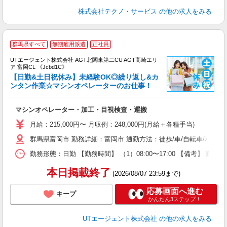
株式会社テクノ・サービス
の他の求人をみる
群馬県すべて
無期雇用派遣
正社員
UTエージェント株式会社 AGT北関東第二CU AGT高崎エリ
ア 富岡CL 《Jcbd1C》
【日勤&土日祝休み】未経験OK◎繰り返し&カ
ンタン作業☆マシンオペレーターのお仕事！
る
マシンオペレーター・加工・目視検査・運搬
入
場
月給：215,000円〜 月収例：248,000円(月給＋各種手当)
タ
群馬県富岡市 勤務詳細：富岡市 通勤方法：徒歩/車/自転車/バイ
休
場
勤務形態：日勤 【勤務時間】 （1）08:00〜17:00 【備考】 
通
り
本日掲載終了
(2026/08/07 23:59まで)
応募画面へ進む
キープ
かんたん3ステップ！
UTエージェント株式会社
の他の求人をみる