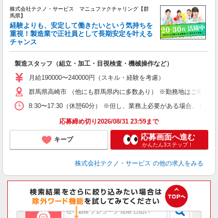
株式会社テクノ・サービス マニュファクチャリング【群
馬県】
経験よりも、安定して働きたいという気持ちを
重視！製造業で正社員として長期安定を叶える
チャンス
く
入
製造スタッフ（組立・加工・目視検査・機械操作など）
未
あ
月給190000〜240000円（スキル・経験を考慮）
遣
群馬県高崎市 （他にも群馬県内に多数あり） ※勤務地はご希望を
8:30〜17:30（休憩60分） ※但し、業務上必要がある場合
応募締め切り2026/08/31 23:59まで
応募画面へ進む
キープ
かんたん3ステップ！
株式会社テクノ・サービス
の他の求人をみる