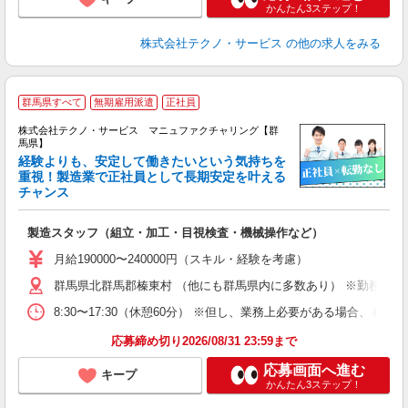
かんたん3ステップ！
株式会社テクノ・サービス
の他の求人をみる
群馬県すべて
無期雇用派遣
正社員
株式会社テクノ・サービス マニュファクチャリング【群
馬県】
経験よりも、安定して働きたいという気持ちを
重視！製造業で正社員として長期安定を叶える
チャンス
く
入
製造スタッフ（組立・加工・目視検査・機械操作など）
未
あ
月給190000〜240000円（スキル・経験を考慮）
遣
群馬県北群馬郡榛東村 （他にも群馬県内に多数あり） ※勤務地は
8:30〜17:30（休憩60分） ※但し、業務上必要がある場合
応募締め切り2026/08/31 23:59まで
応募画面へ進む
キープ
かんたん3ステップ！