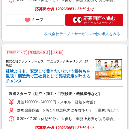
応募締め切り2026/08/31 23:59まで
応募画面へ進む
キープ
かんたん3ステップ！
株式会社テクノ・サービス
の他の求人をみる
群馬県すべて
無期雇用派遣
正社員
株式会社テクノ・サービス マニュファクチャリング【群
馬県】
経験よりも、安定して働きたいという気持ちを
重視！製造業で正社員として長期安定を叶える
チャンス
く
入
製造スタッフ（組立・加工・目視検査・機械操作など）
未
あ
月給190000〜240000円（スキル・経験を考慮）
遣
群馬県藤岡市 （他にも群馬県内に多数あり） ※勤務地はご希望を
8:30〜17:30（休憩60分） ※但し、業務上必要がある場合
応募締め切り2026/08/31 23:59まで