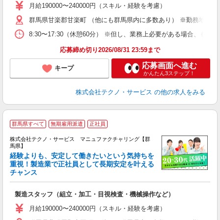
あ
月給190000〜240000円（スキル・経験を考慮）
遣
群馬県甘楽郡甘楽町 （他にも群馬県内に多数あり） ※勤務地はご
8:30〜17:30（休憩60分） ※但し、業務上必要がある場合
応募締め切り2026/08/31 23:59まで
応募画面へ進む
キープ
かんたん3ステップ！
株式会社テクノ・サービス
の他の求人をみる
群馬県すべて
無期雇用派遣
正社員
株式会社テクノ・サービス マニュファクチャリング【群
馬県】
経験よりも、安定して働きたいという気持ちを
重視！製造業で正社員として長期安定を叶える
チャンス
く
入
製造スタッフ（組立・加工・目視検査・機械操作など）
未
あ
月給190000〜240000円（スキル・経験を考慮）
遣