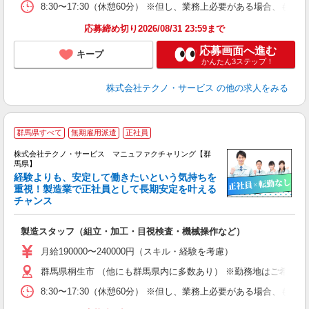
8:30〜17:30（休憩60分） ※但し、業務上必要がある場合
応募締め切り2026/08/31 23:59まで
応募画面へ進む
キープ
かんたん3ステップ！
株式会社テクノ・サービス
の他の求人をみる
群馬県すべて
無期雇用派遣
正社員
株式会社テクノ・サービス マニュファクチャリング【群
馬県】
経験よりも、安定して働きたいという気持ちを
重視！製造業で正社員として長期安定を叶える
チャンス
く
入
製造スタッフ（組立・加工・目視検査・機械操作など）
未
あ
月給190000〜240000円（スキル・経験を考慮）
遣
群馬県桐生市 （他にも群馬県内に多数あり） ※勤務地はご希望を
8:30〜17:30（休憩60分） ※但し、業務上必要がある場合