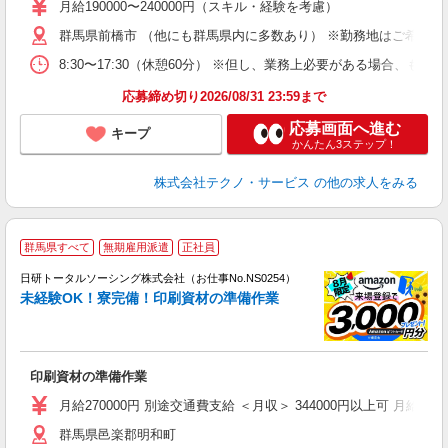
あ
月給190000〜240000円（スキル・経験を考慮）
遣
群馬県前橋市 （他にも群馬県内に多数あり） ※勤務地はご希望を
8:30〜17:30（休憩60分） ※但し、業務上必要がある場合
応募締め切り2026/08/31 23:59まで
応募画面へ進む
キープ
かんたん3ステップ！
株式会社テクノ・サービス
の他の求人をみる
◎
群馬県すべて
無期雇用派遣
正社員
n
日研トータルソーシング株式会社（お仕事No.NS0254）
ー
未経験OK！寮完備！印刷資材の準備作業
z
談
W
印刷資材の準備作業
い
社
月給270000円 別途交通費支給 ＜月収＞ 344000円以上可 月給2700
群馬県邑楽郡明和町