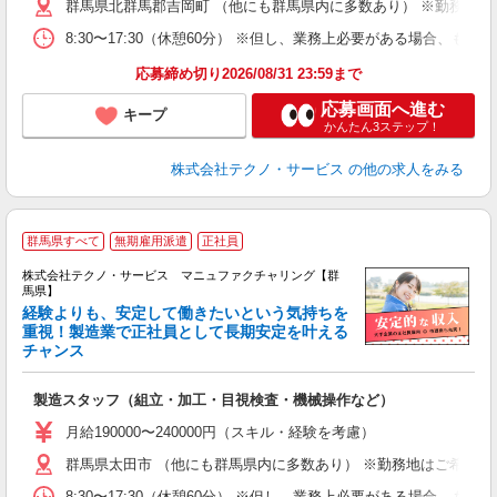
群馬県北群馬郡吉岡町 （他にも群馬県内に多数あり） ※勤務地は
8:30〜17:30（休憩60分） ※但し、業務上必要がある場合
応募締め切り2026/08/31 23:59まで
応募画面へ進む
キープ
かんたん3ステップ！
株式会社テクノ・サービス
の他の求人をみる
群馬県すべて
無期雇用派遣
正社員
株式会社テクノ・サービス マニュファクチャリング【群
馬県】
経験よりも、安定して働きたいという気持ちを
重視！製造業で正社員として長期安定を叶える
チャンス
く
入
製造スタッフ（組立・加工・目視検査・機械操作など）
未
あ
月給190000〜240000円（スキル・経験を考慮）
遣
群馬県太田市 （他にも群馬県内に多数あり） ※勤務地はご希望を
8:30〜17:30（休憩60分） ※但し、業務上必要がある場合