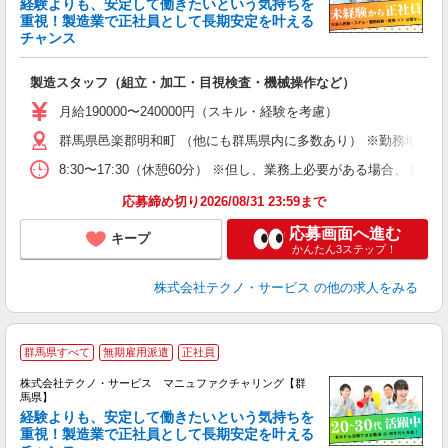
経験よりも、安定して働きたいという気持ちを
重視！製造業で正社員として長期安定を叶える
チャンス
く
入
製造スタッフ（組立・加工・目視検査・機械操作など）
未
あ
月給190000〜240000円（スキル・経験を考慮）
遣
群馬県邑楽郡明和町 （他にも群馬県内に多数あり） ※勤務地はご
8:30〜17:30（休憩60分） ※但し、業務上必要がある場合
応募締め切り2026/08/31 23:59まで
応募画面へ進む
キープ
かんたん3ステップ！
株式会社テクノ・サービス
の他の求人をみる
群馬県すべて
無期雇用派遣
正社員
株式会社テクノ・サービス マニュファクチャリング【群
馬県】
経験よりも、安定して働きたいという気持ちを
重視！製造業で正社員として長期安定を叶える