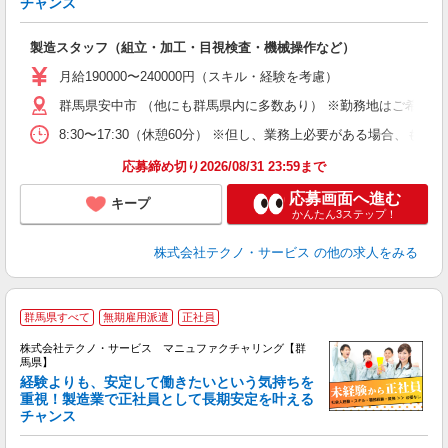
チャンス
く
入
製造スタッフ（組立・加工・目視検査・機械操作など）
未
あ
月給190000〜240000円（スキル・経験を考慮）
遣
群馬県安中市 （他にも群馬県内に多数あり） ※勤務地はご希望を
8:30〜17:30（休憩60分） ※但し、業務上必要がある場合
応募締め切り2026/08/31 23:59まで
応募画面へ進む
キープ
かんたん3ステップ！
株式会社テクノ・サービス
の他の求人をみる
群馬県すべて
無期雇用派遣
正社員
株式会社テクノ・サービス マニュファクチャリング【群
馬県】
経験よりも、安定して働きたいという気持ちを
重視！製造業で正社員として長期安定を叶える
チャンス
く