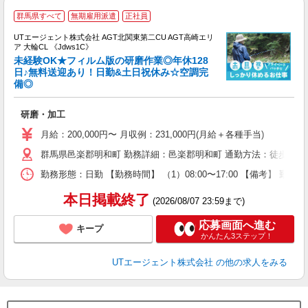
群馬県すべて
無期雇用派遣
正社員
UTエージェント株式会社 AGT北関東第二CU AGT高崎エリ
ア 大輪CL 《Jdws1C》
未経験OK★フィルム版の研磨作業◎年休128
日♪無料送迎あり！日勤&土日祝休み☆空調完
備◎
る
入
研磨・加工
場
タ
月給：200,000円〜 月収例：231,000円(月給＋各種手当)
休
群馬県邑楽郡明和町 勤務詳細：邑楽郡明和町 通勤方法：徒歩/車/
場
通
勤務形態：日勤 【勤務時間】 （1）08:00〜17:00 【備考】 
り
本日掲載終了
(2026/08/07 23:59まで)
応募画面へ進む
キープ
かんたん3ステップ！
UTエージェント株式会社
の他の求人をみる