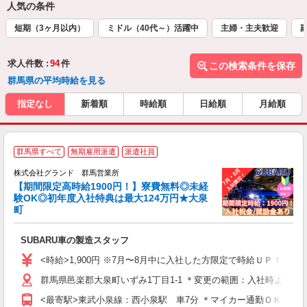
人気の条件
短期（3ヶ月以内）
ミドル（40代～）活躍中
主婦・主夫歓迎
求人件数 :
94
件
この検索条件を保存
群馬県の平均時給を見る
指定なし
新着順
時給順
日給順
月給順
☆
群馬県すべて
無期雇用派遣
派遣社員
株式会社グランド 群馬営業所
【期間限定高時給1900円！】寮費無料◎未経
子
験OK◎初年度入社特典は最大124万円★大泉
町
...
SUBARU車の製造スタッフ
W
（
<時給>1,900円 ※7月〜8月中に入社した方限定で時給ＵＰ！！ 
間
群馬県邑楽郡大泉町いずみ1丁目1-1 ＊変更の範囲：入社時より変
煙
イ
<最寄駅>東武小泉線：西小泉駅 車7分 ＊マイカー通勤ＯＫ♪無
社