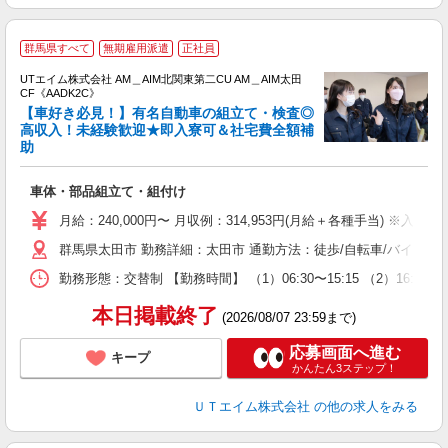
群馬県すべて
無期雇用派遣
正社員
UTエイム株式会社 AM＿AIM北関東第二CU AM＿AIM太田
CF《AADK2C》
【車好き必見！】有名自動車の組立て・検査◎
高収入！未経験歓迎★即入寮可＆社宅費全額補
助
る
入
車体・部品組立て・組付け
場
タ
月給：240,000円〜 月収例：314,953円(月給＋各種手当) ※入
休
群馬県太田市 勤務詳細：太田市 通勤方法：徒歩/自転車/バイク/
場
通
勤務形態：交替制 【勤務時間】 （1）06:30〜15:15 （2）16
り
本日掲載終了
(2026/08/07 23:59まで)
応募画面へ進む
キープ
かんたん3ステップ！
ＵＴエイム株式会社
の他の求人をみる