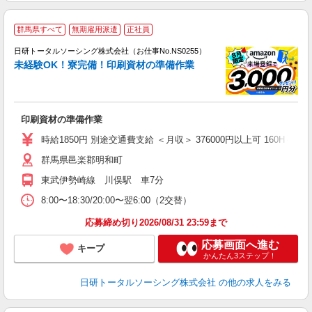
◎
群馬県すべて
無期雇用派遣
正社員
n
日研トータルソーシング株式会社（お仕事No.NS0255）
ー
未経験OK！寮完備！印刷資材の準備作業
z
談
W
印刷資材の準備作業
入
社
時給1850円 別途交通費支給 ＜月収＞ 376000円以上可 160H＋残業2
群馬県邑楽郡明和町
東武伊勢崎線 川俣駅 車7分
8:00〜18:30/20:00〜翌6:00（2交替）
応募締め切り2026/08/31 23:59まで
応募画面へ進む
キープ
かんたん3ステップ！
日研トータルソーシング株式会社
の他の求人をみる