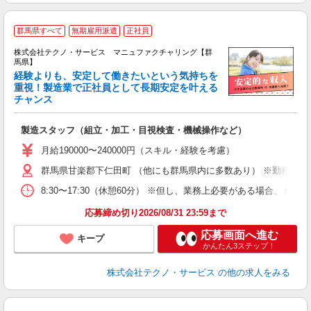
群馬県すべて
無期雇用派遣
正社員
株式会社テクノ・サービス マニュファクチャリング【群
馬県】
経験よりも、安定して働きたいという気持ちを
重視！製造業で正社員として長期安定を叶える
チャンス
く
入
製造スタッフ（組立・加工・目視検査・機械操作など）
未
あ
月給190000〜240000円（スキル・経験を考慮）
遣
群馬県甘楽郡下仁田町 （他にも群馬県内に多数あり） ※勤務地は
8:30〜17:30（休憩60分） ※但し、業務上必要がある場合
応募締め切り2026/08/31 23:59まで
応募画面へ進む
キープ
かんたん3ステップ！
株式会社テクノ・サービス
の他の求人をみる