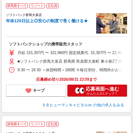
群馬県すべて
リゾート
正社員
ソフトバンク群馬大泉店
す
年休120日以上◎安心の制度で長く働ける★
昇
ゾ
り
ソフトバンクショップの携帯販売スタッフ
月給 215,307円 〜 322,960円 固定残業代: 15,307円 〜 2
■ソフトバンク群馬大泉店 群馬県 邑楽郡大泉町 東小泉2丁目 35‐28
9:30 〜 18:30 ＜休憩時間＞1時間 ※毎日30分、時間外があります
応募締め切り2026/08/31 23:59まで
応募画面へ進む
キープ
かんたん3ステップ！
ＳＢヒューマンキャピタル㈱
の他の求人をみる
群馬県すべて
リゾート
正社員