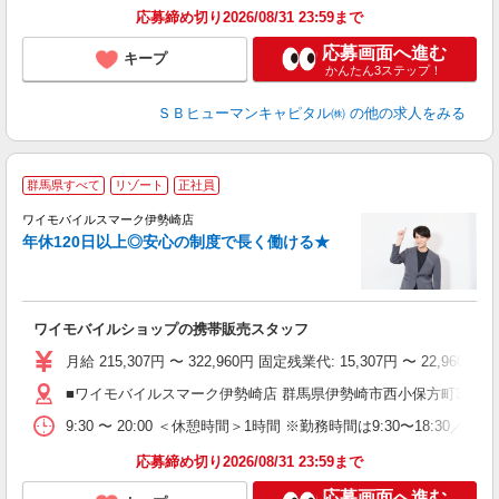
応募締め切り2026/08/31 23:59まで
応募画面へ進む
キープ
かんたん3ステップ！
ＳＢヒューマンキャピタル㈱
の他の求人をみる
群馬県すべて
リゾート
正社員
ワイモバイルスマーク伊勢崎店
す
年休120日以上◎安心の制度で長く働ける★
昇
ゾ
り
ワイモバイルショップの携帯販売スタッフ
月給 215,307円 〜 322,960円 固定残業代: 15,307円 〜 2
■ワイモバイルスマーク伊勢崎店 群馬県伊勢崎市西小保方町368 
9:30 〜 20:00 ＜休憩時間＞1時間 ※勤務時間は9:30〜18:30／
応募締め切り2026/08/31 23:59まで
応募画面へ進む