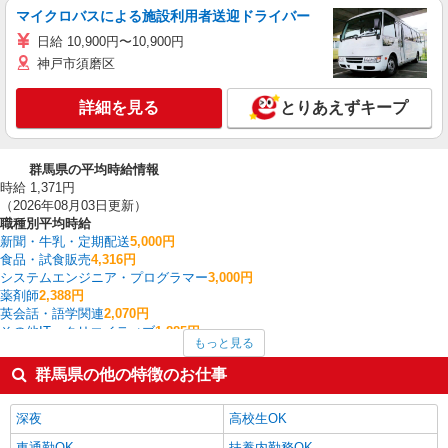
マイクロバスによる施設利用者送迎ドライバー
日給 10,900円〜10,900円
神戸市須磨区
詳細を見る
とりあえずキープ
群馬県の平均時給情報
時給 1,371円
（2026年08月03日更新）
職種別平均時給
新聞・牛乳・定期配送
5,000円
食品・試食販売
4,316円
システムエンジニア・プログラマー
3,000円
薬剤師
2,388円
英会話・語学関連
2,070円
その他IT・クリエイティブ
1,885円
もっと見る
建築・土木・設備
1,800円
電気・ガス・水道工事/設備工事
1,800円
群馬県の他の特徴のお仕事
個人営業
1,800円
ケアマネジャー
1,595円
深夜
高校生OK
群馬県の他の職種の平均時給を見る
車通勤OK
扶養内勤務OK