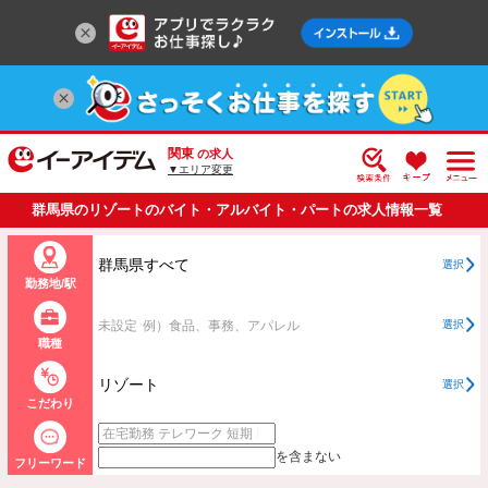
関東
の求人
▼エリア変更
群馬県のリゾートのバイト・アルバイト・パートの求人情報一覧
群馬県すべて
選択
勤務地/駅
未設定
例）食品、事務、アパレル
選択
職種
リゾート
選択
こだわり
を含まない
フリーワード