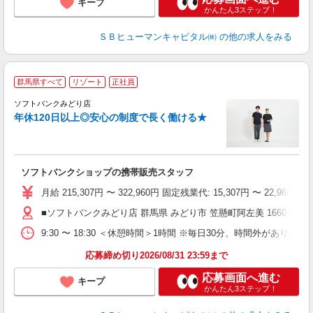
キープ
かんたん3ステップ！
ＳＢヒューマンキャピタル㈱
の他の求人をみる
群馬県すべて
リゾート
正社員
ソフトバンクみどり店
す
年休120日以上◎安心の制度で長く働ける★
昇
ゾ
り
ソフトバンクショップの携帯販売スタッフ
月給 215,307円 〜 322,960円 固定残業代: 15,307円 〜 2
■ソフトバンクみどり店 群馬県 みどり市 笠懸町阿左美 1660‐1
9:30 〜 18:30 ＜休憩時間＞1時間 ※毎日30分、時間外があります
応募締め切り2026/08/31 23:59まで
応募画面へ進む
キープ
かんたん3ステップ！