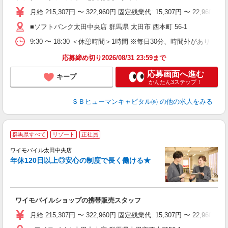
月給 215,307円 〜 322,960円 固定残業代: 15,307円 〜 2
■ソフトバンク太田中央店 群馬県 太田市 西本町 56‐1
9:30 〜 18:30 ＜休憩時間＞1時間 ※毎日30分、時間外があります
応募締め切り2026/08/31 23:59まで
応募画面へ進む
キープ
かんたん3ステップ！
ＳＢヒューマンキャピタル㈱
の他の求人をみる
群馬県すべて
リゾート
正社員
ワイモバイル太田中央店
す
年休120日以上◎安心の制度で長く働ける★
昇
ゾ
り
ワイモバイルショップの携帯販売スタッフ
月給 215,307円 〜 322,960円 固定残業代: 15,307円 〜 2