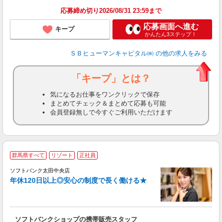
応募締め切り2026/08/31 23:59まで
応募画面へ進む
キープ
かんたん3ステップ！
ＳＢヒューマンキャピタル㈱
の他の求人をみる
「キープ」とは？
気になるお仕事をワンクリックで保存
まとめてチェック＆まとめて応募も可能
会員登録無しで今すぐご利用いただけます
群馬県すべて
リゾート
正社員
ソフトバンク太田中央店
す
年休120日以上◎安心の制度で長く働ける★
昇
ゾ
り
ソフトバンクショップの携帯販売スタッフ