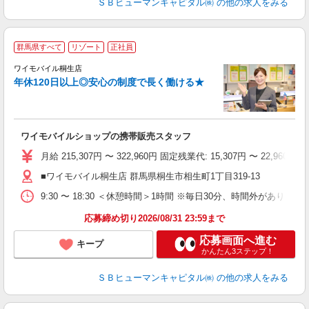
ＳＢヒューマンキャピタル㈱
の他の求人をみる
群馬県すべて
リゾート
正社員
ワイモバイル桐生店
す
年休120日以上◎安心の制度で長く働ける★
昇
ゾ
り
ワイモバイルショップの携帯販売スタッフ
月給 215,307円 〜 322,960円 固定残業代: 15,307円 〜 2
■ワイモバイル桐生店 群馬県桐生市相生町1丁目319‐13
9:30 〜 18:30 ＜休憩時間＞1時間 ※毎日30分、時間外があります
応募締め切り2026/08/31 23:59まで
応募画面へ進む
キープ
かんたん3ステップ！
ＳＢヒューマンキャピタル㈱
の他の求人をみる