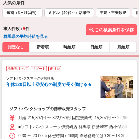
人気の条件
短期（3ヶ月以内）
ミドル（40代～）活躍中
主婦・主夫歓迎
求人件数 :
9
件
この検索条件を保存
群馬県の平均時給を見る
指定なし
新着順
時給順
日給順
月給順
群馬県すべて
リゾート
正社員
ソフトバンクスマーク伊勢崎店
す
年休120日以上◎安心の制度で長く働ける★
昇
ゾ
り
ソフトバンクショップの携帯販売スタッフ
月給 215,307円 〜 322,960円 固定残業代: 15,307円 〜 2
■ソフトバンクスマーク伊勢崎店 群馬県 伊勢崎市 西小保方町 346‐
9:30 〜 20:00 ＜休憩時間＞1時間 ※勤務時間は9:30〜18:30／