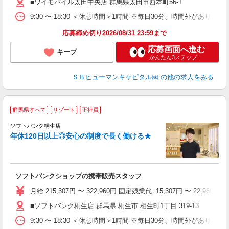
■ワイモバイル太田中央店 群馬県太田市西本町56‐1
9:30 〜 18:30 ＜休憩時間＞1時間 ※毎日30分、時間外があります
応募締め切り2026/08/31 23:59まで
応募画面へ進む
キープ
かんたん3ステップ！
ＳＢヒューマンキャピタル㈱
の他の求人をみる
群馬県すべて
リゾート
正社員
ソフトバンク桐生店
す
年休120日以上◎安心の制度で長く働ける★
昇
ゾ
り
ソフトバンクショップの携帯販売スタッフ
月給 215,307円 〜 322,960円 固定残業代: 15,307円 〜 2
■ソフトバンク桐生店 群馬県 桐生市 相生町1丁目 319‐13
9:30 〜 18:30 ＜休憩時間＞1時間 ※毎日30分、時間外があります