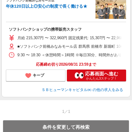
ソフトバンク前橋みなみモール店
す
年休120日以上◎安心の制度で長く働ける★
昇
ゾ
り
ソフトバンクショップの携帯販売スタッフ
月給 215,307円 〜 322,960円 固定残業代: 15,307円 〜 2
■ソフトバンク前橋みなみモール店 群馬県 前橋市 新堀町 1047
9:30 〜 18:30 ＜休憩時間＞1時間 ※毎日30分、時間外があります
応募締め切り2026/08/31 23:59まで
応募画面へ進む
キープ
かんたん3ステップ！
ＳＢヒューマンキャピタル㈱
の他の求人をみる
1／1
条件を変更して再検索