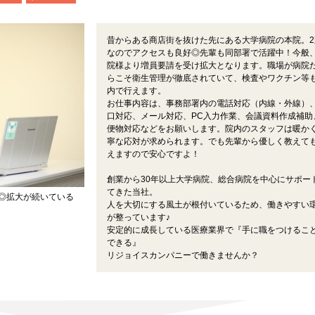
昔からある商店街を抜けた先にある大学病院の本院。2
なのでアクセスも良好◎先輩も同部署で活躍中！今般
院様より増員要請を受け拡大となります。職場が病院
らこそ衛生管理が徹底されていて、検査やワクチン等
内で行えます。
お仕事内容は、事務部署内の電話対応（内線・外線）
口対応、メール対応、PC入力作業、会議資料作成補助
便物対応などをお願いします。院内のスタッフは暖か
寧な応対が求められます。でも先輩から優しく教えて
えますので安心ですよ！
創業から30年以上大学病院、総合病院を中心にサポー
てきた当社。
◎拡大が続いている
人を大切にする風土が根付いているため、働きやすい
が整っています♪
安定的に成長している医療業界で『手に職をつけるこ
できる』
リジョイスカンパニーで働きませんか？