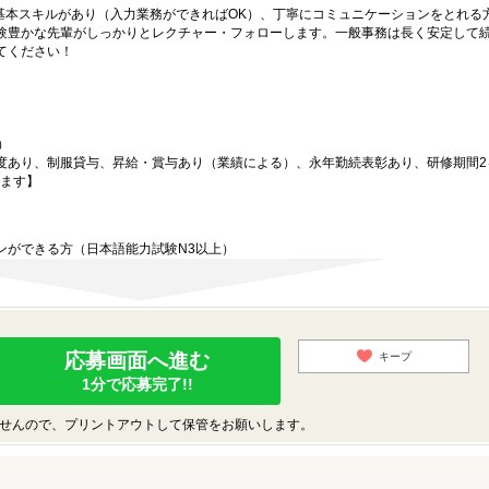
の基本スキルがあり（入力業務ができればOK）、丁寧にコミュニケーションをとれる
験豊かな先輩がしっかりとレクチャー・フォローします。一般事務は長く安定して
てください！
）
）
度あり、制服貸与、昇給・賞与あり（業績による）、永年勤続表彰あり、研修期間2
きます】
ンができる方（日本語能力試験N3以上）
応募画面へ進む
キープ
1分で応募完了!!
せんので、プリントアウトして保管をお願いします。