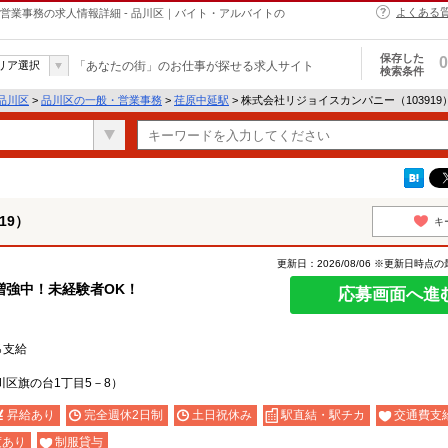
よくある
・営業事務の求人情報詳細 - 品川区｜バイト・アルバイトの
保存した
0
リア選択
「あなたの街」のお仕事が探せる求人サイト
検索条件
品川区
>
品川区の一般・営業事務
>
荏原中延駅
> 株式会社リジョイスカンパニー（10391
19）
キ
更新日：2026/08/06 ※更新日時点
増強中！未経験者OK！
応募画面へ進
％支給
区旗の台1丁目5－8）
昇給あり
完全週休2日制
土日祝休み
駅直結・駅チカ
交通費支
度あり
制服貸与