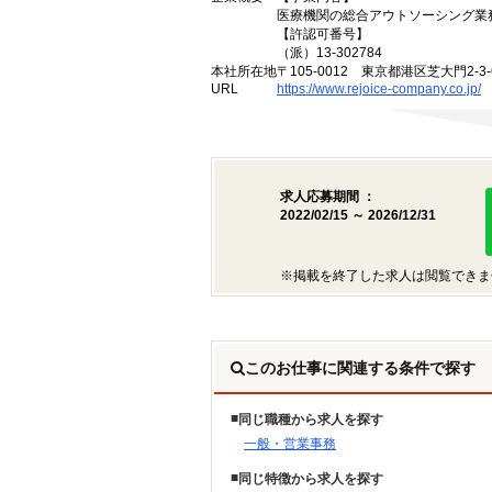
医療機関の総合アウトソーシング業
【許認可番号】
（派）13-302784
本社所在地
〒105-0012 東京都港区芝大門2-
URL
https://www.rejoice-company.co.jp/
求人応募期間 ：
2022/02/15 ～ 2026/12/31
※掲載を終了した求人は閲覧できま
このお仕事に関連する条件で探す
同じ職種から求人を探す
一般・営業事務
同じ特徴から求人を探す