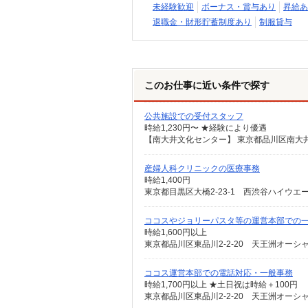
未経験歓迎
ボーナス・賞与あり
昇給あ
退職金・財形貯蓄制度あり
制服貸与
このお仕事に近い条件で探す
公共施設での受付スタッフ
時給1,230円〜 ★経験により優遇
【南大井文化センター】 東京都品川区南大井1-
産婦人科クリニックの医療事務
時給1,400円
東京都目黒区大橋2-23-1 西渋谷ハイウエ
ココスやジョリーパスタ等の運営本部での
時給1,600円以上
東京都品川区東品川2-2-20 天王洲オーシ
ココス運営本部での電話対応・一般事務
時給1,700円以上 ★土日祝は時給＋100円
東京都品川区東品川2-2-20 天王洲オーシ