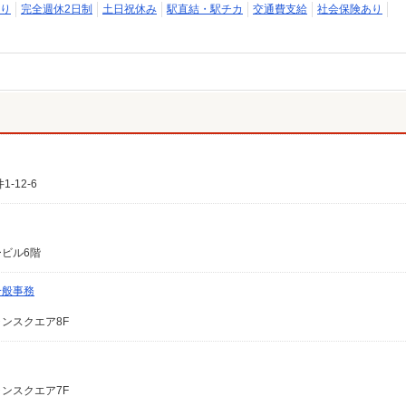
り
完全週休2日制
土日祝休み
駅直結・駅チカ
交通費支給
社会保険あり
12-6
ービル6階
一般事務
ャンスクエア8F
ャンスクエア7F