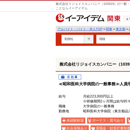
株式会社リジョイスカンパニー（103919）の一般
ことならイーアイデム
エ
関東
アルバイト・バイト・求人TOP
>
関東
>
東京都
>
勤務地
職種
株式会社リジョイスカンパニー（1039
正社員
≪昭和医科大学病院の一般事務≫人員
給与
月給223,000円以上
※研修期間2ヶ月間は給与95
職種
大学病院の一般事務
勤務地
昭和医科大学病院（東京都品川
未経験歓迎
ボーナス・賞与あり
社会保険あり
退職金・財形貯蓄制