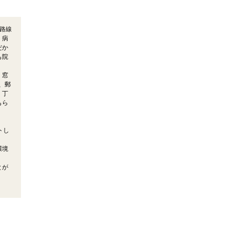
路線
、病
だか
も院
、窓
、郵
く丁
もら
トし
環境
とが