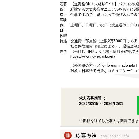
応募
【無資格OK！未経験OK！】パソコン
資
経験でも大丈夫◎マニュアルをもとに経
格・
仕事ですので、思い切って飛び込んでき
経験
休
土曜日、日曜日、祝日（完全週休二日制
日・
休暇
待遇
交通費一部支給（上限2万5000円まで/月
社会保険完備（法定による）、退職金制
備考
【当社採用HPよりも求人情報を確認で
https://www.rjc-recruit.com/
【外国籍の方へ／For foreign nationals】
対象：日本語で円滑なコミュニケーショ
求人応募期間 ：
2022/02/15 ～ 2026/12/31
※掲載を終了した求人は閲覧できま