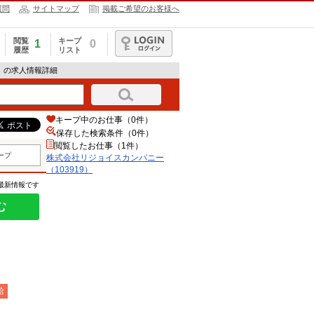
質問
サイトマップ
掲載ご希望のお客様へ
閲覧
キープ
1
0
履歴
リスト
ログイン
9）の求人情報詳細
キープ中のお仕事（0件）
保存した検索条件（
0
件）
閲覧したお仕事（1件）
ープ
株式会社リジョイスカンパニー
（103919）
の最新情報です
む
給