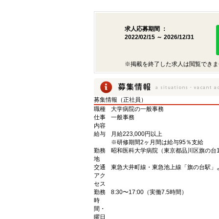
求人応募期間 ：
2022/02/15 ～ 2026/12/31
※掲載を終了した求人は閲覧できま
募集情報（正社員）
職種
大学病院の一般事務
仕事
一般事務
内容
給与
月給223,000円以上
※研修期間2ヶ月間は給与95％支給
勤務
昭和医科大学病院（東京都品川区旗の台1
地
交通
東急大井町線・東急池上線「旗の台駅」
アク
セス
勤務
8:30〜17:00（実働7.5時間）
時
間・
曜日