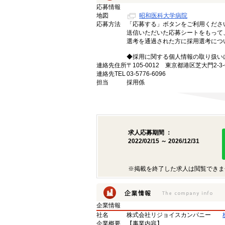
応募情報
地図
昭和医科大学病院
応募方法
「応募する」ボタンをご利用くださ
送信いただいた応募シートをもって
選考を通過された方に採用選考につ
◆採用に関する個人情報の取り扱い
連絡先住所
〒105-0012 東京都港区芝大門2
連絡先TEL
03-5776-6096
担当
採用係
求人応募期間 ：
2022/02/15 ～ 2026/12/31
※掲載を終了した求人は閲覧できま
企業情報
社名
株式会社リジョイスカンパニー
企業概要
【事業内容】