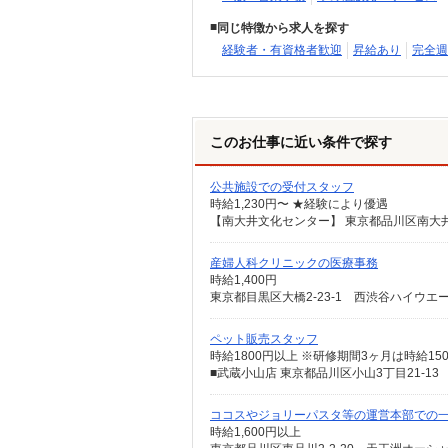
同じ特徴から求人を探す
経験者・有資格者歓迎
昇給あり
完全週
このお仕事に近い条件で探す
公共施設での受付スタッフ
時給1,230円〜 ★経験により優遇
【南大井文化センター】 東京都品川区南大井1-
産婦人科クリニックの医療事務
時給1,400円
東京都目黒区大橋2-23-1 西渋谷ハイウエ
ペット販売スタッフ
時給1800円以上 ※研修期間3ヶ月は時給15
■武蔵小山店 東京都品川区小山3丁目21-13
ココスやジョリーパスタ等の運営本部での
時給1,600円以上