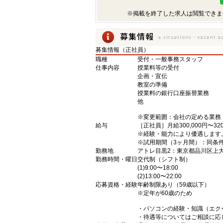
※掲載を終了した求人は閲覧できま
募集情報（正社員）
職種
受付・一般事務スタッフ
仕事内容
授業料等の受付
企画・宣伝
教室の準備
授業料の銀行口座振替業務
他
※変更範囲：会社の定める業務
給与
［正社員］月給300,000円〜320
※経験・能力により優遇します
※試用期間（3ヶ月間）：同条
勤務地
アトレ目黒2：東京都品川区上大崎
勤務時間・曜日
交代制（シフト制）
(1)9:00〜18:00
(2)13:00〜22:00
応募資格・経験
年齢制限あり（59歳以下）
※定年が60歳のため
・パソコンの経験・知識（エク
・待遇等についてはご相談に応