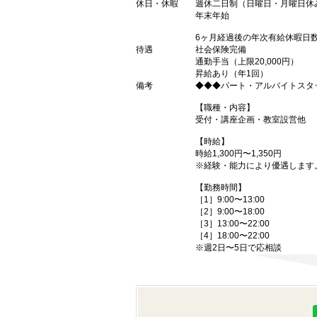
休日・休暇
週休二日制（日曜日・月曜日休
年末年始
6ヶ月経過後の年次有給休暇日数
待遇
社会保険完備
通勤手当（上限20,000円）
昇給あり（年1回）
備考
◆◆◆パート・アルバイトスタ
【職種・内容】
受付・講座企画・教室設営他
【時給】
時給1,300円〜1,350円
※経験・能力により優遇します
【勤務時間】
［1］9:00〜13:00
［2］9:00〜18:00
［3］13:00〜22:00
［4］18:00〜22:00
※週2日〜5日で応相談