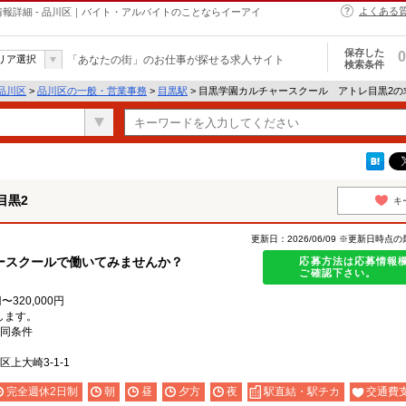
よくある
報詳細 - 品川区｜バイト・アルバイトのことならイーアイ
保存した
0
リア選択
「あなたの街」のお仕事が探せる求人サイト
検索条件
品川区
>
品川区の一般・営業事務
>
目黒駅
> 目黒学園カルチャースクール アトレ目黒2
目黒2
キ
更新日：2026/06/09 ※更新日時点
ースクールで働いてみませんか？
応募方法は応募情報
ご確認下さい。
〜320,000円
します。
：同条件
上大崎3-1-1
完全週休2日制
朝
昼
夕方
夜
駅直結・駅チカ
交通費