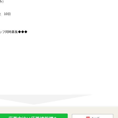
み）
 10日
ッフ同時募集◆◆◆
。