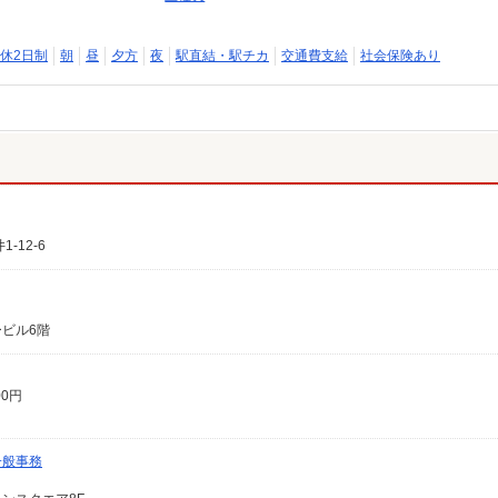
休2日制
朝
昼
夕方
夜
駅直結・駅チカ
交通費支給
社会保険あり
12-6
ービル6階
00円
一般事務