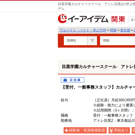
目黒学園カルチャースクール アトレ目黒2の求人情
デム
エ
関東
アルバイト・バイト・求人TOP
>
関東
>
東京都
>
勤務地
職種
目黒学園カルチャースクール アトレ
正社員
【受付、一般事務スタッフ】カルチャ
給与
［正社員］月給300,000円
※経験・能力により優遇
※試用期間（3ヶ月間）
職種
受付・一般事務スタッフ
勤務地
アトレ目黒2：東京都品川区
経験者・有資格者歓迎
昇給あり