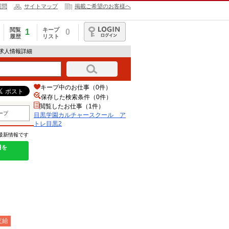
質問
サイトマップ
掲載ご希望のお客様へ
閲覧
キープ
1
0
履歴
リスト
ログイン
の求人情報詳細
キープ中のお仕事（0件）
保存した検索条件（
0
件）
閲覧したお仕事（1件）
ープ
目黒学園カルチャースクール ア
トレ目黒2
の最新情報です
欄を
支給