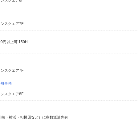
ャンスクエア8F
ャンスクエア7F
0円以上可 150H
ャンスクエア7F
一般事務
ャンスクエア8F
川崎・横浜・相模原など）に多数派遣先有