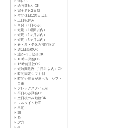
週払い
給与前払いOK
完全週休2日制
年間休日120日以上
土日祝休み
単発（1日のみ）
短期（1週間以内）
短期（1ヶ月以内）
短期（3ヶ月以内）
春・夏・冬休み期間限定
週1日勤務OK
週2～3日勤務OK
10時～勤務OK
16時前退社OK
短時間勤務（1日4h以内）OK
時間固定シフト制
時間や曜日が選べる・シフト
自由
フレックスタイム制
平日のみ勤務OK
土日祝のみ勤務OK
フルタイム歓迎
早朝
朝
昼
夕方
夜