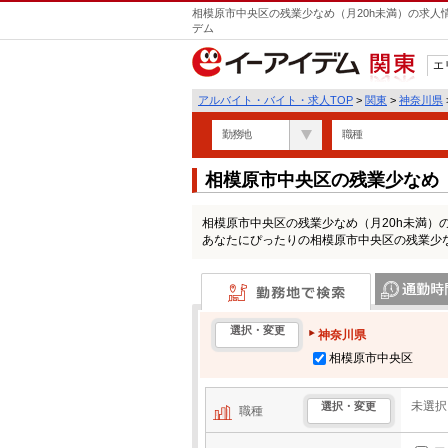
相模原市中央区の残業少なめ（月20h未満）の求人
デム
エ
関東
アルバイト・バイト・求人TOP
>
関東
>
神奈川県
勤務地
職種
相模原市中央区の残業少なめ
一覧
相模原市中央区の残業少なめ（月20h未満
あなたにぴったりの相模原市中央区の残業少な
勤務地で検索
通勤時間・区
選択・変更
神奈川県
相模原市中央区
未選択
選択・変更
職種