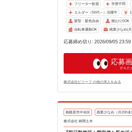
フリーター歓迎
学歴不問
エルダー（50代～）活躍中
髪型・髪色自由
髭(ひげ)OK
自転車通勤OK
残業少なめ(月2
応募締め切り: 2026/09/05 23:5
応募
かんた
株式会社ビリーフ の他の求人をみる
相模原市中央区
残業少なめ（月20h未
株式会社 林間土木