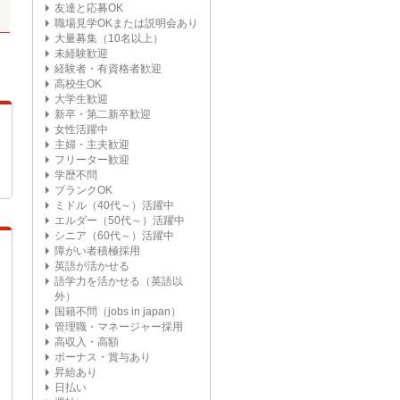
友達と応募OK
職場見学OKまたは説明会あり
大量募集（10名以上）
未経験歓迎
経験者・有資格者歓迎
高校生OK
大学生歓迎
新卒・第二新卒歓迎
女性活躍中
主婦・主夫歓迎
フリーター歓迎
学歴不問
ブランクOK
ミドル（40代～）活躍中
エルダー（50代～）活躍中
シニア（60代～）活躍中
障がい者積極採用
英語が活かせる
語学力を活かせる（英語以
外）
国籍不問（jobs in japan）
管理職・マネージャー採用
高収入・高額
ボーナス・賞与あり
昇給あり
日払い