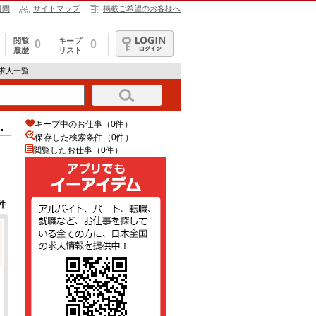
質問
サイトマップ
掲載ご希望のお客様へ
閲覧
キープ
0
0
履歴
リスト
ログイン
求人一覧
キープ中のお仕事（0件）
報
保存した検索条件（
0
件）
閲覧したお仕事（0件）
件