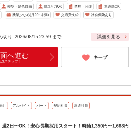
髪型・髪色自由
髭(ひげ)OK
禁煙・分煙
車通勤OK
残業少なめ(月20h未満)
交通費支給
社会保険あり
 2026/08/15 23:59 まで
詳細を見る
画面へ進む
キープ
ん3ステップ！
満）
アルバイト
パート
契約社員
派遣社員
週2日〜OK！安心長期採用スタート！時給1,350円〜1,688円