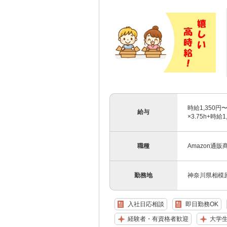
時給1,350円
給与
×3.75h+時給1
職種
Amazon通
勤務地
神奈川県相模
入社日応相談
即日勤務OK
経験者・有資格者歓迎
大学