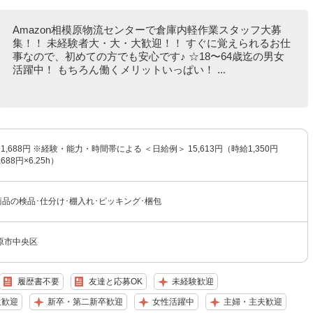
Amazon相模原物流センターで倉庫内軽作業スタッフ大募
集！！ 未経験者大・大・大歓迎！！ すぐに覚えられるお仕
事なので、初めての方でも安心です♪ ☆18〜64歳迄の男女
活躍中！ もちろん働くメリットいっぱい！ ...
〜1,688円 ※経験・能力・時間帯による ＜日給例＞ 15,613円（時給1,350円
,688円×6.25h）
販商品の検品･仕分け･棚入れ･ピッキング･梱包
原市中央区
履歴書不要
友達と応募OK
未経験歓迎
生歓迎
新卒・第二新卒歓迎
女性活躍中
主婦・主夫歓迎