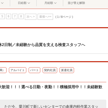
日給順
月給順
並び替え解除
5
6
7
8
次へ >
最後へ>>
( 1 / 8ページ )
休2日制／未経験から品質を支える検査スタッフへ
満）
アルバイト
パート
契約社員
派遣社員
大歓迎！！！選べる日勤・夜勤！！積極採用中！！未経験歓
ただ今、愛川町で新しいセンターでの倉庫内軽作業スタッ