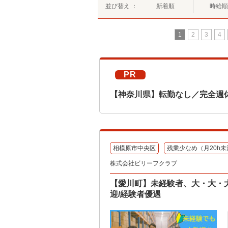
並び替え ：
新着順
時給順
1
2
3
4
PR
【神奈川県】転勤なし／完全週
相模原市中央区
残業少なめ（月20h未
株式会社ビリーフクラブ
【愛川町】未経験者、大・大・
迎/経験者優遇