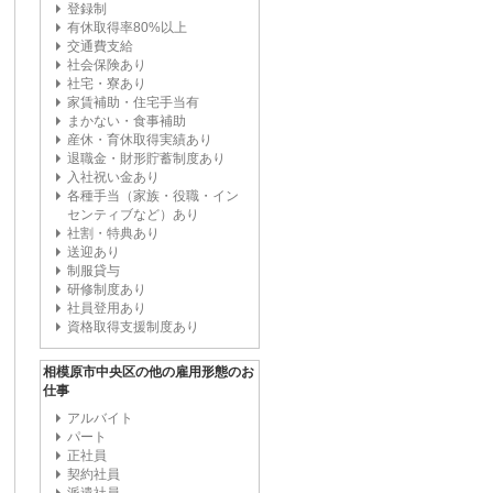
登録制
有休取得率80%以上
交通費支給
社会保険あり
社宅・寮あり
家賃補助・住宅手当有
まかない・食事補助
産休・育休取得実績あり
退職金・財形貯蓄制度あり
入社祝い金あり
各種手当（家族・役職・イン
センティブなど）あり
社割・特典あり
送迎あり
制服貸与
研修制度あり
社員登用あり
資格取得支援制度あり
相模原市中央区の他の雇用形態のお
仕事
アルバイト
パート
正社員
契約社員