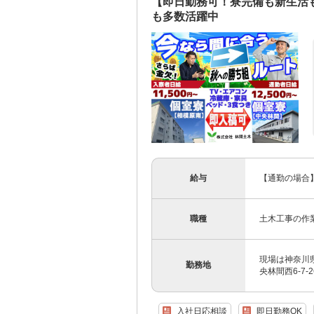
【即日勤務可！寮完備も新生活
も多数活躍中
給与
【通勤の場合】
職種
土木工事の作
現場は神奈川県
勤務地
央林間西6-7-
入社日応相談
即日勤務OK