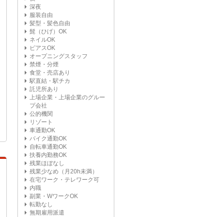
深夜
服装自由
髪型・髪色自由
髭（ひげ）OK
ネイルOK
ピアスOK
オープニングスタッフ
禁煙・分煙
食堂・売店あり
駅直結・駅チカ
託児所あり
上場企業・上場企業のグルー
プ会社
公的機関
リゾート
車通勤OK
バイク通勤OK
自転車通勤OK
扶養内勤務OK
残業ほぼなし
残業少なめ（月20h未満）
在宅ワーク・テレワーク可
内職
副業・WワークOK
転勤なし
無期雇用派遣