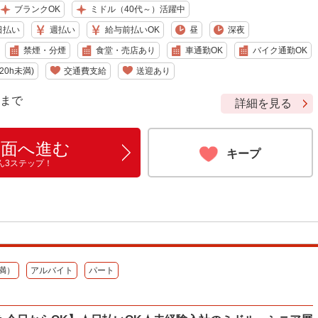
ブランクOK
ミドル（40代～）活躍中
日払い
週払い
給与前払いOK
昼
深夜
禁煙・分煙
食堂・売店あり
車通勤OK
バイク通勤OK
0h未満)
交通費支給
送迎あり
9 まで
詳細を見る
画面へ進む
キープ
ん3ステップ！
満）
アルバイト
パート