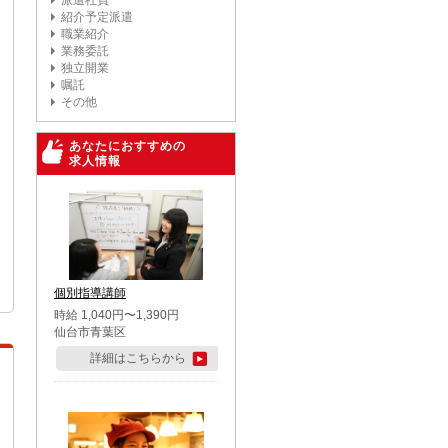
派遣社員
紹介予定派遣
職業紹介
業務委託
独立開業
嘱託
その他
あなたにおすすめの
求人情報
個別指導講師
時給 1,040円〜1,390円
仙台市青葉区
詳細はこちらから