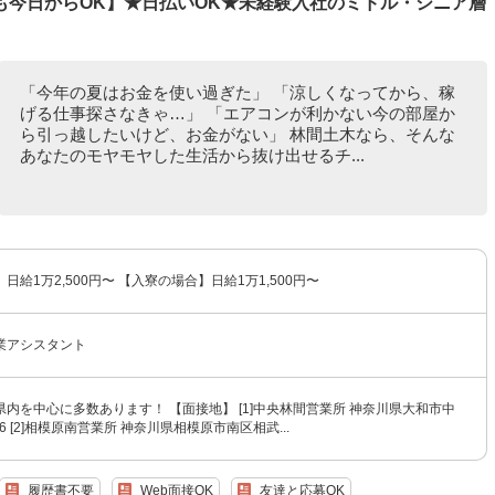
も今日からOK】★日払いOK★未経験入社のミドル・シニア層
「今年の夏はお金を使い過ぎた」 「涼しくなってから、稼
げる仕事探さなきゃ…」 「エアコンが利かない今の部屋か
ら引っ越したいけど、お金がない」 林間土木なら、そんな
あなたのモヤモヤした生活から抜け出せるチ...
日給1万2,500円〜 【入寮の場合】日給1万1,500円〜
業アシスタント
内を中心に多数あります！ 【面接地】 [1]中央林間営業所 神奈川県大和市中
26 [2]相模原南営業所 神奈川県相模原市南区相武...
履歴書不要
Web面接OK
友達と応募OK