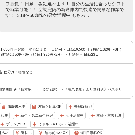
フ募集！ 日勤・夜勤選べます！ 自分の生活に合ったシフト
で就業可能！！ 空調完備の新倉庫内で快適で簡単な作業で
す！ ☆18〜60歳迄の男女活躍中 もちろ...
〜1,650円 ※経験・能力による ＜日給例＞ 日勤10,560円（時給1,320円×8H）
（時給1,650円×6H＋時給1,320円×2H） ＜月給例＞ 日勤23...
品･仕分け・梱包など
郡愛川町 ★「橋本駅」・「淵野辺駅」・「海老名駅」より無料送迎バスあり
履歴書不要
友達と応募OK
未経験歓迎
生歓迎
新卒・第二新卒歓迎
女性活躍中
主婦・主夫歓迎
ブランクOK
ミドル（40代～）活躍中
日払い
週払い
給与前払いOK
週1日勤務OK