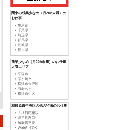
関東の残業少なめ（月20h未満）の
お仕事
東京都
千葉県
埼玉県
群馬県
茨城県
栃木県
残業少なめ（月20h未満）のお仕事
人気エリア
平塚市
茅ヶ崎市
横浜市金沢区
海老名市
横浜市中区
相模原市中央区の他の特徴のお仕事
入社日応相談
即日勤務OK
履歴書不要
Web面接OK