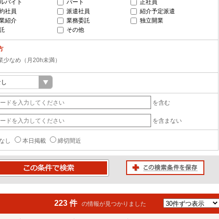
ルバイト
パート
正社員
約社員
派遣社員
紹介予定派遣
業紹介
業務委託
独立開業
託
その他
方
業少なめ（月20h未満）
を含む
を含まない
なし
本日掲載
締切間近
この検索条件を保存
条件で検索
223 件
の情報が見つかりました