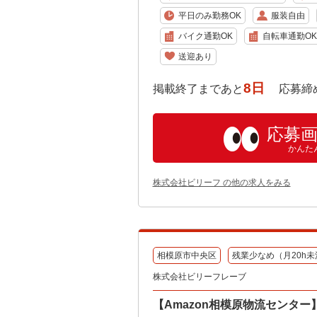
平日のみ勤務OK
服装自由
バイク通勤OK
自転車通勤OK
送迎あり
8日
掲載終了まであと
応募締め切り:
応募
かんた
株式会社ビリーフ の他の求人をみる
相模原市中央区
残業少なめ（月20h未
株式会社ビリーフレーブ
【Amazon相模原物流センター】