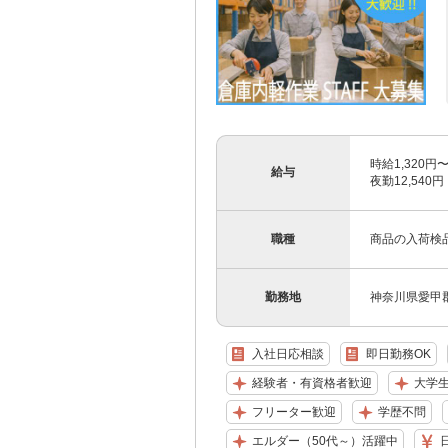
時給1,320円
給与
夜勤12,540円
職種
商品の入荷検
勤務地
神奈川県愛甲
入社日応相談
即日勤務OK
経験者・有資格者歓迎
大学
フリーター歓迎
学歴不問
エルダー（50代～）活躍中