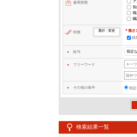
ア
雇用形態
契
職
嘱
働き
選択・変更
特徴
残
給与
フリーワード
その他の条件
指定
この
検索結果一覧