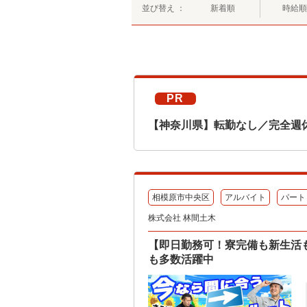
並び替え ：
新着順
時給順
PR
【神奈川県】転勤なし／完全週
相模原市中央区
アルバイト
パート
株式会社 林間土木
【即日勤務可！寮完備も新生活
も多数活躍中