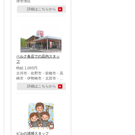
堺市堺区
詳細はこちらから
ベルク各店での店内スタッ
フ
時給 1,065円
古河市・佐野市・前橋市・高
崎市・伊勢崎市・太田市・館
林市・藤岡市・大泉町・さい
詳細はこちらから
たま市北区・川越市・熊谷
市・行田市・秩父市・所沢
市・飯能市・東松山市・坂戸
市・鶴ケ島市・千葉市中央
区・市川市・松戸市・習志野
市・柏市・流山市・八千代
市・足立区・江戸川区・八王
子市・町田市
ビルの清掃スタッフ