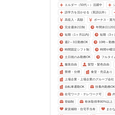
エルダー（50代～）活躍中
語学力を活かせる（英語以外）
高収入・高額
ボーナス・賞
完全週休2日制
年間休日120
短期（1ヶ月以内)
短期（3ヶ
週2～3日勤務OK
10時～勤務
時間固定シフト制
時間や曜
土日祝のみ勤務OK
フルタイ
服装自由
髪型・髪色自由
禁煙・分煙
食堂・売店あり
上場企業・上場企業のグループ会社
自転車通勤OK
扶養内勤務OK
在宅ワーク・テレワーク可
登録制
有休取得率80%以上
家賃補助・住宅手当有
まか