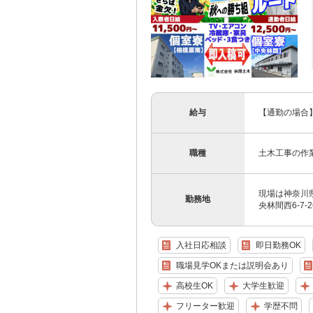
給与
【通勤の場合】
職種
土木工事の作
現場は神奈川県
勤務地
央林間西6-7-
入社日応相談
即日勤務OK
職場見学OKまたは説明会あり
高校生OK
大学生歓迎
フリーター歓迎
学歴不問