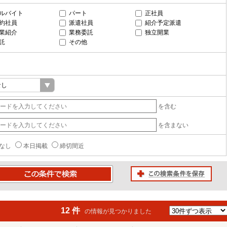
ルバイト
パート
正社員
約社員
派遣社員
紹介予定派遣
業紹介
業務委託
独立開業
託
その他
を含む
を含まない
なし
本日掲載
締切間近
この検索条件を保存
条件で検索
12 件
の情報が見つかりました