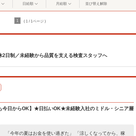
日給順
月給順
並び替え解除
1
( 1 / 1ページ )
休2日制／未経験から品質を支える検査スタッフへ
も今日からOK】★日払いOK★未経験入社のミドル・シニア層
「今年の夏はお金を使い過ぎた」 「涼しくなってから、稼