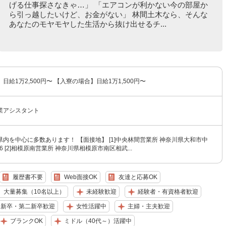
げる仕事探さなきゃ…」 「エアコンが利かない今の部屋か
ら引っ越したいけど、お金がない」 林間土木なら、そんな
あなたのモヤモヤした生活から抜け出せるチ...
日給1万2,500円〜 【入寮の場合】日給1万1,500円〜
業アシスタント
内を中心に多数あります！ 【面接地】 [1]中央林間営業所 神奈川県大和市中
26 [2]相模原南営業所 神奈川県相模原市南区相武...
履歴書不要
Web面接OK
友達と応募OK
大量募集（10名以上）
未経験歓迎
経験者・有資格者歓迎
新卒・第二新卒歓迎
女性活躍中
主婦・主夫歓迎
ブランクOK
ミドル（40代～）活躍中