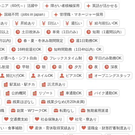
シニア（60代～）活躍中
障がい者積極採用
英語が活かせる
国籍不問（jobs in japan）
管理職・マネージャー採用
与あり
昇給あり
日払い
週払い
給与前払いOK
日以上
土日祝休み
単発（1日のみ）
短期（1週間以内）
月以内)
春・夏・冬休み期間限定
週1日勤務OK
OK
16時前退社OK
短時間勤務（1日4h以内）OK
日が選べる・シフト自由
フレックスタイム制
平日のみ勤務OK
ム歓迎
早朝
朝
昼
夕方
夜
深夜
髭(ひげ)OK
ネイルOK
ピアスOK
オープニングスタッフ
駅直結・駅チカ
託児所あり
公的機関
リゾート
車通勤OK
バイク通勤OK
残業ほぼなし
残業少なめ(月20h未満)
内職
副業・WワークOK
転勤なし
無期雇用派遣
交通費支給
社会保険あり
社宅・寮あり
ない・食事補助
産休・育休取得実績あり
退職金・財形貯蓄制度あり