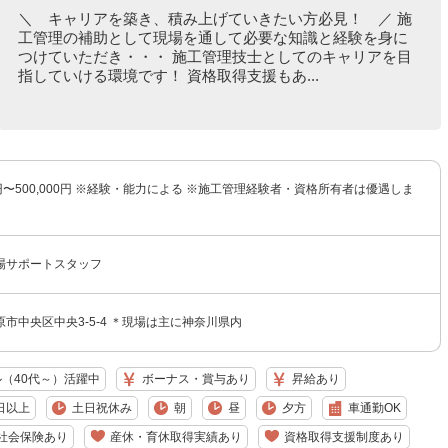
＼ キャリアを築き、積み上げていきたい方必見！ ／ 施
工管理の補助として現場を通して必要な知識と経験を身に
つけていただき・・・ 施工管理技士としてのキャリアを目
指していける環境です！ 資格取得支援もあ...
00円〜500,000円 ※経験・能力による ※施工管理経験者・資格所有者は優遇しま
場サポートスタッフ
市中央区中央3-5-4 ＊現場は主に神奈川県内
（40代～）活躍中
ボーナス・賞与あり
昇給あり
日以上
土日祝休み
朝
昼
夕方
車通勤OK
社会保険あり
産休・育休取得実績あり
資格取得支援制度あり