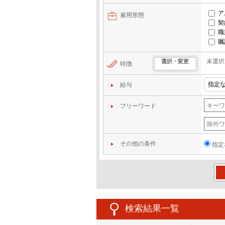
ア
雇用形態
契
職
嘱
未選択
選択・変更
特徴
給与
フリーワード
その他の条件
指定
この
検索結果一覧