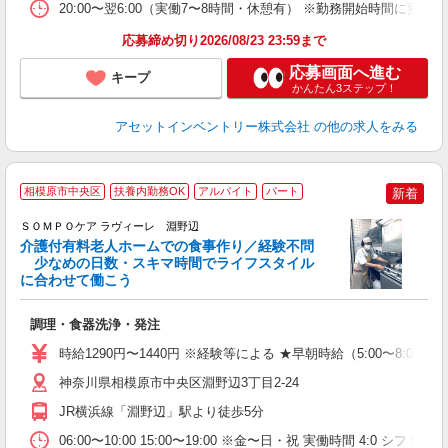
20:00〜翌6:00（実働7〜8時間・休憩有） ※勤務開始時間に
応募締め切り2026/08/23 23:59まで
応募画面へ進む
キープ
かんたん3ステップ！
アセットインベントリー株式会社
の他の求人をみる
相模原市中央区
扶養内勤務OK
アルバイト
パート
新着
ＳＯＭＰＯケア ラヴィーレ 淵野辺
介護付有料老人ホームでの食事作り／経験不問
少なめの日数・スキマ時間でライフスタイル
に合わせて働こう
が
調理・食器洗浄・発注
週
歓
時給1290円〜1440円 ※経験等による ★早朝時給（5:00〜
神奈川県相模原市中央区淵野辺3丁目2-24
JR横浜線「淵野辺」駅より徒歩5分
06:00〜10:00 15:00〜19:00 ※金〜日・祝 実働時間 