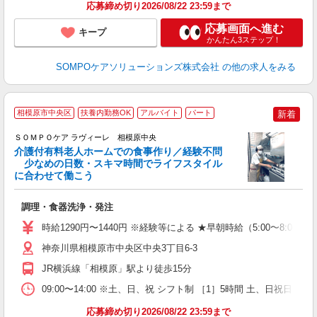
応募締め切り2026/08/22 23:59まで
応募画面へ進む
キープ
かんたん3ステップ！
SOMPOケアソリューションズ株式会社
の他の求人をみる
相模原市中央区
扶養内勤務OK
アルバイト
パート
新着
ＳＯＭＰＯケア ラヴィーレ 相模原中央
介護付有料老人ホームでの食事作り／経験不問
少なめの日数・スキマ時間でライフスタイル
に合わせて働こう
が
調理・食器洗浄・発注
週
ル
時給1290円〜1440円 ※経験等による ★早朝時給（5:00〜
あ
神奈川県相模原市中央区中央3丁目6-3
JR横浜線「相模原」駅より徒歩15分
09:00〜14:00 ※土、日、祝 シフト制 ［1］5時間 土、日
応募締め切り2026/08/22 23:59まで