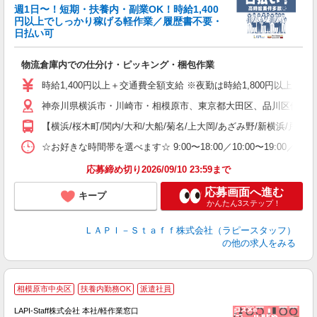
週1日〜！短期・扶養内・副業OK！時給1,400
円以上でしっかり稼げる軽作業／履歴書不要・
日払い可
給
物流倉庫内での仕分け・ピッキング・梱包作業
入
量
時給1,400円以上＋交通費全額支給 ※夜勤は時給1,800円以上（深夜手当
迎
神奈川県横浜市・川崎市・相模原市、東京都大田区、品川区他、勤務
い
以
【横浜/桜木町/関内/大和/大船/菊名/上大岡/あざみ野/新横浜/戸塚
K
☆お好きな時間帯を選べます☆ 9:00〜18:00／10:00〜19:
録
応募締め切り2026/09/10 23:59まで
応募画面へ進む
キープ
かんたん3ステップ！
ＬＡＰＩ－Ｓｔａｆｆ株式会社（ラピースタッフ）
の他の求人をみる
相模原市中央区
扶養内勤務OK
派遣社員
LAPI-Staff株式会社 本社/軽作業窓口