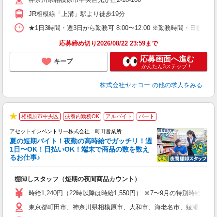
JR相模線「上溝」駅より徒歩19分
★1日3時間・週3日から勤務可 8:00〜12:00 ※勤務時間
応募締め切り2026/08/22 23:59まで
応募画面へ進む
キープ
かんたん3ステップ！
株式会社ヤオコー
の他の求人をみる
相模原市中央区
扶養内勤務OK
アルバイト
パート
★
アセットインベントリー株式会社 町田営業所
夏の短期バイト！夜勤の高時給でガッチリ！週
担
1日〜OK！日払いOK！端末で商品の数を数え
自
るお仕事♪
手
棚卸しスタッフ（短期の夜間商品カウント）
履
学
時給1,240円（22時以降は時給1,550円） ※7〜9月の特別時
日
東京都町田市、神奈川県相模原市、大和市、海老名市、綾瀬市、及
給