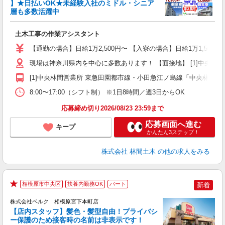
り
】★日払いOK★未経験入社のミドル・シニア
円
層も多数活躍中
で
土木工事の作業アシスタント
入
場
【通勤の場合】日給1万2,500円〜 【入寮の場合】日給1万1,500円
者
現場は神奈川県内を中心に多数あります！ 【面接地】 [1]中央林間営業
躍
（
[1]中央林間営業所 東急田園都市線・小田急江ノ島線「中央林間駅」
国
8:00〜17:00（シフト制） ※1日8時間／週3日からOK
ボ
応募締め切り2026/08/23 23:59まで
応募画面へ進む
キープ
かんたん3ステップ！
株式会社 林間土木
の他の求人をみる
相模原市中央区
扶養内勤務OK
パート
新着
★
株式会社ベルク 相模原宮下本町店
【店内スタッフ】髪色・髪型自由！プライバシ
ー保護のため接客時の名前は非表示です！
の