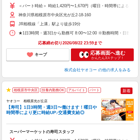
ア
＜パート時給＞ 時給1,420円〜1,670円（曜日・時間帯による） 
短
り
神奈川県相模原市中央区光が丘2-18-160
JR相模線「上溝」駅より徒歩19分
★1日3時間・週3日から勤務可 8:00〜12:00 ※勤務時間
応募締め切り2026/08/22 23:59まで
応募画面へ進む
キープ
かんたん3ステップ！
株式会社ヤオコー
の他の求人をみる
相模原市中央区
扶養内勤務OK
アルバイト
パート
新着
★
ヤオコー 相模原光が丘店
【寿司】1日3時間・週3日〜働けます！曜日や
時間帯により更に時給UP♪交通費支給◎
指
スーパーマーケットの寿司スタッフ
未
ア