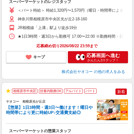
スーパーマーケットのレジスタッフ
未
ア
＜パート時給＞ 時給1,320円〜1,570円（曜日・時間帯による） 
短
り
神奈川県相模原市中央区光が丘2-18-160
JR相模線「上溝」駅より徒歩19分
★1日3時間・週3日から勤務可 17:00〜22:00 ※勤務時
応募締め切り2026/08/22 23:59まで
応募画面へ進む
キープ
かんたん3ステップ！
株式会社ヤオコー
の他の求人をみる
相模原市中央区
扶養内勤務OK
アルバイト
パート
新着
★
ヤオコー 相模原光が丘店
【惣菜】1日3時間・週3日〜働けます！曜日や
時間帯により更に時給UP♪交通費支給◎
て
スーパーマーケットの惣菜スタッフ
未