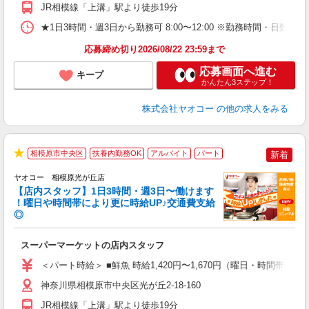
JR相模線「上溝」駅より徒歩19分
★1日3時間・週3日から勤務可 8:00〜12:00 ※勤務時間
応募締め切り2026/08/22 23:59まで
応募画面へ進む
キープ
かんたん3ステップ！
株式会社ヤオコー
の他の求人をみる
相模原市中央区
扶養内勤務OK
アルバイト
パート
新着
★
ヤオコー 相模原光が丘店
【店内スタッフ】1日3時間・週3日〜働けます
！曜日や時間帯により更に時給UP♪交通費支給
◎
わ
スーパーマーケットの店内スタッフ
未
ア
＜パート時給＞ ■鮮魚 時給1,420円〜1,670円（曜日・時間帯による
短
り
神奈川県相模原市中央区光が丘2-18-160
JR相模線「上溝」駅より徒歩19分