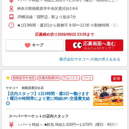
＜パート時給＞ 時給1,320円〜1,570円（曜日・時間帯による） 
短
り
神奈川県相模原市中央区鹿沼台2-9-6
JR横浜線「淵野辺」駅より徒歩7分
★1日3時間・週3日から勤務可 8:00〜12:00 ※勤務時間
応募締め切り2026/08/22 23:59まで
応募画面へ進む
キープ
かんたん3ステップ！
株式会社ヤオコー
の他の求人をみる
相模原市中央区
扶養内勤務OK
アルバイト
パート
新着
★
ヤオコー 相模原鹿沼台店
【店内スタッフ】1日3時間・週3日〜働けます
！曜日や時間帯により更に時給UP♪交通費支給
◎
わ
スーパーマーケットの店内スタッフ
未
ア
＜パート時給＞ ■鮮魚 時給1,420円〜1,670円（曜日・時間帯によ
短