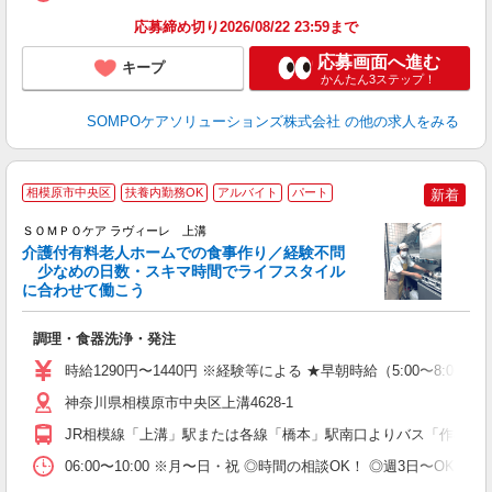
応募締め切り2026/08/22 23:59まで
応募画面へ進む
キープ
かんたん3ステップ！
SOMPOケアソリューションズ株式会社
の他の求人をみる
相模原市中央区
扶養内勤務OK
アルバイト
パート
新着
ＳＯＭＰＯケア ラヴィーレ 上溝
介護付有料老人ホームでの食事作り／経験不問
少なめの日数・スキマ時間でライフスタイル
に合わせて働こう
が
調理・食器洗浄・発注
週
シ
時給1290円〜1440円 ※経験等による ★早朝時給（5:00〜
O
あ
神奈川県相模原市中央区上溝4628-1
JR相模線「上溝」駅または各線「橋本」駅南口よりバス「作の口
06:00〜10:00 ※月〜日・祝 ◎時間の相談OK！ ◎週3日〜