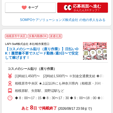
応募画面へ進む
キープ
かんたん3ステップ！
SOMPOケアソリューションズ株式会社
の他の求人をみる
相模原市中央区
扶養内勤務OK
派遣社員
LAPI-Staff株式会社 本社/軽作業窓口
【コスメのシール貼り（座り作業）】日払いO
K！履歴書不要でスピード勤務♪週3日〜で安定
して稼げます！
で
コスメのシール貼り（座り作業）
入
量
[1]時給1,450円〜 [2]時給1,500円〜 ※別途交通費支給 ◆昇給
迎
相模原市中央区 ★上記以外にも神奈川県内（相模原・川崎・横浜
与
（
相模原駅、矢部駅、淵野辺駅など
が
ム
◆ 8：00〜17：15 ◆ 8：30〜17：30 ◆ 9：00〜18：
種
8
あと
日
で掲載終了
(2026/08/17 23:59まで)