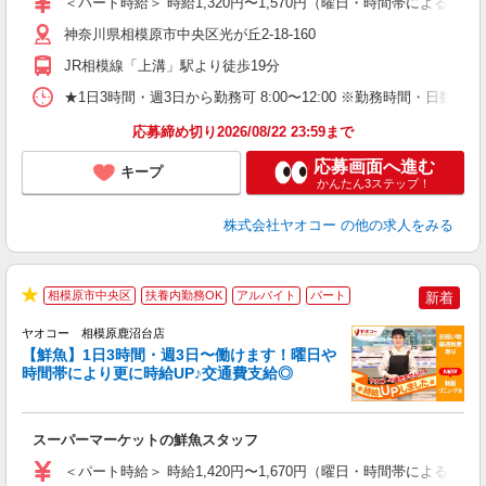
＜パート時給＞ 時給1,320円〜1,570円（曜日・時間帯による） 
短
り
神奈川県相模原市中央区光が丘2-18-160
JR相模線「上溝」駅より徒歩19分
★1日3時間・週3日から勤務可 8:00〜12:00 ※勤務時間
応募締め切り2026/08/22 23:59まで
応募画面へ進む
キープ
かんたん3ステップ！
株式会社ヤオコー
の他の求人をみる
相模原市中央区
扶養内勤務OK
アルバイト
パート
新着
★
ヤオコー 相模原鹿沼台店
【鮮魚】1日3時間・週3日〜働けます！曜日や
時間帯により更に時給UP♪交通費支給◎
す
み
スーパーマーケットの鮮魚スタッフ
未
ア
＜パート時給＞ 時給1,420円〜1,670円（曜日・時間帯による） 
短