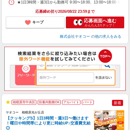
★1日3時間・週3日から勤務可 9:00〜18:00、13:00〜
応募締め切り2026/08/22 23:59まで
応募画面へ進む
キープ
かんたん3ステップ！
株式会社ヤオコー
の他の求人をみる
相模原市中央区
扶養内勤務OK
アルバイト
パート
新着
★
ヤオコー 相模原光が丘店
【クッキングS】1日3時間・週3日〜働けます
！曜日や時間帯により更に時給UP♪交通費支給
◎