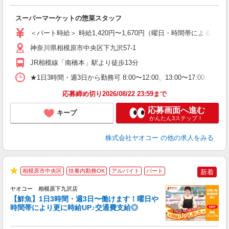
て
スーパーマーケットの惣菜スタッフ
未
ア
＜パート時給＞ 時給1,420円〜1,670円（曜日・時間帯による） 
短
り
神奈川県相模原市中央区下九沢57-1
JR相模線「南橋本」駅より徒歩13分
★1日3時間・週3日から勤務可 8:00〜12:00、13:00〜1
応募締め切り2026/08/22 23:59まで
応募画面へ進む
キープ
かんたん3ステップ！
株式会社ヤオコー
の他の求人をみる
相模原市中央区
扶養内勤務OK
アルバイト
パート
新着
★
ヤオコー 相模原下九沢店
【鮮魚】1日3時間・週3日〜働けます！曜日や
時間帯により更に時給UP♪交通費支給◎
す