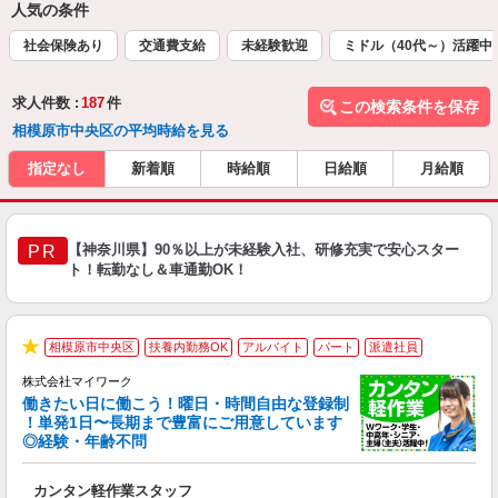
人気の条件
社会保険あり
交通費支給
未経験歓迎
ミドル（40代～）活躍中
求人件数 :
187
件
この検索条件を保存
相模原市中央区の平均時給を見る
指定なし
新着順
時給順
日給順
月給順
【神奈川県】90％以上が未経験入社、研修充実で安心スター
PR
ト！転勤なし＆車通勤OK！
相模原市中央区
扶養内勤務OK
アルバイト
パート
派遣社員
★
株式会社マイワーク
働きたい日に働こう！曜日・時間自由な登録制
！単発1日〜長期まで豊富にご用意しています
◎経験・年齢不問
き
カンタン軽作業スタッフ
履