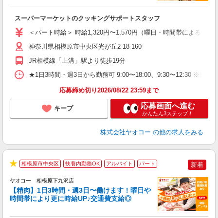
ら
スーパーマーケットのクッキングサポートスタッフ
未
ア
＜パート時給＞ 時給1,320円〜1,570円（曜日・時間帯による） 
短
り
神奈川県相模原市中央区光が丘2-18-160
JR相模線「上溝」駅より徒歩19分
★1日3時間・週3日から勤務可 9:00〜18:00、9:30〜1
応募締め切り2026/08/22 23:59まで
応募画面へ進む
キープ
かんたん3ステップ！
株式会社ヤオコー
の他の求人をみる
相模原市中央区
扶養内勤務OK
アルバイト
パート
新着
★
ヤオコー 相模原下九沢店
【精肉】1日3時間・週3日〜働けます！曜日や
時間帯により更に時給UP♪交通費支給◎