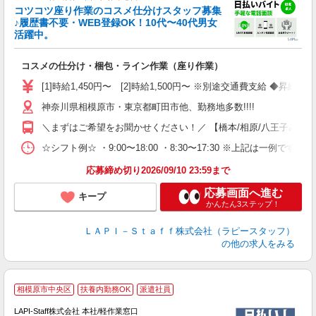
コツコツ座り作業のコスメ仕分けスタッフ募集
要
♪履歴書不要・WEB登録OK！10代〜40代男女
活躍中。
ご
コスメの仕分け・梱包・ライン作業（座り作業）
入
量
[1]時給1,450円〜 [2]時給1,500円〜 ※別途交通費支給 ◆昇給
迎
神奈川県相模原市・東京都町田市他、勤務地多数!!!!
い
以
＼まずはご希望をお聞かせください！／ 【橋本/相原/八王子みなみ野/
K
☆シフト例☆ ・9:00〜18:00 ・8:30〜17:30 ※上記は
録
応募締め切り2026/09/10 23:59まで
応募画面へ進む
キープ
かんたん3ステップ！
ＬＡＰＩ－Ｓｔａｆｆ株式会社（ラピースタッフ）
の他の求人をみる
■
相模原市中央区
扶養内勤務OK
派遣社員
LAPI-Staff株式会社 本社/軽作業窓口