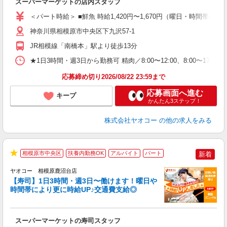
スーパーマーケットの店内スタッフ
未
ア
＜パート時給＞ ■鮮魚 時給1,420円〜1,670円（曜日・時間帯による
短
り
神奈川県相模原市中央区下九沢57-1
JR相模線「南橋本」駅より徒歩13分
★1日3時間・週3日から勤務可 精肉／8:00〜12:00、8:00〜17:00、
応募締め切り2026/08/22 23:59まで
応募画面へ進む
キープ
かんたん3ステップ！
株式会社ヤオコー
の他の求人をみる
相模原市中央区
扶養内勤務OK
アルバイト
パート
新着
★
ヤオコー 相模原鹿沼台店
【寿司】1日3時間・週3日〜働けます！曜日や
時間帯により更に時給UP♪交通費支給◎
指
スーパーマーケットの寿司スタッフ
未