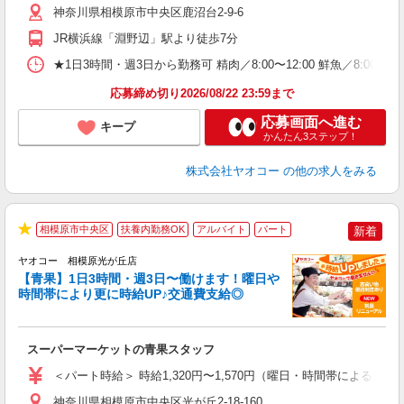
り
神奈川県相模原市中央区鹿沼台2-9-6
JR横浜線「淵野辺」駅より徒歩7分
★1日3時間・週3日から勤務可 精肉／8:00〜12:00 鮮魚／8:00〜
応募締め切り2026/08/22 23:59まで
応募画面へ進む
キープ
かんたん3ステップ！
株式会社ヤオコー
の他の求人をみる
相模原市中央区
扶養内勤務OK
アルバイト
パート
新着
★
ヤオコー 相模原光が丘店
【青果】1日3時間・週3日〜働けます！曜日や
時間帯により更に時給UP♪交通費支給◎
ま
み
スーパーマーケットの青果スタッフ
未
ア
＜パート時給＞ 時給1,320円〜1,570円（曜日・時間帯による） 
短
り
神奈川県相模原市中央区光が丘2-18-160