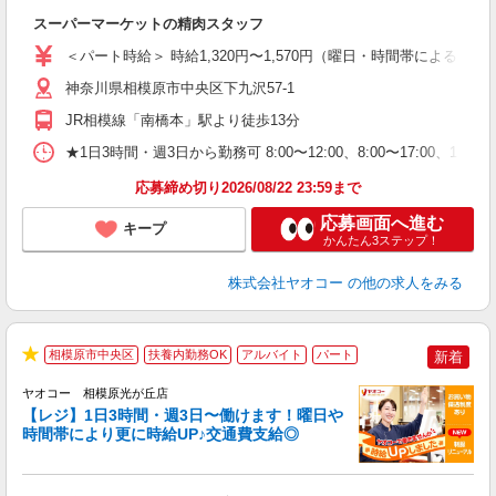
店
スーパーマーケットの精肉スタッフ
未
ア
＜パート時給＞ 時給1,320円〜1,570円（曜日・時間帯による） 
短
り
神奈川県相模原市中央区下九沢57-1
JR相模線「南橋本」駅より徒歩13分
★1日3時間・週3日から勤務可 8:00〜12:00、8:00〜17
応募締め切り2026/08/22 23:59まで
応募画面へ進む
キープ
かんたん3ステップ！
株式会社ヤオコー
の他の求人をみる
相模原市中央区
扶養内勤務OK
アルバイト
パート
新着
★
ヤオコー 相模原光が丘店
【レジ】1日3時間・週3日〜働けます！曜日や
時間帯により更に時給UP♪交通費支給◎
境
に