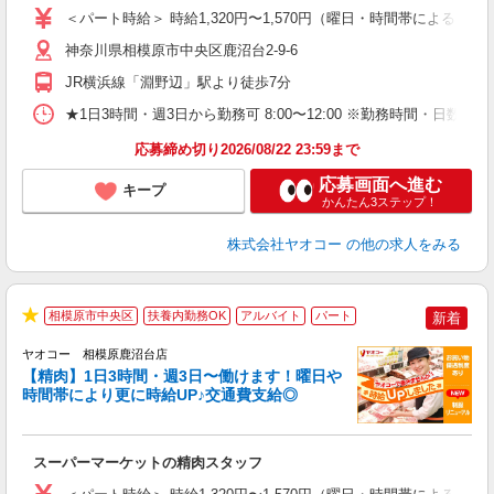
ア
＜パート時給＞ 時給1,320円〜1,570円（曜日・時間帯による） 
短
り
神奈川県相模原市中央区鹿沼台2-9-6
JR横浜線「淵野辺」駅より徒歩7分
★1日3時間・週3日から勤務可 8:00〜12:00 ※勤務時間
応募締め切り2026/08/22 23:59まで
応募画面へ進む
キープ
かんたん3ステップ！
株式会社ヤオコー
の他の求人をみる
相模原市中央区
扶養内勤務OK
アルバイト
パート
新着
★
ヤオコー 相模原鹿沼台店
【精肉】1日3時間・週3日〜働けます！曜日や
時間帯により更に時給UP♪交通費支給◎
店
スーパーマーケットの精肉スタッフ
未
ア