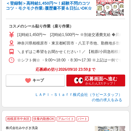
＜登録制＞高時給1,450円〜！経験不問のコツ
コツ・モクモク作業♪履歴書不要＆日払いOK☆
す
募
コスメのシール貼り作業（座り作業）
入
量
[1]時給1,450円〜 [2]時給1,500円〜 ※別途交通費支給 ◆昇給
迎
神奈川県相模原市・東京都町田市・八王子市他、勤務地多数!!!!
い
以
＼まずはご希望をお聞かせください！／ 【相原/小田急相模原/古淵/相
K
☆シフト例☆ ・9:00〜18:00 ・8:30〜17:30 ※上記は
録
応募締め切り2026/09/10 23:59まで
応募画面へ進む
キープ
かんたん3ステップ！
ＬＡＰＩ－Ｓｔａｆｆ株式会社（ラピースタッフ）
の他の求人をみる
相模原市中央区
扶養内勤務OK
アルバイト
パート
株式会社みやざき洗染