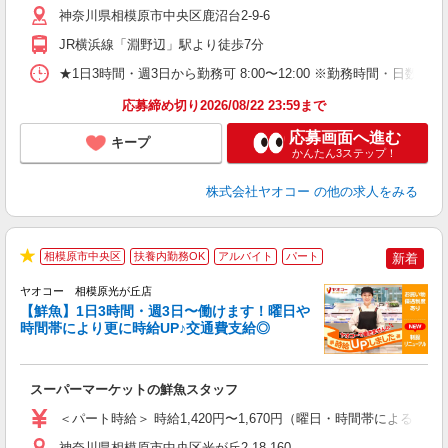
り
神奈川県相模原市中央区鹿沼台2-9-6
JR横浜線「淵野辺」駅より徒歩7分
★1日3時間・週3日から勤務可 8:00〜12:00 ※勤務時間
応募締め切り2026/08/22 23:59まで
応募画面へ進む
キープ
かんたん3ステップ！
株式会社ヤオコー
の他の求人をみる
相模原市中央区
扶養内勤務OK
アルバイト
パート
新着
★
ヤオコー 相模原光が丘店
【鮮魚】1日3時間・週3日〜働けます！曜日や
時間帯により更に時給UP♪交通費支給◎
す
み
スーパーマーケットの鮮魚スタッフ
未
ア
＜パート時給＞ 時給1,420円〜1,670円（曜日・時間帯による） 
短
り
神奈川県相模原市中央区光が丘2-18-160