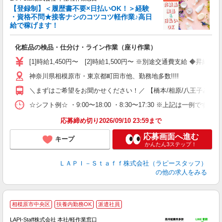
【登録制】＜履歴書不要×日払いOK！＞経験
・資格不問★接客ナシのコツコツ軽作業♪高日
給で稼げます！
い
化粧品の検品・仕分け・ライン作業（座り作業）
入
量
[1]時給1,450円〜 [2]時給1,500円〜 ※別途交通費支給 ◆昇給
迎
神奈川県相模原市・東京都町田市他、勤務地多数!!!!
い
以
＼まずはご希望をお聞かせください！／ 【橋本/相原/八王子みなみ野/
K
☆シフト例☆ ・9:00〜18:00 ・8:30〜17:30 ※上記は
録
応募締め切り2026/09/10 23:59まで
応募画面へ進む
キープ
かんたん3ステップ！
ＬＡＰＩ－Ｓｔａｆｆ株式会社（ラピースタッフ）
の他の求人をみる
★
相模原市中央区
扶養内勤務OK
派遣社員
LAPI-Staff株式会社 本社/軽作業窓口