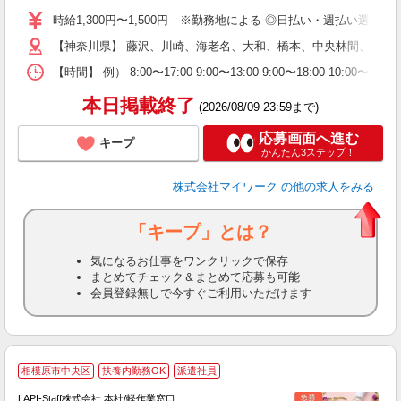
歓
時給1,300円〜1,500円 ※勤務地による ◎日払い・週払い選
躍
【神奈川県】 藤沢、川崎、海老名、大和、橋本、中央林間、本厚
（
週
【時間】 例） 8:00〜17:00 9:00〜13:00 9:00〜
シ
通
本日掲載終了
(2026/08/09 23:59まで)
応募画面へ進む
キープ
かんたん3ステップ！
株式会社マイワーク
の他の求人をみる
「キープ」とは？
気になるお仕事をワンクリックで保存
まとめてチェック＆まとめて応募も可能
会員登録無しで今すぐご利用いただけます
相模原市中央区
扶養内勤務OK
派遣社員
LAPI-Staff株式会社 本社/軽作業窓口