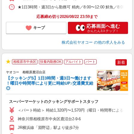
★1日3時間・週3日から勤務可 精肉／8:00〜12:00 鮮魚／8:00〜12
応募締め切り2026/08/22 23:59まで
応募画面へ進む
キープ
かんたん3ステップ！
株式会社ヤオコー
の他の求人をみる
相模原市中央区
扶養内勤務OK
アルバイト
パート
新着
★
ヤオコー 相模原鹿沼台店
【クッキングS】1日3時間・週3日〜働けます
！曜日や時間帯により更に時給UP♪交通費支給
◎
ら
スーパーマーケットのクッキングサポートスタッフ
未
ア
＜パート時給＞ 時給1,320円〜1,570円（曜日・時間帯による） 
短
り
神奈川県相模原市中央区鹿沼台2-9-6
JR横浜線「淵野辺」駅より徒歩7分