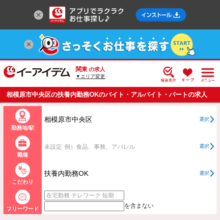
関東
の求人
▼エリア変更
相模原市中央区の扶養内勤務OKのバイト・アルバイト・パートの求人
情報一覧
相模原市中央区
選択
勤務地/駅
未設定
例）食品、事務、アパレル
選択
職種
扶養内勤務OK
選択
こだわり
を含まない
フリーワード