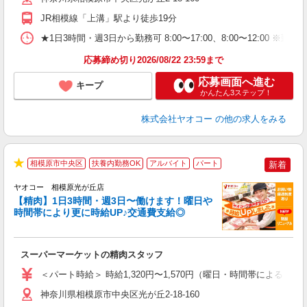
JR相模線「上溝」駅より徒歩19分
★1日3時間・週3日から勤務可 8:00〜17:00、8:00〜1
応募締め切り2026/08/22 23:59まで
応募画面へ進む
キープ
かんたん3ステップ！
株式会社ヤオコー
の他の求人をみる
相模原市中央区
扶養内勤務OK
アルバイト
パート
新着
★
ヤオコー 相模原光が丘店
【精肉】1日3時間・週3日〜働けます！曜日や
時間帯により更に時給UP♪交通費支給◎
店
スーパーマーケットの精肉スタッフ
未
ア
＜パート時給＞ 時給1,320円〜1,570円（曜日・時間帯による） 
短
り
神奈川県相模原市中央区光が丘2-18-160