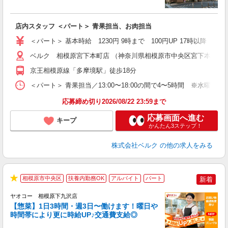
は
り
店内スタッフ ＜パート＞ 青果担当、お肉担当
未
髪
＜パート＞ 基本時給 1230円 9時まで 100円UP 17時以
通
ベルク 相模原宮下本町店 （神奈川県相模原市中央区宮下本町1-31
京王相模原線「多摩境駅」徒歩18分
＜パート＞ 青果担当／13:00〜18:00の間で4〜5時間 ※水曜・
応募締め切り2026/08/22 23:59まで
応募画面へ進む
キープ
かんたん3ステップ！
株式会社ベルク
の他の求人をみる
相模原市中央区
扶養内勤務OK
アルバイト
パート
新着
★
ヤオコー 相模原下九沢店
【惣菜】1日3時間・週3日〜働けます！曜日や
時間帯により更に時給UP♪交通費支給◎