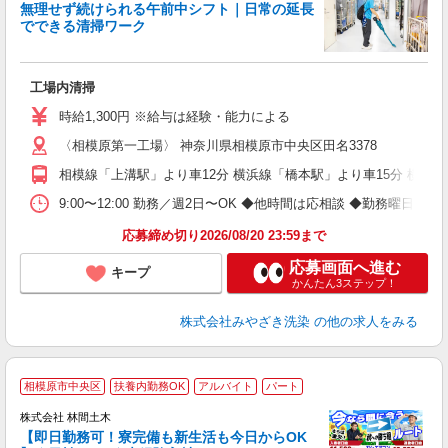
無理せず続けられる午前中シフト｜日常の延長
でできる清掃ワーク
を
工場内清掃
未
～
時給1,300円 ※給与は経験・能力による
ト
〈相模原第一工場〉 神奈川県相模原市中央区田名3378
通
相模線「上溝駅」より車12分 横浜線「橋本駅」より車15分 横浜
9:00〜12:00 勤務／週2日〜OK ◆他時間は応相談 ◆勤務曜日・
応募締め切り2026/08/20 23:59まで
応募画面へ進む
キープ
かんたん3ステップ！
株式会社みやざき洗染
の他の求人をみる
相模原市中央区
扶養内勤務OK
アルバイト
パート
株式会社 林間土木
【即日勤務可！寮完備も新生活も今日からOK