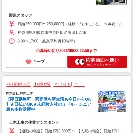
る
製造スタッフ
未
月給250,000円〜280,000円（経験・能力による） ※年齢・経験に
神奈川県相模原市中央区田名塩田1-2-16
8:00〜17:00（残業平均月10時間）
応募締め切り2026/08/22 23:59まで
応募画面へ進む
キープ
かんたん3ステップ！
相模原市中央区
未経験歓迎
アルバイト
パート
株式会社 林間土木
【即日勤務可！寮完備も新生活も今日からOK
り
】★日払いOK★未経験入社のミドル・シニア
円
層も多数活躍中
で
土木工事の作業アシスタント
入
場
【通勤の場合】日給1万2,500円〜 【入寮の場合】日給1万1,500円