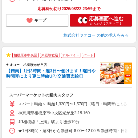
応募締め切り2026/08/22 23:59まで
応募画面へ進む
キープ
かんたん3ステップ！
株式会社ヤオコー
の他の求人をみる
相模原市中央区
未経験歓迎
アルバイト
パート
★
ヤオコー 相模原光が丘店
【精肉】1日3時間・週3日〜働けます！曜日や
時間帯により更に時給UP♪交通費支給◎
店
スーパーマーケットの精肉スタッフ
未
ア
＜パート時給＞ 時給1,320円〜1,570円（曜日・時間帯による） 
短
神奈川県相模原市中央区光が丘2-18-160
り
JR相模線「上溝」駅より徒歩19分
★1日3時間・週3日から勤務可 8:00〜12:00 ※勤務時間