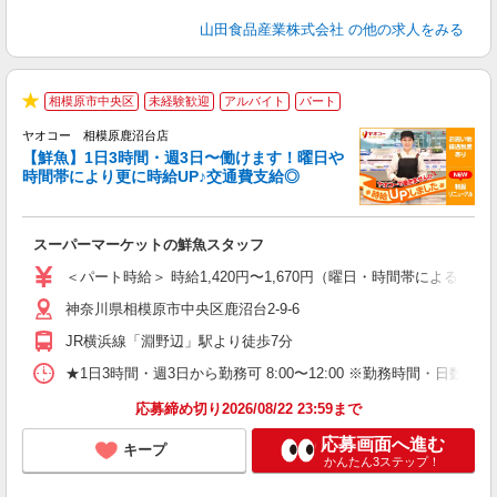
山田食品産業株式会社
の他の求人をみる
相模原市中央区
未経験歓迎
アルバイト
パート
★
ヤオコー 相模原鹿沼台店
【鮮魚】1日3時間・週3日〜働けます！曜日や
時間帯により更に時給UP♪交通費支給◎
す
み
スーパーマーケットの鮮魚スタッフ
未
ア
＜パート時給＞ 時給1,420円〜1,670円（曜日・時間帯による） 
短
神奈川県相模原市中央区鹿沼台2-9-6
り
JR横浜線「淵野辺」駅より徒歩7分
★1日3時間・週3日から勤務可 8:00〜12:00 ※勤務時間
応募締め切り2026/08/22 23:59まで
応募画面へ進む
キープ
かんたん3ステップ！