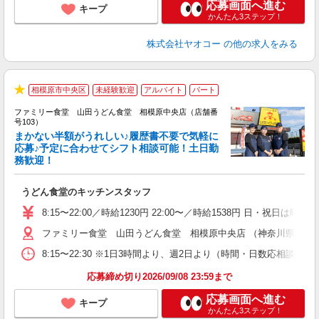
応募画面へ進む
キープ
かんたん3ステップ！
株式会社ヤオコー
の他の求人をみる
相模原市中央区
未経験歓迎
アルバイト
パート
★
ファミリー食堂 山田うどん食堂 相模原中央店（店舗番
号103）
まかない半額がうれしい♪履歴書不要で気軽に
応募♪予定に合わせてシフト相談可能！土日勤
務歓迎！
お
未
うどん食堂のキッチンスタッフ
車
り
8:15〜22:00／時給1230円 22:00〜／時給1538円 日・祝日は時
ファミリー食堂 山田うどん食堂 相模原中央店 （神奈川県相模原市
8:15〜22:30 ※1日3時間より、週2日より（時間・日数応相談）
応募締め切り2026/09/08 23:59まで
応募画面へ進む
キープ
かんたん3ステップ！