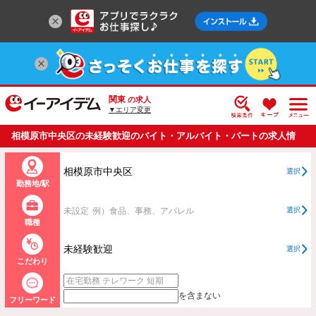
関東
の求人
▼エリア変更
相模原市中央区の未経験歓迎のバイト・アルバイト・パートの求人情
報一覧
相模原市中央区
選択
勤務地/駅
未設定
例）食品、事務、アパレル
選択
職種
未経験歓迎
選択
こだわり
を含まない
フリーワード