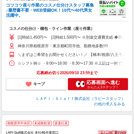
コツコツ座り作業のコスメ仕分けスタッフ募集
要
♪履歴書不要・WEB登録OK！10代〜40代男女
活躍中。
ご
コスメの仕分け・梱包・ライン作業（座り作業）
入
量
[1]時給1,450円〜 [2]時給1,500円〜 ※別途交通費支給 ◆昇給
迎
神奈川県相模原市・東京都町田市他、勤務地多数!!!!
い
以
＼まずはご希望をお聞かせください！／ 【橋本/相原/八王子みなみ野/
K
☆シフト例☆ ・9:00〜18:00 ・8:30〜17:30 ※上記は
録
応募締め切り2026/09/10 23:59まで
応募画面へ進む
キープ
かんたん3ステップ！
ＬＡＰＩ－Ｓｔａｆｆ株式会社（ラピースタッフ）
の他の求人をみる
相模原市中央区
未経験歓迎
派遣社員
LAPI-Staff株式会社 本社/軽作業窓口