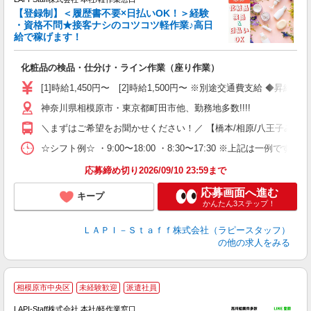
【登録制】＜履歴書不要×日払いOK！＞経験
・資格不問★接客ナシのコツコツ軽作業♪高日
給で稼げます！
い
化粧品の検品・仕分け・ライン作業（座り作業）
入
量
[1]時給1,450円〜 [2]時給1,500円〜 ※別途交通費支給 ◆昇給
迎
神奈川県相模原市・東京都町田市他、勤務地多数!!!!
い
以
＼まずはご希望をお聞かせください！／ 【橋本/相原/八王子みなみ野/
K
☆シフト例☆ ・9:00〜18:00 ・8:30〜17:30 ※上記は
録
応募締め切り2026/09/10 23:59まで
応募画面へ進む
キープ
かんたん3ステップ！
ＬＡＰＩ－Ｓｔａｆｆ株式会社（ラピースタッフ）
の他の求人をみる
★
相模原市中央区
未経験歓迎
派遣社員
LAPI-Staff株式会社 本社/軽作業窓口