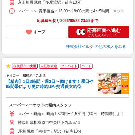
京王相模原線「多摩境駅」徒歩18分
＜パート＞ 青果担当／13:00〜18:00の間で4〜5時間 ※水曜・
応募締め切り2026/08/22 23:59まで
応募画面へ進む
キープ
かんたん3ステップ！
株式会社ベルク
の他の求人をみる
相模原市中央区
未経験歓迎
アルバイト
パート
★
ヤオコー 相模原下九沢店
【精肉】1日3時間・週3日〜働けます！曜日や
時間帯により更に時給UP♪交通費支給◎
店
スーパーマーケットの精肉スタッフ
未
ア
＜パート時給＞ 時給1,320円〜1,570円（曜日・時間帯による） 
短
神奈川県相模原市中央区下九沢57-1
り
JR相模線「南橋本」駅より徒歩13分