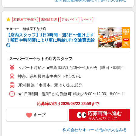
相模原市中央区
未経験歓迎
アルバイト
パート
★
ヤオコー 相模原下九沢店
【店内スタッフ】1日3時間・週3日〜働けます
！曜日や時間帯により更に時給UP♪交通費支給
◎
わ
スーパーマーケットの店内スタッフ
未
ア
＜パート時給＞ ■鮮魚 時給1,420円〜1,670円（曜日・時間帯による
短
神奈川県相模原市中央区下九沢57-1
り
JR相模線「南橋本」駅より徒歩13分
★1日3時間・週3日から勤務可 精肉／8:00〜12:00、8:00〜17:00、
応募締め切り2026/08/22 23:59まで
応募画面へ進む
キープ
かんたん3ステップ！
株式会社ヤオコー
の他の求人をみる