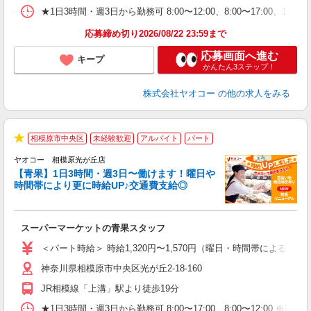
★1日3時間・週3日から勤務可 8:00〜12:00、8:00〜17
応募締め切り2026/08/22 23:59まで
応募画面へ進む
キープ
かんたん3ステップ！
株式会社ヤオコー
の他の求人をみる
相模原市中央区
未経験歓迎
アルバイト
パート
★
ヤオコー 相模原光が丘店
【青果】1日3時間・週3日〜働けます！曜日や
時間帯により更に時給UP♪交通費支給◎
ま
み
スーパーマーケットの青果スタッフ
未
ア
＜パート時給＞ 時給1,320円〜1,570円（曜日・時間帯による） 
短
神奈川県相模原市中央区光が丘2-18-160
り
JR相模線「上溝」駅より徒歩19分
★1日3時間・週3日から勤務可 8:00〜17:00、8:00〜1