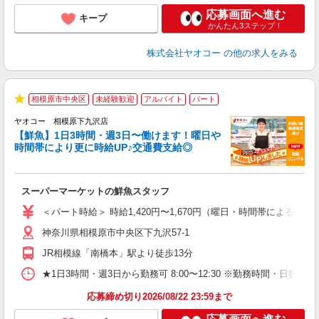
応募画面へ進む
キープ
かんたん3ステップ！
株式会社ヤオコー
の他の求人をみる
相模原市中央区
未経験歓迎
アルバイト
パート
★
ヤオコー 相模原下九沢店
【鮮魚】1日3時間・週3日〜働けます！曜日や
時間帯により更に時給UP♪交通費支給◎
す
み
スーパーマーケットの鮮魚スタッフ
未
ア
＜パート時給＞ 時給1,420円〜1,670円（曜日・時間帯による） 
短
神奈川県相模原市中央区下九沢57-1
り
JR相模線「南橋本」駅より徒歩13分
★1日3時間・週3日から勤務可 8:00〜12:30 ※勤務時間
応募締め切り2026/08/22 23:59まで