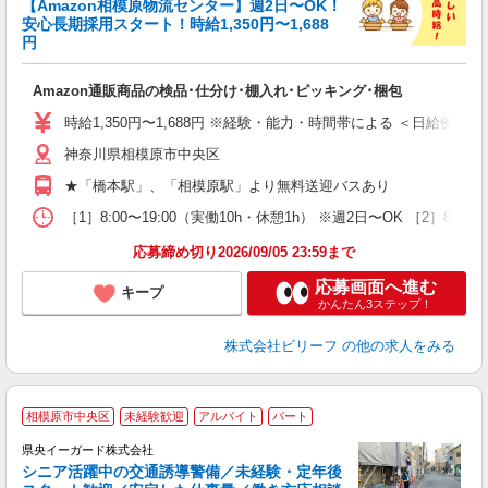
【Amazon相模原物流センター】週2日〜OK！
安心長期採用スタート！時給1,350円〜1,688
円
待
入
Amazon通販商品の検品･仕分け･棚入れ･ピッキング･梱包
験
婦
時給1,350円〜1,688円 ※経験・能力・時間帯による ＜日給例＞ 15,613
～
神奈川県相模原市中央区
昼
通
★「橋本駅」、「相模原駅」より無料送迎バスあり
費
［1］8:00〜19:00（実働10h・休憩1h） ※週2日〜OK ［2］8:
応募締め切り2026/09/05 23:59まで
応募画面へ進む
キープ
かんたん3ステップ！
株式会社ビリーフ
の他の求人をみる
相模原市中央区
未経験歓迎
アルバイト
パート
県央イーガード株式会社
シニア活躍中の交通誘導警備／未経験・定年後