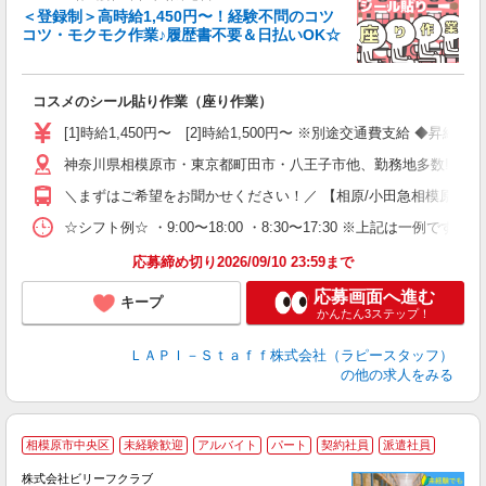
＜登録制＞高時給1,450円〜！経験不問のコツ
コツ・モクモク作業♪履歴書不要＆日払いOK☆
す
募
コスメのシール貼り作業（座り作業）
入
量
[1]時給1,450円〜 [2]時給1,500円〜 ※別途交通費支給 ◆昇給
迎
神奈川県相模原市・東京都町田市・八王子市他、勤務地多数!!!!
い
以
＼まずはご希望をお聞かせください！／ 【相原/小田急相模原/古淵/相
K
☆シフト例☆ ・9:00〜18:00 ・8:30〜17:30 ※上記は
録
応募締め切り2026/09/10 23:59まで
応募画面へ進む
キープ
かんたん3ステップ！
ＬＡＰＩ－Ｓｔａｆｆ株式会社（ラピースタッフ）
の他の求人をみる
相模原市中央区
未経験歓迎
アルバイト
パート
契約社員
派遣社員
完
株式会社ビリーフクラブ