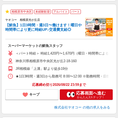
相模原市中央区
未経験歓迎
アルバイト
パート
★
ヤオコー 相模原光が丘店
【鮮魚】1日3時間・週3日〜働けます！曜日や
時間帯により更に時給UP♪交通費支給◎
す
み
スーパーマーケットの鮮魚スタッフ
未
ア
＜パート時給＞ 時給1,420円〜1,670円（曜日・時間帯による） 
短
神奈川県相模原市中央区光が丘2-18-160
り
JR相模線「上溝」駅より徒歩19分
★1日3時間・週3日から勤務可 8:00〜12:00 ※勤務時間
応募締め切り2026/08/22 23:59まで
応募画面へ進む
キープ
かんたん3ステップ！
株式会社ヤオコー
の他の求人をみる