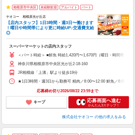
相模原市中央区
未経験歓迎
アルバイト
パート
★
ヤオコー 相模原光が丘店
【店内スタッフ】1日3時間・週3日〜働けます
！曜日や時間帯により更に時給UP♪交通費支給
◎
わ
スーパーマーケットの店内スタッフ
未
ア
＜パート時給＞ ■鮮魚 時給1,420円〜1,670円（曜日・時間帯による
短
神奈川県相模原市中央区光が丘2-18-160
り
JR相模線「上溝」駅より徒歩19分
★1日3時間・週3日から勤務可 精肉／8:00〜12:00 鮮魚／8:00〜12
応募締め切り2026/08/22 23:59まで
応募画面へ進む
キープ
かんたん3ステップ！
株式会社ヤオコー
の他の求人をみる