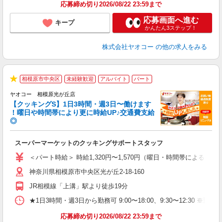
応募締め切り2026/08/22 23:59まで
応募画面へ進む
キープ
かんたん3ステップ！
株式会社ヤオコー
の他の求人をみる
相模原市中央区
未経験歓迎
アルバイト
パート
★
ヤオコー 相模原光が丘店
【クッキングS】1日3時間・週3日〜働けます
！曜日や時間帯により更に時給UP♪交通費支給
◎
ら
スーパーマーケットのクッキングサポートスタッフ
未
ア
＜パート時給＞ 時給1,320円〜1,570円（曜日・時間帯による） 
短
神奈川県相模原市中央区光が丘2-18-160
り
JR相模線「上溝」駅より徒歩19分
★1日3時間・週3日から勤務可 9:00〜18:00、9:30〜1
応募締め切り2026/08/22 23:59まで