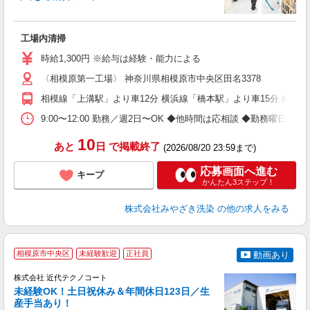
を
工場内清掃
未
～
時給1,300円 ※給与は経験・能力による
ト
〈相模原第一工場〉 神奈川県相模原市中央区田名3378
通
相模線「上溝駅」より車12分 横浜線「橋本駅」より車15分 横浜
9:00〜12:00 勤務／週2日〜OK ◆他時間は応相談 ◆勤務曜日・
10
あと
日
で掲載終了
(2026/08/20 23:59まで)
応募画面へ進む
キープ
かんたん3ステップ！
株式会社みやざき洗染
の他の求人をみる
相模原市中央区
未経験歓迎
正社員
動画あり
株式会社 近代テクノコート
未経験OK！土日祝休み＆年間休日123日／生
産手当あり！