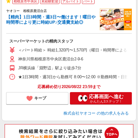
相模原市中央区
未経験歓迎
アルバイト
パート
★
ヤオコー 相模原鹿沼台店
【精肉】1日3時間・週3日〜働けます！曜日や
時間帯により更に時給UP♪交通費支給◎
店
スーパーマーケットの精肉スタッフ
未
ア
＜パート時給＞ 時給1,320円〜1,570円（曜日・時間帯による） 
短
神奈川県相模原市中央区鹿沼台2-9-6
り
JR横浜線「淵野辺」駅より徒歩7分
★1日3時間・週3日から勤務可 8:00〜12:00 ※勤務時間
応募締め切り2026/08/22 23:59まで
応募画面へ進む
キープ
かんたん3ステップ！
株式会社ヤオコー
の他の求人をみる