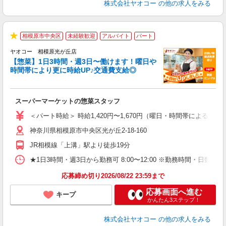
株式会社ヤオコー
の他の求人をみる
相模原市中央区
未経験歓迎
アルバイト
パート
★
ヤオコー 相模原光が丘店
【惣菜】1日3時間・週3日〜働けます！曜日や
時間帯により更に時給UP♪交通費支給◎
て
スーパーマーケットの惣菜スタッフ
未
ア
＜パート時給＞ 時給1,420円〜1,670円（曜日・時間帯による） 
短
神奈川県相模原市中央区光が丘2-18-160
り
JR相模線「上溝」駅より徒歩19分
★1日3時間・週3日から勤務可 8:00〜12:00 ※勤務時間
応募締め切り2026/08/22 23:59まで
応募画面へ進む
キープ
かんたん3ステップ！
株式会社ヤオコー
の他の求人をみる