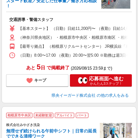
スタート歓迎／安定した仕事量／働き方応相談
！
＆
交通誘導・警備スタッフ
入
（
【基本スタート】 （日勤）日給11,200円〜 （夜勤）日給14,000
い
（神奈川県央地区） ・相模原市中央区・相模原市南区 ・相模原市緑
社
【最寄り拠点】 （相模原リクルートセンター） JR横浜線「相模原
（日勤）8:00〜17:00 （夜勤）20:00〜翌5:00 ※勤務は週3日〜
5
あと
日
で掲載終了
(2026/08/15 23:59まで)
応募画面へ進む
キープ
かんたん3ステップ！
県央イーガード株式会社
の他の求人をみる
相模原市中央区
未経験歓迎
アルバイト
パート
株式会社みやざき洗染
無理せず続けられる午前中シフト｜日常の延長
でできる清掃ワーク