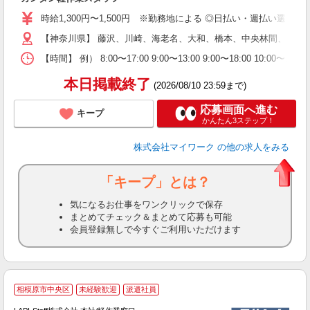
歓
時給1,300円〜1,500円 ※勤務地による ◎日払い・週払い選
躍
（
【神奈川県】 藤沢、川崎、海老名、大和、橋本、中央林間、本厚
週
【時間】 例） 8:00〜17:00 9:00〜13:00 9:00〜
シ
通
本日掲載終了
(2026/08/10 23:59まで)
応募画面へ進む
キープ
かんたん3ステップ！
株式会社マイワーク
の他の求人をみる
「キープ」とは？
気になるお仕事をワンクリックで保存
まとめてチェック＆まとめて応募も可能
会員登録無しで今すぐご利用いただけます
■
相模原市中央区
未経験歓迎
派遣社員