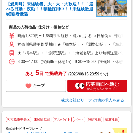
中
【愛川町】未経験者、大・大・大歓迎！！！選
K
べる日勤・夜勤！！積極採用中！！未経験歓迎
/経験者優遇
お
入
商品の入荷検品･仕分け・梱包など
験
婦
時給1,320円〜1,650円 ※経験・能力による ＜日給例＞ 日勤10,560円
～
神奈川県愛甲郡愛川町 ★「橋本駅」・「淵野辺駅」・「海老名駅
週
O
★「橋本駅」・「淵野辺駅」・「海老名駅」より無料送迎バスあ
（
8:00〜17:00（実働8h・休憩1h） 9:30〜18:30（実働8h・休憩1
5
あと
日
で掲載終了
(2026/08/15 23:59まで)
応募画面へ進む
キープ
かんたん3ステップ！
株式会社ビリーフ
の他の求人をみる
A
相模原市中央区
未経験歓迎
アルバイト
パート
契約社員
派遣社員
で
株式会社ビリーフレーブ
っ