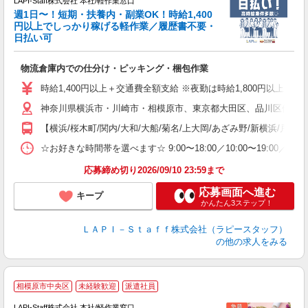
LAPI-Staff株式会社 本社/軽作業窓口
週1日〜！短期・扶養内・副業OK！時給1,400
円以上でしっかり稼げる軽作業／履歴書不要・
日払い可
給
物流倉庫内での仕分け・ピッキング・梱包作業
入
量
時給1,400円以上＋交通費全額支給 ※夜勤は時給1,800円以上（深夜手当
迎
神奈川県横浜市・川崎市・相模原市、東京都大田区、品川区他、勤務
い
以
【横浜/桜木町/関内/大和/大船/菊名/上大岡/あざみ野/新横浜/戸塚
K
☆お好きな時間帯を選べます☆ 9:00〜18:00／10:00〜19:
録
応募締め切り2026/09/10 23:59まで
応募画面へ進む
キープ
かんたん3ステップ！
ＬＡＰＩ－Ｓｔａｆｆ株式会社（ラピースタッフ）
の他の求人をみる
相模原市中央区
未経験歓迎
派遣社員
LAPI-Staff株式会社 本社/軽作業窓口