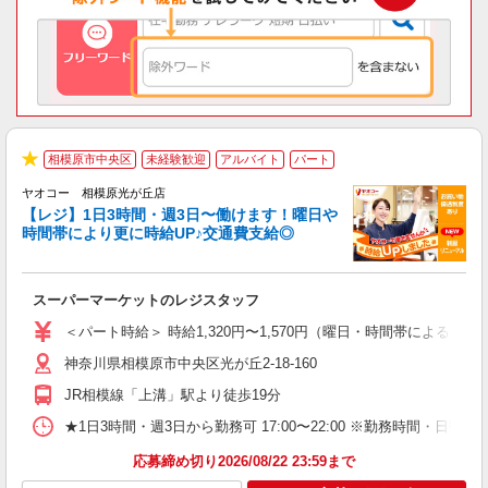
相模原市中央区
未経験歓迎
アルバイト
パート
★
ヤオコー 相模原光が丘店
【レジ】1日3時間・週3日〜働けます！曜日や
時間帯により更に時給UP♪交通費支給◎
境
に
スーパーマーケットのレジスタッフ
未
ア
＜パート時給＞ 時給1,320円〜1,570円（曜日・時間帯による） 
短
神奈川県相模原市中央区光が丘2-18-160
り
JR相模線「上溝」駅より徒歩19分
★1日3時間・週3日から勤務可 17:00〜22:00 ※勤務時
応募締め切り2026/08/22 23:59まで