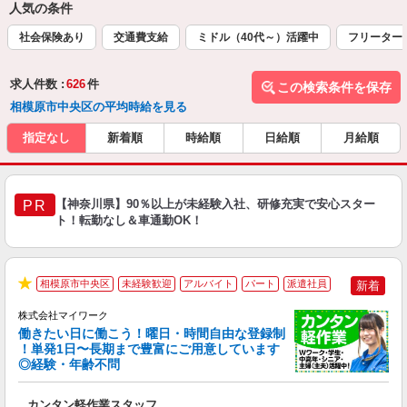
人気の条件
社会保険あり
交通費支給
ミドル（40代～）活躍中
フリーター
求人件数 :
626
件
この検索条件を保存
相模原市中央区の平均時給を見る
指定なし
新着順
時給順
日給順
月給順
【神奈川県】90％以上が未経験入社、研修充実で安心スター
PR
ト！転勤なし＆車通勤OK！
相模原市中央区
未経験歓迎
アルバイト
パート
派遣社員
新着
★
株式会社マイワーク
働きたい日に働こう！曜日・時間自由な登録制
！単発1日〜長期まで豊富にご用意しています
◎経験・年齢不問
き
カンタン軽作業スタッフ
履