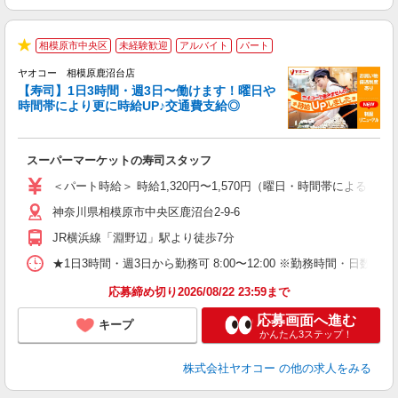
相模原市中央区
未経験歓迎
アルバイト
パート
★
ヤオコー 相模原鹿沼台店
【寿司】1日3時間・週3日〜働けます！曜日や
時間帯により更に時給UP♪交通費支給◎
指
スーパーマーケットの寿司スタッフ
未
ア
＜パート時給＞ 時給1,320円〜1,570円（曜日・時間帯による） 
短
神奈川県相模原市中央区鹿沼台2-9-6
り
JR横浜線「淵野辺」駅より徒歩7分
★1日3時間・週3日から勤務可 8:00〜12:00 ※勤務時間
応募締め切り2026/08/22 23:59まで
応募画面へ進む
キープ
かんたん3ステップ！
株式会社ヤオコー
の他の求人をみる