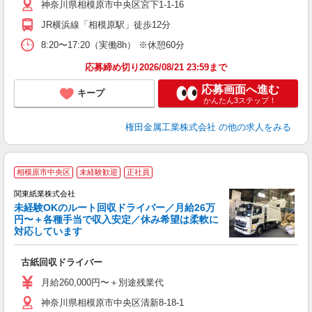
神奈川県相模原市中央区宮下1-1-16
あ
JR横浜線「相模原駅」徒歩12分
8:20〜17:20（実働8h） ※休憩60分
応募締め切り2026/08/21 23:59まで
応募画面へ進む
キープ
かんたん3ステップ！
権田金属工業株式会社
の他の求人をみる
相模原市中央区
未経験歓迎
正社員
関東紙業株式会社
未経験OKのルート回収ドライバー／月給26万
円〜＋各種手当で収入安定／休み希望は柔軟に
対応しています
ト
古紙回収ドライバー
入
ン
月給260,000円〜＋別途残業代
ス
神奈川県相模原市中央区清新8-18-1