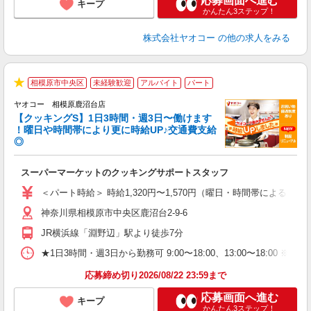
応募画面へ進む
キープ
かんたん3ステップ！
株式会社ヤオコー
の他の求人をみる
相模原市中央区
未経験歓迎
アルバイト
パート
★
ヤオコー 相模原鹿沼台店
【クッキングS】1日3時間・週3日〜働けます
！曜日や時間帯により更に時給UP♪交通費支給
◎
ら
スーパーマーケットのクッキングサポートスタッフ
未
ア
＜パート時給＞ 時給1,320円〜1,570円（曜日・時間帯による） 
短
神奈川県相模原市中央区鹿沼台2-9-6
り
JR横浜線「淵野辺」駅より徒歩7分
★1日3時間・週3日から勤務可 9:00〜18:00、13:00〜
応募締め切り2026/08/22 23:59まで
応募画面へ進む
キープ
かんたん3ステップ！