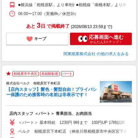
ブ
■横浜線「相模原駅」より車8分 ■相模線「南橋本駅」より車5分 ■
06:00〜17:00（実働8h／休憩1h）
3
あと
日
で掲載終了
(2026/08/13 23:59まで)
応募画面へ進む
キープ
かんたん3ステップ！
関東紙業株式会社
の他の求人をみる
相模原市中央区
未経験歓迎
パート
★
株式会社ベルク 相模原宮下本町店
【店内スタッフ】髪色・髪型自由！プライバシ
ー保護のため接客時の名前は非表示です！
の
は
り
店内スタッフ ＜パート＞ 青果担当、お肉担当
未
髪
＜パート＞ 基本時給 1230円 9時まで 100円UP 17時以
通
ベルク 相模原宮下本町店 （神奈川県相模原市中央区宮下本町1-31