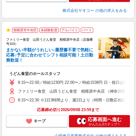
株式会社ヤオコー
の他の求人をみる
相模原市中央区
未経験歓迎
アルバイト
パート
★
ファミリー食堂 山田うどん食堂 相模原中央店（店舗番
号103）
まかない半額がうれしい♪履歴書不要で気軽に
応募♪予定に合わせてシフト相談可能！土日勤
務歓迎！
お
未
うどん食堂のホールスタッフ
車
り
8:15〜22:00／時給1230円 22:00〜／時給1538円 日・祝日は時
ファミリー食堂 山田うどん食堂 相模原中央店 （神奈川県相模原市
8:15〜22:30 ※1日3時間より、週2日より（時間・日数応相談）
応募締め切り2026/09/08 23:59まで
応募画面へ進む
キープ
かんたん3ステップ！
山田食品産業株式会社
の他の求人をみる