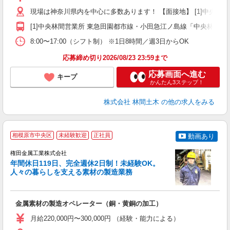
者
現場は神奈川県内を中心に多数あります！ 【面接地】 [1]中央林間営業
躍
（
[1]中央林間営業所 東急田園都市線・小田急江ノ島線「中央林間駅」
国
8:00〜17:00（シフト制） ※1日8時間／週3日からOK
ボ
応募締め切り2026/08/23 23:59まで
応募画面へ進む
キープ
かんたん3ステップ！
株式会社 林間土木
の他の求人をみる
相模原市中央区
未経験歓迎
正社員
動画あり
権田金属工業株式会社
年間休日119日、完全週休2日制！未経験OK。
人々の暮らしを支える素材の製造業務
の
金属素材の製造オペレーター（銅・黄銅の加工）
入
ナ
月給220,000円〜300,000円 （経験・能力による）
ク