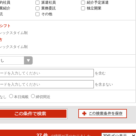
約社員
派遣社員
紹介予定派遣
業紹介
業務委託
独立開業
託
その他
-シフト
レックスタイム制
方
レックスタイム制
を含む
を含まない
なし
本日掲載
締切間近
この検索条件を保存
条件で検索
37 件