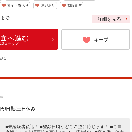
社宅・寮あり
送迎あり
制服貸与
9 まで
詳細を見る
画面へ進む
キープ
ん3ステップ！
みる
86
円/日勤/土日休み
■未経験者歓迎！ ■登録日時などご希望に応じます！ ■ご自