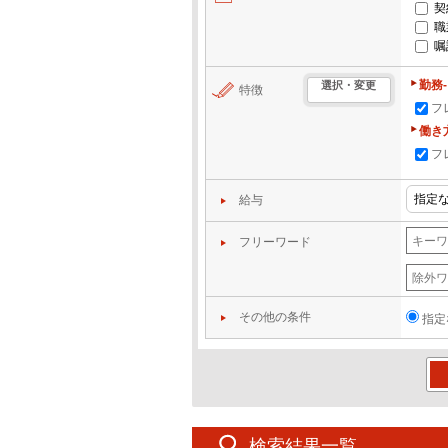
契
職
嘱
勤務
選択・変更
特徴
フ
働き
フ
給与
フリーワード
その他の条件
指定
この
検索結果一覧