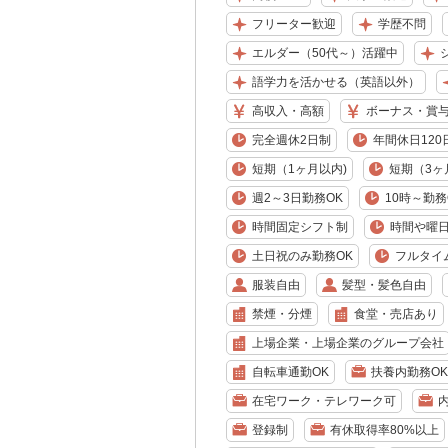
フリーター歓迎
学歴不問
エルダー（50代～）活躍中
語学力を活かせる（英語以外）
高収入・高額
ボーナス・賞
完全週休2日制
年間休日120
短期（1ヶ月以内)
短期（3ヶ
週2～3日勤務OK
10時～勤務
時間固定シフト制
時間や曜
土日祝のみ勤務OK
フルタイ
服装自由
髪型・髪色自由
禁煙・分煙
食堂・売店あり
上場企業・上場企業のグループ会社
自転車通勤OK
扶養内勤務OK
在宅ワーク・テレワーク可
登録制
有休取得率80%以上