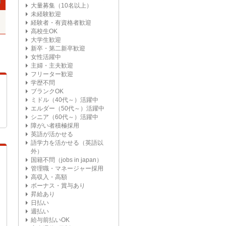
大量募集（10名以上）
未経験歓迎
経験者・有資格者歓迎
高校生OK
大学生歓迎
新卒・第二新卒歓迎
女性活躍中
主婦・主夫歓迎
フリーター歓迎
学歴不問
ブランクOK
ミドル（40代～）活躍中
エルダー（50代～）活躍中
シニア（60代～）活躍中
障がい者積極採用
英語が活かせる
語学力を活かせる（英語以
外）
国籍不問（jobs in japan）
管理職・マネージャー採用
高収入・高額
ボーナス・賞与あり
昇給あり
日払い
週払い
給与前払いOK