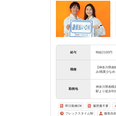
給与
時給2100円
【神奈川県相模
職種
み/残業少なめ
神奈川県相模原
勤務地
駅より徒歩9分)
即日勤務OK
履歴書不要
フレックスタイム制
服装自