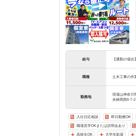
給与
【通勤の場合】
職種
土木工事の作
現場は神奈川県
勤務地
央林間西6-7-
入社日応相談
即日勤務OK
職場見学OKまたは説明会あり
高校生OK
大学生歓迎