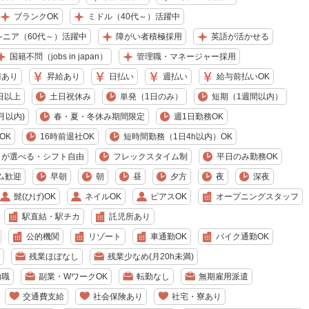
ブランクOK
ミドル（40代～）活躍中
シニア（60代～）活躍中
障がい者積極採用
英語が活かせる
国籍不問（jobs in japan）
管理職・マネージャー採用
与あり
昇給あり
日払い
週払い
給与前払いOK
日以上
土日祝休み
単発（1日のみ）
短期（1週間以内）
月以内)
春・夏・冬休み期間限定
週1日勤務OK
OK
16時前退社OK
短時間勤務（1日4h以内）OK
日が選べる・シフト自由
フレックスタイム制
平日のみ勤務OK
ム歓迎
早朝
朝
昼
夕方
夜
深夜
髭(ひげ)OK
ネイルOK
ピアスOK
オープニングスタッフ
駅直結・駅チカ
託児所あり
公的機関
リゾート
車通勤OK
バイク通勤OK
残業ほぼなし
残業少なめ(月20h未満)
内職
副業・WワークOK
転勤なし
無期雇用派遣
交通費支給
社会保険あり
社宅・寮あり