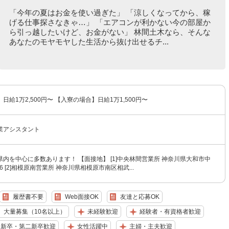
「今年の夏はお金を使い過ぎた」 「涼しくなってから、稼
げる仕事探さなきゃ…」 「エアコンが利かない今の部屋か
ら引っ越したいけど、お金がない」 林間土木なら、そんな
あなたのモヤモヤした生活から抜け出せるチ...
日給1万2,500円〜 【入寮の場合】日給1万1,500円〜
業アシスタント
内を中心に多数あります！ 【面接地】 [1]中央林間営業所 神奈川県大和市中
26 [2]相模原南営業所 神奈川県相模原市南区相武...
履歴書不要
Web面接OK
友達と応募OK
大量募集（10名以上）
未経験歓迎
経験者・有資格者歓迎
新卒・第二新卒歓迎
女性活躍中
主婦・主夫歓迎