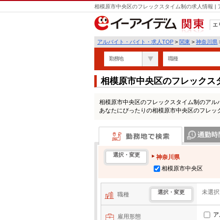
相模原市中央区のフレックスタイム制の求人情報 |
エ
関東
アルバイト・バイト・求人TOP
>
関東
>
神奈川県
勤務地
職種
相模原市中央区のフレックス
相模原市中央区のフレックスタイム制のアル
あなたにぴったりの相模原市中央区のフレッ
勤務地で検索
通勤時間・区
選択・変更
神奈川県
相模原市中央区
未選択
選択・変更
職種
ア
雇用形態