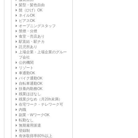
髪型・髪色自由
髭（ひげ）OK
ネイルOK
ピアスOK
オープニングスタッフ
禁煙・分煙
食堂・売店あり
駅直結・駅チカ
託児所あり
上場企業・上場企業のグルー
プ会社
公的機関
リゾート
車通勤OK
バイク通勤OK
自転車通勤OK
扶養内勤務OK
残業ほぼなし
残業少なめ（月20h未満）
在宅ワーク・テレワーク可
内職
副業・WワークOK
転勤なし
無期雇用派遣
登録制
有休取得率80%以上