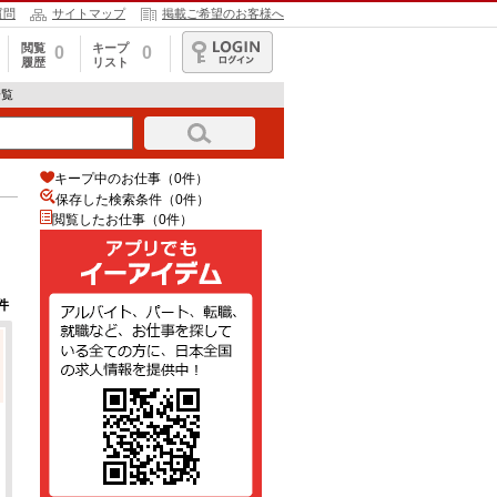
質問
サイトマップ
掲載ご希望のお客様へ
閲覧
キープ
0
0
履歴
リスト
ログイン
一覧
キープ中のお仕事（0件）
保存した検索条件（
0
件）
閲覧したお仕事（0件）
件