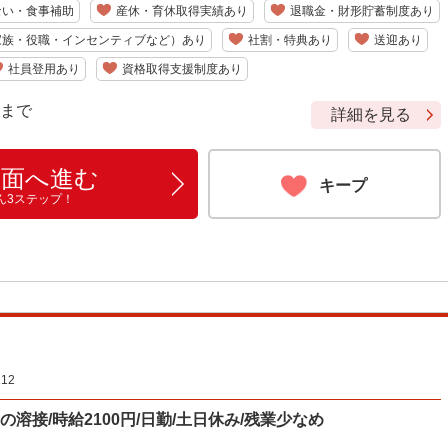
ない・食事補助
産休・育休取得実績あり
退職金・財形貯蓄制度あり
家族・役職・インセンティブなど）あり
社割・特典あり
送迎あり
社員登用あり
資格取得支援制度あり
9 まで
詳細を見る
画面へ進む
キープ
ん3ステップ！
12
溶接/時給2100円/日勤/土日休み/残業少なめ