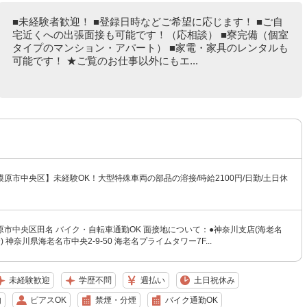
■未経験者歓迎！ ■登録日時などご希望に応じます！ ■ご自
宅近くへの出張面接も可能です！（応相談） ■寮完備（個室
タイプのマンション・アパート） ■家電・家具のレンタルも
可能です！ ★ご覧のお仕事以外にもエ...
原市中央区】未経験OK！大型特殊車両の部品の溶接/時給2100円/日勤/土日休
市中央区田名 バイク・自転車通勤OK 面接地について：●神奈川支店(海老名
 神奈川県海老名市中央2-9-50 海老名プライムタワー7F...
未経験歓迎
学歴不問
週払い
土日祝休み
由
ピアスOK
禁煙・分煙
バイク通勤OK