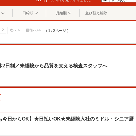
の情報が見つかりました
日給順
月給順
並び替え解除
2
次へ >
最後へ>>
( 1 / 2ページ )
休2日制／未経験から品質を支える検査スタッフへ
も今日からOK】★日払いOK★未経験入社のミドル・シニア層