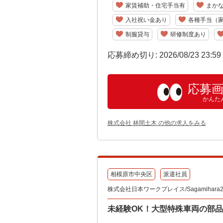
家賃補助・住宅手当有
まか
入社祝い金あり
各種手当（
制服貸与
研修制度あり
応募締め切り: 2026/08/23 23:5
応募
かんた
株式会社 林間土木 の他の求人をみる
相模原市中央区
派遣社員
株式会社日本ワークプレイス/Sagamihara2
未経験OK！大型特殊車両の部品の