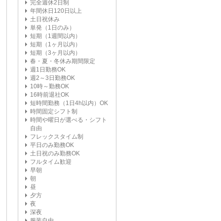
完全週休2日制
年間休日120日以上
土日祝休み
単発（1日のみ）
短期（1週間以内）
短期（1ヶ月以内）
短期（3ヶ月以内）
春・夏・冬休み期間限定
週1日勤務OK
週2～3日勤務OK
10時～勤務OK
16時前退社OK
短時間勤務（1日4h以内）OK
時間固定シフト制
時間や曜日が選べる・シフト
自由
フレックスタイム制
平日のみ勤務OK
土日祝のみ勤務OK
フルタイム歓迎
早朝
朝
昼
夕方
夜
深夜
服装自由