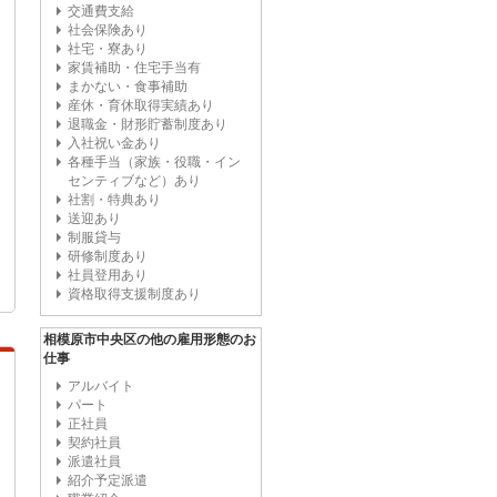
交通費支給
社会保険あり
社宅・寮あり
家賃補助・住宅手当有
まかない・食事補助
産休・育休取得実績あり
退職金・財形貯蓄制度あり
入社祝い金あり
各種手当（家族・役職・イン
センティブなど）あり
社割・特典あり
送迎あり
制服貸与
研修制度あり
社員登用あり
資格取得支援制度あり
相模原市中央区の他の雇用形態のお
仕事
アルバイト
パート
正社員
契約社員
派遣社員
紹介予定派遣