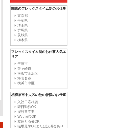
関東のフレックスタイム制のお仕事
東京都
千葉県
埼玉県
群馬県
茨城県
栃木県
フレックスタイム制のお仕事人気エ
リア
平塚市
茅ヶ崎市
横浜市金沢区
海老名市
横浜市中区
相模原市中央区の他の特徴のお仕事
入社日応相談
即日勤務OK
履歴書不要
Web面接OK
友達と応募OK
職場見学OKまたは説明会あり