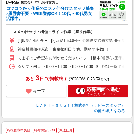
LAPI-Staff株式会社 本社/軽作業窓口
コツコツ座り作業のコスメ仕分けスタッフ募集
要
♪履歴書不要・WEB登録OK！10代〜40代男女
活躍中。
ご
コスメの仕分け・梱包・ライン作業（座り作業）
入
量
[1]時給1,450円〜 [2]時給1,500円〜 ※別途交通費支給 ◆昇給
迎
神奈川県相模原市・東京都町田市他、勤務地多数!!!!
い
以
＼まずはご希望をお聞かせください！／ 【橋本/相原/八王子みなみ野/
K
☆シフト例☆ ・9:00〜18:00 ・8:30〜17:30 ※上記は
録
3
あと
日
で掲載終了
(2026/08/10 23:59まで)
応募画面へ進む
キープ
かんたん3ステップ！
ＬＡＰＩ－Ｓｔａｆｆ株式会社（ラピースタッフ）
の他の求人をみる
■
相模原市中央区
給与前払いOK
派遣社員