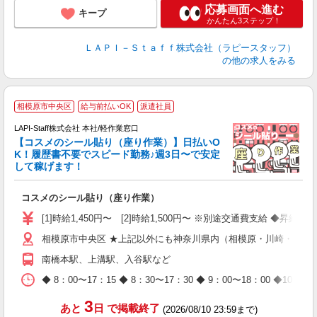
応募画面へ進む
キープ
かんたん3ステップ！
ＬＡＰＩ－Ｓｔａｆｆ株式会社（ラピースタッフ）
の他の求人をみる
相模原市中央区
給与前払いOK
派遣社員
LAPI-Staff株式会社 本社/軽作業窓口
【コスメのシール貼り（座り作業）】日払いO
K！履歴書不要でスピード勤務♪週3日〜で安定
して稼げます！
で
コスメのシール貼り（座り作業）
入
量
[1]時給1,450円〜 [2]時給1,500円〜 ※別途交通費支給 ◆昇給
迎
相模原市中央区 ★上記以外にも神奈川県内（相模原・川崎・横浜
与
（
南橋本駅、上溝駅、入谷駅など
が
ム
◆ 8：00〜17：15 ◆ 8：30〜17：30 ◆ 9：00〜18：
種
3
あと
日
で掲載終了
(2026/08/10 23:59まで)