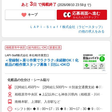
3
あと
日
で掲載終了
(2026/08/10 23:59まで)
応募画面へ進む
キープ
かんたん3ステップ！
ＬＡＰＩ－Ｓｔａｆｆ株式会社（ラピースタッフ）
の他の求人をみる
相模原市中央区
給与前払いOK
派遣社員
LAPI-Staff株式会社 本社/軽作業窓口
＜登録制＞座り作業でラクラク♪未経験OK！化
粧品の軽作業スタッフ募集！日払いOK◎
に
化粧品の仕分け・シール貼り
入
量
[1]時給1,450円〜 [2]時給1,500円〜 ※別途交通費支給 ◆昇給
迎
相模原市中央区 ★上記以外にも神奈川県内（相模原・川崎・横浜
与
（
南橋本駅、上溝駅、入谷駅など
が
ム
<シフト例> ◆ 8：00〜17：15 ◆ 8：30〜17：30 ◆ 9