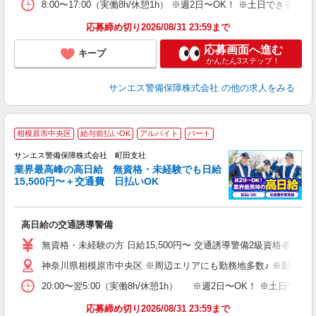
8:00〜17:00（実働8h/休憩1h） ※週2日〜OK！ ※土日
応募締め切り2026/08/31 23:59まで
応募画面へ進む
キープ
かんたん3ステップ！
サンエス警備保障株式会社
の他の求人をみる
相模原市中央区
給与前払いOK
アルバイト
パート
K
サンエス警備保障株式会社 町田支社
業界最高峰の高日給 無資格・未経験でも日給
15,500円〜＋交通費 日払いOK
員
高日給の交通誘導警備
未
～
無資格・未経験の方 日給15,500円〜 交通誘導警備2級資格者 日
り
神奈川県相模原市中央区 ※周辺エリアにも勤務地多数♪ ※勤務地
深
登
20:00〜翌5:00（実働8h/休憩1h） ※週2日〜OK！ ※
応募締め切り2026/08/31 23:59まで