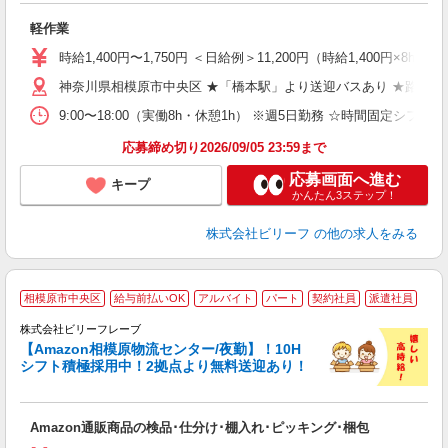
に
軽作業
入
た
時給1,400円〜1,750円 ＜日給例＞11,200円（時給1,400円×8h
第
神奈川県相模原市中央区 ★「橋本駅」より送迎バスあり ★路線バ
ブ
収
9:00〜18:00（実働8h・休憩1h） ※週5日勤務 ☆時間固定シフト
制
ニ
応募締め切り2026/09/05 23:59まで
残
応募画面へ進む
キープ
かんたん3ステップ！
株式会社ビリーフ
の他の求人をみる
A
相模原市中央区
給与前払いOK
アルバイト
パート
契約社員
派遣社員
で
株式会社ビリーフレーブ
っ
【Amazon相模原物流センター/夜勤】！10H
シフト積極採用中！2拠点より無料送迎あり！
待
入
Amazon通販商品の検品･仕分け･棚入れ･ピッキング･梱包
験