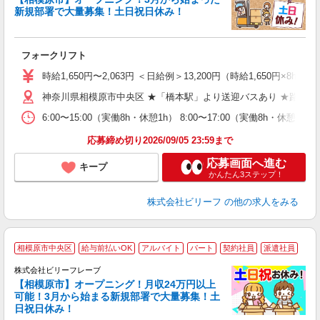
有
新規部署で大量募集！土日祝日休み！
学
フォークリフト
入
た
時給1,650円〜2,063円 ＜日給例＞13,200円（時給1,650円×8h
第
神奈川県相模原市中央区 ★「橋本駅」より送迎バスあり ★路線バ
ブ
収
6:00〜15:00（実働8h・休憩1h） 8:00〜17:00（実働8h・休憩1
制
ニ
応募締め切り2026/09/05 23:59まで
残
応募画面へ進む
キープ
かんたん3ステップ！
株式会社ビリーフ
の他の求人をみる
相模原市中央区
給与前払いOK
アルバイト
パート
契約社員
派遣社員
株式会社ビリーフレーブ
【相模原市】オープニング！月収24万円以上
ャ
可能！3月から始まる新規部署で大量募集！土
日祝日休み！