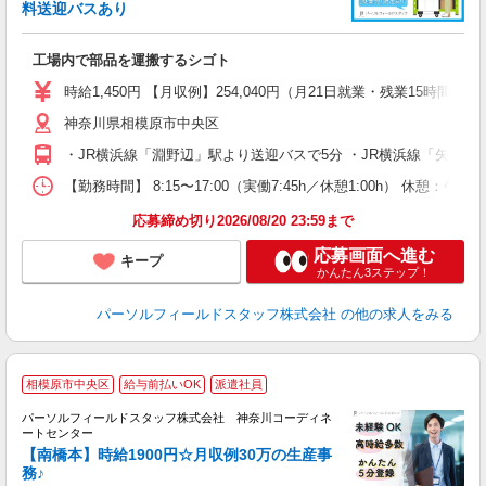
料送迎バスあり
人
履
工場内で部品を運搬するシゴト
活
険
時給1,450円 【月収例】254,040円（月21日就業・残業15時間
神奈川県相模原市中央区
・JR横浜線「淵野辺」駅より送迎バスで5分 ・JR横浜線「矢部」
【勤務時間】 8:15〜17:00（実働7:45h／休憩1:00h） 
応募締め切り2026/08/20 23:59まで
応募画面へ進む
キープ
かんたん3ステップ！
パーソルフィールドスタッフ株式会社
の他の求人をみる
◆
相模原市中央区
給与前払いOK
派遣社員
パーソルフィールドスタッフ株式会社 神奈川コーディネ
り
ートセンター
名
【南橋本】時給1900円☆月収例30万の生産事
落
務♪