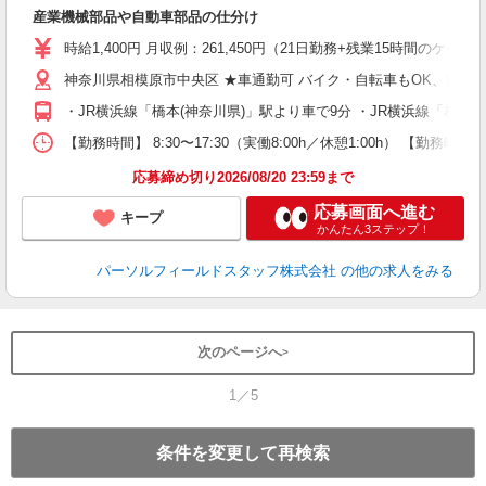
履
産業機械部品や自動車部品の仕分け
中
会
時給1,400円 月収例：261,450円（21日勤務+残業15時間のケー
神奈川県相模原市中央区 ★車通勤可 バイク・自転車もOK、敷地
・JR横浜線「橋本(神奈川県)」駅より車で9分 ・JR横浜線「相模
【勤務時間】 8:30〜17:30（実働8:00h／休憩1:00h） 【
応募締め切り2026/08/20 23:59まで
応募画面へ進む
キープ
かんたん3ステップ！
パーソルフィールドスタッフ株式会社
の他の求人をみる
次のページへ
1／5
条件を変更して再検索