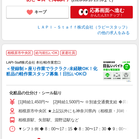
応募画面へ進む
キープ
かんたん3ステップ！
ＬＡＰＩ－Ｓｔａｆｆ株式会社（ラピースタッフ）
の他の求人をみる
相模原市中央区
給与前払いOK
派遣社員
LAPI-Staff株式会社 本社/軽作業窓口
＜登録制＞座り作業でラクラク♪未経験OK！化
粧品の軽作業スタッフ募集！日払いOK◎
に
化粧品の仕分け・シール貼り
入
量
[1]時給1,450円〜 [2]時給1,500円〜 ※別途交通費支給 ◆昇給
迎
相模原市中央区 ★上記以外にも神奈川県内（相模原・川崎・横浜
与
（
相模原駅、矢部駅、淵野辺駅など
が
ム
▼シフト例 ◆ 8：00〜17：15 ◆ 8：30〜17：30 ◆ 9：
種