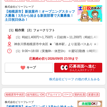
株式会社ビリーフレーブ
【相模原市】新規案件！オープニングスタッフ
ャ
大募集！3月から始まる新規部署で大量募集！
土日祝日休み！
に
［1］軽作業 ［2］フォークリフト
入
た
［1］時給1,400円〜1,750円 ＜日給例＞11,200円（時給1,400円×
第
神奈川県相模原市中央区 ★「橋本駅」より送迎バスあり ★路線バ
ブ
収
［1］9:00〜18:00（実働8h・休憩1h） ※週5日勤務 ☆時間固定シフト
制
ニ
応募締め切り2026/09/05 23:59まで
残
応募画面へ進む
キープ
かんたん3ステップ！
株式会社ビリーフ
の他の求人をみる
相模原市中央区
給与前払いOK
アルバイト
パート
契約社員
派遣社員
株式会社ビリーフレーブ
【相模原市】オープニング！3月から始まった