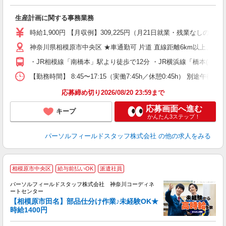
で
履
生産計画に関する事務業務
完
堂
時給1,900円 【月収例】309,225円（月21日就業・残業なしの場
神奈川県相模原市中央区 ★車通勤可 片道 直線距離6km以上、ま
・JR相模線「南橋本」駅より徒歩で12分 ・JR横浜線「橋本(神奈
【勤務時間】 8:45〜17:15（実働7:45h／休憩0:45h）
応募締め切り2026/08/20 23:59まで
応募画面へ進む
キープ
かんたん3ステップ！
パーソルフィールドスタッフ株式会社
の他の求人をみる
◆
相模原市中央区
給与前払いOK
派遣社員
チ
パーソルフィールドスタッフ株式会社 神奈川コーディネ
ートセンター
業
【相模原市田名】部品仕分け作業♪未経験OK★
時給1400円
同