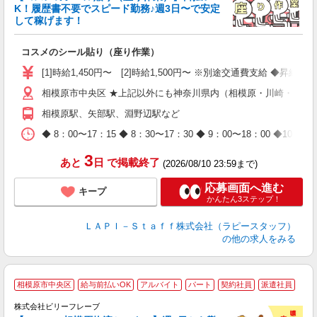
K！履歴書不要でスピード勤務♪週3日〜で安定
して稼げます！
で
コスメのシール貼り（座り作業）
入
量
[1]時給1,450円〜 [2]時給1,500円〜 ※別途交通費支給 ◆昇給
迎
相模原市中央区 ★上記以外にも神奈川県内（相模原・川崎・横浜
与
（
相模原駅、矢部駅、淵野辺駅など
が
ム
◆ 8：00〜17：15 ◆ 8：30〜17：30 ◆ 9：00〜18：
種
3
あと
日
で掲載終了
(2026/08/10 23:59まで)
応募画面へ進む
キープ
かんたん3ステップ！
ＬＡＰＩ－Ｓｔａｆｆ株式会社（ラピースタッフ）
の他の求人をみる
A
相模原市中央区
給与前払いOK
アルバイト
パート
契約社員
派遣社員
で
株式会社ビリーフレーブ
っ