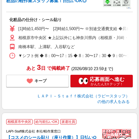
粧品の軽作業スタッフ募集！日払いOK◎
に
化粧品の仕分け・シール貼り
入
量
[1]時給1,450円〜 [2]時給1,500円〜 ※別途交通費支給 ◆昇給
迎
相模原市中央区 ★上記以外にも神奈川県内（相模原・川崎・横浜
与
（
南橋本駅、上溝駅、入谷駅など
が
ム
▼シフト例 ◆ 8：00〜17：15 ◆ 8：30〜17：30 ◆ 9：
種
3
あと
日
で掲載終了
(2026/08/10 23:59まで)
応募画面へ進む
キープ
かんたん3ステップ！
ＬＡＰＩ－Ｓｔａｆｆ株式会社（ラピースタッフ）
の他の求人をみる
相模原市中央区
給与前払いOK
派遣社員
LAPI-Staff株式会社 本社/軽作業窓口
【コスメのシール貼り（座り作業）】日払いO