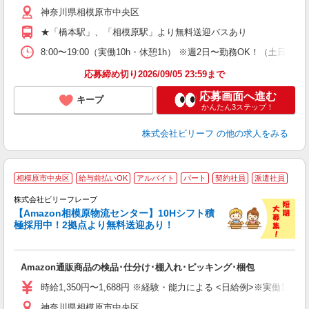
～
神奈川県相模原市中央区
昼
通
★「橋本駅」、「相模原駅」より無料送迎バスあり
費
8:00〜19:00（実働10h・休憩1h） ※週2日〜勤務OK！（土日
応募締め切り2026/09/05 23:59まで
応募画面へ進む
キープ
かんたん3ステップ！
株式会社ビリーフ
の他の求人をみる
A
相模原市中央区
給与前払いOK
アルバイト
パート
契約社員
派遣社員
で
株式会社ビリーフレーブ
っ
【Amazon相模原物流センター】10Hシフト積
極採用中！2拠点より無料送迎あり！
待
入
Amazon通販商品の検品･仕分け･棚入れ･ピッキング･梱包
験
婦
時給1,350円〜1,688円 ※経験・能力による <日給例>※実働10時間勤務
～
神奈川県相模原市中央区
昼