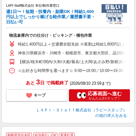
LAPI-Staff株式会社 本社/軽作業窓口
週1日〜！短期・扶養内・副業OK！時給1,400
円以上でしっかり稼げる軽作業／履歴書不要・
日払い可
給
物流倉庫内での仕分け・ピッキング・梱包作業
入
量
時給1,400円以上＋交通費全額支給 ※夜勤は時給1,800円以上（深夜手当
迎
神奈川県横浜市・川崎市・相模原市、東京都大田区、品川区他、勤務
い
以
【横浜/桜木町/関内/大和/大船/菊名/上大岡/あざみ野/新横浜/戸塚
K
☆お好きな時間帯を選べます☆ 9:00〜18:00／10:00〜19:
録
3
あと
日
で掲載終了
(2026/08/10 23:59まで)
応募画面へ進む
キープ
かんたん3ステップ！
ＬＡＰＩ－Ｓｔａｆｆ株式会社（ラピースタッフ）
の他の求人をみる
相模原市中央区
給与前払いOK
派遣社員