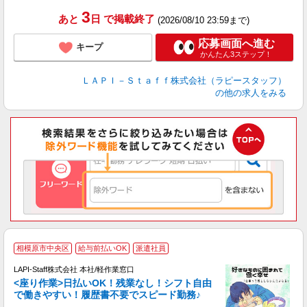
種
3
あと
日
で掲載終了
(2026/08/10 23:59まで)
応募画面へ進む
キープ
かんたん3ステップ！
ＬＡＰＩ－Ｓｔａｆｆ株式会社（ラピースタッフ）
の他の求人をみる
相模原市中央区
給与前払いOK
派遣社員
て
で
LAPI-Staff株式会社 本社/軽作業窓口
遇
<座り作業>日払いOK！残業なし！シフト自由
で働きやすい！履歴書不要でスピード勤務♪