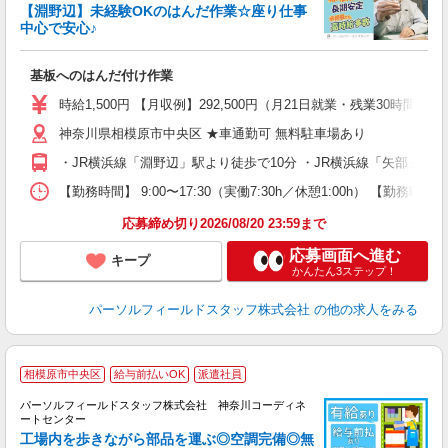
通
【淵野辺】未経験OKのはんだ作業☆座り仕事
中心で安心♪
績
履
基板へのはんだ付け作業
中
り
時給1,500円 【月収例】292,500円（月21日就業・残業30時間
社
神奈川県相模原市中央区 ★車通勤可 無料駐車場あり
・JR横浜線「淵野辺」駅より徒歩で10分 ・JR横浜線「矢部」駅よ
【勤務時間】 9:00〜17:30（実働7:30h／休憩1:00h） 
応募締め切り2026/08/20 23:59まで
応募画面へ進む
キープ
かんたん3ステップ！
パーソルフィールドスタッフ株式会社
の他の求人をみる
◆
相模原市中央区
給与前払いOK
派遣社員
パーソルフィールドスタッフ株式会社 神奈川コーディネ
大
ートセンター
工場内を歩きながら部品を運ぶ◎空調完備◎無