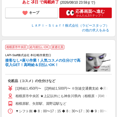
3
あと
日
で掲載終了
(2026/08/10 23:59まで)
応募画面へ進む
キープ
かんたん3ステップ！
ＬＡＰＩ－Ｓｔａｆｆ株式会社（ラピースタッフ）
の他の求人をみる
相模原市中央区
給与前払いOK
派遣社員
LAPI-Staff株式会社 本社/軽作業窓口
接客なし×座り作業！人気コスメの仕分けで高
収入GET！高時給＆日払いOK！
払
化粧品（コスメ）の仕分けなど
入
量
[1]時給1,450円〜 [2]時給1,500円〜 ※別途交通費支給 ◆昇給
迎
相模原市中央区 ★上記以外にも神奈川県内（相模原・川崎・横浜
与
（
相模原駅、矢部駅、淵野辺駅など
が
ム
▼シフト例 ◆ 8：00〜17：15 ◆ 8：30〜17：30 ◆ 9：
種