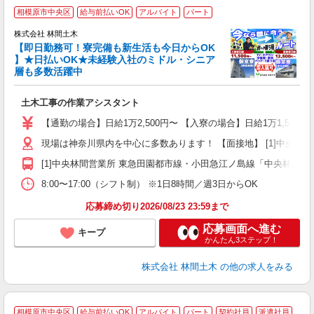
相模原市中央区
給与前払いOK
アルバイト
パート
株式会社 林間土木
【即日勤務可！寮完備も新生活も今日からOK
り
】★日払いOK★未経験入社のミドル・シニア
円
層も多数活躍中
で
土木工事の作業アシスタント
入
場
【通勤の場合】日給1万2,500円〜 【入寮の場合】日給1万1,500円
者
現場は神奈川県内を中心に多数あります！ 【面接地】 [1]中央林間営業
躍
（
[1]中央林間営業所 東急田園都市線・小田急江ノ島線「中央林間駅」
国
8:00〜17:00（シフト制） ※1日8時間／週3日からOK
ボ
応募締め切り2026/08/23 23:59まで
応募画面へ進む
キープ
かんたん3ステップ！
株式会社 林間土木
の他の求人をみる
相模原市中央区
給与前払いOK
アルバイト
パート
契約社員
派遣社員