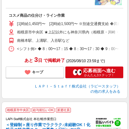
く
入
コスメ商品の仕分け・ライン作業
量
迎
[1]時給1,450円〜 [2]時給1,500円〜 ※別途交通費支給 ◆昇給
与
相模原市中央区 ★上記以外にも神奈川県内（相模原・川崎・横浜
（
が
南橋本駅、上溝駅、入谷駅など
ム
種
<シフト例> ◆ 8：00〜17：15 ◆ 8：30〜17：30 ◆ 9
3
あと
日
で掲載終了
(2026/08/10 23:59まで)
応募画面へ進む
キープ
かんたん3ステップ！
ＬＡＰＩ－Ｓｔａｆｆ株式会社（ラピースタッフ）
の他の求人をみる
相模原市中央区
給与前払いOK
派遣社員
LAPI-Staff株式会社 本社/軽作業窓口
＜登録制＞座り作業でラクラク♪未経験OK！化