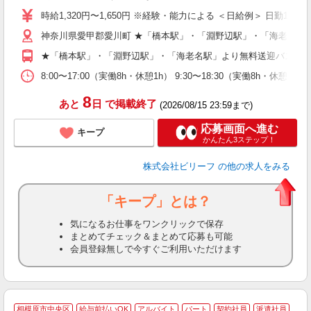
婦
時給1,320円〜1,650円 ※経験・能力による ＜日給例＞ 日勤10,560円
～
神奈川県愛甲郡愛川町 ★「橋本駅」・「淵野辺駅」・「海老名駅
週
O
★「橋本駅」・「淵野辺駅」・「海老名駅」より無料送迎バスあ
（
8:00〜17:00（実働8h・休憩1h） 9:30〜18:30（実働8h・休憩1
8
あと
日
で掲載終了
(2026/08/15 23:59まで)
応募画面へ進む
キープ
かんたん3ステップ！
株式会社ビリーフ
の他の求人をみる
「キープ」とは？
気になるお仕事をワンクリックで保存
まとめてチェック＆まとめて応募も可能
会員登録無しで今すぐご利用いただけます
A
相模原市中央区
給与前払いOK
アルバイト
パート
契約社員
派遣社員