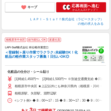
応募画面へ進む
キープ
かんたん3ステップ！
ＬＡＰＩ－Ｓｔａｆｆ株式会社（ラピースタッフ）
の他の求人をみる
相模原市中央区
給与前払いOK
派遣社員
LAPI-Staff株式会社 本社/軽作業窓口
＜登録制＞座り作業でラクラク♪未経験OK！化
粧品の軽作業スタッフ募集！日払いOK◎
に
化粧品の仕分け・シール貼り
入
量
[1]時給1,450円〜 [2]時給1,500円〜 ※別途交通費支給 ◆昇給
迎
相模原市中央区 ★上記以外にも神奈川県内（相模原・川崎・横浜
与
（
相模原駅、矢部駅、淵野辺駅
が
ム
<シフト例> ◆ 8：00〜17：15 ◆ 8：30〜17：30 ◆ 9
種
3
あと
日
で掲載終了
(2026/08/10 23:59まで)