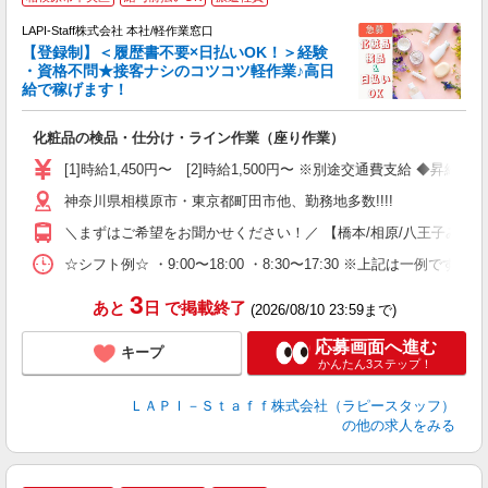
LAPI-Staff株式会社 本社/軽作業窓口
【登録制】＜履歴書不要×日払いOK！＞経験
・資格不問★接客ナシのコツコツ軽作業♪高日
給で稼げます！
い
化粧品の検品・仕分け・ライン作業（座り作業）
入
量
[1]時給1,450円〜 [2]時給1,500円〜 ※別途交通費支給 ◆昇給
迎
神奈川県相模原市・東京都町田市他、勤務地多数!!!!
い
以
＼まずはご希望をお聞かせください！／ 【橋本/相原/八王子みなみ野/
K
☆シフト例☆ ・9:00〜18:00 ・8:30〜17:30 ※上記は
録
3
あと
日
で掲載終了
(2026/08/10 23:59まで)
応募画面へ進む
キープ
かんたん3ステップ！
ＬＡＰＩ－Ｓｔａｆｆ株式会社（ラピースタッフ）
の他の求人をみる