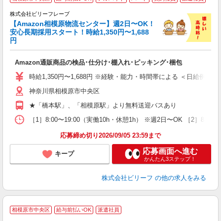
で
株式会社ビリーフレーブ
っ
【Amazon相模原物流センター】週2日〜OK！
安心長期採用スタート！時給1,350円〜1,688
円
待
入
Amazon通販商品の検品･仕分け･棚入れ･ピッキング･梱包
験
婦
時給1,350円〜1,688円 ※経験・能力・時間帯による ＜日給例＞ 15,613
～
神奈川県相模原市中央区
昼
通
★「橋本駅」、「相模原駅」より無料送迎バスあり
費
［1］8:00〜19:00（実働10h・休憩1h） ※週2日〜OK ［2］8:
応募締め切り2026/09/05 23:59まで
応募画面へ進む
キープ
かんたん3ステップ！
株式会社ビリーフ
の他の求人をみる
★
相模原市中央区
給与前払いOK
派遣社員