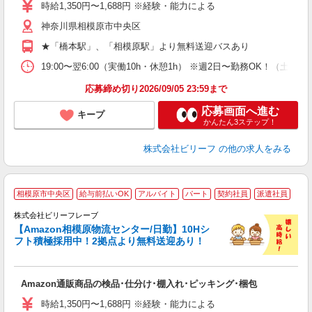
婦
時給1,350円〜1,688円 ※経験・能力による
～
神奈川県相模原市中央区
昼
通
★「橋本駅」、「相模原駅」より無料送迎バスあり
費
19:00〜翌6:00（実働10h・休憩1h） ※週2日〜勤務OK！（土
応募締め切り2026/09/05 23:59まで
応募画面へ進む
キープ
かんたん3ステップ！
株式会社ビリーフ
の他の求人をみる
A
相模原市中央区
給与前払いOK
アルバイト
パート
契約社員
派遣社員
で
株式会社ビリーフレーブ
っ
【Amazon相模原物流センター/日勤】10Hシ
フト積極採用中！2拠点より無料送迎あり！
待
入
Amazon通販商品の検品･仕分け･棚入れ･ピッキング･梱包
験
婦
時給1,350円〜1,688円 ※経験・能力による