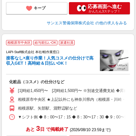
応募画面へ進む
キープ
かんたん3ステップ！
サンエス警備保障株式会社
の他の求人をみる
相模原市中央区
給与前払いOK
派遣社員
LAPI-Staff株式会社 本社/軽作業窓口
接客なし×座り作業！人気コスメの仕分けで高
収入GET！高時給＆日払いOK！
払
化粧品（コスメ）の仕分けなど
入
量
[1]時給1,450円〜 [2]時給1,500円〜 ※別途交通費支給 ◆昇給
迎
相模原市中央区 ★上記以外にも神奈川県内（相模原・川崎・横浜
与
（
相模原駅、矢部駅、淵野辺駅など
が
ム
▼シフト例 ◆ 8：00〜17：15 ◆ 8：30〜17：30 ◆ 9：
種
3
あと
日
で掲載終了
(2026/08/10 23:59まで)