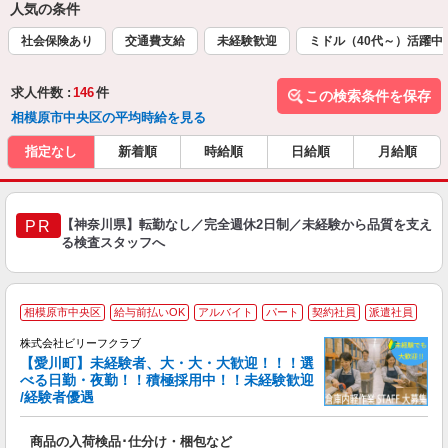
人気の条件
社会保険あり
交通費支給
未経験歓迎
ミドル（40代～）活躍中
求人件数 :
146
件
この検索条件を保存
相模原市中央区の平均時給を見る
指定なし
新着順
時給順
日給順
月給順
【神奈川県】転勤なし／完全週休2日制／未経験から品質を支え
PR
る検査スタッフへ
相模原市中央区
給与前払いOK
アルバイト
パート
契約社員
派遣社員
完
株式会社ビリーフクラブ
中
【愛川町】未経験者、大・大・大歓迎！！！選
K
べる日勤・夜勤！！積極採用中！！未経験歓迎
/経験者優遇
お
入
商品の入荷検品･仕分け・梱包など
験