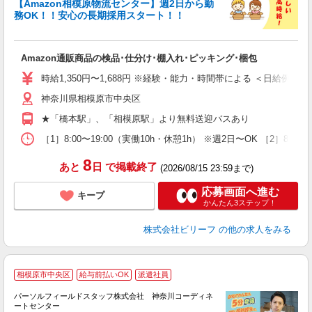
【Amazon相模原物流センター】週2日から勤
務OK！！安心の長期採用スタート！！
待
入
Amazon通販商品の検品･仕分け･棚入れ･ピッキング･梱包
験
婦
時給1,350円〜1,688円 ※経験・能力・時間帯による ＜日給例＞ 15,613
～
神奈川県相模原市中央区
昼
通
★「橋本駅」、「相模原駅」より無料送迎バスあり
費
［1］8:00〜19:00（実働10h・休憩1h） ※週2日〜OK ［2］8:
8
あと
日
で掲載終了
(2026/08/15 23:59まで)
応募画面へ進む
キープ
かんたん3ステップ！
株式会社ビリーフ
の他の求人をみる
相模原市中央区
給与前払いOK
派遣社員
調
躍
パーソルフィールドスタッフ株式会社 神奈川コーディネ
残
ートセンター