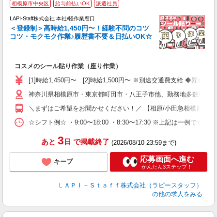
相模原市中央区
給与前払いOK
派遣社員
LAPI-Staff株式会社 本社/軽作業窓口
＜登録制＞高時給1,450円〜！経験不問のコツ
コツ・モクモク作業♪履歴書不要＆日払いOK☆
す
募
コスメのシール貼り作業（座り作業）
入
量
[1]時給1,450円〜 [2]時給1,500円〜 ※別途交通費支給 ◆昇給
迎
神奈川県相模原市・東京都町田市・八王子市他、勤務地多数!!!!
い
以
＼まずはご希望をお聞かせください！／ 【相原/小田急相模原/古淵/相
K
☆シフト例☆ ・9:00〜18:00 ・8:30〜17:30 ※上記は
録
3
あと
日
で掲載終了
(2026/08/10 23:59まで)
応募画面へ進む
キープ
かんたん3ステップ！
ＬＡＰＩ－Ｓｔａｆｆ株式会社（ラピースタッフ）
の他の求人をみる