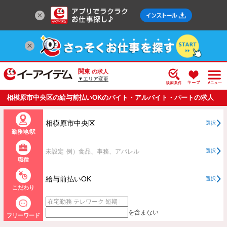
関東
の求人
▼エリア変更
相模原市中央区の給与前払いOKのバイト・アルバイト・パートの求人
情報一覧
相模原市中央区
選択
勤務地/駅
未設定
例）食品、事務、アパレル
選択
職種
給与前払いOK
選択
こだわり
を含まない
フリーワード