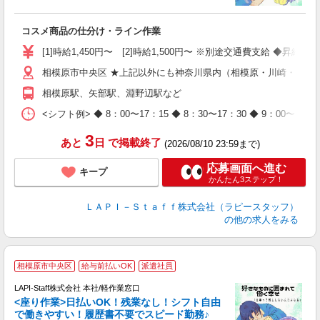
く
入
コスメ商品の仕分け・ライン作業
量
迎
[1]時給1,450円〜 [2]時給1,500円〜 ※別途交通費支給 ◆昇給
与
相模原市中央区 ★上記以外にも神奈川県内（相模原・川崎・横浜
（
が
相模原駅、矢部駅、淵野辺駅など
ム
種
<シフト例> ◆ 8：00〜17：15 ◆ 8：30〜17：30 ◆ 9
3
あと
日
で掲載終了
(2026/08/10 23:59まで)
応募画面へ進む
キープ
かんたん3ステップ！
ＬＡＰＩ－Ｓｔａｆｆ株式会社（ラピースタッフ）
の他の求人をみる
相模原市中央区
給与前払いOK
派遣社員
て
で
LAPI-Staff株式会社 本社/軽作業窓口
遇
<座り作業>日払いOK！残業なし！シフト自由
で働きやすい！履歴書不要でスピード勤務♪