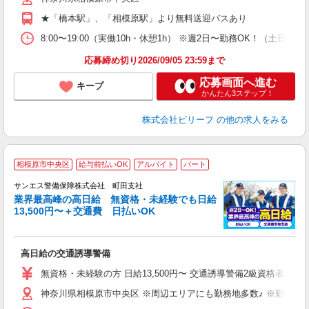
通
★「橋本駅」、「相模原駅」より無料送迎バスあり
費
8:00〜19:00（実働10h・休憩1h） ※週2日〜勤務OK！（土日
応募締め切り2026/09/05 23:59まで
応募画面へ進む
キープ
かんたん3ステップ！
株式会社ビリーフ
の他の求人をみる
相模原市中央区
給与前払いOK
アルバイト
パート
K
サンエス警備保障株式会社 町田支社
業界最高峰の高日給 無資格・未経験でも日給
13,500円〜＋交通費 日払いOK
員
高日給の交通誘導警備
未
～
無資格・未経験の方 日給13,500円〜 交通誘導警備2級資格者 日
り
神奈川県相模原市中央区 ※周辺エリアにも勤務地多数♪ ※勤務地
扶
あ