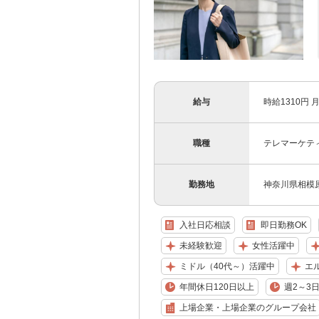
給与
時給1310円 月
職種
テレマーケテ
勤務地
神奈川県相模
入社日応相談
即日勤務OK
未経験歓迎
女性活躍中
ミドル（40代～）活躍中
エ
年間休日120日以上
週2～3
上場企業・上場企業のグループ会社