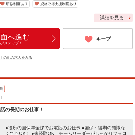
研修制度あり
資格取得支援制度あり
詳細を見る
画面へ進む
キープ
ん3ステップ！
社 の他の求人をみる
員
社
電話の長期のお仕事！
●役所の国保年金課でお電話のお仕事 ●国保・後期の知識な
くてもOK！ ●未経験OK チームリーダーがしっかりフォロ