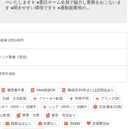
ーいたします♭ ●委託チーム全員で協力し業務をおこないま
す ●聞きやすい環境です♭ ●通勤面重視の...
収例 205146円
ィング業務（受信）
原市中央区
履歴書不要
Web面接OK
職場見学OKまたは説明会あり
主婦・主夫歓迎
フリーター歓迎
学歴不問
ブランクOK
ルダー（50代～）活躍中
シニア（60代～）活躍中
完全週休2日制
ム歓迎
禁煙・分煙
食堂・売店あり
残業ほぼなし
転勤なし
登録制
交通費支給