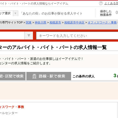
よくある
ルバイト・バイト・パートの求人情報ならイーアイデム
保存した
0
リア選択
「あなたの街」のお仕事が探せる求人サイト
検索条件
の専門サイトTOP >
関東
>
神奈川県
>
相模原市
>
相模原市中央区
>
オフィスワーク・事務
ターのアルバイト・バイト・パートの求人情報一覧
ト・バイト・パート・派遣のお仕事探しはイーアイデムで！
センターの求人情報をご紹介します。
3
この条件の求人
間で検索
路線・駅・駅で検索
ィスワーク・事務
ールセンター