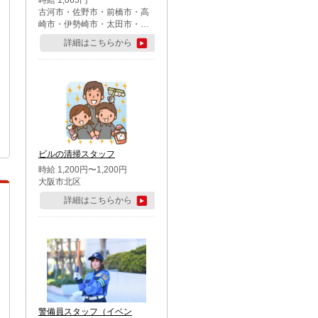
時給 1,065円
古河市・佐野市・前橋市・高
崎市・伊勢崎市・太田市・館
林市・藤岡市・大泉町・さい
詳細はこちらから
たま市北区・川越市・熊谷
市・行田市・秩父市・所沢
市・飯能市・東松山市・坂戸
市・鶴ケ島市・千葉市中央
区・市川市・松戸市・習志野
市・柏市・流山市・八千代
市・足立区・江戸川区・八王
子市・町田市
ビルの清掃スタッフ
時給 1,200円〜1,200円
大阪市北区
詳細はこちらから
警備員スタッフ（イベン