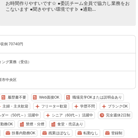
お時間作りやすいです☆ ●委託チーム全員で協力し業務をお
こないます ●聞きやすい環境です♭ ●通勤...
収例 70740円
ィング業務（受信）
原市中央区
履歴書不要
Web面接OK
職場見学OKまたは説明会あり
主婦・主夫歓迎
フリーター歓迎
学歴不問
ブランクOK
ルダー（50代～）活躍中
シニア（60代～）活躍中
完全週休2日制
日勤務OK
禁煙・分煙
食堂・売店あり
扶養内勤務OK
残業ほぼなし
転勤なし
登録制