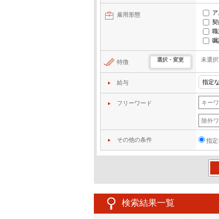
ア
雇用形態
契
職
嘱
未選択
選択・変更
特徴
給与
フリーワード
その他の条件
指定
この
検索結果一覧