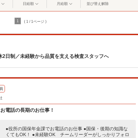
日給順
月給順
並び替え解除
1
( 1 / 1ページ )
休2日制／未経験から品質を支える検査スタッフへ
員
社
☆お電話の長期のお仕事！
●役所の国保年金課でお電話のお仕事 ●国保・後期の知識な
くてもOK！ ●未経験OK チームリーダーがしっかりフォロ