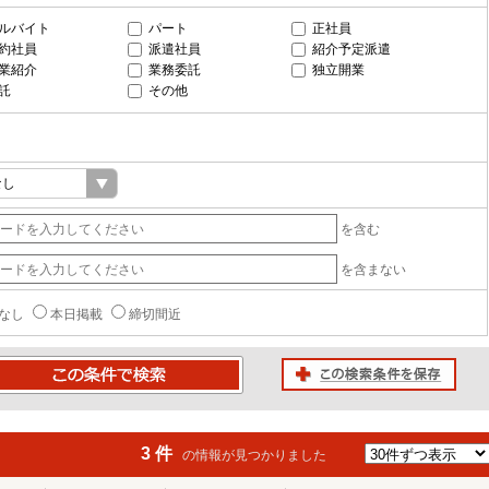
ルバイト
パート
正社員
約社員
派遣社員
紹介予定派遣
業紹介
業務委託
独立開業
託
その他
を含む
を含まない
なし
本日掲載
締切間近
この検索条件を保存
条件で検索
3 件
の情報が見つかりました