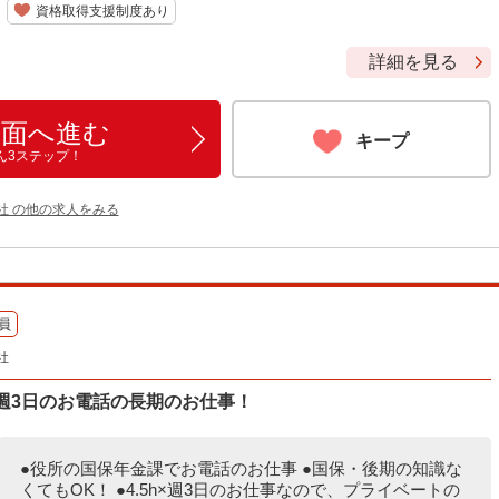
資格取得支援制度あり
詳細を見る
画面へ進む
キープ
ん3ステップ！
社 の他の求人をみる
員
社
×週3日のお電話の長期のお仕事！
●役所の国保年金課でお電話のお仕事 ●国保・後期の知識な
くてもOK！ ●4.5h×週3日のお仕事なので、プライベートの