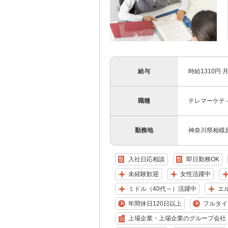
給与
時給1310円 月
職種
テレマーケテ
勤務地
神奈川県相模
入社日応相談
即日勤務OK
未経験歓迎
女性活躍中
ミドル（40代～）活躍中
エ
年間休日120日以上
フルタイ
上場企業・上場企業のグループ会社