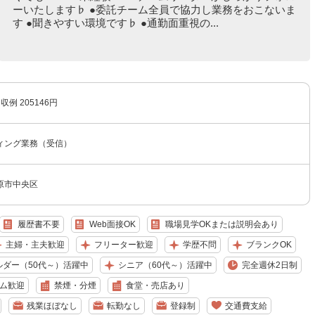
ーいたします♭ ●委託チーム全員で協力し業務をおこないま
す ●聞きやすい環境です♭ ●通勤面重視の...
収例 205146円
ィング業務（受信）
原市中央区
履歴書不要
Web面接OK
職場見学OKまたは説明会あり
主婦・主夫歓迎
フリーター歓迎
学歴不問
ブランクOK
ルダー（50代～）活躍中
シニア（60代～）活躍中
完全週休2日制
ム歓迎
禁煙・分煙
食堂・売店あり
残業ほぼなし
転勤なし
登録制
交通費支給