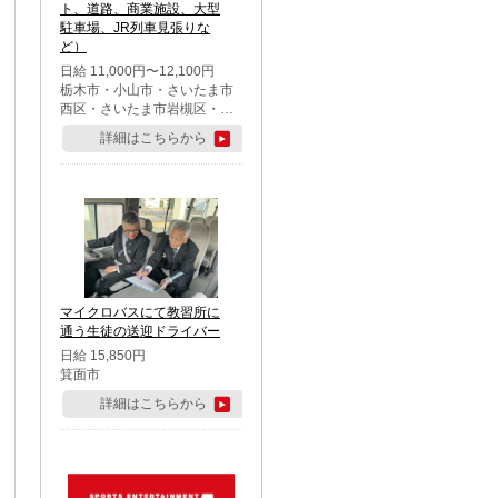
ト、道路、商業施設、大型
駐車場、JR列車見張りな
ど）
日給 11,000円〜12,100円
栃木市・小山市・さいたま市
西区・さいたま市岩槻区・久
喜市・蓮田市
詳細はこちらから
マイクロバスにて教習所に
通う生徒の送迎ドライバー
日給 15,850円
箕面市
詳細はこちらから