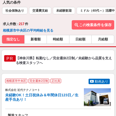
人気の条件
社会保険あり
交通費支給
未経験歓迎
ミドル（40代～）活躍中
求人件数 :
217
件
この検索条件を保存
相模原市中央区の平均時給を見る
指定なし
新着順
時給順
日給順
月給順
【神奈川県】転勤なし／完全週休2日制／未経験から品質を支え
PR
る検査スタッフへ
相模原市中央区
完全週休2日制
正社員
動画あり
株式会社 近代テクノコート
未経験OK！土日祝休み＆年間休日123日／生
産手当あり！
る
製造スタッフ
未