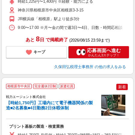
時給1,225円〜1,400円 ※経験・能力による
神奈川県相模原市中央区相模原3-3-15
JR横浜線「相模原」駅より徒歩3分
9:00〜17:00 ※月〜金の間で週3日〜4日、日数・時間応相談
8
あと
日
で掲載終了
(2026/08/15 23:59まで)
応募画面へ進む
キープ
かんたん3ステップ！
久保田弘税理士事務所
の他の求人をみる
◇
相模原市中央区
完全週休2日制
派遣社員
新着
査
履
戦力エージェント株式会社
不
【時給1,750円】工場内にて電子機器関係の製
い
造■2名募集■4日勤務2日休暇体制
ネ
ぼ
族
プリント基板の製造・検査業務