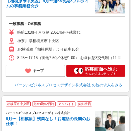
【相模原市中央区】8月〜週5×長期×フルタイ
入
ムの事務業務☆彡
は
学
活
一般事務・OA事務
土
時給1310円 月収例 205146円+残業代
（
神奈川県相模原市中央区
り
JR横浜線「相模原駅」より徒歩16分
8:25〜17:15（実働7:50／休憩1:00） お昼休憩3交代制（11:30〜、1
応募画面へ進む
キープ
かんたん3ステップ！
パーソルビジネスプロセスデザイン株式会社
の他の求人をみる
相模原市中央区
完全週休2日制
アルバイト
契約社員
K
パーソルビジネスプロセスデザイン株式会社
●
8月〜【相模原】残業なし！お電話の長期のお
入
仕事！
は