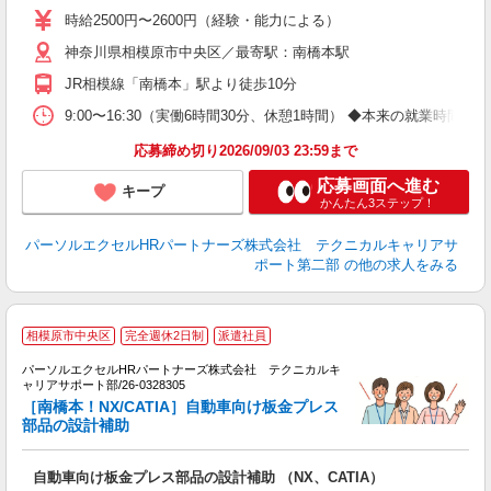
時給2500円〜2600円（経験・能力による）
神奈川県相模原市中央区／最寄駅：南橋本駅
JR相模線「南橋本」駅より徒歩10分
9:00〜16:30（実働6時間30分、休憩1時間） ◆本来の就業時間
応募締め切り2026/09/03 23:59まで
応募画面へ進む
キープ
かんたん3ステップ！
パーソルエクセルHRパートナーズ株式会社 テクニカルキャリアサ
ポート第二部
の他の求人をみる
相模原市中央区
完全週休2日制
派遣社員
パーソルエクセルHRパートナーズ株式会社 テクニカルキ
頂
ャリアサポート部/26-0328305
ミ
［南橋本！NX/CATIA］自動車向け板金プレス
堂
部品の設計補助
未
自動車向け板金プレス部品の設計補助 （NX、CATIA）