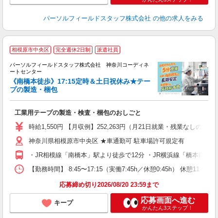
パーソルフィールドスタッフ株式会社
の他の求人をみる
相模原市中央区
完全週休2日制
派遣社員
パーソルフィールドスタッフ株式会社 神奈川コーディネ
カ
ートセンター
カ
《南橋本徒歩》17:15定時＆土日祝休み★テー
が
プの製造・梱包
同
履
工業用テープの製造・検査・梱包のおしごと
土
通
時給1,550円 【月収例】252,263円（月21日就業・残業なしの場
神奈川県相模原市中央区 ★車通勤可 駐車場許可規定有
・JR相模線「南橋本」駅より徒歩で12分 ・JR横浜線「橋本(神奈
【勤務時間】 8:45〜17:15（実働7:45h／休憩0:45h） 休
応募締め切り2026/08/20 23:59まで
応募画面へ進む
キープ
かんたん3ステップ！