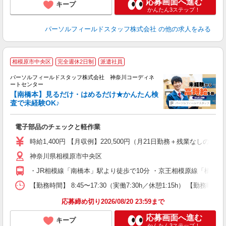
応募画面へ進む
キープ
かんたん3ステップ！
パーソルフィールドスタッフ株式会社
の他の求人をみる
相模原市中央区
完全週休2日制
派遣社員
土
パーソルフィールドスタッフ株式会社 神奈川コーディネ
ートセンター
K
【南橋本】見るだけ・はめるだけ★かんたん検
査で未経験OK♪
は
履
電子部品のチェックと軽作業
週
険
時給1,400円 【月収例】220,500円（月21日勤務＋残業なしの場
神奈川県相模原市中央区
・JR相模線「南橋本」駅より徒歩で10分 ・京王相模原線「橋本(神
【勤務時間】 8:45〜17:30（実働7:30h／休憩1:15h）
応募締め切り2026/08/20 23:59まで
応募画面へ進む
キープ
かんたん3ステップ！