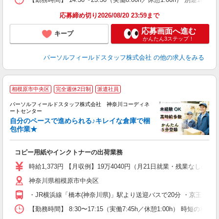
応募締め切り2026/08/20 23:59まで
応募画面へ進む
キープ
かんたん3ステップ！
パーソルフィールドスタッフ株式会社
の他の求人をみる
相模原市中央区
完全週休2日制
派遣社員
て
パーソルフィールドスタッフ株式会社 神奈川コーディネ
ートセンター
な
自分のペースで進められる♪キレイな倉庫で梱
包作業★
気
業
コピー用紙やインクトナーの出荷業務
履
躍
時給1,373円 【月収例】19万4040円（月21日就業・残業なしの
ル
神奈川県相模原市中央区
・JR横浜線「橋本(神奈川県)」駅より送迎バスで20分 ・京王相
【勤務時間】 8:30〜17:15（実働7:45h／休憩1:00h）