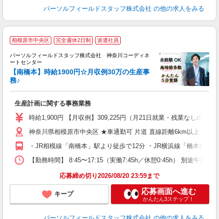
パーソルフィールドスタッフ株式会社
の他の求人をみる
◆
相模原市中央区
完全週休2日制
派遣社員
パーソルフィールドスタッフ株式会社 神奈川コーディネ
り
ートセンター
名
【南橋本】時給1900円☆月収例30万の生産事
落
務♪
で
履
生産計画に関する事務業務
完
堂
時給1,900円 【月収例】309,225円（月21日就業・残業なしの場
神奈川県相模原市中央区 ★車通勤可 片道 直線距離6km以上、ま
・JR相模線「南橋本」駅より徒歩で12分 ・JR横浜線「橋本(神奈
【勤務時間】 8:45〜17:15（実働7:45h／休憩0:45h）
応募締め切り2026/08/20 23:59まで
応募画面へ進む
キープ
かんたん3ステップ！
パーソルフィールドスタッフ株式会社
の他の求人をみる