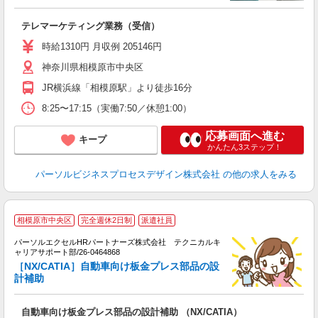
学
活
テレマーケティング業務（受信）
ル
時給1310円 月収例 205146円
研
神奈川県相模原市中央区
JR横浜線「相模原駅」より徒歩16分
8:25〜17:15（実働7:50／休憩1:00）
応募画面へ進む
キープ
かんたん3ステップ！
パーソルビジネスプロセスデザイン株式会社
の他の求人をみる
＼
相模原市中央区
完全週休2日制
派遣社員
パーソルエクセルHRパートナーズ株式会社 テクニカルキ
定
ャリアサポート部/26-0464868
ミ
［NX/CATIA］自動車向け板金プレス部品の設
堂
計補助
未
自動車向け板金プレス部品の設計補助 （NX/CATIA）