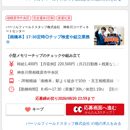
相模原市中央区
完全週休2日制
派遣社員
パーソルフィールドスタッフ株式会社 神奈川コーディネ
ートセンター
ラ
【南橋本】17:30定時◎チップ検査や組立業務
☆
同
小型メモリーチップのチェックや組み立て
履
週
時給1,400円 【月収例】220,500円（月21日勤務＋残業なしの場
険
神奈川県相模原市中央区
・JR相模線「南橋本」駅より徒歩で10分 ・京王相模原線「橋本(神
【勤務時間】 8:45〜17:30（実働7:30h／休憩1:15h）
応募締め切り2026/08/20 23:59まで
応募画面へ進む
キープ
かんたん3ステップ！
パーソルフィールドスタッフ株式会社
の他の求人をみる