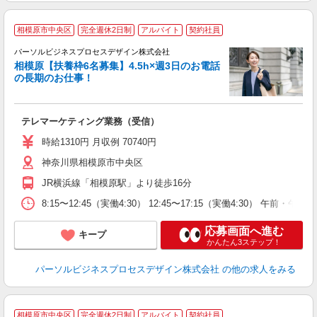
相模原市中央区
完全週休2日制
アルバイト
契約社員
K
パーソルビジネスプロセスデザイン株式会社
相模原【扶養枠6名募集】4.5h×週3日のお電話
う
の長期のお仕事！
入
は
学
テレマーケティング業務（受信）
活
週
時給1310円 月収例 70740円
グ
神奈川県相模原市中央区
給
JR横浜線「相模原駅」より徒歩16分
8:15〜12:45（実働4:30） 12:45〜17:15（実働4:30） 午前
応募画面へ進む
キープ
かんたん3ステップ！
パーソルビジネスプロセスデザイン株式会社
の他の求人をみる
相模原市中央区
完全週休2日制
アルバイト
契約社員