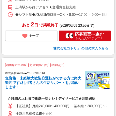
上溝駅から好アクセス★交通費全額支給
◆シフト制◆/休憩1h/週3日〜OK ・8:00〜17:00 ・9:00〜18:
2
あと
日
で掲載終了
(2026/08/09 23:59まで)
応募画面へ進む
キープ
かんたん3ステップ！
株式会社コトリオ
の他の求人をみる
2
相模原市中央区
完全週休2日制
職業紹介
株式会社kotrio /●YK-S-2097964
無資格・未経験大歓迎◎運転ができる方は尚大
女
歓迎です♪利用者さんの生活サポートをお願い
ド
します！
活
ル
介護職の正社員で夜勤一切ナシ！デイサービス★淵野辺駅
自
【正社員】月給240,000〜400,000円 ・基本給：200,000
役
神奈川県相模原市中央区