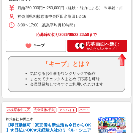
月給250,000円〜280,000円（経験・能力による） ※年齢・経験に
神奈川県相模原市中央区田名塩田1-2-16
8:00〜17:00（残業平均月10時間）
応募締め切り2026/08/22 23:59まで
応募画面へ進む
キープ
かんたん3ステップ！
「キープ」とは？
気になるお仕事をワンクリックで保存
まとめてチェック＆まとめて応募も可能
会員登録無しで今すぐご利用いただけます
相模原市中央区
完全週休2日制
アルバイト
パート
株式会社 林間土木
【即日勤務可！寮完備も新生活も今日からOK
り
】★日払いOK★未経験入社のミドル・シニア