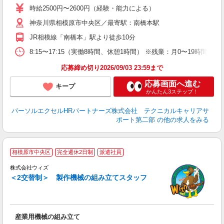
時給2500円〜2600円（経験・能力による）
神奈川県相模原市中央区／最寄駅：南橋本駅
JR相模線「南橋本」駅より徒歩10分
8:15〜17:15（実働8時間、休憩1時間） ※残業：月0〜19時間
応募締め切り2026/09/03 23:59まで
応募画面へ進む
キープ
かんたん3ステップ！
パーソルエクセルHRパートナーズ株式会社 テクニカルキャリアサ
ポート第二部
の他の求人をみる
相模原市中央区
完全週休2日制
派遣社員
株式会社ウィズ
＜2交替制＞ 製作機械の組み立てスタッフ
い
入
歓
K
産業用機械の組み立て
週