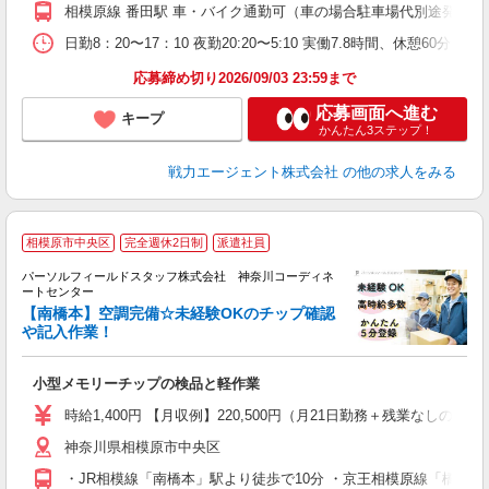
相模原線 番田駅 車・バイク通勤可（車の場合駐車場代別途発生
日勤8：20〜17：10 夜勤20:20〜5:10 実働7.8時間、休憩6
応募締め切り2026/09/03 23:59まで
応募画面へ進む
キープ
かんたん3ステップ！
戦力エージェント株式会社
の他の求人をみる
相模原市中央区
完全週休2日制
派遣社員
パーソルフィールドスタッフ株式会社 神奈川コーディネ
ートセンター
ラ
【南橋本】空調完備☆未経験OKのチップ確認
や記入作業！
コ
小型メモリーチップの検品と軽作業
履
中
時給1,400円 【月収例】220,500円（月21日勤務＋残業なしの場
K
神奈川県相模原市中央区
・JR相模線「南橋本」駅より徒歩で10分 ・京王相模原線「橋本(