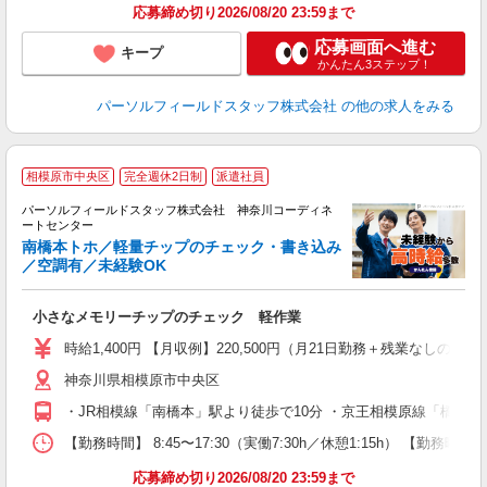
応募締め切り2026/08/20 23:59まで
応募画面へ進む
キープ
かんたん3ステップ！
パーソルフィールドスタッフ株式会社
の他の求人をみる
相模原市中央区
完全週休2日制
派遣社員
パーソルフィールドスタッフ株式会社 神奈川コーディネ
ートセンター
ラ
南橋本トホ／軽量チップのチェック・書き込み
／空調有／未経験OK
同
小さなメモリーチップのチェック 軽作業
履
週
時給1,400円 【月収例】220,500円（月21日勤務＋残業なしの場
険
神奈川県相模原市中央区
・JR相模線「南橋本」駅より徒歩で10分 ・京王相模原線「橋本(
【勤務時間】 8:45〜17:30（実働7:30h／休憩1:15h）
応募締め切り2026/08/20 23:59まで