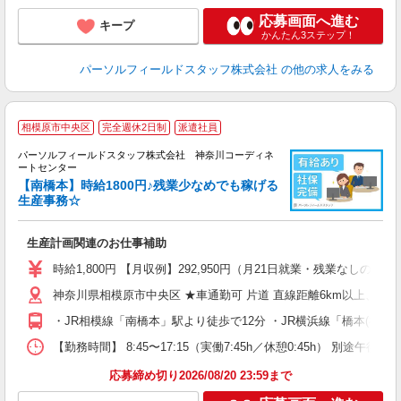
応募画面へ進む
キープ
かんたん3ステップ！
パーソルフィールドスタッフ株式会社
の他の求人をみる
◆
相模原市中央区
完全週休2日制
派遣社員
パーソルフィールドスタッフ株式会社 神奈川コーディネ
り
ートセンター
名
【南橋本】時給1800円♪残業少なめでも稼げる
落
生産事務☆
で
履
生産計画関連のお仕事補助
完
堂
時給1,800円 【月収例】292,950円（月21日就業・残業なしの場
通
神奈川県相模原市中央区 ★車通勤可 片道 直線距離6km以上、ま
・JR相模線「南橋本」駅より徒歩で12分 ・JR横浜線「橋本(神奈
【勤務時間】 8:45〜17:15（実働7:45h／休憩0:45h）
応募締め切り2026/08/20 23:59まで