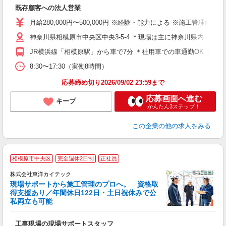
た
既存顧客への法人営業
未
全
月給280,000円〜500,000円 ※経験・能力による ※施工管理
神奈川県相模原市中央区中央3-5-4 ＊現場は主に神奈川県内
り
JR横浜線「相模原駅」から車で7分 ＊社用車での車通勤OK（会
8:30〜17:30（実働8時間）
応募締め切り2026/09/02 23:59まで
応募画面へ進む
キープ
かんたん3ステップ！
この企業
の他の求人をみる
相模原市中央区
完全週休2日制
正社員
株式会社東洋カイテック
現場サポートから施工管理のプロへ。 資格取
得支援あり／年間休日122日・土日祝休みで公
ス
私両立も可能
貸
工事現場の現場サポートスタッフ