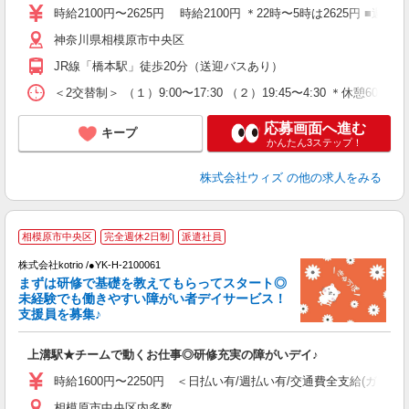
時給2100円〜2625円 時給2100円 ＊22時〜5時は2625円 
車
神奈川県相模原市中央区
会
JR線「橋本駅」徒歩20分（送迎バスあり）
＜2交替制＞ （１）9:00〜17:30 （２）19:45〜4:30 ＊休憩60
応募画面へ進む
キープ
かんたん3ステップ！
株式会社ウィズ
の他の求人をみる
2
相模原市中央区
完全週休2日制
派遣社員
株式会社kotrio /●YK-H-2100061
まずは研修で基礎を教えてもらってスタート◎
女
未経験でも働きやすい障がい者デイサービス！
ド
支援員を募集♪
活
ル
上溝駅★チームで動くお仕事◎研修充実の障がいデイ♪
自
時給1600円〜2250円 ＜日払い有/週払い有/交通費全支給(ガソリ
役
相模原市中央区内多数