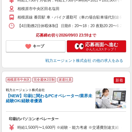
時給1,750円 月収例：時給1,750円×9時間×18日＝283,500円＋残
相模原市中央区田名塩田
相模原線 番田駅 車・バイク通勤可（車の場合駐車場代別途発生
【4日勤務2日休暇体制】 日勤8：20〜18：20 夜勤20:20〜6:20 
応募締め切り2026/09/03 23:59まで
応募画面へ進む
キープ
かんたん3ステップ！
戦力エージェント株式会社
の他の求人をみる
相模原市中央区
完全週休2日制
派遣社員
新着
戦力エージェント株式会社
【NEW】印刷に関わるPCオペレーター/業界未
経験OK/経験者優遇
ハ
入
印刷のパソコンオペレーター
払
車
時給1,500円〜1,600円 ※経験・能力考慮 ※交通費別途支給
服