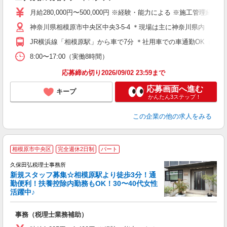
昇
月給280,000円〜500,000円 ※経験・能力による ※施工管理
通
神奈川県相模原市中央区中央3-5-4 ＊現場は主に神奈川県内
資
JR横浜線「相模原駅」から車で7分 ＊社用車での車通勤OK（会
8:00〜17:00（実働8時間）
応募締め切り2026/09/02 23:59まで
応募画面へ進む
キープ
かんたん3ステップ！
この企業
の他の求人をみる
相模原市中央区
完全週休2日制
パート
久保田弘税理士事務所
新規スタッフ募集☆相模原駅より徒歩3分！通
勤便利！扶養控除内勤務もOK！30〜40代女性
活躍中♪
ソ
事務（税理士業務補助）
未
日