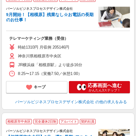
K
パーソルビジネスプロセスデザイン株式会社
●
9月開始！【相模原】残業なし☆お電話の長期
入
のお仕事！
は
学
活
テレマーケティング業務（受信）
ル
時給1310円 月収例 205146円
研
神奈川県相模原市中央区
JR横浜線「相模原駅」より徒歩16分
8:25〜17:15（実働7:50／休憩1:00）
応募画面へ進む
キープ
かんたん3ステップ！
パーソルビジネスプロセスデザイン株式会社
の他の求人をみる
相模原市中央区
完全週休2日制
アルバイト
契約社員
パーソルビジネスプロセスデザイン株式会社
く