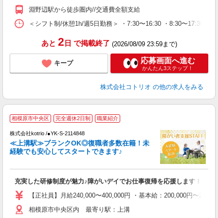
淵野辺駅から徒歩圏内//交通費全額支給
＜シフト制/休憩1h/週5日勤務＞ ・7:30〜16:30 ・8:30〜17:30 
2
あと
日
で掲載終了
(2026/08/09 23:59まで)
応募画面へ進む
キープ
かんたん3ステップ！
株式会社コトリオ
の他の求人をみる
2
相模原市中央区
完全週休2日制
職業紹介
株式会社kotrio /●YK-S-2114848
女
≪上溝駅≫ブランクOK◎復職者多数在籍！未
ド
経験でも安心してスタートできます♪
活
ル
自
充実した研修制度が魅力♪障がいデイでお仕事復帰を応援します！
役
【正社員】月給240,000〜400,000円 ・基本給：200,000
相模原市中央区内 最寄り駅：上溝