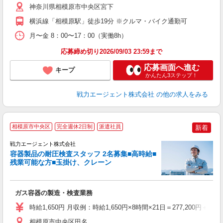
神奈川県相模原市中央区宮下
横浜線「相模原駅」徒歩19分 ※クルマ・バイク通勤可
月〜金 8：00〜17：00（実働8h）
応募締め切り2026/09/03 23:59まで
応募画面へ進む
キープ
かんたん3ステップ！
戦力エージェント株式会社
の他の求人をみる
◇
相模原市中央区
完全週休2日制
派遣社員
新着
履
戦力エージェント株式会社
不
容器製品の耐圧検査スタッフ 2名募集■高時給■
い
残業可能な方■玉掛け、クレーン
ネ
ぼ
族
ガス容器の製造・検査業務
時給1,650円 月収例：時給1,650円×8時間×21日＝277,200円＋残
相模原市中央区田名