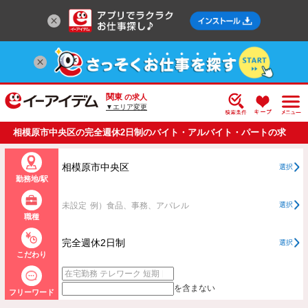
関東
の求人
▼エリア変更
相模原市中央区の完全週休2日制のバイト・アルバイト・パートの求
人情報一覧
相模原市中央区
選択
勤務地/駅
未設定
例）食品、事務、アパレル
選択
職種
完全週休2日制
選択
こだわり
を含まない
フリーワード