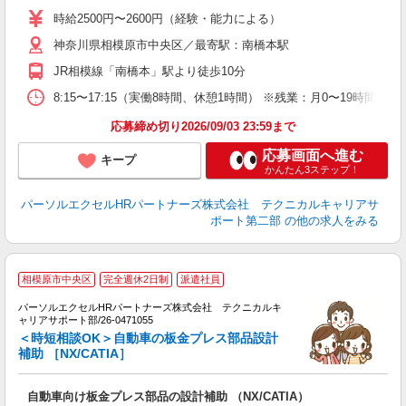
時給2500円〜2600円（経験・能力による）
神奈川県相模原市中央区／最寄駅：南橋本駅
JR相模線「南橋本」駅より徒歩10分
8:15〜17:15（実働8時間、休憩1時間） ※残業：月0〜19時間
応募締め切り2026/09/03 23:59まで
応募画面へ進む
キープ
かんたん3ステップ！
パーソルエクセルHRパートナーズ株式会社 テクニカルキャリアサ
ポート第二部
の他の求人をみる
＼
相模原市中央区
完全週休2日制
派遣社員
躍
パーソルエクセルHRパートナーズ株式会社 テクニカルキ
ャリアサポート部/26-0471055
ミ
＜時短相談OK＞自動車の板金プレス部品設計
補助 ［NX/CATIA］
自動車向け板金プレス部品の設計補助 （NX/CATIA）