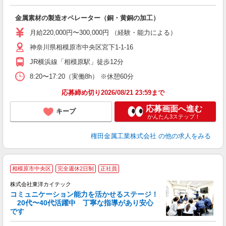
の
金属素材の製造オペレーター（銅・黄銅の加工）
入
ナ
月給220,000円〜300,000円 （経験・能力による）
ク
神奈川県相模原市中央区宮下1-1-16
あ
JR横浜線「相模原駅」徒歩12分
8:20〜17:20（実働8h） ※休憩60分
応募締め切り2026/08/21 23:59まで
応募画面へ進む
キープ
かんたん3ステップ！
権田金属工業株式会社
の他の求人をみる
相模原市中央区
完全週休2日制
正社員
株式会社東洋カイテック
コミュニケーション能力を活かせるステージ！
20代〜40代活躍中 丁寧な指導があり安心
◎
です