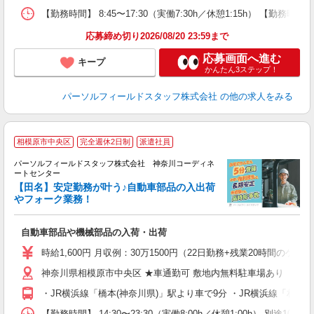
【勤務時間】 8:45〜17:30（実働7:30h／休憩1:15h）
応募締め切り2026/08/20 23:59まで
応募画面へ進む
キープ
かんたん3ステップ！
パーソルフィールドスタッフ株式会社
の他の求人をみる
相模原市中央区
完全週休2日制
派遣社員
パーソルフィールドスタッフ株式会社 神奈川コーディネ
ートセンター
集
【田名】安定勤務が叶う♪自動車部品の入出荷
やフォーク業務！
キ
履
自動車部品や機械部品の入荷・出荷
中
自
時給1,600円 月収例：30万1500円（22日勤務+残業20時間のケ
神奈川県相模原市中央区 ★車通勤可 敷地内無料駐車場あり
・JR横浜線「橋本(神奈川県)」駅より車で9分 ・JR横浜線「相模
【勤務時間】 14:30〜23:30（実働8:00h／休憩1:00h