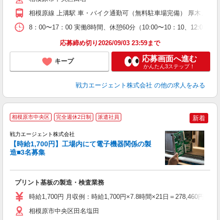
相模原線 上溝駅 車・バイク通勤可（無料駐車場完備） 厚木、座
8：00〜17：00 実働8時間、休憩60分（10:00〜10：10、12:00〜12:
応募締め切り2026/09/03 23:59まで
応募画面へ進む
キープ
かんたん3ステップ！
戦力エージェント株式会社
の他の求人をみる
◇
相模原市中央区
完全週休2日制
派遣社員
新着
査
履
戦力エージェント株式会社
不
【時給1,700円】工場内にて電子機器関係の製
い
造■3名募集
ネ
ぼ
族
プリント基板の製造・検査業務
時給1,700円 月収例：時給1,700円×7.8時間×21日＝278,460円＋
相模原市中央区田名塩田