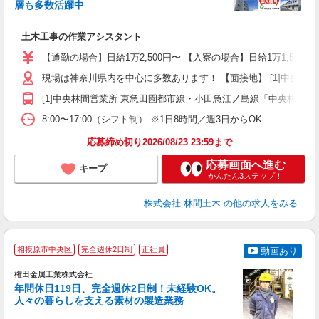
円
層も多数活躍中
で
土木工事の作業アシスタント
入
場
【通勤の場合】日給1万2,500円〜 【入寮の場合】日給1万1,500円
者
現場は神奈川県内を中心に多数あります！ 【面接地】 [1]中央林間営業
躍
（
[1]中央林間営業所 東急田園都市線・小田急江ノ島線「中央林間駅」
国
8:00〜17:00（シフト制） ※1日8時間／週3日からOK
ボ
応募締め切り2026/08/23 23:59まで
応募画面へ進む
キープ
かんたん3ステップ！
株式会社 林間土木
の他の求人をみる
相模原市中央区
完全週休2日制
正社員
動画あり
権田金属工業株式会社
年間休日119日、完全週休2日制！未経験OK。
人々の暮らしを支える素材の製造業務