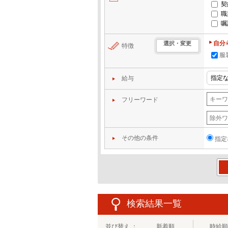
契
職
嘱
自分
選択・変更
特徴
服
給与
フリーワード
その他の条件
指定
この
検索結果一覧
並び替え ：
新着順
時給順