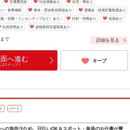
交通費支給
社会保険あり
社宅・寮あり
ない・食事補助
産休・育休取得実績あり
退職金・財形貯蓄制度あり
家族・役職・インセンティブなど）あり
社割・特典あり
送迎あり
社員登用あり
資格取得支援制度あり
9 まで
詳細を見る
画面へ進む
キープ
ん3ステップ！
ト
パート
体への負担少なめ。日払いOK＆スポット・単発のお仕事が豊