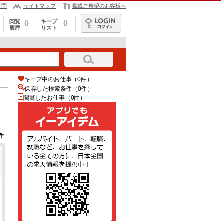
質問
サイトマップ
掲載ご希望のお客様へ
閲覧
キープ
0
0
履歴
リスト
ログイン
キープ中のお仕事（0件）
保存した検索条件（
0
件）
閲覧したお仕事（0件）
件