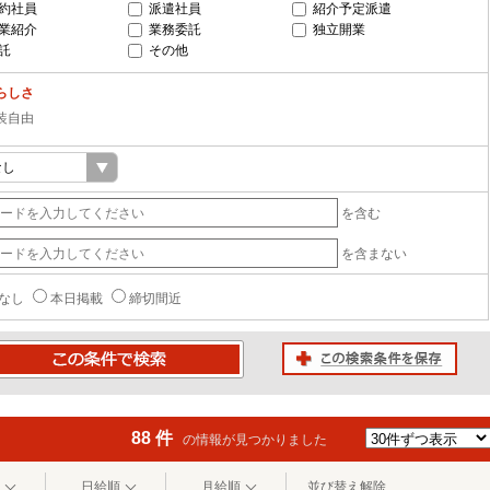
約社員
派遣社員
紹介予定派遣
業紹介
業務委託
独立開業
託
その他
らしさ
装自由
を含む
を含まない
なし
本日掲載
締切間近
この検索条件を保存
条件で検索
88 件
の情報が見つかりました
日給順
月給順
並び替え解除