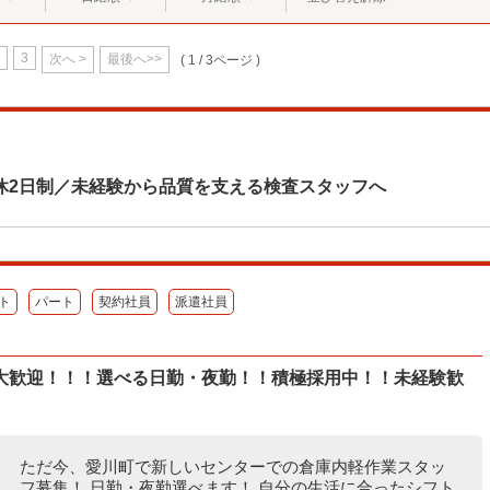
3
次へ >
最後へ>>
( 1 / 3ページ )
休2日制／未経験から品質を支える検査スタッフへ
ト
パート
契約社員
派遣社員
大歓迎！！！選べる日勤・夜勤！！積極採用中！！未経験歓
ただ今、愛川町で新しいセンターでの倉庫内軽作業スタッ
フ募集！ 日勤・夜勤選べます！ 自分の生活に合ったシフト