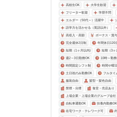
高校生OK
大学生歓迎
フリーター歓迎
学歴不問
エルダー（50代～）活躍中
語学力を活かせる（英語以外）
高収入・高額
ボーナス・賞
完全週休2日制
年間休日120
短期（1ヶ月以内)
短期（3ヶ
週2～3日勤務OK
10時～勤務
時間固定シフト制
時間や曜
土日祝のみ勤務OK
フルタイ
服装自由
髪型・髪色自由
禁煙・分煙
食堂・売店あり
上場企業・上場企業のグループ会社
自転車通勤OK
扶養内勤務OK
在宅ワーク・テレワーク可