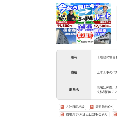
給与
【通勤の場合】
職種
土木工事の作
現場は神奈川県
勤務地
央林間西6-7-
入社日応相談
即日勤務OK
職場見学OKまたは説明会あり