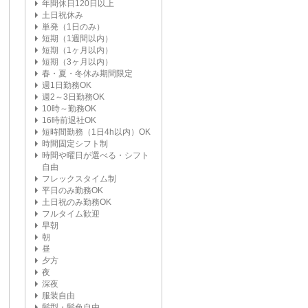
年間休日120日以上
土日祝休み
単発（1日のみ）
短期（1週間以内）
短期（1ヶ月以内）
短期（3ヶ月以内）
春・夏・冬休み期間限定
週1日勤務OK
週2～3日勤務OK
10時～勤務OK
16時前退社OK
短時間勤務（1日4h以内）OK
時間固定シフト制
時間や曜日が選べる・シフト
自由
フレックスタイム制
平日のみ勤務OK
土日祝のみ勤務OK
フルタイム歓迎
早朝
朝
昼
夕方
夜
深夜
服装自由
髪型・髪色自由