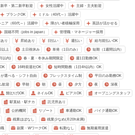
新卒・第二新卒歓迎
女性活躍中
主婦・主夫歓迎
ブランクOK
ミドル（40代～）活躍中
シニア（60代～）活躍中
障がい者積極採用
英語が活かせる
国籍不問（jobs in japan）
管理職・マネージャー採用
与あり
昇給あり
日払い
週払い
給与前払いOK
日以上
土日祝休み
単発（1日のみ）
短期（1週間以内）
月以内)
春・夏・冬休み期間限定
週1日勤務OK
OK
16時前退社OK
短時間勤務（1日4h以内）OK
日が選べる・シフト自由
フレックスタイム制
平日のみ勤務OK
ム歓迎
早朝
朝
昼
夕方
夜
深夜
髭(ひげ)OK
ネイルOK
ピアスOK
オープニングスタッフ
駅直結・駅チカ
託児所あり
公的機関
リゾート
車通勤OK
バイク通勤OK
残業ほぼなし
残業少なめ(月20h未満)
内職
副業・WワークOK
転勤なし
無期雇用派遣