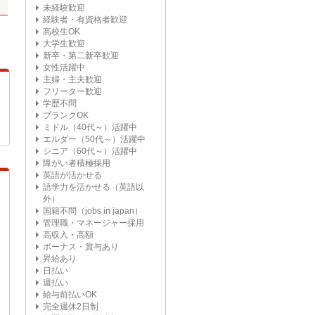
未経験歓迎
経験者・有資格者歓迎
高校生OK
大学生歓迎
新卒・第二新卒歓迎
女性活躍中
主婦・主夫歓迎
フリーター歓迎
学歴不問
ブランクOK
ミドル（40代～）活躍中
エルダー（50代～）活躍中
シニア（60代～）活躍中
障がい者積極採用
英語が活かせる
語学力を活かせる（英語以
外）
国籍不問（jobs in japan）
管理職・マネージャー採用
高収入・高額
ボーナス・賞与あり
昇給あり
日払い
週払い
給与前払いOK
完全週休2日制