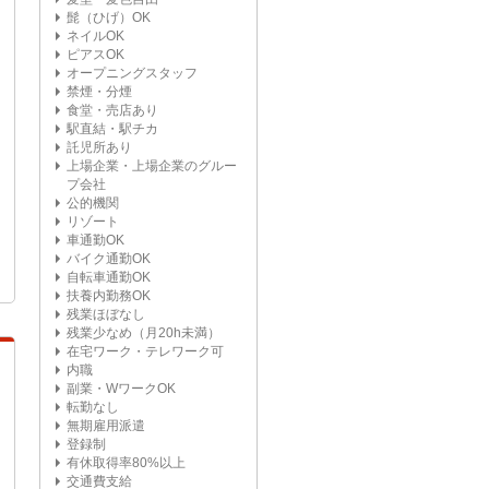
髭（ひげ）OK
ネイルOK
ピアスOK
オープニングスタッフ
禁煙・分煙
食堂・売店あり
駅直結・駅チカ
託児所あり
上場企業・上場企業のグルー
プ会社
公的機関
リゾート
車通勤OK
バイク通勤OK
自転車通勤OK
扶養内勤務OK
残業ほぼなし
残業少なめ（月20h未満）
在宅ワーク・テレワーク可
内職
副業・WワークOK
転勤なし
無期雇用派遣
登録制
有休取得率80%以上
交通費支給