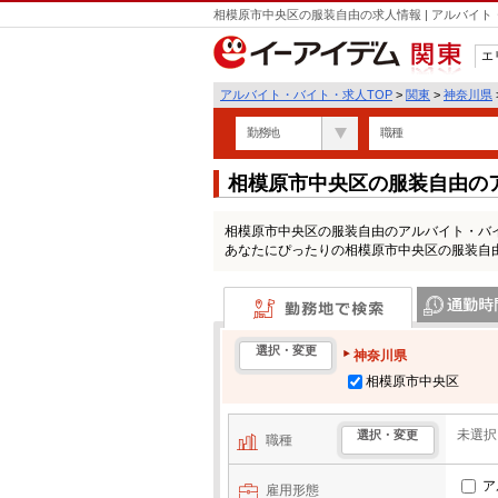
相模原市中央区の服装自由の求人情報 | アルバイ
エ
関東
アルバイト・バイト・求人TOP
>
関東
>
神奈川県
勤務地
職種
相模原市中央区の服装自由の
相模原市中央区の服装自由のアルバイト・バ
あなたにぴったりの相模原市中央区の服装自
勤務地で検索
通勤時間・区
選択・変更
神奈川県
相模原市中央区
未選択
選択・変更
職種
ア
雇用形態