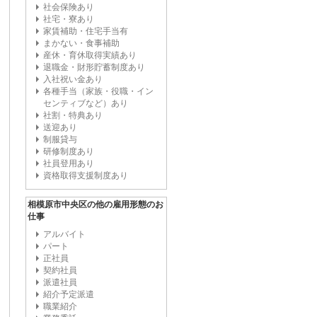
社会保険あり
社宅・寮あり
家賃補助・住宅手当有
まかない・食事補助
産休・育休取得実績あり
退職金・財形貯蓄制度あり
入社祝い金あり
各種手当（家族・役職・イン
センティブなど）あり
社割・特典あり
送迎あり
制服貸与
研修制度あり
社員登用あり
資格取得支援制度あり
相模原市中央区の他の雇用形態のお
仕事
アルバイト
パート
正社員
契約社員
派遣社員
紹介予定派遣
職業紹介