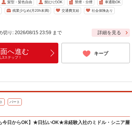
髪型・髪色自由
髭(ひげ)OK
禁煙・分煙
車通勤OK
残業少なめ(月20h未満)
交通費支給
社会保険あり
 2026/08/15 23:59 まで
詳細を見る
画面へ進む
キープ
ん3ステップ！
ト
パート
も今日からOK】★日払いOK★未経験入社のミドル・シニア層