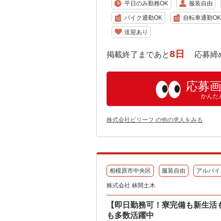
平日のみ勤務OK
服装自由
バイク通勤OK
自転車通勤OK
送迎あり
8日
掲載終了まであと
応募締め切り:
応募
かんた
株式会社ビリーフ の他の求人をみる
相模原市中央区
服装自由
アルバイ
株式会社 林間土木
【即日勤務可！寮完備も新生活
も多数活躍中