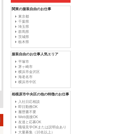
関東の服装自由のお仕事
東京都
千葉県
埼玉県
群馬県
茨城県
栃木県
服装自由のお仕事人気エリア
平塚市
茅ヶ崎市
横浜市金沢区
海老名市
横浜市中区
相模原市中央区の他の特徴のお仕事
入社日応相談
即日勤務OK
履歴書不要
Web面接OK
友達と応募OK
職場見学OKまたは説明会あり
大量募集（10名以上）