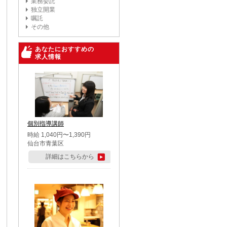
業務委託
独立開業
嘱託
その他
あなたにおすすめの
求人情報
個別指導講師
時給 1,040円〜1,390円
仙台市青葉区
詳細はこちらから