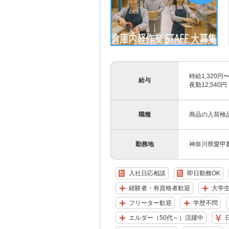
時給1,320円
給与
夜勤12,540円
職種
商品の入荷検
勤務地
神奈川県愛甲
入社日応相談
即日勤務OK
経験者・有資格者歓迎
大学
フリーター歓迎
学歴不問
エルダー（50代～）活躍中