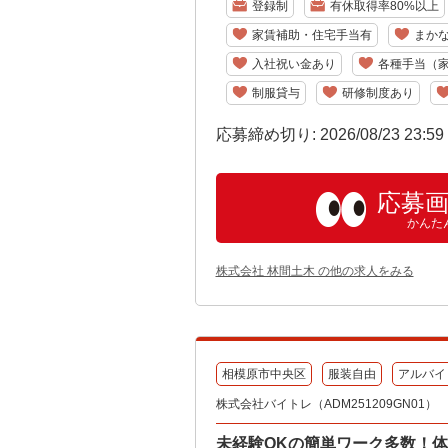
登録制
有休取得率80%以上
家賃補助・住宅手当有
まか
入社祝い金あり
各種手当（
制服貸与
研修制度あり
応募締め切り: 2026/08/23 23:5
応募
かんた
株式会社 林間土木 の他の求人をみる
相模原市中央区
服装自由
アルバイ
株式会社バイトレ（ADM251209GN01）
未経験OKの簡単ワーク多数！