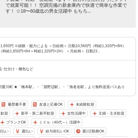
で就業可能！！ 空調完備の新倉庫内で快適で簡単な作業で
す！ ☆18〜60歳迄の男女活躍中 もちろ...
〜1,650円 ※経験・能力による ＜日給例＞ 日勤10,560円（時給1,320円×8H）
（時給1,650円×6H＋時給1,320円×2H） ＜月給例＞ 日勤23...
品･仕分け・梱包など
郡愛川町 ★「橋本駅」・「淵野辺駅」・「海老名駅」より無料送迎バスあり
履歴書不要
友達と応募OK
未経験歓迎
生歓迎
新卒・第二新卒歓迎
女性活躍中
主婦・主夫歓迎
ブランクOK
ミドル（40代～）活躍中
日払い
週払い
給与前払いOK
週1日勤務OK