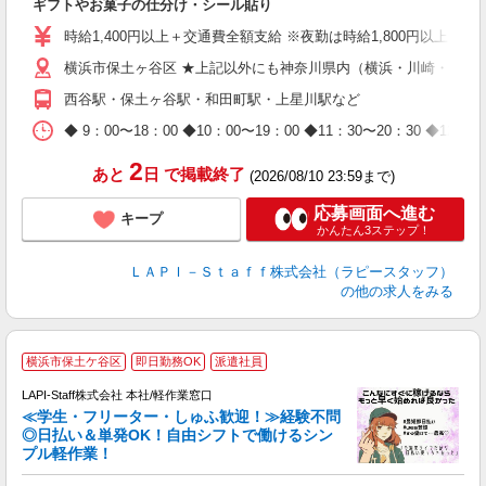
ギフトやお菓子の仕分け・シール貼り
入
量
時給1,400円以上＋交通費全額支給 ※夜勤は時給1,800円以上（深夜手当
迎
横浜市保土ヶ谷区 ★上記以外にも神奈川県内（横浜・川崎・相模
給
期
西谷駅・保土ヶ谷駅・和田町駅・上星川駅など
休
日
◆ 9：00〜18：00 ◆10：00〜19：00 ◆11：30〜2
タ
2
あと
日
で掲載終了
(2026/08/10 23:59まで)
応募画面へ進む
キープ
かんたん3ステップ！
ＬＡＰＩ－Ｓｔａｆｆ株式会社（ラピースタッフ）
の他の求人をみる
横浜市保土ケ谷区
即日勤務OK
派遣社員
LAPI-Staff株式会社 本社/軽作業窓口
≪学生・フリーター・しゅふ歓迎！≫経験不問
相
◎日払い＆単発OK！自由シフトで働けるシン
プル軽作業！