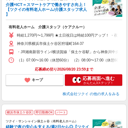
介護×ICT＝スマートケアで働きやすさ向上！
【ツクイの有料老人ホーム/介護スタッフ求人
】
各
有料老人ホーム 介護スタッフ（ケアクルー）
入
り
時給1,270円〜1,799円 ★土日祝日は時給100円アップ！ ・夜
リ
神奈川県横浜市保土ケ谷区狩場町164-37
ー
O
・JR湘南新宿ライン/横須賀線「保土ケ谷駅」から神奈川中央交通
な
（1）07:00〜16:00（休憩60分） （2）08:00〜17:00（休
髪
応募締め切り2026/08/20 23:59まで
応募画面へ進む
キープ
かんたん3ステップ！
株式会社ツクイ
の他の求人をみる
横浜市保土ケ谷区
即日勤務OK
パート
ツクイ・サンシャイン保土ヶ谷（有料老人ホーム）
経験で夜の安心を支える/週2日から◎【ツクイ