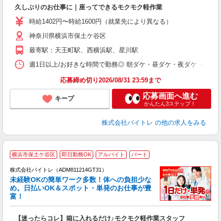
験
久しぶりのお仕事に｜座ってできるモクモク軽作業
即
活
時給1402円〜時給1600円（就業先により異なる）
（
神奈川県横浜市保土ケ谷区
短
K
最寄駅：天王町駅、西横浜駅、星川駅
日
髪
週1日以上/お好きな時間で勤務◎ 朝ダケ・昼ダケ・夜ダケ・夜勤など、 ご自
応募締め切り2026/08/31 23:59まで
応募画面へ進む
キープ
かんたん3ステップ！
株式会社バイトレ
の他の求人をみる
横浜市保土ケ谷区
即日勤務OK
アルバイト
パート
株式会社バイトレ（ADM811214GT31）
未経験OKの簡単ワーク多数！体への負担少な
め。日払いOK＆スポット・単発のお仕事が豊
富！
ス
ロ
【迷ったらコレ】箱に入れるだけ♪モクモク軽作業スタッフ
即