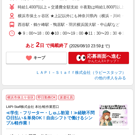
量
時給1,400円以上＋交通費全額支給 ※夜勤は時給1,800円以上（深夜手
迎
横浜市保土ヶ谷区 ★上記以外にも神奈川県内（横浜・川崎・相模
給
期
西谷駅・鶴ケ峰駅・鴨居駅・羽沢横浜国大駅・中山駅など
休
日
◆ 9：00〜18：00 ◆10：00〜19：00 ◆11：30〜2
タ
2
あと
日
で掲載終了
(2026/08/10 23:59まで)
応募画面へ進む
キープ
かんたん3ステップ！
ＬＡＰＩ－Ｓｔａｆｆ株式会社（ラピースタッフ）
の他の求人をみる
横浜市保土ケ谷区
即日勤務OK
派遣社員
LAPI-Staff株式会社 本社/軽作業窓口
≪学生・フリーター・しゅふ歓迎！≫経験不問
相
◎日払い＆単発OK！自由シフトで働けるシン
プル軽作業！
見