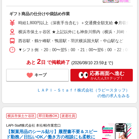
業
ギフト商品の仕分けや袋詰め作業
入
量
時給1,800円以上（深夜手当含む）＋交通費全額支給 ◆月収例 316,8
迎
横浜市保土ヶ谷区 ★上記以外にも神奈川県内（横浜・川崎・相模
給
期
西谷駅・鶴ケ峰駅・鴨居駅・羽沢横浜国大駅・中山駅など
休
シ
▼シフト例 ・20：00〜翌5：00 ・21：00〜翌6：00 ・
深
2
あと
日
で掲載終了
(2026/08/10 23:59まで)
応募画面へ進む
キープ
かんたん3ステップ！
ＬＡＰＩ－Ｓｔａｆｆ株式会社（ラピースタッフ）
の他の求人をみる
横浜市保土ケ谷区
即日勤務OK
派遣社員
LAPI-Staff株式会社 本社/軽作業窓口
【製菓用品のシール貼り】履歴書不要＆スピー
ド勤務／日払いOK／働き方の相談にも柔軟に