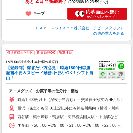
2
あと
日
で掲載終了
(2026/08/10 23:59まで)
応募画面へ進む
キープ
かんたん3ステップ！
ＬＡＰＩ－Ｓｔａｆｆ株式会社（ラピースタッフ）
の他の求人をみる
横浜市保土ケ谷区
即日勤務OK
派遣社員
LAPI-Staff株式会社 本社/軽作業窓口
【登録制】稼ぎたい方必見！時給1800円◎履
歴書不要＆スピード勤務♪日払いOK！シフト自
由！
と
アニメグッズ・お菓子等の仕分け・梱包
入
量
時給1,800円以上（深夜手当含む）＋交通費全額支給 ◆月収例 316,8
迎
横浜市保土ヶ谷区 ★上記以外にも神奈川県内（横浜・川崎・相模
給
期
西谷駅・鶴ケ峰駅・鴨居駅・羽沢横浜国大駅・中山駅など
休
シ
▼夜勤 ・20：00〜翌5：00 ・21：00〜翌6：00 ・22
深