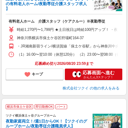
の有料老人ホーム/夜勤専従介護スタッフ求人
】
各
有料老人ホーム 介護スタッフ（ケアクルー）※夜勤専従
入
り
時給1,270円〜1,799円 ★土日祝日は時給100円アップ！ ・夜
リ
神奈川県横浜市保土ケ谷区狩場町164-37
ー
O
・JR湘南新宿ライン/横須賀線「保土ケ谷駅」から神奈川中央交通
な
（1）16:00〜翌10:00（休憩120分） （2）23:00〜翌08:
髪
応募締め切り2026/08/20 23:59まで
応募画面へ進む
キープ
かんたん3ステップ！
株式会社ツクイ
の他の求人をみる
横浜市保土ケ谷区
即日勤務OK
パート
ツクイ横浜保土ヶ谷グループホーム
夜勤家庭両立！/週1日からOK！【ツクイのグ
ループホーム/夜勤専従介護職員求人】