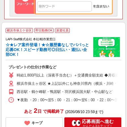
横浜市保土ケ谷区
即日勤務OK
派遣社員
LAPI-Staff株式会社 本社/軽作業窓口
☆★レア案件登場！★☆履歴書なしでパパっと
応募OK！スピード勤務可◎日払い・週払い全
部OK！
ト
プレゼントの仕分け作業など
入
量
時給1,800円以上（深夜手当含む）＋交通費全額支給 ◆月収例 316,8
迎
横浜市保土ヶ谷区 ★上記以外にも神奈川県内（横浜・川崎・相模
給
期
西谷駅・鶴ケ峰駅・鴨居駅・羽沢横浜国大駅・中山駅など
休
シ
▼夜勤 ・20：00〜翌5：00 ・21：00〜翌6：00 ・22
深
2
あと
日
で掲載終了
(2026/08/10 23:59まで)
応募画面へ進む
キープ
かんたん3ステップ！