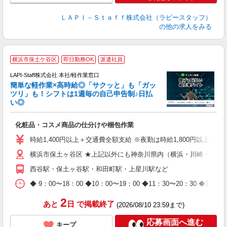
ＬＡＰＩ－Ｓｔａｆｆ株式会社（ラピースタッフ）
の他の求人をみる
横浜市保土ケ谷区
即日勤務OK
派遣社員
LAPI-Staff株式会社 本社/軽作業窓口
簡単な軽作業×高時給◎「サクッと」も「ガッ
談
ツリ」も！シフトは1週毎の自己申告制♪日払
い◎
こ
化粧品・コスメ商品の仕分けや梱包作業
入
量
時給1,400円以上＋交通費全額支給 ※夜勤は時給1,800円以上（深夜手当
迎
横浜市保土ヶ谷区 ★上記以外にも神奈川県内（横浜・川崎・相模
給
期
西谷駅・保土ヶ谷駅・和田町駅・上星川駅など
休
日
◆ 9：00〜18：00 ◆10：00〜19：00 ◆11：30〜2
タ
2
あと
日
で掲載終了
(2026/08/10 23:59まで)
応募画面へ進む
キープ