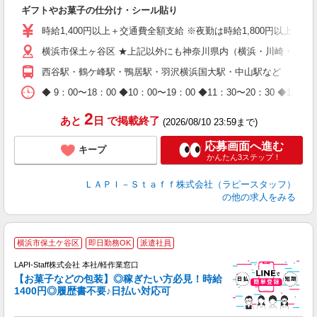
見
ギフトやお菓子の仕分け・シール貼り
入
量
時給1,400円以上＋交通費全額支給 ※夜勤は時給1,800円以上（深夜手当
迎
横浜市保土ヶ谷区 ★上記以外にも神奈川県内（横浜・川崎・相模
給
期
西谷駅・鶴ケ峰駅・鴨居駅・羽沢横浜国大駅・中山駅など
休
日
◆ 9：00〜18：00 ◆10：00〜19：00 ◆11：30〜2
タ
2
あと
日
で掲載終了
(2026/08/10 23:59まで)
応募画面へ進む
キープ
かんたん3ステップ！
ＬＡＰＩ－Ｓｔａｆｆ株式会社（ラピースタッフ）
の他の求人をみる
横浜市保土ケ谷区
即日勤務OK
派遣社員
LAPI-Staff株式会社 本社/軽作業窓口
【お菓子などの包装】◎稼ぎたい方必見！時給
1400円◎履歴書不要♪日払い対応可