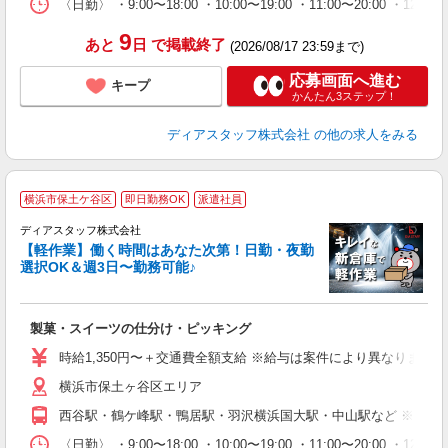
ム
〈日勤〉 ・9:00〜18:00 ・10:00〜19:00 ・11:0
9
あと
日
で掲載終了
(2026/08/17 23:59まで)
応募画面へ進む
キープ
かんたん3ステップ！
ディアスタッフ株式会社
の他の求人をみる
横浜市保土ケ谷区
即日勤務OK
派遣社員
ディアスタッフ株式会社
だ
【軽作業】働く時間はあなた次第！日勤・夜勤
選択OK＆週3日〜勤務可能♪
＆
を
入
製菓・スイーツの仕分け・ピッキング
量
ー
時給1,350円〜＋交通費全額支給 ※給与は案件により異なります(規定
給
横浜市保土ヶ谷区エリア
（
務
西谷駅・鶴ケ峰駅・鴨居駅・羽沢横浜国大駅・中山駅など ※上記
が
ム
〈日勤〉 ・9:00〜18:00 ・10:00〜19:00 ・11:0