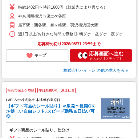
活
時給1402円〜時給1600円（就業先により異なる）
（
神奈川県横浜市保土ケ谷区
短
K
最寄駅：西谷駅、鶴ヶ峰駅、羽沢横浜国大駅
日
髪
週1日以上/お好きな時間で勤務◎ 朝ダケ・昼ダケ・夜ダケ・夜勤など、 ご自
応募締め切り2026/08/31 23:59まで
応募画面へ進む
キープ
かんたん3ステップ！
株式会社バイトレ
の他の求人をみる
横浜市保土ケ谷区
即日勤務OK
派遣社員
LAPI-Staff株式会社 本社/軽作業窓口
【ギフト商品のシール貼り】≪単発〜長期OK
≫嬉しい自由シフト♪スピード勤務＆日払い可
◎
入
ギフト商品のシール貼り、仕分け
量
迎