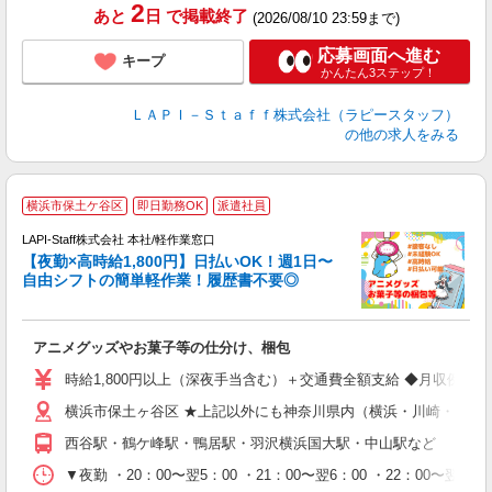
2
あと
日
で掲載終了
(2026/08/10 23:59まで)
応募画面へ進む
キープ
かんたん3ステップ！
ＬＡＰＩ－Ｓｔａｆｆ株式会社（ラピースタッフ）
の他の求人をみる
横浜市保土ケ谷区
即日勤務OK
派遣社員
時
LAPI-Staff株式会社 本社/軽作業窓口
【夜勤×高時給1,800円】日払いOK！週1日〜
自由シフトの簡単軽作業！履歴書不要◎
く
アニメグッズやお菓子等の仕分け、梱包
入
量
時給1,800円以上（深夜手当含む）＋交通費全額支給 ◆月収例 316,8
迎
横浜市保土ヶ谷区 ★上記以外にも神奈川県内（横浜・川崎・相模
給
期
西谷駅・鶴ケ峰駅・鴨居駅・羽沢横浜国大駅・中山駅など
休
シ
▼夜勤 ・20：00〜翌5：00 ・21：00〜翌6：00 ・22
深