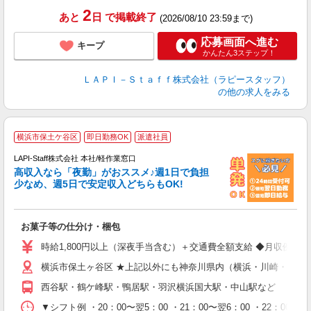
2
あと
日
で掲載終了
(2026/08/10 23:59まで)
応募画面へ進む
キープ
かんたん3ステップ！
ＬＡＰＩ－Ｓｔａｆｆ株式会社（ラピースタッフ）
の他の求人をみる
横浜市保土ケ谷区
即日勤務OK
派遣社員
LAPI-Staff株式会社 本社/軽作業窓口
高収入なら「夜勤」がおススメ♪週1日で負担
ど
少なめ、週5日で安定収入どちらもOK!
マ
お菓子等の仕分け・梱包
入
量
時給1,800円以上（深夜手当含む）＋交通費全額支給 ◆月収例 316,8
迎
横浜市保土ヶ谷区 ★上記以外にも神奈川県内（横浜・川崎・相模
給
期
西谷駅・鶴ケ峰駅・鴨居駅・羽沢横浜国大駅・中山駅など
休
シ
▼シフト例 ・20：00〜翌5：00 ・21：00〜翌6：00 ・