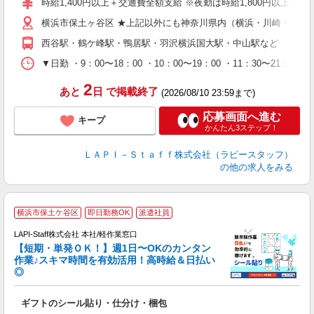
時給1,400円以上＋交通費全額支給 ※夜勤は時給1,800円以上（深夜手
給
横浜市保土ヶ谷区 ★上記以外にも神奈川県内（横浜・川崎・相模
期
休
西谷駅・鶴ケ峰駅・鴨居駅・羽沢横浜国大駅・中山駅など
日
タ
▼日勤 ・9：00〜18：00 ・10：00〜19：00 ・11：3
2
あと
日
で掲載終了
(2026/08/10 23:59まで)
応募画面へ進む
キープ
かんたん3ステップ！
ＬＡＰＩ－Ｓｔａｆｆ株式会社（ラピースタッフ）
の他の求人をみる
＼
横浜市保土ケ谷区
即日勤務OK
派遣社員
LAPI-Staff株式会社 本社/軽作業窓口
【短期・単発ＯＫ！】週1日〜OKのカンタン
作業♪スキマ時間を有効活用！高時給＆日払い
◎
期
ギフトのシール貼り・仕分け・梱包
入