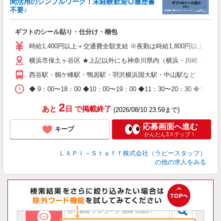
間活用のシンプルワーク！未経験歓迎◎履歴書
不要♪
き
入
ギフトのシール貼り・仕分け・梱包
量
迎
時給1,400円以上＋交通費全額支給 ※夜勤は時給1,800円以上（深夜手
給
横浜市保土ヶ谷区 ★上記以外にも神奈川県内（横浜・川崎・相模
期
休
西谷駅・鶴ケ峰駅・鴨居駅・羽沢横浜国大駅・中山駅など
日
タ
◆ 9：00〜18：00 ◆10：00〜19：00 ◆11：30〜2
2
あと
日
で掲載終了
(2026/08/10 23:59まで)
応募画面へ進む
キープ
かんたん3ステップ！
ＬＡＰＩ－Ｓｔａｆｆ株式会社（ラピースタッフ）
の他の求人をみる