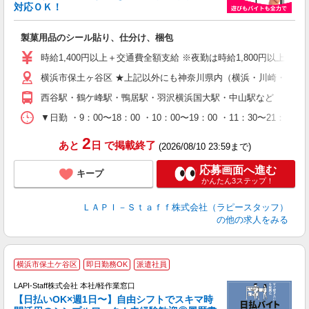
対応ＯＫ！
入
製菓用品のシール貼り、仕分け、梱包
量
迎
時給1,400円以上＋交通費全額支給 ※夜勤は時給1,800円以上（深夜手
給
横浜市保土ヶ谷区 ★上記以外にも神奈川県内（横浜・川崎・相模
期
休
西谷駅・鶴ケ峰駅・鴨居駅・羽沢横浜国大駅・中山駅など
日
タ
▼日勤 ・9：00〜18：00 ・10：00〜19：00 ・11：3
2
あと
日
で掲載終了
(2026/08/10 23:59まで)
応募画面へ進む
キープ
かんたん3ステップ！
ＬＡＰＩ－Ｓｔａｆｆ株式会社（ラピースタッフ）
の他の求人をみる
★
横浜市保土ケ谷区
即日勤務OK
派遣社員
LAPI-Staff株式会社 本社/軽作業窓口
【日払いOK×週1日〜】自由シフトでスキマ時