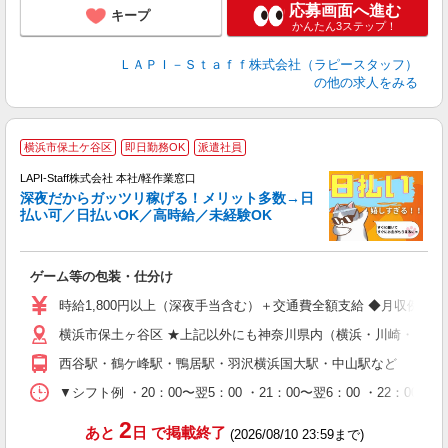
応募画面へ進む
キープ
かんたん3ステップ！
ＬＡＰＩ－Ｓｔａｆｆ株式会社（ラピースタッフ）
の他の求人をみる
お
横浜市保土ケ谷区
即日勤務OK
派遣社員
LAPI-Staff株式会社 本社/軽作業窓口
深夜だからガッツリ稼げる！メリット多数→日
払い可／日払いOK／高時給／未経験OK
時
す
入
ゲーム等の包装・仕分け
量
迎
時給1,800円以上（深夜手当含む）＋交通費全額支給 ◆月収例 316,8
給
横浜市保土ヶ谷区 ★上記以外にも神奈川県内（横浜・川崎・相模
期
休
西谷駅・鶴ケ峰駅・鴨居駅・羽沢横浜国大駅・中山駅など
シ
深
▼シフト例 ・20：00〜翌5：00 ・21：00〜翌6：00 ・
2
あと
日
で掲載終了
(2026/08/10 23:59まで)