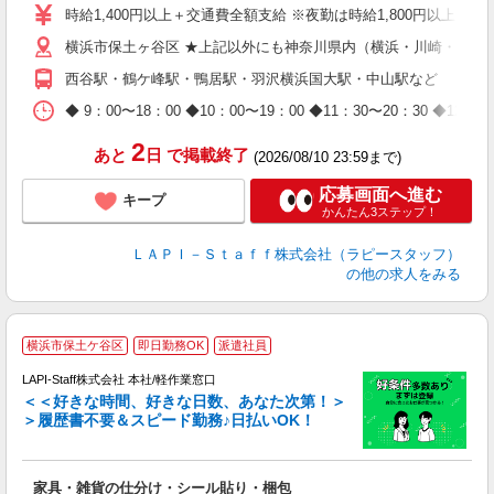
量
時給1,400円以上＋交通費全額支給 ※夜勤は時給1,800円以上（深夜手
迎
横浜市保土ヶ谷区 ★上記以外にも神奈川県内（横浜・川崎・相模
給
期
西谷駅・鶴ケ峰駅・鴨居駅・羽沢横浜国大駅・中山駅など
休
日
◆ 9：00〜18：00 ◆10：00〜19：00 ◆11：30〜2
タ
2
あと
日
で掲載終了
(2026/08/10 23:59まで)
応募画面へ進む
キープ
かんたん3ステップ！
ＬＡＰＩ－Ｓｔａｆｆ株式会社（ラピースタッフ）
の他の求人をみる
横浜市保土ケ谷区
即日勤務OK
派遣社員
LAPI-Staff株式会社 本社/軽作業窓口
＜＜好きな時間、好きな日数、あなた次第！＞
＞履歴書不要＆スピード勤務♪日払いOK！
者
家具・雑貨の仕分け・シール貼り・梱包
入