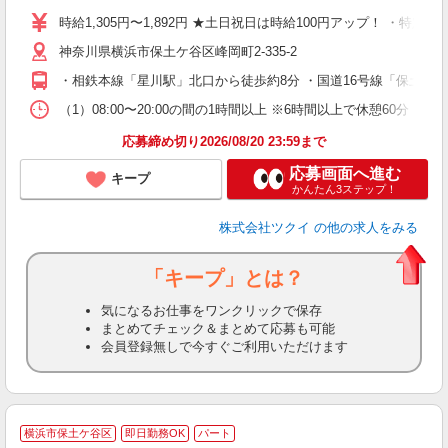
り
時給1,305円〜1,892円 ★土日祝日は時給100円アップ！ ・特定
リ
神奈川県横浜市保土ケ谷区峰岡町2-335-2
ー
O
・相鉄本線「星川駅」北口から徒歩約8分 ・国道16号線「保土ヶ
な
（1）08:00〜20:00の間の1時間以上 ※6時間以上で休憩60
髪
応募締め切り2026/08/20 23:59まで
応募画面へ進む
キープ
かんたん3ステップ！
株式会社ツクイ
の他の求人をみる
「キープ」とは？
気になるお仕事をワンクリックで保存
まとめてチェック＆まとめて応募も可能
会員登録無しで今すぐご利用いただけます
横浜市保土ケ谷区
即日勤務OK
パート