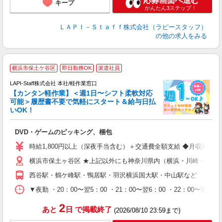
応募画面へ進む
キープ
かんたん3ステップ！
ＬＡＰＩ－Ｓｔａｆｆ株式会社（ラピースタッフ）
の他の求人をみる
横浜市保土ケ谷区
即日勤務OK
派遣社員
LAPI-Staff株式会社 本社/軽作業窓口
【カンタン軽作業】＜週1日〜シフト柔軟対応
可能＞履歴書不要で気軽にスタート＆給与日払
いOK！
を
DVD・ゲームのピッキング、梱包
入
量
時給1,800円以上（深夜手当含む）＋交通費全額支給 ◆月収例 316,8
迎
横浜市保土ヶ谷区 ★上記以外にも神奈川県内（横浜・川崎・相模
給
期
西谷駅・鶴ケ峰駅・鴨居駅・羽沢横浜国大駅・中山駅など
休
シ
▼夜勤 ・20：00〜翌5：00 ・21：00〜翌6：00 ・22
深
2
あと
日
で掲載終了
(2026/08/10 23:59まで)