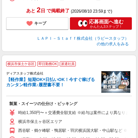
深
2
あと
日
で掲載終了
(2026/08/10 23:59まで)
応募画面へ進む
キープ
かんたん3ステップ！
ＬＡＰＩ－Ｓｔａｆｆ株式会社（ラピースタッフ）
の他の求人をみる
横浜市保土ケ谷区
即日勤務OK
派遣社員
ディアスタッフ株式会社
【軽作業】短期OK×日払いOK！今すぐ稼げる
カンタン軽作業♪履歴書不要！
た
入
製菓・スイーツの仕分け・ピッキング
量
ー
時給1,350円〜＋交通費全額支給 ※給与は案件により異なります(規定
給
横浜市保土ヶ谷区エリア
（
務
西谷駅・鶴ケ峰駅・鴨居駅・羽沢横浜国大駅・中山駅など ※上記
が