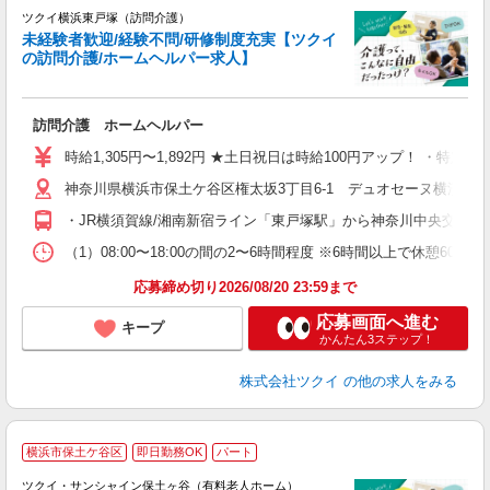
ツクイ横浜東戸塚（訪問介護）
未経験者歓迎/経験不問/研修制度充実【ツクイ
の訪問介護/ホームヘルパー求人】
各
訪問介護 ホームヘルパー
入
り
時給1,305円〜1,892円 ★土日祝日は時給100円アップ！ ・特定
リ
神奈川県横浜市保土ケ谷区権太坂3丁目6-1 デュオセーヌ横濱東
ー
O
・JR横須賀線/湘南新宿ライン「東戸塚駅」から神奈川中央交通バ
な
（1）08:00〜18:00の間の2〜6時間程度 ※6時間以上で休
髪
応募締め切り2026/08/20 23:59まで
応募画面へ進む
キープ
かんたん3ステップ！
株式会社ツクイ
の他の求人をみる
横浜市保土ケ谷区
即日勤務OK
パート
ツクイ・サンシャイン保土ヶ谷（有料老人ホーム）