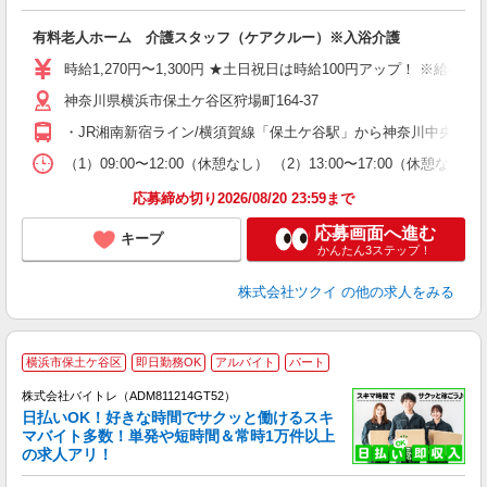
各
有料老人ホーム 介護スタッフ（ケアクルー）※入浴介護
入
り
時給1,270円〜1,300円 ★土日祝日は時給100円アップ！ ※給
リ
神奈川県横浜市保土ケ谷区狩場町164-37
ー
O
・JR湘南新宿ライン/横須賀線「保土ケ谷駅」から神奈川中央交通
な
（1）09:00〜12:00（休憩なし） （2）13:00〜17:00（休
髪
応募締め切り2026/08/20 23:59まで
応募画面へ進む
キープ
かんたん3ステップ！
株式会社ツクイ
の他の求人をみる
横浜市保土ケ谷区
即日勤務OK
アルバイト
パート
株式会社バイトレ（ADM811214GT52）
く
日払いOK！好きな時間でサクッと働けるスキ
マバイト多数！単発や短時間＆常時1万件以上
☆
の求人アリ！