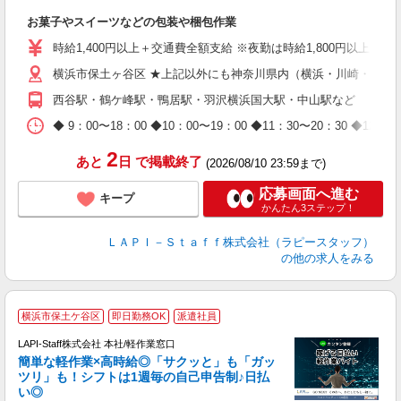
た
お菓子やスイーツなどの包装や梱包作業
入
量
時給1,400円以上＋交通費全額支給 ※夜勤は時給1,800円以上（深夜手当
迎
横浜市保土ヶ谷区 ★上記以外にも神奈川県内（横浜・川崎・相模
給
期
西谷駅・鶴ケ峰駅・鴨居駅・羽沢横浜国大駅・中山駅など
休
日
◆ 9：00〜18：00 ◆10：00〜19：00 ◆11：30〜2
タ
2
あと
日
で掲載終了
(2026/08/10 23:59まで)
応募画面へ進む
キープ
かんたん3ステップ！
ＬＡＰＩ－Ｓｔａｆｆ株式会社（ラピースタッフ）
の他の求人をみる
横浜市保土ケ谷区
即日勤務OK
派遣社員
LAPI-Staff株式会社 本社/軽作業窓口
簡単な軽作業×高時給◎「サクッと」も「ガッ
談
ツリ」も！シフトは1週毎の自己申告制♪日払
い◎