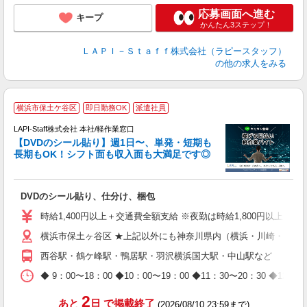
応募画面へ進む
キープ
かんたん3ステップ！
ＬＡＰＩ－Ｓｔａｆｆ株式会社（ラピースタッフ）
の他の求人をみる
＼
横浜市保土ケ谷区
即日勤務OK
派遣社員
LAPI-Staff株式会社 本社/軽作業窓口
【DVDのシール貼り】週1日〜、単発・短期も
長期もOK！シフト面も収入面も大満足です◎
働
DVDのシール貼り、仕分け、梱包
入
量
時給1,400円以上＋交通費全額支給 ※夜勤は時給1,800円以上（深夜手
迎
横浜市保土ヶ谷区 ★上記以外にも神奈川県内（横浜・川崎・相模
給
期
西谷駅・鶴ケ峰駅・鴨居駅・羽沢横浜国大駅・中山駅など
休
日
◆ 9：00〜18：00 ◆10：00〜19：00 ◆11：30〜2
タ
2
あと
日
で掲載終了
(2026/08/10 23:59まで)