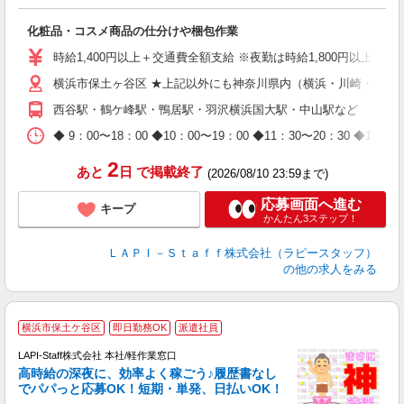
こ
化粧品・コスメ商品の仕分けや梱包作業
入
量
時給1,400円以上＋交通費全額支給 ※夜勤は時給1,800円以上（深夜手当
迎
横浜市保土ヶ谷区 ★上記以外にも神奈川県内（横浜・川崎・相模
給
期
西谷駅・鶴ケ峰駅・鴨居駅・羽沢横浜国大駅・中山駅など
休
日
◆ 9：00〜18：00 ◆10：00〜19：00 ◆11：30〜2
タ
2
あと
日
で掲載終了
(2026/08/10 23:59まで)
応募画面へ進む
キープ
かんたん3ステップ！
ＬＡＰＩ－Ｓｔａｆｆ株式会社（ラピースタッフ）
の他の求人をみる
横浜市保土ケ谷区
即日勤務OK
派遣社員
LAPI-Staff株式会社 本社/軽作業窓口
し
高時給の深夜に、効率よく稼ごう♪履歴書なし
でパパっと応募OK！短期・単発、日払いOK！