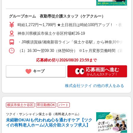
各
グループホーム 夜勤専従介護スタッフ（ケアクルー）
入
り
時給1,272円〜1,799円 ★土日祝日は時給100円アップ！ ・夜勤手
リ
神奈川県横浜市保土ケ谷区狩場町26-19
ー
O
・JR横須賀線/湘南新宿ライン「保土ケ谷駅」から神奈川中央交通
な
（1）16:30〜翌09:30（休憩60分） ※1ヶ月変形労働時間（週実
髪
応募締め切り2026/08/20 23:59まで
応募画面へ進む
キープ
かんたん3ステップ！
株式会社ツクイ
の他の求人をみる
横浜市保土ケ谷区
即日勤務OK
パート
ツクイ・サンシャイン保土ヶ谷（有料老人ホーム）
未経験OK/AIも代われぬ心を通わすケア【ツク
イの有料老人ホーム/入浴介助スタッフ求人】