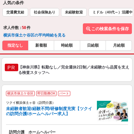
人気の条件
交通費支給
社会保険あり
未経験歓迎
ミドル（40代～）活躍中
求人件数 :
58
件
この検索条件を保存
横浜市保土ケ谷区の平均時給を見る
指定なし
新着順
時給順
日給順
月給順
【神奈川県】転勤なし／完全週休2日制／未経験から品質を支え
PR
る検査スタッフへ
横浜市保土ケ谷区
即日勤務OK
パート
ツクイ横浜保土ヶ谷（訪問介護）
未経験者歓迎/経験不問/研修制度充実【ツクイ
の訪問介護/ホームヘルパー求人】
各
訪問介護 ホームヘルパー
入