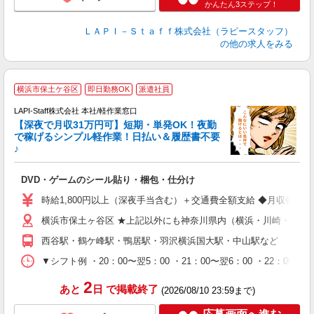
かんたん3ステップ！
ＬＡＰＩ－Ｓｔａｆｆ株式会社（ラピースタッフ）
の他の求人をみる
横浜市保土ケ谷区
即日勤務OK
派遣社員
で
LAPI-Staff株式会社 本社/軽作業窓口
【深夜で月収31万円可】短期・単発OK！夜勤
で稼げるシンプル軽作業！日払い＆履歴書不要
♪
か
DVD・ゲームのシール貼り・梱包・仕分け
入
量
時給1,800円以上（深夜手当含む）＋交通費全額支給 ◆月収例 316,8
迎
横浜市保土ヶ谷区 ★上記以外にも神奈川県内（横浜・川崎・相模
給
期
西谷駅・鶴ケ峰駅・鴨居駅・羽沢横浜国大駅・中山駅など
休
シ
▼シフト例 ・20：00〜翌5：00 ・21：00〜翌6：00 ・
深
2
あと
日
で掲載終了
(2026/08/10 23:59まで)