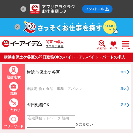
関東
の求人
▼エリア変更
横浜市保土ケ谷区の即日勤務OKのバイト・アルバイト・パートの求人
情報一覧
横浜市保土ケ谷区
選択
勤務地/駅
未設定
例）食品、事務、アパレル
選択
職種
即日勤務OK
選択
こだわり
を含まない
フリーワード