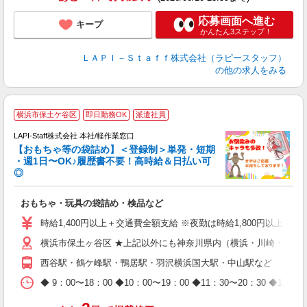
応募画面へ進む
キープ
かんたん3ステップ！
ＬＡＰＩ－Ｓｔａｆｆ株式会社（ラピースタッフ）
の他の求人をみる
横浜市保土ケ谷区
即日勤務OK
派遣社員
LAPI-Staff株式会社 本社/軽作業窓口
【おもちゃ等の袋詰め】＜登録制＞単発・短期
・週1日〜OK♪履歴書不要！高時給＆日払い可
◎
必
おもちゃ・玩具の袋詰め・検品など
入
量
時給1,400円以上＋交通費全額支給 ※夜勤は時給1,800円以上（深夜手
迎
横浜市保土ヶ谷区 ★上記以外にも神奈川県内（横浜・川崎・相模
給
期
西谷駅・鶴ケ峰駅・鴨居駅・羽沢横浜国大駅・中山駅など
休
日
◆ 9：00〜18：00 ◆10：00〜19：00 ◆11：30〜2
タ