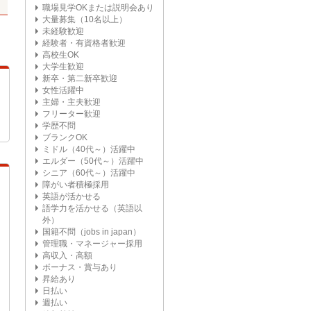
職場見学OKまたは説明会あり
大量募集（10名以上）
未経験歓迎
経験者・有資格者歓迎
高校生OK
大学生歓迎
新卒・第二新卒歓迎
女性活躍中
主婦・主夫歓迎
フリーター歓迎
学歴不問
ブランクOK
ミドル（40代～）活躍中
エルダー（50代～）活躍中
シニア（60代～）活躍中
障がい者積極採用
英語が活かせる
語学力を活かせる（英語以
外）
国籍不問（jobs in japan）
管理職・マネージャー採用
高収入・高額
ボーナス・賞与あり
昇給あり
日払い
週払い