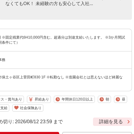
なくてもOK！ 未経験の方も安心して入社...
00円 ※固定残業代6H10,000円含む。超過分は別途支給いたします。 ※3か月間試
同条件にて）
事務
保土ヶ谷区上菅田町830 1F ※転勤なし ※造園会社とは思えないほど綺麗な
ナス・賞与あり
昇給あり
年間休日120日以上
朝
昼
費支給
社会保険あり
 2026/08/12 23:59 まで
詳細を見る