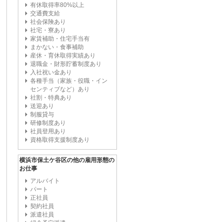
有休取得率80%以上
交通費支給
社会保険あり
社宅・寮あり
家賃補助・住宅手当有
まかない・食事補助
産休・育休取得実績あり
退職金・財形貯蓄制度あり
入社祝い金あり
各種手当（家族・役職・イン
センティブなど）あり
社割・特典あり
送迎あり
制服貸与
研修制度あり
社員登用あり
資格取得支援制度あり
横浜市保土ケ谷区の他の雇用形態の
お仕事
アルバイト
パート
正社員
契約社員
派遣社員