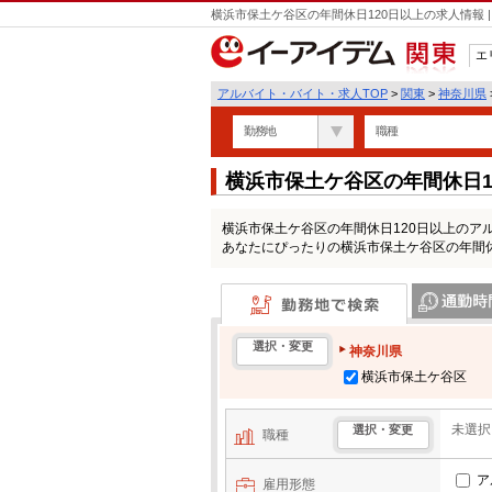
横浜市保土ケ谷区の年間休日120日以上の求人情報
エ
関東
アルバイト・バイト・求人TOP
>
関東
>
神奈川県
勤務地
職種
横浜市保土ケ谷区の年間休日
横浜市保土ケ谷区の年間休日120日以上のア
あなたにぴったりの横浜市保土ケ谷区の年間休
勤務地で検索
通勤時間・区
選択・変更
神奈川県
横浜市保土ケ谷区
未選択
選択・変更
職種
ア
雇用形態