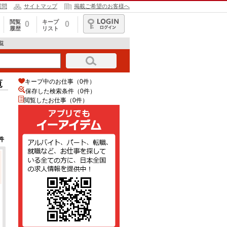
質問
サイトマップ
掲載ご希望のお客様へ
閲覧
キープ
0
0
履歴
リスト
ログイン
覧
キープ中のお仕事（0件）
覧
保存した検索条件（
0
件）
閲覧したお仕事（0件）
件