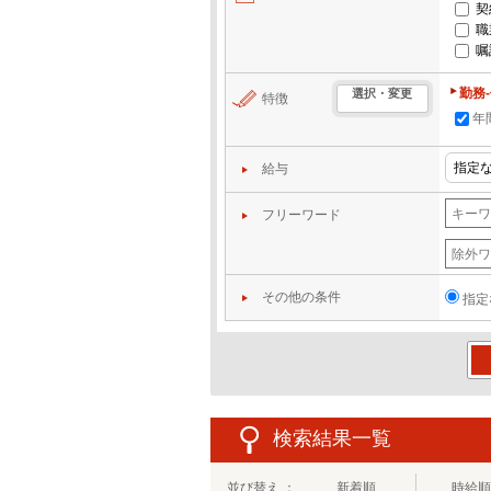
契
職
嘱
勤務
選択・変更
特徴
年
給与
フリーワード
その他の条件
指定
この
検索結果一覧
並び替え ：
新着順
時給順