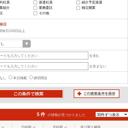
約社員
派遣社員
紹介予定派遣
業紹介
業務委託
独立開業
託
その他
-休日
間休日120日以上
を含む
を含まない
なし
本日掲載
締切間近
この検索条件を保存
条件で検索
5 件
の情報が見つかりました
日給順
月給順
並び替え解除