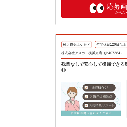
応募
かんた
横浜市保土ケ谷区
年間休日120日以上
株式会社アスカ 横浜支店（jb407384）
残業なしで安心して復帰できる
◎