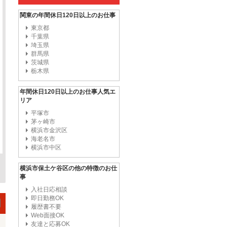
関東の年間休日120日以上のお仕事
東京都
千葉県
埼玉県
群馬県
茨城県
栃木県
年間休日120日以上のお仕事人気エ
リア
平塚市
茅ヶ崎市
横浜市金沢区
海老名市
横浜市中区
横浜市保土ケ谷区の他の特徴のお仕
事
入社日応相談
即日勤務OK
履歴書不要
Web面接OK
友達と応募OK