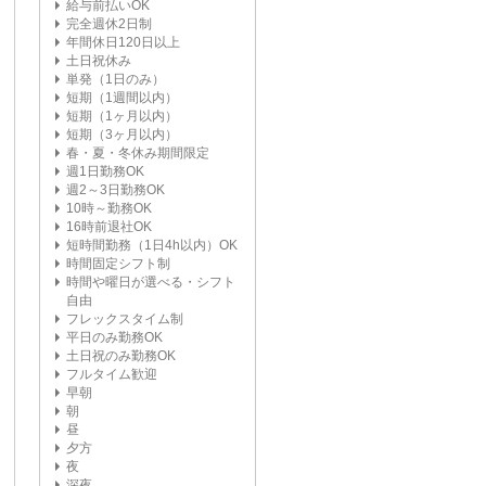
給与前払いOK
完全週休2日制
年間休日120日以上
土日祝休み
単発（1日のみ）
短期（1週間以内）
短期（1ヶ月以内）
短期（3ヶ月以内）
春・夏・冬休み期間限定
週1日勤務OK
週2～3日勤務OK
10時～勤務OK
16時前退社OK
短時間勤務（1日4h以内）OK
時間固定シフト制
時間や曜日が選べる・シフト
自由
フレックスタイム制
平日のみ勤務OK
土日祝のみ勤務OK
フルタイム歓迎
早朝
朝
昼
夕方
夜
深夜