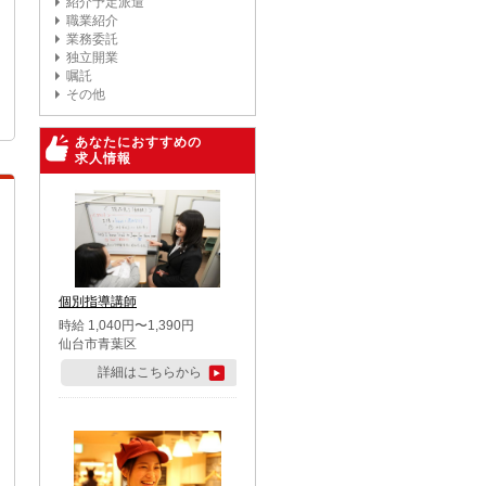
紹介予定派遣
職業紹介
業務委託
独立開業
嘱託
その他
あなたにおすすめの
求人情報
個別指導講師
時給 1,040円〜1,390円
仙台市青葉区
詳細はこちらから