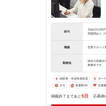
月給220,0
給与
用期間あり（
職種
営業サポート
神奈川県横浜市
勤務地
事務所です。
経験者・有資格者歓迎
ボー
夕方
車通勤OK
交通
5日
掲載終了まであと
応募締め切り: