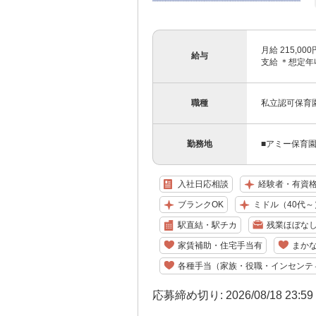
月給 215,0
給与
支給 ＊想定年収 
職種
私立認可保育
勤務地
■アミー保育
入社日応相談
経験者・有資
ブランクOK
ミドル（40代～
駅直結・駅チカ
残業ほぼな
家賃補助・住宅手当有
まか
各種手当（家族・役職・インセンテ
応募締め切り: 2026/08/18 23:5