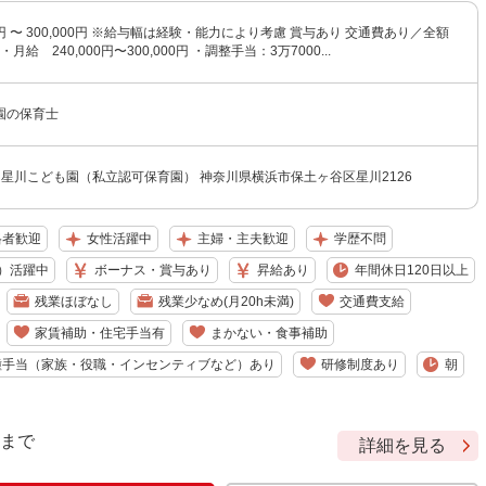
00円 〜 300,000円 ※給与幅は経験・能力により考慮 賞与あり 交通費あり／全額
月給 240,000円〜300,000円 ・調整手当：3万7000...
園の保育士
星川こども園（私立認可保育園） 神奈川県横浜市保土ヶ谷区星川2126
格者歓迎
女性活躍中
主婦・主夫歓迎
学歴不問
）活躍中
ボーナス・賞与あり
昇給あり
年間休日120日以上
残業ほぼなし
残業少なめ(月20h未満)
交通費支給
家賃補助・住宅手当有
まかない・食事補助
種手当（家族・役職・インセンティブなど）あり
研修制度あり
朝
9 まで
詳細を見る