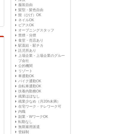
服装自由
髪型・髪色自由
髭（ひげ）OK
ネイルOK
ピアスOK
オープニングスタッフ
禁煙・分煙
食堂・売店あり
駅直結・駅チカ
託児所あり
上場企業・上場企業のグルー
プ会社
公的機関
リゾート
車通勤OK
バイク通勤OK
自転車通勤OK
扶養内勤務OK
残業ほぼなし
残業少なめ（月20h未満）
在宅ワーク・テレワーク可
内職
副業・WワークOK
転勤なし
無期雇用派遣
登録制