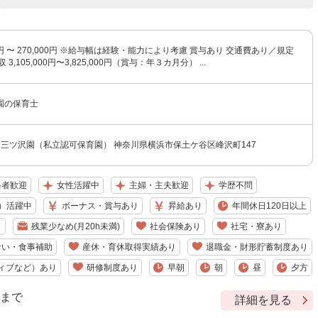
00円 〜 270,000円 ※給与幅は経験・能力により考慮 賞与あり 交通費あり／規定
3,105,000円〜3,825,000円（賞与：年３カ月分） ...
園の保育士
園三ツ沢園（私立認可保育園） 神奈川県横浜市保土ケ谷区峰沢町147
格者歓迎
女性活躍中
主婦・主夫歓迎
学歴不問
）活躍中
ボーナス・賞与あり
昇給あり
年間休日120日以上
し
残業少なめ(月20h未満)
社会保険あり
社宅・寮あり
ない・食事補助
産休・育休取得実績あり
退職金・財形貯蓄制度あり
ィブなど）あり
研修制度あり
早朝
朝
昼
夕方
9 まで
詳細を見る