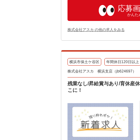
応募
かんた
株式会社アスカ の他の求人をみる
横浜市保土ケ谷区
年間休日120日以上
株式会社アスカ 横浜支店（jb624697）
残業なし/昇給賞与あり/育休産
こに！