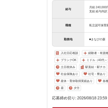
月給 240,0
給与
支給 給与内訳 ・
職種
私立認可保育
勤務地
■まなびの森 
入社日応相談
経験者・有資
ブランクOK
ミドル（40代～
土日祝休み
駅直結・駅チカ
社会保険あり
社宅・寮あり
産休・育休取得実績あり
各
昼
夕方
応募締め切り: 2026/08/18 23:5